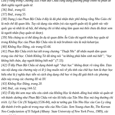
Lưu ý rằng trong Chương XIII Phan Bội Châu cũng dùng phương pháp chính và phản để
định nghĩa người quân tử.
[36] Ibid., trang 61.
[37] Ibid., trang 55.
[38] Dụng ý của Phan Bội Châu ở đây là đả phá nhận thức phổ thông rằng Nho Giáo chỉ
là một chế độ quan liêu. Tuy cái dụng của nhân (và của người quân tử) là gánh vác việc
quốc gia và nhất là xã hội, thế nhưng chỉ có khả năng làm quan mà thôi chưa đủ được xem
là người nhân (hay quân tử được).
[39] Nếu chúng ta có thể dùng ẩn dụ từ quan điểm Ấn Giáo thì người nhân hay quân tử
trong Khổng Học của Phan Bội Châu vừa là một brahmin vừa là một kshatriya.
[40] Khổng Học Đăng, các trang 65-66.
[41] Phan Bội Châu trích hai tiết trong chương “Thuật Nhi” để nhấn mạnh tầm quan
trọng của chữ học. Chính Khổng Tử đã từng nói “ta không phải bẩm sinh mà biết”; “học
không biết chán, dạy người không biết mệt” (7:33).
[42] Ở đây Phan Bội Châu sử dụng thành ngữ “thực học” không được rõ ràng lắm. Dựa
vào nội dung của chương này có lẽ ý ông muốn nói về yếu tính của chữ học hơn là thực học
hiểu như là ý nghĩa thực tiễn và cách ứng dụng chữ học vì ông đã giải thích các phương
diện này trong các chương III và XV.
[43] Khổng Học Đăng, trang 20.
[44] Ibid., các trang 144-52.
[45] Ở đây khi xem mục tiêu cứu cánh của Khổng Học là thánh–đồng hoá nhân và quân tử
với thánh–dường như Phan Bội Châu rơi vào lối hiểu của Tân Nho Học mà ông thường chỉ
trích. Lý Túc Cốc (Yi Yulgok) (1536-84), một tư tưởng gia Tân Nho Học của Cao Ly cũng
đặt thánh ở trên quân tử trong mục tiêu của Nho Giáo. Xem Young-chan Ro, The Korean
Neo-Confucianism of Yi Yulgok (Albany: State University of New York Press, 1989), các