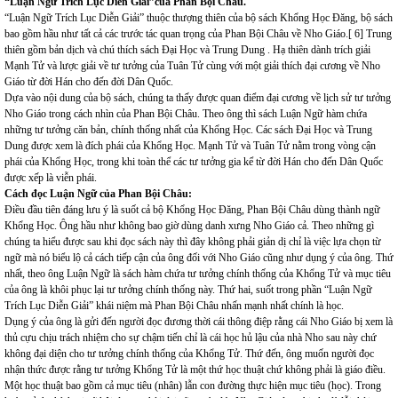
“Luận Ngữ Trích Lục Diễn Giải”của Phan Bội Châu.
“Luận Ngữ Trích Lục Diễn Giải” thuộc thượng thiên của bộ sách Khổng Học Đăng, bộ sách
bao gồm hầu như tất cả các trước tác quan trọng của Phan Bội Châu về Nho Giáo.[ 6] Trung
thiên gồm bản dịch và chú thích sách Đại Học và Trung Dung . Hạ thiên dành trích giải
Mạnh Tử và lược giải về tư tưởng của Tuân Tử cùng với một giải thích đại cương về Nho
Giáo từ đời Hán cho đến đời Dân Quốc.
Dựa vào nội dung của bộ sách, chúng ta thấy được quan điểm đại cương về lịch sử tư tưởng
Nho Giáo trong cách nhìn của Phan Bội Châu. Theo ông thì sách Luận Ngữ hàm chứa
những tư tưởng căn bản, chính thống nhất của Khổng Học. Các sách Đại Học và Trung
Dung được xem là đích phái của Khổng Học. Mạnh Tử và Tuân Tử nằm trong vòng cận
phái của Khổng Học, trong khi toàn thể các tư tưởng gia kể từ đời Hán cho đến Dân Quốc
được xếp là viễn phái.
Cách đọc Luận Ngữ của Phan Bội Châu:
Điều đầu tiên đáng lưu ý là suốt cả bộ Khổng Học Đăng, Phan Bội Châu dùng thành ngữ
Khổng Học. Ông hầu như không bao giờ dùng danh xưng Nho Giáo cả. Theo những gì
chúng ta hiểu được sau khi đọc sách này thì đây không phải giản dị chỉ là việc lựa chọn từ
ngữ mà nó biểu lộ cả cách tiếp cận của ông đối với Nho Giáo cũng như dụng ý của ông. Thứ
nhất, theo ông Luận Ngữ là sách hàm chứa tư tưởng chính thống của Khổng Tử và mục tiêu
của ông là khôi phục lại tư tưởng chính thống này. Thứ hai, suốt trong phần “Luận Ngữ
Trích Lục Diễn Giải” khái niệm mà Phan Bội Châu nhấn mạnh nhất chính là học.
Dụng ý của ông là gửi đến người đọc đương thời cái thông điệp rằng cái Nho Giáo bị xem là
thủ cựu chịu trách nhiệm cho sự chậm tiến chỉ là cái học hủ lậu của nhà Nho sau này chứ
không đại diện cho tư tưởng chính thống của Khổng Tử. Thứ đến, ông muốn người đọc
nhận thức được rằng tư tưởng Khổng Tử là một thứ học thuật chứ không phải là giáo điều.
Một học thuật bao gồm cả mục tiêu (nhân) lẫn con đường thực hiện mục tiêu (học). Trong