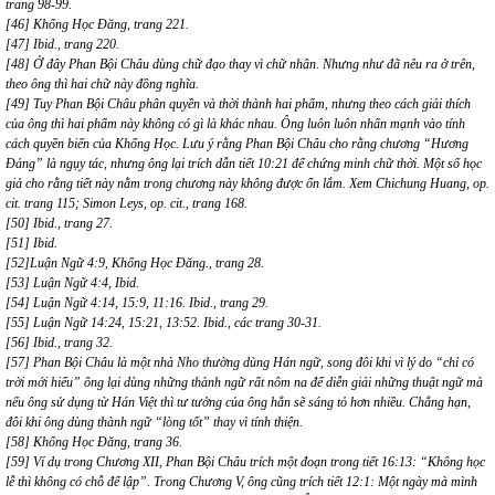
trang 98-99.
[46] Khổng Học Đăng, trang 221.
[47] Ibid., trang 220.
[48] Ở đây Phan Bội Châu dùng chữ đạo thay vì chữ nhân. Nhưng như đã nêu ra ở trên,
theo ông thì hai chữ này đồng nghĩa.
[49] Tuy Phan Bội Châu phân quyền và thời thành hai phẩm, nhưng theo cách giải thích
của ông thì hai phẩm này không có gì là khác nhau. Ông luôn luôn nhấn mạnh vào tính
cách quyền biến của Khổng Học. Lưu ý rằng Phan Bội Châu cho rằng chương “Hương
Đảng” là ngụy tác, nhưng ông lại trích dẫn tiết 10:21 để chứng minh chữ thời. Một số học
giả cho rằng tiết này nằm trong chương này không được ổn lắm. Xem Chichung Huang, op.
cit. trang 115; Simon Leys, op. cit., trang 168.
[50] Ibid., trang 27.
[51] Ibid.
[52]Luận Ngữ 4:9, Khổng Học Đăng., trang 28.
[53] Luận Ngữ 4:4, Ibid.
[54] Luận Ngữ 4:14, 15:9, 11:16. Ibid., trang 29.
[55] Luận Ngữ 14:24, 15:21, 13:52. Ibid., các trang 30-31.
[56] Ibid., trang 32.
[57] Phan Bội Châu là một nhà Nho thường dùng Hán ngữ, song đôi khi vì lý do “chỉ có
trời mới hiểu” ông lại dùng những thành ngữ rất nôm na để diễn giải những thuật ngữ mà
nếu ông sử dụng từ Hán Việt thì tư tưởng của ông hẳn sẽ sáng tỏ hơn nhiều. Chẳng hạn,
đôi khi ông dùng thành ngữ “lòng tốt” thay vì tính thiện.
[58] Khổng Học Đăng, trang 36.
[59] Ví dụ trong Chương XII, Phan Bội Châu trích một đoạn trong tiết 16:13: “Không học
lễ thì không có chỗ để lập”. Trong Chương V, ông cũng trích tiết 12:1: Một ngày mà mình