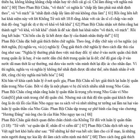
thiên hạ, không khăng khăng chấp nhận hay từ chối cái gì cả. Chỉ làm đúng với nghĩa mà
thôi”.[ 60] Theo Phan Bội Châu, “vô thích” có nghĩa là “chấp lấy làm phải mà nhất định
theo”, và “vô mịch” là “nhất định chấp lấy làm dở mà không chịu làm”.[ 61] Rồi ông liên kết
hai khái niệm này với lời Khổng Tử nói tiết 18:8 rằng–khác với các ẩn sĩ cố chấp vào một
thái độ–ông “ngã tắc dị ư thị vô khả vô bất khả”.[ 62] Phan Bội Châu nhận xét thêm rằng hai
thành ngữ “vô khả, vô bất khả” chính là để xác định hai khái niệm “vô thích, vô mịch”. Rồi
ông kết luận: “Chỉ bốn câu ấy là hết được đạo lý của thánh nhân thiệp thế”.[ 63]
Phan Bội Châu đặc biệt giải thích thêm chữ nghĩa. Theo ông, ở đây chữ này có ba nghĩa: (a)
thời nghĩa, (b) nghĩa vụ, và (c) nghĩa lý. Ông giải thích chữ nghĩa lý theo cách đặc thù của
ông như sau: “Nghĩa lý thường phải theo việc mà thay đổi: tỷ như ở vào nước quân chủ thời
trung quân ấy là hay, ở vào nước dân chủ thời trung quân lại là dở; chế độ giai cấp ở vào
nước dã man thời là sự thường, mà đưa vào nước văn minh thời lại độc ác cho nhân đạo. Vì
thì nghĩa, nghĩa vụ và nghĩa lý không thể nhất định được đã như thế, nên thánh nhân ở với
đời, cũng chỉ tùy nghĩa mà biến hóa”.[ 64]
Khi bàn về khía cạnh luân lý ở nơi quốc gia, Phan Bội Châu nỗ lực giải thích lại luân lý quân
thần trong Nho Giáo. Bởi vì đây là một phạm vi bị chỉ trích nhiều nhất trong Nho Giáo.
Phan Bội Châu công nhận rằng luân lý quân thần là trọng yếu trong Nho Giáo vì Nho
Giáo[65] phát sinh trong chế độ quân chủ. Nhưng mà cái thái độ tôn quân quá khích theo
ông là do tội lỗi của Hán Nho ngụy tạo ra sách vở và nhét những tư tưởng sai lầm tai hại vào
luân lý quân thần của Nho Giáo. Phan Bội Châu tập trung sự phê bình của ông vào chương
“Hương Đảng” mà ông cho là của Hán Nho ngụy tạo ra.[ 66]
Phan Bội Châu giải thích quan điểm chân chính của Khổng Tử đối với luân lý quân thần
(3:18): “Tử viết: ‘sự quân tận lễ, nhân dĩ vi siểm dã”.[ 67] Phan Bội Châu dịch tiết này ra
Việt ngữ hơi khó hiểu như sau: “Hễ những kẻ thờ vua hết sức làm cho có lễ mạo, là những
món người dung tục kia lấy đó làm cách siểm nịnh mà thôi”.[ 68] Theo cách ông giải thích