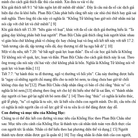
minh cho cách giải thích đặc thù của mình. Xin đưa ra vài ví dụ:
Khi giải thích tiết 9:1 “tử hãn ngôn lợi dữ mệnh dữ nhân”. Đây là câu mà đa số các dịch giả
hiện đại cho là khó hiểu. Phan Bội Châu phát biểu rằng tiết này các nhà chú thích hay giải sai
mất nghĩa. Theo ông thì câu này có nghĩa là: “Khổng Tử không bao giờ nói chữ nhân mà lại
nói cặp với chữ lợi và chữ mệnh”.[ 9]
Khi giải thích tiết 15.39: “hữu giáo vô loại”, khác với đa số các dịch giả thường hiểu là: “Ta
giảng dạy không phân biệt loại người”. Phan Bội Châu giải thích rằng loài người khác nhau
vì giáo hóa chứ không phải vì chủng tộc hay chủng loại và ông nối kết tiết này với tiết 17.2:
“tính tương cận dã, tập tương viễn dã, duy thượng trí dữ hạ ngu bất di”.[ 10]
Một ví dụ nữa, tiết 7:20: “tử bất ngữ quái lực loạn thần”. Đa số các học giả hiểu là Khổng
Tử không nói về quái, lực, loạn và thần. Phan Bội Châu cho cách giải thích này là sai. Theo
ông trong câu nói này chỉ hai việc chứ không phải là bốn. Nghĩa là Khổng Tử không nói về
quái lực và loạn thần.[ 11]
Tiết 7:7: “tự hành thúc tu dĩ thương, ngô vị thường vô hối yên”. Câu này thường được hiểu
là “ngay cả những người chỉ mang đến cho ta một bó nem, ta cũng chưa bao giờ từ chối
không chịu dạy họ”[12]. Phan Bội Châu chấp nhận rằng có bản cổ chú rằng “thúc tu” có
nghĩa là bó nem,[13] nhưng theo ông xét cho kỹ thì hiểu như thế là sai lầm, vì “thánh nhân
dạy người có bao giờ lại nghĩ tới bó nem đâu”.[ 14] Theo ông “thúc” có nghĩa là kiểm thúc,
giữ lễ phép, “tu” có nghĩa là tu sức, tức là biết sửa chữa con người mình. Do đó, câu trên chỉ
có nghĩa là một người cần có nỗ lực giữ lễ và tu sửa là có thể đáng được dạy dỗ.
Con đường và mục tiêu của Khổng Học:
Chúng ta có thể đúc kết con đường và mục tiêu của Khổng Học theo Phan Bội Châu như
sau: Mục tiêu cứu cánh của Khổng Học là thành tựu cái nhân tính toàn vẹn đích thực của
con người tức là nhân. Nhân có thể hiểu theo hai phương diện thể và dụng.[ 15] Người
thành tựu được nhân được gọi là quân tử.[ 16] Tuy rằng nhân là chân tính của con người,