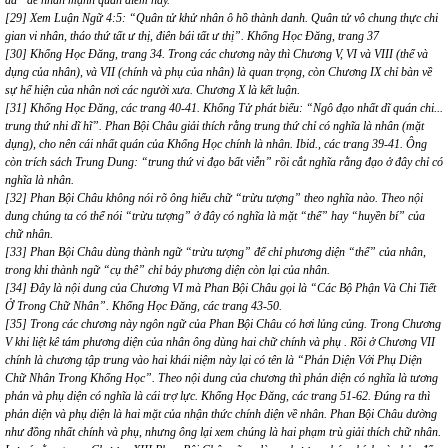
dã” để nhấn mạnh quan điểm này.
[29] Xem Luận Ngữ 4:5: “Quân tử khử nhân ô hồ thành danh. Quân tử vô chung thực chi
gian vi nhân, tháo thứ tất ư thị, điên bái tất ư thị”. Khổng Học Đăng, trang 37
[30] Khổng Học Đăng, trang 34. Trong các chương này thì Chương V, VI và VIII (thể và
dụng của nhân), và VII (chính và phụ của nhân) là quan trọng, còn Chương IX chỉ bàn về
sự hể hiện của nhân nơi các người xưa. Chương X là kết luận.
[31] Khổng Học Đăng, các trang 40-41. Khổng Tử phát biểu: “Ngô đạo nhất dĩ quán chi...
trung thứ nhi dĩ hĩ”. Phan Bội Châu giải thích rằng trung thứ chỉ có nghĩa là nhân (mặt
dụng), cho nên cái nhất quán của Khổng Học chính là nhân. Ibid., các trang 39-41. Ông
còn trích sách Trung Dung: “trung thứ vi đạo bất viễn” rồi cắt nghĩa rằng đạo ở đây chỉ có
nghĩa là nhân.
[32] Phan Bội Châu không nói rõ ông hiểu chữ “trừu tượng” theo nghĩa nào. Theo nội
dung chúng ta có thể nói “trừu tượng” ở đây có nghĩa là mặt “thể” hay “huyền bí” của
chữ nhân.
[33] Phan Bội Châu dùng thành ngữ “trừu tượng” để chỉ phương diện “thể” của nhân,
trong khi thành ngữ “cụ thê” chỉ bảy phương diện còn lại của nhân.
[34] Đây là nội dung của Chương VI mà Phan Bội Châu gọi là “Các Bộ Phận Và Chi Tiết
Ở Trong Chữ Nhân”. Khổng Học Đăng, các trang 43-50.
[35] Trong các chương này ngôn ngữ của Phan Bội Châu có hơi lủng củng. Trong Chương
V khi liệt kê tám phương diện của nhân ông dùng hai chữ chính và phụ . Rồi ở Chương VII
chính là chương tập trung vào hai khái niệm này lại có tên là “Phản Diện Với Phụ Diện
Chữ Nhân Trong Khổng Học”. Theo nội dung của chương thì phản diện có nghĩa là tương
phản và phụ diện có nghĩa là cái trợ lực. Khổng Học Đăng, các trang 51-62. Đúng ra thì
phản diện và phụ diện là hai mặt của nhận thức chính diện về nhân. Phan Bội Châu dường
như đồng nhất chính và phụ, nhưng ông lại xem chúng là hai phạm trù giải thích chữ nhân.