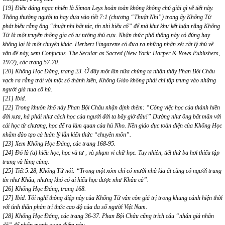
[19] Điều đáng ngạc nhiên là Simon Leys hoàn toàn không không chú giải gì về tiết này.
Thông thường người ta hay dựa vào tiết 7:1 (chương “Thuật Nhi”) trong ấy Khổng Tử
phát biểu rằng ông “thuật nhi bất tác, tín nhi hiếu cổ” để mà khư khư kết luận rằng Khổng
Tử là một truyền thống gia có tư tưởng thủ cựu. Nhận thức phổ thông này có đúng hay
không lại là một chuyện khác. Herbert Fingarette có đưa ra những nhận xét rất lý thú về
vấn đề này, xem Confucius–The Secular as Sacred (New York: Harper & Rows Publishers,
1972), các trang 57-70.
[20] Khổng Học Đăng, trang 23. Ở đây một lần nữa chúng ta nhận thấy Phan Bội Châu
vạch ra rằng trái với một số thành kiến, Khổng Giáo không phải chỉ tập trung vào những
người già nua cổ hủ.
[21] Ibid.
[22] Trong khuôn khổ này Phan Bội Châu nhận định thêm: “Công việc học của thánh hiền
đời xưa, há phải như cách học của người đời ta bây giờ đâu!” Dường như ông bất mãn với
cái học từ chương, học để ra làm quan của hủ Nho. Nền giáo dục toàn diện của Khổng Học
nhắm đào tạo cả luân lý lẫn kiến thức “chuyên môn”.
[23] Xem Khổng Học Đăng, các trang 168-95.
[24] Đó là (a) hiếu học, học và tư , và phạm vi chữ học. Tuy nhiên, tiết thứ ba hơi thiếu tập
trung và lủng củng.
[25] Tiết 5:28, Khổng Tử nói: “Trong một xóm chỉ có mười nhà kia ắt cũng có người trung
tín như Khâu, nhưng khó có ai hiếu học được như Khâu cả”.
[26] Khổng Học Đăng, trang 168.
[27] Ibid. Tôi nghĩ thông điệp này của Khổng Tử vẫn còn giá trị trong khung cảnh hiện thời
với tinh thần phản trí thức cao độ của đa số người Việt Nam.
[28] Khổng Học Đăng, các trang 36-37. Phan Bội Châu cũng trích câu “nhân giả nhân