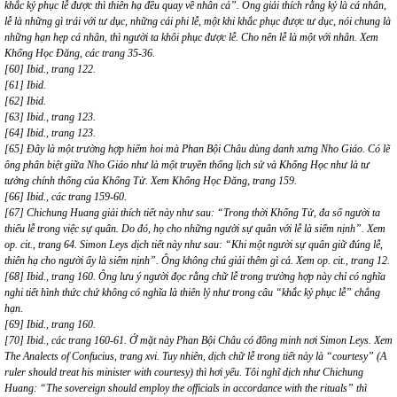
khắc kỷ phục lễ được thì thiên hạ đều quay về nhân cả”. Ông giải thích rằng kỷ là cá nhân,
lễ là những gì trái với tư dục, những cái phi lễ, một khi khắc phục được tư dục, nói chung là
những hạn hẹp cá nhân, thì người ta khôi phục được lễ. Cho nên lễ là một với nhân. Xem
Khổng Học Đăng, các trang 35-36.
[60] Ibid., trang 122.
[61] Ibid.
[62] Ibid.
[63] Ibid., trang 123.
[64] Ibid., trang 123.
[65] Đây là một trường hợp hiếm hoi mà Phan Bội Châu dùng danh xưng Nho Giáo. Có lẽ
ông phân biệt giữa Nho Giáo như là một truyền thống lịch sử và Khổng Học như là tư
tưởng chính thống của Khổng Tử. Xem Khổng Học Đăng, trang 159.
[66] Ibid., các trang 159-60.
[67] Chichung Huang giải thích tiết này như sau: “Trong thời Khổng Tử, đa số người ta
thiếu lễ trong việc sự quân. Do đó, họ cho những người sự quân với lễ là siểm nịnh”. Xem
op. cit., trang 64. Simon Leys dịch tiết này như sau: “Khi một người sự quân giữ đúng lễ,
thiên hạ cho người ấy là siểm nịnh”. Ông không chú giải thêm gì cả. Xem op. cit., trang 12.
[68] Ibid., trang 160. Ông lưu ý người đọc rằng chữ lễ trong trường hợp này chỉ có nghĩa
nghi tiết hình thức chứ không có nghĩa là thiên lý như trong câu “khắc kỷ phục lễ” chẳng
hạn.
[69] Ibid., trang 160.
[70] Ibid., các trang 160-61. Ở mặt này Phan Bội Châu có đồng minh nơi Simon Leys. Xem
The Analects of Confucius, trang xvi. Tuy nhiên, dịch chữ lễ trong tiết này là “courtesy” (A
ruler should treat his minister with courtesy) thì hơi yếu. Tôi nghĩ dịch như Chichung
Huang: “The sovereign should employ the officials in accordance with the rituals” thì