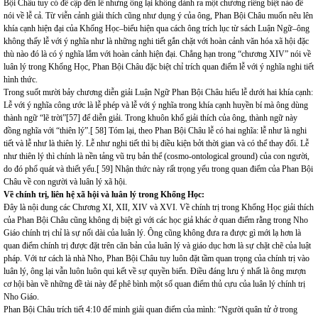
Bội Châu tuy có đề cập đến lễ nhưng ông lại không dành ra một chương riêng biệt nào để
nói về lễ cả. Từ viễn cảnh giải thích cũng như dụng ý của ông, Phan Bội Châu muốn nêu lên
khía cạnh hiện đại của Khổng Học–biểu hiện qua cách ông trích lục từ sách Luận Ngữ–ông
không thấy lễ với ý nghĩa như là những nghi tiết gắn chặt với hoàn cảnh văn hóa xã hội đặc
thù nào đó là có ý nghĩa lắm với hoàn cảnh hiện đại. Chẳng hạn trong “chương XIV” nói về
luân lý trong Khổng Học, Phan Bội Châu đặc biệt chỉ trích quan điểm lễ với ý nghĩa nghi tiết
hình thức.
Trong suốt mười bảy chương diễn giải Luận Ngữ Phan Bội Châu hiểu lễ dưới hai khía cạnh:
Lễ với ý nghĩa công ước là lễ phép và lễ với ý nghĩa trong khía cạnh huyền bí mà ông dùng
thành ngữ “lẽ trời”[57] để diễn giải. Trong khuôn khổ giải thích của ông, thành ngữ này
đồng nghĩa với “thiên lý”.[ 58] Tóm lại, theo Phan Bội Châu lễ có hai nghĩa: lễ như là nghi
tiết và lễ như là thiên lý. Lễ như nghi tiết thì bị điều kiện bởi thời gian và có thể thay đổi. Lễ
như thiên lý thì chính là nền tảng vũ trụ bản thể (cosmo-ontological ground) của con người,
do đó phổ quát và thiết yếu.[ 59] Nhận thức này rất trọng yếu trong quan điểm của Phan Bội
Châu về con người và luân lý xã hội.
Về chính trị, liên hệ xã hội và luân lý trong Khổng Học:
Đây là nội dung các Chương XI, XII, XIV và XVI. Về chính trị trong Khổng Học giải thích
của Phan Bội Châu cũng không dị biệt gì với các học giả khác ở quan điểm rằng trong Nho
Giáo chính trị chỉ là sự nối dài của luân lý. Ông cũng không đưa ra được gì mới lạ hơn là
quan điểm chính trị được đặt trên căn bản của luân lý và giáo dục hơn là sự chặt chẽ của luật
pháp. Với tư cách là nhà Nho, Phan Bội Châu tuy luôn đặt tầm quan trọng của chính trị vào
luân lý, ông lại vẫn luôn luôn qui kết về sự quyền biến. Điều đáng lưu ý nhất là ông mượn
cơ hội bàn về những đề tài này để phê bình một số quan điểm thủ cựu của luân lý chính trị
Nho Giáo.
Phan Bội Châu trích tiết 4:10 để minh giải quan điểm của mình: “Người quân tử ở trong