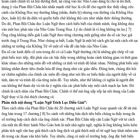
hoàn cảnh chính trị xã hội đương thời, lại cũng vào lúc Nho Giáo đang bị cho là lỗi thời,
dụng ý của Phan Bội Châu khi nhấn mạnh chữ học là cốt để cho người đọc thấy rằng cứu
cánh của Khổng Học tuy thường hằng (nhân, thiên lý) nhưng con đường của Khổng Học
(học, luân lý) thì đa diện và quyền biến chứ không thủ cựu như nhận thức thông thường.
Do đó, Phan Bội Châu đọc Luận Ngữ theo cách hiểu biết của chính mình, ông không dựa
vào một học phái nào của Nho Giáo Trung Hoa. Lý do chính là vì ông không tin họ.[ 7]
Ông cũng không diễn giải Luận Ngữ theo từng chương một giống như đa số các học giả
trước ông ở Trung Hoa. Như chúng ta biết, Luận Ngữ là một bộ sách ghi lại một cách rời rạc
những tư tưởng của Khổng Tử về một số vấn đề căn bản của Nho Giáo.
Đa số các kinh điển cổ xưa trong đó có cả Luận Ngữ thường chỉ là những ghi chép về các
phát biểu trực tiếp, đột phát của các bậc thầy trong những hoàn cảnh không gian và thời gian
khác nhau cho những môn đồ với những cá tính và trình độ khác nhau. Những phát biểu này
không nhắm được tiêu chuẩn hóa để ứng dụng như các giáo điều. Đúng hơn, chúng đòi hỏi
sự chiêm nghiệm của chính các môn đồ cũng như nói lên sự hiểu thấu của người thầy về cá
tính, tâm tư và trình độ của từng môn đồ. Tuy nhiên, như thế không có nghĩa là người đời
sau không thể tham dự và rút tỉa ý nghĩa của các phát biểu này một cách mạch lạc hơn. Đó
chính là cách nhìn của Phan Bội Châu. Chính vì thế mà ông xắp xếp lại nội dung của Luận
Ngữ thay vì là chú thích chương cú.
Phân tích nội dung “Luận Ngữ Trích Lục Diễn Giải”:
Theo cách nhìn của Phan Bội Châu thì 20 chương sách Luận Ngữ xoay quanh các đề tài mà
ông bàn trong 17 chương.[ 8] So sánh với những bản dịch tiêu biểu chúng ta thấy trong đa
số trường hợp cách dịch của ông chính xác. Phan Bội Châu tiếp cận Luận Ngữ với tư cách
của một tín đồ thực hành Nho Giáo hơn là một nhà ngôn ngữ, nghĩa là ông không luôn luôn
phân tích ngữ căn hay giải thích cách ông dịch và giải thích một số từ ngữ hay khái niệm nào
đó trong các đoạn văn khó hiểu. Tuy nhiên, cũng có một số trường hợp, ông đặc biệt biện