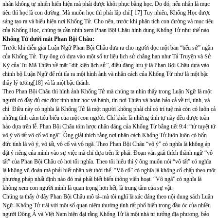
nhân không tự nhiên hiển hiện mà phải được khôi phục bằng học. Do đó, nếu nhân là mục
tiêu thì học là con đường. Mà muốn học thì phải lập chí.[ 17] Tuy nhiên, Khổng Học được
sáng tạo ra và biểu hiện nơi Khổng Tử. Cho nên, trước khi phân tích con đường và mục tiêu
của Khổng Học, chúng ta cần nhìn xem Phan Bội Châu hình dung Khổng Tử như thế nào.
Khổng Tử dưới mắt Phan Bội Châu:
Trước khi diễn giải Luận Ngữ Phan Bội Châu đưa ra cho người đọc một bản “tiểu sử” ngắn
của Khổng Tử. Tuy ông có dựa vào một số tư liệu lịch sử chẳng hạn như Tả Truyện và Sử
Ký của Tư Mã Thiên về mặt “dữ kiện lịch sử”, điều đáng lưu ý là Phan Bội Châu dựa vào
chính bộ Luận Ngữ để rút tỉa ra một hình ảnh và nhân cách của Khổng Tử như là một bậc
thầy lý tưởng[18] và là một bậc thánh.
Theo Phan Bội Châu thì hình ảnh Khổng Tử mà chúng ta nhìn thấy trong Luận Ngữ là một
người có đầy đủ các đức tính như học và hành, tin nơi Thiên và hoàn hảo cả về trí, tình, và
chí. Điều này có nghĩa là Khổng Tử là một người không phải chỉ có trí tuệ mà còn có luôn cả
những tình cảm tiêu biểu của một con người. Chỉ khác là những tình tự này đều được toàn
hảo dựa trên lễ. Phan Bội Châu tóm lược nhân dáng của Khổng Tử bằng tiết 9:4: “tử tuyệt tứ
vô ý vô tất vô cố vô ngã”. Ông giải thích rằng nơi nhân cách Khổng Tử luôn luôn có bốn
đức tính là vô ý, vô tất, vô cố và vô ngã. Theo Phan Bội Châu “vô ý” có nghĩa là không áp
đặt ý riêng của mình vào sự việc mà chỉ dựa trên lẽ phải. Đoạn văn giải thích thành ngữ “vô
tất” của Phan Bội Châu có hơi tối nghĩa. Theo tôi hiểu thì ý ông muốn nói “vô tất” có nghĩa
là không vũ đoán mà phải biết nhận xét thời thế. “Vô cố” có nghĩa là không cố chấp theo một
phương pháp nhất định nào đó mà phải biết biến thông viên hoạt. “Vô ngã” có nghĩa là
không xem con người mình là quan trọng hơn hết, là trung tâm của sự vật.
Chúng ta thấy ở đây Phan Bội Châu mô tả–mà tôi nghĩ là xác đáng theo nội dung sách Luận
Ngữ–Khổng Tử trái với một số quan niệm thường tình rất phổ biến trong đầu óc của nhiều
người Đông Á và Việt Nam hiện đại rằng Khổng Tử là một nhà tư tưởng địa phương, bảo