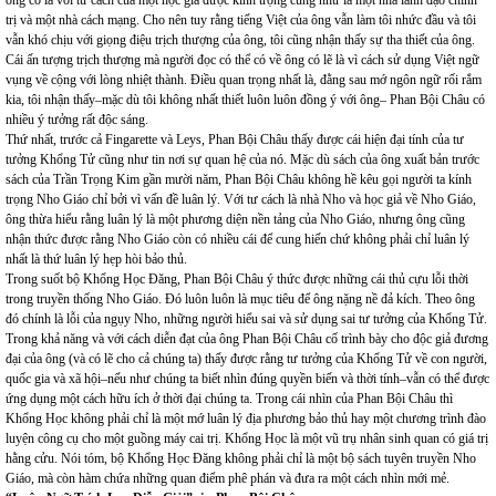
ông có là với tư cách của một học giả được kính trọng cũng như là một nhà lãnh đạo chính
trị và một nhà cách mạng. Cho nên tuy rằng tiếng Việt của ông vẫn làm tôi nhức đầu và tôi
vẫn khó chịu với giọng điệu trịch thượng của ông, tôi cũng nhận thấy sự tha thiết của ông.
Cái ấn tượng trịch thượng mà người đọc có thể có về ông có lẽ là vì cách sử dụng Việt ngữ
vụng về cộng với lòng nhiệt thành. Điều quan trọng nhất là, đằng sau mớ ngôn ngữ rối rắm
kia, tôi nhận thấy–mặc dù tôi không nhất thiết luôn luôn đồng ý với ông– Phan Bội Châu có
nhiều ý tưởng rất độc sáng.
Thứ nhất, trước cả Fingarette và Leys, Phan Bội Châu thấy được cái hiện đại tính của tư
tưởng Khổng Tử cũng như tin nơi sự quan hệ của nó. Mặc dù sách của ông xuất bản trước
sách của Trần Trọng Kim gần mười năm, Phan Bội Châu không hề kêu gọi người ta kính
trọng Nho Giáo chỉ bởi vì vấn đề luân lý. Với tư cách là nhà Nho và học giả về Nho Giáo,
ông thừa hiểu rằng luân lý là một phương diện nền tảng của Nho Giáo, nhưng ông cũng
nhận thức được rằng Nho Giáo còn có nhiều cái để cung hiến chứ không phải chỉ luân lý
nhất là thứ luân lý hẹp hòi bảo thủ.
Trong suốt bộ Khổng Học Đăng, Phan Bội Châu ý thức được những cái thủ cựu lỗi thời
trong truyền thống Nho Giáo. Đó luôn luôn là mục tiêu để ông nặng nề đả kích. Theo ông
đó chính là lỗi của ngụy Nho, những người hiểu sai và sử dụng sai tư tưởng của Khổng Tử.
Trong khả năng và với cách diễn đạt của ông Phan Bội Châu cố trình bày cho độc giả đương
đại của ông (và có lẽ cho cả chúng ta) thấy được rằng tư tưởng của Khổng Tử về con người,
quốc gia và xã hội–nếu như chúng ta biết nhìn đúng quyền biến và thời tính–vẫn có thể được
ứng dụng một cách hữu ích ở thời đại chúng ta. Trong cái nhìn của Phan Bội Châu thì
Khổng Học không phải chỉ là một mớ luân lý địa phương bảo thủ hay một chương trình đào
luyện công cụ cho một guồng máy cai trị. Khổng Học là một vũ trụ nhân sinh quan có giá trị
hằng cửu. Nói tóm, bộ Khổng Học Đăng không phải chỉ là một bộ sách tuyên truyền Nho
Giáo, mà còn hàm chứa những quan điểm phê phán và đưa ra một cách nhìn mới mẻ.