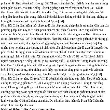
phần lớn là giảng về mặt trừu tượng.[ 32] Nhưng mà nhân cũng phải được nhấn mạnh trong
nhân quần xã hội, cho nên Khổng Tử cũng giảng nhân về cả mặt cụ thể nữa.[ 33] Do đó,
theo Phan Bội Châu tất cả các đức tính khác ứng xử trong các phương diện khác của đời
sống đều được bao gồm trong nhân cả. Nói cách khác, không có nhân là nền tảng, chúng ta
không thể nào hành xử các đức tính này được cả.[ 34]
Phan Bội Châu dành riêng một chương để bàn về phương pháp thành tựu nhân. Căn bản của
phương pháp luận này là tri nhận phản diện và phụ diện của nhân. Theo ông chỉ khi nào
chúng ta nhìn được cả chính diện và phản diện của nhân thì chúng ta mới lãnh hội trọn vẹn
được khái niệm này.[ 35] Một cách văn tắt, Phan Bội Châu định nghĩa phản diện là những gì
mâu thuẫn với nhân, phụ diện là những gì trợ giúp cho sự phát triển của nhân.[ 36] Tuy
nhiên, theo nội dung của chương thì phản diện còn phức tạp hơn vấn đề giản dị là người học
phải trừ bỏ những gì mâu thuẫn với nhân mà con phải đủ tinh tế của nhận thức để nhìn ra
những ngộ nhận về nhân nữa. Xin đưa ra một ví dụ: “Mạnh Vũ Bá hỏi Tử Lộ có phải là
người nhân không? Khổng Tử nói (5:8): ‘Không biết’. Lại hỏi nữa: ‘Trong một nước trung
bình Do có thể thống lĩnh quân đội, nhưng mà có phải là người nhân hay không thì ta không
biết’.[ 37] Ý nói là tuy, như chúng ta sẽ thấy, người nhân cũng phải ra gánh vác việc đời.
Tuy nhiên, người có khả năng này chưa hẳn có thể được xem là người nhân được.[ 38]
Phan Bội Châu nói rằng Chương VIII là để giải thích mặt dụng của nhân. Đọc kỹ nội dung
chúng ta thấy ông giải thích trí, kinh và quyền như là dụng của nhân. Chúng ta nhớ rằng
trong Chương V ông đã giải thích trung và thứ như là dụng của nhân. Cũng chính trong
chương này ông đã đề nghị rằng muốn hiểu trọn vẹn nhân chúng ta phải nhìn nhân từ tám
phương diện gồm thể, dụng, kinh, quyền, nhân, quả, chính và phụ. Ở đây ông lại nói trí,
kinh và quyền và dũng là dụng của nhân. Do đó, nhận thức luận của Phan Bội Châu nên
được chỉnh đốn lại như sau:
Nhân phải được hiểu từ tám phương diện: