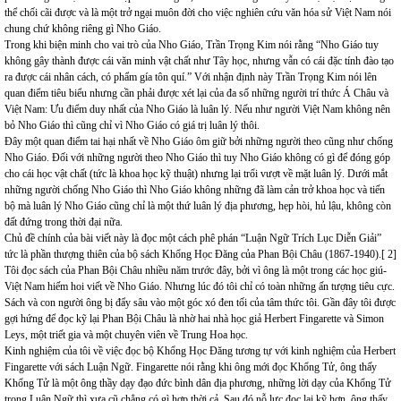
thể chối cãi được và là một trở ngại muôn đời cho việc nghiên cứu văn hóa sử Việt Nam nói
chung chứ không riêng gì Nho Giáo.
Trong khi biện minh cho vai trò của Nho Giáo, Trần Trọng Kim nói rằng “Nho Giáo tuy
không gây thành được cái văn minh vật chất như Tây học, nhưng vẫn có cái đặc tính đào tạo
ra được cái nhân cách, có phẩm gía tôn quí.” Với nhận định này Trần Trọng Kim nói lên
quan điểm tiêu biểu nhưng cần phải được xét lại của đa số những người trí thức Á Châu và
Việt Nam: Ưu điểm duy nhất của Nho Giáo là luân lý. Nếu như người Việt Nam không nên
bỏ Nho Giáo thì cũng chỉ vì Nho Giáo có giá trị luân lý thôi.
Đây một quan điểm tai hại nhất về Nho Giáo ôm giữ bởi những người theo cũng như chống
Nho Giáo. Đối với những người theo Nho Giáo thì tuy Nho Giáo không có gì để đóng góp
cho cái học vật chất (tức là khoa học kỹ thuật) nhưng lại trổi vượt về mặt luân lý. Dưới mắt
những người chống Nho Giáo thì Nho Giáo không những đã làm cản trở khoa học và tiến
bộ mà luân lý Nho Giáo cũng chỉ là một thứ luân lý địa phương, hẹp hòi, hủ lậu, không còn
đất đứng trong thời đại nữa.
Chủ đề chính của bài viết này là đọc một cách phê phán “Luận Ngữ Trích Lục Diễn Giải”
tức là phần thượng thiên của bộ sách Khổng Học Đăng của Phan Bội Châu (1867-1940).[ 2]
Tôi đọc sách của Phan Bội Châu nhiều năm trước đây, bởi vì ông là một trong các học giú-
Việt Nam hiếm hoi viết về Nho Giáo. Nhưng lúc đó tôi chỉ có toàn những ấn tượng tiêu cực.
Sách và con người ông bị đẩy sâu vào một góc xó đen tối của tâm thức tôi. Gần đây tôi được
gợi hứng để đọc kỹ lại Phan Bội Châu là nhờ hai nhà học giả Herbert Fingarette và Simon
Leys, một triết gia và một chuyên viên về Trung Hoa học.
Kinh nghiệm của tôi về việc đọc bộ Khổng Học Đăng tương tự với kinh nghiệm của Herbert
Fingarette với sách Luận Ngữ. Fingarette nói rằng khi ông mới đọc Khổng Tử, ông thấy
Khổng Tử là một ông thầy dạy đạo đức bình dân địa phương, những lời dạy của Khổng Tử
trong Luận Ngữ thì xưa cũ chẳng có gì hợp thời cả. Sau đó nỗ lực đọc lại kỹ hơn, ông thấy