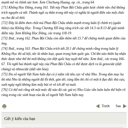
mạnh mẽ và chính xác hơn. Xem Chichung Huang, op. cit., trang 64.
[71] Khổng Học Đăng, trang 161. Tiết này Phan Bội Châu giản lược chính văn chứ không
trích nguyên cả tiết. Thành ngữ cụ thần trong tiết này có nghĩa là người điền vào một chức
vụ cho đủ số thôi.
[72] Đây là điểm then chốt mà Phan Bội Châu nhấn mạnh trong luân lý chính trị (quân
thần) của Khổng Học. Trong Chương XII ông cũng trích các tiết 14.3 và 8.13 để giải minh
điểm này. Xem Khổng Học Đăng, các trang 118-19.
[73] Ibid., trang 162. Phan Bội Châu còn dẫn thêm tiết 15.7 để chứng minh quan điểm của
ông.
[74] Ibid., trang 163. Phan Bội Châu trích tiết 20.1 để chứng minh rằng trong luân lý
Khổng Học thì xã hội, tức là nhân loại, quan trọng hơn quốc gia. Chỉ khi nào thiên hạ nhận
thức được như thế thì mới không còn diệt quốc hay tuyệt thế nữa. Xem ibid., các trang 166-
67. Tôi nghĩ hai thành ngữ này của Phan Bội Châu có thể được dịch ra là genocide (diệt
chủng) và ethnocide (diệt văn hóa).
[75] Đa số người Việt Nam hiện đại có ý niệm rất tiêu cực về nhà Nho. Trong tâm mục họ
thì nhà Nho là những người đã lỗi thời, gàn dở, cùng lắm thì chỉ có một ít đạo đức thủ cựu,
suốt ngày ngồi không làm mấy bài vè vô ích để vợ nuôi.
[76] Có thể nói rằng tới một mức độ nào đó các giá trị Nho Giáo vẫn luôn luôn thể hiện rõ
ràng trong các sinh hoạt của đa số người Việt Nam hiện nay.
Trước
Sau
Gửi ý kiến của bạn