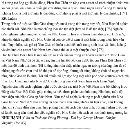
lý tưởng mà ông gọi là đại đồng, Phan Bội Châu tin rằng con người có trách nhiệm nhiều với
xã hội (nhân loại) hơn là quốc gia chứ đừng nói là quân. Theo ngôn ngữ của ông thì luân lý
Khổng Học là một thứ luân lý đại đồng chứ không phải là một thứ luân lý địa phương.[ 74]
Kết Luận:
Trong tình thế hiện tại Nho Giáo đang tiếp tục ở trong tình trạng suy đồi, Nho Học thì nghèo
nàn thiếu sót. Nhà Nho là một chủng loại sắp tận diệt (hay có lẽ đã tận diệt).[ 75] Nghiên
cứu nghiêm nghị đúng tiêu chuẩn về Nho Giáo thì hầu như hoàn toàn không có. Hơn nữa,
khuyến khích nghiên cứu Nho Giáo lại còn có thể bị xem là một hiện tượng thoái hóa văn
hóa. Tuy nhiên, các giá trị Nho Giáo có hoàn toàn biến mất trong sinh hoạt văn hóa, luân lý
và tâm linh của người Việt Nam hay không thì lại là một chuyện khác.[ 76]
Đọc lại Phan Bội Châu là một nỗ lực sơ khởi của tôi trong kế hoạch nghiên cứu Nho Giáo
tại Việt Nam. Như đã đề cập ở trên, lần thứ hai tôi tiếp cận trước tác của Phan Bội Châu với
một thái độ bình thản hơn. Tôi không kính cẩn chấp nhận ngay tư tưởng của ông như đa số
những người còn chịu khó bỏ thì giờ để đọc ông, nhưng tôi cũng không chối bỏ ngay cho
rằng Nho Giáo đã lỗi thời. Tôi chỉ muốn nỗ lực đọc ông một cách phê phán (critical) cách mà
Phan Bội Châu, một nhà Nho được kính trọng của Việt Nam, hiểu sách Luận Ngữ.
Nghiên cứu một cách nghiêm nghị trước tác của các nhà Nho Việt Nam như bộ Khổng Học
Đăng của Phan Bội Châu giúp chúng ta hiểu được phần nào tình trạng Nho học, mức độ
hiện diện của Nho Giáo tại Việt Nam. Như thế có nghĩa là chúng ta phải nghiên cứu Nho
Giáo tại Việt Nam dựa vào những tài liệu thành văn cùng những tư liệu khác, chứ không
phải chỉ sự suy diễn chủ quan hay phóng đại một cách đầy cảm tính. Tôi nghĩ nhận thức này
sẽ là nền tảng tiên khởi cho việc nghiên cứu Nho Giáo một cách có học thuật trong tương lai.
NHƯ HẠNH
(Giáo sư Triết học Đông Phương - Đại học George Mason, Fairfax,
Virginia, Hoa Kỳ)
--------------------------------------------