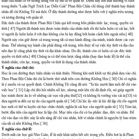
thân của nhân có vẻ tương đồng với sự mô tả về quân tử. Điểm này hơi thất thường vì suốt
trong thiên “Luận Ngữ Trích Lục Diễn Giải” Phan Bội Châu chỉ dùng chữ thánh hay thánh
nhân để chỉ Khổng Tử mà thôi. Ở đây thánh dường như được hiểu với ý nghĩa trừu tượng
và tương đương với quân tử.
Đặc tính của thánh được Phan Bội Châu qui kết trong bốn phẩm tính: lạc, trung, quyền và
thời.[ 47] Người đã thành tựu được toàn thiện của nhân tính rồi thì luôn luôn có cái lạc, bởi
vì người ấy luôn luôn ở với đạo không còn bị lay động bởi hoàn cảnh bên ngoài nữa.[ 48]
Người này còn giữ được cả trung trong tất cả mọi hành động của mình, tránh được các cực
đoan. Thế nhưng tuy hành cần phải đúng với trung, trên thực tế sự việc tùy thời và địa cho
nên đạo lý cũng phải tùy thời và địa khác nhau. Do đó, thánh còn có luôn cả các đức tính
quyền và thời nữa.[ 49] Chúng ta có thể tóm lược rằng nhân (hay đạo hoặc lễ) là thể của
thánh nhân; còn lạc, trung, quyền và thời là dụng của thánh nhân.
Ý nghĩa của chữ chí:
Học là con đường thực hiện nhân và tính thiện. Nhưng khi mới khởi sự thì phải dựa vào chí.
Theo Phan Bội Châu thì chí là bước thứ nhất trên con đường Khổng Học.[ 50] Chí có nghĩa
là ý muốn và sự quyết định. Chính Khổng Tử cũng đã nói: “Ta lúc mười lăm tuổi để chí vào
việc học”.[ 51] Lập chí đòi hỏi nhiều nỗ lực, nhưng một khi chí đã định rồi, nó giúp người
học tránh được âu lo về những cái vụn vặt phụ thứ[52] và không bị vướng vào cái ác[53] và
đưa người ta đến sự tự do của người quân tử.[ 54] Chỉ lúc ấy–tức là lúc đã lập chí rồi–người
học mới có thể tu luyện cái học chân chính, nghĩa là cái học của người quân tử.[ 55] Tóm lại,
bước đầu tiên của người học là lập chí. Mục tiêu của chí có ba phẩm: đạo, đức và nhân. Để
chí vào đạo và đức này là nền tảng để chí vào nhân, bởi vì nhân chính là nguyên lý bao trùm
của tất cả nền Khổng Học.[ 56]
Ý nghĩa của chữ lễ:
Dưới mắt các học giả Nho Giáo, lễ là một khái niệm hết sức trọng yếu. Điều hơi lạ là Phan