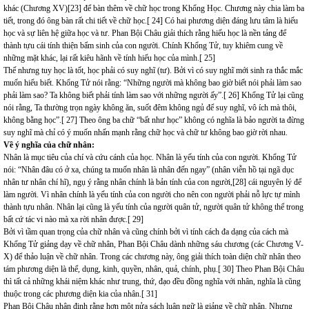
khác (Chương XV)[23] để bàn thêm về chữ học trong Khổng Học. Chương này chia làm ba
tiết, trong đó ông bàn rất chi tiết về chữ học.[ 24] Có hai phương diện đáng lưu tâm là hiếu
học và sự liên hệ giữa học và tư. Phan Bội Châu giải thích rằng hiếu học là nền tảng để
thành tựu cái tính thiện bẩm sinh của con người. Chính Khổng Tử, tuy khiêm cung về
những mặt khác, lại rất kiêu hãnh về tính hiếu học của mình.[ 25]
Thế nhưng tuy học là tốt, học phải có suy nghĩ (tư). Bởi vì có suy nghĩ mới sinh ra thắc mắc
muốn hiểu biết. Khổng Tử nói rằng: “Những người mà không bao giờ biết nói phải làm sao
phải làm sao? Ta không biết phải tính làm sao với những người ấy”.[ 26] Khổng Tử lại cũng
nói rằng, Ta thường trọn ngày không ăn, suốt đêm không ngủ để suy nghĩ, vô ích mà thôi,
không bằng học”.[ 27] Theo ông ba chữ “bất như học” không có nghĩa là bảo người ta đừng
suy nghĩ mà chỉ có ý muốn nhấn mạnh rằng chữ học và chữ tư không bao giờ rời nhau.
Về ý nghĩa của chữ nhân:
Nhân là mục tiêu của chí và cứu cánh của học. Nhân là yếu tính của con người. Khổng Tử
nói: “Nhân đâu có ở xa, chúng ta muốn nhân là nhân đến ngay” (nhân viễn hồ tại ngã dục
nhân tư nhân chí hĩ), ngụ ý rằng nhân chính là bản tính của con người,[28] cái nguyên lý để
làm người. Vì nhân chính là yếu tính của con người cho nên con người phải nỗ lực tự mình
thành tựu nhân. Nhân lại cũng là yếu tính của người quân tử, người quân tử không thể trong
bất cứ tác vi nào mà xa rời nhân được.[ 29]
Bởi vì tầm quan trọng của chữ nhân và cũng chính bởi vì tính cách đa dạng của cách mà
Khổng Tử giảng dạy về chữ nhân, Phan Bội Châu dành những sáu chương (các Chương V-
X) để thảo luận về chữ nhân. Trong các chương này, ông giải thích toàn diện chữ nhân theo
tám phương diện là thể, dụng, kinh, quyền, nhân, quả, chính, phụ.[ 30] Theo Phan Bội Châu
thì tất cả những khái niệm khác như trung, thứ, đạo đều đồng nghĩa với nhân, nghĩa là cũng
thuộc trong các phương diện kia của nhân.[ 31]
Phan Bội Châu nhận định rằng hơn một nửa sách luận ngữ là giảng về chữ nhân. Nhưng