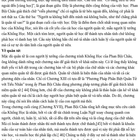
học phải thường thường thực tập những điều mình học. Câu thứ nhì: “Có bằng hữu từ bên
ngoài đến [cùng học]”, là giai đoạn giữa. Đây là phương diện cộng thông của việc học. Phan
Bội Châu giải thích chữ “viễn phương” chỉ có nghĩa là từ bên ngoài đến, không cứ phải là
nơi thật xa. Câu thứ ba: “Người ta không biết đến mình mà không buồn, như thế chẳng phải
là quân tử sao?” là giai đoạn cuối của việc học. Đây là điểm then chốt nhất trong quan niệm
học của Khổng Học, nói lên cái cốt yếu của cái học của người quân tử, mẫu người lý tưởng
của Khổng Học. Một cách tóm lược, người quân tử học để thành tựu nhân tính chứ không
phải học vì danh hay lợi. Câu này không hẳn chỉ mô tả nhân cách luân lý của người quân tử
mà cả sự tự do tâm linh của người quân tử nữa.
Về quân tử:
Mặc dù quân tử là con người lý tưởng của chương trình Khổng Học của Phan Bội Châu,
ông không dành riêng một chương nào để giải thích về khái niệm này. Có lẽ ông thấy không
thiết yếu vì kết dệt trong các chương bàn về các bộ phận của chữ nhân và các chương khác
quan niệm quân tử đã được giải thích. Quân tử chính là hiện thân của nhân và tất cả các
phương diện của nhân. Chỉ có Chương XIII có tựa đề là “Phương Pháp Phân Biệt Quân Tử
với Tiểu Nhân” trong ấy Phan Bội Châu dùng phương pháp tương phản để giải thích khái
niệm quân tử.[ 44] Đúng hơn, chủ đề của chương này không phải là thảo luận cặn kẽ về khái
niệm quân tử mà chỉ là cách dạy người học phân biệt quân tử và tiểu nhân. Do đó, chương
này cũng chỉ nói lên nhân cách luân lý của con người mà thôi.
Trong chương cuối cùng (Chương XVII), Phan Bội Châu tổng kết rằng mục tiêu cứu cánh
của Khổng Học là nhân, bởi vì các đề tài chính trong Luận Ngữ xoay chung quanh con
người, chính trị, luân lý, xã hội, tất cả đều đặt trên nền tảng và là công dụng của chữ nhân.
Mà có hoàn thành được nhân thì mới thành tựu được chữ thánh,[45] bởi vì thánh là khuôn
mẫu của sự toàn hảo của nhân tính, mà muốn thành tựu được quả vị này thì phải đặt nỗ lực
vào học, và muốn học thì phải lập chí.[ 46] Chúng ta thấy ở đây sự mô tả thánh như là hiện