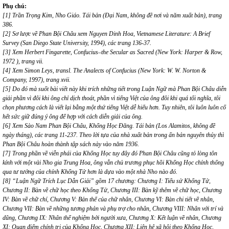
Phụ chú:
[1] Trần Trọng Kim, Nho Giáo. Tái bản (Đại Nam, không đề nơi và năm xuất bản), trang
386.
[2] Sơ lược về Phan Bội Châu xem Nguyen Dinh Hoa, Vietnamese Literature: A Brief
Survey (San Diego State University, 1994), các trang 136-37.
[3] Xem Herbert Fingarette, Confucius–the Secular as Sacred (New York: Harper & Row,
1972 ), trang vii.
[4] Xem Simon Leys, transl. The Analects of Confucius (New York: W. W. Norton &
Company, 1997), trang xvii.
[5] Do đó mà suốt bài viết này khi trích những tiết trong Luận Ngữ mà Phan Bội Châu diễn
giải phần vì đôi khi ông chỉ dịch thoát, phần vì tiếng Việt của ông đôi khi quá tối nghĩa, tôi
chọn phương cách là viết lại bằng một thứ tiếng Việt dễ hiểu hơn. Tuy nhiên, tôi luôn luôn cố
hết sức giữ đúng ý ông để hợp với cách diễn giải của ông.
[6] Xem Sào Nam Phan Bội Châu, Khổng Học Đăng. Tái bản (Los Alamitos, không đề
ngày tháng), các trang 11-237. Theo lời tựa của nhà xuất bản trong ấn bản nguyên thủy thì
Phan Bội Châu hoàn thành tập sách này vào năm 1936.
[7] Trong phần về viễn phái của Khổng Học tuy đây đó Phan Bội Châu cũng tỏ lòng tôn
kính với một vài Nho gia Trung Hoa, ông vẫn chủ trương phục hồi Khổng Học chính thống
qua tư tưởng của chính Khổng Tử hơn là dựa vào một nhà Nho nào đó.
[8] “Luận Ngữ Trích Lục Dẫn Giải” gồm 17 chương: Chương I: Tiểu sử Khổng Tử,
Chương II: Bàn về chữ học theo Khổng Tử, Chương III: Bàn kỹ thêm về chữ học, Chương
IV: Bàn về chữ chí, Chương V: Bản thể của chữ nhân, Chương VI: Bàn chi tiết về nhân,
Chương VII: Bàn về những tương phản và phụ trợ cho nhân, Chương VIII: Nhân với trí và
dũng, Chương IX: Nhân thể nghiệm bởi người xưa, Chương X: Kết luận về nhân, Chương
XI: Quan điểm chính trị của Khổng Học, Chương XII: Liên hệ xã hội theo Khổng Học,