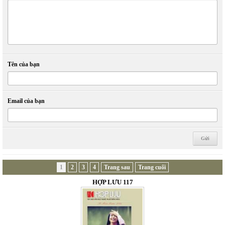
Tên của bạn
Email của bạn
1
2
3
4
Trang sau
Trang cuối
HỢP LƯU 117