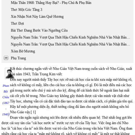
Mậu Thân 1968: Thắng Hay Bại? - Phụ Chú & Phụ Bản
Thơ: Một Góc Tầng 3
Xin Nhận Nơi Này Làm Quê Hương
Thơ: Đợi
Bài Thơ: Đang Bước Vào Ngưỡng Cửa
Nguyễn Nam Trân: Vượt Qua Thời Hậu Chiến Kinh Nghiệm Nhà Văn Nhật Bản Thế Hệ (1945 - 1965) - Phần 1
Nguyễn Nam Trân: Vượt Qua Thời Hậu Chiến Kinh Nghiệm Nhà Văn Nhật Bản Thế Hệ (1945 - 1965) - Phần 2
Xóm Bờ Mương
Phụ Trang
Kết thúc chương ngắn viết về Nho Giáo Việt Nam trong cuốn sách về Nho Giáo, xuất
bản năm 1943, Trần Trọng Kim viết:
Đến nay người mình thấy Tây học rực rỡ mà cái học của ta khi xưa mập mờ không rõ,
sách vở không có mấy, liền cho cái học của ta không có gì. Đó là một điều mà các học
Phan
giả trong nước nên chú ý mà xét cho kỹ, đừng để cái hình thức bề ngoài làm hại mất
Bội
cái cốt yếu bề trong. Nho Giáo tuy không gây thành được cái văn minh vật chất như
Châu
Tây học, nhưng vẫn có cái đặc tính đào tạo ra được cái nhân cách, có phẩm gía tôn quí.
(1867
Hãy kể một phương diện ấy, thiết tưởng cũng đủ làm cho người mình không nên bỏ
-
Nho Giáo vậy.[ 1]
)
1940
Đoạn văn ngắn ngủi nhưng nói lên được rất nhiều điều quan hệ. Thứ nhất ông gợi lên
được cái suy tàn của “cái học nước ta” trước sự rực rỡ của Tây học. Việc ông ám chỉ Nho
học là “cái học của ta” nói lên được vai trò của Nho Giáo trong văn hóa Việt Nam. Ông than
phiền rằng cái học của ta “mập mờ không rõ, sách vở không có mấy” là một sự thật không