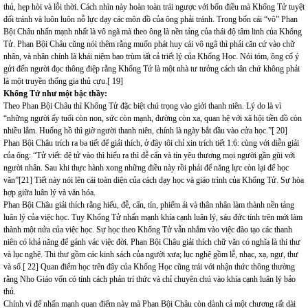
thủ, hẹp hòi và lỗi thời. Cách nhìn này hoàn toàn trái ngược với bốn điều mà Khổng Tử tuyệt
đối tránh và luôn luôn nỗ lực dạy các môn đồ của ông phải tránh. Trong bốn cái “vô” Phan
Bội Châu nhấn mạnh nhất là vô ngã mà theo ông là nền tảng của thái độ tâm linh của Khổng
Tử. Phan Bội Châu cũng nói thêm rằng muốn phát huy cái vô ngã thì phải căn cứ vào chữ
nhân, và nhân chính là khái niệm bao trùm tất cả triết lý của Khổng Học. Nói tóm, ông cố ý
gửi đến người đọc thông điệp rằng Khổng Tử là một nhà tư tưởng cách tân chứ không phải
là một truyền thống gia thủ cựu.[ 19]
Khổng Tử như một bậc thầy:
Theo Phan Bội Châu thì Khổng Tử đặc biệt chú trọng vào giới thanh niên. Lý do là vì
“những người ấy tuổi còn non, sức còn mạnh, đường còn xa, quan hệ với xã hội tiền đồ còn
nhiều lắm. Huống hồ thì giờ người thanh niên, chính là ngày bắt đầu vào cửa học.”[ 20]
Phan Bội Châu trích ra ba tiết để giải thích, ở đây tôi chỉ xin trích tiết 1:6: cùng với diễn giải
của ông: “Tử viết: đệ tử vào thì hiếu ra thì đễ cẩn và tín yêu thương mọi người gần gũi với
người nhân. Sau khi thực hành xong những điều này rồi phải để năng lực còn lại để học
văn”[21] Tiết này nói lên cái toàn diện của cách dạy học và giáo trình của Khổng Tử. Sự hòa
hợp giữa luân lý và văn hóa.
Phan Bội Châu giải thích rằng hiếu, đễ, cẩn, tín, phiếm ái và thân nhân làm thành nền tảng
luân lý của việc học. Tuy Khổng Tử nhấn mạnh khía cạnh luân lý, sáu đức tính trên mới làm
thành một nửa của việc học. Sự học theo Khổng Tử vẫn nhắm vào việc đào tạo các thanh
niên có khả năng để gánh vác việc đời. Phan Bội Châu giải thích chữ văn có nghĩa là thi thư
và lục nghệ. Thi thư gồm các kinh sách của người xưa; lục nghệ gồm lễ, nhạc, xạ, ngự, thư
và số.[ 22] Quan điểm học trên đây của Khổng Học cũng trái với nhận thức thông thường
rằng Nho Giáo vốn có tính cách phản trí thức và chỉ chuyên chú vào khía cạnh luân lý bảo
thủ.
Chính vì để nhấn mạnh quan điểm này mà Phan Bội Châu còn dành cả một chương rất dài