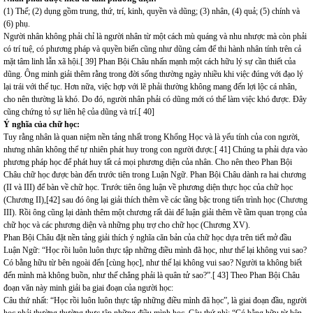
(1) Thể; (2) dụng gồm trung, thứ, trí, kinh, quyền và dũng; (3) nhân, (4) quả; (5) chính và
(6) phụ.
Người nhân không phải chỉ là người nhân từ một cách mù quáng và nhu nhược mà còn phải
có trí tuệ, có phương pháp và quyền biến cũng như dũng cảm để thi hành nhân tính trên cả
mặt tâm linh lẫn xã hội.[ 39] Phan Bội Châu nhấn mạnh một cách hữu lý sự cần thiết của
dũng. Ông minh giải thêm rằng trong đời sống thường ngày nhiều khi việc đúng với đạo lý
lại trái với thế tục. Hơn nữa, việc hợp với lẽ phải thường không mang đến lợi lộc cá nhân,
cho nên thường là khó. Do đó, người nhân phải có dũng mới có thể làm việc khó được. Đây
cũng chứng tỏ sự liên hệ của dũng và trí.[ 40]
Ý nghĩa của chữ học:
Tuy rằng nhân là quan niệm nền tảng nhất trong Khổng Học và là yếu tính của con người,
nhưng nhân không thể tự nhiên phát huy trong con người được.[ 41] Chúng ta phải dựa vào
phương pháp học để phát huy tất cả mọi phương diện của nhân. Cho nên theo Phan Bội
Châu chữ học được bàn đến trước tiên trong Luận Ngữ. Phan Bội Châu dành ra hai chương
(II và III) để bàn về chữ học. Trước tiên ông luận về phương diện thực học của chữ học
(Chương II),[42] sau đó ông lại giải thích thêm về các tầng bậc trong tiến trình học (Chương
III). Rồi ông cũng lại dành thêm một chương rất dài để luận giải thêm về tầm quan trọng của
chữ học và các phương diện và những phụ trợ cho chữ học (Chương XV).
Phan Bội Châu đặt nền tảng giải thích ý nghĩa căn bản của chữ học dựa trên tiết mở đầu
Luận Ngữ: “Học rồi luôn luôn thực tập những điều mình đã học, như thế lại không vui sao?
Có bằng hữu từ bên ngoài đến [cùng học], như thế lại không vui sao? Người ta không biết
đến mình mà không buồn, như thế chẳng phải là quân tử sao?”.[ 43] Theo Phan Bội Châu
đoạn văn này minh giải ba giai đoạn của người học:
Câu thứ nhất: “Học rồi luôn luôn thực tập những điều mình đã học”, là giai đoạn đầu, người