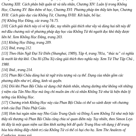
Chương XIII: Cách phân biệt quân tử và tiểu nhân, Chương XIV: Luân lý trong Khổng
Học, Chương XV: Bàn thêm về học, Chương XVI: Phương pháp tìm thầy kén bạn, Chương
XVII: Cách giáo dục của Khổng Tử, Chương XVIII: Kết luận, bổ lục.
[9] Khổng Học Đăng, các trang 74-75.
[10] Cách giải thích này có vẻ kỳ đặc, tuy nhiên giải thích như vầy và dùng hai tiết này để
mở đầu chương nói về phương pháp dạy học của Khổng Tử thì người đọc khó thấy được
liên hê. Xem Khổng Học Đăng, trang 203.
[11] Khổng Học Đăng, trang 209.
[12] Ibid, trang 212.
[13] Theo Hán Ngữ Đại Từ Điển (Shanghai, 1989), Tập 4, trang 781a, “thúc tu” có nghĩa
là mười lát thịt khô. Chu Hi (Zhu Xi) cũng giải thích theo nghĩa này. Xem Tứ Thư Tập Chú ,
1980.
[14] Ibid., trang 214.
[15] Phan Bội Châu dùng hai từ ngữ trừu tượng và cụ thể. Dụng của nhân gồm các
phương diện như trí, dũng, kinh và quyền.
[16] Đôi khi Phan Bội Châu sử dụng chữ thánh nhân, nhưng dường như không với những
ý niệm của Tân Nho Học mà ông chỉ muốn ám chỉ cá nhân Khổng Tử như là hiện thân lý
tưởng của Khổng Học.
[17] Chương trình Khổng Học này của Phan Bội Châu có thể so sánh được với chương
trình của Đại Thừa Phật Giáo.
[18] Hơn hai ngàn năm nay Nho Giáo Trung Quốc và Đông Á xem Khổng Tử như một bậc
thầy tối thượng và Phan Bội Châu cũng chia sẻ quan điểm này. Tuy nhiên, theo Simon Leys
thì đây là một quan niệm sai lầm khởi xướng bởi đế quốc Trung Hoa với dụng ý để trung
hòa hóa thông điệp chính trị của Khổng Tử có thể có hại cho họ. Xem The Analects of
Confucius, trang xxii.