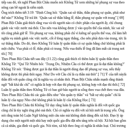
tiếp sau đó, tôi nghĩ Phan Bội Châu muốn nói Khổng Tử xem những kẻ phụng sự vua theo
nông cạn bề ngoài là siểm nịnh.
Ông trích thêm tiết 3:19: “Định Công hỏi: ‘Quân sai sử thần, thần phụng sự quân, phải như
thế nào?’ Khổng Tử trả lời: ‘Quân sai sử thần bằng lễ, thần phụng sự quân với trung”.[ 69]
Phan Bội Châu giải thích rằng vua và tôi người nào có chức phận của người ấy, chỉ chung
gánh vác việc nước mà thôi. Cho nên vua không được ỷ vào quyền thế của mình, lúc sai sử
tôi cũng phải giữ lễ. Tôi phụng sự vua, không phải chỉ vì kiêng nể quyền thế vua, chỉ làm hết
nghĩa vụ mình gánh vác việc nước, cốt ở lòng ngay thẳng, cho nên phải dựa vào trung, tức là
sự thẳng thắn. Do đó, theo Khổng Tử luân lý quân thần có sự quân bằng chứ không phải là
một chiều. Vua phải có lễ, thần phải có trung. Nếu vua thiếu lễ ông đã làm mất cái trung nơi
tôi.[ 70]
Theo Phan Bội Châu tiết sau đây (11.22) cũng giải thích rõ thêm luân lý quân thần theo
Khổng Tử: “Quí Tử Nhiên hỏi: ‘Trọng Do, Nhiệm Cầu có thể được gọi là đại thần không?’
Khổng Tử nói: ‘Đáng được gọi là đại thần là người dùng đạo để phụng sự vua, nếu thấy
không được thì phải thôi ngay. Như Do với Cầu chỉ là cụ thần mà thôi”.[ 71] Ý của tiết nàylà
thần đối với quân cũng chỉ là nghĩa vụ cá nhân thôi. Phan Bội Châu nhấn mạnh rằng thành
ngữ “bất khả tắc chỉ” có nghĩa là hợp với đạo thì phụng sự, không hợp với đạo thì thôi.[ 72]
Luân lý quân thần theo Khổng Tử có bao giờ bảo người ta sống theo vua chết theo vua đâu.
Theo Phan Bội Châu thì các giáo điều như “tôn quân ty thần” và “bất sự nhị quân” chỉ là
luân lý của ngụy Nho chứ không phải là luân lý của Khổng Học.[ 73]
Theo Phan Bội Châu thì Khổng Tử dạy rằng luân lý quân thần nghĩa là đối với quốc gia
cũng chỉ là tùy nghi ứng phó mà thôi. Chỉ có nghĩa vụ đối với xã hội mới là trọng yếu. Ông
nói rằng toàn bộ Luận Ngữ không một câu nào mà không dính dáng đến xã hội. Đạo lý áp
dụng cho một người một nhà hay một quốc gia đều đặt nền tảng trên xã hội. Xã hội bao gồm
cả cá nhân, gia đình và quốc gia. Nói tóm, xã hội theo ông có nghĩa là nhân loại. Chủ trương