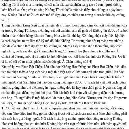
Khổng Tử là một nhà tư tưởng có cái nhìn sâu xa và nhiều sáng tạo về con người không
kém bất cứ ai. Ông còn tin rằng Khổng Tử có thể là một bậc thầy cho chúng ta ngày hôm
nay. Khổng Tử có nhiều cái mới mẻ để dạy, ông có những tư tưởng đi trước thời đại chúng
ta.[ 3]
Trong bản dịch Luận Ngữ xuất bản gần đây, Simon Leys cũng cảm kích cái hiện đại tính của
tư tưởng Khổng Tử. Leys viết rằng trái với cái hình ảnh dễ ghét về Khổng Tử được vẽ ra bởi
nhiều nhà trí thức hàng đầu của Trung Hoa vào đầu thế kỷ XX, ông nhận thấy điều kỳ diệu
là cách đây hai mươi lăm thế kỷ mà đôi khi Khổng Tử dường như đối trị thẳng với những
vấn đề của chính thời đại và xã hội chúng ta. Nhưng Leys nhận định thêm rằng, một cách
nghịch lý, có lẽ các độc giả không phải là người Trung Hoa (hay chúng ta có thể nói Á
Châu) lại ở trong một vị trí thuận lợi hơn để cảm kích cái hiện đại tính của Khổng Tử. Có lẽ
vì họ có cái vô tư thuần phác mà các độc giả Á Châu không có.[ 4]
Xin trở lại với Phan Bội Châu. Lần đầu đọc Khổng Học Đăng của Phan Bội Châu, điều đầu
tiên tôi nhận thấy là ông viết bằng một thứ Việt ngữ cũ kỹ, vụng về pha trộn giữa Hán Việt
và một thứ Việt ngữ bình dân. Nói tóm, Việt ngữ của Phan Bội Châu không phải là bất cứ
một người Việt Nam hiện đại nào đọc cũng hiểu ngay được.[ 5] Sách lại viết một cách luộm
thuộm, giống như thể viết xong in ngay, không đọc lại hay sửa chữa gì cả. Ngoài ra, ông lại
có thái độ giáo điều, hẹp hòi, bộ phái. Tôi đặc biệt khó chịu với cái giọng điệu trịch thượng
của ông. Tôi nghĩ đây là một bộ sách lỗi thời giống Nho Giáo. Nhưng sau khi đọc Fingarette
và Leys, tôi trở lại đọc Khổng Học Đăng kỹ hơn, với những thái độ khác hơn.
Trước hết, tôi nghĩ Phan Bội Châu có quyền giáo điều đến một mức độ nào đó, bởi vì ông
tiếp cận Nho Giáo (mà ông gọi là Khổng Học) với tư cách của một nhà Nho chứ không phải
của một học giả đứng ngoài. Nói cách khác, ông muốn người khác sống tư tưởng Khổng
Học chứ không phải chỉ tìm hiểu Khổng Học trên mặt trí thức. Hơn nữa, cái thẩm quyền mà