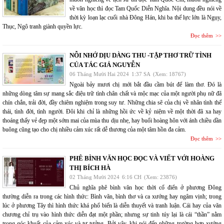
về văn học thì đọc Tam Quốc Diễn Nghĩa. Nội dung đều nói về
thời kỳ loạn lạc cuối nhà Đông Hán, khi ba thế lực lớn là Ngụy,
Thục, Ngô tranh giành quyền lực.
Đọc thêm
NỖI NHỚ DỊU DÀNG THU -TẬP THƠ TRỮ TÌNH
CỦA TÁC GIẢ NGUYỄN
06 Tháng Mười Hai 2024
1:37 SA
(Xem: 18767)
Ngoài bảy mươi chị mới bắt đầu cầm bút để làm thơ. Đó là
những dòng tâm sự mang sắc điệu trữ tình chân chất và mộc mạc của một người phụ nữ đã
chín chắn, trải đời, đầy chiêm nghiệm trong suy tư. Những chia sẽ của chị về nhân tình thế
thái, tình đời, tình người. Đôi khi chỉ là những hồi ức về kỷ niệm về một thời đã xa hay
thoáng thấy vẻ đẹp một sớm mai của mùa thu dịu nhẹ, hay buổi hoàng hôn với ánh chiều dần
buông cũng tạo cho chị nhiều cảm xúc rất dễ thương của một tâm hồn đa cảm.
Đọc thêm
PHÊ BÌNH VĂN HỌC ĐỌC VÀ VIẾT VỚI HOÀNG
THỊ BÍCH HÀ
02 Tháng Mười 2024
6:16 CH
(Xem: 23876)
Chủ nghĩa phê bình văn học thời cổ điển ở phương Đông
thường diễn ra trong các hình thức: Bình văn, bình thơ và ca xướng hay ngâm vịnh; trong
lúc ở phương Tây thì hình thức khá phổ biến là diễn thuyết và tranh luận. Cái hay của văn
chương chỉ trụ vào hình thức diễn đạt một phần; nhưng sự tinh túy lại là cái “thần” nằm
trong góc khuất của cảm xúc và tư tưởng. Bởi vậy, khi nói đến những trường hợp xướng