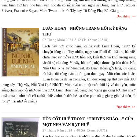
văn, bình thơ hay phê bình văn học đã có rất nhiều văn nghệ sĩ Đông Tây như Jacques
Prévert, Francoise Sagan, Mark Twain… ở trời Tây hay Tô Đông Pha, Bùi Giáng…
Đọc thêm
LUÂN HOÁN – NHỮNG TRANG HỒI KÝ BẰNG
THƠ
02 Tháng Mười 2024
5:12 CH
(Xem: 22818)
Cách nay hơn chục năm, tôi đã viết: Luân Hoán, người kể
chuyện bằng thơ. Tuy nhiên, ngay sau đó tôi đã nhận ra, bài viết
chưa thực sự mở ra được hồn cốt, kiến thức và khối lượng sáng
tác đồ sộ của ông. Vì vậy, hôm rồi, nhận được tập bản thảo: Nỗi
Nhớ Quê Nhà Từ Montreal, do Luân Hoán gửi tặng, dù đang
rất bận, tôi cũng dành thời gian đọc ngay. Một cảm xúc khác,
Luân Hoán đã để lại trong tôi, khi đọc xong tập thơ dày đến 300
trang này. Thật vậy, Nỗi Nhớ Quê Nhà Từ Montreal như một cuốn hồi ký về tình yêu, cuộc
sống chìm vào nỗi nhớ quê nhà được Luân Hoán viết bằng thơ: “càng già càng bớt nhớ nhà?/
quẩn quanh nhớ mỗi cái ta thật nhiều/ nhớ từ thời bé hạt tiêu/ phơi nắng giang gió thả diều, đi
rông“ (Trí nhớ về chiều)
Đọc thêm
HỒN CỐT HUẾ TRONG “TRUYỆN KHẢO…” CỦA
MỘT NHÀ VĂN RẶT HUẾ
27 Tháng Năm 2024
9:48 SA
(Xem: 26871)
Sau hơn hai mươi năm, tác phẩm ra đời, tôi đọc lại cuốn sách và