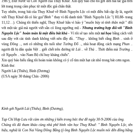
1987), Đất Nước và Con Người
của Thụy Khuê. Xin quý báo cho tôi gởi đến hai tác giả trên
lời trang trọng cảm phục từ một độc giả chân thật.
Tuy nhiên, trong bài của Thụy Khuê về Bình Nguyên Lộc có một điều bất cập ấy là, người
viết Thụy Khuê đã có lúc gọi"
Bình
" thay vì đủ danh tính "Bình Nguyên Lộc "( HL88- trang
11,12…). Chúng tôi thiển nghĩ, Thụy Khuê hẳn vì hảo ý "
muốn bày tỏ tính thân mật
" đối
với một tác giả mà người viết sẵn có lòng ngưỡng mộ -
Nhưng trường hợp đối với "Bình
Nguyên Lộc" hoàn toàn là một điều bất khả -
Vì tôi sẽ tạo nên một
tai họa
bằng cách viết
sau đây với các tính danh không viết nên đầy đủ.. "
Thụy ..
không biết rằng
Bình
.. sinh ở
vùng
Đồng
.., nơi có những tên tuổi như
Tướng Đỗ
.., nhà hoạt động cách mạng
Phan
..
người đã bị dân quân
Việt
.. giết chết trên đường từ
Lái
.. về
Thủ
.. Thời điểm mà
Trường
..
cử
Nguyễn
.. vào Nam Bộ chỉ huy kháng chiến".
Xin quý báo hiểu rằng tôi hoàn toàn không có ý cố tìm một hạt cát nhỏ trong bát cơm ngon.
Kính thư.
Người Lái (Thiêu), Bình (Dương)
(USA ngày 30 tháng Chín -2006)
Kính gởi Người Lái (Thiêu), Bình (Dương),
Tạp Chí Hợp Lưu rất cảm ơn những ý kiến trong bức thư đề ngày 30-9-2006 của ông.
Chúng tôi đã tham khảo cùng nhà phê bình văn học Thuỵ Khuê: " Bình Nguyên Lộc, tên
hiệu, nghiã là Con Nai Vùng Đồng Bằng (ý ông Bình Nguyên Lộc muốn nói đến đồng bằng