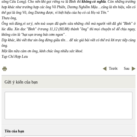
sông Cửu Long). Cho nên khi gọi riêng ra là Bình thì
không có nghĩa
. Còn những trường
hợp khác như trường hợp các ông Võ Phiến, Dương Nghiễm Mậu ...cũng là tên hiệu, vẫn có
thể gọi là ông Võ, ông Dương được, vì biệt hiệu của họ có cả Họ và Tên."
Thưa ông,
Ông nói đúng,vì sơ ý, nên toà soạn đã quên sửa những chỗ mà người viết đã ghi "Bình" ở
lúc đầu. Xin đọc "Bình" ở trang 11,12 (HL88) thành "ông" thì mọi chuyện sẽ dễ chịu ngay,
không còn là "hạt sạn trong bát cơm ngon" .
Dịp khác, khi viết thư xin ông đừng giấu tên… để tác giả bài viết có thể trả lời trực tiếp cùng
ông.
Một lần nữa cảm ơn ông, kính chúc ông nhiều sức khoẻ.
Tạp Chí Hợp Lưu
Trước
Sau
Gửi ý kiến của bạn
Tên của bạn