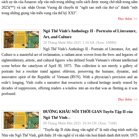
sách uy tín của Amazon xếp vào một trong những cuốn sách được mong chờ nhất trong năm
2025(**) và xác nhận Ocean Vuong đã chuyển từ “ngôi sao mới của thơ ca” thành “một
trong những giọng văn triển vọng của thế kỷ XXI”.
Đọc thêm
Ngô Thế Vinh’s Anthology II - Portraits of Literature,
Art, and Culture
20 Tháng Mười Một 2025
1:10 SA
(Xem: 10089)
Ngô Thế Vinh’s Anthology II - Portraits of Literature, Art, and
Culture is a masterful act of reclamation, a radiant arras woven from the lives and legacies of
eighteenliterary, artistic, and cultural figures who defined South Vietnam’s vibrant intellectual
scene before the cataclysm of April 30, 1975. This collection is not merely a gallery of
portraits but a resolute stand against oblivion, preserving the humane, dynamic, and
innovative spirit of the Republic of Vietnam (RVN). With a physician’s precision and an
exile’s longing, Vinh crafts a narrative that resurrects a cultural heritage nearly erased by
decades of suppression, offering readers a window into an era that was as fleeting as it was
profound.
Đọc thêm
ĐƯỜNG KHÂU NỐI THỜI GIAN Tuyển Tập II của
Ngô Thế Vinh –
09 Tháng Mười Một 2025
10:34 CH
(Xem: 7348)
"Tuyển tập II chân dung văn nghệ sĩ" là một công trình mới của
Nhà văn Ngô Thế Vinh, giới thiệu 18 văn nghệ sĩ và nhà văn hoá thành danh thời trước 1975