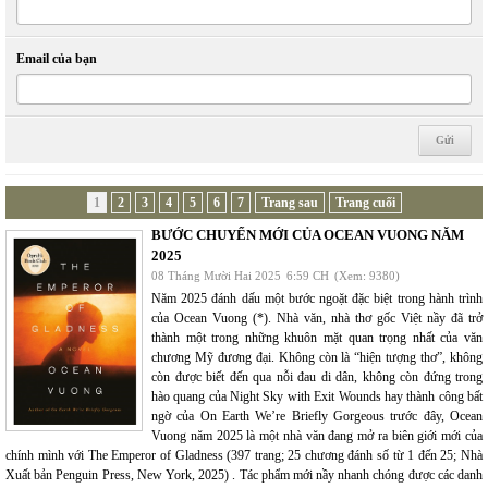
Email của bạn
1
2
3
4
5
6
7
Trang sau
Trang cuối
BƯỚC CHUYỂN MỚI CỦA OCEAN VUONG NĂM
2025
08 Tháng Mười Hai 2025
6:59 CH
(Xem: 9380)
Năm 2025 đánh dấu một bước ngoặt đặc biệt trong hành trình
của Ocean Vuong (*). Nhà văn, nhà thơ gốc Việt nầy đã trở
thành một trong những khuôn mặt quan trọng nhất của văn
chương Mỹ đương đại. Không còn là “hiện tượng thơ”, không
còn được biết đến qua nỗi đau di dân, không còn đứng trong
hào quang của Night Sky with Exit Wounds hay thành công bất
ngờ của On Earth We’re Briefly Gorgeous trước đây, Ocean
Vuong năm 2025 là một nhà văn đang mở ra biên giới mới của
chính mình với The Emperor of Gladness (397 trang; 25 chương đánh số từ 1 đến 25; Nhà
Xuất bản Penguin Press, New York, 2025) . Tác phẩm mới nầy nhanh chóng được các danh