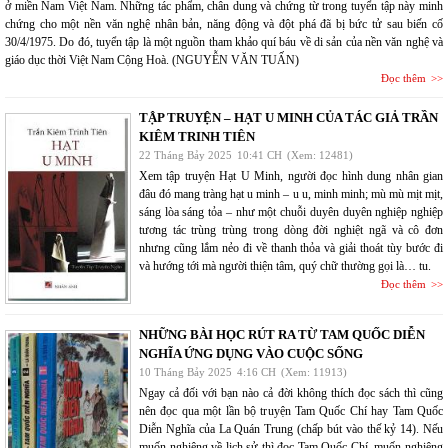
ở miền Nam Việt Nam. Những tác phẩm, chân dung và chứng từ trong tuyển tập này minh
chứng cho một nền văn nghệ nhân bản, năng động và đột phá đã bị bức tử sau biến cố
30/4/1975. Do đó, tuyển tập là một nguồn tham khảo quí báu về di sản của nền văn nghệ và
giáo dục thời Việt Nam Cộng Hoà. (NGUYỄN VĂN TUẤN)
Đọc thêm
TẬP TRUYỆN – HẠT U MINH CỦA TÁC GIẢ TRẦN
KIÊM TRINH TIÊN
22 Tháng Bảy 2025
10:41 CH
(Xem: 12481)
Xem tập truyện Hạt U Minh, người đọc hình dung nhân gian
đâu đó mang tràng hạt u minh – u u, minh minh; mù mù mịt mịt,
sáng lòa sáng tỏa – như một chuỗi duyên duyên nghiệp nghiệp
tương tác trùng trùng trong dòng đời nghiệt ngã và cô đơn
nhưng cũng lắm nẻo đi về thanh thỏa và giải thoát tùy bước đi
và hướng tới mà người thiện tâm, quý chữ thường gọi là… tu.
Đọc thêm
NHỮNG BÀI HỌC RÚT RA TỪ TAM QUỐC DIỄN
NGHĨA ỨNG DỤNG VÀO CUỘC SỐNG
10 Tháng Bảy 2025
4:16 CH
(Xem: 11913)
Ngay cả đối với bạn nào cả đời không thích đọc sách thì cũng
nên đọc qua một lần bộ truyện Tam Quốc Chí hay Tam Quốc
Diễn Nghĩa của La Quán Trung (chấp bút vào thế kỷ 14). Nếu
muốn nghiêng về lịch sử thì đọc Tam Quốc Chí, muốn nghiêng