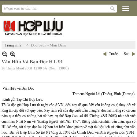
›
Trang nhà
Đọc Sách - Mạn Đàm
Trước
Sau
Văn Hữu Và Bạn Đọc H L 91
26 Tháng Mười 2008
12:00 SA
(Xem: 13085)
Văn Hữu và Bạn Đọc
Thư của Người Lái (Thiêu), Bình (Dương).
Kính gởi
Tạp Chí Hợp Lưu
,
Tôi là độc giả Hợp Lưu từ ngày còn ở VN, đến nay đã qua Mỹ vẫn không có gì thay đổi về
lòng tin cậy đối với quý báo. Nay rảnh rỗi của dịp cuối tuần tháng 9, đọc lại những số cũ của
năm qua thấy có những bài rất hay, cụ thể
Hợp Lưu số 88 (Tháng 4&5 2006)
như bài viết
của Phan Nhật Nam về "
Những Người Viết Nên Thơ"
. Riêng phần cá nhân bản thân, qua số
HL kể trên, tôi được đọc lại kỹ hơn hai biên khảo giá trị về mặt tài liệu lịch sử cũng như văn
học.. Bài về
Hiệp Định Sơ Bộ 6 Tháng 3, 1946
của Chính Đạo, và
Bình Nguyên Lộc (1914-