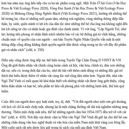
hơn hai năm nay ông liên tiếp cho ra ba tác phẩm song ngữ,
Mặt Trận Ở Sài Gòn
(Văn Học
Press & Việt Ecology Press 2020),
Vòng Đai Xanh
(Văn Học Press & Việt Ecology Press
2020) và
Mekong Dòng Sông Nghẽn Mạch
(Việt Ecology Press 2021), hướng tới những thế
hệ tương lai, chia sẻ những mối quan tâm, những trải nghiệm, cùng những thông điệp dấn
thân, hy sinh, quên mình vì lợi ích của dân tộc như những thế hệ cha ông mà không nghĩ đến
lợi ích riêng tư cho cá nhân hoặc gia đình của chính mình. Vì với ông, “Lớp Người Trẻ, như
lực lượng tiên phong sẽ nhận lãnh trách nhiệm bảo vệ các hệ thống giá trị vĩnh hằng, những
chuẩn mực về quyền của con người – mà bản Tuyên Ngôn Nhân Quyền vẫn mãi là một
thông điệp sống động khẳng định quyền người dân được sống trong tự do với đầy đủ phẩm
giá và nhân cách” (sđd, tr. 350).
Điều này cũng được ông tiếp tục thể hiện trong Tuyển Tập Chân Dung II VHNT & VH.
Ông đã giới thiệu nhân vật chính cùng hoàn cảnh xã hội, văn hóa, chính trị, đan xen những
dật sự, nếu có, trong thời đại của họ, nhờ đó bài viết thêm sinh động và những độc giả trẻ
thích thú hiểu được thêm về nhân vật cùng lúc mở rộng tầm nhìn hơn. Ngoài đời, nhà văn
Ngô Thế Vinh có mối quan hệ khá thân thiết với những nhân vật được ông giới thiệu, cộng
thêm thân nhân và bạn bè, nên phần tư liệu rất phong phú với những hình ảnh, thủ bút quý
hiếm.
Cuộc đời con người theo quy luật sinh, trụ, dị, diệt. “Với đời người như một cơn gió thoảng,
với lịch sử chỉ là một chớp mắt, nhưng lại là một chặng đường rất dài trải nghiệm những tang
thương. Thêm một chớp mắt nữa, thế hệ những người cầm bút 1954-1975 đều trở về với cát
bụi” (sđd, tr. 419). Nơi đây xin được cảm tạ Nhà văn Ngô Thế Vinh đã giữ lại cho thế hệ sau
những chân dung văn học nghệ thuật và văn hóa của miền Nam một thời vàng son lừng lẫy.
Một cuốn sách rất nên được lưu giữ trong tủ sách của mỗi gia đình Việt Nam.