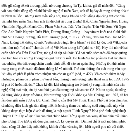
Độc giả cũng sẽ xót thương, phẫn nộ trong chương Tạ Tỵ, khi tác giả đã nhắc đến: “Cùng
với bao nhiêu đồng đội và thế hệ văn nghệ sĩ miền Nam, anh đã bị đày ải trong những nhà tù
từ Nam ra Bắc... nhưng may mắn sống sót, trong khi đó nhiều đồng đội cùng với các nhà
văn nhà báo miền Nam bạn anh thì đã chết rũ trong tù như Hiếu Chân Nguyễn Hoạt, Hoàng
Vĩnh Lộc, Nguyễn Mạnh Côn, Phạm Văn Sơn, Trần Văn Tuyên, Trần Việt Sơn, Vũ Ngọc
Các, Anh Tuấn Nguyễn Tuấn Phát, Dương Hùng Cường… hay vừa ra khỏi nhà tù thì chết
như Vũ Hoàng Chương, Hồ Hữu Tường” (sđd, tr. 117). Bởi vậy, “Nói tới Văn Học Miền
Nam, không thể không có một “cuốn sách trắng / livre blanc” về thời kỳ đó, một Wikipedia
mở, như một “bộ nhớ” cho các thế hệ Việt Nam tương lai” (sđd, tr. 419). Hay khi nói về hai
cuốn sách của Trần Hoài Thư, tác giả đã đặt câu hỏi: “Cả hai cuốn sách trên đã được quảng
cáo trên báo chí nhưng không bao giờ được ra mắt. Đó là những tác phẩm bị thất lạc, thêm
vào những tổn thất trong chiến tranh, vĩnh viễn đi vào sự quên lãng. Những tổn thất nhân
mạng trong chiến tranh đã được thống kê và nói tới. Thế còn những tổn thất trong văn học,
liệu đây có phải là phần trách nhiệm của các sử gia?” (sđd, tr. 422). Và có nên thêm ở đây
những tác phẩm đã bị phần thư tuyệt bản, những tranh tượng nghệ thuật sáng tác trước 1975
bị phá bỏ hoặc mất tích? Chưa kể đến khả năng sáng tạo ở thời kỳ sung mãn nhất của văn
nghệ sĩ bị mai một, tàn lụi sau thời gian dài trong trại cải tạo của CS. Khi ra ngoài, tài năng
đó cũng không được sử dụng. Như trường hợp Điêu khắc gia Mai Chửng, sau 1975, đã hai
lần đoạt giải mẫu
Tượng Đài Chiến Thắng
của Hội Mỹ Thuật Thành Phố Sài Gòn đánh bạt
cả những điêu khắc gia tăm tiếng miền Bắc cùng tham dự, nhưng cuối cùng mẫu này vẫn
không được thực hiện vì anh đã từng là một người “Lính Ngụy”! Nhà phê bình nghệ thuật
Huỳnh Hữu Ủy kể lại: “Tôi còn nhớ chính Mai Chửng quay bàn xoay để tôi nhìn mẫu hình
pho tượng. Pho tượng rất đơn giản mà cực kỳ quyến rũ... Dù mới chỉ là một mô hình phác
thảo, cũng đã cho thấy một không khí rất vĩ đại và tráng lệ... Một người phụ nữ với chiếc