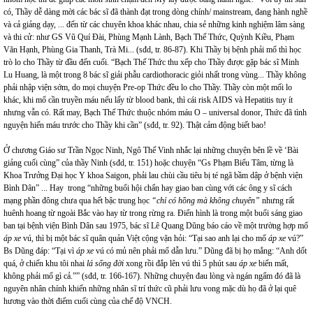
có, Thầy dễ dàng mời các bác sĩ đã thành đạt trong dòng chính/ mainstream, đang hành nghề
và cả giảng dạy, ... đến từ các chuyên khoa khác nhau, chia sẻ những kinh nghiệm lâm sàng
và thi cử: như GS Vũ Quí Đài, Phùng Mạnh Lành, Bạch Thế Thức, Quỳnh Kiều, Phạm
Văn Hạnh, Phùng Gia Thanh, Trà Mi... (sđd, tr. 86-87). Khi Thầy bị bệnh phải mổ thì học
trò lo cho Thầy từ đầu đến cuối. “Bạch Thế Thức thu xếp cho Thầy được gặp bác sĩ Minh
Lu Huang, là một trong 8 bác sĩ giải phẫu cardiothoracic giỏi nhất trong vùng... Thầy không
phải nhập viện sớm, do mọi chuyện Pre-op Thức đều lo cho Thầy. Thầy còn một mối lo
khác, khi mổ cần truyền máu nếu lấy từ blood bank, thì cái risk AIDS và Hepatitis tuy ít
nhưng vẫn có. Rất may, Bạch Thế Thức thuộc nhóm máu O – universal donor, Thức đã tình
nguyện hiến máu trước cho Thầy khi cần” (sđd, tr. 92). Thật cảm động biết bao!
Ở chương Giáo sư Trần Ngọc Ninh, Ngô Thế Vinh nhắc lại những chuyện bên lề về ‘Bài
giảng cuối cùng” của thầy Ninh (sđd, tr. 151) hoặc chuyện “Gs Phạm Biểu Tâm, từng là
Khoa Trưởng Đại học Y khoa Saigon, phải lau chùi cầu tiêu bị té ngã bầm dập ở bệnh viện
Bình Dân” ... Hay trong “những buổi hội chẩn hay giao ban cùng với các ông y sĩ cách
mạng phần đông chưa qua hết bậc trung học
“chỉ có hồng mà không chuyên”
nhưng rất
huênh hoang từ ngoài Bắc vào hay từ trong rừng ra. Điển hình là trong một buổi sáng giao
ban tại bệnh viện Bình Dân sau 1975, bác sĩ Lê Quang Dũng báo cáo về một trường hợp mổ
áp xe
vú, thì bị một bác sĩ quân quản Việt cộng vặn hỏi: “Tại sao anh lại cho mổ
áp xe
vú?”
Bs Dũng đáp: “Tại vì
áp xe
vú có mủ nên phải mổ dẫn lưu.” Dũng đã bị họ mắng: “Anh dốt
quá, ở chiến khu tôi nhai
lá sống đời
xong rồi đắp lên vú thì 5 phút sau
áp xe
biến mất,
không phải mổ gì cả.”” (sđd, tr. 166-167). Những chuyện đau lòng và ngán ngẩm đó đã là
nguyên nhân chính khiến những nhân sĩ trí thức cũ phải lưu vong mặc dù họ đã ở lại quê
hương vào thời điểm cuối cùng của chế độ VNCH.