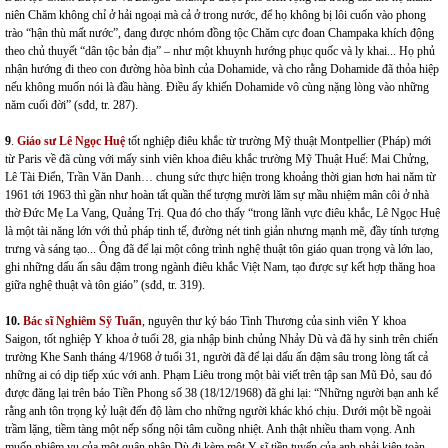
niên Chăm không chỉ ở hải ngoại mà cả ở trong nước, để họ không bị lôi cuốn vào phong
trào “hận thù mất nước”, đang được nhóm đồng tộc Chăm cực đoan Champaka khích động
theo chủ thuyết “dân tộc bản địa” – như một khuynh hướng phục quốc và ly khai... Họ phủ
nhận hướng đi theo con đường hòa bình của Dohamide, và cho rằng Dohamide đã thỏa hiệp
nếu không muốn nói là đầu hàng. Điều ấy khiến Dohamide vô cùng nặng lòng vào những
năm cuối đời” (sđd, tr. 287).
9
.
Giáo sư Lê Ngọc Huệ
tốt nghiệp điêu khắc từ trường Mỹ thuật Montpellier (Pháp) mới
từ Paris về đã cùng với mấy sinh viên khoa điêu khắc trường Mỹ Thuật Huế: Mai Chửng,
Lê Tài Điển, Trần Văn Danh… chung sức thực hiện trong khoảng thời gian hơn hai năm từ
1961 tới 1963 thì gần như hoàn tất quần thể tượng mười lăm sự mầu nhiệm mân côi ở nhà
thờ Đức Mẹ La Vang, Quảng Trị. Qua đó cho thấy “trong lãnh vực điêu khắc, Lê Ngọc Huệ
là một tài năng lớn với thủ pháp tinh tế, đường nét tinh giản nhưng mạnh mẽ, đầy tính tượng
trưng và sáng tạo... Ông đã để lại một công trình nghệ thuật tôn giáo quan trọng và lớn lao,
ghi những dấu ấn sâu đậm trong ngành điêu khắc Việt Nam, tạo được sự kết hợp thăng hoa
giữa nghệ thuật và tôn giáo” (sđd, tr. 319).
10.
Bác sĩ Nghiêm Sỹ Tuấn
, nguyên thư ký báo Tình Thương của sinh viên Y khoa
Saigon, tốt nghiệp Y khoa ở tuổi 28, gia nhập binh chủng Nhảy Dù và đã hy sinh trên chiến
trường Khe Sanh tháng 4/1968 ở tuổi 31, người đã để lại dấu ấn đậm sâu trong lòng tất cả
những ai có dịp tiếp xúc với anh. Phạm Liêu trong một bài viết trên tập san Mũ Đỏ, sau đó
được đăng lại trên báo Tiền Phong số 38 (18/12/1968) đã ghi lại: “Những người bạn anh kể
rằng anh tôn trọng kỷ luật đến độ làm cho những người khác khó chịu. Dưới một bề ngoài
trầm lặng, tiềm tàng một nếp sống nội tâm cuồng nhiệt. Anh thật nhiều tham vọng. Anh
muốn nhiệm vụ của một quân nhân Dù đi kèm một Y sĩ tiền tuyến của anh phải kiện toàn.