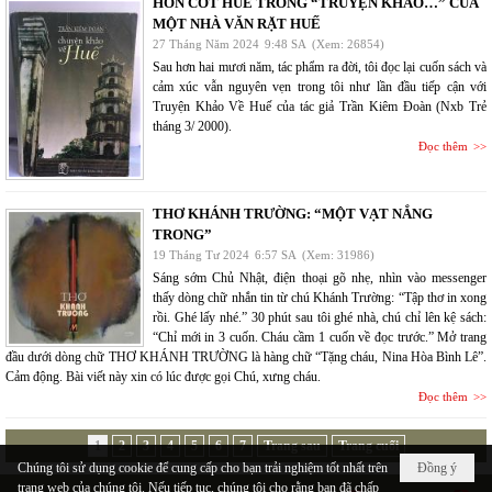
HỒN CỐT HUẾ TRONG “TRUYỆN KHẢO…” CỦA
MỘT NHÀ VĂN RẶT HUẾ
27 Tháng Năm 2024
9:48 SA
(Xem: 26854)
Sau hơn hai mươi năm, tác phẩm ra đời, tôi đọc lại cuốn sách và
cảm xúc vẫn nguyên vẹn trong tôi như lần đầu tiếp cận với
Truyện Khảo Về Huế của tác giả Trần Kiêm Đoàn (Nxb Trẻ
tháng 3/ 2000).
Đọc thêm
THƠ KHÁNH TRƯỜNG: “MỘT VẠT NẮNG
TRONG”
19 Tháng Tư 2024
6:57 SA
(Xem: 31986)
Sáng sớm Chủ Nhật, điện thoại gõ nhẹ, nhìn vào messenger
thấy dòng chữ nhắn tin từ chú Khánh Trường: “Tập thơ in xong
rồi. Ghé lấy nhé.” 30 phút sau tôi ghé nhà, chú chỉ lên kệ sách:
“Chỉ mới in 3 cuốn. Cháu cầm 1 cuốn về đọc trước.” Mở trang
đầu dưới dòng chữ THƠ KHÁNH TRƯỜNG là hàng chữ “Tặng cháu, Nina Hòa Bình Lê”.
Cảm động. Bài viết này xin có lúc được gọi Chú, xưng cháu.
Đọc thêm
1
2
3
4
5
6
7
Trang sau
Trang cuối
Chúng tôi sử dụng cookie để cung cấp cho bạn trải nghiệm tốt nhất trên
Đồng ý
trang web của chúng tôi. Nếu tiếp tục, chúng tôi cho rằng bạn đã chấp