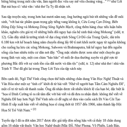
[1]
bừng bừng trong mỗi câu văn, làm người đọc vừa say mê vừa choáng váng...”
như Lời
Bạt mà họa sĩ / nhà văn / nhà thơ Tạ Tỵ đã nhận xét.
Sau tập truyện này, trong hơn hai mươi năm nay, ông hướng ngòi bút tới những vấn đề môi
sinh, “với hai tác phẩm quan trọng gây tiếng vang không ít,
Cửu Long Cạn Dòng, Biển
Đông Dậy Sóng
và
Mekong Dòng Sông Nghẽn Mạch
, cộng thêm hàng chục tiểu luận biên
khảo, nghiên cứu giá trị về những biến đổi nguy hại của hệ sinh thái sông Mekong” (sđd, tr.
12). Gần đây nhất là tường trình về đại công trình Sông Cờ Đỏ của Trung Quốc, dài trên
6.180 km với kế hoạch hàng năm chuyển dòng lấy 60 tỉ mét khối nước ngay từ nguồn không
cho xuống hạ lưu các sông Mekong, Salween và Brahmaputra, bất kể nguy hại đến nguồn
sống của bao nhiêu triệu cư dân nơi đây. “Ông mặc nhiên được xem như một chuyên gia
trong lĩnh vực này, một con chim “báo bão” về mối đe dọa thường xuyên và ghê rợn từ
phương Bắc đối với sự sinh tồn của đất nước và dân tộc” (sđd, tr. 12)
như nhà thơ / nhà văn
Trịnh Y Thư đã ghi lại trong Thay Lời Tựa của tập sách này.
Bên cạnh đó, Ngô Thế Vinh cũng chọn thể hiện những chân dung Văn Học Nghệ Thuật và
Văn Hóa như một sự “tình cờ” khởi đi từ bài viết ‘Nhớ về người bạn Tấm Cám Nghiêu Đề’,
một cố tri từ tuổi rất thanh xuân. Ông đã nhận được rất nhiều khích lệ của bạn bè, đặc biệt là
“họa sĩ Đinh Cường tỏ ra rất tâm đắc với bài viết và đã đưa ra nhận định: không thể viết về
Nghiêu Đề hay hơn Ngô Thế Vinh nên có đề nghị sẽ đưa vào cuốn sách Đi Vào Cõi Tạo
Hình II sắp xuất bản viết về những họa sĩ cùng thời từ 1957 đến 1966, năm thành lập Hội
[2]
Họa Sĩ Trẻ Việt Nam.”
Tuyển tập I đã ra đời năm 2017 được độc giả tiếp đón nồng hậu với cả thảy 18 chân dung
gồm 16 nhân vật thuộc Văn học Nghệ thuật (Mặc Đỗ, Như Phong, Võ Phiến, Linh Bảo,