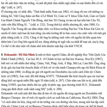
lúc đó anh thực tâm tin tưởng, và anh đã phải chịu nhiều ngộ nhận và oan khiên đến cả vùi
dập” (sđd, tr. 247).
Ở chương này có nhắc đến, “Tình hình miền Nam sau 1963, vô cùng rối ren với những vụ
khủng bố, Việt Cộng thảm sát Bác sĩ Lê Minh Trí, Giáo sư Y khoa Trần Anh, Giáo sư Quốc
Gia Hành Chánh Nguyễn Văn Bông, nhà báo Từ Chung và ám sát hụt nhà báo Chu Tử,
sinh viên Bùi Hồng Sĩ...” (sđd, tr. 232). Trong thời kỳ nhiễu nhương đó, năm 1969, Gs
Nguyễn Văn Trung đã can đảm nhận chức vụ Khoa trưởng Đại học Văn Khoa Sài Gòn và
muốn tổ chức một ban ấn loát riêng của nhà trường để in bán cours cho sinh viên với một giá
phải chăng (sđd, tr. 233). Cũng vì đó ông bị những sinh viên với nguồn lợi liên quan kéo
thêm báo
Con Ong
bên ngoài hỗ trợ, dùng những từ ngữ xấu xa nhất để mạt sát, mạ lỵ ông.
Có thể ví đó như một vết chàm nhỏ trên khuôn mặt đẹp của thời VNCH.
8
.
Dohamide / Đỗ Hải Minh
là một trí thức người Chăm, đã tốt nghiệp Học Viện Quốc Gia
Hành Chánh (1962), Cao học M.A. về Chánh trị học tại Đại học Kansas, Hoa Kỳ (1967),
biết nói và viết nhiều thứ tiếng: Chàm, Việt, Pháp, Anh, Á Rập, Mã Lai, Cam Bốt. Ông cũng
là tác giả của loạt bài chuyên khảo về lịch sử và văn minh Champa trên tạp chí Bách Khoa từ
những năm 1960, và đồng tác giả với người em Dorohiêm của cuốn sách
Dân tộc Chàm
lược sử
(1965). Sau cuộc đổi đời tháng 4/1975, “Dohamide lần lượt chuyển qua các trại lao
động khổ sai ngoài miền Bắc ngót 10 năm (sđd, tr. 267). Chín năm sau khi ra tù, phải đến
tháng 3/1993, qua bao nhiêu thủ tục giấy tờ phức tạp, qua chương trình H.O., Dohamide
cùng gia đình được xuất cảnh sang Mỹ” (sđd, tr. 269).
Dohamide với suốt một đời đau đáu đi tìm về cội nguồn đã cùng người em Dorohiêm viết
Bangsa Champa: tìm về một cội nguồn cách xa
xuất bản tại California, Hoa Kỳ 2004. Ông
“có cách nhìn ôn hòa, rộng mở và tin tưởng vào con đường văn hóa, mong mỏi hai tập sách
Dân tộc Chàm Lược sử
và
Bangsa Champa
được phổ biến rộng rãi trong các thế hệ thanh