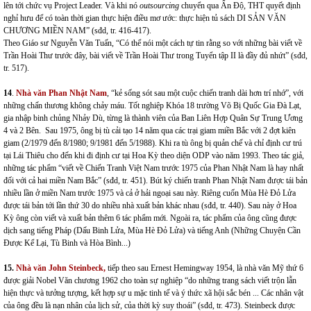
lên tới chức vụ Project Leader. Và khi nó
outsourcing
chuyển qua Ấn Độ, THT quyết định
nghỉ hưu để có toàn thời gian thực hiện điều mơ ước: thực hiện tủ sách DI SẢN VĂN
CHƯƠNG MIỀN NAM” (sđd, tr. 416-417).
Theo Giáo sư Nguyễn Văn Tuấn, “Có thể nói một cách tự tin rằng so với những bài viết về
Trần Hoài Thư trước đây, bài viết về Trần Hoài Thư trong Tuyển tập II là đầy đủ nhứt” (sđd,
tr. 517).
14
.
Nhà văn Phan Nhật Nam
, “kẻ sống sót sau một cuộc chiến tranh dài hơn trí nhớ”, với
những chấn thương không chảy máu. Tốt nghiệp Khóa 18 trường Võ Bị Quốc Gia Đà Lạt,
gia nhập binh chủng Nhảy Dù, từng là thành viên của Ban Liên Hợp Quân Sự Trung Ương
4 và 2 Bên. Sau 1975, ông bị tù cải tạo 14 năm qua các trại giam miền Bắc với 2 đợt kiên
giam (2/1979 đến 8/1980; 9/1981 đến 5/1988). Khi ra tù ông bị quản chế và chỉ định cư trú
tại Lái Thiêu cho đến khi đi định cư tại Hoa Kỳ theo diện ODP vào năm 1993. Theo tác giả,
những tác phẩm “viết về Chiến Tranh Việt Nam trước 1975 của Phan Nhật Nam là hay nhất
đối với cả hai miền Nam Bắc” (sđd, tr. 451). Bút ký chiến tranh Phan Nhật Nam được tái bản
nhiều lần ở miền Nam trước 1975 và cả ở hải ngoại sau này. Riêng cuốn Mùa Hè Đỏ Lửa
được tái bản tới lần thứ 30 do nhiều nhà xuất bản khác nhau (sđd, tr. 440). Sau này ở Hoa
Kỳ ông còn viết và xuất bản thêm 6 tác phẩm mới. Ngoài ra, tác phẩm của ông cũng được
dịch sang tiếng Pháp (Dấu Binh Lửa, Mùa Hè Đỏ Lửa) và tiếng Anh (Những Chuyện Cần
Được Kể Lại, Tù Binh và Hòa Bình...)
15.
Nhà văn John Steinbeck,
tiếp theo sau Ernest Hemingway 1954
, là nhà văn Mỹ thứ 6
được giải Nobel Văn chương 1962 cho toàn sự nghiệp “do những trang sách viết trộn lẫn
hiện thực và tưởng tượng, kết hợp sự u mặc tinh tế và ý thức xã hội sắc bén ... Các nhân vật
của ông đều là nạn nhân của lịch sử, của thời kỳ suy thoái” (sđd, tr. 473). Steinbeck được