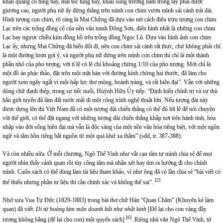
khăn quàng cổ tung bay, mái tóc tung bay, khẩu súng trường nắm trong tay phải được
giương cao, người phụ nữ ấy đứng thẳng trên mình con chim vươn mình sải cánh trải dài.
Hình tượng con chim, rõ ràng là Mai Chửng đã dựa vào nét cách điệu trừu tượng con chim
Lạc trên các trống đồng cổ của nền văn minh Đông Sơn, điển hình nhất là những con chim
Lạc bay ngược chiều kim đồng hồ trên trống đồng Ngọc Lũ. Dựa vào hình ảnh con chim
Lạc ấy, nhưng Mai Chửng đã biến đổi đi, nên con chim sải cánh rất thực, chứ không phải chỉ
là một đường lượn gợi ý, và người phụ nữ đứng trên mình con chim thì chỉ là một thành
phần nhỏ của pho tượng, với tỉ lệ có lẽ chỉ khoảng chừng 1/10 của pho tượng. Mới chỉ là
một đồ án phác thảo, đặt trên một mặt bàn với đường kính chừng hai thước, đã làm cho
người xem ngây ngất vì một hấp lực thơ mộng, hoành tráng, và rất hiện đại”. Vẫn với những
dòng chữ đanh thép, trong sự tiếc nuối, Huỳnh Hữu Ủy tiếp: “Định kiến chính trị và sự thù
hằn giới tuyến đã làm đất nước mất đi một công trình nghệ thuật lớn. Nếu tượng đài này
được dựng lên thì Việt Nam đã có một tượng đài chiến thắng có thể đủ lời lẽ để nói chuyện
với thế giới, có thể đặt ngang với những tượng đài chiến thắng khắp nơi trên hành tinh, hòa
nhập vào đời sống hiện đại mà vẫn là độc sáng của một nền văn hóa riêng biệt, với một ngôn
ngữ và tâm hồn riêng bắt nguồn từ một quá khứ xa thẳm” (sđd, tr. 387-388).
Và còn nhiều nữa. Ở mỗi chương, Ngô Thế Vinh như vắt cạn tâm tư mình chia sẻ để mọi
người nhìn thấy cảnh quan rồi tùy công tâm mà nhận xét hay tìm ra hướng đi cho chính
mình. Cuốn sách có thể dùng làm tài liệu tham khảo, vì như ông đã có lần chia sẻ “bài viết có
[2]
thể thiếu nhưng phần tư liệu thì cần chính xác và không thể sai”.
Nhớ xưa Vua Tự Đức (1829-1883) trong bài thơ chữ Hán “Quan Châm” (Khuyên kẻ làm
quan) đã viết:
Di tử hoàng kim mãn doanh bất như nhất kinh
[Để lại cho con vàng đầy
[6]
rương không bằng (để lại cho con) một quyển sách]
. Riêng nhà văn Ngô Thế Vinh, từ