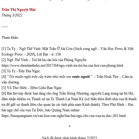
Trần Thị Nguyệt Mai
Tháng 3/2022
-----
Tham khảo:
[1] Tạ Tỵ – Ngô Thế Vinh: Mặt Trận Ở Sài Gòn (Sách song ngữ – Văn Học Press & Việt
Ecology Press – 2020), Lời Bạt – tr. 156
[2] Ngô Thế Vinh – Trả lời ba câu hỏi của Phùng Nguyễn:
https://www.diendantheky.net/2017/04/ngo-vinh-tra-loi-ba-cau-hoi-cua-phung.html
[3] Tạ Tỵ - Đáy Địa Ngục.
[4]
“Tôi muốn ngồi trên cây tràm như một con
vượn người
.”
– Trần Hoài Thư – Cảm tạ
văn chương.
[5] Vũ Thư Hiên – Đêm Giữa Ban Ngày
[6] Bài thơ này được ban tặng cho ông Trần Hưng Nhượng, nguyên Lang trung tại bộ Hộ,
đảm nhận nhiệm vụ Thanh sứ tại Ty Thanh Lại Nam Kỳ (sứ thần thừa lệnh nhà vua đi thanh
tra để giữ sự thanh liêm cho quan lại các tỉnh phía nam Kinh thành). Theo Phú Bình – Hai
bài ngự chế của vua Tự Đức, báo Quảng Nam online:
https://baoquangnam.vn/van-hoa-van-nghe/hai-bai-ngu-che-cua-vua-tu-duc-261.html
*
Sách đã được phát hành tháng 2/2022