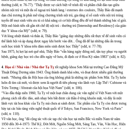
thường (sđd, tr. 76-77). “Thấy được sự cách biệt về trình độ và phẩm chất đào tạo giữa
nhóm nội trú và một đa số ngoại trú hành lang / externes des couloirs, Thầy Bảo đã mạnh
dạn chủ trương là phải mở rộng chương trình nội trú, gia tăng sĩ số sinh viên nội trú trúng
tuyển để mọi sinh viên ưu tú có khả năng có cơ hội đồng đều để trở thành những bác sĩ giỏi.
Một mô hình tiến rất gần tới chế độ nội trú - thường trú [Internship and Residency] của giáo
dục Y khoa của Mỹ” (sđd, tr. 79).
Với lòng nhiệt thành và thân ái, Thầy Bảo “giảng dạy những điều rất thực tế để sinh viên có
thể lãnh hội và áp dụng được ngay khi bước vào đời... Ông đã để lại những dấu ấn trong
suốt học trình Y khoa trên đám môn sinh được học Thầy” (sđd, tr. 77-78).
Sau 1975, bị kẹt lại nơi quê nhà, Thầy Bảo “vẫn hàng ngày đứng mổ, tận tụy phục vụ người
bệnh, giảng dạy học trò cho đến ngày về hưu, đi định cư ở Hoa Kỳ năm 1983” (sđd, tr. 82).
4
.
Họa sĩ / Nhà văn / Nhà thơ Tạ Tỵ
tốt nghiệp khoa Sơn Mài tại trường Cao Đẳng Mỹ
Thuật Đông Dương năm 1943. Ông thành danh khá sớm, và đoạt được nhiều giải thưởng
tranh. “Nhưng dấu ấn Hội họa của ông không phải là những tác phẩm Sơn Mài. Tạ Tỵ luôn
luôn đi tìm cái mới, và được xem là người đi tiên phong vào lãnh vực Lập Thể / Cubisme và
Trừu Tượng / Abstrait của hội họa Việt Nam” (sđd, tr. 106).
“Vào đầu thập niên 1960, Tạ Tỵ vẽ một loạt chân dung các văn nghệ sĩ Việt Nam với một
phong cách rất độc đáo, anh nhạy bén bắt được cái thần ở từng khuôn mặt, và đây là một
lãnh vực tài hoa khác của Tạ Tỵ mà chưa ai sánh được. Tác phẩm của Tạ Tỵ còn được trưng
bày tại các bảo tàng viện nghệ thuật quốc tế ở Tokyo, San Francisco, New York và Paris”
(sđd, tr. 110).
Về văn học, ông “đã cộng tác với các tạp chí văn học tại miền Bắc và miền Nam từ năm
1950 đến 30-4-1975: Thế Kỷ, Đời Mới, Nguồn Sống Mới, Sáng Tạo, Văn, Văn Học, Hiện