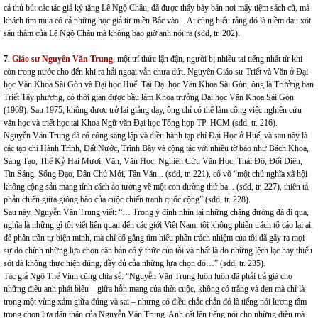
cả thủ bút các tác giả ký tặng Lê Ngộ Châu, đã được thấy bày bán nơi mấy tiệm sách cũ, mà
khách tìm mua có cả những học giả từ miền Bắc vào... Ai cũng hiểu rằng đó là niềm đau xót
sâu thẳm của Lê Ngộ Châu mà không bao giờ anh nói ra (sđd, tr. 202).
7
.
Giáo sư Nguyễn Văn Trung
, một trí thức lận đận, người bị nhiều tai tiếng nhất từ khi
còn trong nước cho đến khi ra hải ngoại vẫn chưa dứt. Nguyên Giáo sư Triết và Văn ở Đại
học Văn Khoa Sài Gòn và Đại học Huế. Tại Đại học Văn Khoa Sài Gòn, ông là Trưởng ban
Triết Tây phương, có thời gian được bầu làm Khoa trưởng Đại học Văn Khoa Sài Gòn
(1969). Sau 1975, không được trở lại giảng dạy, ông chỉ có thể làm công việc nghiên cứu
văn học và triết học tại Khoa Ngữ văn Đại học Tổng hợp TP. HCM (sđd, tr. 216).
Nguyễn Văn Trung đã có công sáng lập và điều hành tạp chí Đại Học ở Huế, và sau này là
các tạp chí Hành Trình, Đất Nước, Trình Bầy và cộng tác với nhiều tờ báo như Bách Khoa,
Sáng Tạo, Thế Kỷ Hai Mươi, Văn, Văn Học, Nghiên Cứu Văn Học, Thái Độ, Đối Diện,
Tin Sáng, Sống Đạo, Dân Chủ Mới, Tân Văn... (sđd, tr. 221), cổ võ “một chủ nghĩa xã hội
không cộng sản mang tính cách ảo tưởng về một con đường thứ ba... (sđd, tr. 227), thiên tả,
phản chiến giữa giông bão của cuộc chiến tranh quốc cộng” (sđd, tr. 228).
Sau này, Nguyễn Văn Trung viết: “… Trong ý định nhìn lại những chặng đường đã đi qua,
nghĩa là những gì tôi viết liên quan đến các giới Việt Nam, tôi không phiền trách tố cáo lại ai,
để phân trần tự biện minh, mà chỉ cố gắng tìm hiểu phần trách nhiệm của tôi đã gây ra mọi
sự do chính những lựa chọn căn bản có ý thức của tôi và nhất là do những lệch lạc hay thiếu
sót đã không thực hiện đúng, đầy đủ của những lựa chọn đó…” (sđd, tr. 235).
Tác giả Ngô Thế Vinh cũng chia sẻ: “Nguyễn Văn Trung luôn luôn đã phải trả giá cho
những điều anh phát biểu – giữa hỗn mang của thời cuộc, không có trắng và đen mà chỉ là
trong một vùng xám giữa đúng và sai – nhưng có điều chắc chắn đó là tiếng nói lương tâm
trong chọn lựa dấn thân của Nguyễn Văn Trung. Anh cất lên tiếng nói cho những điều mà