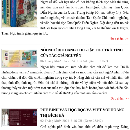
Ngay cả đối với bạn nào cả đời không thích đọc sách thì cũng
nên đọc qua một lần bộ truyện Tam Quốc Chí hay Tam Quốc
Diễn Nghĩa của La Quán Trung (chấp bút vào thế kỷ 14). Nếu
muốn nghiêng về lịch sử thì đọc Tam Quốc Chí, muốn nghiêng
về văn học thì đọc Tam Quốc Diễn Nghĩa. Nội dung đều nói về
thời kỳ loạn lạc cuối nhà Đông Hán, khi ba thế lực lớn là Ngụy,
Thục, Ngô tranh giành quyền lực.
Đọc thêm
NỖI NHỚ DỊU DÀNG THU -TẬP THƠ TRỮ TÌNH
CỦA TÁC GIẢ NGUYỄN
06 Tháng Mười Hai 2024
1:37 SA
(Xem: 18757)
Ngoài bảy mươi chị mới bắt đầu cầm bút để làm thơ. Đó là
những dòng tâm sự mang sắc điệu trữ tình chân chất và mộc mạc của một người phụ nữ đã
chín chắn, trải đời, đầy chiêm nghiệm trong suy tư. Những chia sẽ của chị về nhân tình thế
thái, tình đời, tình người. Đôi khi chỉ là những hồi ức về kỷ niệm về một thời đã xa hay
thoáng thấy vẻ đẹp một sớm mai của mùa thu dịu nhẹ, hay buổi hoàng hôn với ánh chiều dần
buông cũng tạo cho chị nhiều cảm xúc rất dễ thương của một tâm hồn đa cảm.
Đọc thêm
PHÊ BÌNH VĂN HỌC ĐỌC VÀ VIẾT VỚI HOÀNG
THỊ BÍCH HÀ
02 Tháng Mười 2024
6:16 CH
(Xem: 23847)
Chủ nghĩa phê bình văn học thời cổ điển ở phương Đông