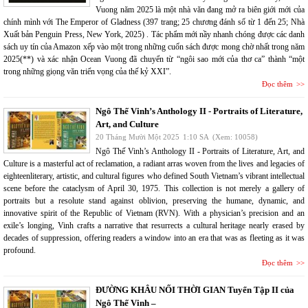
Vuong năm 2025 là một nhà văn đang mở ra biên giới mới của
chính mình với The Emperor of Gladness (397 trang; 25 chương đánh số từ 1 đến 25; Nhà
Xuất bản Penguin Press, New York, 2025) . Tác phẩm mới nầy nhanh chóng được các danh
sách uy tín của Amazon xếp vào một trong những cuốn sách được mong chờ nhất trong năm
2025(**) và xác nhận Ocean Vuong đã chuyển từ “ngôi sao mới của thơ ca” thành “một
trong những giọng văn triển vọng của thế kỷ XXI”.
Đọc thêm
Ngô Thế Vinh’s Anthology II - Portraits of Literature,
Art, and Culture
20 Tháng Mười Một 2025
1:10 SA
(Xem: 10058)
Ngô Thế Vinh’s Anthology II - Portraits of Literature, Art, and
Culture is a masterful act of reclamation, a radiant arras woven from the lives and legacies of
eighteenliterary, artistic, and cultural figures who defined South Vietnam’s vibrant intellectual
scene before the cataclysm of April 30, 1975. This collection is not merely a gallery of
portraits but a resolute stand against oblivion, preserving the humane, dynamic, and
innovative spirit of the Republic of Vietnam (RVN). With a physician’s precision and an
exile’s longing, Vinh crafts a narrative that resurrects a cultural heritage nearly erased by
decades of suppression, offering readers a window into an era that was as fleeting as it was
profound.
Đọc thêm
ĐƯỜNG KHÂU NỐI THỜI GIAN Tuyển Tập II của
Ngô Thế Vinh –