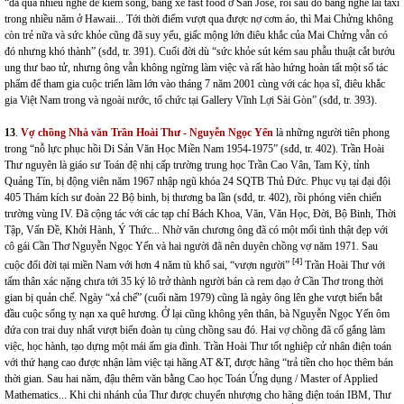
“đã qua nhiều nghề để kiếm sống, bằng xe fast food ở San Jose, rồi sau đó bằng nghề lái taxi
trong nhiều năm ở Hawaii... Tới thời điểm vượt qua được nợ cơm áo, thì Mai Chửng không
còn trẻ nữa và sức khỏe cũng đã suy yếu, giấc mộng lớn điêu khắc của Mai Chửng vẫn có
đó nhưng khó thành” (sđd, tr. 391). Cuối đời dù “sức khỏe sút kém sau phẫu thuật cắt bướu
ung thư bao tử, nhưng ông vẫn không ngừng làm việc và rất hào hứng hoàn tất một số tác
phẩm để tham gia cuộc triển lãm lớn vào tháng 7 năm 2001 cùng với các họa sĩ, điêu khắc
gia Việt Nam trong và ngoài nước, tổ chức tại Gallery Vĩnh Lợi Sài Gòn” (sđd, tr. 393).
13
.
Vợ chồng Nhà văn Trần Hoài Thư - Nguyễn Ngọc Yến
là những người tiên phong
trong “nỗ lực phục hồi Di Sản Văn Học Miền Nam 1954-1975” (sđd, tr. 402). Trần Hoài
Thư nguyên là giáo sư Toán đệ nhị cấp trường trung học Trần Cao Vân, Tam Kỳ, tỉnh
Quảng Tín, bị động viên năm 1967 nhập ngũ khóa 24 SQTB Thủ Đức. Phục vụ tại đại đội
405 Thám kích sư đoàn 22 Bộ binh, bị thương ba lần (sđd, tr. 402), rồi phóng viên chiến
trường vùng IV. Đã cộng tác với các tạp chí Bách Khoa, Văn, Văn Học, Đời, Bộ Binh, Thời
Tập, Vấn Đề, Khởi Hành, Ý Thức... Nhờ văn chương ông đã có một mối tình thật đẹp với
cô gái Cần Thơ Nguyễn Ngọc Yến và hai người đã nên duyên chồng vợ năm 1971. Sau
[4]
cuộc đổi đời tại miền Nam với hơn 4 năm tù khổ sai, “vượn người”
Trần Hoài Thư với
tấm thân xác nặng chưa tới 35 ký lô trở thành người bán cà rem dạo ở Cần Thơ trong thời
gian bị quản chế. Ngày “xả chế” (cuối năm 1979) cũng là ngày ông lên ghe vượt biển bắt
đầu cuộc sống tỵ nạn xa quê hương. Ở lại cũng không yên thân, bà Nguyễn Ngọc Yến ôm
đứa con trai duy nhất vượt biển đoàn tụ cùng chồng sau đó. Hai vợ chồng đã cố gắng làm
việc, học hành, tạo dựng một mái ấm gia đình. Trần Hoài Thư tốt nghiệp cử nhân điện toán
với thứ hạng cao được nhận làm việc tại hãng AT &T, được hãng “trả tiền cho học thêm bán
thời gian. Sau hai năm, đậu thêm văn bằng Cao học Toán Ứng dụng / Master of Applied
Mathematics... Khi chi nhánh của Thư được chuyển nhượng cho hãng điện toán IBM, Thư