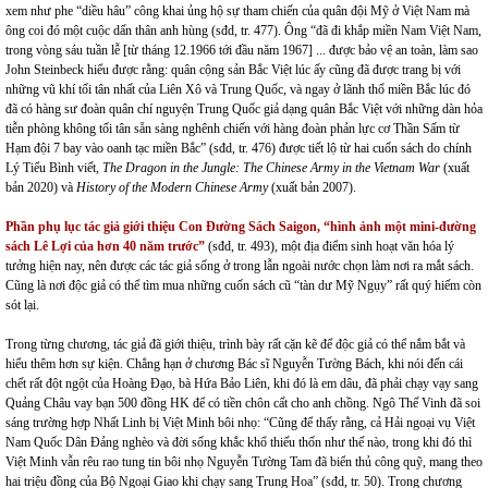
xem như phe “diều hâu” công khai ủng hộ sự tham chiến của quân đội Mỹ ở Việt Nam mà
ông coi đó một cuộc dấn thân anh hùng (sđd, tr. 477). Ông “đã đi khắp miền Nam Việt Nam,
trong vòng sáu tuần lễ [từ tháng 12.1966 tới đầu năm 1967] ... được bảo vệ an toàn, làm sao
John Steinbeck hiểu được rằng: quân cộng sản Bắc Việt lúc ấy cũng đã được trang bị với
những vũ khí tối tân nhất của Liên Xô và Trung Quốc, và ngay ở lãnh thổ miền Bắc lúc đó
đã có hàng sư đoàn quân chí nguyện Trung Quốc giả dạng quân Bắc Việt với những dàn hỏa
tiễn phòng không tối tân sẵn sàng nghênh chiến với hàng đoàn phản lực cơ Thần Sấm từ
Hạm đội 7 bay vào oanh tạc miền Bắc” (sđd, tr. 476) được tiết lộ từ hai cuốn sách do chính
Lý Tiểu Bình viết,
The Dragon in the Jungle: The Chinese Army in the Vietnam War
(xuất
bản 2020) và
History of the Modern Chinese Army
(xuất bản 2007).
Phần phụ lục tác giả giới thiệu Con Đường Sách Saigon, “hình ảnh một mini-đường
sách Lê Lợi của hơn 40 năm trước”
(sđd, tr. 493), một địa điểm sinh hoạt văn hóa lý
tưởng hiện nay, nên được các tác giả sống ở trong lẫn ngoài nước chọn làm nơi ra mắt sách.
Cũng là nơi độc giả có thể tìm mua những cuốn sách cũ “tàn dư Mỹ Ngụy” rất quý hiếm còn
sót lại.
Trong từng chương, tác giả đã giới thiệu, trình bày rất cặn kẽ để độc giả có thể nắm bắt và
hiểu thêm hơn sự kiện. Chẳng hạn ở chương Bác sĩ Nguyễn Tường Bách, khi nói đến cái
chết rất đột ngột của Hoàng Đạo, bà Hứa Bảo Liên, khi đó là em dâu, đã phải chạy vạy sang
Quảng Châu vay bạn 500 đồng HK để có tiền chôn cất cho anh chồng. Ngô Thế Vinh đã soi
sáng trường hợp Nhất Linh bị Việt Minh bôi nhọ: “Cũng để thấy rằng, cả Hải ngoại vụ Việt
Nam Quốc Dân Đảng nghèo và đời sống khắc khổ thiếu thốn như thế nào, trong khi đó thì
Việt Minh vẫn rêu rao tung tin bôi nhọ Nguyễn Tường Tam đã biển thủ công quỹ, mang theo
hai triệu đồng của Bộ Ngoại Giao khi chạy sang Trung Hoa” (sđd, tr. 50). Trong chương