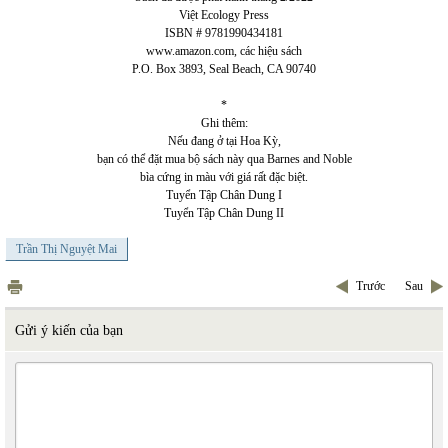
Việt Ecology Press
ISBN # 9781990434181
www.amazon.com
, các hiệu sách
P.O. Box 3893, Seal Beach, CA 90740
*
Ghi thêm:
Nếu đang ở tại Hoa Kỳ,
bạn có thể đặt mua bộ sách này qua Barnes and Noble
bìa cứng in màu với giá rất đặc biệt.
Tuyển Tập Chân Dung I
Tuyển Tập Chân Dung II
Trần Thị Nguyệt Mai
Trước
Sau
Gửi ý kiến của bạn