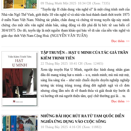
09 Tháng Mười Một 2025
10:34 CH
(Xem: 7335)
"Tuyển tập II chân dung văn nghệ sĩ" là một công trình mới của
Nhà văn Ngô Thế Vinh, giới thiệu 18 văn nghệ sĩ và nhà văn hoá thành danh thời trước 1975
ở miền Nam Việt Nam. Những tác phẩm, chân dung và chứng từ trong tuyển tập này minh
chứng cho một nền văn nghệ nhân bản, năng động và đột phá đã bị bức tử sau biến cố
30/4/1975. Do đó, tuyển tập là một nguồn tham khảo quí báu về di sản của nền văn nghệ và
giáo dục thời Việt Nam Cộng Hoà. (NGUYỄN VĂN TUẤN)
Đọc thêm
TẬP TRUYỆN – HẠT U MINH CỦA TÁC GIẢ TRẦN
KIÊM TRINH TIÊN
22 Tháng Bảy 2025
10:41 CH
(Xem: 12465)
Xem tập truyện Hạt U Minh, người đọc hình dung nhân gian
đâu đó mang tràng hạt u minh – u u, minh minh; mù mù mịt mịt,
sáng lòa sáng tỏa – như một chuỗi duyên duyên nghiệp nghiệp
tương tác trùng trùng trong dòng đời nghiệt ngã và cô đơn
nhưng cũng lắm nẻo đi về thanh thỏa và giải thoát tùy bước đi
và hướng tới mà người thiện tâm, quý chữ thường gọi là… tu.
Đọc thêm
NHỮNG BÀI HỌC RÚT RA TỪ TAM QUỐC DIỄN
NGHĨA ỨNG DỤNG VÀO CUỘC SỐNG
10 Tháng Bảy 2025
4:16 CH
(Xem: 11882)