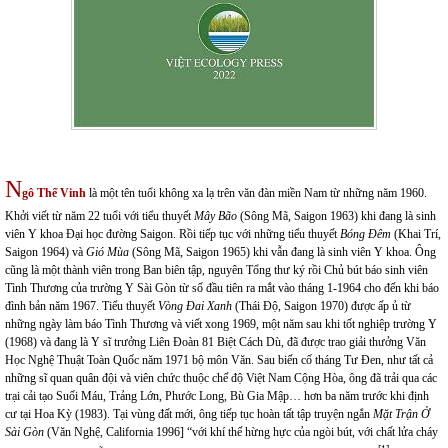
N
gô Thế Vinh
là một tên tuổi không xa lạ trên văn đàn miền Nam từ những năm 1960.
Khởi viết từ năm 22 tuổi với tiểu thuyết
Mây Bão
(Sông Mã, Saigon 1963) khi đang là sinh
viên Y khoa Đại học đường Saigon. Rồi tiếp tục với những tiểu thuyết
Bóng Đêm
(Khai Trí,
Saigon 1964) và
Gió Mùa
(Sông Mã, Saigon 1965) khi vẫn đang là sinh viên Y khoa. Ông
cũng là một thành viên trong Ban biên tập, nguyên Tổng thư ký rồi Chủ bút báo sinh viên
Tình Thương của trường Y Sài Gòn từ số đầu tiên ra mắt vào tháng 1-1964 cho đến khi báo
đình bản năm 1967. Tiểu thuyết
Vòng Đai Xanh
(Thái Độ, Saigon 1970) được ấp ủ từ
những ngày làm báo Tình Thương và viết xong 1969, một năm sau khi tốt nghiệp trường Y
(1968) và đang là Y sĩ trưởng Liên Đoàn 81 Biệt Cách Dù, đã được trao giải thưởng Văn
Học Nghệ Thuật Toàn Quốc năm 1971 bộ môn Văn. Sau biến cố tháng Tư Đen, như tất cả
những sĩ quan quân đội và viên chức thuộc chế độ Việt Nam Cộng Hòa, ông đã trải qua các
trại cải tạo Suối Máu, Trảng Lớn, Phước Long, Bù Gia Mập… hơn ba năm trước khi định
cư tại Hoa Kỳ (1983). Tại vùng đất mới, ông tiếp tục hoàn tất tập truyện ngắn
Mặt Trận Ở
Sài Gòn
(Văn Nghệ, California 1996] “với khí thế hừng hực của ngòi bút, với chất lửa cháy