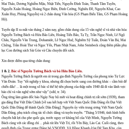
Mai Thảo, Dương Nghiễm Mậu, Nhật Tiến, Nguyễn Đình Toàn, Thanh Tâm Tuyền,
Nguyễn Xuân Hoàng, Hoàng Ngọc Biên, Đinh Cường, Nghiêu Đề, Nguyên Khai, Cao
Xuân Huy, Phùng Nguyễn) và 2 chân dung Văn hóa (GS Phạm Biểu Tâm, GS Phạm Hoàng
Hộ).
Tuyển tập II ra mắt vào tháng 2 năm nay, gồm chân dung của 15 văn nghệ sĩ và nhà văn hóa:
Nguyễn Tường Bách và Hứa Bảo Liên, Hoàng Tiến Bảo, Tạ Tỵ, Trần Ngọc Ninh, Lê Ngộ
Châu, Nguyễn Văn Trung, Dohamide, Lê Ngọc Huệ, Nghiêm Sỹ Tuấn, Đoàn Văn Bá, Mai
Chửng, Trần Hoài Thư và Ngọc Yến, Phan Nhật Nam, John Steinbeck cộng thêm phần phụ
lục Con đường sách Sài Gòn và Câu chuyện đốt sách.
Xin được điểm qua từng chân dung:
1 & 2.
Bác sĩ Nguyễn Tường Bách và bà Hứa Bảo Liên.
Nguyễn Tường Bách là người em út trong gia đình Nguyễn Tường của phong trào Tự Lực
Văn Đoàn. Tuy “tốt nghiệp y khoa, nhưng đã chọn bước sang con đường khác – cầm bút để
chiến đấu! ... là một trong số bác sĩ thế hệ tiên phong của thập niên 1940 đã đi vào lãnh vực
báo chí và văn nghệ sớm như vậy” (sđd, tr. 34).
Ông từng làm giám đốc báo Ngày Nay bộ mới và hoạt động chính trị rất sớm (1939), tham
gia đảng Đại Việt Dân Chính [về sau kết hợp với Việt Nam Quốc Dân Đảng rồi Đại Việt
Quốc Dân Đảng để thành Quốc Dân Đảng]. Nguyên ủy viên trung ương Việt Nam Quốc
Dân Đảng, phụ trách công tác tổ chức đảng và tuyên truyền. “Tháng 5/1946, tình hình biến
chuyển bất lợi cho phe quốc gia, trước nguy cơ khủng bố của Việt Minh, Nguyễn Tường
Bách cùng với các đồng chí ... phải rút lên Việt Trì, rồi Yên Báy, Lào Cai. Cuối cùng, theo
quyết định của Trung ương Đảng bộ VNQDĐ, Vũ Hồng Khanh ở lại Đệ Tam Khu, còn