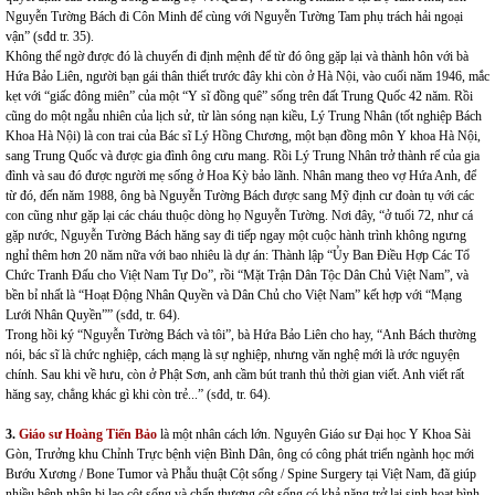
Nguyễn Tường Bách đi Côn Minh để cùng với Nguyễn Tường Tam phụ trách hải ngoại
vận” (sđd tr. 35).
Không thể ngờ được đó là chuyến đi định mệnh để từ đó ông gặp lại và thành hôn với bà
Hứa Bảo Liên, người bạn gái thân thiết trước đây khi còn ở Hà Nội, vào cuối năm 1946, mắc
kẹt với “giấc đông miên” của một “Y sĩ đồng quê” sống trên đất Trung Quốc 42 năm. Rồi
cũng do một ngẫu nhiên của lịch sử, từ làn sóng nạn kiều, Lý Trung Nhân (tốt nghiệp Bách
Khoa Hà Nội) là con trai của Bác sĩ Lý Hồng Chương, một bạn đồng môn Y khoa Hà Nội,
sang Trung Quốc và được gia đình ông cưu mang. Rồi Lý Trung Nhân trở thành rể của gia
đình và sau đó được người mẹ sống ở Hoa Kỳ bảo lãnh. Nhân mang theo vợ Hứa Anh, để
từ đó, đến năm 1988, ông bà Nguyễn Tường Bách được sang Mỹ định cư đoàn tụ với các
con cũng như gặp lại các cháu thuộc dòng họ Nguyễn Tường. Nơi đây, “ở tuổi 72, như cá
gặp nước, Nguyễn Tường Bách hăng say đi tiếp ngay một cuộc hành trình không ngưng
nghỉ thêm hơn 20 năm nữa với bao nhiêu là dự án: Thành lập “Ủy Ban Điều Hợp Các Tổ
Chức Tranh Đấu cho Việt Nam Tự Do”, rồi “Mặt Trận Dân Tộc Dân Chủ Việt Nam”, và
bền bỉ nhất là “Hoạt Động Nhân Quyền và Dân Chủ cho Việt Nam” kết hợp với “Mạng
Lưới Nhân Quyền”” (sđd, tr. 64).
Trong hồi ký “Nguyễn Tường Bách và tôi”, bà Hứa Bảo Liên cho hay, “Anh Bách thường
nói, bác sĩ là chức nghiệp, cách mạng là sự nghiệp, nhưng văn nghệ mới là ước nguyện
chính. Sau khi về hưu, còn ở Phật Sơn, anh cầm bút tranh thủ thời gian viết. Anh viết rất
hăng say, chẳng khác gì khi còn trẻ...” (sđd, tr. 64).
3.
Giáo sư Hoàng Tiến Bảo
là một nhân cách lớn. Nguyên Giáo sư Đại học Y Khoa Sài
Gòn, Trưởng khu Chỉnh Trực bệnh viện Bình Dân, ông có công phát triển ngành học mới
Bướu Xương / Bone Tumor và Phẫu thuật Cột sống / Spine Surgery tại Việt Nam, đã giúp
nhiều bệnh nhân bị lao cột sống và chấn thương cột sống có khả năng trở lại sinh hoạt bình