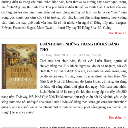
thường diễn ra trong các hình thức: Bình văn, bình thơ và ca xướng hay ngâm vịnh; trong
lúc ở phương Tây thì hình thức khá phổ biến là diễn thuyết và tranh luận. Cái hay của văn
chương chỉ trụ vào hình thức diễn đạt một phần; nhưng sự tinh túy lại là cái “thần” nằm
trong góc khuất của cảm xúc và tư tưởng. Bởi vậy, khi nói đến những trường hợp xướng
văn, bình thơ hay phê bình văn học đã có rất nhiều văn nghệ sĩ Đông Tây như Jacques
Prévert, Francoise Sagan, Mark Twain… ở trời Tây hay Tô Đông Pha, Bùi Giáng…
Đọc thêm
LUÂN HOÁN – NHỮNG TRANG HỒI KÝ BẰNG
THƠ
02 Tháng Mười 2024
5:12 CH
(Xem: 22794)
Cách nay hơn chục năm, tôi đã viết: Luân Hoán, người kể
chuyện bằng thơ. Tuy nhiên, ngay sau đó tôi đã nhận ra, bài viết
chưa thực sự mở ra được hồn cốt, kiến thức và khối lượng sáng
tác đồ sộ của ông. Vì vậy, hôm rồi, nhận được tập bản thảo: Nỗi
Nhớ Quê Nhà Từ Montreal, do Luân Hoán gửi tặng, dù đang
rất bận, tôi cũng dành thời gian đọc ngay. Một cảm xúc khác,
Luân Hoán đã để lại trong tôi, khi đọc xong tập thơ dày đến 300
trang này. Thật vậy, Nỗi Nhớ Quê Nhà Từ Montreal như một cuốn hồi ký về tình yêu, cuộc
sống chìm vào nỗi nhớ quê nhà được Luân Hoán viết bằng thơ: “càng già càng bớt nhớ nhà?/
quẩn quanh nhớ mỗi cái ta thật nhiều/ nhớ từ thời bé hạt tiêu/ phơi nắng giang gió thả diều, đi
rông“ (Trí nhớ về chiều)
Đọc thêm