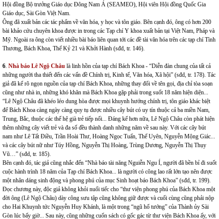
Hội đồng Bộ trưởng Giáo dục Đông Nam Á (SEAMEO), Hội viên Hội đồng Quốc Gia
Giáo dục, Sài Gòn Việt Nam.
Ông đã xuất bản các tác phẩm về văn hóa, y học và tôn giáo. Bên cạnh đó, ông có hơn 200
bài khảo cứu chuyên khoa được in trong các Tạp chí Y khoa xuất bản tại Việt Nam, Pháp và
Mỹ. Ngoài ra ông còn viết nhiều bài báo liên quan tới các đề tài văn hóa trên các tạp chí Tình
Thương, Bách Khoa, Thế Kỷ 21 và Khởi Hành (sđd, tr. 146).
6
.
Nhà báo Lê Ngộ Châu
là linh hồn của tạp chí Bách Khoa - “Diễn đàn chung của tất cả
những người tha thiết đến các vấn đề Chính trị, Kinh tế, Văn hóa, Xã hội” (sđd, tr. 178). Tác
giả đã kể rõ ngọn nguồn của tạp chí Bách Khoa, những thay đổi về tên gọi, địa chỉ tòa soạn
cũng như nhà in, những khó khăn mà Bách Khoa gặp phải trong suốt 18 năm hiện diện...
“Lê Ngộ Châu đã khéo léo dung hòa được mọi khuynh hướng chính trị, tôn giáo khác biệt
để Bách Khoa càng ngày càng quy tụ được nhiều cây bút có uy tín thuộc cả ba miền Nam,
Trung, Bắc, thuộc các thế hệ già trẻ tiếp nối... Đáng kể hơn nữa, Lê Ngộ Châu còn phát hiện
thêm những cây viết trẻ và đa số đều thành danh những năm về sau này. Với các cây bút
nam như Lê Tất Điều, Trần Hoài Thư, Hoàng Ngọc Tuấn, Thế Uyên, Nguyễn Mộng Giác...
và các cây bút nữ như Túy Hồng, Nguyễn Thị Hoàng, Trùng Dương, Nguyễn Thị Thụy
Vũ…” (sđd, tr. 185).
Bên cạnh đó, tác giả cũng nhắc đến “Nhà báo tài năng Nguiễn Ngu Í, người đã bền bỉ đi suốt
cuộc hành trình 18 năm của Tạp chí Bách Khoa... là người có công lao rất lớn tạo nên được
một nhân dáng sinh động và phong phú của mục Sinh hoạt báo Bách Khoa” (sđd, tr. 199).
Đọc chương này, độc giả không khỏi nuối tiếc cho “thư viện phong phú của Bách Khoa một
đời ông (Lê Ngộ Châu) dày công sưu tập cũng không giữ được và cuối cùng cũng phải nộp
cho Hai Khuynh tức Nguyễn Huy Khánh, là một trong “ngũ hổ tướng” của Thành ủy Sài
Gòn lúc bấy giờ... Sau này, cũng những cuốn sách có gốc gác từ thư viện Bách Khoa ấy, với