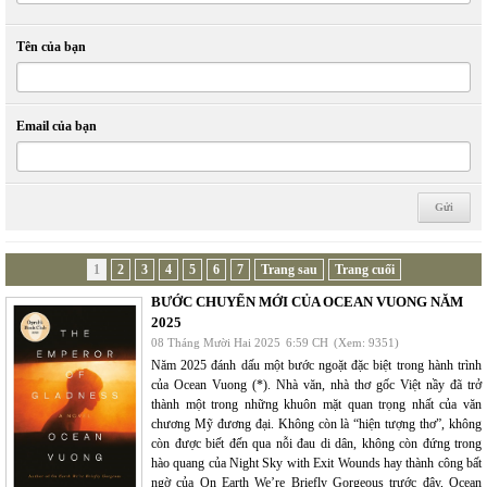
Tên của bạn
Email của bạn
1
2
3
4
5
6
7
Trang sau
Trang cuối
BƯỚC CHUYỂN MỚI CỦA OCEAN VUONG NĂM
2025
08 Tháng Mười Hai 2025
6:59 CH
(Xem: 9351)
Năm 2025 đánh dấu một bước ngoặt đặc biệt trong hành trình
của Ocean Vuong (*). Nhà văn, nhà thơ gốc Việt nầy đã trở
thành một trong những khuôn mặt quan trọng nhất của văn
chương Mỹ đương đại. Không còn là “hiện tượng thơ”, không
còn được biết đến qua nỗi đau di dân, không còn đứng trong
hào quang của Night Sky with Exit Wounds hay thành công bất
ngờ của On Earth We’re Briefly Gorgeous trước đây, Ocean