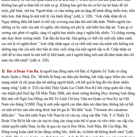
Không bao giờ ta thán bất cứ một sự gì. Không bao giờ tìm tòi sơ hở của kẻ khác để chỉ
trích, phê bình, chê bai. Người khác có cảm tưởng anh im lặng để hành động nhiều hơn, hữu
hiệu hơn, thật đúng là một triết lý của hành động” (sđd, tr. 328). “Anh chấp nhận tất cả:
Ngay những điều bất hạnh có thể xảy ra trong mai hậu khi anh dấn thân. Nhiều người cho
những sự hy sinh của anh vô nghĩa, nếu không nói phi lý, anh hiền hòa đáp lại: “Làm gì có
xương nào phơi vô nghĩa, càng vô nghĩa bao nhiêu càng ý nghĩa bấy nhiêu. Vả chăng xương
nào thay được xương mình. Trái đậu thì hoa tàn. Hạt giống có chết cây mới nẩy mầm xanh,
sao nói là vô nghĩa được.” Anh chấp nhận ngay cả sự chết một mai của mình nếu không nói
những áng văn của anh như bản di chúc cuối cùng của một người sắp ra đi. Chấp nhận sự
chết để tự dọn mình là một triết lý khổ hạnh, mà ít người bằng tuổi anh đã dám nhận làm chỉ
nam cho đời mình” (sđd, tr. 329).
11
.
Bác sĩ Đoàn Văn Bá
, là người bạn đồng môn với Bác sĩ Nghiêm Sỹ Tuấn và cũng
thuộc Quân y Nhảy Dù, “đã biểu lộ lòng can đảm phi thường, bất chấp nguy hiểm cho sinh
mạng mình và chỉ quan tâm tới những người bệnh, với kết quả là ông đã cứu được nhiều
mạng sống” (sđd, tr. 353) của lính Thủy Quân Lục Chiến Hoa Kỳ khi cộng quân tấn công
vào thành phố Huế dịp Tết Mậu Thân 1968, nên được tưởng thưởng Huy chương Anh dũng
Bội tinh với Ngôi Sao Đồng của Bộ Tư Lệnh Chỉ huy Viện trợ Quân sự Hoa Kỳ tại Việt
Nam vào tháng 5/1968. Ông là một mẫu người can đảm dám nói dám làm, không hãi sợ bất
cứ một trở lực nào nên từng được bạn bè gọi là “Bá điên” hoặc “l‘homme des situations
difficiles”. “Sau khi miền Nam Việt Nam bị rơi vào tay cộng sản Bắc Việt, Y sĩ Thiếu Tá
Đoàn Văn Bá bị bắt vào các trại tù cộng sản cùng toàn thể sĩ quan và viên chức cao cấp của
chính quyền miền Nam, bị đày ải qua các trại tù Hóc Môn, Suối Máu, Bù Gia Mập, Bù
Đăng trong hoàn cảnh bị lao động cưỡng bức, thiếu ăn, và bệnh tật không thuốc men” (sđd,