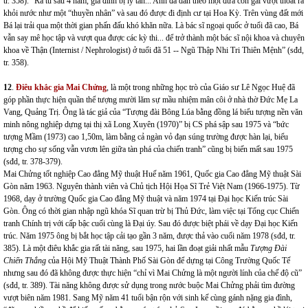
tr. 358). “Ra tù sau 4 năm, gia đình bị ly tán... Anh đã dẫn theo một đứa con gái vượt thoát ra
khỏi nước như một “thuyền nhân” và sau đó được đi định cư tại Hoa Kỳ. Trên vùng đất mới
Bá lại trải qua một thời gian phấn đấu khó khăn nữa. Là bác sĩ ngoại quốc ở tuổi đã cao, Bá
vẫn say mê học tập và vượt qua được các kỳ thi... để trở thành một bác sĩ nội khoa và chuyên
khoa về Thận (Internist / Nephrologist) ở tuổi đã 51 -- Ngũ Thập Nhi Tri Thiên Mệnh” (sđd,
tr. 358).
12
.
Điêu khắc gia Mai Chửng
, là một trong những học trò của Giáo sư Lê Ngọc Huệ đã
góp phần thực hiện quần thể tượng mười lăm sự mầu nhiệm mân côi ở nhà thờ Đức Mẹ La
Vang, Quảng Trị. Ông là tác giả của “Tượng đài Bông Lúa bằng đồng lá biểu tượng nền văn
minh nông nghiệp dựng tại thị xã Long Xuyên (1970)” bị CS phá sập sau 1975 và “bức
tượng Mầm (1973) cao 1,50m, làm bằng cả ngàn vỏ đạn súng trường được hàn lại, biểu
tượng cho sự sống vẫn vươn lên giữa tàn phá của chiến tranh” cũng bị biến mất sau 1975
(sđd, tr. 378-379).
Mai Chửng tốt nghiệp Cao đẳng Mỹ thuật Huế năm 1961, Quốc gia Cao đẳng Mỹ thuật Sài
Gòn năm 1963. Nguyên thành viên và Chủ tịch Hội Họa Sĩ Trẻ Việt Nam (1966-1975). Từ
1968, dạy ở trường Quốc gia Cao đẳng Mỹ thuật và năm 1974 tại Đại học Kiến trúc Sài
Gòn. Ông có thời gian nhập ngũ khóa Sĩ quan trừ bị Thủ Đức, làm việc tại Tổng cục Chiến
tranh Chính trị với cấp bậc cuối cùng là Đại úy. Sau đó được biệt phái về dạy Đại học Kiến
trúc. Năm 1975 ông bị bắt học tập cải tạo gần 3 năm, được thả vào cuối năm 1978 (sđd, tr.
385). Là một điêu khắc gia rất tài năng, sau 1975, hai lần đoạt giải nhất mẫu
Tượng Đài
Chiến Thắng
của Hội Mỹ Thuật Thành Phố Sài Gòn để dựng tại Công Trường Quốc Tế
nhưng sau đó đã không được thực hiện “chỉ vì Mai Chửng là một người lính của chế độ cũ”
(sđd, tr. 389). Tài năng không được sử dụng trong nước buộc Mai Chửng phải tìm đường
vượt biên năm 1981. Sang Mỹ năm 41 tuổi bận rộn với sinh kế cùng gánh nặng gia đình,