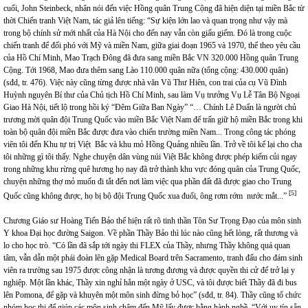
cuối, John Steinbeck, nhân nói đến việc Hồng quân Trung Cộng đã hiện diện tại miền Bắc từ
thời Chiến tranh Việt Nam, tác giả lên tiếng: “Sự kiện lớn lao và quan trọng như vậy mà
trong bộ chính sử mới nhất của Hà Nội cho đến nay vẫn còn giấu giếm. Đó là trong cuộc
chiến tranh để đối phó với Mỹ và miền Nam, giữa giai đoạn 1965 và 1970, thể theo yêu cầu
của Hồ Chí Minh, Mao Trạch Đông đã đưa sang miền Bắc VN 320.000 Hồng quân Trung
Cộng. Tới 1968, Mao đưa thêm sang Lào 110.000 quân nữa (tổng cộng: 430.000 quân)
(sđd, tr. 476). Việc này cũng từng được nhà văn Vũ Thư Hiên, con trai của cụ Vũ Đình
Huỳnh nguyên Bí thư của Chủ tịch Hồ Chí Minh, sau làm Vụ trưởng Vụ Lễ Tân Bộ Ngoại
Giao Hà Nội, tiết lộ trong hồi ký “Đêm Giữa Ban Ngày” “… Chính Lê Duẩn là người chủ
trương mời quân đội Trung Quốc vào miền Bắc Việt Nam để trấn giữ hộ miền Bắc trong khi
toàn bộ quân đội miền Bắc được đưa vào chiến trường miền Nam... Trong công tác phóng
viên tôi đến Khu tự trị Việt Bắc và khu mỏ Hồng Quảng nhiều lần. Trở về tôi kể lại cho cha
tôi những gì tôi thấy. Nghe chuyện dân vùng núi Việt Bắc không được phép kiếm củi ngay
trong những khu rừng quê hương họ nay đã trở thành khu vực đóng quân của Trung Quốc,
chuyện những thợ mỏ muốn đi tắt đến nơi làm việc qua phần đất đã được giao cho Trung
[5]
Quốc cũng không được, họ bị bộ đội Trung Quốc xua đuổi, ông rơm rớm nước mắt...”
Chương Giáo sư Hoàng Tiến Bảo thể hiện rất rõ tinh thần Tôn Sư Trọng Đạo của môn sinh
Y khoa Đại học đường Saigon. Về phần Thầy Bảo thì lúc nào cũng hết lòng, rất thương và
lo cho học trò. “Có lần đã sắp tới ngày thi FLEX của Thầy, nhưng Thầy không quá quan
tâm, vẫn dẫn một phái đoàn lên gặp Medical Board trên Sacramento, tranh đấu cho đám sinh
viên ra trường sau 1975 được công nhận là tương đương và được quyền thi cử để trở lại y
nghiệp. Một lần khác, Thầy xin nghỉ hẳn một ngày ở USC, và tôi được biết Thầy đã đi bus
lên Pomona, để gặp và khuyên một môn sinh đừng bỏ học” (sđd, tr. 84). Thầy cũng tổ chức
nhóm học thi để giúp các môn sinh chậm đến Mỹ lấy được bằng hành nghề. “Với uy tín sẵn