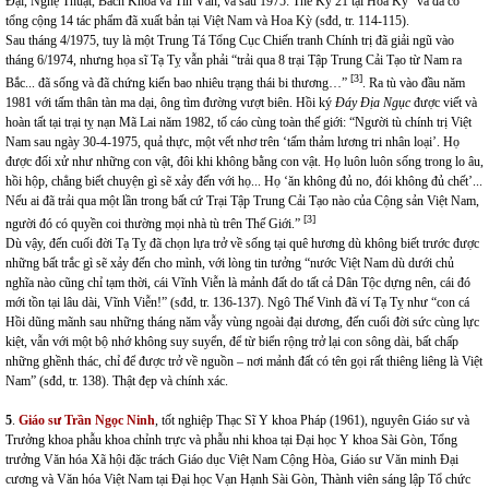
Đại, Nghệ Thuật, Bách Khoa và Tin Văn, và sau 1975: Thế Kỷ 21 tại Hoa Kỳ” và đã có
tổng cộng 14 tác phẩm đã xuất bản tại Việt Nam và Hoa Kỳ (sđd, tr. 114-115).
Sau tháng 4/1975, tuy là một Trung Tá Tổng Cục Chiến tranh Chính trị đã giải ngũ vào
tháng 6/1974, nhưng họa sĩ Tạ Tỵ vẫn phải “trải qua 8 trại Tập Trung Cải Tạo từ Nam ra
[3]
Bắc... đã sống và đã chứng kiến bao nhiêu trạng thái bi thương…”
. Ra tù vào đầu năm
1981 với tấm thân tàn ma dại, ông tìm đường vượt biên. Hồi ký
Đáy Địa Ngục
được viết và
hoàn tất tại trại tỵ nạn Mã Lai năm 1982, tố cáo cùng toàn thế giới: “Người tù chính trị Việt
Nam sau ngày 30-4-1975, quả thực, một vết nhơ trên ‘tấm thảm lương tri nhân loại’. Họ
được đối xử như những con vật, đôi khi không bằng con vật. Họ luôn luôn sống trong lo âu,
hồi hộp, chẳng biết chuyện gì sẽ xảy đến với họ... Họ ‘ăn không đủ no, đói không đủ chết’...
Nếu ai đã trải qua một lần trong bất cứ Trại Tập Trung Cải Tạo nào của Cộng sản Việt Nam,
[3]
người đó có quyền coi thường mọi nhà tù trên Thế Giới.”
Dù vậy, đến cuối đời Tạ Tỵ đã chọn lựa trở về sống tại quê hương dù không biết trước được
những bất trắc gì sẽ xảy đến cho mình, với lòng tin tưởng “nước Việt Nam dù dưới chủ
nghĩa nào cũng chỉ tạm thời, cái Vĩnh Viễn là mảnh đất do tất cả Dân Tộc dựng nên, cái đó
mới tồn tại lâu dài, Vĩnh Viễn!” (sđd, tr. 136-137). Ngô Thế Vinh đã ví Tạ Tỵ như “con cá
Hồi dũng mãnh sau những tháng năm vẫy vùng ngoài đại dương, đến cuối đời sức cùng lực
kiệt, vẫn với một bộ nhớ không suy suyển, để từ biển rộng trở lại con sông dài, bất chấp
những ghềnh thác, chỉ để được trở về nguồn – nơi mảnh đất có tên gọi rất thiêng liêng là Việt
Nam” (sđd, tr. 138). Thật đẹp và chính xác.
5
.
Giáo sư Trần Ngọc Ninh
, tốt nghiệp Thạc Sĩ Y khoa Pháp (1961), nguyên Giáo sư và
Trưởng khoa phẫu khoa chỉnh trực và phẫu nhi khoa tại Đại học Y khoa Sài Gòn, Tổng
trưởng Văn hóa Xã hội đặc trách Giáo dục Việt Nam Cộng Hòa, Giáo sư Văn minh Đại
cương và Văn hóa Việt Nam tại Đại học Vạn Hạnh Sài Gòn, Thành viên sáng lập Tổ chức