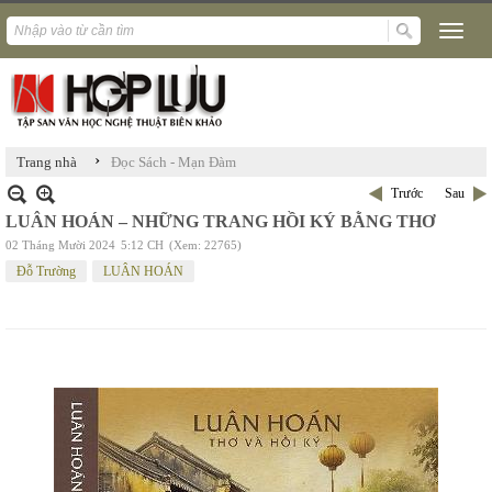
›
Trang nhà
Đọc Sách - Mạn Đàm
Trước
Sau
LUÂN HOÁN – NHỮNG TRANG HỒI KÝ BẰNG THƠ
02 Tháng Mười 2024
5:12 CH
(Xem: 22765)
Đỗ Trường
LUÂN HOÁN