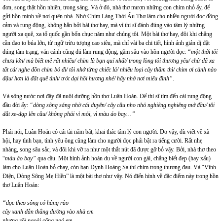
đơn, song thật hồn nhiên, trong sáng. Và ở đó, nhà thơ mượn những con chim nhỏ ấy, để
gửi hồn mình về nơi quên nhà. Nhớ Chim Làng Thời Ấu Thơ làm cho nhiều người đọc đồng
cảm và rung động, không hẳn bởi bài thơ hay, mà vì thi sĩ đánh đúng vào tâm lý những
người xa quê, xa tổ quốc gần bốn chục năm như chúng tôi. Một bài thơ hay, đôi khi chẳng
cần đao to búa lớn, từ ngữ trừu tượng cao siêu, mà chỉ vài ba chi tiết, hình ảnh giản dị đặt
đúng tâm trạng, văn cảnh cũng đủ làm rung động, găm sâu vào hồn người đọc:
“một thời tôi
chưa lớn/ mà biết mê rất nhiều/ chim là bạn quí nhất/ trong lòng tôi thương yêu/ chừ đã xa
tất cả/ nghe đồn chim bỏ đi/ tôi nhớ từng chiếc lá/ nhiều loại cây thầm thì/ chim ơi cành nào
đậu/ hơn là đất quê tình/ trót dại hồi hương nhé/ hãy nhớ nơi miếu đình”
.
Và sông nước nơi đây đã nuôi dưỡng hồn thơ Luân Hoán. Để thi sĩ tìm đến cái rung động
đầu đời ấy:
“dòng sông sáng nhờ cái duyên/ cây cầu nho nhỏ nghiêng nghiêng mở đầu/ tôi
dắt xe-đạp lên cầu/ không phải vì mỏi, vì màu áo bay…”
Phải nói, Luân Hoán có cái tài nắm bắt, khai thác tâm lý con người. Do vậy, dù viết về xã
hội, hay tình bạn, tình yêu ông cũng làm cho người đọc phải bật ra tiếng cười. Rất nhẹ
nhàng, song sâu sắc, và đôi khi vỡ ra như một thắt nút đã được gỡ bỏ vậy. Bởi, nhà thơ theo
“
màu áo bay”
qua cầu. Một hình ảnh hoán dụ về người con gái, chẳng biết đẹp (hay xấu)
làm cho Luân Hoán bỏ chạy, còn bạn Đynh Hoàng Sa thì chìm trong thương đau. Và “Vĩnh
Điện, Dòng Sông Mẹ Hiền” là một bài thơ như vậy. Nó điển hình về đặc điểm này trong hồn
thơ Luân Hoán:
“dọc theo sông có hàng rào
cây xanh dẫn thẳng đường vào nhà em
nhưng rồi ngoài cổng ngó em