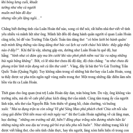
khi bóng lưng cuối, khuất
tưởng như nhẹ cả người
muốn mở bản đồ đọc
nhưng vẫn yên lặng ngồi…”
Chẳng biết đường tình của Luân Hoán thế nào, song có thể nói, rất hiếm nhà thơ viết về tình
yêu nhiều và mãnh liệt như ông. Mãnh liệt đến độ đang hành quân người sĩ quan Luân Hoán
cũng trốn, bỏ để vào Trường Trần Quốc Toản tìm dáng thơ:
“có hôm lười bỏ hành quân/
một mình lững thững vào lùng dáng thơ/ bác cai lịch sự cười chào/ hỏi khéo: thầy gặp thầy
nào ở đây?“
. Khí thế là vậy, nhưng gặp em, dường như Luân Hoán bị quê độ, hụt
hẫng:
“hình như có đám qủy ma lén cười/ khi vào phơi phới niềm vui/ lúc ra nặng những
bùi ngùi bâng khâng“
. Bởi, có lẽ nhà thơ chưa đủ độ dày, độ chín chăng:
“ta như chưa đủ
phong trần/ lính trận đọng nét cù lần thư sinh“.
Vâng, đây là bài thơ Ve Gái Trường Trần
Quốc Toản (Quảng Ngãi). Tuy không nằm trong số những bài thơ hay của Luân Hoán, song
ta thấy được sự pha trộn ngôn ngữ vùng miền trong thơ. Một trong những đặc điểm làm nên
hồn vía thi ca Luân Hoán.
Thời gian cho ông quan (trai tơ) Luân Hoán dày dạn, trán bóng hơn. Do vậy, ông không vào
trường nữa, mà dù về cafe phố phục kích dáng thơ của mình. Cùng tâm trạng ấy của người
lính trận, nếu thơ của Nguyễn Bắc Sơn thiên về giang hồ, chán chường, và buông
xuôi:
“Mai ta đụng trận ta còn sống/ Về ghé Sông Mao phá phách chơi/ Chia sớt nỗi sầu
cùng gái điếm/ Đốt tiền mua vội một ngày vui“
thì thơ Luân Hoán nghiêng về cái lãng mạn,
học đường:
“những em trường nữ dữ, hiền?/ đồng phục trắng nõn đương nhiên hẳn là/
những nàng tiên xoa dịu ta/ trong giờ bỏ trại tiêu pha nỗi buồn“
. Như những trang hồi ký
được viết bằng thơ, cho nên tính chân thực, hay tên người, làng xóm hiển hiện rõ trong con