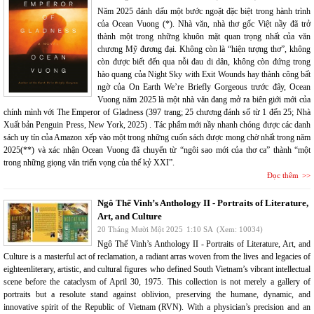
Năm 2025 đánh dấu một bước ngoặt đặc biệt trong hành trình
của Ocean Vuong (*). Nhà văn, nhà thơ gốc Việt nầy đã trở
thành một trong những khuôn mặt quan trọng nhất của văn
chương Mỹ đương đại. Không còn là “hiện tượng thơ”, không
còn được biết đến qua nỗi đau di dân, không còn đứng trong
hào quang của Night Sky with Exit Wounds hay thành công bất
ngờ của On Earth We’re Briefly Gorgeous trước đây, Ocean
Vuong năm 2025 là một nhà văn đang mở ra biên giới mới của
chính mình với The Emperor of Gladness (397 trang; 25 chương đánh số từ 1 đến 25; Nhà
Xuất bản Penguin Press, New York, 2025) . Tác phẩm mới nầy nhanh chóng được các danh
sách uy tín của Amazon xếp vào một trong những cuốn sách được mong chờ nhất trong năm
2025(**) và xác nhận Ocean Vuong đã chuyển từ “ngôi sao mới của thơ ca” thành “một
trong những giọng văn triển vọng của thế kỷ XXI”.
Đọc thêm
Ngô Thế Vinh’s Anthology II - Portraits of Literature,
Art, and Culture
20 Tháng Mười Một 2025
1:10 SA
(Xem: 10034)
Ngô Thế Vinh’s Anthology II - Portraits of Literature, Art, and
Culture is a masterful act of reclamation, a radiant arras woven from the lives and legacies of
eighteenliterary, artistic, and cultural figures who defined South Vietnam’s vibrant intellectual
scene before the cataclysm of April 30, 1975. This collection is not merely a gallery of
portraits but a resolute stand against oblivion, preserving the humane, dynamic, and
innovative spirit of the Republic of Vietnam (RVN). With a physician’s precision and an