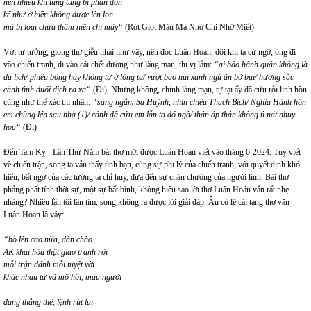
nên nhiều khi lúng túng bị phản đòn
kể như ở hiền không được lên lon
mà bị loại chưa thâm niên chi mấy“
(Rớt Giọt Máu Mà Nhớ Chi Nhớ Miết)
Với tư tưởng, giọng thơ giễu nhại như vậy, nên đọc Luân Hoán, đôi khi ta cứ ngỡ, ông đi
vào chiến tranh, đi vào cái chết dường như lãng mạn, thi vị lắm:
“ai bảo hành quân không là
du lịch/ phiêu bồng hay không tự ở lòng ta/ vượt bao núi xanh ngủ ăn bờ bụi/ hương sắc
cảnh tình đuổi địch ra xa“
(Đi). Nhưng không, chính lãng mạn, tự tại ấy đã cứu rỗi linh hồn
cũng như thể xác thi nhân:
“sáng ngắm Sa Huỳnh, nhìn chiều Thạch Bích/ Nghĩa Hành hôn
em chùng lén sau nhà (1)/ cảnh đã cứu em lẫn ta đổ ngã/ thân áp thân không tì nát nhụy
hoa“
(Đi)
Đến Tam Kỳ - Lần Thứ Năm bài thơ mới được Luân Hoán viết vào tháng 6-2024. Tuy viết
về chiến trận, song ta vẫn thấy tình bạn, cùng sự phi lý của chiến tranh, với quyết định khó
hiểu, bất ngờ của các tướng tá chỉ huy, đưa đến sự chán chường của người lính. Bài thơ
phảng phất tính thời sự, một sự bất bình, không hiểu sao lời thơ Luân Hoán vẫn rất nhẹ
nhàng? Nhiều lần tôi lần tìm, song không ra được lời giải đáp. Âu có lẽ cái tạng thơ văn
Luân Hoán là vậy:
“bò lên cao nữa, dàn chào
AK khai hỏa thật giao tranh rồi
mỗi trận đánh mỗi tuyệt vời
khác nhau từ vã mồ hôi, máu người
đang thắng thế, lệnh rút lui