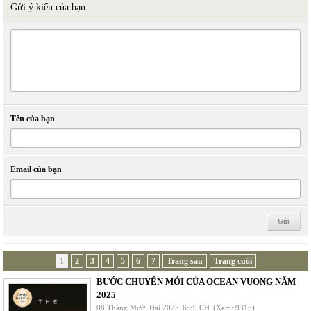
Gửi ý kiến của bạn
Tên của bạn
Email của bạn
1
2
3
4
5
6
7
Trang sau
Trang cuối
BƯỚC CHUYỂN MỚI CỦA OCEAN VUONG NĂM
2025
08 Tháng Mười Hai 2025
6:59 CH
(Xem: 9315)