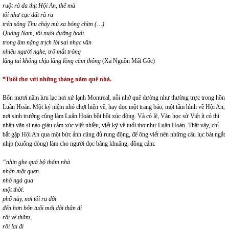
ruột rà da thịt Hội An, thế mà
tôi như cục đất rã ra
trên sông Thu chảy mù xa bóng chìm (…)
Quảng Nam, tôi nuôi dưỡng hoài
trong âm nặng trịch lời sai nhạc vần
nhiều người nghe, trố mắt trông
lắng tai không chịu lắng lòng cảm thông
(Xa Nguồn Mất Gốc)
*Tuổi thơ với những tháng năm quê nhà.
Bốn mươi năm lưu lạc nơi xứ lạnh Montreal, nỗi nhớ quê dường như thường trực trong hồn
Luân Hoán. Một kỷ niệm nhỏ chợt hiện về, hay đọc một trang báo, một tấm hình về Hội An,
nơi sinh trưởng cũng làm Luân Hoán bồi hồi xúc động. Và có lẽ, Văn học sử Việt ít có thi
nhân văn sĩ nào giàu cảm xúc viết nhiều, viết kỹ về tuổi thơ như Luân Hoán. Thật vậy, chỉ
bắt gặp Hội An qua một bức ảnh cũng đủ rung động, để ông viết nên những câu lục bát ngắt
nhịp (xuống dòng) làm cho người đọc bâng khuâng, đồng cảm:
“nhìn ghe quá bộ thăm nhà
nhận mặt quen
nhớ ngả qua
một thời:
phố này, nơi tôi ra đời
đến hơn bốn tuổi mới dời thân đi
rồi về thăm,
rồi lại đi