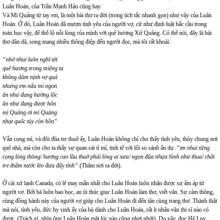
Luân Hoán, của Trần Mạnh Hảo cũng hay.
Và Mì Quảng từ tay em, là một bài thơ ra đời (trong tích tắc nhanh gọn) như vậy của Luân
Hoán. Ở đó, Luân Hoán đã mượn tình yêu của người vợ, cứ như định luật bắc cầu trong
toán học vậy, để thổ lộ nỗi lòng của mình với quê hương Xứ Quảng. Có thể nói, đây là bài
thơ dân dã, song mang nhiều thông điệp đến người đọc, mà tôi rất khoái:
“nhờ nhai luôn nghĩ tới
quê hương trong miệng ta
không dám nịnh vợ quá
nhưng em nấu mì ngon
ăn như đang hưởng lộc
ăn như đang được hôn
mì Quảng ơi mì Quàng
nhạt quốc túy còn hồn“
Vẫn cọng mì, và đôi đũa tre thuở ấy, Luân Hoán không chỉ cho thấy tình yêu, thủy chung nơi
quê nhà, mà còn cho ta thấy sự quan sát tỉ mỉ, tinh tế với lối so sánh ẩn dụ:
“im nhai từng
cọng lòng thòng/ hương cao lầu thuở phải lòng ai xưa/ ngọn đũa nhựa hình như thua/ chất
tre thấm nước lèo đưa đẩy tình“
(Thăm nơi ra đời).
Ở cái xứ lạnh Canada, có lẽ may mắn nhất cho Luân Hoán luôn nhận được sự ấm áp từ
người vợ. Bởi bà luôn bao bọc, an ủi thúc giục Luân Hoán làm thơ, viết văn. Sự cảm thông,
cùng đồng hành này của người vợ giúp cho Luân Hoán đi đến tận cùng trang thơ. Thành thật
mà nói, tình yêu, đức hy sinh ấy của bà dành cho Luân Hoán, rất ít nhân văn thi sĩ nào có
được. (Trách gì, nhìn ông Luân Hoán mặt lúc nào cũng phơi phới). Do vậy, đọc Hệ Lụy