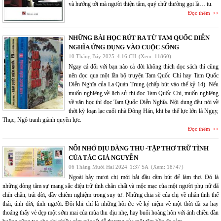
và hướng tới mà người thiện tâm, quý chữ thường gọi là… tu.
Đọc thêm
NHỮNG BÀI HỌC RÚT RA TỪ TAM QUỐC DIỄN
NGHĨA ỨNG DỤNG VÀO CUỘC SỐNG
10 Tháng Bảy 2025
4:16 CH
(Xem: 11860)
Ngay cả đối với bạn nào cả đời không thích đọc sách thì cũng
nên đọc qua một lần bộ truyện Tam Quốc Chí hay Tam Quốc
Diễn Nghĩa của La Quán Trung (chấp bút vào thế kỷ 14). Nếu
muốn nghiêng về lịch sử thì đọc Tam Quốc Chí, muốn nghiêng
về văn học thì đọc Tam Quốc Diễn Nghĩa. Nội dung đều nói về
thời kỳ loạn lạc cuối nhà Đông Hán, khi ba thế lực lớn là Ngụy,
Thục, Ngô tranh giành quyền lực.
Đọc thêm
NỖI NHỚ DỊU DÀNG THU -TẬP THƠ TRỮ TÌNH
CỦA TÁC GIẢ NGUYỄN
06 Tháng Mười Hai 2024
1:37 SA
(Xem: 18747)
Ngoài bảy mươi chị mới bắt đầu cầm bút để làm thơ. Đó là
những dòng tâm sự mang sắc điệu trữ tình chân chất và mộc mạc của một người phụ nữ đã
chín chắn, trải đời, đầy chiêm nghiệm trong suy tư. Những chia sẽ của chị về nhân tình thế
thái, tình đời, tình người. Đôi khi chỉ là những hồi ức về kỷ niệm về một thời đã xa hay
thoáng thấy vẻ đẹp một sớm mai của mùa thu dịu nhẹ, hay buổi hoàng hôn với ánh chiều dần