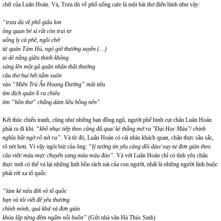
chữ của Luân Hoán. Và, Trưa dù về phố uống cafe là một bài thơ điển hình như vậy:
“trưa dù về phố giấu lon
ông quan bé xí rất còn trai tơ
uống ly cà phê, ngồi chờ
từ quán Tám Hú, ngó giờ thường xuyên (…)
ai dè nắng giữa thinh không
sáng lên một gã quân nhân thất thường
câu thơ bụi hết nằm suôn
vào “Miền Trú Ẩn Hoang Đường” mất tiêu
tìm địch quân lì ra chiêu
tìm “hồn thơ” chẳng dám liều bỗng nên”
Kết thúc chiến tranh, cũng như những bạn đồng ngũ, người phế binh cụt chân Luân Hoán
phải ra đi khi:
“khổ nhục tiếp theo cũng đã qua/ kẻ thắng mở ra "Đại Học Máu"/ chính
nghĩa bất ngờ rõ nét ra”
. Và từ đó, Luân Hoán có cái nhìn khách quan, chân thực sâu sắc,
rõ nét hơn. Vì vậy ngòi bút của ông:
“lý tưởng tin yêu càng dồi dào/ suy tư đơn giản theo
câu viết/ màu mực chuyển sang màu máu đào”.
Và với Luân Hoán chỉ có tình yêu chân
thực mới có thể vá lại những linh hồn rách nát của con người, nhất là những người lính buộc
phải rời xa tổ quốc:
“làm kẻ nửa đời vô tổ quốc
bạn và tôi viết để yêu thương
chính mình, quá khứ và đơn giản
khỏa lấp từng đêm ngấm nỗi buồn”
(Gửi nhà văn Hà Thúc Sinh)