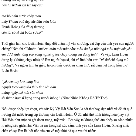
liền lui trở lại vịn lên tay cầu
mơ hồ nhìn nước chảy mau
thấy Thoan quá đẹp lắc đầu trốn luôn
Đynh Hoàng Sa
đã bị thương
còn tôi có lẽ chỉ buồn sơ sơ”
Thời gian làm cho Luân Hoán thay đổi thẩm mỹ văn chương, cái đẹp của tình yêu con người
chăng? Nên thi sĩ khoái:
“mê em màu mắt nâu nâu/ màu da lụa nõn ngã màu ngà voi/ yêu
em dưới ánh nắng soi/ vàng nghiêng tóc chảy xuống vai dòng tình”.
Vì vậy, Luân Hoán
dừng lại (không chạy nữa) để làm người họa sĩ, chỉ vẽ linh hồn em:
“vẽ đời chỉ dụng mùi
hương”.
Và ngoài tính tự giễu, ta còn thấy được sự chân thực rất đậm nét trong hồn thơ
Luân Hoán:
“yêu em tay lướt lung linh
nguyệt treo vàng tỏa thủy tinh lên đàn
tháng ngày mê mải sắc nhan
tôi thành họa sĩ hạng sang ngoài luồng“
(Nhạt Nhòa Không Rõ Tứ Thơ)
Nếu được phép lựa chọn, với tôi: Kỳ Vỹ Hải Vân Sơn là bài thơ hay, đẹp nhất về đề tài quê
hương đất nước trong tập thơ này của Luân Hoán. Ở đó, nhà thơ hình tượng hóa (hay ví)
Hải Vân như một cô gái đoan trang, mỹ miều. Bởi vậy, ta không thể làm phép so sánh nhiều
ít, nông sâu giữa Hải Vân và em trong sự xúc cảm, tình yêu của Luân Hoán. Nhưng chắc
chắn có sự lầm lỡ, hối tiếc của em về một thời đã qua với thi nhân: