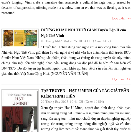
exile’s longing, Vinh crafts a narrative that resurrects a cultural heritage nearly erased by
decades of suppression, offering readers a window into an era that was as fleeting as it was
profound.
Đọc thêm
ĐƯỜNG KHÂU NỐI THỜI GIAN Tuyển Tập II của
Ngô Thế Vinh –
09 Tháng Mười Một 2025
10:34 CH
(Xem: 7312)
"Tuyển tập II chân dung văn nghệ sĩ" là một công trình mới của
Nhà văn Ngô Thế Vinh, giới thiệu 18 văn nghệ sĩ và nhà văn hoá thành danh thời trước 1975
ở miền Nam Việt Nam. Những tác phẩm, chân dung và chứng từ trong tuyển tập này minh
chứng cho một nền văn nghệ nhân bản, năng động và đột phá đã bị bức tử sau biến cố
30/4/1975. Do đó, tuyển tập là một nguồn tham khảo quí báu về di sản của nền văn nghệ và
giáo dục thời Việt Nam Cộng Hoà. (NGUYỄN VĂN TUẤN)
Đọc thêm
TẬP TRUYỆN – HẠT U MINH CỦA TÁC GIẢ TRẦN
KIÊM TRINH TIÊN
22 Tháng Bảy 2025
10:41 CH
(Xem: 12454)
Xem tập truyện Hạt U Minh, người đọc hình dung nhân gian
đâu đó mang tràng hạt u minh – u u, minh minh; mù mù mịt mịt,
sáng lòa sáng tỏa – như một chuỗi duyên duyên nghiệp nghiệp
tương tác trùng trùng trong dòng đời nghiệt ngã và cô đơn
nhưng cũng lắm nẻo đi về thanh thỏa và giải thoát tùy bước đi