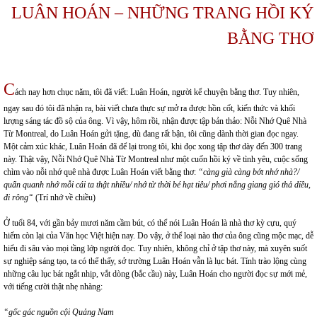
LUÂN HOÁN – NHỮNG TRANG HỒI KÝ
BẰNG THƠ
C
ách nay hơn chục năm, tôi đã viết: Luân Hoán, người kể chuyện bằng thơ. Tuy nhiên,
ngay sau đó tôi đã nhận ra, bài viết chưa thực sự mở ra được hồn cốt, kiến thức và khối
lượng sáng tác đồ sộ của ông. Vì vậy, hôm rồi, nhận được tập bản thảo: Nỗi Nhớ Quê Nhà
Từ Montreal, do Luân Hoán gửi tặng, dù đang rất bận, tôi cũng dành thời gian đọc ngay.
Một cảm xúc khác, Luân Hoán đã để lại trong tôi, khi đọc xong tập thơ dày đến 300 trang
này. Thật vậy, Nỗi Nhớ Quê Nhà Từ Montreal như một cuốn hồi ký về tình yêu, cuộc sống
chìm vào nỗi nhớ quê nhà được Luân Hoán viết bằng thơ:
“càng già càng bớt nhớ nhà?/
quẩn quanh nhớ mỗi cái ta thật nhiều/ nhớ từ thời bé hạt tiêu/ phơi nắng giang gió thả diều,
đi rông“
(Trí nhớ về chiều)
Ở tuổi 84, với gần bảy mươi năm cầm bút, có thể nói Luân Hoán là nhà thơ kỳ cựu, quý
hiếm còn lại của Văn học Việt hiện nay. Do vậy, ở thể loại nào thơ của ông cũng mộc mạc, dễ
hiểu đi sâu vào mọi tầng lớp người đọc. Tuy nhiên, không chỉ ở tập thơ này, mà xuyên suốt
sự nghiệp sáng tạo, ta có thể thấy, sở trường Luân Hoán vẫn là lục bát. Tính trào lộng cùng
những câu lục bát ngắt nhịp, vắt dòng (bắc cầu) này, Luân Hoán cho người đọc sự mới mẻ,
với tiếng cười thật nhẹ nhàng:
“gốc gác nguồn cội Quảng Nam