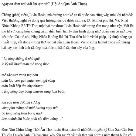
ngày ăn đêm ngủ đôi khi qua vù”
(Hội An Qua Ảnh Chụp)
Chẳng (phải) riêng Luân Hoán, mà dường như kẻ xa tổ quốc nào cũng vậy, mỗi khi nhớ đất
Việt, thường nghĩ về đồng quê hương lúa, dù được sinh ra, lớn lên nơi phố thị. Và: Nhạt
Nhòa Không Rõ Tứ Thơ, một bài thơ được Luân Hoán viết trong tâm trạng như vậy. Với lời
thơ tự sự, cùng bốn khung cảnh, diễn biến tâm lý đến hành động như đoản văn có mở…và
kết thúc. Có thể nói, Nhạt Nhòa Không Rõ Tứ Thơ điển hình về thi pháp, kỹ thuật sáng tạo
(ngắt nhịp, vắt dòng) trong thơ lục bát của Luân Hoán. Và nó cũng là một trong số những
bài hay, có hình ảnh rất đẹp, toàn bích nhất ở tập thơ này của ông:
“lọt lòng không ở nhà quê
lạ kỳ tôi khoái màu mè nông thôn
mê sắc tươi xanh mạ non
màu lúa-con-gái, màu rơm ngả vàng
màu khói bếp ấm nhẹ nhàng
trắng hồng bay bổng chuyển sang lam buồn
tàu cau ươn ướt mù sương
vàng pha trắng nở mùi hương ngọt trời
bộ lông lưng trâu bóng ngời
đen nhánh khi buộc phải rời đầm nông…”
Đọc Nhớ Chim Làng Thời Ấu Thơ, Luân Hoán làm tôi nhớ đến truyện ký Con Sáo Của Em
Tôi của Duyên Anh. Cả hai cùng kéo hồn người về tuổi thơ, với những năm tháng buồn cô