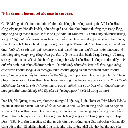
*Năm tháng ly hương, với ước nguyện sau cùng.
Có lẽ, không có nỗi đau, nỗi buồn cô đơn nào bằng phải sống xa tổ quốc. Và Luân Hoán
cũng vậy, ngày thân đất khách, hồn đêm quê nhà. Nỗi nhớ thương thường trực trong lòng,
buộc ông cô lại thành thi tập: Nỗi Nhớ Quê Nhà Từ Montreal. Và cùng một nỗi nhớ thương,
song dường như mỗi người có sự biểu hiện, cảm xúc hay hành động khác nhau. Tuy nhiên,
Luân Hoán nhớ nhà sinh tật đứng đường, kể cũng lạ. Dường như căn bệnh này chỉ có ở nơi
ông:
“mỗi khi se sắt nhớ nhà/ tay thường chà nhẹ lên da thịt mình/ cảm nhận nhịp máu về
tim/ lâng lâng vang vọng tiếng chim gọi đàn”.
(Nhớ nhà sinh bệnh đứng đường). Và trong
sương khói mờ ảo, với căn bệnh đứng đường như vậy, Luân Hoán không chỉ nhìn thấy miền
quê yên bình, nơi mình đã được sinh ra:
“mơ hồ thấy vồng khói lam/ nổi theo ngọn nắng
chiều tràn nhánh sông/ vi vu theo gió thinh không/ giọng ru em trải mênh mông ruộng
đồng”
mà ông còn thấy bi thương của Đà Nẵng, thành phố mấy chục năm gắn bó. Với biện
pháp tu từ so sánh, Luân Hoán làm cho ai đọc cũng phải bật ra tiếng cười xót xa:
“một thành
phố không ăn xin ăn trộm/ chuyển nhanh qua ăn hối lộ như rươi/ bọn xếnh xáng không còn
mua gái nữa/ mua đất xây nhà lập căn cứ “trồng người”
(Sót lại trong trí nhớ)
Đọc bài, Mì Quảng từ tay em, chợt cho tôi nghĩ: Hiện nay, Luân Hoán và Trần Mạnh Hảo là
hai thi sĩ làm thơ nhanh, với bất kể đề tài nào dù là nhỏ, và tầm thường nhất. Tôi đã đọc, và
lên lạc với Luân Hoán mấy chục năm nay, nên hiểu khá rõ tài năng này của ông. Còn Trần
Mạnh Hảo cách nay chục năm, tôi rong ruổi chở ông bằng xe hơi hàng ngàn cây số khắp
Đức - Tiệp. Nơi đâu ông cũng có thơ, từ cây cầu, bức tường, tảng đá…một cảm xúc nào đó,
cũng bật ra thơ. Tất nhiên, nhanh ứng khẩu như vậy, không phải câu thơ, bài thơ nào của