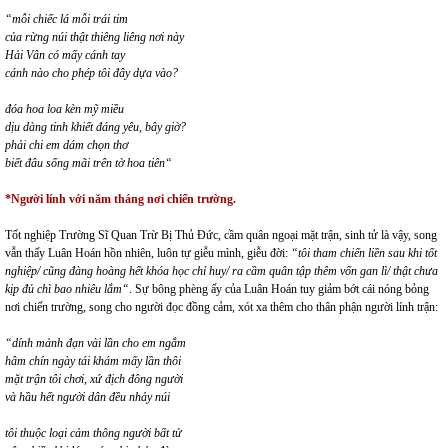
“mỗi chiếc lá mỗi trái tim
của rừng núi thật thiêng liêng nơi này
Hải Vân có mấy cánh tay
cánh nào cho phép tôi đây dựa vào?
đóa hoa loa kèn mỹ miều
dịu dàng tinh khiết đáng yêu, bây giờ?
phải chi em dám chọn thơ
biết đâu sống mãi trên tờ hoa tiên“
*Người lính với năm tháng nơi chiến trường.
Tốt nghiệp Trường Sĩ Quan Trừ Bị Thủ Đức, cầm quân ngoại mặt trận, sinh tử là vậy, song
vẫn thấy Luân Hoán hồn nhiên, luôn tự giễu mình, giễu đời:
“tôi tham chiến liền sau khi tốt
nghiệp/ cũng đàng hoàng hết khóa học chỉ huy/ ra cầm quân tập thêm vốn gan lì/ thật chưa
kịp đủ chì bao nhiêu lắm“
. Sự bông phèng ấy của Luân Hoán tuy giảm bớt cái nóng bỏng
nơi chiến trường, song cho người đọc đồng cảm, xót xa thêm cho thân phận người lính trận:
“dính mảnh đạn vài lần cho em ngắm
hâm chín ngày tái khám mấy lần thôi
mặt trận tôi chơi, xứ địch đông người
và hầu hết người dân đều nhảy núi
tôi thuộc loại cảm thông người bất tử