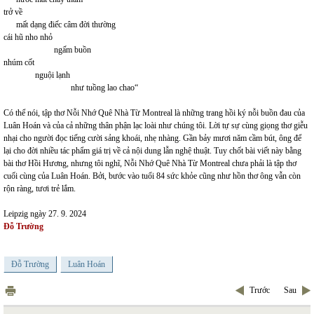
trở về
mất dạng điếc câm đời thường
cái hũ nho nhỏ
ngấm buồn
nhúm cốt
nguội lạnh
như tuồng lao chao“
Có thể nói, tập thơ Nỗi Nhớ Quê Nhà Từ Montreal là những trang hồi ký nỗi buồn đau của
Luân Hoán và của cả những thân phận lạc loài như chúng tôi. Lời tự sự cùng giọng thơ giễu
nhại cho người đọc tiếng cười sảng khoái, nhẹ nhàng. Gần bảy mươi năm cầm bút, ông để
lại cho đời nhiều tác phẩm giá trị về cả nội dung lẫn nghệ thuật. Tuy chốt bài viết này bằng
bài thơ Hồi Hương, nhưng tôi nghĩ, Nỗi Nhớ Quê Nhà Từ Montreal chưa phải là tập thơ
cuối cùng của Luân Hoán. Bởi, bước vào tuổi 84 sức khỏe cũng như hồn thơ ông vẫn còn
rộn ràng, tươi trẻ lắm.
Leipzig ngày 27. 9. 2024
Đỗ Trường
Đỗ Trường
Luân Hoán
Trước
Sau