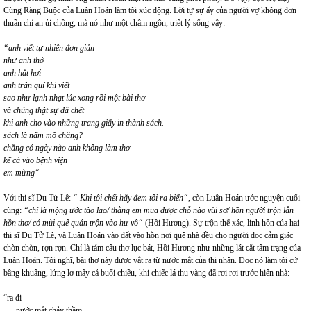
Cùng Ràng Buộc của Luân Hoán làm tôi xúc động. Lời tự sự ấy của người vợ không đơn
thuần chỉ an ủi chồng, mà nó như một châm ngôn, triết lý sống vậy:
“anh viết tự nhiên đơn giản
như anh thở
anh hắt hơi
anh trân quí khi viết
sao như lạnh nhạt lúc xong rồi một bài thơ
và chúng thật sự đã chết
khi anh cho vào những trang giấy in thành sách.
sách là nấm mồ chăng?
chẳng có ngày nào anh không làm thơ
kể cả vào bệnh viện
em mừng“
Với thi sĩ Du Tử Lê:
“ Khi tôi chết hãy đem tôi ra biển“
, còn Luân Hoán ước nguyện cuối
cùng:
“chỉ là mộng ước tào lao/ thằng em mua được chỗ nào vùi sơ/ hồn người trộn lẫn
hồn thơ/ có mùi quê quán trộn vào hư vô“
(Hồi Hương). Sự trộn thể xác, linh hồn của hai
thi sĩ Du Tử Lê, và Luân Hoán vào đất vào hồn nơi quê nhà đều cho người đọc cảm giác
chờn chờn, rợn rợn. Chỉ là tám câu thơ lục bát, Hồi Hương như những lát cắt tâm trạng của
Luân Hoán. Tôi nghĩ, bài thơ này được vắt ra từ nước mắt của thi nhân. Đọc nó làm tôi cứ
bâng khuâng, lửng lơ mấy cả buổi chiều, khi chiếc lá thu vàng đã rơi rơi trước hiên nhà:
“ra đi
nước mắt chảy thầm