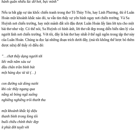
hành quân nhiều lúc dở hơi, bực mình”
Nếu ta bắt gặp sự tàn khốc chiến tranh trong thơ Tô Thùy Yên, hay Linh Phương, thì ở Luân
Hoán một khoảnh khắc nào đó, ta vẫn tìm thấy sự yên bình ngay nơi chiến trường. Và Sa
Huỳnh nơi chiến trường, hay một mảnh đất xôi đậu được Luân Hoán lấy làm lời tựa cho một
bài thơ như vậy. Có thể nói, Sa Huỳnh có hình ảnh, lời thơ rất đẹp trong diễn biến tâm lý của
người lính nơi chiến trường. Với tôi, đây là bài thơ hay nhất ở thể ngũ ngôn trong tập thơ này
của Luân Hoán. Chúng ta đọc lại những đoạn trích dưới đây, (mà tôi không thể lược bỏ thêm
được nữa) để thấy rõ điều đó:
“…chợt thấy dạng người tới
liếc mắt năm sáu sư
đầu chân trần bình bát
một hàng dọc từ từ (…)
con đường sát dòng nước
khi các thầy ngang qua
nắng xô bóng ngã xuống
nghiêng nghiêng trôi thướt tha
một khoảnh khắc kỳ diệu
thanh bình trong lòng tôi
buổi chiều chính thức đẹp
ít phút đời tuyệt vời