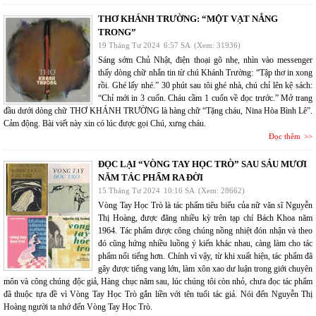
THƠ KHÁNH TRƯỜNG: “MỘT VẠT NẮNG
TRONG”
19 Tháng Tư 2024
6:57 SA
(Xem: 31936)
Sáng sớm Chủ Nhật, điện thoại gõ nhẹ, nhìn vào messenger
thấy dòng chữ nhắn tin từ chú Khánh Trường: “Tập thơ in xong
rồi. Ghé lấy nhé.” 30 phút sau tôi ghé nhà, chú chỉ lên kệ sách:
“Chỉ mới in 3 cuốn. Cháu cầm 1 cuốn về đọc trước.” Mở trang
đầu dưới dòng chữ THƠ KHÁNH TRƯỜNG là hàng chữ “Tặng cháu, Nina Hòa Bình Lê”.
Cảm động. Bài viết này xin có lúc được gọi Chú, xưng cháu.
Đọc thêm
ĐỌC LẠI “VÒNG TAY HỌC TRÒ” SAU SÁU MƯƠI
NĂM TÁC PHẨM RA ĐỜI
15 Tháng Tư 2024
10:16 SA
(Xem: 28662)
Vòng Tay Học Trò là tác phẩm tiêu biểu của nữ văn sĩ Nguyễn
Thị Hoàng, được đăng nhiều kỳ trên tạp chí Bách Khoa năm
1964. Tác phẩm được công chúng nồng nhiệt đón nhận và theo
đó cũng hứng nhiều luồng ý kiến khác nhau, càng làm cho tác
phẩm nổi tiếng hơn. Chính vì vậy, từ khi xuất hiện, tác phẩm đã
gây được tiếng vang lớn, làm xôn xao dư luận trong giới chuyên
môn và công chúng độc giả, Hàng chục năm sau, lúc chúng tôi còn nhỏ, chưa đọc tác phẩm
đã thuộc tựa đề vì Vòng Tay Học Trò gắn liền với tên tuổi tác giả. Nói đến Nguyễn Thị
Hoàng người ta nhớ đến Vòng Tay Học Trò.