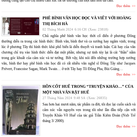
buông cũng tạo cho chị nhiều cảm xúc rất dễ thương của một tâm hồn đa cảm.
Đọc thêm
PHÊ BÌNH VĂN HỌC ĐỌC VÀ VIẾT VỚI HOÀNG
THỊ BÍCH HÀ
02 Tháng Mười 2024
6:16 CH
(Xem: 23818)
Chủ nghĩa phê bình văn học thời cổ điển ở phương Đông
thường diễn ra trong các hình thức: Bình văn, bình thơ và ca xướng hay ngâm vịnh; trong
lúc ở phương Tây thì hình thức khá phổ biến là diễn thuyết và tranh luận. Cái hay của văn
chương chỉ trụ vào hình thức diễn đạt một phần; nhưng sự tinh túy lại là cái “thần” nằm
trong góc khuất của cảm xúc và tư tưởng. Bởi vậy, khi nói đến những trường hợp xướng
văn, bình thơ hay phê bình văn học đã có rất nhiều văn nghệ sĩ Đông Tây như Jacques
Prévert, Francoise Sagan, Mark Twain… ở trời Tây hay Tô Đông Pha, Bùi Giáng…
Đọc thêm
HỒN CỐT HUẾ TRONG “TRUYỆN KHẢO…” CỦA
MỘT NHÀ VĂN RẶT HUẾ
27 Tháng Năm 2024
9:48 SA
(Xem: 26835)
Sau hơn hai mươi năm, tác phẩm ra đời, tôi đọc lại cuốn sách và
cảm xúc vẫn nguyên vẹn trong tôi như lần đầu tiếp cận với
Truyện Khảo Về Huế của tác giả Trần Kiêm Đoàn (Nxb Trẻ
tháng 3/ 2000).
Đọc thêm