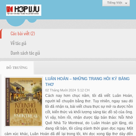
Tiếng Việt
Các bài viết (2)
Về tác giả
Danh sách tác giả
ĐỖ TRƯỜNG
LUÂN HOÁN – NHỮNG TRANG HỒI KÝ BẰNG
THƠ
02 Tháng Mười 2024
5:12 CH
Cách nay hơn chục năm, tôi đã viết: Luân Hoán,
người kể chuyện bằng thơ. Tuy nhiên, ngay sau đó
tôi đã nhận ra, bài viết chưa thực sự mở ra được hồn
cốt, kiến thức và khối lượng sáng tác đồ sộ của ông.
Vì vậy, hôm rồi, nhận được tập bản thảo: Nỗi Nhớ
Quê Nhà Từ Montreal, do Luân Hoán gửi tặng, dù
đang rất bận, tôi cũng dành thời gian đọc ngay. Một
cảm xúc khác, Luân Hoán đã để lại trong tôi, khi đọc xong tập thơ dày đến