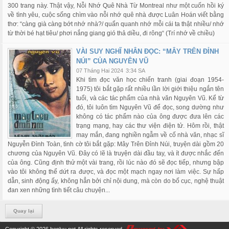
300 trang này. Thật vậy, Nỗi Nhớ Quê Nhà Từ Montreal như một cuốn hồi ký
về tình yêu, cuộc sống chìm vào nỗi nhớ quê nhà được Luân Hoán viết bằng
thơ: “càng già càng bớt nhớ nhà?/ quẩn quanh nhớ mỗi cái ta thật nhiều/ nhớ
từ thời bé hạt tiêu/ phơi nắng giang gió thả diều, đi rông“ (Trí nhớ về chiều)
VÀI SUY NGHĨ NHÂN ĐỌC: “MÂY TRÊN ĐỈNH
NÚI” CỦA NGUYÊN VŨ
07 Tháng Hai 2024
3:34 SA
Khi tìm đọc văn học chiến tranh (giai đoạn 1954-
1975) tôi bắt gặp rất nhiều lần lời giới thiệu ngắn tên
tuổi, và các tác phẩm của nhà văn Nguyên Vũ. Kể từ
đó, tôi luôn tìm Nguyên Vũ để đọc, song dường như
không có tác phẩm nào của ông được đưa lên các
trạng mạng, hay các thư viện điện tử. Hôm rồi, thật
may mắn, đang nghiền ngẫm về cố nhà văn, nhạc sĩ
Nguyễn Đình Toàn, tình cờ tôi bắt gặp: Mây Trên Đỉnh Núi, truyện dài gồm 20
chương của Nguyên Vũ. Đây có lẽ là truyện dài đầu tay, và ít được nhắc đến
của ông. Cũng định thử một vài trang, rồi lúc nào đó sẽ đọc tiếp, nhưng bập
vào tôi không thể dứt ra được, và đọc một mạch ngay nơi làm việc. Sự hấp
dẫn, sinh động ấy, không hẳn bởi chỉ nội dung, mà còn do bố cục, nghệ thuật
đan xen những tình tiết câu chuyện...
Quay lại