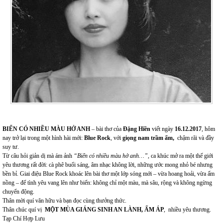
BIỂN CÓ NHIỀU MÀU HỞ ANH
– bài thơ của
Đặng Hiền
viết ngày
16.12.2017
, hôm
nay trở lại trong một hình hài mới:
Blue Rock
, với
giọng nam trầm ấm,
chậm rãi và đầy
suy tư.
Từ câu hỏi giản dị mà ám ảnh
“Biển có nhiều màu hở anh…”
, ca khúc mở ra một thế giới
yêu thương rất đời: cà phê buổi sáng, âm nhạc không lời, những ước mong nhỏ bé nhưng
bền bỉ. Giai điệu Blue Rock khoác lên bài thơ một lớp sóng mới – vừa hoang hoải, vừa ấm
nồng – để tình yêu vang lên như biển: không chỉ một màu, mà sâu, rộng và không ngừng
chuyển động.
Thân mời quí văn hữu và bạn đọc cùng thưởng thức.
Thân chúc quí vị
MỘT MÙA GIÁNG SINH AN LÀNH, ẤM ÁP
, nhiều yêu thương.
Tạp Chí Hợp Lưu