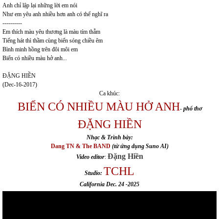
Anh chỉ lập lại những lời em nói
Như em yêu anh nhiều hơn anh có thể nghĩ ra
----------
Em thích màu yêu thương là màu tím thẫm
Tiếng hát thì thầm cùng biển sóng chiều êm
Bình minh hồng trên đôi môi em
Biển có nhiều màu hở anh...
ĐẶNG HIỀN
(Dec-16-2017)
Ca khúc:
BIỂN CÓ NHIỀU MÀU HỞ ANH
-
phổ thơ
ĐẶNG HIỀN
Nhạc & Trình bày:
Dang TN & The BAND
(từ ứng dụng Suno AI)
Đặng Hiền
Video editor
:
TCHL
Studio:
California Dec. 24 -2025