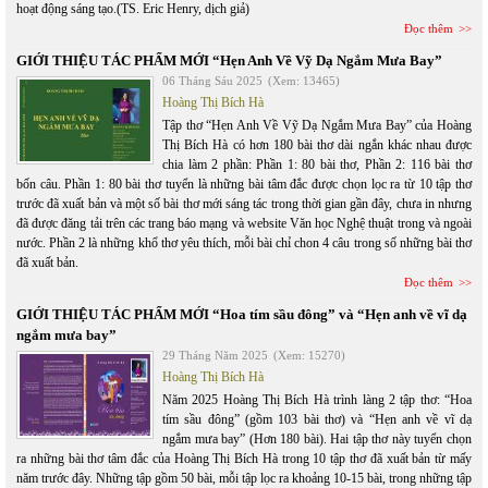
hoạt động sáng tạo.(TS. Eric Henry, dịch giả)
Đọc thêm
GIỚI THIỆU TÁC PHẨM MỚI “Hẹn Anh Về Vỹ Dạ Ngắm Mưa Bay”
06 Tháng Sáu 2025
(Xem: 13465)
Hoàng Thị Bích Hà
Tập thơ “Hẹn Anh Về Vỹ Dạ Ngắm Mưa Bay” của Hoàng
Thị Bích Hà có hơn 180 bài thơ dài ngắn khác nhau được
chia làm 2 phần: Phần 1: 80 bài thơ, Phần 2: 116 bài thơ
bốn câu. Phần 1: 80 bài thơ tuyển là những bài tâm đắc được chọn lọc ra từ 10 tập thơ
trước đã xuất bản và một số bài thơ mới sáng tác trong thời gian gần đây, chưa in nhưng
đã được đăng tải trên các trang báo mạng và website Văn học Nghệ thuật trong và ngoài
nước. Phần 2 là những khổ thơ yêu thích, mỗi bài chỉ chon 4 câu trong số những bài thơ
đã xuất bản.
Đọc thêm
GIỚI THIỆU TÁC PHẨM MỚI “Hoa tím sầu đông” và “Hẹn anh về vĩ dạ
ngắm mưa bay”
29 Tháng Năm 2025
(Xem: 15270)
Hoàng Thị Bích Hà
Năm 2025 Hoàng Thị Bích Hà trình làng 2 tập thơ: “Hoa
tím sầu đông” (gồm 103 bài thơ) và “Hẹn anh về vĩ dạ
ngắm mưa bay” (Hơn 180 bài). Hai tập thơ này tuyển chọn
ra những bài thơ tâm đắc của Hoàng Thị Bích Hà trong 10 tập thơ đã xuất bản từ mấy
năm trước đây. Những tập gồm 50 bài, mỗi tập lọc ra khoảng 10-15 bài, trong những tập