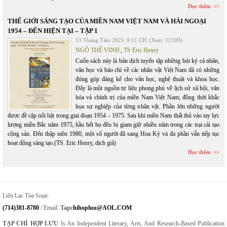
Đọc thêm
THẾ GIỚI SÁNG TẠO CỦA MIỀN NAM VIỆT NAM VÀ HẢI NGOẠI
1954 – ĐẾN HIỆN TẠI – TẬP 1
13 Tháng Tám 2025
9:11 CH
(Xem: 12109)
NGÔ THẾ VINH
,
TS Eric Henry
Cuốn sách này là bản dịch tuyển tập những bút ký cá nhân,
văn học và báo chí về các nhân vật Việt Nam đã có những
đóng góp đáng kể cho văn học, nghệ thuật và khoa học.
Đây là một nguồn tư liệu phong phú về lịch sử xã hội, văn
hóa và chính trị của miền Nam Việt Nam, đồng thời khắc
họa sự nghiệp của từng nhân vật. Phần lớn những người
được đề cập nổi bật trong giai đoạn 1954 – 1975. Sau khi miền Nam thất thủ vào tay lực
lượng miền Bắc năm 1975, hầu hết họ đều bị giam giữ nhiều năm trong các trại cải tạo
cộng sản. Đến thập niên 1980, một số người đã sang Hoa Kỳ và đa phần vẫn tiếp tục
hoạt động sáng tạo.(TS. Eric Henry, dịch giả)
Đọc thêm
Liên Lạc Tòa Soạn:
(714)381-8780
/ Email:
Tapc
Hihopluu@AOL.COM
TẠP CHÍ HỢP LƯU
Is An Independent Literary, Arts, And Research-Based Publication