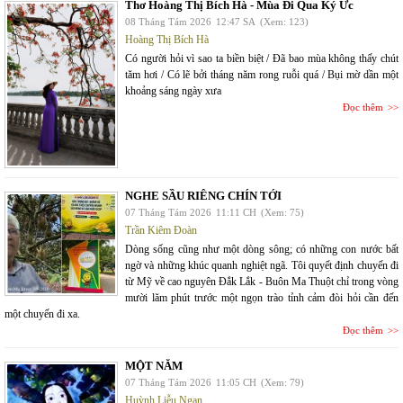
Thơ Hoàng Thị Bích Hà - Mùa Đi Qua Ký Ức
08 Tháng Tám 2026
12:47 SA
(Xem: 123)
Hoàng Thị Bích Hà
Có người hỏi vì sao ta biền biệt / Đã bao mùa không thấy chút
tăm hơi / Có lẽ bởi tháng năm rong ruỗi quá / Bụi mờ dần một
khoảng sáng ngày xưa
Đọc thêm
NGHE SẦU RIÊNG CHÍN TỚI
07 Tháng Tám 2026
11:11 CH
(Xem: 75)
Trần Kiêm Đoàn
Dòng sống cũng như một dòng sông; có những con nước bất
ngờ và những khúc quanh nghiệt ngã. Tôi quyết định chuyến đi
từ Mỹ về cao nguyên Đắk Lắk - Buôn Ma Thuột chỉ trong vòng
mười lăm phút trước một ngọn trào tỉnh cảm đòi hỏi cần đến
một chuyến đi xa.
Đọc thêm
MỘT NĂM
07 Tháng Tám 2026
11:05 CH
(Xem: 79)
Huỳnh Liễu Ngạn