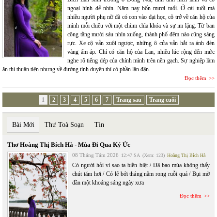
ngoại hình dễ nhìn. Năm nay bốn mươi tuổi. Ở cái tuổi mà
nhiều người phụ nữ đã có con vào đại học, cô trở về căn hộ của
mình mỗi chiều với một chùm chìa khóa và sự im lặng. Từ ban
công tầng mười sáu nhìn xuống, thành phố đêm nào cũng sáng
rực. Xe cộ vẫn xuôi ngược, những ô cửa vẫn hắt ra ánh đèn
vàng ấm áp. Chỉ có căn hộ của Lan, nhiều lúc rộng đến mức
nghe rõ tiếng dép của chính mình trên nền gạch. Sự nghiệp làm
ăn thì thuận tiện nhưng về đường tình duyên thì có phần lận đận.
Đọc thêm
1
2
3
4
5
6
7
Trang sau
Trang cuối
Bài Mới
Thư Toà Soạn
Tin
Thơ Hoàng Thị Bích Hà - Mùa Đi Qua Ký Ức
08 Tháng Tám 2026
12:47 SA
(Xem: 123)
Hoàng Thị Bích Hà
Có người hỏi vì sao ta biền biệt / Đã bao mùa không thấy
chút tăm hơi / Có lẽ bởi tháng năm rong ruỗi quá / Bụi mờ
dần một khoảng sáng ngày xưa
Đọc thêm