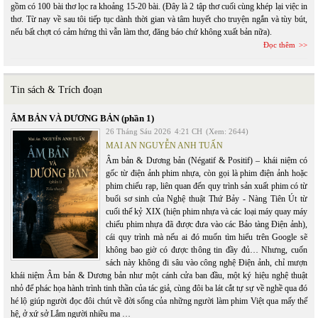
gồm có 100 bài thơ lọc ra khoảng 15-20 bài. (Đây là 2 tập thơ cuối cùng khép lại việc in
thơ. Từ nay về sau tôi tiếp tục dành thời gian và tâm huyết cho truyện ngắn và tùy bút,
nếu bất chợt có cảm hứng thì vẫn làm thơ, đăng báo chứ không xuất bản nữa).
Đọc thêm
Tin sách & Trích đoạn
ÂM BẢN VÀ DƯƠNG BẢN (phần 1)
26 Tháng Sáu 2026
4:21 CH
(Xem: 2644)
MAI AN NGUYỄN ANH TUẤN
Âm bản & Dương bản (Négatif & Positif) – khái niệm có
gốc từ điện ảnh phim nhựa, còn gọi là phim điện ảnh hoặc
phim chiếu rạp, liên quan đến quy trình sản xuất phim có từ
buổi sơ sinh của Nghệ thuật Thứ Bảy - Nàng Tiên Út từ
cuối thế kỷ XIX (hiện phim nhựa và các loại máy quay máy
chiếu phim nhựa đã được đưa vào các Bảo tàng Điện ảnh),
cái quy trình mà nếu ai đó muốn tìm hiểu trên Google sẽ
không bao giờ có được thông tin đầy đủ… Nhưng, cuốn
sách này không đi sâu vào công nghệ Điện ảnh, chỉ mượn
khái niệm Âm bản & Dương bản như một cánh cửa ban đầu, một ký hiệu nghệ thuật
nhỏ để phác họa hành trình tinh thần của tác giả, cùng đôi ba lát cắt tự sự về nghề qua đó
hé lộ giúp người đọc đôi chút về đời sống của những người làm phim Việt qua mấy thế
hệ, ở xứ sở Lắm người nhiều ma …