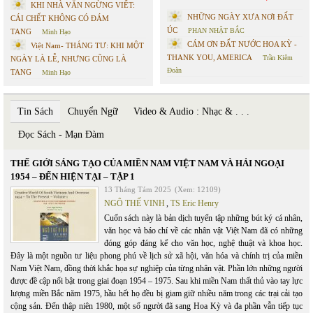
KHI NHÀ VĂN NGỪNG VIẾT:
NHỮNG NGÀY XƯA NƠI ĐẤT
CÁI CHẾT KHÔNG CÓ ĐÁM
ÚC
PHAN NHẬT BẮC
TANG
Minh Hạo
CÁM ƠN ĐẤT NƯỚC HOA KỲ -
Việt Nam- THÁNG TƯ: KHI MỘT
THANK YOU, AMERICA
Trần Kiêm
NGÀY LÀ LỄ, NHƯNG CŨNG LÀ
Đoàn
TANG
Minh Hạo
Tin Sách
Chuyển Ngữ
Video & Audio : Nhạc & . . .
Đọc Sách - Mạn Đàm
THẾ GIỚI SÁNG TẠO CỦA MIỀN NAM VIỆT NAM VÀ HẢI NGOẠI
1954 – ĐẾN HIỆN TẠI – TẬP 1
13 Tháng Tám 2025
(Xem: 12109)
NGÔ THẾ VINH
,
TS Eric Henry
Cuốn sách này là bản dịch tuyển tập những bút ký cá nhân,
văn học và báo chí về các nhân vật Việt Nam đã có những
đóng góp đáng kể cho văn học, nghệ thuật và khoa học.
Đây là một nguồn tư liệu phong phú về lịch sử xã hội, văn hóa và chính trị của miền
Nam Việt Nam, đồng thời khắc họa sự nghiệp của từng nhân vật. Phần lớn những người
được đề cập nổi bật trong giai đoạn 1954 – 1975. Sau khi miền Nam thất thủ vào tay lực
lượng miền Bắc năm 1975, hầu hết họ đều bị giam giữ nhiều năm trong các trại cải tạo
cộng sản. Đến thập niên 1980, một số người đã sang Hoa Kỳ và đa phần vẫn tiếp tục