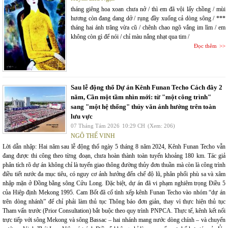
tháng giêng hoa xoan chưa nở / thì em đã vội lấy chồng / mùi
hương còn đang dang dở / rụng đầy xuống cả dòng sông / ***
tháng hai ánh trăng vừa cũ / chênh chao ngõ vắng im lìm / em
không còn gì để nói / chỉ màu nắng nhạt qua tim /
Đọc thêm
Sau lễ động thổ Dự án Kênh Funan Techo Cách đây 2
năm, Cần một tầm nhìn mới: từ "một công trình"
sang "một hệ thống" thủy văn ảnh hưởng trên toàn
lưu vực
07 Tháng Tám 2026
10:29 CH
(Xem: 206)
NGÔ THẾ VINH
Lời dẫn nhập: Hai năm sau lễ động thổ ngày 5 tháng 8 năm 2024, Kênh Funan Techo vẫn
đang được thi công theo từng đoạn, chưa hoàn thành toàn tuyến khoảng 180 km. Tác giả
phân tích rõ dự án không chỉ là tuyến giao thông đường thủy đơn thuần mà còn là công trình
điều tiết nước đa mục tiêu, có nguy cơ ảnh hưởng đến chế độ lũ, phân phối phù sa và xâm
nhập mặn ở Đồng bằng sông Cửu Long. Đặc biệt, dự án đã vi phạm nghiêm trọng Điều 5
của Hiệp định Mekong 1995. Cam Bốt đã cố tình xếp kênh Funan Techo vào nhóm “dự án
trên dòng nhánh” để chỉ phải làm thủ tục Thông báo đơn giản, thay vì thực hiện thủ tục
Tham vấn trước (Prior Consultation) bắt buộc theo quy trình PNPCA. Thực tế, kênh kết nối
trực tiếp với sông Mekong và sông Bassac – hai nhánh mang nước dòng chính – và chuyển