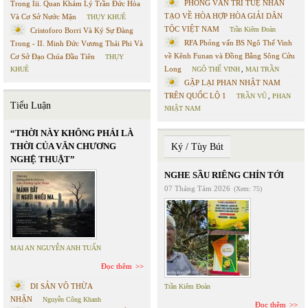
PHỎNG VẤN TRÍ TUỆ NHÂN
Trong Iii. Quan Khám Lý Trần Đức Hòa
TẠO VỀ HÒA HỢP HÒA GIẢI DÂN
Và Cơ Sở Nước Mặn
THỤY KHUÊ
TỘC VIỆT NAM
Trần Kiêm Đoàn
Cristoforo Borri Và Ký Sự Đàng
RFA Phỏng vấn BS Ngô Thế Vinh
Trong - II. Minh Đức Vương Thái Phi Và
về Kênh Funan và Đồng Bằng Sông Cửu
Cơ Sở Đạo Chúa Đầu Tiên
THỤY
Long
KHUÊ
NGÔ THẾ VINH
,
MAI TRẦN
GẶP LẠI PHAN NHẬT NAM
TRÊN QUỐC LỘ 1
TRẦN VŨ
,
PHAN
Tiểu Luận
NHẬT NAM
“THỜI NÀY KHÔNG PHẢI LÀ
THỜI CỦA VĂN CHƯƠNG
Ký / Tùy Bút
NGHỆ THUẬT”
NGHE SẦU RIÊNG CHÍN TỚI
07 Tháng Tám 2026
(Xem: 75)
MAI AN NGUYỄN ANH TUẤN
Đọc thêm
DI SẢN VÔ THỪA
Trần Kiêm Đoàn
NHẬN
Nguyễn Công Khanh
Đọc thêm