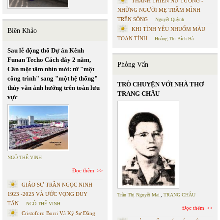
THÁNH THIÊN NỮ TƯỚNG -
NHỮNG NGƯỜI MẸ TRẦM MÌNH
TRÊN SÔNG
Nguyệt Quỳnh
KHI TÌNH YÊU NHUỐM MÀU
Biên Khảo
TOAN TÍNH
Hoàng Thị Bích Hà
Sau lễ động thổ Dự án Kênh
Funan Techo Cách đây 2 năm,
Phỏng Vấn
Cần một tầm nhìn mới: từ "một
công trình" sang "một hệ thống"
TRÒ CHUYỆN VỚI NHÀ THƠ
thủy văn ảnh hưởng trên toàn lưu
TRANG CHÂU
vực
NGÔ THẾ VINH
Đọc thêm
GIÁO SƯ TRẦN NGỌC NINH
1923 -2025 VÀ ƯỚC VỌNG DUY
Trần Thị Nguyệt Mai
,
TRANG CHÂU
TÂN
NGÔ THẾ VINH
Đọc thêm
Cristoforo Borri Và Ký Sự Đàng