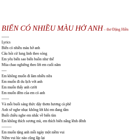
BIỂN CÓ NHIỀU MÀU HỞ ANH
– thơ Đặng Hiền
------
Lyrics
Biển có nhiều màu hở anh
Câu hỏi cứ lung linh theo sóng
Em yêu biển sao biển buồn như thế
Mùa chao nghiêng theo lời em cuối năm
----
Em không muốn đi làm nhiều nữa
Em muốn đi du lịch với anh
Em muốn thấy anh cười
Em muốn đêm của em có anh
------
Và mỗi buổi sáng thức dậy thơm hương cà phê
Anh sẽ nghe nhạc không lời khi em đang tắm
Buổi chiều nghe em nhắc về biển tím
Em không thích sương mù, em thích biển nắng lênh đênh
--------
Em muốn tặng anh mỗi ngày một niềm vui
Niềm vui lúc nào cũng lập lại