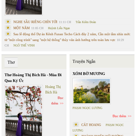
NGHE SẦU RIÊNG CHÍN TỚI
11:11 CH
Trần Kiêm Đoàn
MỘT NĂM
11:05 CH
Huỳnh Liễu Ngạn
Sau lễ động thổ Dự án Kênh Funan Techo Cách đây 2 năm, Cần một tầm nhìn mới:
từ "một công trình" sang "một hệ thống" thủy văn ảnh hưởng trên toàn lưu vực
10:29
CH
NGÔ THẾ VINH
Truyện Ngắn
Thơ
XÓM BỜ MƯƠNG
Thơ Hoàng Thị Bích Hà - Mùa Đi
Qua Ký Ức
Hoàng Thị
Bích Hà
Đọc
thêm
PHẠM NGỌC LƯƠNG
Đọc thêm
CÁT HOANG
PHẠM NGỌC
LƯƠNG