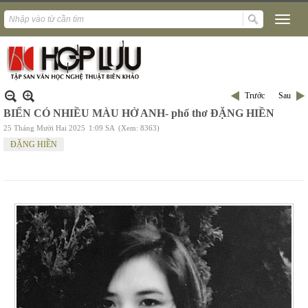
Trước
Sau
BIỂN CÓ NHIỀU MÀU HỞ ANH- phổ thơ ĐẶNG HIỀN
25 Tháng Mười Hai 2025
1:09 SA
(Xem: 8363)
ĐẶNG HIỀN