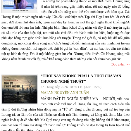
Có những tác phẩm không thuộc về một thời điểm. Chúng lặng
lẽ nằm lại trên trang giấy nhiều năm, rồi một ngày nào đó bỗng
hiện lên với sức nặng như thể vừa mới được viết hôm qua. Cát
Hoang là một truyện ngắn như vậy. Lần đầu xuất hiện trên Tạp chí Hợp Lưu bởi lối viết tối
giản, đứt đoạn như điện ảnh, ngôn ngữ đầy ký hiệu, và một thế giới nghệ thuật khiến người
đọc vừa bối rối vừa ám ảnh. Nhà phê bình Thụy Khuê từng nhận xét đây là một truyện ngắn
có cấu trúc của thơ hiện đại, nơi mỗi câu chữ đều trở thành một ám hiệu, buộc người đọc
phải đọc bằng trực giác nhiều hơn bằng cốt truyện. Trong thế giới ấy, có một bãi đất nổi giữa
dòng sông, một cộng đồng sống như chưa từng biết đến ánh sáng của văn minh, nơi trẻ em
không được học chữ, nơi người biết chữ bị gọi là "con điên", và nơi bạo lực dần trở thành
trật tự bình thường. Đó là một không gian hư cấu. Nhưng điều khiến Cát Hoang sống mãi
không nằm ở tính hư cấu ấy, mà ở khả năng đánh thức những câu hỏi chưa bao giờ cũ:
Đọc thêm
“THỜI NÀY KHÔNG PHẢI LÀ THỜI CỦA VĂN
CHƯƠNG NGHỆ THUẬT”
22 Tháng Bảy 2026
10:50 CH
(Xem: 1539)
MAI AN NGUYỄN ANH TUẤN
MẢNH ĐẤT ÍT NGƯỜI NHIỀU MA… NGƯỜI, viết hoa,
theo tính chất triết học cả Đông lẫn Tây, và theo cách hiểu của
tâm lý đời thường nhiều biến động này là “Tử tế”, đang ít dần đi cùng với sự teo tóp của
Lương tri, sự lẩn trốn của cái Thiện, sự đánh mất Tình thương và Lòng trắc ẩn… Ma, theo
nghĩa khái quát về bản chất Ma Quỷ trong con người đang trỗi dậy, không chỉ là hình tượng
dọa nạt con trẻ nữa mà đang trở thành thế lực khủng khiếp đe dọa thống trị toàn bộ cơ chế
hoạt động lẫn tinh thần – đạo lý xã hội…