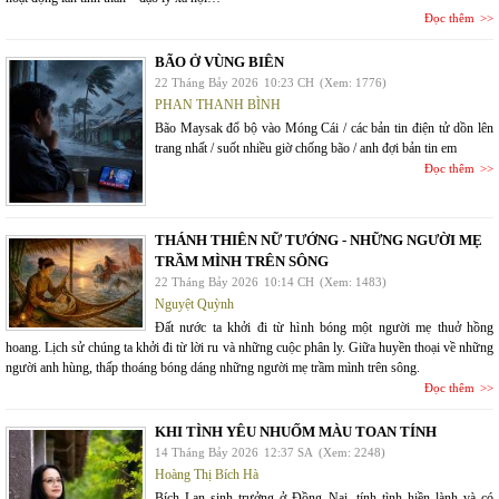
Đọc thêm
BÃO Ở VÙNG BIÊN
22 Tháng Bảy 2026
10:23 CH
(Xem: 1776)
PHAN THANH BÌNH
Bão Maysak đổ bộ vào Móng Cái / các bản tin điện tử dồn lên
trang nhất / suốt nhiều giờ chống bão / anh đợi bản tin em
Đọc thêm
THÁNH THIÊN NỮ TƯỚNG - NHỮNG NGƯỜI MẸ
TRẦM MÌNH TRÊN SÔNG
22 Tháng Bảy 2026
10:14 CH
(Xem: 1483)
Nguyệt Quỳnh
Đất nước ta khởi đi từ hình bóng một người mẹ thuở hồng
hoang. Lịch sử chúng ta khởi đi từ lời ru và những cuộc phân ly. Giữa huyền thoại về những
người anh hùng, thấp thoáng bóng dáng những người mẹ trầm mình trên sông.
Đọc thêm
KHI TÌNH YÊU NHUỐM MÀU TOAN TÍNH
14 Tháng Bảy 2026
12:37 SA
(Xem: 2248)
Hoàng Thị Bích Hà
Bích Lan sinh trưởng ở Đồng Nai, tính tình hiền lành và có