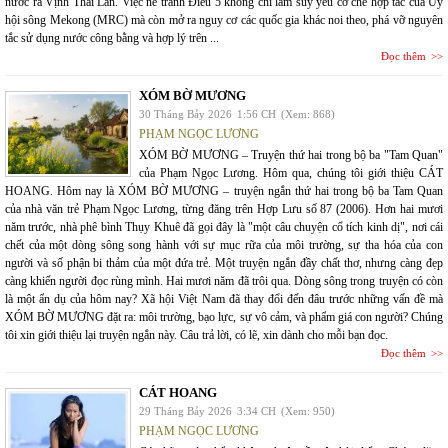
nước ra Vịnh Thái Lan. Việc né tránh Điều 5 không chỉ làm suy yếu cơ chế hợp tác của Ủy
hội sông Mekong (MRC) mà còn mở ra nguy cơ các quốc gia khác noi theo, phá vỡ nguyên
tắc sử dụng nước công bằng và hợp lý trên ...
Đọc thêm
XÓM BỜ MƯƠNG
30 Tháng Bảy 2026
1:56 CH
(Xem: 868)
PHẠM NGỌC LƯƠNG
XÓM BỜ MƯƠNG – Truyện thứ hai trong bộ ba "Tam Quan"
của Phạm Ngọc Lương. Hôm qua, chúng tôi giới thiệu CÁT
HOANG. Hôm nay là XÓM BỜ MƯƠNG – truyện ngắn thứ hai trong bộ ba Tam Quan
của nhà văn trẻ Phạm Ngọc Lương, từng đăng trên Hợp Lưu số 87 (2006). Hơn hai mươi
năm trước, nhà phê bình Thụy Khuê đã gọi đây là "một câu chuyện cổ tích kinh dị", nơi cái
chết của một dòng sông song hành với sự mục rữa của môi trường, sự tha hóa của con
người và số phận bi thảm của một đứa trẻ. Một truyện ngắn đầy chất thơ, nhưng càng đẹp
càng khiến người đọc rùng mình. Hai mươi năm đã trôi qua. Dòng sông trong truyện có còn
là một ẩn dụ của hôm nay? Xã hội Việt Nam đã thay đổi đến đâu trước những vấn đề mà
XÓM BỜ MƯƠNG đặt ra: môi trường, bạo lực, sự vô cảm, và phẩm giá con người? Chúng
tôi xin giới thiệu lại truyện ngắn này. Câu trả lời, có lẽ, xin dành cho mỗi bạn đọc.
Đọc thêm
CÁT HOANG
29 Tháng Bảy 2026
3:34 CH
(Xem: 950)
PHẠM NGỌC LƯƠNG