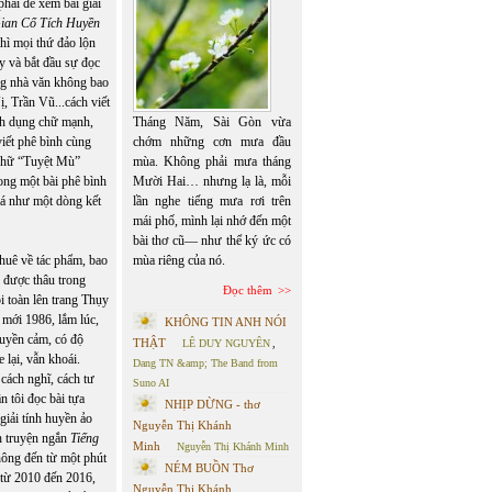
hải để xem bài giải
ian Cổ Tích Huyền
thì mọi thứ đảo lộn
ạy và bắt đầu sự đọc
ng nhà văn không bao
 Trần Vũ...cách viết
ách dụng chữ mạnh,
Tháng Năm, Sài Gòn vừa
viết phê bình cùng
chớm những cơn mưa đầu
 chữ “Tuyệt Mù”
mùa. Không phải mưa tháng
rong một bài phê bình
Mười Hai… nhưng lạ là, mỗi
giá như một dòng kết
lần nghe tiếng mưa rơi trên
mái phố, mình lại nhớ đến một
bài thơ cũ— như thể ký ức có
huê về tác phẩm, bao
mùa riêng của nó.
 được thâu trong
Đọc thêm
i toàn lên trang Thụy
mới 1986, lắm lúc,
KHÔNG TIN ANH NÓI
ruyền cảm, có độ
THẬT
LÊ DUY NGUYÊN
,
 lại, vẫn khoái.
Dang TN &amp; The Band from
cách nghĩ, cách tư
Suno AI
n tôi đọc bài tựa
NHỊP DỪNG - thơ
iải tính huyền ảo
Nguyễn Thị Khánh
nh truyện ngắn
Tiếng
Minh
Nguyễn Thị Khánh Minh
hông đến từ một phút
NÉM BUỒN Thơ
g từ 2010 đến 2016,
Nguyễn Thị Khánh