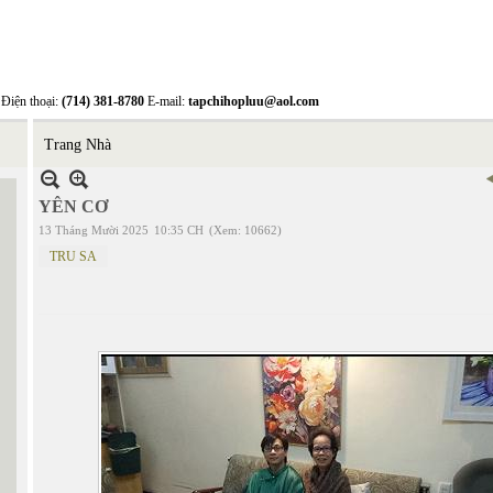
Điện thoại:
(714) 381-8780
E-mail:
tapchihopluu@aol.com
Trang Nhà
YÊN CƠ
13 Tháng Mười 2025
10:35 CH
(Xem: 10662)
TRU SA