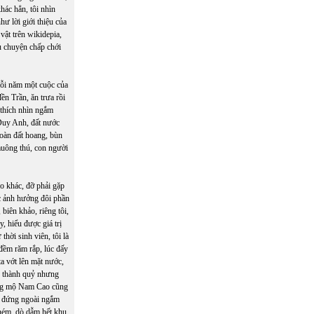
hác hẳn, tôi nhìn
ư lời giới thiệu của
vật trên wikidepia,
u chuyện chấp chới
mỗi năm một cuộc của
ền Trần, ăn trưa rồi
 thích nhìn ngắm
 Duy Anh, đất nước
toàn đất hoang, bùn
muông thú, con người
o khác, đỡ phải gặp
 ảnh hưởng đôi phần
 biên khảo, riêng tôi,
, hiểu được giá trị
hời sinh viên, tôi là
 đềm răm rắp, lúc đấy
ta vớt lên mặt nước,
h thành quỷ nhưng
iếng mộ Nam Cao cũng
ôi đứng ngoài ngắm
i ném, dò dẫm hết khu