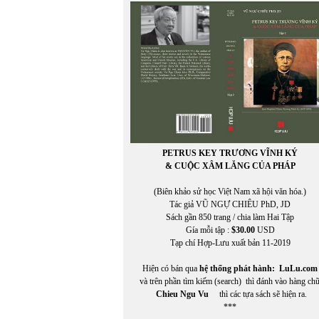
Bùi Hoàng Linh
BÙI HOẰNG VỊ
BÙI NGỌC KHÔI
Bùi Ngọc Khôi chuyển ngữ
Bùi Thanh Xuân
BÙI VĨNH PHÚC
PETRUS KEY TRƯƠNG VĨNH KÝ
& CUỘC XÂM LĂNG CỦA PHÁP
(Biên khảo sử học Việt Nam xã hội văn hóa.)
Tác giả VŨ NGỰ CHIÊU PhD, JD
Sách gần 850 trang / chia làm Hai Tập
Gía mỗi tập :
$30.00
USD
Tạp chí Hợp-Lưu xuất bản 11-2019
Hiện có bán qua
hệ thống phát hành:
LuLu.com
và trên phần tìm kiếm (search) thì đánh vào hàng ch
Chieu Ngu Vu
thì các tựa sách sẽ hiện ra.
***