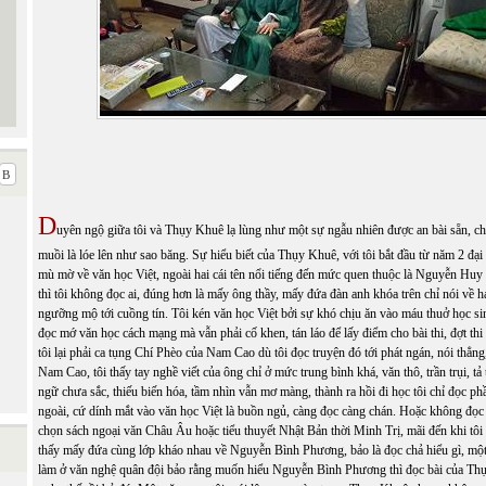
D
uyên ngộ giữa tôi và Thụy Khuê lạ lùng như một sự ngẫu nhiên được an bài sẵn, ch
muồi là lóe lên như sao băng. Sự hiểu biết của Thụy Khuê, với tôi bắt đầu từ năm 2 đại 
mù mờ về văn học Việt, ngoài hai cái tên nổi tiếng đến mức quen thuộc là Nguyễn Hu
thì tôi không đọc ai, đúng hơn là mấy ông thầy, mấy đứa đàn anh khóa trên chỉ nói về h
ngưỡng mộ tới cuồng tín. Tôi kén văn học Việt bởi sự khó chịu ăn vào máu thuở học si
đọc mớ văn học cách mạng mà vẫn phải cố khen, tán láo để lấy điểm cho bài thi, đợt thi
tôi lại phải ca tụng Chí Phèo của Nam Cao dù tôi đọc truyện đó tới phát ngán, nói thẳn
Nam Cao, tôi thấy tay nghề viết của ông chỉ ở mức trung bình khá, văn thô, trần trụi, 
ngữ chưa sắc, thiếu biến hóa, tầm nhìn vẫn mơ màng, thành ra hồi đi học tôi chỉ đọc p
ngoài, cứ dính mắt vào văn học Việt là buồn ngủ, càng đọc càng chán. Hoặc không đọc 
chọn sách ngoại văn Châu Âu hoặc tiểu thuyết Nhật Bản thời Minh Trị, mãi đến khi tôi 
thấy mấy đứa cùng lớp kháo nhau về Nguyễn Bình Phương, bảo là đọc chả hiểu gì, một
làm ở văn nghệ quân đội bảo rằng muốn hiểu Nguyễn Bình Phương thì đọc bài của Thụ