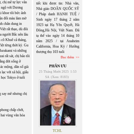
, chị mê tự lực văn
tiếc khi được tin: Nhà văn,
ri ngộ với Dương
Nhà giáo DOÃN QUỐC SỸ
i khoe tôi bức ảnh
/ Pháp danh HẠNH TUỆ /
cận đổi màu làm mờ
Sinh ngày 17 tháng 2 năm
nh chân dung in
1923 tại Hạ Yên Quyết, Hà
iệt rất thạo, dù đôi
Đông,Hà Nội, Việt Nam. Đã
của người Bắc nên lâu
tạ thế vào ngày 14 tháng 10
à cô Khuê cả tháng,
năm 2025 / tại Anaheim
iệt từng thời kỳ. Gu
California, Hoa Kỳ / Hưởng
 Murakami và những
thượng thọ 103 tuổi
i rất sát, chị bảo tôi
Đọc thêm
ằng đời sống ở
PHÂN ƯU
 ác mộng, dân số già
25 Tháng Mười 2025
1:53
 lạc với xã hội, giấu
SA
(Xem: 8183)
i học Tokyo ở tuổi
ng say mê nhưng chị
 phong chấp chới,
ả hai vùng văn hóa
TCHL