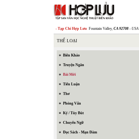
- Tạp Chí Hợp Lưu
Fountain Valley,
CA 92708
- USA
THỂ LOẠI
Biên Khảo
Truyện Ngắn
Bài Mới
Tiểu Luận
Thơ
Phỏng Vấn
Ký / Tùy Bút
Chuyển Ngữ
Đọc Sách - Mạn Đàm