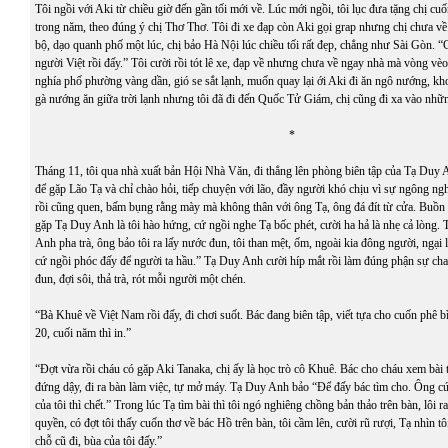
Tôi ngồi với Aki từ chiều giờ đến gần tối mới về. Lúc mới ngồi, tôi lục đưa tặng chị cu
trong năm, theo đúng ý chị Thơ Thơ. Tôi đi xe đạp còn Aki gọi grap nhưng chị chưa v
bộ, dạo quanh phố một lúc, chị bảo Hà Nội lúc chiều tối rất đẹp, chẳng như Sài Gòn. “
người Việt rồi đấy.” Tôi cười rồi tót lê xe, đạp về nhưng chưa về ngay nhà mà vòng vè
nghía phố phường vàng dần, gió se sắt lạnh, muốn quay lại ới Aki đi ăn ngô nướng, kh
gà nướng ăn giữa trời lạnh nhưng tôi đã đi đến Quốc Tử Giám, chị cũng đi xa vào nhữ
*
Tháng 11, tôi qua nhà xuất bản Hội Nhà Văn, đi thẳng lên phòng biên tập của Tạ Duy A
để gặp Lão Tạ và chỉ chào hỏi, tiếp chuyện với lão, đầy người khó chịu vì sự ngông ng
rồi cũng quen, bấm bụng rằng mày mà không thân với ông Tạ, ông đá đít từ cửa. Buồn
gặp Tạ Duy Anh là tôi hào hứng, cứ ngồi nghe Tạ bốc phét, cười ha hả là nhẹ cả lòng. 
Anh pha trà, ông bảo tôi ra lấy nước đun, tôi than mệt, ốm, ngoài kia đông người, ngại 
cứ ngồi phóc đấy để người ta hầu.” Tạ Duy Anh cười híp mắt rồi làm đúng phận sự cha
đun, đợi sôi, thả trà, rót mỗi người một chén.
“Bà Khuê về Việt Nam rồi đấy, đi chơi suốt. Bác đang biên tập, viết tựa cho cuốn phê b
20, cuối năm thì in.”
“Đợt vừa rồi cháu có gặp Aki Tanaka, chị ấy là học trò cô Khuê. Bác cho cháu xem bài tự
đứng dậy, đi ra bàn làm việc, tự mở máy. Tạ Duy Anh bảo “Để đấy bác tìm cho. Ông cứ 
của tôi thì chết.” Trong lúc Tạ tìm bài thì tôi ngó nghiêng chồng bản thảo trên bàn, lôi ra
quyền, có đợt tôi thấy cuốn thơ về bác Hồ trên bàn, tôi cầm lên, cười rũ rượi, Tạ nhìn 
chỗ cũ đi, bùa của tôi đấy.”