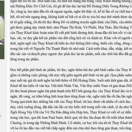
nghe thế rồi bỏ đó. Một năm sau, tôi mới lên mạng tìm trang Thụy Khuê nhưng không p
mã
Những Đứa Trẻ Chết Già
, tôi gõ để tìm đọc lại bài Đỗ Hoàng Diệu Trong
Không G
Ảo
, cũng lạ, hai năm đầu tôi rất ngoan ngoãn, nghe lời thầy cô, kể từ lần cố sự chết hụt 
hết, tôi trở nên ngang tàng, không kính nể bất cứ ai rồi tự xóa bỏ mọi thứ mình được d
từ tờ giấy trắng, rồi thì tôi đọc
Bóng Đè
và những truyện ngắn khác của Diệu, của nhữ
giờ được giảng dạy chính thức như Phạm Thị Hoài, Võ Phiến, Mai Thảo, Bùi Hoằng Vị,
của Thụy Khuê khác hoàn toàn lối viết phê bình đương thời, thoạt đầu tôi hơi sốc vì c
bạo, sắc, tư duy gắn kết tác phẩm vào đời sống lịch sử và chính trị. Khác với số người 
thời, ngôn ngữ của Thụy Khuê rất biến ảo chứ không khô cứng, thiếu sức sống, dòng
trong bài viết về Nguyễn Thị Thanh Bình tôi nhớ mãi. Cách triển khai, dẫn, nhập, kết t
đều sắc sảo và thuyết phục ngược đọc phải đọc lại tác phẩm, mỗi câu chốt bài đều đắt 
lửng trong tác phẩm.
Đọc hết phần phê bình tác phẩm, tôi đọc, nghe thêm bài đọc phê bình radio của Thụy K
gồm cả những cuộc phỏng vấn trực tiếp giữa người phê bình và tác giả. Qua phần radio
mục mỗi tác giả tôi mới nghe bà biết thêm về Đỗ Hoàng Diệu. Suốt một thời gian dài, tô
Khuê để tìm hiểu về văn học Việt thời Nhân Văn, Văn Học miền Nam và giai đoạn Đổi 
tôi đeo head phone nghe bài phát thanh trên RFI bởi giọng đọc của Thụy Khuê ấm và t
ngân, độ vang, sự trầm bổng linh hoạt theo từng đoạn văn, nghe một lần rồi lâu lâu nghe
Trong quá trình đọc những bài viết của Thụy Khuê, tôi học được rất nhiều về cách đọc, 
duy, cách xuống dòng, đặt dấu câu lẫn sự tùy biến chữ trong mỗi văn cảnh, tỷ dụ như lầ
Ngồi Hong Váy Ướt
của Võ Thị Hảo đăng trên Hợp lưu, Thụy Khuê có viết về sự diễn g
ữ:
trong văn học, qua lời Jean Paul Sarte, thích quá, tôi đọc làu đoạn đó rồi triển khai thà
Chuông
, in trong tập Những Bình Minh. Cố nhiên, sự học hỏi của tôi từ Thụy Khuê k
vỡ òa rồi lao đầu vào viết bất chấp ngày đêm mà chia nhỏ theo từng giai đoạn, trải rộn