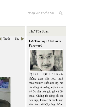
Thư Tòa Soạn
Trước
Sau
Lời Tòa Soạn / Editor’s
Foreword
TẠP CHÍ HỢP LƯU là một
không gian văn học, nghệ
thuật và biên khảo độc lập, nơi
các dòng tư tưởng, mỹ cảm và
ký ức văn hóa gặp gỡ và đối
thoại. Chúng tôi đăng tải các
tiểu luận, khảo cứu, bình luận
văn hóa – xã hội, cùng những