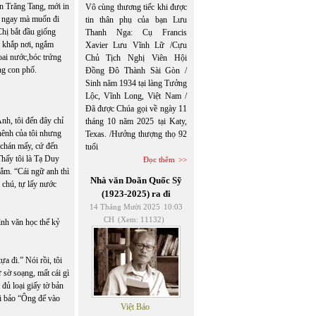
ốn Trăng Tang, mới in
Vô cùng thương tiếc khi được
ề ngay mà muốn đi
tin thân phụ của bạn Lưu
Chị bắt đầu giống
Thanh Nga: Cụ Francis
o khắp nơi, ngắm
Xavier Lưu Vĩnh Lữ /Cựu
oai nước,bóc trứng
Chủ Tịch Nghị Viên Hội
ng con phố.
Đồng Đô Thành Sài Gòn /
Sinh năm 1934 tại làng Tưởng
Lộc, Vĩnh Long, Việt Nam /
Đã được Chúa gọi về ngày 11
nh, tôi đến đây chỉ
tháng 10 năm 2025 tại Katy,
hênh của tôi nhưng
Texas. /Hưởng thượng thọ 92
 chán mấy, cứ đến
tuổi
Thấy tôi là Tạ Duy
Đọc thêm
lắm. “Cái ngữ anh thì
Nhà văn Doãn Quốc Sỹ
 chú, tự lấy nước
(1923-2025) ra đi
14 Tháng Mười 2025
10:03
CH
(Xem: 11132)
ình văn học thế kỷ
a đi.” Nói rồi, tôi
sờ soạng, mất cái gì
 đủ loại giấy tờ bản
tôi bảo “Ông để vào
Việt Báo