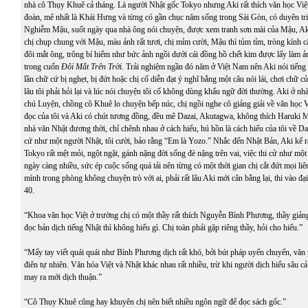
nhà cô Thụy Khuê cả tháng. Là người Nhật gốc Tokyo nhưng Aki rất thích văn học Việt
đoàn, mê nhất là Khái Hưng và từng có gần chục năm sống trong Sài Gòn, có duyên t
Nghiễm Mậu, suốt ngày qua nhà ông nói chuyện, được xem tranh sơn mài của Mậu, Ak
chị chụp chung với Mậu, màu ảnh rất tươi, chị mỉm cười, Mậu thì tủm tỉm, tròng kính 
đôi mắt ông, trông bí hiểm như bức ảnh ngồi dưới cái đồng hồ chết kim được lấy làm ả
trong cuốn
Đôi Mắt Trên Trời
. Trải nghiệm ngần đó năm ở Việt Nam nên Aki nói tiếng V
lần chữ cứ bị nghẹt, bị đứt hoặc chị cố diễn đạt ý nghĩ bằng một câu nói lái, chơi chữ 
lâu tôi phải hỏi lại và lúc nói chuyện tôi cố không dùng khẩu ngữ đời thường. Aki ở nh
chú Luyện, chồng cô Khuê lo chuyện bếp núc, chị ngồi nghe cô giảng giải về văn học V
đọc của tôi và Aki có chút tương đồng, đều mê Dazai, Akutagwa, không thích Haruki
nhà văn Nhật đương thời, chỉ chênh nhau ở cách hiểu, hú hồn là cách hiểu của tôi về Daza
cứ như một người Nhật, tôi cười, bảo rằng “Em là Yozo.” Nhắc đến Nhật Bản, Aki kể r
Tokyo rất mệt mỏi, ngột ngặt, gánh nặng đời sống đè nặng trên vai, việc thi cử như một
ngày càng nhiều, sức ép cuộc sống quá tải nên từng có một thời gian chị cắt đứt mọi liên
mình trong phòng không chuyện trò với ai, phải rất lâu Aki mới cân bằng lại, thi vào đạ
40.
“Khoa văn học Việt ở trường chị có một thầy rất thích Nguyễn Bình Phương, thầy giả
đọc bản dịch tiếng Nhật thì không hiểu gì. Chị toàn phải gặp riêng thầy, hỏi cho hiểu.”
“Mấy tay viết quái quái như Bình Phương dịch rất khó, bởi bút pháp uyển chuyển, văn
điên tự nhiên. Văn hóa Việt và Nhật khác nhau rất nhiều, trừ khi người dịch hiểu sâu c
may ra mới dịch thuận.”
“Cô Thụy Khuê cũng hay khuyên chị nên biết nhiều ngôn ngữ để đọc sách gốc.”