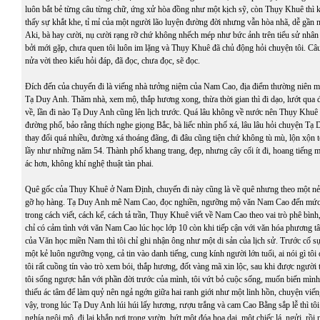
luôn bắt bẻ từng câu từng chữ, ứng xử hòa đồng như một kịch sỹ, còn Thụy Khuê thì k
thấy sự khắt khe, tỉ mỉ của một người lão luyện đường đời nhưng vẫn hòa nhã, dễ gần nh
Aki, bà hay cười, nụ cười rạng rỡ chứ không nhếch mép như bức ảnh trên tiểu sử nhân 
bởi mới gặp, chưa quen tôi luôn im lặng và Thụy Khuê đã chủ động hỏi chuyện tôi. Câ
nửa vời theo kiểu hỏi đáp, đã đọc, chưa đọc, sẽ đọc.
Đích đến của chuyến đi là viếng nhà tưởng niệm của Nam Cao, địa điểm thường niên 
Tạ Duy Anh. Thăm nhà, xem mộ, thắp hương xong, thừa thời gian thì đi dạo, lướt qua đ
về, lần đi nào Tạ Duy Anh cũng lên lịch trước. Quá lâu không về nước nên Thụy Khuê
đường phố, bảo rằng thích nghe giọng Bắc, bà liếc nhìn phố xá, lâu lâu hỏi chuyện Tạ
thay đổi quá nhiều, đường xá thoáng đãng, đi đâu cũng tiện chứ không tù mù, lộn xộn 
lầy như những năm 54. Thành phố khang trang, đẹp, nhưng cây cối ít đi, hoang tiếng 
ác hơn, không khí nghệ thuật tàn phai.
Quê gốc của Thụy Khuê ở Nam Định, chuyến đi này cũng là về quê nhưng theo một nẻ
gỡ họ hàng. Tạ Duy Anh mê Nam Cao, đọc nghiền, ngưỡng mộ văn Nam Cao đến mức
trong cách viết, cách kể, cách tả trần, Thụy Khuê viết về Nam Cao theo vai trò phê bình,
chỉ có cảm tình với văn Nam Cao lúc học lớp 10 còn khi tiếp cận với văn hóa phương tây
của Văn học miền Nam thì tôi chỉ ghi nhận ông như một di sản của lịch sử. Trước cố sự t
một kẻ luôn ngưỡng vọng, cả tin vào danh tiếng, cung kính người lớn tuổi, ai nói gì tôi
tôi rất cuồng tín vào trò xem bói, thắp hương, đốt vàng mã xin lộc, sau khi được người 
tôi sống ngược hẳn với phần đời trước của mình, tôi vứt bỏ cuộc sống, muốn biến mìn
thiếu ác tâm để làm quỷ nên ngả ngớn giữa hai ranh giới như một linh hồn, chuyện v
vậy, trong lúc Tạ Duy Anh lúi húi lấy hương, rượu trắng và cam Cao Bằng sắp lễ thì t
nghía ngôi mộ, đi lại khắp nơi trong vườn, bứt một đóa hoa dại, một chiếc lá, ngửi, rồ