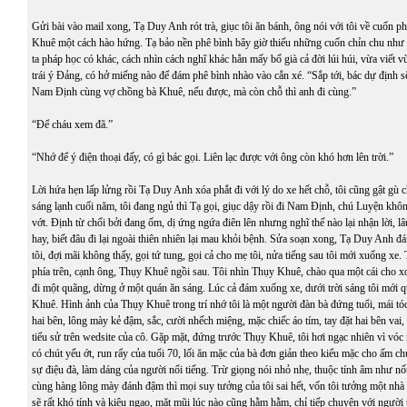
Gửi bài vào mail xong, Tạ Duy Anh rót trà, giục tôi ăn bánh, ông nói với tôi về cuốn p
Khuê một cách hào hứng. Tạ bảo nền phê bình bây giờ thiếu những cuốn chỉn chu như 
ta pháp học có khác, cách nhìn cách nghĩ khác hẳn mấy bố già cả đời lúi húi, vừa viết 
trái ý Đảng, có hở miếng nào để đám phê bình nhào vào cắn xé. “Sắp tới, bác dự định 
Nam Định cùng vợ chồng bà Khuê, nếu được, mà còn chỗ thì anh đi cùng.”
“Để cháu xem đã.”
“Nhớ để ý điện thoại đấy, có gì bác gọi. Liên lạc được với ông còn khó hơn lên trời.”
Lời hứa hẹn lấp lửng rồi Tạ Duy Anh xóa phắt đi với lý do xe hết chỗ, tôi cũng gật gù 
sáng lạnh cuối năm, tôi đang ngủ thì Tạ gọi, giục dậy rồi đi Nam Định, chú Luyện khôn
vớt. Định từ chối bởi đang ốm, dị ứng ngứa điên lên nhưng nghĩ thế nào lại nhận lời, lâ
hay, biết đâu đi lại ngoài thiên nhiên lại mau khỏi bệnh. Sửa soạn xong, Tạ Duy Anh đ
tôi, đợi mãi không thấy, gọi tứ tung, gọi cả cho mẹ tôi, nửa tiếng sau tôi mới xuống xe. T
phía trên, cạnh ông, Thụy Khuê ngồi sau. Tôi nhìn Thụy Khuê, chào qua một cái cho x
đi một quãng, dừng ở một quán ăn sáng. Lúc cả đám xuống xe, dưới trời sáng tôi mới 
Khuê. Hình ảnh của Thụy Khuê trong trí nhớ tôi là một người đàn bà đứng tuổi, mái tó
hai bên, lông mày kẻ đậm, sắc, cười nhếch miệng, mặc chiếc áo tím, tay đặt hai bên vai,
tiểu sử trên wedsite của cô. Gặp mặt, đứng trước Thụy Khuê, tôi hơi ngạc nhiên vì vóc 
có chút yếu ớt, run rẩy của tuổi 70, lối ăn mặc của bà đơn giản theo kiểu mặc cho ấm 
sự điệu đà, làm dáng của người nổi tiếng. Trừ giọng nói nhỏ nhẹ, thuộc tính âm như nố
cùng hàng lông mày đánh đậm thì mọi suy tưởng của tôi sai hết, vốn tôi tưởng một nhà
sẽ rất khó tính và kiêu ngạo, mặt mũi lúc nào cũng hằm hằm, chỉ tiếp chuyện với người