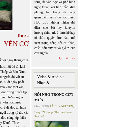
sáng tác văn học và phê bình
nghệ thuật, với tinh thần khai
phóng, tôn trọng đa dạng
quan điểm và tự do học thuật.
Hợp Lưu không nhằm đại
diện cho bất kỳ khuynh
hướng chính trị, ý thức hệ hay
Tru Sa
tổ chức quyền lực nào, mà
YÊN CƠ
xem trọng tiếng nói cá nhân,
chiều sâu suy tư và giá trị của
chữ nghĩa
Đọc thêm
ỉ đợi ngày tháng chín
học, hồi đó tôi khá
y Thiệp và Bảo Ninh
ai người đó với sự
Video & Audio :
nh, suốt ngày phải
Nhạc & . . .
 vào khoa viết văn,
g, đọc xong tuyển tập
NỖI NHỚ TRONG CƠN
tả thực nhưng ngôn
MƯA
hần văn học nước
(Xem: 3669)
LÊ DUY NGUYÊN
,
chứ đã đọc tôi luôn
ngồi trong ký túc xá,
Dang TN &amp; The Band from
Suno AI
 đứa cùng lớp, hiện
y Khuê. Tôi chỉ