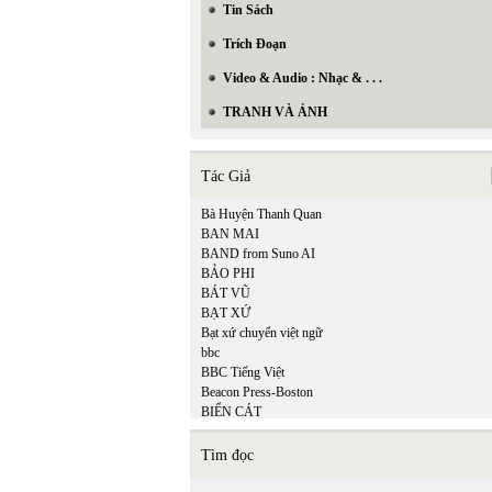
Tin Sách
Trích Đoạn
Video & Audio : Nhạc & . . .
TRANH VÀ ẢNH
Tác Giả
Bà Huyện Thanh Quan
BAN MAI
BAND from Suno AI
BẢO PHI
BÁT VŨ
BẠT XỨ
Bạt xứ chuyển việt ngữ
bbc
BBC Tiếng Việt
Beacon Press-Boston
BIỂN CÁT
BÌNH ĐỊA MỘC
Bồ Tùng Linh
Tìm đọc
Brian Ascalon Roley
Bruno Corty