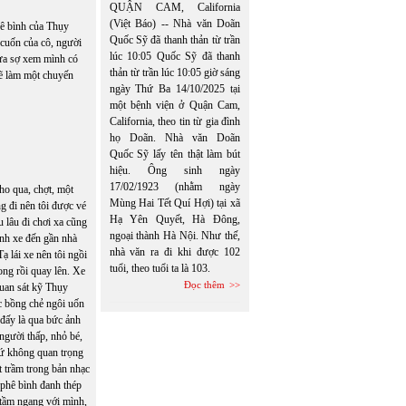
QUẬN CAM, California
(Việt Báo) -- Nhà văn Doãn
hê bình của Thụy
Quốc Sỹ đã thanh thản từ trần
cuốn của cô, người
lúc 10:05 Quốc Sỹ đã thanh
vừa sợ xem mình có
thản từ trần lúc 10:05 giờ sáng
sẽ làm một chuyến
ngày Thứ Ba 14/10/2025 tại
một bệnh viện ở Quận Cam,
California, theo tin từ gia đình
họ Doãn. Nhà văn Doãn
Quốc Sỹ lấy tên thật làm bút
hiệu. Ông sinh ngày
17/02/1923 (nhằm ngày
cho qua, chợt, một
Mùng Hai Tết Quí Hợi) tại xã
g đi nên tôi được vé
Hạ Yên Quyết, Hà Đông,
u lâu đi chơi xa cũng
ngoại thành Hà Nội. Như thế,
ánh xe đến gần nhà
nhà văn ra đi khi được 102
ạ lái xe nên tôi ngồi
tuổi, theo tuổi ta là 103.
ong rồi quay lên. Xe
Đọc thêm
quan sát kỹ Thụy
c bồng chẻ ngôi uốn
 đấy là qua bức ảnh
người thấp, nhỏ bé,
chứ không quan trọng
t trầm trong bản nhạc
 phê bình đanh thép
 tầm ngang với mình,