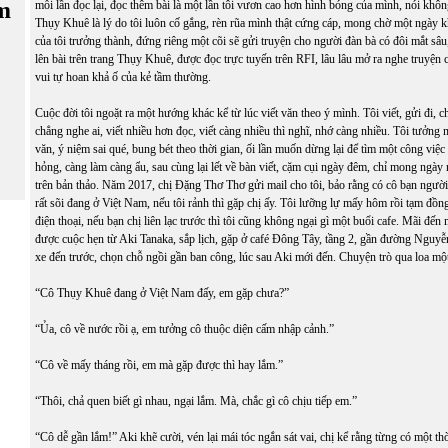
m
mỗi lần đọc lại, đọc thêm bài là một lần tôi vươn cao hơn hình bóng của mình, nói khôn
Thụy Khuê là lý do tôi luôn cố gắng, rèn rũa mình thật cứng cáp, mong chờ một ngày kh
của tôi trưởng thành, đứng riêng một cõi sẽ gửi truyện cho người đàn bà có đôi mắt sâu,
lên bài trên trang Thụy Khuê, được đọc trực tuyến trên RFI, lâu lâu mở ra nghe truyện
vui tự hoan khả ố của kẻ tầm thường.
Cuộc đời tôi ngoặt ra một hướng khác kể từ lúc viết văn theo ý mình. Tôi viết, gửi đi, c
chẳng nghe ai, viết nhiều hơn đọc, viết càng nhiều thì nghĩ, nhớ càng nhiều. Tôi tưởn
văn, ý niệm sai qué, bung bét theo thời gian, ối lần muốn dừng lại để tìm một công việ
hỏng, càng làm càng ẩu, sau cùng lại lết về bàn viết, cặm cụi ngày đêm, chỉ mong ngày
trên bản thảo. Năm 2017, chị Đặng Thơ Thơ gửi mail cho tôi, bảo rằng có cô bạn người 
rất sõi đang ở Việt Nam, nếu tôi rảnh thì gặp chị ấy. Tôi lưỡng lự mấy hôm rồi tạm đồn
điện thoại, nếu bạn chị liên lạc trước thì tôi cũng không ngại gì một buổi cafe. Mãi đến m
được cuộc hẹn từ Aki Tanaka, sắp lịch, gặp ở café Đông Tây, tầng 2, gần đường Nguyễ
xe đến trước, chọn chỗ ngồi gần ban công, lúc sau Aki mới đến. Chuyện trò qua loa một 
“Cô Thụy Khuê đang ở Việt Nam đấy, em gặp chưa?”
“Ủa, cô về nước rồi ạ, em tưởng cô thuộc diện cấm nhập cảnh.”
“Cô về mấy tháng rồi, em mà gặp được thì hay lắm.”
“Thôi, chả quen biết gì nhau, ngại lắm. Mà, chắc gì cô chịu tiếp em.”
“Cô dễ gần lắm!” Aki khẽ cười, vén lại mái tóc ngắn sát vai, chị kể rằng từng có một th