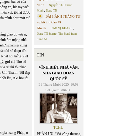
g ngoa, bài vở của
Minh
Nguyễn Thị Khánh
ông xa, lúc tay viết
Minh
,
Dang TN
 hên xui, tôi lại được
BÀI HÀNH THÁNG TƯ
 của mình như một thú
– phổ thơ Cao Vị
Khanh
CAO VỊ KHANH
,
Dang TN &amp; The Band from
hẳng giao du với ai,
Suno AI
g mình ôm mộng nhà
c nhưng làm gì cũng
 nào đó sẽ đoạn đời
TIN
Nhật nói tiếng Việt
g ý, gửi chị Thơ số
ùa rét thì tôi nhận
VĨNH BIỆT NHÀ VĂN,
n Chí Thanh. Tôi đạp
NHÀ GIÁO DOÃN
hồi lâu, Aki hỏi tôi.
QUỐC SỸ
31 Tháng Mười 2025
10:09
CH
(Xem: 8869)
TCHL
ời gian sang Pháp, ở
PHÂN ƯU / Vô cùng thương