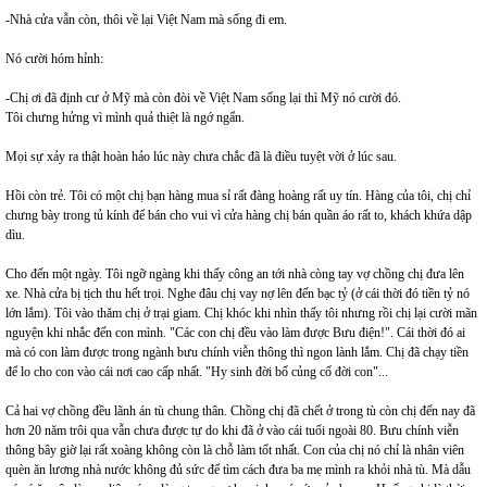
-Nhà cửa vẫn còn, thôi về lại Việt Nam mà sống đi em.
Nó cười hóm hỉnh:
-Chị ơi đã định cư ở Mỹ mà còn đòi về Việt Nam sống lại thì Mỹ nó cười đó.
Tôi chưng hửng vì mình quả thiệt là ngớ ngẩn.
Mọi sự xảy ra thật hoàn hảo lúc này chưa chắc đã là điều tuyệt vời ở lúc sau.
Hồi còn trẻ. Tôi có một chị bạn hàng mua sỉ rất đàng hoàng rất uy tín. Hàng của tôi, chị chỉ
chưng bày trong tủ kính để bán cho vui vì cửa hàng chị bán quần áo rất to, khách khứa dập
dìu.
Cho đến một ngày. Tôi ngỡ ngàng khi thấy công an tới nhà còng tay vợ chồng chị đưa lên
xe. Nhà cửa bị tịch thu hết trọi. Nghe đâu chị vay nợ lên đến bạc tỷ (ở cái thời đó tiền tỷ nó
lớn lắm). Tôi vào thăm chị ở trại giam. Chị khóc khi nhìn thấy tôi nhưng rồi chị lại cười mãn
nguyện khi nhắc đến con mình. "Các con chị đều vào làm được Bưu điện!". Cái thời đó ai
mà có con làm được trong ngành bưu chính viễn thông thì ngon lành lắm. Chị đã chạy tiền
để lo cho con vào cái nơi cao cấp nhất. "Hy sinh đời bố củng cố đời con"...
Cả hai vợ chồng đều lãnh án tù chung thân. Chồng chị đã chết ở trong tù còn chị đến nay đã
hơn 20 năm trôi qua vẫn chưa được tự do khi đã ở vào cái tuổi ngoài 80. Bưu chính viễn
thông bây giờ lại rất xoàng không còn là chỗ làm tốt nhất. Con của chị nó chỉ là nhân viên
quèn ăn lương nhà nước không đủ sức để tìm cách đưa ba mẹ mình ra khỏi nhà tù. Mà dẫu