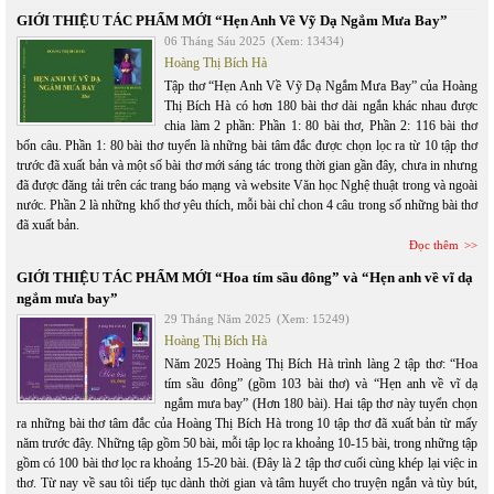
GIỚI THIỆU TÁC PHẨM MỚI “Hẹn Anh Về Vỹ Dạ Ngắm Mưa Bay”
06 Tháng Sáu 2025
(Xem: 13434)
Hoàng Thị Bích Hà
Tập thơ “Hẹn Anh Về Vỹ Dạ Ngắm Mưa Bay” của Hoàng
Thị Bích Hà có hơn 180 bài thơ dài ngắn khác nhau được
chia làm 2 phần: Phần 1: 80 bài thơ, Phần 2: 116 bài thơ
bốn câu. Phần 1: 80 bài thơ tuyển là những bài tâm đắc được chọn lọc ra từ 10 tập thơ
trước đã xuất bản và một số bài thơ mới sáng tác trong thời gian gần đây, chưa in nhưng
đã được đăng tải trên các trang báo mạng và website Văn học Nghệ thuật trong và ngoài
nước. Phần 2 là những khổ thơ yêu thích, mỗi bài chỉ chon 4 câu trong số những bài thơ
đã xuất bản.
Đọc thêm
GIỚI THIỆU TÁC PHẨM MỚI “Hoa tím sầu đông” và “Hẹn anh về vĩ dạ
ngắm mưa bay”
29 Tháng Năm 2025
(Xem: 15249)
Hoàng Thị Bích Hà
Năm 2025 Hoàng Thị Bích Hà trình làng 2 tập thơ: “Hoa
tím sầu đông” (gồm 103 bài thơ) và “Hẹn anh về vĩ dạ
ngắm mưa bay” (Hơn 180 bài). Hai tập thơ này tuyển chọn
ra những bài thơ tâm đắc của Hoàng Thị Bích Hà trong 10 tập thơ đã xuất bản từ mấy
năm trước đây. Những tập gồm 50 bài, mỗi tập lọc ra khoảng 10-15 bài, trong những tập
gồm có 100 bài thơ lọc ra khoảng 15-20 bài. (Đây là 2 tập thơ cuối cùng khép lại việc in
thơ. Từ nay về sau tôi tiếp tục dành thời gian và tâm huyết cho truyện ngắn và tùy bút,