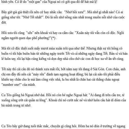
bình yên. Có lẽ do "ruột gan" của Ngoại nó có gởi qua đó để hát mà lị!
Bây giờ già già thiệt rồi nên cứ hay nhắc câu: "Nhớ hồi xưa!". Mà nhớ gì nhất nào! Có ai
giống như tôi: "Nhớ Tết nhất!". Đó là nỗi nhớ nồng nàn nhất trong muôn nỗi nhớ của cuộc
đời.
Hồi xưa tôi cũng "sến" nên khoái và hay ca cẩm câu: "Xuân này tôi vẫn còn cô độc. Ngồi
ngắm người quen dạo phố phường!"(*) .
Mà tôi cô độc thiệt suốt mấy mươi mùa xuân trôi qua như thế. Nhưng thật sự tôi hổng có
buồn vì tôi bận buôn bán từ những ngày trước Tết và cả những ngày đang Tết. Bán sỉ và bán
lẻ luôn tay, rồi lại bận cúng kiếng và dọn dẹp nhà cửa chờ các con đi học xa về ăn tết cùng.
Tết này thì cái câu đó nó thành xưa mất rồi, bởi năm nay tôi đang ở Sài Gòn. Con cháu, anh
chị em đầy đủ nên cái "máy rên" đành tạm ngưng hoạt động; bù lại cái não tôi phải điều
khiển tay chân cho lẹ mà làm công việc nhà, lu bu nhất là chăn hai cái thằng cháu ngoại
"number one!" của mình.
Cu Tèo giống bà Ngoại.nhớ dai. Hồi nó còn bé nghe Ngoại hát: "Ai đang đi trên cầu tre, té
xuống sông ướt cái quần ni lông". Khoái chí nó cười nắc nẻ và nhớ luôn câu hát dí dỏm của
bà mình trong trí nhớ.
Cu Tèo bây giờ đang tuổi thắc mắc, chuyện gì cũng hỏi. Hôm ba nó đón ở trường về ngang