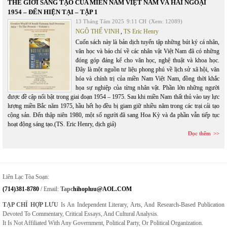
THẾ GIỚI SÁNG TẠO CỦA MIỀN NAM VIỆT NAM VÀ HẢI NGOẠI
1954 – ĐẾN HIỆN TẠI – TẬP 1
13 Tháng Tám 2025
9:11 CH
(Xem: 12089)
NGÔ THẾ VINH
,
TS Eric Henry
Cuốn sách này là bản dịch tuyển tập những bút ký cá nhân,
văn học và báo chí về các nhân vật Việt Nam đã có những
đóng góp đáng kể cho văn học, nghệ thuật và khoa học.
Đây là một nguồn tư liệu phong phú về lịch sử xã hội, văn
hóa và chính trị của miền Nam Việt Nam, đồng thời khắc
họa sự nghiệp của từng nhân vật. Phần lớn những người
được đề cập nổi bật trong giai đoạn 1954 – 1975. Sau khi miền Nam thất thủ vào tay lực
lượng miền Bắc năm 1975, hầu hết họ đều bị giam giữ nhiều năm trong các trại cải tạo
cộng sản. Đến thập niên 1980, một số người đã sang Hoa Kỳ và đa phần vẫn tiếp tục
hoạt động sáng tạo.(TS. Eric Henry, dịch giả)
Đọc thêm
Liên Lạc Tòa Soạn:
(714)381-8780
/ Email:
Tapc
Hihopluu@AOL.COM
TẠP CHÍ HỢP LƯU
Is An Independent Literary, Arts, And Research-Based Publication
Devoted To Commentary, Critical Essays, And Cultural Analysis.
It Is Not Affiliated With Any Government, Political Party, Or Political Organization.