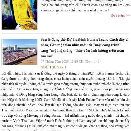
tháng hai ánh trăng vừa cũ / chênh chao ngõ vắng im lìm / em
không còn gì để nói / chỉ màu nắng nhạt qua tim /
Đọc thêm
Sau lễ động thổ Dự án Kênh Funan Techo Cách đây 2
năm, Cần một tầm nhìn mới: từ "một công trình"
sang "một hệ thống" thủy văn ảnh hưởng trên toàn
lưu vực
07 Tháng Tám 2026
10:29 CH
(Xem: 140)
NGÔ THẾ VINH
Lời dẫn nhập: Hai năm sau lễ động thổ ngày 5 tháng 8 năm 2024, Kênh Funan Techo vẫn
đang được thi công theo từng đoạn, chưa hoàn thành toàn tuyến khoảng 180 km. Tác giả
phân tích rõ dự án không chỉ là tuyến giao thông đường thủy đơn thuần mà còn là công trình
điều tiết nước đa mục tiêu, có nguy cơ ảnh hưởng đến chế độ lũ, phân phối phù sa và xâm
nhập mặn ở Đồng bằng sông Cửu Long. Đặc biệt, dự án đã vi phạm nghiêm trọng Điều 5
của Hiệp định Mekong 1995. Cam Bốt đã cố tình xếp kênh Funan Techo vào nhóm “dự án
trên dòng nhánh” để chỉ phải làm thủ tục Thông báo đơn giản, thay vì thực hiện thủ tục
Tham vấn trước (Prior Consultation) bắt buộc theo quy trình PNPCA. Thực tế, kênh kết nối
trực tiếp với sông Mekong và sông Bassac – hai nhánh mang nước dòng chính – và chuyển
nước ra Vịnh Thái Lan. Việc né tránh Điều 5 không chỉ làm suy yếu cơ chế hợp tác của Ủy
hội sông Mekong (MRC) mà còn mở ra nguy cơ các quốc gia khác noi theo, phá vỡ nguyên