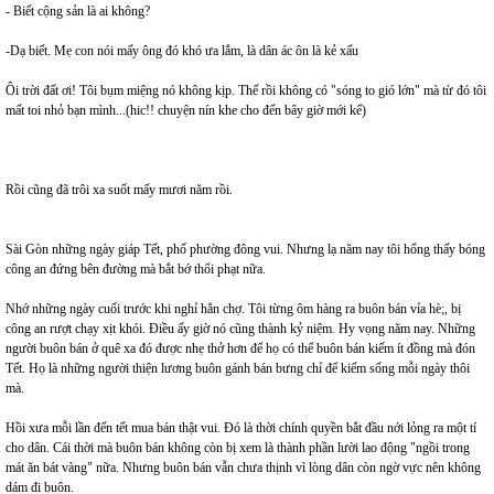
- Biết cộng sản là ai không?
-Dạ biết. Mẹ con nói mấy ông đó khó ưa lắm, là dân ác ôn là kẻ xấu
Ôi trời đất ơi! Tôi bụm miệng nó không kịp. Thế rồi không có "sóng to gió lớn" mà từ đó tôi
mất toi nhỏ bạn mình...(hic!! chuyện nín khe cho đến bây giờ mới kể)
Rồi cũng đã trôi xa suốt mấy mươi năm rồi.
Sài Gòn những ngày giáp Tết, phố phường đông vui. Nhưng lạ năm nay tôi hổng thấy bóng
công an đứng bên đường mà bắt bớ thổi phạt nữa.
Nhớ những ngày cuối trước khi nghỉ hẳn chợ. Tôi từng ôm hàng ra buôn bán vỉa hè;, bị
công an rượt chạy xịt khói. Điều ấy giờ nó cũng thành kỷ niệm. Hy vọng năm nay. Những
người buôn bán ở quê xa đó được nhẹ thở hơn để họ có thể buôn bán kiếm ít đồng mà đón
Tết. Họ là những người thiện lương buôn gánh bán bưng chỉ để kiếm sống mỗi ngày thôi
mà.
Hồi xưa mỗi lần đến tết mua bán thật vui. Đó là thời chính quyền bắt đầu nới lỏng ra một tí
cho dân. Cái thời mà buôn bán không còn bị xem là thành phần lười lao động "ngồi trong
mát ăn bát vàng" nữa. Nhưng buôn bán vẫn chưa thịnh vì lòng dân còn ngờ vực nên không
dám đi buôn.