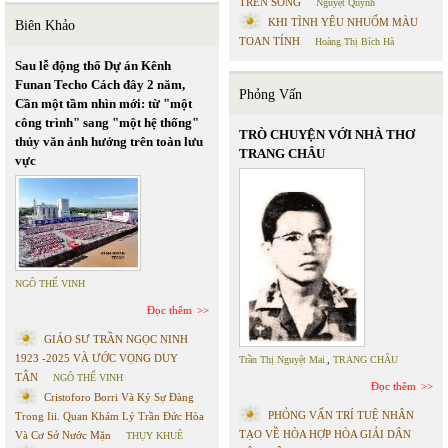
TRÊN SÔNG
Nguyệt Quỳnh
KHI TÌNH YÊU NHUỐM MÀU
Biên Khảo
TOAN TÍNH
Hoàng Thị Bích Hà
Sau lễ động thổ Dự án Kênh
Funan Techo Cách đây 2 năm,
Phỏng Vấn
Cần một tầm nhìn mới: từ "một
công trình" sang "một hệ thống"
TRÒ CHUYỆN VỚI NHÀ THƠ
thủy văn ảnh hưởng trên toàn lưu
TRANG CHÂU
vực
NGÔ THẾ VINH
Đọc thêm
GIÁO SƯ TRẦN NGỌC NINH
1923 -2025 VÀ ƯỚC VỌNG DUY
Trần Thị Nguyệt Mai
,
TRANG CHÂU
TÂN
NGÔ THẾ VINH
Đọc thêm
Cristoforo Borri Và Ký Sự Đàng
PHỎNG VẤN TRÍ TUỆ NHÂN
Trong Iii. Quan Khám Lý Trần Đức Hòa
TẠO VỀ HÒA HỢP HÒA GIẢI DÂN
Và Cơ Sở Nước Mặn
THỤY KHUÊ