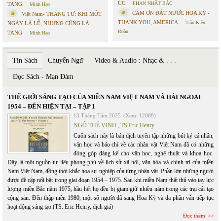
ÚC
PHAN NHẬT BẮC
TANG
Minh Hạo
CÁM ƠN ĐẤT NƯỚC HOA KỲ -
Việt Nam- THÁNG TƯ: KHI MỘT
THANK YOU, AMERICA
Trần Kiêm
NGÀY LÀ LỄ, NHƯNG CŨNG LÀ
Đoàn
TANG
Minh Hạo
Tin Sách
Chuyển Ngữ
Video & Audio : Nhạc & . . .
Đọc Sách - Mạn Đàm
THẾ GIỚI SÁNG TẠO CỦA MIỀN NAM VIỆT NAM VÀ HẢI NGOẠI
1954 – ĐẾN HIỆN TẠI – TẬP 1
13 Tháng Tám 2025
(Xem: 12089)
NGÔ THẾ VINH
,
TS Eric Henry
Cuốn sách này là bản dịch tuyển tập những bút ký cá nhân,
văn học và báo chí về các nhân vật Việt Nam đã có những
đóng góp đáng kể cho văn học, nghệ thuật và khoa học.
Đây là một nguồn tư liệu phong phú về lịch sử xã hội, văn hóa và chính trị của miền
Nam Việt Nam, đồng thời khắc họa sự nghiệp của từng nhân vật. Phần lớn những người
được đề cập nổi bật trong giai đoạn 1954 – 1975. Sau khi miền Nam thất thủ vào tay lực
lượng miền Bắc năm 1975, hầu hết họ đều bị giam giữ nhiều năm trong các trại cải tạo
cộng sản. Đến thập niên 1980, một số người đã sang Hoa Kỳ và đa phần vẫn tiếp tục
hoạt động sáng tạo.(TS. Eric Henry, dịch giả)
Đọc thêm