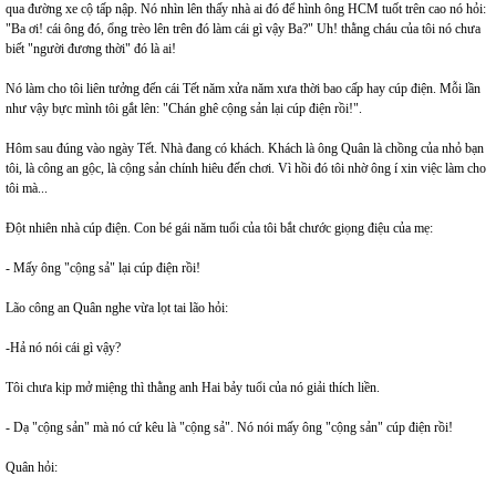
qua đường xe cộ tấp nập. Nó nhìn lên thấy nhà ai đó để hình ông HCM tuốt trên cao nó hỏi:
"Ba ơi! cái ông đó, ổng trèo lên trên đó làm cái gì vậy Ba?" Uh! thằng cháu của tôi nó chưa
biết "người đương thời" đó là ai!
Nó làm cho tôi liên tưởng đến cái Tết năm xửa năm xưa thời bao cấp hay cúp điện. Mỗi lần
như vậy bực mình tôi gắt lên: "Chán ghê cộng sản lại cúp điện rồi!".
Hôm sau đúng vào ngày Tết. Nhà đang có khách. Khách là ông Quân là chồng của nhỏ bạn
tôi, là công an gộc, là cộng sản chính hiêu đến chơi. Vì hồi đó tôi nhờ ông í xin việc làm cho
tôi mà...
Đột nhiên nhà cúp điện. Con bé gái năm tuổi của tôi bắt chước giọng điệu của mẹ:
- Mấy ông "cộng sả" lại cúp điện rồi!
Lão công an Quân nghe vừa lọt tai lão hỏi:
-Hả nó nói cái gì vậy?
Tôi chưa kịp mở miệng thì thằng anh Hai bảy tuổi của nó giải thích liền.
- Dạ "cộng sản" mà nó cứ kêu là "cộng sả". Nó nói mấy ông "cộng sản" cúp điện rồi!
Quân hỏi: