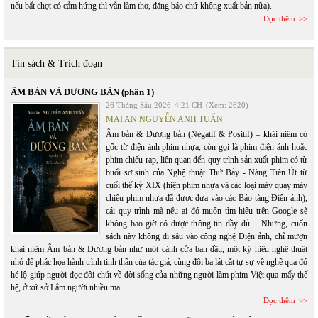
nếu bất chợt có cảm hứng thì vẫn làm thơ, đăng báo chứ không xuất bản nữa).
Đọc thêm
Tin sách & Trích đoạn
ÂM BẢN VÀ DƯƠNG BẢN (phần 1)
26 Tháng Sáu 2026
4:21 CH
(Xem: 2620)
MAI AN NGUYỄN ANH TUẤN
Âm bản & Dương bản (Négatif & Positif) – khái niệm có
gốc từ điện ảnh phim nhựa, còn gọi là phim điện ảnh hoặc
phim chiếu rạp, liên quan đến quy trình sản xuất phim có từ
buổi sơ sinh của Nghệ thuật Thứ Bảy - Nàng Tiên Út từ
cuối thế kỷ XIX (hiện phim nhựa và các loại máy quay máy
chiếu phim nhựa đã được đưa vào các Bảo tàng Điện ảnh),
cái quy trình mà nếu ai đó muốn tìm hiểu trên Google sẽ
không bao giờ có được thông tin đầy đủ… Nhưng, cuốn
sách này không đi sâu vào công nghệ Điện ảnh, chỉ mượn
khái niệm Âm bản & Dương bản như một cánh cửa ban đầu, một ký hiệu nghệ thuật
nhỏ để phác họa hành trình tinh thần của tác giả, cùng đôi ba lát cắt tự sự về nghề qua đó
hé lộ giúp người đọc đôi chút về đời sống của những người làm phim Việt qua mấy thế
hệ, ở xứ sở Lắm người nhiều ma …
Đọc thêm