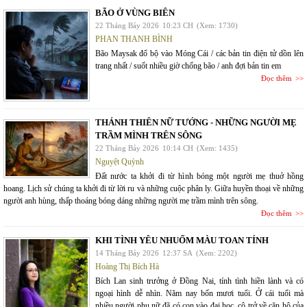
BÃO Ở VÙNG BIÊN
22 Tháng Bảy 2026
10:23 CH
(Xem: 1730)
PHAN THANH BÌNH
Bão Maysak đổ bộ vào Móng Cái / các bản tin điện tử dồn lên
trang nhất / suốt nhiều giờ chống bão / anh đợi bản tin em
Đọc thêm
THÁNH THIÊN NỮ TƯỚNG - NHỮNG NGƯỜI MẸ
TRẦM MÌNH TRÊN SÔNG
22 Tháng Bảy 2026
10:14 CH
(Xem: 1435)
Nguyệt Quỳnh
Đất nước ta khởi đi từ hình bóng một người mẹ thuở hồng
hoang. Lịch sử chúng ta khởi đi từ lời ru và những cuộc phân ly. Giữa huyền thoại về những
người anh hùng, thấp thoáng bóng dáng những người mẹ trầm mình trên sông.
Đọc thêm
KHI TÌNH YÊU NHUỐM MÀU TOAN TÍNH
14 Tháng Bảy 2026
12:37 SA
(Xem: 2202)
Hoàng Thị Bích Hà
Bích Lan sinh trưởng ở Đồng Nai, tính tình hiền lành và có
ngoại hình dễ nhìn. Năm nay bốn mươi tuổi. Ở cái tuổi mà
nhiều người phụ nữ đã có con vào đại học, cô trở về căn hộ của