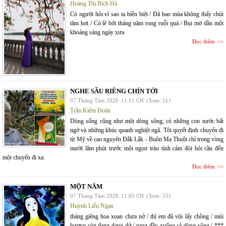
Hoàng Thị Bích Hà
Có người hỏi vì sao ta biền biệt / Đã bao mùa không thấy chút
tăm hơi / Có lẽ bởi tháng năm rong ruỗi quá / Bụi mờ dần một
khoảng sáng ngày xưa
Đọc thêm
NGHE SẦU RIÊNG CHÍN TỚI
07 Tháng Tám 2026
11:11 CH
(Xem: 51)
Trần Kiêm Đoàn
Dòng sống cũng như một dòng sông; có những con nước bất
ngờ và những khúc quanh nghiệt ngã. Tôi quyết định chuyến đi
từ Mỹ về cao nguyên Đắk Lắk - Buôn Ma Thuột chỉ trong vòng
mười lăm phút trước một ngọn trào tỉnh cảm đòi hỏi cần đến
một chuyến đi xa.
Đọc thêm
MỘT NĂM
07 Tháng Tám 2026
11:05 CH
(Xem: 55)
Huỳnh Liễu Ngạn
tháng giêng hoa xoan chưa nở / thì em đã vội lấy chồng / mùi
hương còn đang dang dở / rụng đầy xuống cả dòng sông / ***