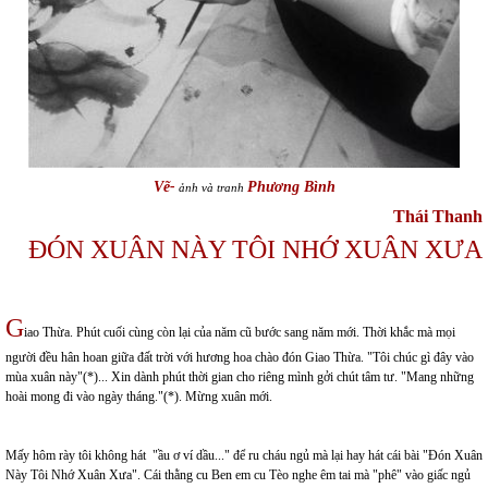
Vẽ-
Phương Bình
ảnh và tranh
Thái Thanh
ĐÓN XUÂN NÀY TÔI NHỚ XUÂN XƯA
G
iao Thừa. Phút cuối cùng còn lại của năm cũ bước sang năm mới. Thời khắc mà mọi
người đều hân hoan giữa đất trời với hương hoa chào đón Giao Thừa. "Tôi chúc gì đây vào
mùa xuân này"(*)... Xin dành phút thời gian cho riêng mình gởi chút tâm tư. "Mang những
hoài mong đi vào ngày tháng."(*). Mừng xuân mới.
Mấy hôm rày tôi không hát "ầu ơ ví dầu..." để ru cháu ngủ mà lại hay hát cái bài "Đón Xuân
Này Tôi Nhớ Xuân Xưa". Cái thằng cu Ben em cu Tèo nghe êm tai mà "phê" vào giấc ngủ