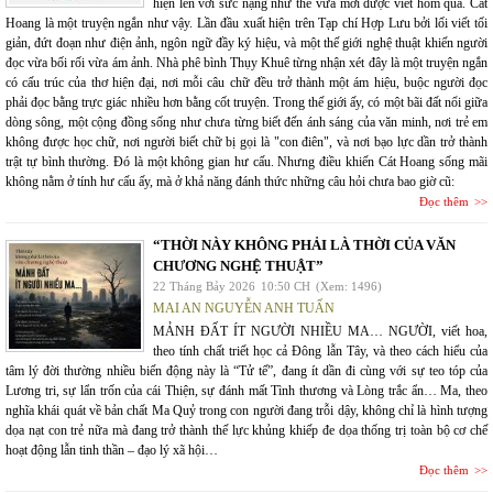
hiện lên với sức nặng như thể vừa mới được viết hôm qua. Cát
Hoang là một truyện ngắn như vậy. Lần đầu xuất hiện trên Tạp chí Hợp Lưu bởi lối viết tối
giản, đứt đoạn như điện ảnh, ngôn ngữ đầy ký hiệu, và một thế giới nghệ thuật khiến người
đọc vừa bối rối vừa ám ảnh. Nhà phê bình Thụy Khuê từng nhận xét đây là một truyện ngắn
có cấu trúc của thơ hiện đại, nơi mỗi câu chữ đều trở thành một ám hiệu, buộc người đọc
phải đọc bằng trực giác nhiều hơn bằng cốt truyện. Trong thế giới ấy, có một bãi đất nổi giữa
dòng sông, một cộng đồng sống như chưa từng biết đến ánh sáng của văn minh, nơi trẻ em
không được học chữ, nơi người biết chữ bị gọi là "con điên", và nơi bạo lực dần trở thành
trật tự bình thường. Đó là một không gian hư cấu. Nhưng điều khiến Cát Hoang sống mãi
không nằm ở tính hư cấu ấy, mà ở khả năng đánh thức những câu hỏi chưa bao giờ cũ:
Đọc thêm
“THỜI NÀY KHÔNG PHẢI LÀ THỜI CỦA VĂN
CHƯƠNG NGHỆ THUẬT”
22 Tháng Bảy 2026
10:50 CH
(Xem: 1496)
MAI AN NGUYỄN ANH TUẤN
MẢNH ĐẤT ÍT NGƯỜI NHIỀU MA… NGƯỜI, viết hoa,
theo tính chất triết học cả Đông lẫn Tây, và theo cách hiểu của
tâm lý đời thường nhiều biến động này là “Tử tế”, đang ít dần đi cùng với sự teo tóp của
Lương tri, sự lẩn trốn của cái Thiện, sự đánh mất Tình thương và Lòng trắc ẩn… Ma, theo
nghĩa khái quát về bản chất Ma Quỷ trong con người đang trỗi dậy, không chỉ là hình tượng
dọa nạt con trẻ nữa mà đang trở thành thế lực khủng khiếp đe dọa thống trị toàn bộ cơ chế
hoạt động lẫn tinh thần – đạo lý xã hội…
Đọc thêm