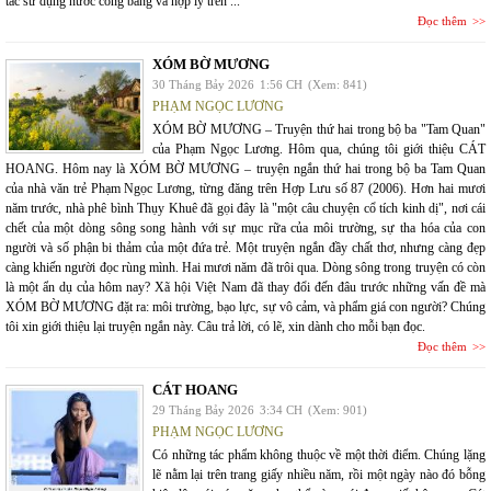
tắc sử dụng nước công bằng và hợp lý trên ...
Đọc thêm
XÓM BỜ MƯƠNG
30 Tháng Bảy 2026
1:56 CH
(Xem: 841)
PHẠM NGỌC LƯƠNG
XÓM BỜ MƯƠNG – Truyện thứ hai trong bộ ba "Tam Quan"
của Phạm Ngọc Lương. Hôm qua, chúng tôi giới thiệu CÁT
HOANG. Hôm nay là XÓM BỜ MƯƠNG – truyện ngắn thứ hai trong bộ ba Tam Quan
của nhà văn trẻ Phạm Ngọc Lương, từng đăng trên Hợp Lưu số 87 (2006). Hơn hai mươi
năm trước, nhà phê bình Thụy Khuê đã gọi đây là "một câu chuyện cổ tích kinh dị", nơi cái
chết của một dòng sông song hành với sự mục rữa của môi trường, sự tha hóa của con
người và số phận bi thảm của một đứa trẻ. Một truyện ngắn đầy chất thơ, nhưng càng đẹp
càng khiến người đọc rùng mình. Hai mươi năm đã trôi qua. Dòng sông trong truyện có còn
là một ẩn dụ của hôm nay? Xã hội Việt Nam đã thay đổi đến đâu trước những vấn đề mà
XÓM BỜ MƯƠNG đặt ra: môi trường, bạo lực, sự vô cảm, và phẩm giá con người? Chúng
tôi xin giới thiệu lại truyện ngắn này. Câu trả lời, có lẽ, xin dành cho mỗi bạn đọc.
Đọc thêm
CÁT HOANG
29 Tháng Bảy 2026
3:34 CH
(Xem: 901)
PHẠM NGỌC LƯƠNG
Có những tác phẩm không thuộc về một thời điểm. Chúng lặng
lẽ nằm lại trên trang giấy nhiều năm, rồi một ngày nào đó bỗng