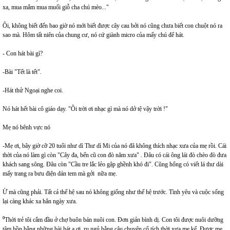
xa, mua mắm mua muối giỗ cha chú mèo..."
Ôi, không biết đến bao giờ nó mới biết được cây cau bởi nó cũng chưa biết con chuột nó ra
sao mà. Hôm tất niên của chung cư, nó cứ giành micro của mấy chú để hát.
- Con hát bài gì?
-Bài "Tết là tết".
-Hát thử Ngoại nghe coi.
Nó hát hết bài cô giáo dạy. "Ôi trời ơi nhạc gì mà nó dở tệ vậy trời !"
Mẹ nó bênh vực nó
-Mẹ ơi, bây giờ cỡ 20 tuổi như dì Thư dì Mi của nó đã không thích nhạc xưa của mẹ rồi. Cái
thời của nó làm gì còn "Cây đa, bến cũ con đò năm xưa" . Đâu có cái ông lái đò chèo đò đưa
khách sang sông. Đâu còn "Cầu tre lắc lẻo gập ghềnh khó đi". Cũng hổng có viết lá thư dài
mấy trang ra bưu điện dán tem mà gởi nữa mẹ.
Ừ mà cũng phải. Tất cả thế hệ sau nó không giống như thế hệ trước. Tình yêu và cuộc sống
lại càng khác xa hẳn ngày xưa.
⁰Thời trẻ tôi cắm đầu ở chợ buôn bán nuôi con. Đơn giản bình dị. Con tôi được nuôi dưỡng
tâm hồn bằng những bài hát ạ ơi, ru ngủ bằng câu chuyện cổ tích thời xưa mẹ kể. Được mẹ