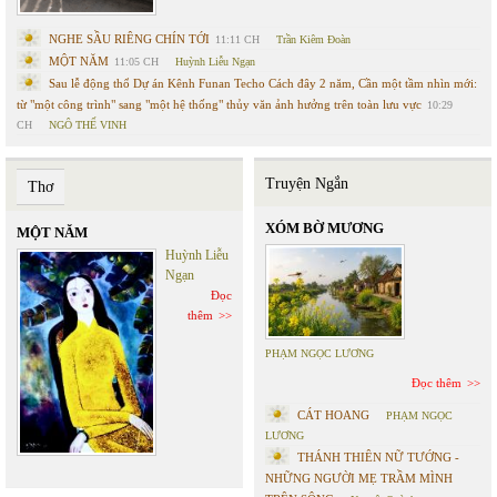
NGHE SẦU RIÊNG CHÍN TỚI
11:11 CH
Trần Kiêm Đoàn
MỘT NĂM
11:05 CH
Huỳnh Liễu Ngạn
Sau lễ động thổ Dự án Kênh Funan Techo Cách đây 2 năm, Cần một tầm nhìn mới:
từ "một công trình" sang "một hệ thống" thủy văn ảnh hưởng trên toàn lưu vực
10:29
CH
NGÔ THẾ VINH
Truyện Ngắn
Thơ
XÓM BỜ MƯƠNG
MỘT NĂM
Huỳnh Liễu
Ngạn
Đọc
thêm
PHẠM NGỌC LƯƠNG
Đọc thêm
CÁT HOANG
PHẠM NGỌC
LƯƠNG
THÁNH THIÊN NỮ TƯỚNG -
NHỮNG NGƯỜI MẸ TRẦM MÌNH