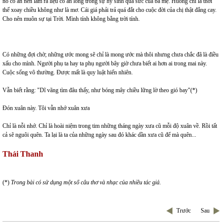
nó có ăn nên làm ra liệu có an lòng trong sự hy sinh quá sức của ba mẹ. Huống chi là thời
thế xoay chiều không như là mơ. Cái giá phải trả quá đắt cho cuộc đời của chị thật đắng cay.
Cho nên muôn sự tại Trời. Mình tính không bằng trời tính.
Có những đợi chờ; những ước mong sẽ chỉ là mong ước mà thôi nhưng chưa chắc đã là điều
xấu cho mình. Người phụ ta hay ta phụ người bây giờ chưa biết ai hơn ai trong mai này.
Cuộc sống vô thường. Được mất là quy luật hiển nhiên.
Vẫn biết rằng: "Dĩ vãng tìm đâu thấy, như bóng mây chiều lững lờ theo gió bay"(*)
Đón xuân này. Tôi vẫn nhớ xuân xưa
Chỉ là nỗi nhớ. Chỉ là hoài niệm trong tim những tháng ngày xưa cũ mỗi độ xuân về. Rồi tất
cả sẽ nguôi quên. Ta lại là ta của những ngày sau đó khác dần xưa cũ để mà quên...
Thái Thanh
(*)
Trong bài có sử dụng một số câu thơ và nhạc của nhiều tác giả.
Trước
Sau