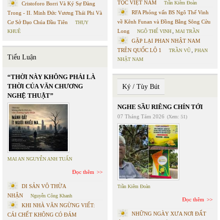
TỘC VIỆT NAM
Trần Kiêm Đoàn
Cristoforo Borri Và Ký Sự Đàng
RFA Phỏng vấn BS Ngô Thế Vinh
Trong - II. Minh Đức Vương Thái Phi Và
về Kênh Funan và Đồng Bằng Sông Cửu
Cơ Sở Đạo Chúa Đầu Tiên
THỤY
Long
KHUÊ
NGÔ THẾ VINH
,
MAI TRẦN
GẶP LẠI PHAN NHẬT NAM
TRÊN QUỐC LỘ 1
TRẦN VŨ
,
PHAN
Tiểu Luận
NHẬT NAM
“THỜI NÀY KHÔNG PHẢI LÀ
THỜI CỦA VĂN CHƯƠNG
Ký / Tùy Bút
NGHỆ THUẬT”
NGHE SẦU RIÊNG CHÍN TỚI
07 Tháng Tám 2026
(Xem: 51)
MAI AN NGUYỄN ANH TUẤN
Đọc thêm
DI SẢN VÔ THỪA
Trần Kiêm Đoàn
NHẬN
Nguyễn Công Khanh
Đọc thêm
KHI NHÀ VĂN NGỪNG VIẾT:
NHỮNG NGÀY XƯA NƠI ĐẤT
CÁI CHẾT KHÔNG CÓ ĐÁM