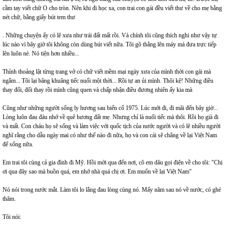
cầm tay viết chữ O cho tròn. Nên khi đi học xa, con trai con gái đều viết thư về cho mẹ bằng
nét chữ, bằng giấy bút tem thư
. Những chuyện ấy có lẽ xưa như trái đất mất rồi. Và chính tôi cũng thích nghi như vậy tự
lúc nào vì bây giờ tôi không còn dùng bút viết nữa. Tôi gõ thẳng lên máy mà đưa trực tiếp
lên luôn nè. Nó tiện hơn nhiều...
Thỉnh thoảng lật từng trang vở có chữ viết mềm mại ngày xưa của mình thời con gái mà
ngắm... Tôi lại bâng khuâng tiếc nuối một thời... Rồi tự an ủi mình. Thôi kệ! Những điều
thay đổi, đổi thay rồi mình cũng quen và chấp nhận điều đương nhiên ấy kia mà
Cũng như những người sống ly hương sau biến cố 1975. Lúc mới đi, đi mãi đến bây giờ...
Lòng luôn đau đáu nhớ về quê hương đất mẹ. Nhưng chỉ là nuối tiếc mà thôi. Rồi họ già đi
và mất. Con cháu họ sẽ sống và làm việc với quốc tịch của nước người và có lẽ nhiều người
nghĩ rằng cho dẫu ngày mai có như thế nào đi nữa, họ và con cái sẽ chẳng về lại Việt Nam
để sống nữa.
Em trai tôi cùng cả gia đình đi Mỹ. Hồi mới qua đến nơi, cô em dâu gọi điện về cho tôi: "Chị
ơi qua đây sao mà buồn quá, em nhớ nhà quá chị ơi. Em muốn về lại Việt Nam"
Nó nói trong nước mắt. Làm tôi lo lắng đau lòng cùng nó. Mấy năm sau nó về nước, có ghé
thăm.
Tôi nói: