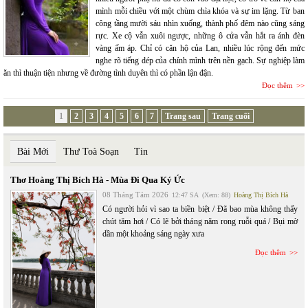
mình mỗi chiều với một chùm chìa khóa và sự im lặng. Từ ban
công tầng mười sáu nhìn xuống, thành phố đêm nào cũng sáng
rực. Xe cộ vẫn xuôi ngược, những ô cửa vẫn hắt ra ánh đèn
vàng ấm áp. Chỉ có căn hộ của Lan, nhiều lúc rộng đến mức
nghe rõ tiếng dép của chính mình trên nền gạch. Sự nghiệp làm
ăn thì thuận tiện nhưng về đường tình duyên thì có phần lận đận.
Đọc thêm
1
2
3
4
5
6
7
Trang sau
Trang cuối
Bài Mới
Thư Toà Soạn
Tin
Thơ Hoàng Thị Bích Hà - Mùa Đi Qua Ký Ức
08 Tháng Tám 2026
12:47 SA
(Xem: 88)
Hoàng Thị Bích Hà
Có người hỏi vì sao ta biền biệt / Đã bao mùa không thấy
chút tăm hơi / Có lẽ bởi tháng năm rong ruỗi quá / Bụi mờ
dần một khoảng sáng ngày xưa
Đọc thêm