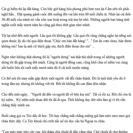
Cái gì hiếm thì lại đắt hàng. Còn bây giờ hàng hóa phong phú hơn xưa lại ế ẩm nên tôi phải
nghỉ hẳn... Đặt quang gánh cuộc đời xuống đôi vai khi tròn 60 tuổi chiều tà. Nhìn lại cái thời
30-40 tuổi của mình nó vẫn xôn xao hoài trong trái tim bé nhỏ. Những người bạn hàng tình
nghĩa suốt mấy mươi năm họ cũng già theo thời gian như mình.
Tôi lại nhớ đến một người. Lâu quá rồi không gặp. Lâu quá rồi cũng chẳng nghe lại tiếng nói
quen thuộc ấy dù chỉ qua điện thoại."Chúc em bán đắt hàng!."..." Em ăn cơm chưa, bán được
không em? Sao lạ anh cứ thích gặp em, thích điện thoại cho em" ...
Nghe như không thật nhưng đó là "người dưng" mà thật thà nhất trong số những người
dưng tôi đã gặp trong đời mình. Cũng là người đồng cam, cộng khổ chia sẻ niềm vui cùng
nỗi buồn bên tôi suốt mấy mươi năm dù ở cái tuổi muộn màng.
Có thể nói tôi may mắn gặp được một người rất đỗi chân thành. Đó là một tình yêu dù ở
trong tầm tay nhưng tôi không với tới. Bởi tôi không đủ can đảm đón nhận.
Cho đến một ngày... "Người đã đến và người đã về bên kia núi". Tất cả rồi xa. Rồi chỉ còn là
kỷ niệm... Kỷ niệm một đoạn đời tôi đã đi qua. Thôi không day dứt nữa làm gì vì tôi vẫn
chẳng thấy mình sai.
Buổi sáng gọi cu Tèo dậy đi học. Tôi hay chằng mắt chằng miệng giả làm mèo meo meo gọi
cháu thức dậy. Cu Tèo khoái chí cười nắc nẻ nó đọc câu bà Ngoại ru cháu.
"Con mèo mày trèo cây cau, hỏi thăm chú chuột đi đâu vắng nhà. Chú chuột đi chợ đường