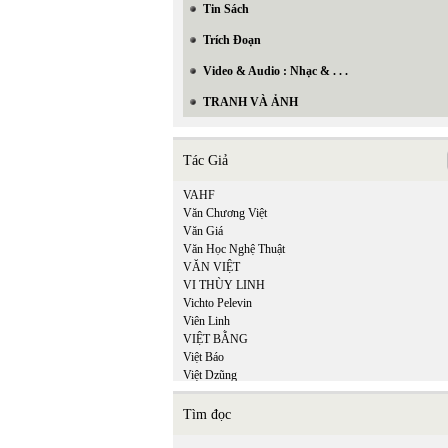
Tin Sách
Trích Đoạn
Video & Audio : Nhạc & . . .
TRANH VÀ ẢNH
Tác Giả
VAHF
Văn Chương Việt
Văn Giá
Văn Học Nghệ Thuật
VĂN VIỆT
VI THÙY LINH
Vichto Pelevin
Viên Linh
VIỆT BẰNG
Việt Báo
Việt Dzũng
Việt Khang
VIỆT MINH
Tìm đọc
Việt Nguyên
Việt Phương