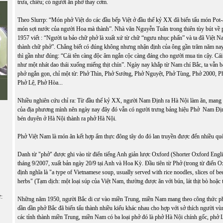
trưa, chiều; có người ăn phở thay cơm.
Theo Slurrp: “Món phở Việt do các đầu bếp Việt ở đầu thế kỷ XX đã biến tấu món Pot-
Ê
món sợi nước của người Hoa mà thành”. Nhà văn Nguyễn Tuân trong thiên tùy bút về 
1957 viết : “Người ta bảo chữ phở là xuất xứ từ chữ “ngưu nhục phấn” và ta đã Việt 
thành chữ phở”. Chẳng biết có đúng không nhưng nhận định của ông gần trăm năm nay
thì gần như đúng: “Cái tên càng độc âm ngắn cộc càng đáng cho người mua tin cậy. Cái
như một nhát dao thái xuống miếng thịt chín”. Ngày nay khắp từ Nam chí Bắc, ta vẫn b
phở ngắn gọn, chỉ một từ: Phở Thìn, Phở Sướng, Phở Nguyệt, Phở Tùng, Phở 2000, P
Phở Lệ, Phở Hòa...
Nhiều nghiên cứu chỉ ra: Từ đầu thế kỷ XX, người Nam Định ra Hà Nội làm ăn, mang 
của địa phương mình nên ngày nay đây đó vẫn có người trưng bảng hiệu Phở Nam Đ
bén duyên ở Hà Nội thành ra phở Hà Nội.
Phở Việt Nam là món ăn kết hợp ẩm thực đông tây do đó lan truyền được đến nhiều quốc 
Danh từ "phở" được ghi vào từ điển tiếng Anh giản lược Oxford (Shorter Oxford Engli
tháng 9/2007, xuất bản ngày 20/9 tại Anh và Hoa Kỳ. Đầu tiên từ Phở (trong từ điển O
định nghĩa là "a type of Vietnamese soup, usually served with rice noodles, slices of be
herbs" (Tạm dịch: một loại súp của Việt Nam, thường được ăn với bún, lát thịt bò hoặc t
ữ:
Những năm 1950, người Bắc di cư vào miền Trung, miền Nam mang theo công thức ph
dần dần phở Bắc đã biến tấu thành nhiều kiểu khác nhau cho hợp với sở thích người vù
các tỉnh thành miền Trung, miền Nam có ba loại phở đó là phở Hà Nội chính gốc, phở