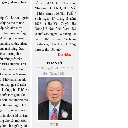
n gàng, nhanh nhẹn.
tiếc khi được tin: Nhà văn,
Nhà giáo DOÃN QUỐC SỸ
/ Pháp danh HẠNH TUỆ /
bắp. Chỉ lát sau người
Sinh ngày 17 tháng 2 năm
thịt bò tỏa ra nhè
1923 tại Hạ Yên Quyết, Hà
 bắp hấp dẫn dưới
Đông,Hà Nội, Việt Nam. Đã
dẫn. Tôi dùng muỗng
tạ thế vào ngày 14 tháng 10
ớc dùng phải trong,
năm 2025 / tại Anaheim
uá mặn, không nhạt.
California, Hoa Kỳ / Hưởng
 của nhà hàng. Sau
thượng thọ 103 tuổi
iờ là thưởng thức
Đọc thêm
u trắng trên nền
PHÂN ƯU
trưng thịt bò. Thịt
25 Tháng Mười 2025
1:53
loại mỡ béo. Thịt
SA
(Xem: 8162)
 độ nên ăn vừa mềm,
. Phở tái lăn là thịt
món bắp, gầu là món
, không phải là bê, vì
m mất thời gian khá
to hơn, còn thịt bò thớ
ăn thịt trâu ngon hơn
 giờ. Tuy nhiên mua
Khi ăn đọng lại những
ùng dao cắt một cách
TCHL
y hơn, hơi giống sợi