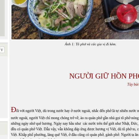
Ảnh 1: Tô phở và các gia vị đi kèm.
NGƯỜI GIỮ HỒN PH
Tùy bút
Đ
ối với người Việt, dù trong nước hay ở nước ngoài, nhắc đến phở là tự nhiên nước m
nước ngoài, người Việt chỉ mong chóng trở về, ào ra quán phở gần nhà gọi tô phở nóng
những ngày nhớ quê hương. Ngày nay hầu như các nước trên thế giới như Nhật, Đức,
đều có quán phở Việt. Dẫu vậy, vẫn không đáp ứng được hương vị Việt, dù tô phở to, c
Việt. Khắp phố phường, làng quê Việt, ở đâu cũng có quán phở, gánh phở. Người ta ăn