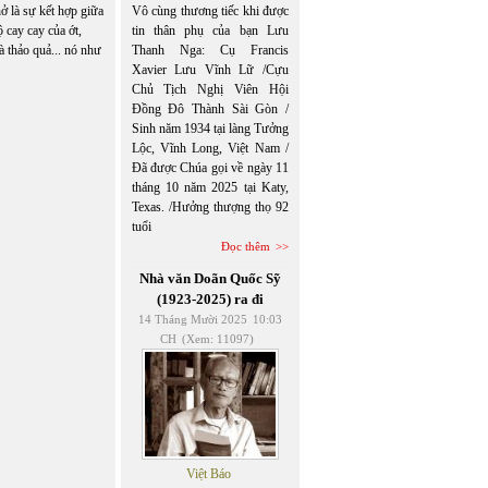
ở là sự kết hợp giữa
Vô cùng thương tiếc khi được
 cay cay của ớt,
tin thân phụ của bạn Lưu
 thảo quả... nó như
Thanh Nga: Cụ Francis
Xavier Lưu Vĩnh Lữ /Cựu
Chủ Tịch Nghị Viên Hội
Đồng Đô Thành Sài Gòn /
Sinh năm 1934 tại làng Tưởng
Lộc, Vĩnh Long, Việt Nam /
Đã được Chúa gọi về ngày 11
tháng 10 năm 2025 tại Katy,
Texas. /Hưởng thượng thọ 92
tuổi
Đọc thêm
Nhà văn Doãn Quốc Sỹ
(1923-2025) ra đi
14 Tháng Mười 2025
10:03
CH
(Xem: 11097)
Việt Báo