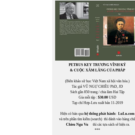
VIỆT TRÚC
VIETNAM FILM CLUB
VIETNAM FILM CLUB, CHU LYNH, THỤY KHU
VIETNAM.NET
VĨNH HẢO
VĨNH THÔNG
VNDC Radio
VÕ CÔNG LIÊM
VÕ ĐÌNH
VÕ KỲ ĐIỀN
Võ Phiến
PETRUS KEY TRƯƠNG VĨNH KÝ
Võ Thị Như Mai
& CUỘC XÂM LĂNG CỦA PHÁP
Võ Thị Xuân Hà
VÕ VIỆT DŨNG
(Biên khảo sử học Việt Nam xã hội văn hóa.)
VOA ASIA
Tác giả VŨ NGỰ CHIÊU PhD, JD
VOA Tiếng Việt
Sách gần 850 trang / chia làm Hai Tập
VŨ ÁNH
Gía mỗi tập :
$30.00
USD
Vũ Đảm
Tạp chí Hợp-Lưu xuất bản 11-2019
Vũ Đỗ Hoàng
VŨ DY
Hiện có bán qua
hệ thống phát hành:
LuLu.com
Vũ Hằng Nga
và trên phần tìm kiếm (search) thì đánh vào hàng ch
Vũ Huy Quang
Chieu Ngu Vu
thì các tựa sách sẽ hiện ra.
VŨ HUY THỤC
***
Vũ Khuê