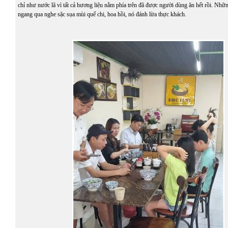
chỉ như nước lã vì tất cả hương liệu nằm phía trên đã được người dùng ăn hết rồi. Nhữ
ngang qua nghe sặc sụa mùi quế chi, hoa hồi, nó đánh lừa thực khách.