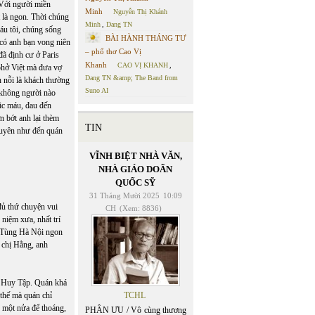
 Với người miền
Minh
Nguyễn Thị Khánh
 là ngon. Thời chúng
Minh
,
Dang TN
háu tôi, chúng sống
BÀI HÀNH THÁNG TƯ
có anh bạn vong niên
– phổ thơ Cao Vị
đã định cư ở Paris
Khanh
CAO VỊ KHANH
,
phở Việt mà đưa vợ
Dang TN &amp; The Band from
 nỗi là khách thường
Suno AI
 không người nào
ric máu, đau đến
n bớt anh lại thèm
TIN
 xuyên như đến quán
VĨNH BIỆT NHÀ VĂN,
NHÀ GIÁO DOÃN
QUỐC SỸ
31 Tháng Mười 2025
10:09
 đủ thứ chuyện vui
CH
(Xem: 8836)
niệm xưa, nhất trí
ở Tùng Hà Nội ngon
, chị Hằng, anh
 Huy Tập. Quán khá
thế mà quán chỉ
TCHL
 một nửa để thoáng,
PHÂN ƯU / Vô cùng thương