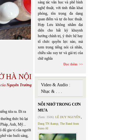
sáng tác văn học và phê bình
nghệ thuật, với tinh thần khai
phóng, tôn trọng đa dạng
quan điểm và tự do học thuật.
Hợp Lưu không nhằm đại
diện cho bất kỳ khuynh
hướng chính trị, ý thức hệ hay
tổ chức quyền lực nào, mà
xem trọng tiếng nói cá nhân,
chiều sâu suy tư và giá trị của
chữ nghĩa
Đọc thêm
Ở HÀ NỘI
Video & Audio :
 của
Nguyễn Trường
Nhạc & . . .
NỖI NHỚ TRONG CƠN
MƯA
iếng tứa ra. Đi ra
(Xem: 3506)
LÊ DUY NGUYÊN
,
 thưởng thức bù lại
Dang TN &amp; The Band from
 Pháp, Anh, Mỹ...
Suno AI
ó đủ gia vị của người
 phở vào buổi sáng,