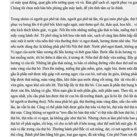
có máy quạt đứng, quạt gắn trên tường quay vù vù. Bàn ghế sạch sẽ, người phục vụ gọ
Chúng tôi chọn một bàn bên phòng gắn máy lạnh, để yên tĩnh tâm sự là chính.
Trong nhóm có người gọi phở tái chín, người gọi phở tái lăn, tôi gọi món phở gầu, thịt 
phục vụ bưng lên 4 tô phở bốc khói nghi ngút, mùi thơm quế chi, thảo quả, hoa hồi... và 
nhẹ kích thích khứu giác, vị giác. Nổi lên trên những miếng gầu thái to bản, miếng thịt
mấy cọng hành chẻ. Tô phở cũng lạ bởi hoa văn tinh xảo, sạch sẽ càng làm thêm hấp 
múc một ít nước vừa nếm thử vừa thưởng thức vị ngọt thanh, hương thơm nhè nhẹ. Nư
nếu nước dùng đục là không phải phở Hà Nội thứ thiệt. Nước phở ngọt thanh, không q
Vị ngọt của nước hầm xương đủ liều lượng và thời gian hầm. Bước đầu là ăn hương vị
hai muỗng nước, tôi bỏ thêm ít dấm tỏi, ít tương ớt. Nếm thử đã thấy vừa miệng. Bây g
hương vị của tôi. Những lát gầu thái mỏng, to bản có những đường viền theo thớ mỡ mà
màu vàng của thịt bò. Đưa lên miệng, miếng thịt gầu mềm, giòn, ngậy bùi, thơm mùi đặc 
gầu là phần mỡ được tiếp giáp với xương ngực của con bò, mỡ này ăn giòn, không phải 
bắp được thái mỏng, màu vàng đậm, khi chần qua nước dùng sốt nóng, thịt tái vừa đủ
vừa giòn, ngon khó nói nên lời. Thịt bắp lấy từ thịt đùi bò. Còn nạm là phần thịt bụng bò
được xào lên, không có gầu. Món nạm gầu là một phần gầu, một phần nạm. Theo tôi, 
ngon nhất, yêu cầu phải lựa được thịt từ con bò đã trưởng thành, gọi là bò lột (bò lột da
bê người ta thường thui). Nếu mua phải bò già, thịt thường màu vàng đậm, nấu cho mề
lâu, ăn vẫn bị dai. Cũng có thể phân biệt được giữa thịt trâu và thịt bò, thịt trâu thớ thịt 
thịt mịn. Cũng không sợ người ta “treo đầu bò bán thịt trâu” vì thịt trâu đắt hơn thịt bò, 
thịt bò, thịt trâu có vị ngọt, lại không gây như thịt bò. Nhưng chưa ai làm phở trâu bao
thịt bò về phải ngâm, rồi bóp, vò cho ra hết tiết ở bên trong, như thế mới hết mùi gây. 
mùi vị đặc trưng của thịt bò. Thường bánh phở Bắc có sợi mỏng, dẹt, có nơi người ta d
thủ công. Bánh phở làm bằng bột gạo, loại gạo ngon, đã xát trắng. Còn phở Nam sợi dầ