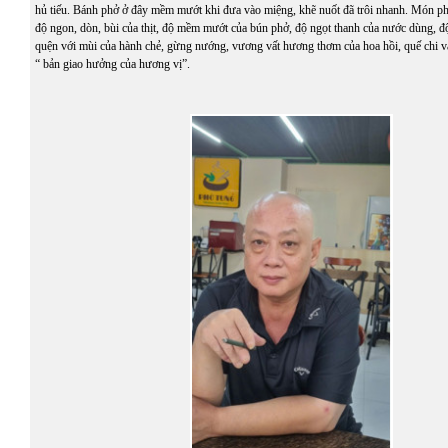
hủ tiếu. Bánh phở ở đây mềm mướt khi đưa vào miệng, khẽ nuốt đã trôi nhanh. Món ph
độ ngon, dòn, bùi của thịt, độ mềm mướt của bún phở, độ ngọt thanh của nước dùng, độ
quện với mùi của hành chẻ, gừng nướng, vương vất hương thơm của hoa hồi, quế chi và
“ bản giao hưởng của hương vị”.