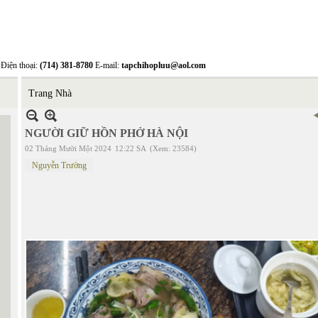
Điện thoại:
(714) 381-8780
E-mail:
tapchihopluu@aol.com
Trang Nhà
NGƯỜI GIỮ HỒN PHỞ HÀ NỘI
02 Tháng Mười Một 2024
12:22 SA
(Xem: 23584)
Nguyễn Trường