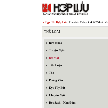
- Tạp Chí Hợp Lưu
Fountain Valley,
CA 92708
- USA
THỂ LOẠI
Biên Khảo
Truyện Ngắn
Bài Mới
Tiểu Luận
Thơ
Phỏng Vấn
Ký / Tùy Bút
Chuyển Ngữ
Đọc Sách - Mạn Đàm