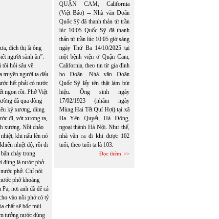
QUẬN CAM, California
(Việt Báo) -- Nhà văn Doãn
Quốc Sỹ đã thanh thản từ trần
lúc 10:05 Quốc Sỹ đã thanh
thản từ trần lúc 10:05 giờ sáng
ngày Thứ Ba 14/10/2025 tại
a, đích thị là ông
một bệnh viện ở Quận Cam,
iết người sành ăn”.
California, theo tin từ gia đình
 tôi hỏi sâu về
họ Doãn. Nhà văn Doãn
a truyền người ta dấu
Quốc Sỹ lấy tên thật làm bút
rước hết phải có nước
hiệu. Ông sinh ngày
t ngon rồi. Phở Việt
17/02/1923 (nhằm ngày
thường đã qua đông
Mùng Hai Tết Quí Hợi) tại xã
hiêu ký xương, dùng
Hạ Yên Quyết, Hà Đông,
ước đi, vớt xương ra,
ngoại thành Hà Nội. Như thế,
nh xương. Nồi chảo
nhà văn ra đi khi được 102
nhiệt, khi nấu lên nó
tuổi, theo tuổi ta là 103.
hiển nhiệt độ, rồi đi
 bẩn chảy trong
Đọc thêm
i đúng là nước phở.
 nước phở. Chỉ nói
i nước phở khoảng
a Pa, nơi anh đã để cả
 cho vào nồi phở có tỷ
a chất sẽ bốc mùi
cảm tưởng nước dùng