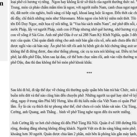
m
loại phở có hương vị riêng. Ngon hay không là từ sở thích của người thưởng thức nó.
Trung, món cà pháo chấm mắm tôm là ngon; với người miền Nam, canh chua ngọt ngọt
tôi, đất nước còn nghèo, buổi sáng có bắp ngô, khoai lang luộc là ngon. Đến thời các c
đủ đầy, chỉ thích những món như Shiromaru. Món ngon còn bởi kỷ niệm một thời. Tôi 
tên Đỗ Duy Ngọc, một họa sỹ nổi tiếng, là “Vua bìa sách miền Nam”, mê phở đến nỗi, 
nước Pháp, lấy vợ người Pháp, sinh con ở Pháp nhưng nhớ quê hương, nhớ hương vị 
con về sống ở Sài Gòn. Anh mê phở Dậu ở cư xá 288 Nam Kỳ Khởi Nghĩa, quận 3 đến
trực của quán. Chủ quán dành riêng cho anh một bàn gần cửa sổ, nếu anh chưa đến thì
được ngồi vào cái bàn này. Ăn phở bò riết rồi anh bị bệnh gút do hội chứng tăng axit u
không thể đi đứng được, đau như thống phong, các cụ ta xưa nói không sai. Điều trị bơ
phở, lại đến phở Dậu, hôm sau lại đau, cứ thế hơn chục năm rồi, anh vào viện thường
phở Dậu, đau thì đau không thể bỏ món phở khoái khẩu.
***
Sau khi đi bộ, đi tập thể dục về chúng tôi thường quây quần bên bàn trà bác Chức, nói
buồn trên đời và thế nào cũng bàn đến chuyện phở. Những người xa quê hay nhớ về kỷ 
rằng, ngay ở trung tâm Phú Mỹ Hưng, khu đô thị kiểu mẫu của Việt Nam có quán Ph
lắm. Ấy là các cụ thích thì tự phong như thế, chứ chưa có cuộc khảo sát nào. Chị Tùng
Cường, anh Quang, anh Thắng... bình về phở Tùng nghe ngon đến ứa nước miếng.
Anh Cường lấy xe hơi chở chúng tôi đến Phở Tùng Hà Nội. Quán ở số 100 đường Hà
rộng, thoáng đãng nhưng không đông khách. Người Việt ưa đi ăn sáng bằng món phở, 
khoảng hơn 30 người. Quán được chia làm 2 phần, một bên là phòng kín gắn máy lạnh,