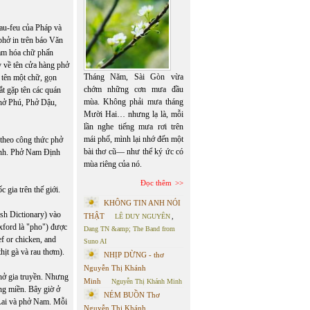
au-feu của Pháp và
phở in trên báo Văn
Nam hóa chữ phấn
 về tên cửa hàng phở
Tháng Năm, Sài Gòn vừa
 tên một chữ, gọn
chớm những cơn mưa đầu
ắt gặp tên các quán
mùa. Không phải mưa tháng
hở Phú, Phở Dậu,
Mười Hai… nhưng lạ là, mỗi
lần nghe tiếng mưa rơi trên
mái phố, mình lại nhớ đến một
theo công thức phở
bài thơ cũ— như thể ký ức có
ịnh. Phở Nam Định
mùa riêng của nó.
Đọc thêm
gia trên thế giới.
KHÔNG TIN ANH NÓI
sh Dictionary) vào
THẬT
LÊ DUY NGUYÊN
,
xford là "pho") được
Dang TN &amp; The Band from
ef or chicken, and
Suno AI
hịt gà và rau thơm).
NHỊP DỪNG - thơ
Nguyễn Thị Khánh
ở gia truyền. Nhưng
Minh
Nguyễn Thị Khánh Minh
ng miền. Bây giờ ở
NÉM BUỒN Thơ
 Lai và phở Nam. Mỗi
Nguyễn Thị Khánh