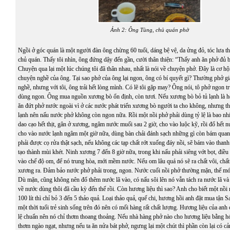
Ảnh 2: Ông Tùng, chủ quán phở
Ngồi ở góc quán là một người đàn ông chừng 60 tuổi, dáng bệ vệ, da ửng đỏ, tóc lưa thư
chủ quán. Thấy tôi nhìn, ông đứng dậy đến gần, cười thân thiện: “Thấy anh ăn phở đủ b
Chuyện qua lại một lúc chúng tôi đã thân nhau, nhất là nói về chuyện phở. Đây là cơ hội
chuyện nghề của ông. Tại sao phở của ông lại ngon, ông có bí quyết gì? Thường phở gi
nghề, nhưng với tôi, ông trải hết lòng mình. Có lẽ tôi gặp may? Ông nói, tô phở ngon t
dùng ngon. Ông mua nguồn xương bò ổn định, còn tươi. Nếu xương bò bỏ tủ lạnh là hế
ăn đứt phở nước ngoài vì ở các nước phát triển xương bò người ta cho không, nhưng 
lạnh nên nấu nước phở không còn ngon nữa. Rồi một nồi phở phải dùng tỷ lệ là bao n
dao cạo hết thịt, gân ở xương, ngâm nước muối sau 2 giờ, cho vào luộc kỹ, rồi đổ hết n
cho vào nước lạnh ngâm một giờ nữa, dùng bàn chải đánh sạch những gì còn bám qua
phải được cọ rửa thật sạch, nếu không các tạp chất rớt xuống đáy nồi, sẽ bám vào thanh 
tạo thành mùi khét. Ninh xương 7 đến 8 giờ nữa, trong khi nấu phải siêng vớt bọt, điều k
vào chế độ om, để nó trung hòa, mới mềm nước. Nếu om lâu quá nó sẽ ra chất vôi, chất
xương ra. Đảm bảo nước phở phải trong, ngon. Nước cuối nồi phở thường mặn, thế mớ
Dù mặn, cũng không nên đổ thêm nước lã vào, có nấu sôi lên nó vẫn tách ra nước lã và
về nước dùng thôi đã cầu kỳ đến thế rồi. Còn hương liệu thì sao? Anh cho biết một nồ
100 lít thì chỉ bỏ 3 đến 5 thảo quả. Loại thảo quả, quế chi, hương hồi anh đặt mua tận S
một thời tuổi trẻ sinh sống trên đó nên có mối hàng rất chất lượng. Hương liệu của anh
lệ chuẩn nên nó chỉ thơm thoang thoảng. Nếu nhà hàng phở nào cho hương liệu bằng hó
thơm ngào ngạt, nhưng nếu ta ăn nửa bát phở, ngưng lại một chút thì phần còn lại có 