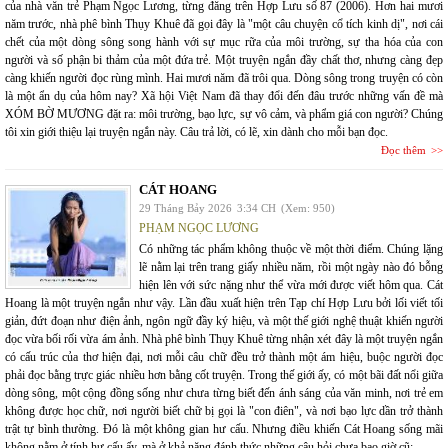
của nhà văn trẻ Phạm Ngọc Lương, từng đăng trên Hợp Lưu số 87 (2006). Hơn hai mươi
năm trước, nhà phê bình Thụy Khuê đã gọi đây là "một câu chuyện cổ tích kinh dị", nơi cái
chết của một dòng sông song hành với sự mục rữa của môi trường, sự tha hóa của con
người và số phận bi thảm của một đứa trẻ. Một truyện ngắn đầy chất thơ, nhưng càng đẹp
càng khiến người đọc rùng mình. Hai mươi năm đã trôi qua. Dòng sông trong truyện có còn
là một ẩn dụ của hôm nay? Xã hội Việt Nam đã thay đổi đến đâu trước những vấn đề mà
XÓM BỜ MƯƠNG đặt ra: môi trường, bạo lực, sự vô cảm, và phẩm giá con người? Chúng
tôi xin giới thiệu lại truyện ngắn này. Câu trả lời, có lẽ, xin dành cho mỗi bạn đọc.
Đọc thêm
CÁT HOANG
29 Tháng Bảy 2026
3:34 CH
(Xem: 950)
PHẠM NGỌC LƯƠNG
Có những tác phẩm không thuộc về một thời điểm. Chúng lặng
lẽ nằm lại trên trang giấy nhiều năm, rồi một ngày nào đó bỗng
hiện lên với sức nặng như thể vừa mới được viết hôm qua. Cát
Hoang là một truyện ngắn như vậy. Lần đầu xuất hiện trên Tạp chí Hợp Lưu bởi lối viết tối
giản, đứt đoạn như điện ảnh, ngôn ngữ đầy ký hiệu, và một thế giới nghệ thuật khiến người
đọc vừa bối rối vừa ám ảnh. Nhà phê bình Thụy Khuê từng nhận xét đây là một truyện ngắn
có cấu trúc của thơ hiện đại, nơi mỗi câu chữ đều trở thành một ám hiệu, buộc người đọc
phải đọc bằng trực giác nhiều hơn bằng cốt truyện. Trong thế giới ấy, có một bãi đất nổi giữa
dòng sông, một cộng đồng sống như chưa từng biết đến ánh sáng của văn minh, nơi trẻ em
không được học chữ, nơi người biết chữ bị gọi là "con điên", và nơi bạo lực dần trở thành
trật tự bình thường. Đó là một không gian hư cấu. Nhưng điều khiến Cát Hoang sống mãi
không nằm ở tính hư cấu ấy, mà ở khả năng đánh thức những câu hỏi chưa bao giờ cũ: