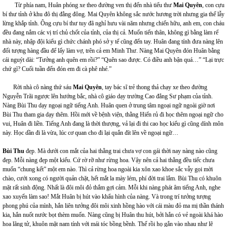
Từ phía nam, Huân phóng xe theo đường ven thị đến nhà tiểu thư
Mai Quyên
, con cựu
bí thư tỉnh ở khu đô thị đằng đông. Mai Quyên không sắc nước hương trời nhưng gia thế lẫy
lừng khắp tỉnh. Ông cựu bí thư tuy đã nghỉ hưu vài năm nhưng chiến hữu, anh em, con cháu
đều đang nắm các vị trí chủ chốt của tỉnh, của thị cả. Muốn tiến thân, không gì bằng làm rể
nhà này, nhập đội kiểu gì chức chánh phó sở y tế cũng đến tay. Huân đang tính đưa nàng lên
đối tượng hàng đầu để lấy làm vợ, trên cả em Minh Thư. Nàng Mai Quyên đón Huân bằng
cái nguýt dài: “Tưởng anh quên em rồi?” “Quên sao được. Có điều anh bận quá…” “Lại trực
chứ gì? Cuối tuần đến đón em đi cà phê nhé.”
Rời nhà cô nàng thứ sáu
Mai Quyên
, tay bác sĩ trẻ thong thả chạy xe theo đường
Nguyễn Trãi ngược lên hướng bắc, nhà cô giáo dạy trường Cao đẳng Sư phạm của tỉnh.
Nàng Bùi Thu dạy ngoại ngữ tiếng Anh. Huân quen ở trung tâm ngoại ngữ ngoài giờ nơi
Bùi Thu tham gia dạy thêm. Hồi mới về bệnh viện, thằng Hiến rủ đi học thêm ngoại ngữ cho
vui, Huân đi liền. Tiếng Anh đang là thời thượng, vả lại đi thi cao học kiểu gì cũng dính môn
này. Học dần đi là vừa, lúc cơ quan cho đi lại quắn đít lên về ngoại ngữ…
Bùi Thu
đẹp. Mà dưới con mắt của hai thằng trai chưa vợ con gái thời nay nàng nào cũng
đẹp. Mỗi nàng đẹp một kiểu. Cứ rờ rỡ như rừng hoa. Vậy nên cả hai thằng đều tiếc chưa
muốn “chung kết” một em nào. Thì cả rừng hoa ngoài kia xôn xao khoe sắc vẫy gọi mời
chào, cưới xong có người quản chặt, hết mắt la mày lém, phí đời trai lắm. Bùi Thu có khuôn
mặt rất sinh động. Nhất là đôi môi đỏ thắm gợi cảm. Mỗi khi nàng phát âm tiếng Anh, nghe
xao xuyến làm sao! Mắt Huân bị hút vào khẩu hình của nàng. Và trong trí tưởng tượng
phong phú của mình, hắn liên tưởng đôi môi xinh hồng hào với cái màu đỏ ma mị thần thánh
kia, hắn nuốt nước bọt thèm muốn. Nàng cũng bị Huân thu hút, bởi hắn có vẻ ngoài khá hào
hoa lãng tử, khuôn mặt nam tính với mái tóc bồng bềnh. Thế rồi họ gắn vào nhau như lẽ