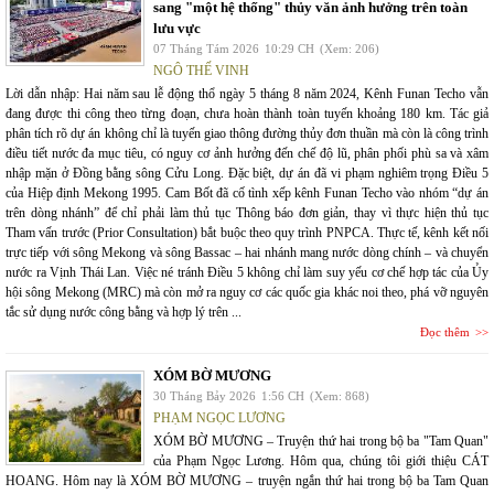
sang "một hệ thống" thủy văn ảnh hưởng trên toàn
lưu vực
07 Tháng Tám 2026
10:29 CH
(Xem: 206)
NGÔ THẾ VINH
Lời dẫn nhập: Hai năm sau lễ động thổ ngày 5 tháng 8 năm 2024, Kênh Funan Techo vẫn
đang được thi công theo từng đoạn, chưa hoàn thành toàn tuyến khoảng 180 km. Tác giả
phân tích rõ dự án không chỉ là tuyến giao thông đường thủy đơn thuần mà còn là công trình
điều tiết nước đa mục tiêu, có nguy cơ ảnh hưởng đến chế độ lũ, phân phối phù sa và xâm
nhập mặn ở Đồng bằng sông Cửu Long. Đặc biệt, dự án đã vi phạm nghiêm trọng Điều 5
của Hiệp định Mekong 1995. Cam Bốt đã cố tình xếp kênh Funan Techo vào nhóm “dự án
trên dòng nhánh” để chỉ phải làm thủ tục Thông báo đơn giản, thay vì thực hiện thủ tục
Tham vấn trước (Prior Consultation) bắt buộc theo quy trình PNPCA. Thực tế, kênh kết nối
trực tiếp với sông Mekong và sông Bassac – hai nhánh mang nước dòng chính – và chuyển
nước ra Vịnh Thái Lan. Việc né tránh Điều 5 không chỉ làm suy yếu cơ chế hợp tác của Ủy
hội sông Mekong (MRC) mà còn mở ra nguy cơ các quốc gia khác noi theo, phá vỡ nguyên
tắc sử dụng nước công bằng và hợp lý trên ...
Đọc thêm
XÓM BỜ MƯƠNG
30 Tháng Bảy 2026
1:56 CH
(Xem: 868)
PHẠM NGỌC LƯƠNG
XÓM BỜ MƯƠNG – Truyện thứ hai trong bộ ba "Tam Quan"
của Phạm Ngọc Lương. Hôm qua, chúng tôi giới thiệu CÁT
HOANG. Hôm nay là XÓM BỜ MƯƠNG – truyện ngắn thứ hai trong bộ ba Tam Quan