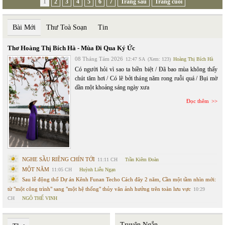
1
2
3
4
5
6
7
Trang sau
Trang cuối
Bài Mới
Thư Toà Soạn
Tin
Thơ Hoàng Thị Bích Hà - Mùa Đi Qua Ký Ức
08 Tháng Tám 2026
12:47 SA
(Xem: 123)
Hoàng Thị Bích Hà
Có người hỏi vì sao ta biền biệt / Đã bao mùa không thấy
chút tăm hơi / Có lẽ bởi tháng năm rong ruỗi quá / Bụi mờ
dần một khoảng sáng ngày xưa
Đọc thêm
NGHE SẦU RIÊNG CHÍN TỚI
11:11 CH
Trần Kiêm Đoàn
MỘT NĂM
11:05 CH
Huỳnh Liễu Ngạn
Sau lễ động thổ Dự án Kênh Funan Techo Cách đây 2 năm, Cần một tầm nhìn mới:
từ "một công trình" sang "một hệ thống" thủy văn ảnh hưởng trên toàn lưu vực
10:29
CH
NGÔ THẾ VINH
Truyện Ngắn