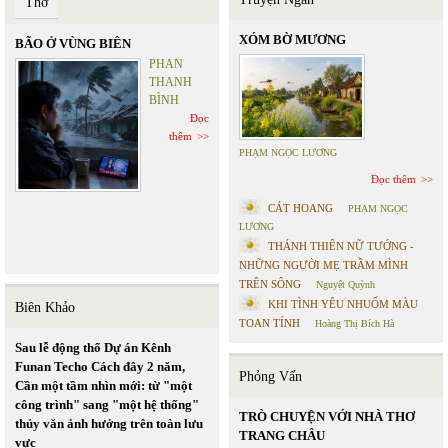
Thơ
XÓM BỜ MƯƠNG
BÃO Ở VÙNG BIÊN
PHAN
THANH
BÌNH
Đọc
thêm
PHẠM NGỌC LƯƠNG
Đọc thêm
CÁT HOANG
PHẠM NGỌC
LƯƠNG
THÁNH THIÊN NỮ TƯỚNG -
NHỮNG NGƯỜI MẸ TRẦM MÌNH
TRÊN SÔNG
Nguyệt Quỳnh
KHI TÌNH YÊU NHUỐM MÀU
Biên Khảo
TOAN TÍNH
Hoàng Thị Bích Hà
Sau lễ động thổ Dự án Kênh
Funan Techo Cách đây 2 năm,
Phỏng Vấn
Cần một tầm nhìn mới: từ "một
công trình" sang "một hệ thống"
TRÒ CHUYỆN VỚI NHÀ THƠ
thủy văn ảnh hưởng trên toàn lưu
TRANG CHÂU
vực