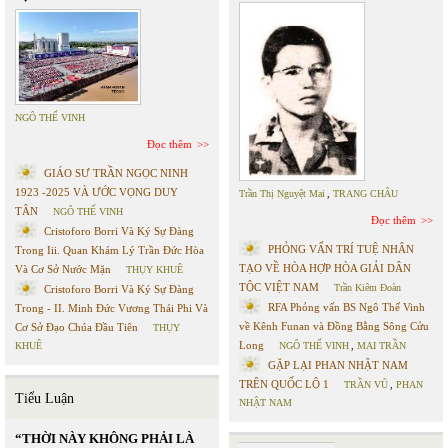
NGÔ THẾ VINH
Đọc thêm
GIÁO SƯ TRẦN NGỌC NINH
1923 -2025 VÀ ƯỚC VỌNG DUY
Trần Thị Nguyệt Mai
,
TRANG CHÂU
TÂN
NGÔ THẾ VINH
Đọc thêm
Cristoforo Borri Và Ký Sự Đàng
PHỎNG VẤN TRÍ TUỆ NHÂN
Trong Iii. Quan Khám Lý Trần Đức Hòa
TẠO VỀ HÒA HỢP HÒA GIẢI DÂN
Và Cơ Sở Nước Mặn
THỤY KHUÊ
TỘC VIỆT NAM
Trần Kiêm Đoàn
Cristoforo Borri Và Ký Sự Đàng
RFA Phỏng vấn BS Ngô Thế Vinh
Trong - II. Minh Đức Vương Thái Phi Và
về Kênh Funan và Đồng Bằng Sông Cửu
Cơ Sở Đạo Chúa Đầu Tiên
THỤY
Long
KHUÊ
NGÔ THẾ VINH
,
MAI TRẦN
GẶP LẠI PHAN NHẬT NAM
TRÊN QUỐC LỘ 1
TRẦN VŨ
,
PHAN
Tiểu Luận
NHẬT NAM
“THỜI NÀY KHÔNG PHẢI LÀ