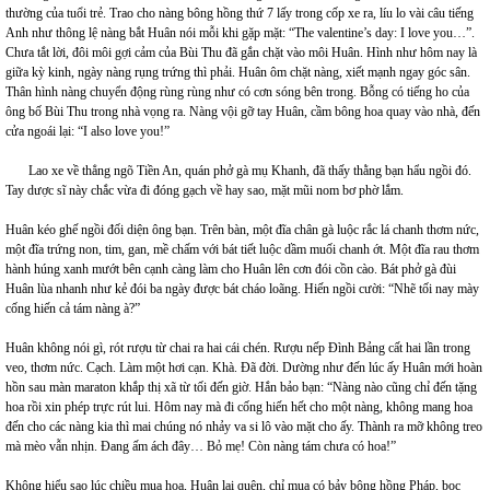
thường của tuổi trẻ. Trao cho nàng bông hồng thứ 7 lấy trong cốp xe ra, líu lo vài câu tiếng
Anh như thông lệ nàng bắt Huân nói mỗi khi gặp mặt: “The valentine’s day: I love you…”.
Chưa tắt lời, đôi môi gợi cảm của Bùi Thu đã gắn chặt vào môi Huân. Hình như hôm nay là
giữa kỳ kinh, ngày nàng rụng trứng thì phải. Huân ôm chặt nàng, xiết mạnh ngay góc sân.
Thân hình nàng chuyển động rùng rùng như có cơn sóng bên trong. Bỗng có tiếng ho của
ông bố Bùi Thu trong nhà vọng ra. Nàng vội gỡ tay Huân, cầm bông hoa quay vào nhà, đến
cửa ngoái lại: “I also love you!”
Lao xe về thẳng ngõ Tiền An, quán phở gà mụ Khanh, đã thấy thằng bạn hẩu ngồi đó.
Tay dược sĩ này chắc vừa đi đóng gạch về hay sao, mặt mũi nom bơ phờ lắm.
Huân kéo ghế ngồi đối diện ông bạn. Trên bàn, một đĩa chân gà luộc rắc lá chanh thơm nức,
một đĩa trứng non, tim, gan, mề chấm với bát tiết luộc dầm muối chanh ớt. Một đĩa rau thơm
hành húng xanh mướt bên cạnh càng làm cho Huân lên cơn đói cồn cào. Bát phở gà đùi
Huân lùa nhanh như kẻ đói ba ngày được bát cháo loãng. Hiến ngồi cười: “Nhẽ tối nay mày
cống hiến cả tám nàng à?”
Huân không nói gì, rót rượu từ chai ra hai cái chén. Rượu nếp Đình Bảng cất hai lần trong
veo, thơm nức. Cạch. Làm một hơi cạn. Khà. Đã đời. Dường như đến lúc ấy Huân mới hoàn
hồn sau màn maraton khắp thị xã từ tối đến giờ. Hắn bảo bạn: “Nàng nào cũng chỉ đến tặng
hoa rồi xin phép trực rút lui. Hôm nay mà đi cống hiến hết cho một nàng, không mang hoa
đến cho các nàng kia thì mai chúng nó nhảy va si lô vào mặt cho ấy. Thành ra mỡ không treo
mà mèo vẫn nhịn. Đang ấm ách đây… Bỏ mẹ! Còn nàng tám chưa có hoa!”
Không hiểu sao lúc chiều mua hoa, Huân lại quên, chỉ mua có bảy bông hồng Pháp, bọc