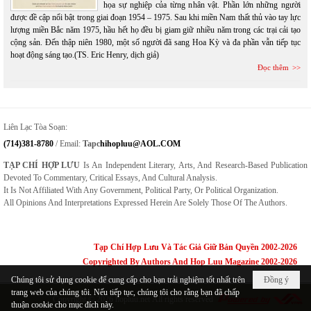
họa sự nghiệp của từng nhân vật. Phần lớn những người
được đề cập nổi bật trong giai đoạn 1954 – 1975. Sau khi miền Nam thất thủ vào tay lực
lượng miền Bắc năm 1975, hầu hết họ đều bị giam giữ nhiều năm trong các trại cải tạo
cộng sản. Đến thập niên 1980, một số người đã sang Hoa Kỳ và đa phần vẫn tiếp tục
hoạt động sáng tạo.(TS. Eric Henry, dịch giả)
Đọc thêm
Liên Lạc Tòa Soạn:
(714)381-8780
/ Email:
Tapc
Hihopluu@AOL.COM
TẠP CHÍ HỢP LƯU
Is An Independent Literary, Arts, And Research-Based Publication
Devoted To Commentary, Critical Essays, And Cultural Analysis.
It Is Not Affiliated With Any Government, Political Party, Or Political Organization.
All Opinions And Interpretations Expressed Herein Are Solely Those Of The Authors.
Tạp Chí Hợp Lưu Và Tác Giả Giữ Bản Quyền 2002-2026
Copyrighted By Authors And Hop Luu Magazine 2002-2026
Chúng tôi sử dụng cookie để cung cấp cho bạn trải nghiệm tốt nhất trên
Đồng ý
trang web của chúng tôi. Nếu tiếp tục, chúng tôi cho rằng bạn đã chấp
Copyright © 2026
hopluu.net
All rights reserved
thuận cookie cho mục đích này.