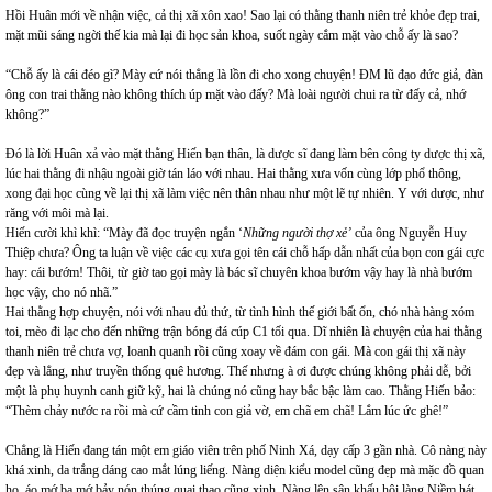
Hồi Huân mới về nhận việc, cả thị xã xôn xao! Sao lại có thằng thanh niên trẻ khỏe đẹp trai,
mặt mũi sáng ngời thế kia mà lại đi học sản khoa, suốt ngày cắm mặt vào chỗ ấy là sao?
“Chỗ ấy là cái đéo gì? Mày cứ nói thẳng là lồn đi cho xong chuyện! ĐM lũ đạo đức giả, đàn
ông con trai thằng nào không thích úp mặt vào đấy? Mà loài người chui ra từ đấy cả, nhớ
không?”
Đó là lời Huân xả vào mặt thằng Hiến bạn thân, là dược sĩ đang làm bên công ty dược thị xã,
lúc hai thằng đi nhậu ngoài giờ tán láo với nhau. Hai thằng xưa vốn cùng lớp phổ thông,
xong đại học cùng về lại thị xã làm việc nên thân nhau như một lẽ tự nhiên. Y với dược, như
răng với môi mà lại.
Hiến cười khì khì: “Mày đã đọc truyện ngắn ‘
Những người thợ xẻ’
của ông Nguyễn Huy
Thiệp chưa? Ông ta luận về việc các cụ xưa gọi tên cái chỗ hấp dẫn nhất của bọn con gái cực
hay: cái bướm! Thôi, từ giờ tao gọi mày là bác sĩ chuyên khoa bướm vậy hay là nhà bướm
học vậy, cho nó nhã.”
Hai thằng hợp chuyện, nói với nhau đủ thứ, từ tình hình thế giới bất ổn, chó nhà hàng xóm
toi, mèo đi lạc cho đến những trận bóng đá cúp C1 tối qua. Dĩ nhiên là chuyện của hai thằng
thanh niên trẻ chưa vợ, loanh quanh rồi cũng xoay về đám con gái. Mà con gái thị xã này
đẹp và lẳng, như truyền thống quê hương. Thế nhưng à ơi được chúng không phải dễ, bởi
một là phụ huynh canh giữ kỹ, hai là chúng nó cũng hay bắc bậc làm cao. Thằng Hiến bảo:
“Thèm chảy nước ra rồi mà cứ cầm tinh con giả vờ, em chã em chã! Lắm lúc ức ghê!”
Chẳng là Hiến đang tán một em giáo viên trên phố Ninh Xá, dạy cấp 3 gần nhà. Cô nàng này
khá xinh, da trắng dáng cao mắt lúng liếng. Nàng diện kiểu model cũng đẹp mà mặc đồ quan
họ, áo mớ ba mớ bảy nón thúng quai thao cũng xinh. Nàng lên sân khấu hội làng Niềm hát