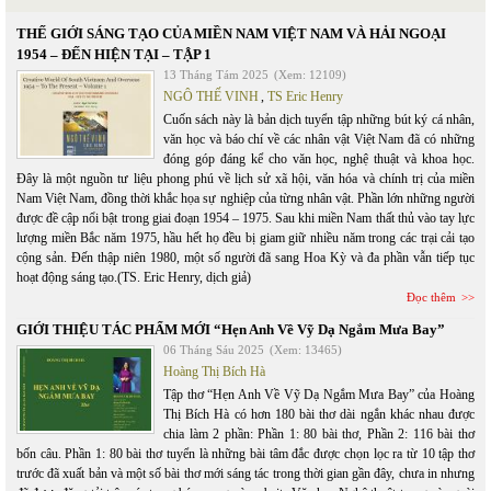
THẾ GIỚI SÁNG TẠO CỦA MIỀN NAM VIỆT NAM VÀ HẢI NGOẠI
1954 – ĐẾN HIỆN TẠI – TẬP 1
13 Tháng Tám 2025
(Xem: 12109)
NGÔ THẾ VINH
,
TS Eric Henry
Cuốn sách này là bản dịch tuyển tập những bút ký cá nhân,
văn học và báo chí về các nhân vật Việt Nam đã có những
đóng góp đáng kể cho văn học, nghệ thuật và khoa học.
Đây là một nguồn tư liệu phong phú về lịch sử xã hội, văn hóa và chính trị của miền
Nam Việt Nam, đồng thời khắc họa sự nghiệp của từng nhân vật. Phần lớn những người
được đề cập nổi bật trong giai đoạn 1954 – 1975. Sau khi miền Nam thất thủ vào tay lực
lượng miền Bắc năm 1975, hầu hết họ đều bị giam giữ nhiều năm trong các trại cải tạo
cộng sản. Đến thập niên 1980, một số người đã sang Hoa Kỳ và đa phần vẫn tiếp tục
hoạt động sáng tạo.(TS. Eric Henry, dịch giả)
Đọc thêm
GIỚI THIỆU TÁC PHẨM MỚI “Hẹn Anh Về Vỹ Dạ Ngắm Mưa Bay”
06 Tháng Sáu 2025
(Xem: 13465)
Hoàng Thị Bích Hà
Tập thơ “Hẹn Anh Về Vỹ Dạ Ngắm Mưa Bay” của Hoàng
Thị Bích Hà có hơn 180 bài thơ dài ngắn khác nhau được
chia làm 2 phần: Phần 1: 80 bài thơ, Phần 2: 116 bài thơ
bốn câu. Phần 1: 80 bài thơ tuyển là những bài tâm đắc được chọn lọc ra từ 10 tập thơ
trước đã xuất bản và một số bài thơ mới sáng tác trong thời gian gần đây, chưa in nhưng