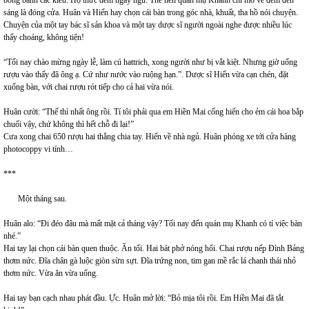
sáng là đóng cửa. Huân và Hiến hay chọn cái bàn trong góc nhà, khuất, tha hồ nói chuyện.
Chuyện của một tay bác sĩ sản khoa và một tay dược sĩ người ngoài nghe được nhiều lúc
thấy choáng, không tiện!
“Tối nay chào mừng ngày lễ, làm cú hattrich, xong người như bị vắt kiệt. Nhưng giờ uống
rượu vào thấy đã ông ạ. Cứ như nước vào ruộng hạn.”. Dược sĩ Hiến vừa cạn chén, đặt
xuống bàn, với chai rượu rót tiếp cho cả hai vừa nói.
Huân cười: “Thế thì nhất ông rồi. Tí tôi phải qua em Hiền Mai cống hiến cho ẻm cái hoa bắp
chuối vậy, chứ không thì hết chỗ đi lại!”
Cưa xong chai 650 rượu hai thằng chia tay. Hiến về nhà ngủ. Huân phóng xe tới cửa hàng
photocoppy vi tính…
***
Một tháng sau.
Huân alo: “Đi đéo đâu mà mất mặt cả tháng vậy? Tối nay đến quán mụ Khanh có tí việc bàn
nhé.”
Hai tay lại chọn cái bàn quen thuộc. Ăn tối. Hai bát phở nóng hổi. Chai rượu nếp Đình Bảng
thơm nức. Đĩa chân gà luộc giòn sừn sựt. Đĩa trứng non, tim gan mề rắc lá chanh thái nhỏ
thơm nức. Vừa ăn vừa uống.
Hai tay bạn cạch nhau phát đầu. Ực. Huân mở lời: “Bỏ mịa tôi rồi. Em Hiền Mai đã tắt