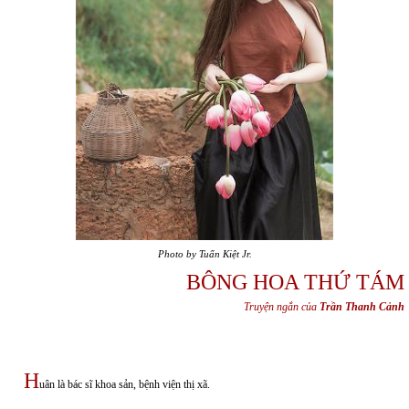
Photo by Tuấn Kiệt Jr.
BÔNG HOA THỨ TÁM
Truyện ngắn của
Trần Thanh Cảnh
H
uân là bác sĩ khoa sản, bệnh viện thị xã.