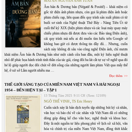
MAI AN NGUYỄN ANH TUẤN
Âm bản & Dương bản (Négatif & Positif) – khái niệm có
gốc từ điện ảnh phim nhựa, còn gọi là phim điện ảnh hoặc
phim chiếu rạp, liên quan đến quy trình sản xuất phim có từ
buổi sơ sinh của Nghệ thuật Thứ Bảy - Nàng Tiên Út từ
cuối thế kỷ XIX (hiện phim nhựa và các loại máy quay máy
chiếu phim nhựa đã được đưa vào các Bảo tàng Điện ảnh),
cái quy trình mà nếu ai đó muốn tìm hiểu trên Google sẽ
không bao giờ có được thông tin đầy đủ… Nhưng, cuốn
sách này không đi sâu vào công nghệ Điện ảnh, chỉ mượn
khái niệm Âm bản & Dương bản như một cánh cửa ban đầu, một ký hiệu nghệ thuật
nhỏ để phác họa hành trình tinh thần của tác giả, cùng đôi ba lát cắt tự sự về nghề qua đó
hé lộ giúp người đọc đôi chút về đời sống của những người làm phim Việt qua mấy thế
hệ, ở xứ sở Lắm người nhiều ma …
Đọc thêm
THẾ GIỚI SÁNG TẠO CỦA MIỀN NAM VIỆT NAM VÀ HẢI NGOẠI
1954 – ĐẾN HIỆN TẠI – TẬP 1
13 Tháng Tám 2025
9:11 CH
(Xem: 12109)
NGÔ THẾ VINH
,
TS Eric Henry
Cuốn sách này là bản dịch tuyển tập những bút ký cá nhân,
văn học và báo chí về các nhân vật Việt Nam đã có những
đóng góp đáng kể cho văn học, nghệ thuật và khoa học.
Đây là một nguồn tư liệu phong phú về lịch sử xã hội, văn
hóa và chính trị của miền Nam Việt Nam, đồng thời khắc