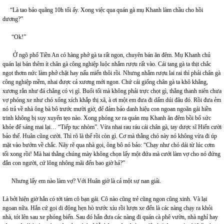
“Là tao bảo quãng 10h tối ấy. Xong việc qua quán gà mụ Khanh làm chầu cho hồi
dương?”
“Ok!”
Ở ngõ phố Tiền An có hàng phở gà ta rất ngon, chuyên bán ăn đêm. Mụ Khanh chủ
quán lại bán thêm ít chân gà công nghiệp luộc nhắm rượu rất vào. Cái tang gà ta thịt chắc
ngọt thơm nức làm phở chặt hay nấu miến thôi rồi. Nhưng nhắm rượu lai rai thì phải chân gà
công nghiệp mềm, nhai được cả xương mới ngon. Chứ cái giống chân gà ta khô khẳng,
xương rắn như đá chẳng có vị gì. Buổi tối mà không phải trực chọt gì, thằng thanh niên chưa
vợ phóng xe như chó xổng xích khắp thị xã, à ơi một em đưa đi dấm dúi đâu đó. Rồi đưa ẻm
nó trả về nhà ông bà bô trước mười giờ, để đảm bảo danh hiệu con ngoan ngoãn gái hiền
trinh không bị suy xuyển tẹo nào. Xong phóng xe ra quán mụ Khanh ăn đêm bồi bổ sức
khỏe để sáng mai lại… “Tiếp tục nhòm”. Vừa nhai rau ráu cái chân gà, tay dược sĩ Hiến cười
bảo thế. Huân cũng cười. Thì rõ là thế rồi còn gì. Cơ mà thằng chó này nó không vừa đi úp
mặt vào bướm về chắc. Nãy rẽ qua nhà gọi, ông bô nó bảo: “Chạy như chó dái từ lúc cơm
tối xong rồi! Mà hai thằng chúng mày không chọn lấy một đứa mà cưới làm vợ cho nó đứng
đắn con người, cứ lông nhông mãi đến bao giờ hả?”
Nhưng lấy em nào làm vợ? Với Huân giờ là cả một sự nan giải.
Là bởi hiện giờ hắn có tới tám cô bạn gái. Cô nào cũng trẻ cũng ngon cũng xinh. Và lại
ngoan nữa. Hắn cứ gọi di động hẹn hò trước xíu rồi lượn xe đến là các nàng chạy ra khỏi
nhà, tót lên sau xe phóng biến. Sau đó hắn đưa các nàng đi quán cà phê vườn, nhà nghỉ hay