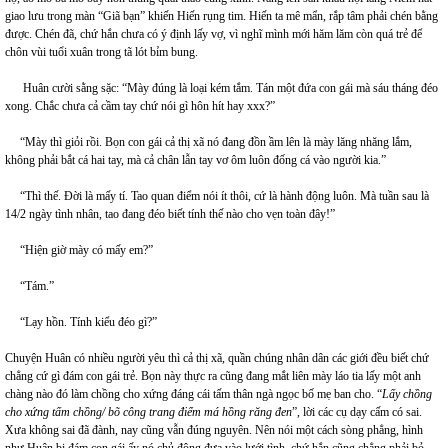
giao lưu trong màn “Giã bạn” khiến Hiến rụng tim. Hiến ta mê mẩn, rắp tâm phải chén bằng
được. Chén đã, chứ hắn chưa có ý định lấy vợ, vì nghĩ mình mới hăm lăm còn quá trẻ để
chôn vùi tuổi xuân trong tã lót bỉm bung.
Huân cười sằng sặc: “Mày đúng là loại kém tắm. Tán một đứa con gái mà sáu tháng đéo
xong. Chắc chưa cả cầm tay chứ nói gì hôn hít hay xxx?”
“Mày thì giỏi rồi. Bọn con gái cả thị xã nó đang đồn ầm lên là mày lăng nhăng lắm,
không phải bắt cá hai tay, mà cả chân lẫn tay vơ ôm luôn đống cá vào người kia.”
“Thì thế. Đời là mấy tí. Tao quan điểm nói ít thôi, cứ là hành động luôn. Mà tuần sau là
14/2 ngày tình nhân, tao đang đéo biết tính thế nào cho vẹn toàn đây!”
“Hiện giờ mày có mấy em?”
“Tám.”
“Lạy hồn. Tính kiểu đéo gì?”
Chuyện Huân có nhiều người yêu thì cả thị xã, quần chúng nhân dân các giới đều biết chứ
chẳng cứ gì đám con gái trẻ. Bọn này thực ra cũng đang mắt liên mày láo tia lấy một anh
chàng nào đó làm chồng cho xứng đáng cái tấm thân ngà ngọc bố mẹ ban cho. “
Lấy chồng
cho xứng tấm chồng/ bõ công trang điểm
má hồng răng đen
”, lời các cụ dạy cấm có sai.
Xưa không sai đã đành, nay cũng vẫn đúng nguyên. Nên nói một cách sòng phẳng, hình
như Huân bị đám con gái ấy nó chủ động đưa vào lưới tình, chứ hắn cũng chẳng phải bỏ