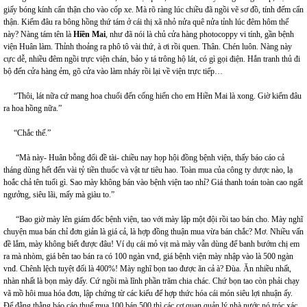
giấy bóng kính cẩn thận cho vào cốp xe. Mà rõ ràng lúc chiều đã ngồi vẽ sơ đồ, tính đếm cẩn
thận. Kiếm đâu ra bông hồng thứ tám ở cái thị xã nhỏ nửa quê nửa tỉnh lúc đêm hôm thế
này? Nàng tám tên là
Hiền Mai
, như đã nói là chủ cửa hàng photocoppy vi tính, gần bệnh
viện Huân làm. Thỉnh thoảng ra phô tô vài thứ, à ơi rồi quen. Thân. Chén luôn. Nàng này
cực dễ, nhiều đêm ngồi trực viện chán, bảo y tá trông hộ lát, có gì gọi điện. Hắn tranh thủ đi
bộ đến cửa hàng ẻm, gõ cửa vào làm nháy rồi lại về viện trực tiếp…
“Thôi, lát nữa cứ mang hoa chuối đến cống hiến cho em Hiền Mai là xong. Giờ kiếm đâu
ra hoa hồng nữa.”
“Chắc thế.”
“Mà này- Huân bỗng đổi đề tài- chiều nay họp hội đồng bệnh viện, thấy báo cáo cả
tháng dùng hết đến vài tỷ tiền thuốc và vật tư tiêu hao. Toàn mua của công ty dược nào, lạ
hoắc chả tên tuổi gì. Sao mày không bán vào bệnh viện tao nhỉ? Giá thanh toán toàn cao ngất
ngưởng, siêu lãi, mấy mà giàu to.”
“Bao giờ mày lên giám đốc bệnh viện, tao với mày lập một đội rồi tao bán cho. Mày nghĩ
chuyện mua bán chỉ đơn giản là giá cả, là hợp đồng thuận mua vừa bán chắc? Mơ. Nhiều vấn
đề lắm, mày không biết được đâu! Ví dụ cái mỏ vịt mà mày vẫn dùng để banh bướm chị em
ra mà nhòm, giá bên tao bán ra có 100 ngàn vnđ, giá bệnh viện mày nhập vào là 500 ngàn
vnđ. Chênh lệch tuyệt đối là 400%! Mày nghĩ bọn tao được ăn cả à? Đùa. Ăn nhiều nhất,
nhàn nhất là bọn mày đấy. Cứ ngồi mà lĩnh phần trăm chia chác. Chứ bọn tao còn phải chạy
vã mồ hôi mua hóa đơn, lập chứng từ các kiểu để hợp thức hóa cái món siêu lợi nhuận ấy.
Để đằng thằng báo cáo thuế mua 100 bán 500 thì các cơ quan quản lý nhà nước nó tróc xác