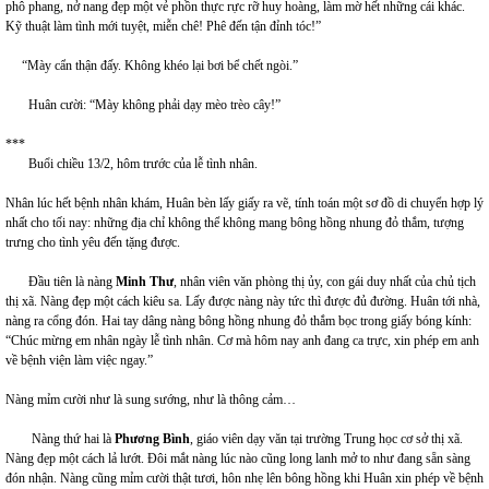
phô phang, nở nang đẹp một vẻ phồn thực rực rỡ huy hoàng, làm mờ hết những cái khác.
Kỹ thuật làm tình mới tuyệt, miễn chê! Phê đến tận đỉnh tóc!”
“Mày cẩn thận đấy. Không khéo lại bơi bể chết ngòi.”
Huân cười: “Mày không phải dạy mèo trèo cây!”
***
Buổi chiều 13/2, hôm trước của lễ tình nhân.
Nhân lúc hết bệnh nhân khám, Huân bèn lấy giấy ra vẽ, tính toán một sơ đồ di chuyển hợp lý
nhất cho tối nay: những địa chỉ không thể không mang bông hồng nhung đỏ thắm, tượng
trưng cho tình yêu đến tặng được.
Đầu tiên là nàng
Minh Thư
, nhân viên văn phòng thị ủy, con gái duy nhất của chủ tịch
thị xã. Nàng đẹp một cách kiêu sa. Lấy được nàng này tức thì được đủ đường. Huân tới nhà,
nàng ra cổng đón. Hai tay dâng nàng bông hồng nhung đỏ thắm bọc trong giấy bóng kính:
“Chúc mừng em nhân ngày lễ tình nhân. Cơ mà hôm nay anh đang ca trực, xin phép em anh
về bệnh viện làm việc ngay.”
Nàng mỉm cười như là sung sướng, như là thông cảm…
Nàng thứ hai là
Phương Bình
, giáo viên dạy văn tại trường Trung học cơ sở thị xã.
Nàng đẹp một cách lả lướt. Đôi mắt nàng lúc nào cũng long lanh mở to như đang sẵn sàng
đón nhận. Nàng cũng mỉm cười thật tươi, hôn nhẹ lên bông hồng khi Huân xin phép về bệnh