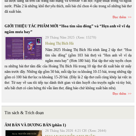
đã được đăng tải trên các trang báo mạng và website Văn học Nghệ thuật trong và ngoài
nước. Phần 2 là những khổ thơ yêu thích, mỗi bài chỉ chon 4 câu trong số những bài thơ
đã xuất bản.
Đọc thêm
GIỚI THIỆU TÁC PHẨM MỚI “Hoa tím sầu đông” và “Hẹn anh về vĩ dạ
ngắm mưa bay”
29 Tháng Năm 2025
(Xem: 15270)
Hoàng Thị Bích Hà
Năm 2025 Hoàng Thị Bích Hà trình làng 2 tập thơ: “Hoa
tím sầu đông” (gồm 103 bài thơ) và “Hẹn anh về vĩ dạ
ngắm mưa bay” (Hơn 180 bài). Hai tập thơ này tuyển chọn
ra những bài thơ tâm đắc của Hoàng Thị Bích Hà trong 10 tập thơ đã xuất bản từ mấy
năm trước đây. Những tập gồm 50 bài, mỗi tập lọc ra khoảng 10-15 bài, trong những tập
gồm có 100 bài thơ lọc ra khoảng 15-20 bài. (Đây là 2 tập thơ cuối cùng khép lại việc in
thơ. Từ nay về sau tôi tiếp tục dành thời gian và tâm huyết cho truyện ngắn và tùy bút,
nếu bất chợt có cảm hứng thì vẫn làm thơ, đăng báo chứ không xuất bản nữa).
Đọc thêm
Tin sách & Trích đoạn
ÂM BẢN VÀ DƯƠNG BẢN (phần 1)
26 Tháng Sáu 2026
4:21 CH
(Xem: 2644)