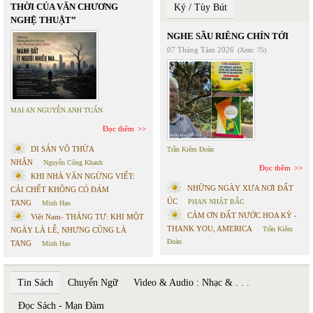
THỜI CỦA VĂN CHƯƠNG
Ký / Tùy Bút
NGHỆ THUẬT”
NGHE SẦU RIÊNG CHÍN TỚI
07 Tháng Tám 2026
(Xem: 75)
MAI AN NGUYỄN ANH TUẤN
Đọc thêm
DI SẢN VÔ THỪA
Trần Kiêm Đoàn
NHẬN
Nguyễn Công Khanh
Đọc thêm
KHI NHÀ VĂN NGỪNG VIẾT:
NHỮNG NGÀY XƯA NƠI ĐẤT
CÁI CHẾT KHÔNG CÓ ĐÁM
ÚC
PHAN NHẬT BẮC
TANG
Minh Hạo
CÁM ƠN ĐẤT NƯỚC HOA KỲ -
Việt Nam- THÁNG TƯ: KHI MỘT
THANK YOU, AMERICA
Trần Kiêm
NGÀY LÀ LỄ, NHƯNG CŨNG LÀ
Đoàn
TANG
Minh Hạo
Tin Sách
Chuyển Ngữ
Video & Audio : Nhạc & . . .
Đọc Sách - Mạn Đàm