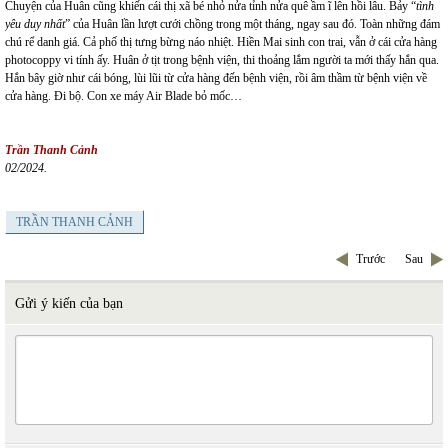
Chuyện của Huân cũng khiến cái thị xã bé nhỏ nửa tỉnh nửa quê ầm ĩ lên hồi lâu. Bảy “
tình
yêu duy nhất
” của Huân lần lượt cưới chồng trong một tháng, ngay sau đó. Toàn những đám
chú rể danh giá. Cả phố thị tưng bừng náo nhiệt. Hiền Mai sinh con trai, vẫn ở cái cửa hàng
photocoppy vi tính ấy. Huân ở tịt trong bệnh viện, thi thoảng lắm người ta mới thấy hắn qua.
Hắn bây giờ như cái bóng, lùi lũi từ cửa hàng đến bệnh viện, rồi âm thầm từ bệnh viện về
cửa hàng. Đi bộ. Con xe máy Air Blade bỏ mốc…
Trần Thanh Cảnh
02/2024.
TRẦN THANH CẢNH
Trước
Sau
Gửi ý kiến của bạn