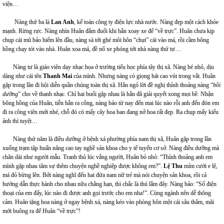
viện…
Nàng thứ ba là
Lan Anh
, kế toán công ty điện lực nhà nước. Nàng đẹp một cách khỏe
mạnh. Rừng rực. Nàng nhìn Huân đắm đuối khi hắn xoay xe để “về trực”. Huân chưa kịp
chụp cái mũ bảo hiểm lên đầu, nàng sà tới ghé môi hôn “chụt” cái vào má, rồi cầm bông
hồng chạy tót vào nhà. Huân xoa má, đề nổ xe phóng tới nhà nàng thứ tư…
Nàng tư là giáo viên dạy nhạc họa ở trường tiểu học phía tây thị xã. Nàng bé nhỏ, dịu
dàng như cái tên
Thanh Mai
của mình. Nhưng nàng có giọng hát cao vút trong vắt. Huân
gặp trong lần đi hội diễn quần chúng toàn thị xã. Hắn ngỏ lời đề nghị thỉnh thoảng nàng “
bồi
dưỡng
” cho về thanh nhạc. Chỉ hai buổi gặp nhau là hắn đã giải quyết xong mọi bề. Nhận
bông hồng của Huân, tiễn hắn ra cổng, nàng bảo từ nay đến mai lúc nào rỗi anh đến đón em
đi ra công viên mới nhé, chỗ đó có mấy cây hoa ban đang nở hoa rất đẹp. Ra chụp mấy kiểu
ảnh thì tuyệt…
Nàng thứ năm là điều dưỡng ở bệnh xá phường phía nam thị xã, Huân gặp trong lần
xuống trạm tập huấn nâng cao tay nghề sản khoa cho y tế tuyến cơ sở. Nàng điều dưỡng mà
chân dài như người mẫu. Tranh thủ lúc vắng người, Huân bỏ nhỏ: “Thỉnh thoảng anh em
mình gặp nhau tâm sự thêm chuyện nghề nghiệp được không em?”.
Lệ Thu
mỉm cười e lệ,
má đỏ bừng lên. Bởi nàng nghĩ đến hai đứa nam nữ trẻ mà nói chuyện sản khoa, rồi cả
hướng dẫn thực hành cho nhau nữa chẳng hạn, thì chắc là thú lắm đây. Nàng bảo: “Số điện
thoại của em đấy, lúc nào đi được anh gọi trước cho em nha!”. Cùng ngành nên dễ thông
cảm. Huân tặng hoa nàng ở ngay bệnh xá, nàng kéo vào phòng hôn một cái sâu thẳm, mãi
mới buông ra để Huân “về trực”!