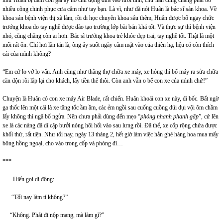
nhiều công chinh phục cưa cẩm như tay bạn. Là vì, như đã nói Huân là bác sĩ sản khoa. Về
khoa sản bệnh viện thị xã làm, rồi đi học chuyên khoa sâu thêm, Huân được bổ ngay chức
trưởng khoa do tay nghề được đào tạo trường lớp bài bản khá tốt. Và thực sự thì bệnh viện
nhỏ, cũng chẳng còn ai hơn. Bác sĩ trưởng khoa trẻ khỏe đẹp trai, tay nghề tốt. Thật là một
mối rất ổn. Chỉ hơi lăn tăn là, ông ấy suốt ngày cắm mặt vào của thiên hạ, liệu có còn thích
cái của mình không?
“Em cứ lo vớ lo vẩn. Anh cũng như thằng thợ chữa xe máy, xe hỏng thì bổ máy ra sửa chữa
căn độn rồi lắp lại cho khách, lấy tiền thế thôi. Còn anh vẫn o bế con xe của mình chứ!”
Chuyện là Huân có con xe máy Air Blade, rất chiến. Huân khoái con xe này, đi bốc. Bất ngờ
ga thốc lên một cái là xe tăng tốc ầm ầm, các ẻm ngồi sau cuống cuồng dúi dụi vội ôm chầm
lấy không thì ngã bổ ngửa. Nên chưa phải dùng đến mẹo “
phóng nhanh phanh gấp
”, cứ lên
xe là các nàng đã dí cặp bưởi nóng hôi hổi vào sau lưng rồi. Đã thế, xe cốp rộng chứa được
khối thứ, rất tiện. Như tối nay, ngày 13 tháng 2, hết giờ làm việc hắn ghé hàng hoa mua mấy
bông hồng ngoại, cho vào trong cốp và phóng đi…
***
Hiến gọi di động:
“Tối nay làm tí không?”
“Không. Phải đi nộp mạng, mà làm gì?”