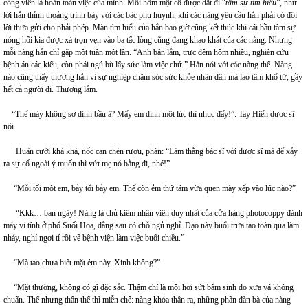
công viên là hoàn toàn việc của mình. Mỗi hôm một cô được dắt đi “
tâm sự tìm hiểu
”, như
lời hắn thỉnh thoảng trình bày với các bậc phụ huynh, khi các nàng yêu cầu hắn phải có đôi
lời thưa gửi cho phải phép. Màn tìm hiểu của hắn bao giờ cũng kết thúc khi cái bầu tâm sự
nóng hổi kia được xả trọn vẹn vào ba tấc lòng cũng đang khao khát của các nàng. Nhưng
mỗi nàng hắn chỉ gặp một tuần một lần. “Anh bận lắm, trực đêm hôm nhiều, nghiên cứu
bệnh án các kiểu, còn phải ngủ bù lấy sức làm việc chứ.” Hắn nói với các nàng thế. Nàng
nào cũng thấy thương hắn vì sự nghiệp chăm sóc sức khỏe nhân dân mà lao tâm khổ tứ, gầy
hết cả người đi. Thương lắm.
“Thế mày không sợ dính bầu à? Mấy em dính một lúc thì nhục đấy!”. Tay Hiến dược sĩ
nói.
Huân cười khà khà, nốc cạn chén rượu, phán: “Làm thằng bác sĩ với dược sĩ mà để xảy
ra sự cố ngoài ý muốn thì vứt mẹ nó bằng đi, nhé!”
“Mỗi tối một em, bảy tối bảy em. Thế còn ẻm thứ tám vừa quen mày xếp vào lúc nào?”
“Kkk… ban ngày! Nàng là chủ kiêm nhân viên duy nhất của cửa hàng photocoppy đánh
máy vi tính ở phố Suối Hoa, đằng sau có chỗ ngủ nghỉ. Dạo này buổi trưa tao toàn qua làm
nháy, nghỉ ngơi tí rồi về bệnh viện làm việc buổi chiều.”
“Mà tao chưa biết mặt ẻm này. Xinh không?”
“Mặt thường, không có gì đặc sắc. Thậm chí là môi hơi sứt bẩm sinh do xưa vá không
chuẩn. Thế nhưng thân thể thì miễn chê: nàng khỏa thân ra, những phần đàn bà của nàng