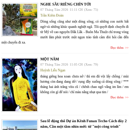
NGHE SẦU RIÊNG CHÍN TỚI
07 Tháng Tám 2026
11:11 CH
(Xem: 75)
Trần Kiêm Đoàn
Dòng sống cũng như một dòng sông; có những con nước bất
ngờ và những khúc quanh nghiệt ngã. Tôi quyết định chuyến đi
từ Mỹ về cao nguyên Đắk Lắk - Buôn Ma Thuột chỉ trong vòng
mười lăm phút trước một ngọn trào tỉnh cảm đòi hỏi cần đến
một chuyến đi xa.
Đọc thêm
MỘT NĂM
07 Tháng Tám 2026
11:05 CH
(Xem: 79)
Huỳnh Liễu Ngạn
tháng giêng hoa xoan chưa nở / thì em đã vội lấy chồng / mùi
hương còn đang dang dở / rụng đầy xuống cả dòng sông / ***
tháng hai ánh trăng vừa cũ / chênh chao ngõ vắng im lìm / em
không còn gì để nói / chỉ màu nắng nhạt qua tim /
Đọc thêm
Sau lễ động thổ Dự án Kênh Funan Techo Cách đây 2
năm, Cần một tầm nhìn mới: từ "một công trình"