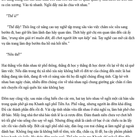
ra còn xương. Vào tù nhanh. Ngồi đấy mà ăn chia với nhau.”
“Thế à?”
“Thế đấy! Thôi ông cứ nâng cao tay nghề tập trung sâu vào việc chăm sóc sửa sang
bướm đi, bao giờ lên làm lãnh đạo hãy quan tâm. Thời bây giờ chị em quan tâm đến cái ấy
lắm, ‘
trung tâm giải trí muôn đời, đồ chơi người lớn
vạn kiếp’
mà. Tay nghề cao mở cái dịch
vụ tân trang làm đẹp bướm tha hồ mà hốt tiền.”
“Nên thế!”
Hai thằng vốn thân nhau từ phổ thông, thằng đi học y thằng đi học dược rồi lại về thị xã quê
làm việc. Nếu dân trong thị xã nhỏ xíu này không biết rõ đời tư của chúng đến mức là hai
thằng đang tán tỉnh, đang đi với cô nàng nào thì họ đã nghĩ chúng đồng tính. Cặp kè với
nhau ban ngày chán, nhiều đêm chúng còn về nhà nhau ngủ chung giường gác chân rì rầm
nói chuyện rồi ngủ quên lúc nào không hay.
Đêm nay cũng vậy, sau màn cống hiến cho các em, hai tay kéo nhau về ngồi một cái bàn sâu
trong quán phở gà mụ Khanh ngõ phố Tiền An. Phố vắng, nhưng người ăn đêm khá đông.
Đủ các thành phần đến rồi đi. Vài cặp tình nhân vừa dắt nhau ở nhà nghỉ ra, làm bát phở cho
đỡ háo. Mấy ông nhà thơ nhà báo tỉnh lẻ la cà rượu đêm. Đám thanh niên chưa vợ chơi hết
trò tối ghé vào uống cho say về ngủ. Nhưng đông nhất là cánh cờ bạc ở các chiếu ra ăn lấy
sức rồi vào chiến tiếp. Bởi cái ngõ phố nhỏ này, đàn ông con trai chẳng ai làm nghề gì ngoài
đánh bạc. Không ông nào là không biết tổ tôm, xóc đĩa, chắn cạ, lô đề, ba cây phỏm phảnh
bóng banh các kiểu. Họ thức đêm ngày ngủ. Thế nên quán mụ Khanh chỉ mở về đêm đến