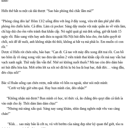
kinh!”
Hiến thở hắt ra một cái dài thượt: “Sao bảo phòng thủ chắc lắm mà?”
“Phòng cũng đéo lại! Hôm 13/2 uống đêm với ông ở đây xong, vừa tới tầm phê phê đến
phòng ẻm chiến luôn. Cả đêm. Làm cú pocker. Sáng dậy muộn vội mặc quần áo về viện làm,
chỉ kịp dúi cho ẻm viên tránh thai khẩn cấp. Nó nghĩ quái gì mà đek uống, giờ tắt kinh 15
ngày rồi. Bảo sang viện hay anh đưa ra ngoài Hà Nội hút điều hòa cho, ẻm kiên quyết từ
chối, nói để đẻ nuôi, anh không nhận thì thôi, không ai bắt vạ mà phải lo. Em muốn có con
rồi.”
Dược sĩ Hiến rót chén nữa, bảo bạn: “Cạn đi. Cả tao với mày đều xong đời trai rồi. Con bồ
tao hôm ấy rõ ràng xong việc tao đưa tận mồm 2 viên tránh thai khẩn cấp rồi mà nay vẫn hai
vạch xanh ngắt. Thử mấy lần vẫn thế. Nhẽ nó không nuốt thuốc? Mà tao còn đéo dám bảo
nó hút điều hòa kia. Mới ướm lời xa xôi nó đã bù lu bù loa là loại bạc, thất đức… váng đầu,
đéo chịu nổi!”
Bác sĩ Huân uống cạn chén rượu, mắt nhìn vô hồn ra ngoài, như nói một mình:
“Cưới vợ bây giờ sớm quá. Hay bọn mình cùn, đéo nhận?”
“Không nhận mà được? Bọn mình có học, trí thức cả, ăn chằng đéo quỵt dân cả tỉnh ỉa
vào mặt cho ấy. Thôi dám làm dám chịu!”
“Nhưng mà nàng xấu quá. Sáng nay sang khám, nhìn đang nghén mặt vêu vao càng
chán!”
“Kkk… sao mày bảo là cởi ra, vú với bướm của nàng đẹp như kỳ quan thế giới, tỏa ra