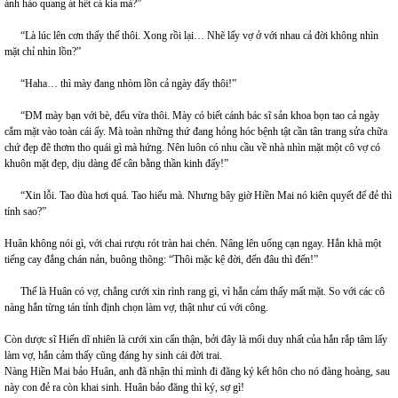
ánh hào quang át hết cả kia mà?”
“Là lúc lên cơn thấy thế thôi. Xong rồi lại… Nhẽ lấy vợ ở với nhau cả đời không nhìn
mặt chỉ nhìn lồn?”
“Haha… thì mày đang nhòm lồn cả ngày đấy thôi!”
“ĐM mày bạn với bè, đểu vừa thôi. Mày có biết cánh bác sĩ sản khoa bọn tao cả ngày
cắm mặt vào toàn cái ấy. Mà toàn những thứ đang hỏng hóc bệnh tật cần tân trang sửa chữa
chứ đẹp đẽ thơm tho quái gì mà hứng. Nên luôn có nhu cầu về nhà nhìn mặt một cô vợ có
khuôn mặt đẹp, dịu dàng để cân bằng thần kinh đấy!”
“Xin lỗi. Tao đùa hơi quá. Tao hiểu mà. Nhưng bây giờ Hiền Mai nó kiên quyết để đẻ thì
tính sao?”
Huân không nói gì, với chai rượu rót tràn hai chén. Nâng lên uống cạn ngay. Hắn khà một
tiếng cay đắng chán nản, buông thõng: “Thôi mặc kệ đời, đến đâu thì đến!”
Thế là Huân có vợ, chẳng cưới xin rình rang gì, vì hắn cảm thấy mất mặt. So với các cô
nàng hắn từng tán tỉnh định chọn làm vợ, thật như cú với công.
Còn dược sĩ Hiến dĩ nhiên là cưới xin cẩn thận, bởi đây là mối duy nhất của hắn rắp tâm lấy
làm vợ, hắn cảm thấy cũng đáng hy sinh cái đời trai.
Nàng Hiền Mai bảo Huân, anh đã nhận thì mình đi đăng ký kết hôn cho nó đàng hoàng, sau
này con đẻ ra còn khai sinh. Huân bảo đăng thì ký, sợ gì!