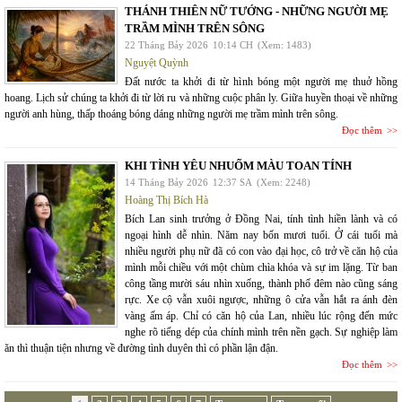
THÁNH THIÊN NỮ TƯỚNG - NHỮNG NGƯỜI MẸ
TRẦM MÌNH TRÊN SÔNG
22 Tháng Bảy 2026
10:14 CH
(Xem: 1483)
Nguyệt Quỳnh
Đất nước ta khởi đi từ hình bóng một người mẹ thuở hồng
hoang. Lịch sử chúng ta khởi đi từ lời ru và những cuộc phân ly. Giữa huyền thoại về những
người anh hùng, thấp thoáng bóng dáng những người mẹ trầm mình trên sông.
Đọc thêm
KHI TÌNH YÊU NHUỐM MÀU TOAN TÍNH
14 Tháng Bảy 2026
12:37 SA
(Xem: 2248)
Hoàng Thị Bích Hà
Bích Lan sinh trưởng ở Đồng Nai, tính tình hiền lành và có
ngoại hình dễ nhìn. Năm nay bốn mươi tuổi. Ở cái tuổi mà
nhiều người phụ nữ đã có con vào đại học, cô trở về căn hộ của
mình mỗi chiều với một chùm chìa khóa và sự im lặng. Từ ban
công tầng mười sáu nhìn xuống, thành phố đêm nào cũng sáng
rực. Xe cộ vẫn xuôi ngược, những ô cửa vẫn hắt ra ánh đèn
vàng ấm áp. Chỉ có căn hộ của Lan, nhiều lúc rộng đến mức
nghe rõ tiếng dép của chính mình trên nền gạch. Sự nghiệp làm
ăn thì thuận tiện nhưng về đường tình duyên thì có phần lận đận.
Đọc thêm