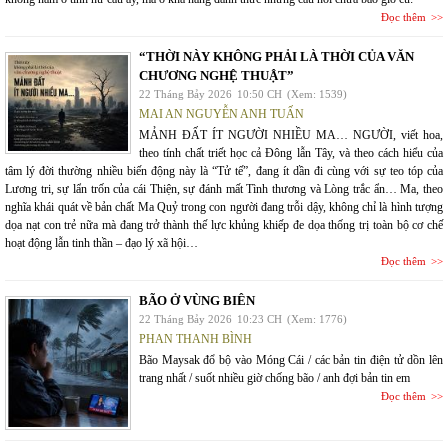
Đọc thêm
“THỜI NÀY KHÔNG PHẢI LÀ THỜI CỦA VĂN
CHƯƠNG NGHỆ THUẬT”
22 Tháng Bảy 2026
10:50 CH
(Xem: 1539)
MAI AN NGUYỄN ANH TUẤN
MẢNH ĐẤT ÍT NGƯỜI NHIỀU MA… NGƯỜI, viết hoa,
theo tính chất triết học cả Đông lẫn Tây, và theo cách hiểu của
tâm lý đời thường nhiều biến động này là “Tử tế”, đang ít dần đi cùng với sự teo tóp của
Lương tri, sự lẩn trốn của cái Thiện, sự đánh mất Tình thương và Lòng trắc ẩn… Ma, theo
nghĩa khái quát về bản chất Ma Quỷ trong con người đang trỗi dậy, không chỉ là hình tượng
dọa nạt con trẻ nữa mà đang trở thành thế lực khủng khiếp đe dọa thống trị toàn bộ cơ chế
hoạt động lẫn tinh thần – đạo lý xã hội…
Đọc thêm
BÃO Ở VÙNG BIÊN
22 Tháng Bảy 2026
10:23 CH
(Xem: 1776)
PHAN THANH BÌNH
Bão Maysak đổ bộ vào Móng Cái / các bản tin điện tử dồn lên
trang nhất / suốt nhiều giờ chống bão / anh đợi bản tin em
Đọc thêm