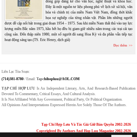
đóng góp đáng kể cho văn học, nghệ thuật và khoa học.
Đây là một nguồn tư liệu phong phú về lịch sử xã hội, văn
hóa và chính trị của miền Nam Việt Nam, đồng thời khắc
họa sự nghiệp của từng nhân vật. Phần lớn những người
được đề cập nổi bật trong giai đoạn 1954 – 1975. Sau khi miền Nam thất thủ vào tay lực
lượng miền Bắc năm 1975, hầu hết họ đều bị giam giữ nhiều năm trong các trại cải tạo
cộng sản. Đến thập niên 1980, một số người đã sang Hoa Kỳ và đa phần vẫn tiếp tục
hoạt động sáng tạo.(TS. Eric Henry, dịch giả)
Đọc thêm
Liên Lạc Tòa Soạn:
(714)381-8780
/ Email:
Tapc
Hihopluu@AOL.COM
TẠP CHÍ HỢP LƯU
Is An Independent Literary, Arts, And Research-Based Publication
Devoted To Commentary, Critical Essays, And Cultural Analysis.
It Is Not Affiliated With Any Government, Political Party, Or Political Organization.
All Opinions And Interpretations Expressed Herein Are Solely Those Of The Authors.
Tạp Chí Hợp Lưu Và Tác Giả Giữ Bản Quyền 2002-2026
Copyrighted By Authors And Hop Luu Magazine 2002-2026