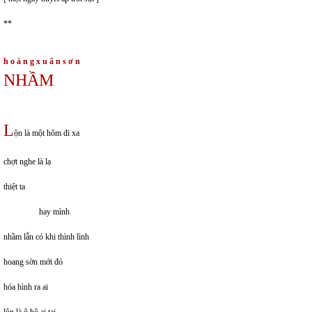
**
h o à n g x u â n s ơ n
NHẦM
L
ộn là một hôm đi xa
chợt nghe là lạ
thiệt ta
hay mình
nhầm lẫn có khi thình lình
hoang sờn mới đó
hóa hình ra ai