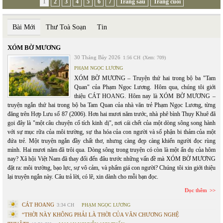
1
2
3
4
5
6
7
Trang sau
Trang cuối
Bài Mới
Thư Toà Soạn
Tin
XÓM BỜ MƯƠNG
30 Tháng Bảy 2026
1:56 CH
(Xem: 709)
PHẠM NGỌC LƯƠNG
XÓM BỜ MƯƠNG – Truyện thứ hai trong bộ ba "Tam
Quan" của Phạm Ngọc Lương. Hôm qua, chúng tôi giới
thiệu CÁT HOANG. Hôm nay là XÓM BỜ MƯƠNG –
truyện ngắn thứ hai trong bộ ba Tam Quan của nhà văn trẻ Phạm Ngọc Lương, từng
đăng trên Hợp Lưu số 87 (2006). Hơn hai mươi năm trước, nhà phê bình Thụy Khuê đã
gọi đây là "một câu chuyện cổ tích kinh dị", nơi cái chết của một dòng sông song hành
với sự mục rữa của môi trường, sự tha hóa của con người và số phận bi thảm của một
đứa trẻ. Một truyện ngắn đầy chất thơ, nhưng càng đẹp càng khiến người đọc rùng
mình. Hai mươi năm đã trôi qua. Dòng sông trong truyện có còn là một ẩn dụ của hôm
nay? Xã hội Việt Nam đã thay đổi đến đâu trước những vấn đề mà XÓM BỜ MƯƠNG
đặt ra: môi trường, bạo lực, sự vô cảm, và phẩm giá con người? Chúng tôi xin giới thiệu
lại truyện ngắn này. Câu trả lời, có lẽ, xin dành cho mỗi bạn đọc.
Đọc thêm
CÁT HOANG
3:34 CH
PHẠM NGỌC LƯƠNG
“THỜI NÀY KHÔNG PHẢI LÀ THỜI CỦA VĂN CHƯƠNG NGHỆ