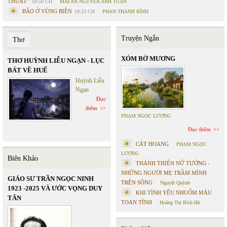
THUẬT”
10:50 CH
MAI AN NGUYỄN ANH TUẤN
BÃO Ở VÙNG BIÊN
10:23 CH
PHAN THANH BÌNH
Truyện Ngắn
Thơ
XÓM BỜ MƯƠNG
THƠ HUỲNH LIỄU NGẠN - LỤC
BÁT VỀ HUẾ
Huỳnh Liễu
Ngạn
Đọc
thêm
PHẠM NGỌC LƯƠNG
Đọc thêm
CÁT HOANG
PHẠM NGỌC
LƯƠNG
Biên Khảo
THÁNH THIÊN NỮ TƯỚNG -
NHỮNG NGƯỜI MẸ TRẦM MÌNH
GIÁO SƯ TRẦN NGỌC NINH
TRÊN SÔNG
Nguyệt Quỳnh
1923 -2025 VÀ ƯỚC VỌNG DUY
KHI TÌNH YÊU NHUỐM MÀU
TÂN
TOAN TÍNH
Hoàng Thị Bích Hà