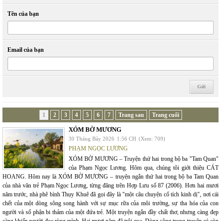
Tên của bạn
Email của bạn
1
2
3
4
5
6
7
Trang sau
Trang cuối
XÓM BỜ MƯƠNG
30 Tháng Bảy 2026
1:56 CH
(Xem: 709)
PHẠM NGỌC LƯƠNG
XÓM BỜ MƯƠNG – Truyện thứ hai trong bộ ba "Tam Quan"
của Phạm Ngọc Lương. Hôm qua, chúng tôi giới thiệu CÁT
HOANG. Hôm nay là XÓM BỜ MƯƠNG – truyện ngắn thứ hai trong bộ ba Tam Quan
của nhà văn trẻ Phạm Ngọc Lương, từng đăng trên Hợp Lưu số 87 (2006). Hơn hai mươi
năm trước, nhà phê bình Thụy Khuê đã gọi đây là "một câu chuyện cổ tích kinh dị", nơi cái
chết của một dòng sông song hành với sự mục rữa của môi trường, sự tha hóa của con
người và số phận bi thảm của một đứa trẻ. Một truyện ngắn đầy chất thơ, nhưng càng đẹp