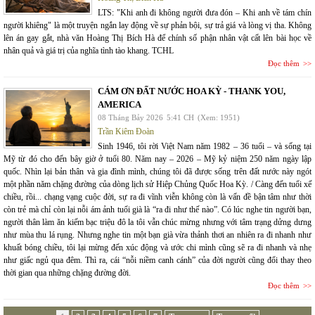
LTS: "Khi anh đi không người đưa đón – Khi anh về tám chín
người khiêng" là một truyện ngắn lay động về sự phản bội, sự trả giá và lòng vị tha. Không
lên án gay gắt, nhà văn Hoàng Thị Bích Hà để chính số phận nhân vật cất lên bài học về
nhân quả và giá trị của nghĩa tình tào khang. TCHL
Đọc thêm
CÁM ƠN ĐẤT NƯỚC HOA KỲ - THANK YOU,
AMERICA
08 Tháng Bảy 2026
5:41 CH
(Xem: 1951)
Trần Kiêm Đoàn
Sinh 1946, tôi rời Việt Nam năm 1982 – 36 tuổi – và sống tại
Mỹ từ đó cho đến bây giờ ở tuổi 80. Năm nay – 2026 – Mỹ kỷ niệm 250 năm ngày lập
quốc. Nhìn lại bản thân và gia đình mình, chúng tôi đã được sống trên đất nước này ngót
một phần năm chặng đường của dòng lịch sử Hiệp Chủng Quốc Hoa Kỳ. / Càng đến tuổi xế
chiều, rồi... chạng vạng cuộc đời, sự ra đi vĩnh viễn không còn là vấn đề bận tâm như thời
còn trẻ mà chỉ còn lại nỗi ám ảnh tuổi già là “ra đi như thế nào”. Có lúc nghe tin người bạn,
người thân làm ăn kiếm bạc triệu đô la tôi vẫn chúc mừng nhưng với tâm trạng dửng dưng
như mùa thu lá rụng. Nhưng nghe tin một bạn già vừa thảnh thơi an nhiên ra đi nhanh như
khuất bóng chiều, tôi lại mừng đến xúc động và ước chi mình cũng sẽ ra đi nhanh và nhẹ
như giấc ngủ qua đêm. Thì ra, cái “nỗi niềm canh cánh” của đời người cũng đổi thay theo
thời gian qua những chặng đường đời.
Đọc thêm