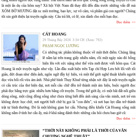
càng khiến người đọc rùng mình. Hai mươi năm đã trôi qua. Dòng sông trong truyện có còn
là một ẩn dụ của hôm nay? Xã hội Việt Nam đã thay đổi đến đâu trước những vấn đề mà
XÓM BỜ MƯƠNG đặt ra: môi trường, bạo lực, sự vô cảm, và phẩm giá con người? Chúng
tôi xin giới thiệu lại truyện ngắn này. Câu trả lời, có lẽ, xin dành cho mỗi bạn đọc.
Đọc thêm
CÁT HOANG
29 Tháng Bảy 2026
3:34 CH
(Xem: 792)
PHẠM NGỌC LƯƠNG
Có những tác phẩm không thuộc về một thời điểm. Chúng lặng
lẽ nằm lại trên trang giấy nhiều năm, rồi một ngày nào đó bỗng
hiện lên với sức nặng như thể vừa mới được viết hôm qua. Cát
Hoang là một truyện ngắn như vậy. Lần đầu xuất hiện trên Tạp chí Hợp Lưu bởi lối viết tối
giản, đứt đoạn như điện ảnh, ngôn ngữ đầy ký hiệu, và một thế giới nghệ thuật khiến người
đọc vừa bối rối vừa ám ảnh. Nhà phê bình Thụy Khuê từng nhận xét đây là một truyện ngắn
có cấu trúc của thơ hiện đại, nơi mỗi câu chữ đều trở thành một ám hiệu, buộc người đọc
phải đọc bằng trực giác nhiều hơn bằng cốt truyện. Trong thế giới ấy, có một bãi đất nổi giữa
dòng sông, một cộng đồng sống như chưa từng biết đến ánh sáng của văn minh, nơi trẻ em
không được học chữ, nơi người biết chữ bị gọi là "con điên", và nơi bạo lực dần trở thành
trật tự bình thường. Đó là một không gian hư cấu. Nhưng điều khiến Cát Hoang sống mãi
không nằm ở tính hư cấu ấy, mà ở khả năng đánh thức những câu hỏi chưa bao giờ cũ:
Đọc thêm
“THỜI NÀY KHÔNG PHẢI LÀ THỜI CỦA VĂN
CHƯƠNG NGHỆ THUẬT”