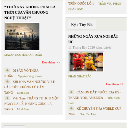
TRÊN QUỐC LỘ 1
TRẦN VŨ
,
PHAN
“THỜI NÀY KHÔNG PHẢI LÀ
NHẬT NAM
THỜI CỦA VĂN CHƯƠNG
NGHỆ THUẬT”
Ký / Tùy Bút
NHỮNG NGÀY XƯA NƠI ĐẤT
ÚC
11 Tháng Bảy 2026
(Xem: 2108)
MAI AN NGUYỄN ANH TUẤN
Đọc thêm
DI SẢN VÔ THỪA
NHẬN
Nguyễn Công Khanh
PHAN NHẬT BẮC
KHI NHÀ VĂN NGỪNG VIẾT:
Đọc thêm
CÁI CHẾT KHÔNG CÓ ĐÁM
CÁM ƠN ĐẤT NƯỚC HOA KỲ -
TANG
Minh Hạo
THANK YOU, AMERICA
Trần Kiêm
Việt Nam- THÁNG TƯ: KHI MỘT
Đoàn
NGÀY LÀ LỄ, NHƯNG CŨNG LÀ
KỂ CHUYỆN FIFA WORLD CUP
TANG
Minh Hạo
2026
Phan Tấn Uẩn