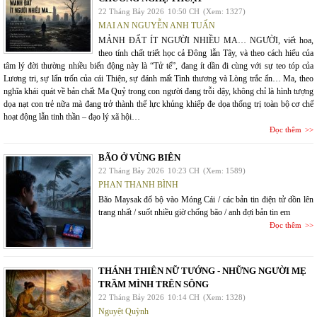
22 Tháng Bảy 2026
10:50 CH
(Xem: 1327)
MAI AN NGUYỄN ANH TUẤN
MẢNH ĐẤT ÍT NGƯỜI NHIỀU MA… NGƯỜI, viết hoa,
theo tính chất triết học cả Đông lẫn Tây, và theo cách hiểu của
tâm lý đời thường nhiều biến động này là “Tử tế”, đang ít dần đi cùng với sự teo tóp của
Lương tri, sự lẩn trốn của cái Thiện, sự đánh mất Tình thương và Lòng trắc ẩn… Ma, theo
nghĩa khái quát về bản chất Ma Quỷ trong con người đang trỗi dậy, không chỉ là hình tượng
dọa nạt con trẻ nữa mà đang trở thành thế lực khủng khiếp đe dọa thống trị toàn bộ cơ chế
hoạt động lẫn tinh thần – đạo lý xã hội…
Đọc thêm
BÃO Ở VÙNG BIÊN
22 Tháng Bảy 2026
10:23 CH
(Xem: 1589)
PHAN THANH BÌNH
Bão Maysak đổ bộ vào Móng Cái / các bản tin điện tử dồn lên
trang nhất / suốt nhiều giờ chống bão / anh đợi bản tin em
Đọc thêm
THÁNH THIÊN NỮ TƯỚNG - NHỮNG NGƯỜI MẸ
TRẦM MÌNH TRÊN SÔNG
22 Tháng Bảy 2026
10:14 CH
(Xem: 1328)
Nguyệt Quỳnh