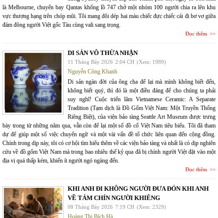
là Melbourne, chuyến bay Qantas khổng lồ 747 chở một nhóm 100 người chia ra lên khu
vực thượng hạng trên chóp mũi. Tôi mang đôi dép hai màu chiếc đực chiếc cái đi bơ vơ giữa
đám đông người Việt gốc Tàu cùng vali sang trọng.
Đọc thêm
DI SẢN VÔ THỪA NHẬN
11 Tháng Bảy 2026
2:04 CH
(Xem: 1989)
Nguyễn Công Khanh
Di sản ngàn đời của ông cha để lại mà mình không biết đến,
không biết quý, thì đó là một điều đáng để cho chúng ta phải
suy nghĩ! Cuộc triển lãm Vietnamese Ceramic: A Separate
Tradition (Tạm dịch là Đồ Gốm Việt Nam: Một Truyền Thống
Riêng Biệt), của viện bảo tàng Seattle Art Museum được trưng
bày trong từ những năm qua, vẫn còn để lại một số đồ cổ Việt Nam tiêu biểu. Tôi đã tham
dự để giúp một số việc chuyển ngữ và một vài vấn đề tổ chức liên quan đến cộng đồng.
Chính trong dịp này, tôi có cơ hội tìm hiểu thêm về các viện bảo tàng và nhất là có dịp nghiên
cứu về đồ gốm Việt Nam mà trong bao nhiêu thế kỷ qua đã bị chính người Việt đặt vào một
địa vị quá thấp kém, khiến ít người ngó ngàng đến.
Đọc thêm
KHI ANH ĐI KHÔNG NGƯỜI ĐƯA ĐÓN KHI ANH
VỀ TÁM CHÍN NGƯỜI KHIÊNG
08 Tháng Bảy 2026
7:19 CH
(Xem: 2329)
Hoàng Thị Bích Hà