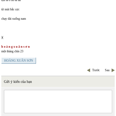
lộn là ô hô ai tai
từ mút bắc cực
chạy dài xuống nam
)(
h o à n g x u â n s ơ n
một tháng chín 23
HOÀNG XUÂN SƠN
Trước
Sau
Gửi ý kiến của bạn