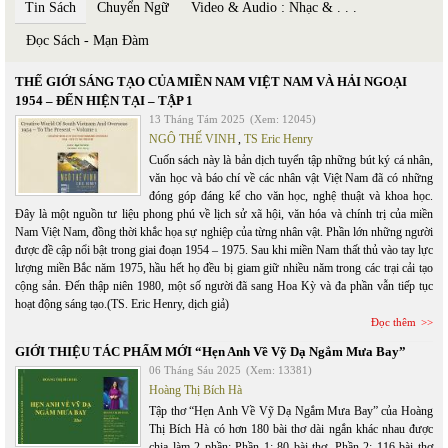
Tin Sách
Chuyển Ngữ
Video & Audio : Nhạc & . . .
Đọc Sách - Mạn Đàm
THẾ GIỚI SÁNG TẠO CỦA MIỀN NAM VIỆT NAM VÀ HẢI NGOẠI
1954 – ĐẾN HIỆN TẠI – TẬP 1
13 Tháng Tám 2025
(Xem: 12045)
NGÔ THẾ VINH
,
TS Eric Henry
Cuốn sách này là bản dịch tuyển tập những bút ký cá nhân,
văn học và báo chí về các nhân vật Việt Nam đã có những
đóng góp đáng kể cho văn học, nghệ thuật và khoa học.
Đây là một nguồn tư liệu phong phú về lịch sử xã hội, văn hóa và chính trị của miền
Nam Việt Nam, đồng thời khắc họa sự nghiệp của từng nhân vật. Phần lớn những người
được đề cập nổi bật trong giai đoạn 1954 – 1975. Sau khi miền Nam thất thủ vào tay lực
lượng miền Bắc năm 1975, hầu hết họ đều bị giam giữ nhiều năm trong các trại cải tạo
cộng sản. Đến thập niên 1980, một số người đã sang Hoa Kỳ và đa phần vẫn tiếp tục
hoạt động sáng tạo.(TS. Eric Henry, dịch giả)
Đọc thêm
GIỚI THIỆU TÁC PHẨM MỚI “Hẹn Anh Về Vỹ Dạ Ngắm Mưa Bay”
06 Tháng Sáu 2025
(Xem: 13381)
Hoàng Thị Bích Hà
Tập thơ “Hẹn Anh Về Vỹ Dạ Ngắm Mưa Bay” của Hoàng
Thị Bích Hà có hơn 180 bài thơ dài ngắn khác nhau được
chia làm 2 phần: Phần 1: 80 bài thơ, Phần 2: 116 bài thơ