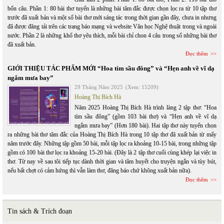
bốn câu. Phần 1: 80 bài thơ tuyển là những bài tâm đắc được chọn lọc ra từ 10 tập thơ
trước đã xuất bản và một số bài thơ mới sáng tác trong thời gian gần đây, chưa in nhưng
đã được đăng tải trên các trang báo mạng và website Văn học Nghệ thuật trong và ngoài
nước. Phần 2 là những khổ thơ yêu thích, mỗi bài chỉ chon 4 câu trong số những bài thơ
đã xuất bản.
Đọc thêm
GIỚI THIỆU TÁC PHẨM MỚI “Hoa tím sầu đông” và “Hẹn anh về vĩ dạ
ngắm mưa bay”
29 Tháng Năm 2025
(Xem: 15209)
Hoàng Thị Bích Hà
Năm 2025 Hoàng Thị Bích Hà trình làng 2 tập thơ: “Hoa
tím sầu đông” (gồm 103 bài thơ) và “Hẹn anh về vĩ dạ
ngắm mưa bay” (Hơn 180 bài). Hai tập thơ này tuyển chọn
ra những bài thơ tâm đắc của Hoàng Thị Bích Hà trong 10 tập thơ đã xuất bản từ mấy
năm trước đây. Những tập gồm 50 bài, mỗi tập lọc ra khoảng 10-15 bài, trong những tập
gồm có 100 bài thơ lọc ra khoảng 15-20 bài. (Đây là 2 tập thơ cuối cùng khép lại việc in
thơ. Từ nay về sau tôi tiếp tục dành thời gian và tâm huyết cho truyện ngắn và tùy bút,
nếu bất chợt có cảm hứng thì vẫn làm thơ, đăng báo chứ không xuất bản nữa).
Đọc thêm
Tin sách & Trích đoạn