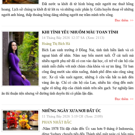
Đất nước ta khởi đi từ hình bóng một người mẹ thuở hồng
hoang. Lịch sử chúng ta khởi đi từ lời ru và những cuộc phân ly. Giữa huyền thoại về những
người anh hùng, thấp thoáng bóng dáng những người mẹ trầm mình trên sông.
Đọc thêm
KHI TÌNH YÊU NHUỐM MÀU TOAN TÍNH
14 Tháng Bảy 2026
12:37 SA
(Xem: 2113)
Hoàng Thị Bích Hà
Bích Lan sinh trưởng ở Đồng Nai, tính tình hiền lành và có
ngoại hình dễ nhìn. Năm nay bốn mươi tuổi. Ở cái tuổi mà
nhiều người phụ nữ đã có con vào đại học, cô trở về căn hộ của
mình mỗi chiều với một chùm chìa khóa và sự im lặng. Từ ban
công tầng mười sáu nhìn xuống, thành phố đêm nào cũng sáng
rực. Xe cộ vẫn xuôi ngược, những ô cửa vẫn hắt ra ánh đèn
vàng ấm áp. Chỉ có căn hộ của Lan, nhiều lúc rộng đến mức
nghe rõ tiếng dép của chính mình trên nền gạch. Sự nghiệp làm
ăn thì thuận tiện nhưng về đường tình duyên thì có phần lận đận.
Đọc thêm
NHỮNG NGÀY XƯA NƠI ĐẤT ÚC
11 Tháng Bảy 2026
5:19 CH
(Xem: 2109)
PHAN NHẬT BẮC
-Năm 1978 Tôi đặt chân đến Úc sau hơn 9 tháng ở Indonesia,
dừng Sydney chuyển tiếp đến Thành phố một ngày có bốn mùa