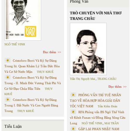
Phỏng Vấn
TRÒ CHUYỆN VỚI NHÀ THƠ
TRANG CHÂU
NGÔ THẾ VINH
Đọc thêm
Cristoforo Borri Và Ký Sự Đàng
Trong Iii. Quan Khám Lý Trần Đức Hòa
Và Cơ Sở Nước Mặn
THỤY KHUÊ
Cristoforo Borri Và Ký Sự Đàng
Trần Thị Nguyệt Mai
,
TRANG CHÂU
Trong - II. Minh Đức Vương Thái Phi Và
Đọc thêm
Cơ Sở Đạo Chúa Đầu Tiên
THỤY
KHUÊ
PHỎNG VẤN TRÍ TUỆ NHÂN
Cristoforo Borri Và Ký Sự Đàng
TẠO VỀ HÒA HỢP HÒA GIẢI DÂN
Trong I. Đất Nước Và Con Người Đàng
TỘC VIỆT NAM
Trần Kiêm Đoàn
Trong
THỤY KHUÊ
RFA Phỏng vấn BS Ngô Thế Vinh
về Kênh Funan và Đồng Bằng Sông Cửu
Long
NGÔ THẾ VINH
,
MAI TRẦN
Tiểu Luận
GẶP LẠI PHAN NHẬT NAM