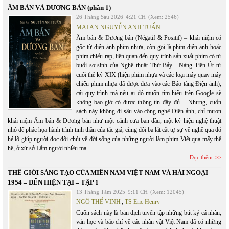
ÂM BẢN VÀ DƯƠNG BẢN (phần 1)
26 Tháng Sáu 2026
4:21 CH
(Xem: 2546)
MAI AN NGUYỄN ANH TUẤN
Âm bản & Dương bản (Négatif & Positif) – khái niệm có
gốc từ điện ảnh phim nhựa, còn gọi là phim điện ảnh hoặc
phim chiếu rạp, liên quan đến quy trình sản xuất phim có từ
buổi sơ sinh của Nghệ thuật Thứ Bảy - Nàng Tiên Út từ
cuối thế kỷ XIX (hiện phim nhựa và các loại máy quay máy
chiếu phim nhựa đã được đưa vào các Bảo tàng Điện ảnh),
cái quy trình mà nếu ai đó muốn tìm hiểu trên Google sẽ
không bao giờ có được thông tin đầy đủ… Nhưng, cuốn
sách này không đi sâu vào công nghệ Điện ảnh, chỉ mượn
khái niệm Âm bản & Dương bản như một cánh cửa ban đầu, một ký hiệu nghệ thuật
nhỏ để phác họa hành trình tinh thần của tác giả, cùng đôi ba lát cắt tự sự về nghề qua đó
hé lộ giúp người đọc đôi chút về đời sống của những người làm phim Việt qua mấy thế
hệ, ở xứ sở Lắm người nhiều ma …
Đọc thêm
THẾ GIỚI SÁNG TẠO CỦA MIỀN NAM VIỆT NAM VÀ HẢI NGOẠI
1954 – ĐẾN HIỆN TẠI – TẬP 1
13 Tháng Tám 2025
9:11 CH
(Xem: 12045)
NGÔ THẾ VINH
,
TS Eric Henry
Cuốn sách này là bản dịch tuyển tập những bút ký cá nhân,
văn học và báo chí về các nhân vật Việt Nam đã có những