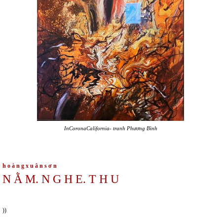
InCoronaCalifornia- tranh Phương Bình
h o à n g x u â n s ơ n
N Ằ M. N G H E. T H U
))