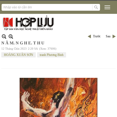
Trước
Sau
N Ằ M. N G H E. T H U
12 Tháng Chín 2023
2:20 SA
(Xem: 37606)
HOÀNG XUÂN SƠN
tranh Phương Bình