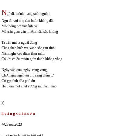
N
gủ đi. mênh mang suối nguồn
Ngủ đi. vợi nhẹ tâm buồn không đâu
Một bóng đời vút ảnh câu
Mà trần gian vẫn nhiệm mầu sắc không
Ta trên núi ta ngoài đồng
Cùng theo biếc với xanh sông tự tình
Nằm nghe cao điểm thân mình
Có khi chiều muộn giữa thinh không vàng
Ngày vẫn qua. ngày. vang vang
Chợt ngây ngất với thu sang diễm từ
Cứ gợi tình đóa phù du
Hé thêm một chút sương mù hanh hao
)(
h o à n g x u â n s ơ n
@28aout2023
[ một ngày huyết áp trồi sụt ]