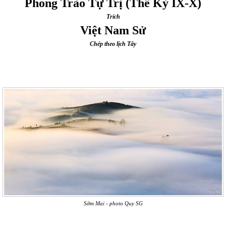
Phong Trào Tự Trị (Thế Kỷ IX-X)
Tr
í
ch
Vi
ệ
t Nam S
ử
Chép theo lịch Tây
Sớm Mai - photo Quy SG