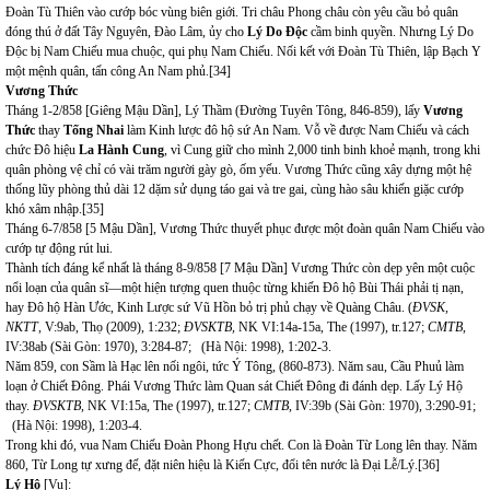
Đoàn Tù Thiên vào cướp bóc vùng biên giới. Tri châu Phong châu còn yêu cầu bỏ quân
đóng thú ở đất Tây Nguyên, Đào Lâm, ủy cho
Lý Do Độc
cầm binh quyền. Nhưng Lý Do
Độc bị Nam Chiếu mua chuộc, qui phụ Nam Chiếu. Nối kết với Đoàn Tù Thiên, lập Bạch Y
một mệnh quân, tấn công An Nam phủ.
[34]
Vương Thức
Tháng 1-2/858 [Giêng Mậu Dần], Lý Thầm (Đường Tuyên Tông, 846-859), lấy
Vương
Thức
thay
Tống Nhai
làm Kinh lược đô hộ sứ An Nam. Vỗ về được Nam Chiếu và cách
chức Đô hiệu
La Hành Cung
, vì Cung giữ cho mình 2,000 tinh binh khoẻ mạnh, trong khi
quân phòng vệ chỉ có vài trăm người gày gò, ốm yếu. Vương Thức cũng xây dựng một hệ
thống lũy phòng thủ dài 12 dặm sử dụng táo gai và tre gai, cùng hào sâu khiến giặc cướp
khó xâm nhập.
[35]
Tháng 6-7/858 [5 Mậu Dần], Vương Thức thuyết phục được một đoàn quân Nam Chiếu vào
cướp tự động rút lui.
Thành tích đáng kể nhất là tháng 8-9/858 [7 Mậu Dần] Vương Thức còn dẹp yên một cuộc
nổi loạn của quân sĩ—một hiện tượng quen thuộc từng khiến Đô hộ Bùi Thái phải tị nạn,
hay Đô hộ Hàn Ước, Kinh Lược sứ Vũ Hồn bỏ trị phủ chạy về Quàng Châu. (
ĐVSK,
NKTT
, V:9ab, Thọ (2009), 1:232;
ĐVSKTB,
NK VI:14a-15a,
The (1997), tr.127;
CMTB
,
IV:38ab (Sài Gòn: 1970), 3:284-87; (Hà Nội: 1998), 1:202-3.
Năm 859, con Sầm là Hạc lên nối ngôi, tức Ý Tông, (860-873). Năm sau, Cầu Phuủ làm
loạn ở Chiết Đông. Phái Vương Thức làm Quan sát Chiết Đông đi đánh dẹp. Lấy Lý Hộ
thay.
ĐVSKTB,
NK VI:15a,
The (1997), tr.127;
CMTB
, IV:39b (Sài Gòn: 1970), 3:290-91;
(Hà Nội: 1998), 1:203-4.
Trong khi đó, vua Nam Chiếu Đoàn Phong Hựu chết. Con là Đoàn Từ Long lên thay. Năm
860, Từ Long tự xưng đế, đặt niên hiệu là Kiến Cực, đổi tên nước là Đại Lễ/Lý.
[36]
Lý Hộ
[Vu]: