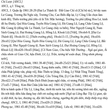
Chí Lược [ANCL]
ANCL
, q I: Tông tự,
ANCL
, I: Quận ấp 1961:28-29 (Đại La Thành lộ: Đất Giao Chỉ cũ [Chỉ bộ túc], bờ tây nam
Lư Giang, Trương Bá Nghi xây, Trương Chu, Cao Biển đắp lại, Lý Công Uẩn chọn làm
kinh đô); Thiên trường phủ (tên cũ là Tức Mặc hương), Trường An phủ (động Hoa Lư, kinh
đô họ Đinh), Quí Hóa Giang, Tuyên Hóa Giang Lộ, Đà Giang Lộ, Lạng Châu Giang Lộ,
Bắc Giang lộ (đông bắc La Thành, Lư Giang chảy ra biển), Như Nguyệt Giang lộ, Nam
Sách Giang Lộ, Đại Hoàng Giang Lộ, Hồng Lộ, Khoái Lộ) [Việt], 19cols6-9, [
Đại La
Thành lộ
], 19cols10-12, [
Thiên trường phủ
], 19cols13-15, [
Trường An phủ
], 19col16-
20col12 [
Quí Hóa Giang, Tuyên Hóa Giang Lộ, Đà Giang Lộ, Lạng Châu Giang Lộ, Bắc
Giang lộ, Như Nguyệt Giang lộ, Nam Sách Giang Lộ, Đại Hoàng Giang Lộ, Hồng Lộ,
Khoái Lộ
] 18col20-19col5 [Hán], [
C
ổ
Nam Giao, Chu hi
ệ
u V
iệ
t Th
ườ
ng
... Ngũ quí gian, Ái
châu nhơn cứ Giao Chỉ, hậu Đinh, Lê, Lý, Trần, tương kế soán đoạt, Tống nhơn phong
tước
],
Cổ tích, Việt vương thành, 1961:39-40 [Việt], 24col9-25cl21 [Hán], Uy vũ miếu, 1961:40-
41 [Việt], 25col22-26col13 [Hán], Xung thiên miếu, 1961:41 [Việt], 26col13-15 [Hán], Cổ
châu Phật [pháp vân, pháp vũ], Báo Thiên tự [tháp, 13 tầng, Lý Nhật Tông Thánh Tông],
1961:41-42 [Việt], 26col18-20 [Hán], Cửu Trùng Đài, [Lý Càn Đức], 1961:42 [Việt],
26col22-27col4 [Hán], Phấn Dịch Đình [trạm nghỉ chân, có tượng Phật], 1961:42 [Việt],
27col5-7 [Hán], Kim Bài Châu [rắn báo ơn]. 1961:42 [Việt], 27col8-11 [Hán],
Khi ta hành quân ở Tây Lý, Lãng Bạc, dưới thì nước lụt, trên thì sương khói mù độc, ngửng
lên trời thấy diều hâu đang bay chết rơi xuống mặt nước [
Ng
ô tại Lãng Bạc Tây Lý gian, tặc
vị diệt thời, hạ lạo, thượng vụ, độc khí huân chưng, ngưỡng thị phi diên, thiếp thiếp trụy thủy
chung
].
ANCL,
I, 1961:40 [Việt], 25col20-21 [Hán].
Phong t
ụ
c,
1961:45-48 [Việt], 30col4-31col19 [Hán], Liêu tử, 1961:48 [Việt], 31col20-