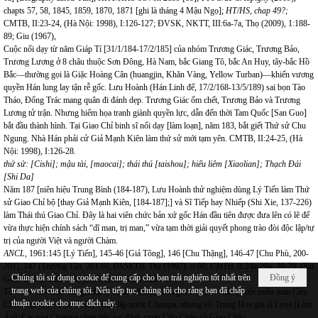
chapts 57, 58, 1845, 1859, 1870, 1871 [ghi là tháng 4 Mậu Ngọ];
HT/HS, chap 49?;
CMTB, II:23-24, (Hà Nội: 1998), I:126-127; ĐVSK, NKTT, III:6a-7a, Thọ (2009), 1:188-
89; Giu (1967),
Cuộc nổi dạy từ năm Giáp Tí [31/1/184-17/2/185] của nhóm Trương Giác, Trương Bảo,
Trương Lương ở 8 châu thuộc Sơn Đông, Hà Nam, bắc Giang Tô, bắc An Huy, tây-bắc Hồ
Bắc—thường gọi là Giặc Hoàng Cân (huangjin, Khăn Vàng, Yellow Turban)—khiến vương
quyền Hán lung lay tận rễ gốc. Lưu Hoành (Hán Linh đế, 17/2/168-13/5/189) sai bọn Tào
Tháo, Đổng Trác mang quân đi đánh dẹp.
Trương Giác ốm chết, Trương Bảo và Trương
Lương tử trận. Nhưng hiểm họa tranh giành quyền lực, dẫn đến thời Tam Quốc [San Guo]
bắt đầu thành hình. Tại Giao Chỉ binh sĩ nổi dạy [làm loạn], năm 183, bắt giết Thứ sử Chu
Ngung. Nhà Hán phải cử Giả Mạnh Kiên làm thứ sử mới tạm yên. CMTB, II:24-25, (Hà
Nội: 1998), I:126-28.
thứ sử: [Cishi]; mậu tài, [maocai]; thái thú [taishou]; hiếu liêm [Xiaolian]; Thạch Đái
[Shi Da]
Năm 187 [niên hiệu Trung Bình (184-187), Lưu Hoành thử nghiệm dùng Lý Tiến làm Thứ
sử Giao Chỉ bộ [thay Giả Mạnh Kiên, [184-187];] và Sĩ Tiếp hay Nhiếp (Shi Xie, 137-226)
làm Thái thú Giao Chỉ. Đây là hai viên chức bản xứ gốc Hán đầu tiên được đưa lên có lẽ để
vừa thực hiện chính sách “dĩ man, trị man,” vừa tạm thời giải quyết phong trào đòi độc lập/tự
trị của người Việt và người Chàm.
ANCL,
1961:145 [Lý Tiến], 145-46 [Giả Tông], 146 [Chu Thặng], 146-47 [Chu Phù, 200-
201], 147 [Trương Tân, 201-6];
ĐVSKTB
, The (1997), tr 80;
CMTB
, II:24a-26a, 28-29; (Sài
Chúng tôi sử dụng cookie để cung cấp cho bạn trải nghiệm tốt nhất trên
Đồng ý
Gòn: 1967), 2:234-43) (Hà Nội: 1998), 1:128-30.
trang web của chúng tôi. Nếu tiếp tục, chúng tôi cho rằng bạn đã chấp
Từ 192—theo một tác giả địa lý cổ thời Pháp, Georges Coedes—các huyện miền nam Cửu
thuận cookie cho mục đích này.
Chân tách khỏi Giao Châu, thành lập nước Champa, nhưng sử Trung Hoa ghi là
Linyi
[Lâm
Ấp]. Các vua Champa cũng liên tục đánh cướp Cửu Chân và Giao Châu.