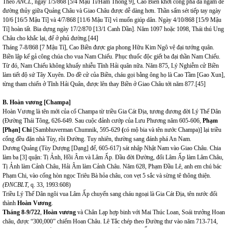
Theo
ANCL
, ngày 1/5/868 [5/4 Mậu Tí/Hàm Thông 9], Cao Biền khởi công phá đá ngầm để
đường thủy giữa Quảng Châu và Giao Châu được dễ dàng hơn. Thần sấm sét tiếp tay ngày
10/6 [16/5 Mậu Tí] và 4/7/868 [11/6 Mậu Tí] vì muốn giúp dân. Ngày 4/10/868 [15/9 Mậu
Tí] hoàn tất. Bia dựng ngày 17/2/870 [13/1 Canh Dần]. Năm 1097 hoặc 1098, Thái thú Ung
Châu cho khắc lại, để ở phủ đường.
[44]
Tháng 7-8/868 [7 Mậu Tí], Cao Biền được gia phong Hữu Kim Ngô vệ đại tướng quân.
Biền lập kế gả công chúa cho vua Nam Chiếu. Phục thuốc độc giết ba đại thần Nam Chiếu.
Từ đó, Nam Chiếu không khuấy nhiễu Tĩnh Hải quân nữa.
Năm 875, Lý Nghiễm cử Biền
làm tiết độ sứ Tây Xuyên. Do đề cử của Biền, cháu gọi bằng ông họ là Cao Tầm [Gao Xun],
từng tham chiến ở Tĩnh Hải Quân, được lên thay Biền ở Giao Châu tới năm 877.
[45]
B
.
Hoàn vương
[
Champa
]
Hoàn Vương là tên mới của cổ Champa từ triều Gia Cát Địa, tương đương đời Lý Thế Dân
(Đường Thái Tông, 626-649. Sau cuộc đảnh cướp của Lưu Phương năm 605-606,
Phạm
[Phạn] Chi
[Sambhuverman Chumnik, 595-629
(
có mộ bia và tên nước Champa)] lại triều
cống đều đặn nhà Tùy, rồi Đường. Tuy nhiên, thường sang đánh phá An Nam.
Dương Quảng (Tùy Dượng [Dạng] đế, 605-617) sát nhập Nhật Nam vào Giao Châu. Chia
làm ba [3] quận: Tị Ảnh, Hồi Âm và Lâm Ấp.
Đầu đời Đường, đổi Lâm Ấp làm Lâm Châu,
Tị Ảnh làm Cảnh Châu, Hải Âm làm Cảnh Châu.
Năm 628, Phạm Đầu Lê, anh em chú bác
Phạm Chi, vào cống hòn ngọc Triêu Bà hỏa châu, con vẹt 5 sắc và sừng tê thông thiện.
(ĐNCBLT,
q. 33, 1993:608)
Triều
Lý Thế Dân ngôi vua Lâm Ấp chuyến sang cháu ngoại là Gia Cát Địa, tên nước đổi
thành
Hoàn Vương
.
Tháng 8-9/722
,
Hoàn vương
và Chân Lạp hợp binh với Mai Thúc Loan, Soái trưởng Hoan
châu, được “300,000” chiếm Hoan Châu. Lê Tắc chép theo Đường thư vào năm 713-714,