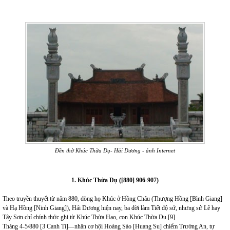
Đền thờ Khúc Thừa Dụ- Hải Dương - ảnh Internet
1. Khúc
Thừa Dụ ([880] 906-90
7
)
Theo truyền thuyết từ năm 880, dòng họ Khúc ở Hồng Châu (Thượng Hồng [Bình Giang]
và Hạ Hồng [Ninh Giang]), Hải Dương hiện nay, ba đời làm Tiết độ sứ, nhưng sử Lê hay
Tây Sơn chỉ chính thức ghi từ Khúc Thừa Hạo, con Khúc Thừa Dụ.
[9]
Tháng 4-5/880 [3 Canh Tí]—nhân cơ hội Hoàng Sào [Huang Su]
chiếm Trường An, tự