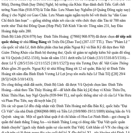
Mùi), Dương Đình [hay Diên] Nghệ, bộ tướng của Khúc Hạo đánh đuổi Tiến. Giết chết
tướng Nam Hán (918-970) là Trần Bảo. Lưu Nham hay Nghiễm (ở Quảng Đông ngày nay)
đồng ý cho Nghệ coi Giao Châu
.
Lưu Nham ngán ngẫm tuyên bố với thuộc hạ “dân Giao
Chỉ thích làm loạn” —giống những nhận xét của các viên chức thực dân Tàu từ 700 năm
trước như Thái thú Đông Quan (Hợp Phố) Tiết Kính Văn tức Tông năm 231, hay Đào
Hoàng thập niên 280.
Đinh Bộ Lĩnh (924-979) hay Đinh Tiên Hoàng ([?966] 968-979) đã được chọn
để tiếp nối
quốc thống
từ nhà
Hồng Bàng
tới
Triệu Đà [Zhao Tuo] (207-137 TTL). Theo “Phàm Lệ ”
của quốc sử nhà Lê, thời điểm phân chia hai phần Ngoại Kỷ và Bản Kỷ đã dựa theo
Việt
Giám Thông Khảo
của Binh bộ thượng thư, Quốc tử giám tư nghiệp kiêm Sử quán đô tổng
tài Vũ Quỳnh (1452-1516), hoàn tất năm 1511 dưới triều Lê Oánh (13/1/1510-8/5/1516)—
được Lê Ý (28/5/1516-12/11/1525 [18/1/1527]) truy tôn Tương Dực đế.
Việt Giám Thông
Khảo
gồm 26 quyển. Ngoại Kỷ từ nhà Hồng Bàng tới 12 sứ quân; Bản kỷ từ Đinh Tiên
Hoàng tới năm đầu Bình Định Vương Lê Lợi [
truy tôn miếu hiệu
Lê Thái Tổ] ([28] 29/4
[8/5]/1428-5/10/1433).
Do công thống nhất đất nước, Đinh Bộ Lĩnh đã được Vũ Quỳnh chọn làm Đinh Tiên
Hoàng—nhái theo Tần Thủy Hoàng đế—để khởi đầu Bản kỷ,
[4]
thay vì Khúc Thừa Dụ,
Khúc Thừa Hạo, hay Ngô Quyền (939-944 TL), mở quốc thống như sử cũ của Lê Văn Hưu
và Phan Phu Tiên, nay đã tuyệt bản.
[5]
Dù các sử quan Lê đều chấp nhận việc Đinh Tiên Hoàng mở đầu Bản Kỷ, quốc hiệu “Đại
Cồ Việt” của nhà Đinh ([966]968-980) và Tiền Lê (19/8/980-19/11/1009) không hẳn do Vũ
Quỳnh sáng tác. Một số gạch khai quật ở di chỉ khảo cổ Hoa Lư-Ninh Bình—gọi chung là
quần thể danh thắng Tràng An—và thành Thăng Long có đóng dấu “Đại Việt quốc quân
thành chuyên” [gạch xây thành quân sự của nước Đại Việt]. Giới khảo cổ VN cho rằng các
di vật trên có lẽ được nung đúc vào cuối thế kỷ X đầu thế kỷ XI—tức khoảng nhà Đinh, Lê,