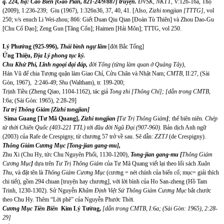
q. 224, hạ: Cao Biền [Gao Pian, 821-24/9/887] truyện.
ĐVSK, NKTT
, V:12b-16a, Thọ
(2009), 1:236-239; Giu (1967), 1:326n36, 37, 40, 41. [Also,
Zizhi tongjian [TTTG],
vol
250; v/s enuch Li Wei-zhou; 866: Giết Duan Qiu Qian [Đoàn Tù Thiên] và Zhou Dao-Gu
[Chu Cổ Đạo]; Zeng Gun [Tăng Cổn]; Haimen [Hải Môn]; TTTG, vol 250.
Lý Phưởng (925-996),
Thái bình ngự lãm
[đời Bắc Tống]
Ứng Thiệu,
Địa Lý phong tục ký.
Chu Khứ Phi,
Lĩnh ngoại đại đáp,
đời Tống (từng làm quan ở Quảng Tây),
Hán Vũ đế chia Tượng quận làm Giao Chỉ, Cửu Chân và Nhật Nam;
CMTB
,
II:27, (Sài
Gòn, 1967), 2:246-49;
Shu
(Waltham), tr. 199-200;
Trịnh Tiều (Zheng Qiao, 1104-1162), tác giả
T
o
ng
z
hi [Thông Chí]; [dẫn trong CMTB
,
I:6a; (Sài Gòn: 1965), 2:28-29]
Tư trị Thông Giám
[Zizhi tongjian]
Sima Guang [Tư Mã Quang],
Zizhi tongjian
[
Tư Trị Thông Giám
]
;
thể biên niên.
Chép
từ thời Chiến Quốc (403-221 TTL) tới đầu đời Ngũ Đại (907-960).
Bản dịch Anh ngữ
(2003) của Rafe de Crespigny, từ chương 57 trở về sau. Sẽ dẫn:
ZZTJ
(de Crespigny).
Thông Giám Cương Mục [Tong-jian gang-mu],
Zhu Xi (Chu Hy, tức Chu Nguyên Phối, 1130-1200),
Tong-jian gang-mu
[
Thông Giám
Cương Mục
]
dựa trên
Tư Trị Thông Giám
của Tư Mã Quang viết lại theo lối sách
Xuân
Thu
, và đặt tên là
Thông Giám Cương Mục
(cương = nét chính của biến cố; mục= giải thích
chi tiết), gồm 294 chuan [truyện hay chương], với lời bình của Ho San-zheng (Hồ Tam
Trinh, 1230-1302). Sử Nguyễn
Khâm Định Việt Sử Thông Giám Cương Mục
bắt chước
theo Chu Hy. Thêm “Lời phê” của Nguyễn Phước Thời.
Cương Mục Tiền Biên
Kim Lý Tường,
[dẫn trong CMTB
,
I:6a; (Sài Gòn: 1965),
2
:28-
29]