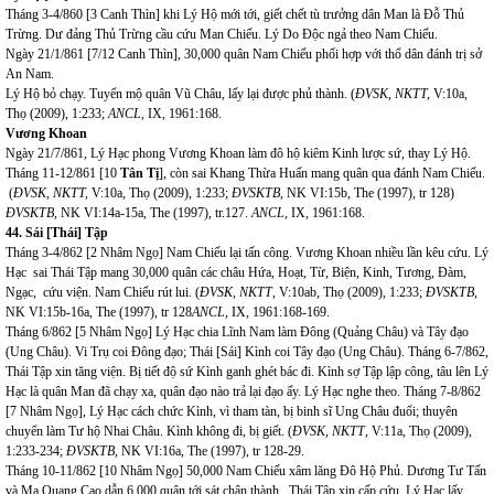
Tháng 3-4/860 [3 Canh Thìn] khi Lý Hộ mới tới, giết chết tù trưởng dân Man là Đỗ Thủ
Trừng. Dư đảng Thủ Trừng cầu cứu Man Chiếu. Lý Do Độc ngả theo Nam Chiếu.
Ngày 21/1/861 [7/12 Canh Thìn], 30,000 quân Nam Chiếu phối hợp với thổ dân đánh trị sở
An Nam.
Lý Hộ bỏ chạy. Tuyển mộ quân Vũ Châu, lấy lại được phủ thành. (
ĐVSK, NKTT,
V:10a,
Thọ (2009), 1:233;
ANCL
, IX, 1961:168.
Vương Khoan
Ngày 21/7/861, Lý Hạc phong Vương Khoan làm đô hộ kiêm Kinh lược sứ, thay Lý Hộ.
Tháng 11-12/861 [10
Tân Tị
], còn sai Khang Thừa Huấn mang quân qua đánh Nam Chiếu.
(
ĐVSK, NKTT,
V:10a, Thọ (2009), 1:233;
ĐVSKTB
, NK VI:15b, The (1997), tr 128)
ĐVSKTB,
NK VI:14a-15a,
The (1997), tr.127.
ANCL
, IX, 1961:168.
4
4
.
Sái [Thái] Tập
Tháng 3-4/862 [2 Nhâm Ngọ] Nam Chiếu lại tấn công. Vương Khoan nhiều lần kêu cứu. Lý
Hạc sai Thái Tập mang 30,000 quân các châu Hứa, Hoạt, Từ, Biện, Kinh, Tương, Đàm,
Ngạc, cứu viện.
Nam Chiếu rút lui. (
ĐVSK, NKTT
, V:10ab, Thọ (2009), 1:233;
ĐVSKTB
,
NK VI:15b-16a, The (1997), tr 128
ANCL
, IX, 1961:168-169.
Tháng 6/862 [5 Nhâm Ngọ] Lý Hạc chia Lĩnh Nam làm Đông (Quảng Châu) và Tây đạo
(Ung Châu). Vi Trụ coi Đông đạo; Thái [Sái] Kình coi Tây đạo (Ung Châu). Tháng 6-7/862,
Thái Tập xin tăng viện. Bị tiết độ sứ Kình ganh ghét bác đi. Kình sợ Tập lập công, tâu lên Lý
Hạc là quân Man đã chạy xa, quân đạo nào trả lại đạo ấy. Lý Hạc nghe theo. Tháng 7-8/862
[7 Nhâm Ngọ], Lý Hạc cách chức Kình, vì tham tàn, bị binh sĩ Ung Châu đuổi; thuyên
chuyển làm Tư hộ Nhai Châu. Kình không đi, bị giết. (
ĐVSK, NKTT
, V:11a, Thọ (2009),
1:233-234;
ĐVSKTB,
NK VI:16a, The (1997), tr 128-29.
Tháng 10-11/862 [10 Nhâm Ngọ] 50,000 Nam Chiếu xâm lăng Đô Hộ Phủ. Dương Tư Tấn
và Ma Quang Cao dẫn 6,000 quân tới sát chân thành.
Thái Tập xin cấp cứu. Lý Hạc lấy