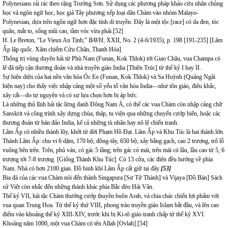
Polynesians rải rác theo rặng Trường Sơn. Sử dụng các phương pháp khảo cứu nhân chủng
học và ngôn ngữ học, học giả Tây phương xếp loại dân Chàm vào nhóm Malayo-
Polynesian, dựa trên ngôn ngữ hơn đặc tính di truyền. Đây là một tộc [race] có da đen, tóc
quăn, mắt to, sống mũi cao, tầm vóc vừa phải.
[52]
H. Le Breton, “Le Vieux An Tịnh;”
BAVH,
XXII, No. 2 (4-6/1935), p. 198 [191-235] [Lâm
Ấp lập quốc. Xâm chiếm Cửu Chân, Thanh Hóa]
Thống trị vùng duyên hải từ Phù Nam (Funan, Kok Thlok) tới Giao Châu, vua Champa có
lẽ đã tiếp cận thương đoàn và nhà truyền giáo India [Thiên Trúc] từ thế kỷ I hay II.
Sự hiện diện của hai nền văn hóa Óc Eo (Funan, Kok Thlok) và Sa Huỳnh (Quảng Ngãi
hiện nay) cho thấy việc nhập cảng một số yếu tố văn hóa India—như tôn giáo, điêu khắc,
xây cất—do tự nguyện và có sự lựa chọn hơn bị áp bức.
Là những thủ lĩnh hải tặc lừng danh Đông Nam Á, có thể các vua Chàm còn nhập cảng chữ
Sanskrit và công trình xây dựng chùa, tháp, tu viện qua những chuyến cướp biển, hoặc các
thương đoàn từ bán đảo India, kể cả những tù nhân hay nô lệ chiến tranh.
Lâm Ấp có nhiều thành lũy, khởi từ đời Phạm Hồ Đạt. Lâm Ấp và Khu Túc là hai thành lớn.
Thành Lâm Ấp: chu vi 6 dặm, 170 bộ; đông-tây, 650 bộ; xây bằng gạch, cao 2 trượng, trổ lỗ
vuông bên trên. Trên, phủ ván, có gác 5 tầng; trên gác có mái, trên mái có lầu, lầu cao từ 5, 6
trượng tới 7-8 trượng. [Giống Thành Khu Túc]. Có 13 cửa, các điện đều hướng về phía
Nam. Nhà có hơn 2100 gian. Đồ binh khí Lâm Ấp cất giữ tại đây
.
[53]
Bia đá của các vua Chàm nói đến thành Singapura [Sư Tử Thành] và Vijaya [Đồ Bàn] Sách
sử Việt còn nhắc đến những thành khác phía Bắc đèo Hải Vân.
Thế kỷ VII, hải tặc Chàm thường cướp thuyền buôn Arab, và chia chác chiến lợi phẩm với
vua quan Trung Hoa. Từ thế kỷ thứ VIII, phong trào truyền giáo Islam bắt đầu, và lên cao
điểm vào khoảng thế kỷ XIII-XIV, trước khi bị Ki-tô giáo tranh chấp từ thế kỷ XVI.
Khoảng năm 1000, một vua Chàm có tên Allah [Ovlah].
[54]