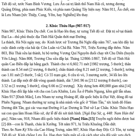
Tiết độ sứ, tước Nam Bình Vương. Lưu Ẩn cai trị lãnh thổ Nam Hải cũ, tương đương
Quảng Đông, phía nam Phúc Kiến, và phía nam Quảng Tây hiện nay. Năm 911, Ẩn chết, em
là Lưu Nham [tức Thiệp, Cung, Yểm, hay Nghiễm] lên thay.
2. Khúc
Thừa Hạo (90
7
-917)
Năm 907, Khúc Thừa Dụ chết. Con là Hạo lên thay, tự xưng Tiết độ sứ. Đặt trị sở tại thành
Đại La—thủ phủ thuộc địa Tĩnh Hải Quân thời mạt Đường.
La thành, Hà Nội ngày nay, do Kinh lược sứ Trương Bá Nghi đắp năm 767, sau khi đẩy lui
cuộc đánh cướp của hải tặc Côn Luân và Chà Bà. Năm 791, Triệu Xương đắp thêm. Năm
803, Bùi Thái sửa lại thành, bị bộ tướng Vương Quí Nguyên đuổi chạy tới Chu Diên (huyện
Yên Lãng). Năm 808, Trương Chu sửa đắp lại. Tháng 12/866-1/867, Tiết độ sứ Tĩnh Hải
quân Cao Biền đắp lại bằng gạch. Thành chu vi 6,602.71 mét [1982 trượng, 5 thước]; thân
thành cao 8.54 mét [2 trượng, 6 thước]; chân thành rộng 8.21 mét [2 trượng, 5 thước]; tường
cao 1.81 mét [5 thước, 5 tấc]. Có 55 trạm gác, 6 cửa tò vò, 3 mương nước, 34 lối leo lên
thành. Lại đắp một đê đất vòng quanh thành, dài 7,041.96 m [2112 trượng 8 thước], cao
3.52 m [1 trượng 5 thước], rộng 6.66 m [2 trượng]. Xây dựng hơn 400,000 gian nhà.
[14]
Khúc Hạo đối lập hẳn với cha con Lưu Khiêm, Lưu Ẩn ở Phiên Ngung, kềm giữ lẫn nhau.
Năm 917 [Đinh Mão], Lưu Nham tự xưng Hoàng đế, đặt quốc hiệu là
Đại Việt
,
đóng đô tại
Phiên Ngung
.
Nham thường tự xưng là nhà mình vốn gốc ở “Hàm Tần,” tức kinh đô Hàm
Dương đời Tần, gọi các vua mạt Đường ở Lạc Dương là Thứ sử Lạc Châu.
Khúc Thừa Hạo
sai con qua làm Hoan Hảo sứ, dự lễ để dò xét tình hình. [
Ngũ Đại Sử, q, 448: Nam Hán thế
gia]
, Năm sau, 918, Nham đổi quốc hiệu thành
[Nam] Hán
.
[15]
Truyền ngôi thêm được hai
[2] đời—con là Thạnh, cháu là Xưởng. Tới năm 971, bị Triệu Khuông Dẫn diệt.
Theo
An Nam Kỷ Yếu
của Cao Hùng Trưng, năm 907, Khúc Hạo thay Độc Cô Tôn, tự xưng
Tiết độ sứ. Kình chống Lưu Ẩn. Hạo thực hiện một số cải cách như sửa đổi việc sưu dịch.