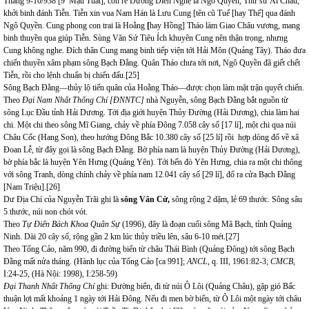
Tháng 9-10/938 [9 Mậu Tuất], con rể Dương Diên Nghệ là Ngô Quyền, Thứ sử Ái Châu,
khởi binh đánh Tiễn. Tiễn xin vua Nam Hán là Lưu Cung [tên cũ Tuế [hay Thế] qua đánh
Ngô Quyền. Cung phong con trai là Hoằng
[
hay Hồng] Tháo làm Giao Châu vương, mang
binh thuyền qua giúp Tiễn. Sùng Văn Sứ Tiêu Ích khuyên Cung nên thận trọng, nhưng
Cung không nghe. Đích thân Cung mang binh tiếp viện tới Hải Môn (Quảng Tây). Tháo đưa
chiến thuyền xâm phạm sông Bạch Đằng. Quân Tháo chưa tới nơi, Ngô Quyền đã giết chết
Tiễn, rồi cho lệnh chuẩn bị chiến đấu.
[25]
Sông Bạch Đằng—thủy lộ tiến quân của Hoằng Tháo—được chọn làm mặt trận quyết chiến.
Theo
Đại Nam Nhất Thống Chí [ĐNNTC]
nhà Nguyễn, sông Bạch Đằng bắt nguồn từ
sông Lục Đầu tỉnh Hải Dương. Tới địa giới huyện Thủy Đường (Hải Dương), chia làm hai
chi. Một chi theo sông Mĩ Giang, chảy về phía Đông 7.058 cây số [17 lí], một chi qua núi
Châu Cốc (Hang Son), theo hướng Đông Bắc 10.380 cây số [25 lí] rồi hợp dòng đổ về xã
Đoan Lễ, từ đây gọi là sông Bạch Đằng. Bờ phía nam là huyện Thủy Đường (Hải Dương),
bờ phía bắc là huyện Yên Hưng (Quảng Yên). Tới bến đò Yên Hưng, chia ra một chi thông
với sông Tranh, dòng chính chảy về phía nam 12.041 cây số [29 lí], đổ ra cửa Bạch Đằng
[Nam Triệu].
[26]
Dư Địa Chí của Nguyễn Trãi ghi là
sông Vân Cừ,
sông rộng 2 dặm, lẻ 69 thước. Sông sâu
5 thước, núi non chót vót.
Theo
T
ự
Đ
iển
B
ách
K
hoa
Q
uân
S
ự
(1996), đây là đoạn cuối sông Mã Bạch, tỉnh Quảng
Ninh. Dài 20 cây số, rộng gần 2 km lúc thủy triều lên, sâu 6-10 mét.
[27]
Theo Tống Cảo, năm 990, đi đường biển từ châu Thái Bình (Quảng Đông) tới sông Bạch
Đằng mất nửa tháng. (Hành lục của Tống Cảo [ca 991];
ANCL
, q. III, 1961:82-3;
CMCB,
I:24-25, (Hà Nội: 1998), I:258-59)
Đại Thanh Nhất Thống Chí
ghi: Đường biển, đi từ núi Ô Lôi (Quảng Châu), gặp gió Bấc
thuận lợi mất khoảng 1 ngày tới Hải Đông. Nếu đi men bờ biển, từ Ô Lôi một ngày tới châu