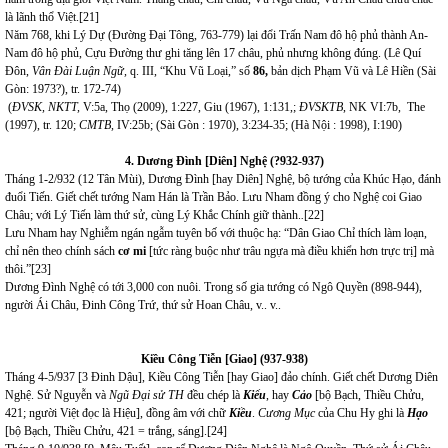
là lãnh thổ Việt.
[21]
Năm 768, khi Lý Dự (Đường Đại Tông, 763-779) lại đổi Trấn Nam đô hộ phủ thành An-
Nam đô hộ phủ, Cựu Đường thư ghi tăng lên 17 châu, phủ nhưng không đúng.
(Lê Quí
Đôn,
Vân Đài Luận Ngữ,
q. III, “Khu Vũ Loại,” số
86,
bản dịch Phạm Vũ và Lê Hiền (Sài
Gòn: 1973?), tr. 172-74)
(
ĐVSK, NKTT,
V:5a, Thọ (2009), 1:227, Giu (1967), 1:131,;
ĐVSKTB
, NK VI:7b, The
(1997), tr. 120;
CMTB
,
IV:25b; (Sài Gòn : 1970), 3:234-35; (Hà Nội : 1998), I:190)
4.
Dương
Đình
[Diên] Nghệ (?932-937)
Tháng 1-2/932 (12 Tân Mùi), Dương Đình [hay Diên] Nghệ, bộ tướng của Khúc Hạo, đánh
đuổi Tiến. Giết chết tướng Nam Hán là Trần Bảo. Lưu Nham đồng ý cho Nghệ coi Giao
Châu; với Lý Tiến làm thứ sử, cùng Lý Khắc Chính giữ thành.
.
[22]
Lưu Nham hay Nghiễm ngán ngẫm tuyên bố với thuộc hạ:
“Dân Giao Chỉ thích làm loạn,
chỉ nên theo chính sách
cơ mi
[tức ràng buộc như trâu ngựa mà điều khiển hơn trực trị] mà
thôi.”
[23]
Dương Đình Nghệ có tới 3,000 con nuôi. Trong số gia tướng có Ngô Quyền (898-944),
người Ái Châu, Đinh Công Trứ, thứ sử Hoan Châu, v.. v..
Kiều Công Tiễn [Giao] (937-938)
Tháng 4-5/937 [3 Đinh Dậu], Kiều Công Tiễn [hay Giao] đảo chính. Giết chết Dương Diên
Nghệ. Sử Nguyễn và
Ngũ Đại sử TH
đều chép là
Kiểu
, hay
Cảo
[bộ Bạch, Thiều Chửu,
421; người Việt đọc là Hiệu], đồng âm với chữ
Kiều
.
Cương Mục
của Chu Hy ghi là
Hạo
[bộ Bạch, Thiều Chửu, 421 = trắng, sáng].
[24]