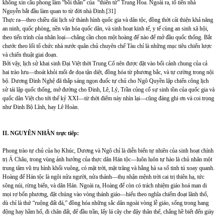
không xin cầu phong làm “bồi thần” của “thiên tử” Trung Hoa. Ngoài ra, tổ tiên nhà
Nguyễn bắt đầu làm quan to từ đời nhà Đinh.
[31]
Thực ra—theo chiều dài lịch sử thành hình quốc gia và dân tộc, đồng thời cải thiện khả năng
an ninh, quốc phòng, nền văn hóa quốc dân, và sinh hoạt kinh tế, y tế cùng an sinh xã hội,
theo tiến trình của nhân loại—chẳng cần chọn một hoàng đế nào để mở đầu quốc thống. Bắt
chước theo lối tổ chức nhà nước quân chủ chuyên chế Tàu chỉ là những mục tiêu chiến lược
và chiến thuật giai đoạn.
Bởi vậy, lịch sử khai sinh Đại Việt thời Trung Cổ nên được đặt vào bối cảnh chung của cả
hai trào lưu—thoát khỏi mối đe dọa tận diệt, đồng hóa từ phương bắc, và tự cường trong nội
bộ. Dương Đình Nghệ đã thắp sáng ngọn đuốc tự chủ cho Ngô Quyền lập chiến công lịch
sử tái lập quốc thống, mở đường cho Đinh, Lê, Lý, Trần củng cố sự sinh tồn của quốc gia và
quốc dân Việt cho tới thế kỷ XXI—từ thời điểm này nhìn lại—cũng đáng ghi ơn và coi trọng
như Đinh Bộ Lĩnh, hay Lê Hoàn.
II. NGUYÊN NHÂN
trực tiếp
:
Phong trào tự chủ của họ Khúc, Dương và Ngô chỉ là diễn biến tự nhiên của sinh hoạt chính
trị Á Châu, trong vùng ảnh hưởng của thực dân Hán tộc—luôn luôn tự hào là chủ nhân một
trung tâm vũ trụ hình khối vuông, có mặt trời, mặt trăng và hằng hà sa số tinh tú xoay quanh.
Hoàng đế Hán tộc là ngôi nửa người, nửa thánh—thụ nhận mệnh trời cai trị thiên hạ, tức
sông núi, rừng biển, và dân Hán. Ngoài ra, Hoàng đế còn có trách nhiệm giáo hoá man di
mọi rợ bốn phương, đặt chúng vào vòng thánh giáo—hiểu theo nghĩa chiếm đoạt lãnh thổ,
dù chỉ là thứ “ruộng đất đá,” đồng hóa những sắc dân ngoài vòng lễ giáo, sống trong hang
động hay hầm hố, đi chân đất, để đầu trần, lấy lá cây che đậy thân thể, chắng hề biết đến giày