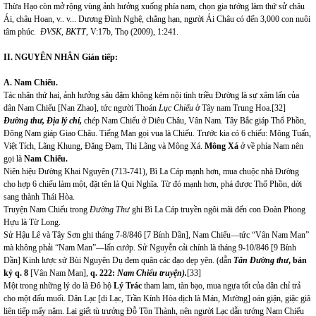
Thừa Hạo còn mở rộng vùng ảnh hưởng xuống phía nam, chọn gia tướng
làm thứ sử châu
Ái, châu Hoan, v.. v... Dương Đình Nghệ, chẳng hạn, người Ái Châu có đến 3,000 con nuôi
tâm phúc.
ĐVSK, BKTT
, V:17b, Thọ (2009), 1:241.
II. NGUYÊN NHÂN
Gián tiếp
:
A
. Nam Chiếu.
Tác nhân thứ hai, ảnh hưởng sâu đậm không kém nội tình triều Đường là sự xâm lấn của
dân Nam Chiếu [Nan Zhao], tức người Thoán
Lục Chiếu
ở Tây nam Trung Hoa.
[32]
Đường thư, Địa lý chí,
chép Nam Chiếu ở Diêu Châu, Vân Nam. Tây Bắc giáp Thổ Phồn,
Đông Nam giáp Giao Châu. Tiếng Man gọi vua là Chiếu. Trước kia có 6 chiếu: Mông Tuấn,
Việt Tích, Lãng Khung, Đăng Đạm, Thị Lãng và Mông Xá.
Mông Xá
ở về phía Nam nên
gọi là
Nam Chiếu.
Niên hiệu Đường Khai Nguyên (713-741), Bì La Cáp mạnh hơn, mua chuộc nhà Đường
cho hợp 6 chiếu làm một, đặt tên là Qui Nghĩa. Từ đó mạnh hơn, phá được Thổ Phồn, dời
sang thành Thái Hòa.
Truyện Nam Chiếu trong
Đường Thư
ghi Bì La Cáp truyền ngôi mãi đến con Đoàn
Phong
Hựu là Từ Long.
Sử Hậu Lê và Tây Sơn ghi tháng 7-8/846 [7 Bính Dần], Nam Chiếu—tức “Vân Nam Man”
mà không phải “Nam Man”—lấn cướp. Sử Nguyễn cải chính là tháng 9-10/846 [9 Bính
Dần] Kinh lược sứ Bùi Nguyên Dụ đem quân các đạo dẹp yên. (dẫn
Tân Đường thư
, bản
kỷ q. 8
[Vân Nam Man],
q. 222:
Nam Chiếu truyện)
.
[33]
Một trong những lý do là Đô hộ
Lý Trác
tham lam, tàn bạo, mua ngựa tốt của dân chỉ trả
cho một đấu muối. Dân Lạc [di Lạc, Trần Kính Hòa dịch là Mán, Mường] oán giận, giặc giã
liên tiếp mấy năm. Lại giết tù trưởng Đỗ Tồn Thành, nên người Lạc dẫn tướng Nam Chiếu