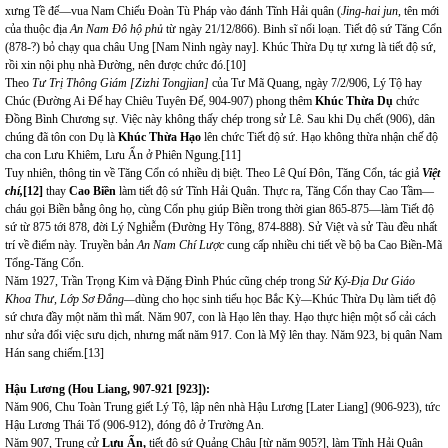
xưng Tề đế—vua Nam Chiếu Đoàn Tù Pháp vào đánh Tĩnh Hải quân (
Jing-hai jun
, tên mới
của thuộc địa
An Nam Đô hộ phủ
từ ngày 21/12/866). Binh sĩ nổi loạn. Tiết độ sứ Tăng Cổn
(878-?) bỏ chạy qua châu Ung [Nam Ninh ngày nay].
Khúc Thừa Dụ tự xưng là tiết độ sứ,
rồi xin nội phụ nhà Đường, nên được chức đó.
[10]
Theo
Tư Trị Thông Giám
[Zizhi Tongjian]
của Tư Mã Quang, ngày 7/2/906, Lý Tộ hay
Chúc (Đường Ai Đế hay Chiêu Tuyên Đế, 904-907) phong thêm
Khúc Thừa Dụ
chức
Đồng Bình Chương sự. Việc này không thấy chép trong sử Lê. Sau khi Dụ chết (906), dân
chúng đã tôn con Dụ là
Khúc Thừa Hạo
lên chức Tiết độ sứ. Hạo không thừa nhận chế độ
cha con Lưu Khiêm, Lưu Ẩn ở Phiên Ngung.
[11]
Tuy nhiên, thông tin về Tăng Cổn có nhiều dị biệt. Theo Lê Quí Đôn, Tăng Cổn, tác giả
Việt
chí,
[12]
thay
Cao Biền
làm tiết độ sứ Tĩnh Hải Quân. Thực ra, Tăng Cổn thay Cao Tầm—
cháu gọi Biền bằng ông họ, cùng Cổn phụ giúp Biền trong thời gian 865-875—làm Tiết độ
sứ từ 875 tới 878, đời Lý Nghiễm (Đường Hy Tông, 874-888). Sử Việt và sử Tàu đều nhất
trí về điểm này. Truyền bản
An Nam Chí Lược
cung cấp nhiều chi tiết về bộ ba Cao Biền-Mã
Tổng-Tăng Cổn.
Năm 1927, Trần Trọng Kim và Đặng Đình Phúc cũng chép trong
Sử Ký-Địa Dư Giáo
Khoa Thư, Lớp Sơ Đẳng
—
dùng cho học sinh tiểu học Bắc Kỳ
—
Khúc Thừa Dụ làm tiết độ
sứ chưa đầy một năm thì mất. Năm 907, con là Hạo lên thay. Hạo thực hiện một số cải cách
như sửa đổi việc sưu dịch, nhưng mất năm 917. Con là Mỹ lên thay. Năm 923, bị quân Nam
Hán sang chiếm.
[13]
Hậu Lương (
Hou
Liang, 907-921 [923]):
Năm 906, Chu Toàn Trung giết Lý Tộ, lập nên nhà Hậu Lương [Later Liang] (906-923), tức
Hậu Lương Thái Tổ (906-912), đóng đô ở Trường An.
Năm 907, Trung cử
Lưu Ẩn,
tiết độ sứ Quảng Châu [từ năm 905?], làm Tĩnh Hải Quân