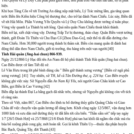
Yến Quyền và Lý Duy Chu phất phỡi giữa biển, nên phải trốn vào một hải đảo, sợ bị phát
hiện.
Khi bọn Tăng Cổn về tới Trường An dâng nộp mật biểu, Lý Trác mừng lắm, gia tăng quan
tước Biền lên Kiểm hiệu Công bộ thượng thư, cho trở lại đánh Nam Chiếu. Lúc này, Biền đã
về tới Hải Môn. Phần Vương Yến Quyền và Lý Duy Chu không được tướng sĩ tuân phục.
Vòng vây quanh La Thành bị nới lỏng. Quá nửa quân Nam Chiếu thoát khỏi thành.
Biền trở lại, xiết chặt vòng vây. Dương Trấp Tư bị thương, tháo chạy. Quân Biền vượt tường
thành, giết Đoàn Tù Thiên và Chu Đạo Cổ [Zhou Dao-Gu], một thổ tù đã dẫn đường cho
Nam Chiếu. Hơn 30,000 người trong thành bị thảm sát. Biền còn mang quân đi đánh hai
động thổ dân theo Nam Chiếu, giết tù trưởng, thu hàng trên một vạn người.
[40]
Tĩnh Hải quân (Jing-hai chun) 866-939.
Ngày 21/12/866 Lý Hạc đổi tên An-Nam đô hộ phủ thành Tĩnh Hải quân (Jing-hai chun).
Cao Biền được cử làm Tiết độ sứ.
Lê Văn Hưu trong lời phê bình dùng câu " Biền giữ thành xưng vương"
[Biền cứ ngũ phủ
xưng vương].
[41]
Tuy nhiên, sử TH, kể cả
Tân Đường thư, q. 224 hạ: Cao Biền truyện
không ghi việc này. Sử Nguyễn dẫn
An Nam Kỷ Yếu,
nói người Giao Châu kính sợ Cao
Biền, gọi Biền là Cao Vương.
[42]
Biền đắp lại thành Đại La bằng gạch đã nhắc trên, nhưng sử Nguyễn ghi không còn vết tích
rõ ràng nào.
Theo sử Việt, năm 867, Cao Biền cho lệnh tu bổ đường thủy giữa Quảng Châu và Giao
Châu để việc chuyển vận quân lương dễ dàng hơn. Khởi công ngày 12/5/867, vận dụng hơn
1000 lính và sưu dân mở đường thủy từ đất liền tới cửa biển. “Thần sấm sét” tiếp tay ngày
1/7 [26/5 Đinh Hợi] và 25/7/868 [21/6 Đinh Hợi] phá tan hai khối đá ngầm rắn chắc mà rìu
búa bổ xuộng phải cong gãy, mới hoàn tất. Gọi là kênh Thiên Uy—thuộc địa phận huyện
Bác Bạch, Quảng Tây, đời Thanh.
[43]