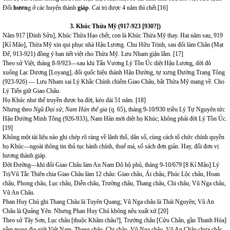
Đổi
hươn
g ở các huyện thành
giáp
. Cai trị được 4 năm thì chết.
[16]
3
.
Khúc Thừa Mỹ (917-923 [930?])
Năm 917 [Đinh Sửu], Khúc Thừa Hạo chết; con là Khúc Thừa Mỹ thay. Hai năm sau, 919
[Kỉ Mão], Thừa Mỹ xin qui phục nhà Hậu Lương. Chu Hữu Trinh, sau đổi làm Chân (Mạt
Đế, 913-921) đồng ý ban tiết việt cho Thừa Mỹ. Lưu Nham giận lắm.
[17]
Theo sử Việt, tháng 8-9/923—sau khi
Tấn Vương Lý Tồn Úc diệt Hậu Lương, dời đô
xuống Lạc Dương [Loyang], đổi quốc hiệu thành Hậu Đường, tự xưng Đường Trang Tông
(923-926) — Lưu Nham sai Lý Khắc Chính chiếm Giao Châu, bắt Thừa Mỹ mang về. Cho
Lý Tiến giữ Giao Châu.
Họ Khúc như thế truyền được ba đời, kéo dài 51 năm.
[18]
Nhưng theo
Ngũ Đại sử, Nam Hán thế gia
(q. 65), tháng 9-10/930 triều Lý Tự Nguyên tức
Hậu Đường Minh Tông (926-933), Nam Hán mới diệt họ Khúc; không phải đời Lý Tồn Úc.
[19]
Không một tài liệu nào ghi chép rõ ràng về lãnh thổ, dân số, cùng cách tổ chức chính quyền
họ Khúc—ngoài thông tin thủ tục hành chính, thuế má, sổ sách đơn giản. Hay, đổi đơn vị
hương thành giáp.
Đời Đường—khi đổi Giao Châu làm An Nam Đô hộ phủ, tháng 9-10/679 [8 Kỉ Mão] Lý
Trị/Vũ Tắc Thiên chia Giao Châu làm 12 châu: Giao châu, Ái châu, Phúc Lộc châu, Hoan
châu, Phong châu, Lục châu, Diễn châu, Trường châu, Thang châu, Chi châu, Vũ Nga châu,
Vũ An Châu.
Phan Huy Chú ghi Thang Châu là Tuyên Quang; Vũ Nga châu là Thái Nguyên; Vũ An
Châu là Quảng Yên. Nhưng Phan Huy Chú không nêu xuất xứ.
[20]
Theo sử Tây Sơn, Lục châu [thuộc Khâm châu?], Trường châu [Cửu Chân, gần Thanh Hóa]
nằm trong địa giới Việt Nam. Thang châu, Chi châu, Vũ Nga châu, Vũ An Châu chưa chắc