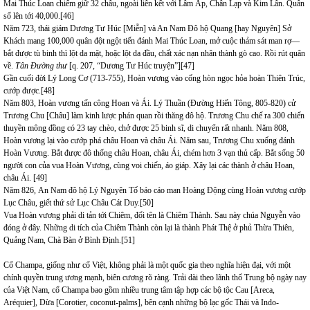
Mai Thúc Loan chiếm giữ 32 châu, ngoài liên kết với Lâm Ấp, Chân Lạp và Kim Lân. Quân
số lên tới 40,000.
[46]
Năm 723, thái giám Dương Tư Húc [Miễn] và An Nam Đô hộ Quang [hay Nguyên] Sở
Khách mang 100,000 quân đột ngột tiến đánh Mai Thúc Loan, mở cuộc thảm sát man rợ—
bắt được tù binh thì lột da mặt, hoặc lột da đầu, chất xác nạn nhân thành gò cao. Rồi rút quân
về.
Tân Đường thư
[q. 207, “Dương Tư Húc truyện”]
[47]
Gần cuối đời Lý Long Cơ (713-755), Hoàn vương vào cống hòn ngọc hỏa hoàn Thiên Trúc,
cướp được.
[48]
Năm 803,
Hoàn vương tấn công Hoan và Ái. Lý Thuần (Đường Hiến Tông, 805-820) cử
Trương Chu [Châu] làm kinh lược phán quan rồi thăng đô hộ. Trương Chu chế ra 300 chiến
thuyền mông đồng có 23 tay chèo, chở được 25 binh sĩ, di chuyển rất nhanh. Năm 808,
Hoàn vương lại vào cướp phá châu Hoan và châu Ái. Năm sau, Trương Chu xuống đánh
Hoàn Vương. Bắt được đô thống châu Hoan, châu Ái, chém hơn 3 vạn thủ cấp. Bắt sống 50
người con của vua Hoàn Vương, cùng voi chiến, áo giáp. Xây lại các thành ở châu Hoan,
châu Ái.
[49]
Năm 826,
An Nam đô hộ
Lý Nguyên Tố báo cáo man Hoàng Động cùng Hoàn vương cướp
Lục Châu, giết thứ sử Lục Châu Cát Duy.
[50]
Vua Hoàn vương phải di tản tới Chiêm, đổi tên là Chiêm Thành. Sau này chúa Nguyễn vào
đóng ở đây. Những di tích của Chiêm Thành còn lại là thành Phát Thệ ở phủ Thừa Thiên,
Quảng Nam, Chà Bàn ở Bình Định.
[51]
Cổ Champa, giống như cổ Việt, không phải là một quốc gia theo nghĩa hiện đại, với một
chính quyền trung ương mạnh, biên cương rõ ràng. Trải dài theo lãnh thổ Trung bộ ngày nay
của Việt Nam, cổ Champa bao gồm nhiều trung tâm tập hợp các bộ tộc Cau [Areca,
Aréquier], Dừa [Corotier, coconut-palms], bên cạnh những bộ lạc gốc Thái và Indo-