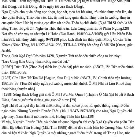
Vạn Ninh. Thêm một ngày tới Tuần Ti. Đi thêm hai [2] ngày nữa tới cửa Ngọc Sơn, phủ
Hải Đông. Từ Hải Đông, đi ba ngày tới cửa Bạch Đằng].
Ngô Quyền cho quân đóng cọc nhọn, bọc sắt, theo hai bờ sông, rồi nhân thủy triều lên, dụ
cho quân Hoằng Tháo tiến vào. Lúc ấy mới tung quân đánh. Thủy triều hạ xuống, thuyền
của quân Nam Hán bị vướng cọc đắm rất nhiều. Tháo bị chết đuối. [Ngô Thì Sĩ chép là bắt
sống Tháo, rồi giết đi]. Nghe tin Tháo thất trận, Lưu Cung phải rút về Phiên Ngung.
[28]
Nơi đây sẽ còn xảy ra các trận Lê Hoàn (Đại Hành, 19/8/90-4-5/1005) giết Hầu Nhân Bảo
năm 981; trận thủy chiến ngày
9/4/1288
phục kích đánh tan thủy quân Mông Cổ của Trần
Khâm (Nhân Tông, 8/11/1278-16/4/1293, TTH-1-2/1299) bắt sống Ô Mã Nhi [Omar, gốc
Arab].
Trong
Bình Ngô Đại Cáo
năm 1428, Nguyễn Trãi nhắc đến chiến công to lớn này:
“Lưu Cung [Liu Gung] tham công mà đại bại.”
[1076?] Triệu Tiết [Zhao Zie] thích lớn [hiếu đại] phải tan tành. (
ANCL,
IV: Tiền triều chinh
thảo, 1961:96-99.
[1285] Cửa Hàm Tử Toa Đô [Saguto, Suo Du] bị bắt. (
ANCL,
IV: Chinh thảo vận hướng,
1961:87-88: [Toa Đô nhảy ngựa rơi xuống nước chết đuối]. Ô Mã Nhi và Lưu Khuê chạy
thoát bằng thuyền nhỏ]
[1288] Sông Bạch Đằng giết chết Ô Mã [Wu Ma, Omar] (Thực ra Ô Mã Nhi bị bắt ở Bạch
Đằng. Sau bị giết trên đường giải giao về nước.
[29]
Ngô Thì Sĩ ca ngợi đây là một chiến công vĩ đại, cơ sở phục hồi quốc thống, rạng rỡ đến
ngàn năm. Nhưng Nguyễn Phước Thời (10/11/1847-19/7/1883) cho rằng Ngô Quyền chỉ
gặp may: Nam Hán là một nước nhỏ; Hoằng Tháo hèn kém.
[30]
Vì vậy, Nguyễn Phước Thời,
và nhóm sử quan Nguyễn chỉ chép Ngô Quyền vào phần Tiền
Biên; lấy Đinh Tiên Hoàng (Mậu Thìn [968]) để mở đầu chính biên bộ Cương Mục. Có thể
còn có hậu ý khác: Ngô Quyền là một những người “tiếm thiết” trong sử Trung Hoa, tức