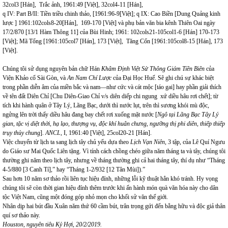
32col3 [Hán], Trắc ảnh, 1961:49 [Việt], 32col4-11 [Hán],
q IV: Part B/II: Tiền triều chinh thảo, [1961:96-9[Việt]; q IX: Cao Biền [Dung Quảng kinh
lược ] 1961:102cols8-20[Hán], 169-170 [Việt] và phụ bản văn bia kênh Thiên Oai ngày
17/2/870 [13/1 Hàm Thông 11] của Bùi Hinh; 1961: 102cols21-105col1-6 [Hán] 170-173
[Việt]; Mã Tổng [1961:105col7 [Hán], 173 [Việt], Tăng Cổn [1961:105col8-15 [Hán], 173
[Việt].
Chúng tôi sử dụng nguyên bản chữ Hán
Khâm Định Việt Sử Thông Giám Tiền Biên
của
Viện Khảo cổ Sài Gòn, và
An Nam Chí Lược
của Đại Học Huế. Sẽ ghi chú sự khác biệt
trong phần diễn âm của miền bắc và nam—như cức và cát mộc [táo gai] hay phần giải thích
về tên đất Diên Chỉ [Chu Diên-Giao Chỉ v/s diên diếp chi ngung xứ diều hâu rơi chết]; từ
tích khi hành quân ở Tây Lý, Lãng Bạc, dưới thì nước lụt, trên thì sương khói mù độc,
ngửng lên trời thấy diều hâu đang bay chết rơi xuống mặt nước [
Ng
ô tại Lãng Bạc Tây Lý
gian, tặc vị diệt thời, hạ lạo, thượng vụ, độc khí huân chưng, ngưỡng thị phi diên, thiếp thiếp
trụy thủy chung
].
ANCL,
I, 1961:40 [Việt], 25col20-21 [Hán].
Việc chuyển từ lịch ta sang lịch tây chủ yếu dựa theo
Lịch Vạn Niên
, 3 tập, của Lê Quí Ngưu
do Giáo sư Mai Quốc Liên tặng. Vì tính cách chồng chéo giữa năm tháng ta và tây, chúng tôi
thường ghi năm theo lịch tây, nhưng về tháng thường ghi cả hai tháng tây, thí dụ như “Tháng
4-5/880 [3 Canh Tí],” hay “Tháng 1-2/932 [12 Tân Mùi]).”
Sau hơn 10 năm sơ thảo rồi liên tục hiệu đính, những lỗi kỹ thuật hẳn khó tránh. Hy vọng
chúng tôi sẽ còn thời gian hiệu đính thêm trước khi ấn hành món quà văn hóa này cho dân
tộc Việt Nam, cũng một đóng góp nhỏ mọn cho khối sử văn thế giới.
Nhân dịp hai bút đầu Xuân năm thứ 60 cầm bút, trân trọng gứi đến bằng hữu và độc giả thân
quí sơ thảo này.
Houston, nguyên tiêu Kỷ Hợi, 20/2/2019.