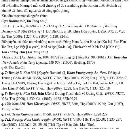
pháp chuyên nghiệp quốc tế, dành cho các sử gia kiểm chứng—để phác họa các dữ kiện theo
lối biên niên. Nhưng ở mỗi cuối chương sẽ đưa ra những phân tích cần thiết về chính trị,
kinh tế văn hóa, đối ngoại và võ công quốc phòng.
Xin tóm lược một số nguồn chính:
Cựu Đường thư [Jiu Tang shu],
Lưu Hú (Liu Xu, 897-946),
Cựu Đường Thư [Jiu Tang shu, Old
Annals of the Tang
Dynasty
,
618-946]
(945). q 41: Dư Địa Chí; q. 59: Khâu Hòa truyện;
ĐVSK, NKTT
, V:2b-
3a, Thọ (2009), 1:224; Giu (1967), 1:129, 324n6.
200 quyển, có phần nói về những nước miền Đông Nam Á, như Kha lạc [Ko-lo], P'an P'an,
Tan Tan, Lạc Việt [Lo yueh], Khả cô lạc [Ko-ku lo], Chieh-ch'a và Xích Thổ [Ch'ih t'u].
Tân Đường Thư [Xin Tang shu]
Ouyang Xiu [Âu Dương Tu, 1007-1072) và Song Qi (Tống Kỳ, 998-1061),
Xin Tang shu
[
New
Annals of the Tang Dynasty, 618-907
], (1060), (Beijing: 1975)
q 43: Dư Địa Chí
q. 7: Bản kỷ 7:
Năm
809
[Nguyên Hòa thứ 4],
Hoàn Vương cướp An Nam.
Đô hộ là
Trương Châu
đả bại.
ĐVSK, NKTT
, V:7ab, Thọ (2009), 1:229; Giu (1967), 1:133, 325n17.
Tháng 11-12/819, Dương Thanh giết đô hộ Lý Tượng Cổ, một tôn thất, tàn sát hơn 1,000
Hoa kiều.
ĐVSK, NKTT
, V:7ab, Thọ (2009), 1:229; Giu (1967), 1:133, 325n18.
q. 8: Bản kỷ 8:
Năm
828, Hàn Ước
bị Dương Thanh đuổi về Quảng Châu.
ĐVSK, NKTT
,
V:8a, Thọ (2009), 1:230; Giu (1967), 1:133, 325n20,21.
q. 179:
Năm
828, Hàn Ước truyện.
ĐVSK, NKTT
, V:8a, Thọ (2009), 1:230; Giu (1967),
1:133, 325n20.
q. 170: Triệu Xương truyện;
ĐVSK, NKTT
, V:6b-7a, Thọ (2009), 1:228-229;
q. 222, thượng: Nam Chiếu truyện.
ĐVSK, NKTT
, V:10b-11b, Thọ (2009), 1:235-237;
Giu (1967), 1:325n24, 28, 29, 30 [Thái Tập và Hàn Ước, Man Thư].