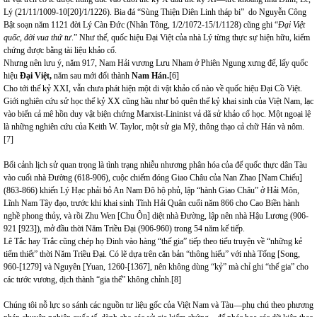
Lý (21/11/1009-10[20]/1/1226). Bia đá “Sùng Thiện Diên Linh tháp bi” do Nguyễn Công
Bật soạn năm 1121 đời Lý Càn Đức (Nhân Tông, 1/2/1072-15/1/1128) cũng ghi “
Đại Việt
quốc, đời vua thứ tư
.” Như thế, quốc hiệu Đại Việt của nhà Lý từng thực sự hiện hữu, kiểm
chứng được bằng tài liệu khảo cổ.
Nhưng nên lưu ý, năm 917, Nam Hải vương Lưu Nham ở Phiên Ngung xưng đế, lấy quốc
hiệu
Đại Việt,
năm
sau mới đổi thành
Nam Hán
.
[6]
Cho tới thế kỷ XXI, vẫn chưa phát hiện một di vật khảo cổ nào về quốc hiệu Đại Cồ Việt.
Giới nghiên cứu sử học thế kỷ XX cũng hầu như bỏ quên thế kỷ khai sinh của Việt Nam, lạc
vào biến cả mê hồn duy vật biện chứng Marxist-Lininist vả dã sử khảo cổ học. Một ngoại lệ
là những nghiên cứu của Keith W. Taylor, một sử gia Mỹ, thông thạo cả chữ Hán và nôm.
[7]
Bối cảnh lịch sử quan trọng là tình trạng nhiễu nhương phân hóa của đế quốc thực dân Tàu
vào cuối nhà Đường (618-906), cuộc chiếm đóng Giao Châu của Nan Zhao [Nam Chiếu]
(863-866) khiến Lý Hạc phải bỏ An Nam Đô hộ phủ, lập “hành Giao Châu” ở Hải Môn,
Lĩnh Nam Tây đạo, trước khi khai sinh Tĩnh Hải Quân cuối năm 866 cho Cao Biền hành
nghề phong thủy, và rồi Zhu Wen [Chu Ôn] diệt nhà Đường, lập nên nhà Hậu Lương (906-
921 [923]), mở đầu thời Năm Triều Đại (906-960) trong 54 năm kế tiếp.
Lê Tắc hay Trắc cũng chép họ Đinh vào hàng “thế gia” tiếp theo tiểu truyện về “những kẻ
tiếm thiết” thời Năm Triều Đại. Có lẽ dựa trên căn bản “thông hiếu” với nhà Tống [Song,
960-[1279] và Nguyên [Yuan, 1260-[1367], nên không dùng “kỷ” mà chỉ ghi “thế gia” cho
các tước vương, dịch thành “gia thế” không chỉnh.
[8]
Chúng tôi nỗ lực so sánh các nguồn tư liệu gốc của Việt Nam và Tàu—phụ chú theo phương