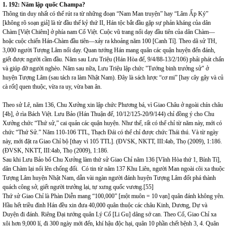
1. 192: Năm lập quốc Champa?
Thông tin duy nhất có thể rút ra từ những đoạn “Nam Man truyện” hay “Lâm Ấp Ký”
[không rõ soạn giả] là từ đầu thế kỷ thứ II, Hán tộc bắt đầu gặp sự phản kháng của dân
Chàm [Việt Chiêm] ở phía nam Cổ Việt. Cuộc vũ trang nổi dạy đầu tiên của dân Chàm—
hoặc cuộc chiến Hán-Chàm đầu tiên—xảy ra khoảng năm 100 [Canh Tí]. Theo dã sử TH,
3,000 người Tượng Lâm nổi dạy. Quan tướng Hán mang quân các quận huyện đến đánh,
giết được người cầm đầu. Năm sau Lưu Triệu (Hán Hòa đế, 9/4/88-13/2/106) phải phát chẩn
và giúp đỡ người nghèo. Năm sau nữa, Lưu Triệu lập chức "Tướng binh trưởng sử" ở
huyện Tượng Lâm (sau tách ra làm Nhật Nam). Đây là sách lược “cơ mi” [hay cây gậy và củ
cà rốt] quen thuộc, vừa ra uy, vừa ban ân.
Theo sử Lê, năm 136, Chu Xưởng xin lập chức Phương bá, vì Giao Châu ở ngoài chín châu
[4b], ở rìa Bách Việt. Lưu Bảo (Hán Thuận đế, 10/12/125-20/9/144) chỉ đồng ý cho Chu
Xưởng chức “Thứ sử,” cai quản các quận huyện. Như thế, rất có thể chỉ từ năm này, mới có
chức “Thứ Sử.” Năm 110-106 TTL, Thạch Đái có thể chỉ được chức Thái thú. Và từ ngày
này, mới đặt ra Giao Chỉ bộ [thay vì 105 TTL]. (ĐVSK, NKTT, III:4ab, Thọ (2009), 1:186.
(ĐVSK, NKTT, III:4ab, Thọ (2009), 1:186.
Sau khi Lưu Bảo bổ Chu Xưởng làm thứ sử Giao Chỉ
năm 136 [Vĩnh Hòa thứ 1, Bính Tí],
dân Chàm lại nổi lên chống đối. Có tin từ năm 137 Khu Liên, người Man ngoài cõi xa thuộc
Tượng Lâm huyện Nhật Nam, dẫn vài ngàn người đánh huyện Tượng Lâm đốt phá thành
quách công sở, giết người trưởng lại, tự xưng quốc vương.
[55]
Thứ sử Giao Chỉ là Phàn Diễn mang “100,000” [một muôn = 10 vạn] quân đánh không yên.
Hầu hết triều đình Hán đều xin đưa 40,000 quân thuộc các châu Kinh, Dương, Dự và
Duyện đi đánh. Riêng Đại tướng quân Lý Cố [Li Gu] dâng sớ can. Theo Cố, Giao Chỉ xa
xôi hơn 9,000 lí, đi 300 ngày mới đến, khí hậu độc hại, quân 10 phần chết bệnh 3, 4. Quân