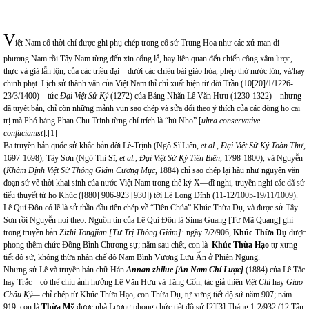
V
iệt Nam cổ thời chỉ được ghi phụ chép trong cổ sử Trung Hoa như các xứ man di
phương Nam rồi Tây Nam từng đến xin cống lễ, hay liên quan đến chiến công xâm lược,
thực và giá lẫn lộn, của các triều đại—dưới các chiêu bài giáo hóa, phép thờ nước lớn, và/hay
chinh phạt. Lịch sử thành văn của Việt Nam thỉ chỉ xuất hiện từ đời Trần (10[20]/1/1226-
23/3/1400)—tức
Đại Việt Sử Ký
(1272) của Bảng Nhãn Lê Văn Hưu (1230-1322)—nhưng
đã tuyệt bản, chỉ còn những mảnh vụn sao chép và sửa đổi theo ý thích của các dòng họ cai
trị mà Phó bảng Phan Chu Trinh từng chỉ trích là “hủ Nho” [
ultra conservative
confucianist
].
[1]
Ba truyền bản quốc sử khắc bản đời Lê-Trịnh (Ngô Sĩ Liên,
et al., Đại Việt Sử Ký Toàn Thư,
1697-1698), Tây Sơn (Ngô Thì Sĩ,
et al., Đại Việt Sử Ký Tiền Biên,
1798-1800), và Nguyễn
(
Khâm Định Việt Sử Thông Giám Cương Mục
, 1884) chỉ sao chép lại hầu như nguyên văn
đoạn sử về thời khai sinh của nước Việt Nam trong thế kỷ X—dĩ nghi, truyền nghi các dã sử
tiểu thuyết từ họ Khúc ([880] 906-923 [930]) tới Lê Long Đĩnh (11-12/1005-19/11/1009).
Lê Quí Đôn có lẽ là sử thần đầu tiên chép về “Tiên Chúa” Khúc Thừa Dụ, và được sử Tây
Sơn rồi Nguyễn noi theo. Nguồn tin của Lê Quí Đôn là Sima Guang [Tư Mã Quang] ghi
trong truyền bản
Zizhi Tongjian [Tư Trị Thông Giám]
:
ngày 7/2/906,
Khúc Thừa Dụ
được
phong thêm chức Đồng Bình Chương sự; năm sau chết, con là
Khúc Thừa Hạo
tự xưng
tiết độ sứ, không thừa nhận chế độ Nam Bình Vương Lưu Ẩn ở Phiên Ngung.
Nhưng sử Lê và truyền bản chữ Hán
Annan zhilue
[An Nam Ch
í
L
ượ
c]
(1884) của Lê Tắc
hay Trắc—có thể chịu ảnh hưởng Lê Văn Hưu và Tăng Cổn, tác giả thiên
Việt Chí
hay
Giao
Châu Ký—
chỉ chép từ Khúc Thừa Hạo, con Thừa Dụ, tự xưng tiết độ sứ năm 907; năm
919, con là
Thừa Mỹ
được nhà Lương phong chức tiết độ sứ.
[2]
[3]
Tháng 1-2/932 (12 Tân