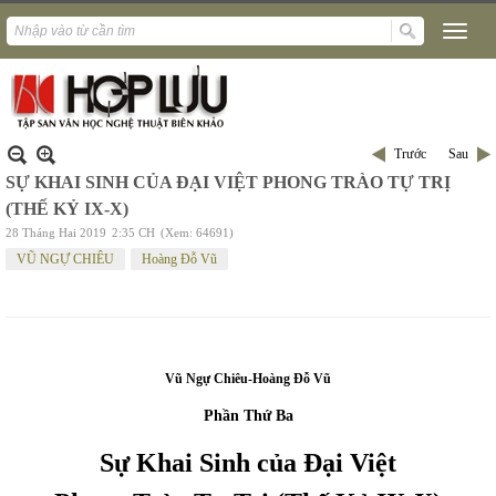
Trước
Sau
SỰ KHAI SINH CỦA ĐẠI VIỆT PHONG TRÀO TỰ TRỊ
(THẾ KỶ IX-X)
28 Tháng Hai 2019
2:35 CH
(Xem: 64691)
VŨ NGỰ CHIÊU
Hoàng Đỗ Vũ
Vũ Ngự Chiêu-Hoàng Đỗ Vũ
Phần Thứ Ba
Sự Khai Sinh của Đại Việt