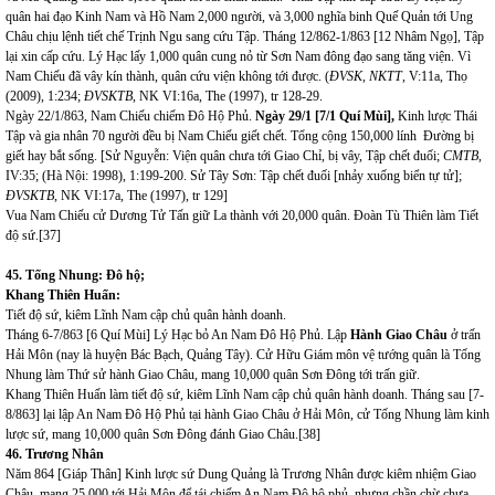
quân hai đạo Kinh Nam và Hồ Nam 2,000 người, và 3,000 nghĩa binh Quế Quản tới Ung
Châu chịu lệnh tiết chế Trịnh Ngu sang cứu Tập. Tháng 12/862-1/863 [12 Nhâm Ngọ], Tập
lại xin cấp cứu. Lý Hạc lấy 1,000 quân cung nỏ từ Sơn Nam đông đạo sang tăng viện. Vì
Nam Chiếu đã vây kín thành, quân cứu viện không tới được. (
ĐVSK, NKTT
, V:11a, Thọ
(2009), 1:234;
ĐVSKTB
, NK VI:16a, The (1997), tr 128-29.
Ngày 22/1/863, Nam Chiếu chiếm Đô Hộ Phủ.
N
gày 29/1 [7
/1
Quí Mùi]
,
Kinh lược Thái
Tập và gia nhân 70 người đều bị Nam Chiếu giết chết. Tổng cộng 150,000 lính Đường bị
giết hay bắt sống. [Sử Nguyễn: Viện quân chưa tới Giao Chỉ, bị vây, Tập chết đuối;
CMTB
,
IV:35; (Hà Nội: 1998), 1:199-200. Sử Tây Sơn: Tập chết đuối [nhảy xuống biển tự tử];
ĐVSKTB
, NK VI:17a, The (1997), tr 129]
Vua Nam Chiếu cử Dương Tử Tấn giữ La thành với 20,000 quân. Đoàn Tù Thiên làm Tiết
độ sứ.
[37]
4
5
.
Tống Nhung: Đô hộ;
Khang Thiên Huấn
:
Tiết độ sứ, kiêm Lĩnh Nam cập chủ quân hành doanh.
Tháng 6-7/863 [6 Quí Mùi] Lý Hạc bỏ An Nam Đô Hộ Phủ. Lập
Hành Giao Châu
ở trấn
Hải Môn (nay là huyện Bác Bạch, Quảng Tây). Cử Hữu Giám môn vệ tướng quân là Tống
Nhung làm Thứ sử hành Giao Châu, mang 10,000 quân Sơn Đông tới trấn giữ.
Khang Thiên Huấn làm tiết độ sứ, kiêm Lĩnh Nam cập chủ quân hành doanh.
Tháng sau [7-
8/863] lại lập An Nam Đô Hộ Phủ tại hành Giao Châu ở Hải Môn, cử Tống Nhung làm kinh
lược sứ, mang 10,000 quân Sơn Đông đánh Giao Châu.
[38]
4
6
.
Trương Nhân
Năm 864 [Giáp Thân] Kinh lược sứ Dung Quảng là Trương Nhân được kiêm nhiệm Giao
Châu, mang 25,000 tới Hải Môn để tái chiếm An Nam Đô hộ phủ, nhưng chần chừ chưa