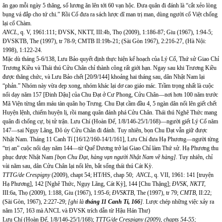
ăn gạo mỗi ngày 5 thăng, số lương ăn lên tới 60 vạn hộc. Đưa quân đi đánh là “cắt xẻo lòng
bụng vá đắp cho tứ chi.” Rồi Cố đưa ra sách lược dĩ man trị man, dùng người cổ Việt chống
lại cổ Chàm.
ANCL,
q. V, 1961:111; ĐVSK, NKTT, III:4b, Thọ (2009), 1:186-87; Giu (1967), 1:94-5;
ĐVSKTB, The (1997), tr 78-9; CMTB II:19b-21; (Sài Gòn 1967), 2:216-27, (Hà Nội:
1998), 1:122-24.
Mặc dù tháng 5-6/138, Lưu Bảo quyết định thực hiện kế hoạch của Lý Cố, Thứ sử Giao Chỉ
Trương Kiều và Thái thú Cửu Chân chỉ thành công rất giới hạn. Ngay sau khi Trương Kiều
được thăng chức, và Lưu Bảo chết [20/9/144] khoảng hai tháng sau, dân Nhật Nam lại
“phản.” Nhóm này vừa dẹp xong, nhóm khác lại dơ cao giáo mác. Trầm trọng nhất là cuộc
nổi dạy năm 157 [Đinh Dậu] của Chu Đạt ở Cư Phong, Cửu Chân—nơi hơn 100 năm trước
Mã Viện từng tắm máu tàn quân họ Trưng. Chu Đạt cầm đầu 4, 5 ngàn dân nổi lên giết chết
Huyện lệnh, chiếm huyện lị, rồi mang quân đánh phá Cửu Chân. Thái thú Nghê Thức mang
quân đi chống cự, bị tử trận. Lưu Chí (Hoàn Đế, 1/8/146-25/1/168)—người giết Lý Cố năm
147—sai Ngụy Lãng, Đô úy Cửu Chân đi đánh. Tuy nhiên, bọn Chu Đạt vẫn giữ được
Nhật Nam.
Tháng 11 Canh Tí [16/12/160-14/1/161], Lưu Chí đưa Hạ Phương—người từng
“trị an” cuộc nổi dạy năm 144—từ Quế Dương trở lại Giao Chỉ làm Thứ sử. Hạ Phương thu
phục được Nhật Nam
[bọn Chu Đạt, hàng vạn người Nhật Nam về hàng].
Tuy nhiên, chỉ
vài năm sau, dân Cửu Chân lại nổi lên, bắt sống thái thú Cát Kỳ.
TTTG/de Crespigny
(2009), chapt 54; HT/HS, chap 50;
ANCL,
q. VII, 1961: 141 [truyện
Hạ Phương], 142 [Nghê Thức, Ngụy Lãng, Cát Kỳ], 144 [Chu Thặng];
ĐVSK, NKTT,
III:6a, Thọ (2009), 1:188, Giu (1967), 1:95-6;
ĐVSKTB,
The (1997), tr 79;
CMTB
,
II:22;
(Sài Gòn, 1967), 2:227-29;
[ghi là
tháng 11 Canh Tí, 166
].
Lược chép những việc xảy ra
năm 157, 163 mà ANCL và ĐVSK trích dẫn từ Hậu Hán Thư)
Lưu Chí (Hoàn Đế, 1/8/146-25/1/168);
TTTG/de Crespigny (2009), chapts 54-55;