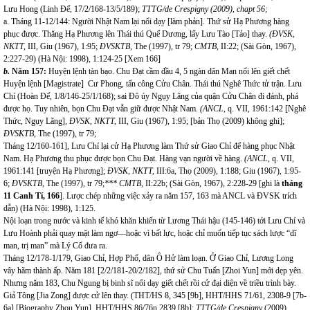
Lưu Hong (Linh Đế, 17/2/168-13/5/189);
TTTG/de Crespigny (2009), chapt 56;
a. Tháng 11-12/144: Người Nhật Nam lại nổi dạy [làm phản]. Thứ sử Hạ Phương hàng
phục được. Thăng Hạ Phương lên Thái thú Quế Dương, lấy Lưu Tào [Tảo] thay.
(ĐVSK,
NKTT,
III, Giu (1967), 1:95;
ĐVSKTB,
The (1997), tr 79;
CMTB
,
II:22; (Sài Gòn, 1967),
2:227-29) (Hà Nội: 1998), 1:124-25 [Xem 166]
b.
Năm 157:
Huyện lệnh tàn bạo. Chu Đạt cầm đầu 4, 5 ngàn dân Man nổi lên giết chết
Huyện lệnh [Magistrate] Cư Phong, tấn công Cửu Chân. Thái thú Nghê Thức tử trận. Lưu
Chí (Hoàn Đế, 1/8/146-25/1/168);
sai Đô úy Ngụy Lãng của quận Cửu Chân đi đánh, phá
được họ. Tuy nhiên, bọn Chu Đạt vẫn giữ được Nhật Nam.
(ANCL,
q. VII, 1961:142 [Nghê
Thức, Ngụy Lãng],
ĐVSK, NKTT,
III, Giu (1967), 1:95;
[bản Thọ (2009) không ghi];
ĐVSKTB,
The (1997), tr 79;
Tháng 12/160-161], Lưu Chí lại cử Hạ Phương làm Thứ sử Giao Chỉ để hàng phục Nhật
Nam. Hạ Phương thu phục được bọn Chu Đạt. Hàng vạn người về hàng.
(ANCL,
q. VII,
1961:141 [truyện Hạ Phương];
ĐVSK, NKTT,
III:6a, Thọ (2009), 1:188; Giu (1967), 1:95-
6;
ĐVSKTB,
The (1997), tr 79;
*** CMTB
,
II:22b; (Sài Gòn, 1967), 2:228-29 [ghi là
tháng
11 Canh Tí, 166
]. Lược chép những việc xảy ra năm 157, 163 mà ANCL và ĐVSK trích
dẫn) (Hà Nội: 1998), 1:125.
Nội loạn trong nước và kinh tế khó khăn khiến từ Lương Thái hậu (145-146) tới Lưu Chí và
Lưu Hoành phải quay mặt làm ngơ—hoặc vì bất lực, hoặc chỉ muốn tiếp tục sách lược “dĩ
man, trị man” mà Lý Cố đưa ra.
Tháng 12/178-1/179, Giao Chỉ, Hợp Phố, dân Ô Hử làm loạn. Ở Giao Chỉ, Lương Long
vây hãm thành ấp. Năm 181 [2/2/181-20/2/182], thứ sử Chu Tuấn [Zhoi Yun] mới dẹp yên.
Nhưng năm 183, Chu Ngung bị binh sĩ nổi dạy giết chết rồi cử đại diện về triều trình bày.
Giả Tông [Jia Zong] được cử lên thay. (THT/HS 8, 345 [9b], HHT/HHS 71/61, 2308-9 [7b-
6a] [Biography Zhou Yun], HHT/HHS 86/76n 2839 [8b];
TTTG/de Crespigny
(2009),