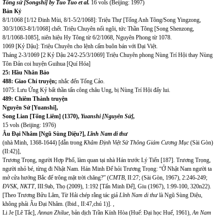
Tống sử [Songshi] by Tuo Tuo et al.
16 vols
(Beijing: 1997)
Bản Kỷ
8/1/1068 [1/12 Đinh Mùi, 8/1-5/2/1068]: Triệu Thự [Tống Anh Tông/Song Yingzong,
30/3/1063-8/1/1068] chết. Triệu Chuyên nối ngôi, tức Thần Tông [Song Shenzong,
8/1/1068-1085], niên hiệu Hy Tông từ 6/2/1068, Nguyên Phong từ 1078.
1069 [Kỷ Dậu]: Triệu Chuyên cho lệnh cấm buôn bán với Đại Việt.
Tháng 2-3/1069 [2 Kỷ Dậu 24/2-25/3/1069] Triệu Chuyên phong Nùng Trí Hội thay Nùng
Tôn Đản coi huyện Guihua [Quí Hóa]
25: Hầu Nhân Bảo
488: Giao Chỉ truyện;
nhắc đến Tống Cảo.
1075: Lưu Ứng Kỷ bất thần tấn công châu Ung, bị Nùng Trí Hội đẩy lui.
489: Chiêm Thành truyện
Nguyên Sử [Yuanshi],
Song Lian [Tống Liêm] (1370),
Yuanshi [Nguyên Sử],
15 vols
(Beijing: 1976)
Âu Đại Nhâm [Ngũ Sùng Diệu?],
Lĩnh Nam di thư
(nhà Minh, 1368-1644) [dẫn trong
Khâm Định Việt Sử Thông Giám Cương Mục
(Sài Gòn)
(II:42)],
Trương Trọng, người Hợp Phố, làm quan tại nhà Hán trước Lý Tiến [187]. Trương Trọng,
người nhỏ bé, từng đi Nhật Nam. Hán Minh Đế hỏi Trương Trọng: “Ở Nhật Nam người ta
mở cửa hướng Bắc để trông mặt trời chăng?” (
CMTB
, II:27; (Sài Gòn, 1967), 2:246-249;
ĐVSK, NKTT
, III:9ab, Thọ (2009), 1:192 [Tấn Minh Đế], Giu (1967), 1:99-100, 320n22).
[Theo Trương Bửu Lâm, Từ Hải chép rằng tác giả
Lĩnh Nam di thư
là Ngũ Sùng Diệu,
không phải Âu Đại Nhâm. (Ibid., II:47,chú 1)]. ,
Li Je [Lê Tắc],
Annan Zhilue,
bản dịch Trần Kính Hòa (Huế: Đại học Huế, 1961),
An Nam