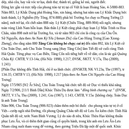
dép, nhà cửa, hay vải vóc tơ lụa, dinh thự, thành trì, giống kẻ mù, người điếc.
Động lực gần và trực tiếp của phong trào tự trị tại cổ Việt là loạn Hoàng Sào, 4-5/880-883.
Năm 883, Lý Khắc Dụng phá Hoàng Sào, xin hàng, nhưng hai năm sau Lý Khắc Dụng bức
kinh thành, Lý Nghiễm (Hy Tông, 874-888) phải bỏ Trường An chạy ra Phụng Tường [3
năm], mới trở lại, rồi chết năm 888 này. Lý Kiệt (Chiêu Tông, 889-904) nối ngôi, nhưng
toàn vùng Lĩnh Nam hỗn loạn. Bản thân Lý Kiệt cũng phải chạy loạn Lý Mậu Trinh ra Hoa
Châu, năm 898 mới trở lại Trường An, và từ năm 903 chỉ còn là công cụ của Chu Ôn.
Sử Nguyễn, dựa theo
An Nam Kỷ Yếu [Annan Zhi]
của Cao Hùng Trưng [Gao Xiong-
Zheng], cho rằng năm 880
Tăng Cổn không bỏ chạy; cai trị
đến năm 892, khi Lý Kiệt cử
Chu Toàn Dục, anh Chu Toàn Trung sang [thay Tăng Cổn] làm Tiết độ sứ cuối cùng Tĩnh
Hải Quân.
Từng phục vụ Cao Biền, Tăng Cổn nổi tiếng biết vỗ về dân; còn là tác giả
Quảng
Châu Ký
.
CMTB,
V:13-14a; (Hà Nội: 1998), I:217;
ĐVSK, NKTT
, V:17a, Thọ (2009),
1:241)
[Phần Dục không đến Tĩnh Hải, chỉ ở xa lãnh chức.
(ĐVSKTB,
NK VI:23a, The (1997), tr
134-35;
CMTB
V:13, (Hà Nội: 1998), I:217 [dựa theo
An Nam Chí Nguyên
của Cao Hùng
Trưng]
Ngày 17/5/905 [9/2 Ất Sửu], Chu Toàn Trung bãi chức tiết độ sứ Dục vì thiếu khả năng.
Ngày 7/2/906, [11/1 Bính Dần] Khúc Thừa Dụ được làm
“đồng bình chương sự.”
(
ĐVSK,
NKTT,
V:17a, Thọ (2009), 1:241; Giu (1967), 1:143;
CMTB
, V:15a [không chép; Toàn Dục
là anh Toàn Trung].
Năm 906, Chu Toàn Trung (906-923) châm thêm một bó đuốc
cho phong trào tự trị ở cổ
Việt—cướp ngôi nhà Đường, rồi phong Quảng Châu tiết độ sứ Lưu Ẩn kiêm chức Tĩnh Hải
Quân tiết độ sứ, tước Nam Bình Vương. Lý do nào đi nữa, Khúc Thừa Hạo không thuần
phục Lưu Ẩn, và có thêm thời gian củng cố quyền hành, trong khi anh em Lưu Ẩn-Lưu
Nham cũng nuôi tham vọng đế vương, theo gương Triệu Đà lập một đế quốc mới. Khúc