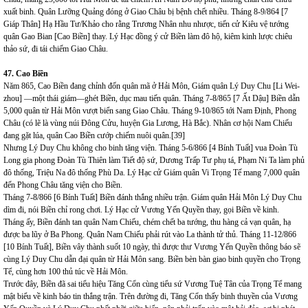
xuất binh.
Quân Lưỡng Quảng đóng ở Giao Châu bị bệnh chết nhiều. Tháng 8-9/864 [7
Giáp Thân] Hạ Hầu Tư/Khảo cho rằng Trương Nhân nhu nhược, tiến cử Kiêu vệ tướng
quân Gao Bian [Cao Biền] thay. Lý Hạc đồng ý cử Biền làm đô hộ, kiêm kinh lược chiêu
thảo sứ, đi tái chiếm Giao Châu.
4
7. Cao Biền
Năm 865, Cao Biền đang chỉnh đốn quân mã ở Hải Môn, Giám quân Lý Duy Chu [Li Wei-
zhou] —một thái giám—ghét Biền, dục mau tiến quân. Tháng 7-8/865 [7 Ất Dậu] Biền dẫn
5,000 quân từ Hải Môn vượt biển sang Giao Châu. Tháng 9-10/865 tới Nam Định, Phong
Châu (có lẽ là vùng núi Đông Cửu, huyện Gia Lương, Hà Bắc). Nhân cơ hội Nam Chiếu
đang gặt lúa, quân Cao Biền cướp chiếm nuôi quân.
[39]
Nhưng Lý Duy Chu không cho binh tăng viện. Tháng 5-6/866 [4 Bính Tuất] vua Đoàn Tù
Long gia phong Đoàn Tù Thiên làm Tiết độ sứ, Dương Trấp Tư phụ tá, Phạm Ni Ta làm phủ
đô thống, Triệu Na đô thống Phù Da. Lý Hạc cử Giám quân Vi Trọng Tế mang 7,000 quân
đến Phong Châu tăng viện cho Biền.
Tháng 7-8/866 [6 Bính Tuất] Biền đánh thắng nhiều trận. Giám quân Hải Môn Lý Duy Chu
dìm đi, nói Biền chỉ rong chơi. Lý Hạc cử Vương Yến Quyền thay, gọi Biền về kinh.
Tháng ấy, Biền đánh tan quân Nam Chiếu, chém chết ba tướng, thu hàng cả vạn quân, hạ
được ba lũy ở Ba Phong. Quân Nam Chiếu phải rút vào La thành tử thủ. Tháng 11-12/866
[10 Bính Tuất], Biền vây thành suốt 10 ngày, thì được thư Vương Yến Quyền thông báo sẽ
cùng Lý Duy Chu dẫn đại quân từ Hải Môn sang. Biền bèn bàn giao binh quyền cho Trọng
Tể, cùng hơn 100 thủ túc về Hải Môn.
Trước đây, Biền đã sai tiểu hiệu Tăng Cổn cùng tiểu sứ Vương Tuệ Tân của Trọng Tể mang
mật biểu về kinh báo tin thắng trận. Trên đường đi, Tăng Cổn thấy binh thuyền của Vương