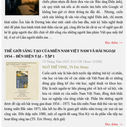
chiếu phim nhựa đã được đưa vào các Bảo tàng Điện ảnh),
cái quy trình mà nếu ai đó muốn tìm hiểu trên Google sẽ
không bao giờ có được thông tin đầy đủ… Nhưng, cuốn
sách này không đi sâu vào công nghệ Điện ảnh, chỉ mượn
khái niệm Âm bản & Dương bản như một cánh cửa ban đầu, một ký hiệu nghệ thuật
nhỏ để phác họa hành trình tinh thần của tác giả, cùng đôi ba lát cắt tự sự về nghề qua đó
hé lộ giúp người đọc đôi chút về đời sống của những người làm phim Việt qua mấy thế
hệ, ở xứ sở Lắm người nhiều ma …
Đọc thêm
THẾ GIỚI SÁNG TẠO CỦA MIỀN NAM VIỆT NAM VÀ HẢI NGOẠI
1954 – ĐẾN HIỆN TẠI – TẬP 1
13 Tháng Tám 2025
9:11 CH
(Xem: 12109)
NGÔ THẾ VINH
,
TS Eric Henry
Cuốn sách này là bản dịch tuyển tập những bút ký cá nhân,
văn học và báo chí về các nhân vật Việt Nam đã có những
đóng góp đáng kể cho văn học, nghệ thuật và khoa học.
Đây là một nguồn tư liệu phong phú về lịch sử xã hội, văn
hóa và chính trị của miền Nam Việt Nam, đồng thời khắc
họa sự nghiệp của từng nhân vật. Phần lớn những người
được đề cập nổi bật trong giai đoạn 1954 – 1975. Sau khi miền Nam thất thủ vào tay lực
lượng miền Bắc năm 1975, hầu hết họ đều bị giam giữ nhiều năm trong các trại cải tạo
cộng sản. Đến thập niên 1980, một số người đã sang Hoa Kỳ và đa phần vẫn tiếp tục
hoạt động sáng tạo.(TS. Eric Henry, dịch giả)
Đọc thêm