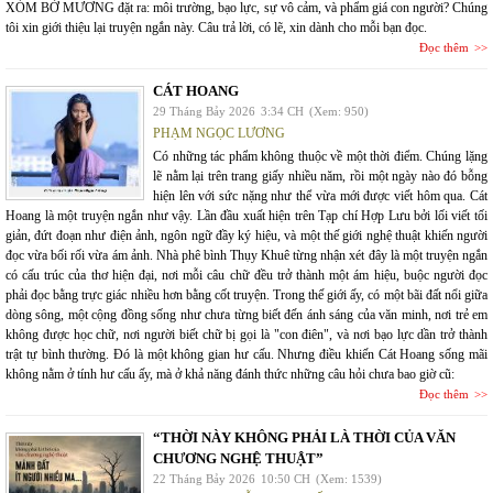
XÓM BỜ MƯƠNG đặt ra: môi trường, bạo lực, sự vô cảm, và phẩm giá con người? Chúng
tôi xin giới thiệu lại truyện ngắn này. Câu trả lời, có lẽ, xin dành cho mỗi bạn đọc.
Đọc thêm
CÁT HOANG
29 Tháng Bảy 2026
3:34 CH
(Xem: 950)
PHẠM NGỌC LƯƠNG
Có những tác phẩm không thuộc về một thời điểm. Chúng lặng
lẽ nằm lại trên trang giấy nhiều năm, rồi một ngày nào đó bỗng
hiện lên với sức nặng như thể vừa mới được viết hôm qua. Cát
Hoang là một truyện ngắn như vậy. Lần đầu xuất hiện trên Tạp chí Hợp Lưu bởi lối viết tối
giản, đứt đoạn như điện ảnh, ngôn ngữ đầy ký hiệu, và một thế giới nghệ thuật khiến người
đọc vừa bối rối vừa ám ảnh. Nhà phê bình Thụy Khuê từng nhận xét đây là một truyện ngắn
có cấu trúc của thơ hiện đại, nơi mỗi câu chữ đều trở thành một ám hiệu, buộc người đọc
phải đọc bằng trực giác nhiều hơn bằng cốt truyện. Trong thế giới ấy, có một bãi đất nổi giữa
dòng sông, một cộng đồng sống như chưa từng biết đến ánh sáng của văn minh, nơi trẻ em
không được học chữ, nơi người biết chữ bị gọi là "con điên", và nơi bạo lực dần trở thành
trật tự bình thường. Đó là một không gian hư cấu. Nhưng điều khiến Cát Hoang sống mãi
không nằm ở tính hư cấu ấy, mà ở khả năng đánh thức những câu hỏi chưa bao giờ cũ:
Đọc thêm
“THỜI NÀY KHÔNG PHẢI LÀ THỜI CỦA VĂN
CHƯƠNG NGHỆ THUẬT”
22 Tháng Bảy 2026
10:50 CH
(Xem: 1539)