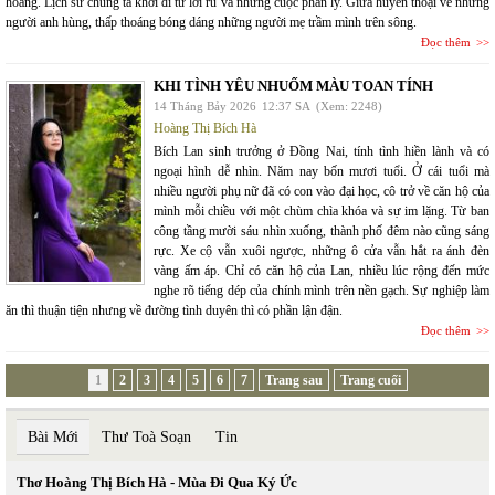
hoang. Lịch sử chúng ta khởi đi từ lời ru và những cuộc phân ly. Giữa huyền thoại về những
người anh hùng, thấp thoáng bóng dáng những người mẹ trầm mình trên sông.
Đọc thêm
KHI TÌNH YÊU NHUỐM MÀU TOAN TÍNH
14 Tháng Bảy 2026
12:37 SA
(Xem: 2248)
Hoàng Thị Bích Hà
Bích Lan sinh trưởng ở Đồng Nai, tính tình hiền lành và có
ngoại hình dễ nhìn. Năm nay bốn mươi tuổi. Ở cái tuổi mà
nhiều người phụ nữ đã có con vào đại học, cô trở về căn hộ của
mình mỗi chiều với một chùm chìa khóa và sự im lặng. Từ ban
công tầng mười sáu nhìn xuống, thành phố đêm nào cũng sáng
rực. Xe cộ vẫn xuôi ngược, những ô cửa vẫn hắt ra ánh đèn
vàng ấm áp. Chỉ có căn hộ của Lan, nhiều lúc rộng đến mức
nghe rõ tiếng dép của chính mình trên nền gạch. Sự nghiệp làm
ăn thì thuận tiện nhưng về đường tình duyên thì có phần lận đận.
Đọc thêm
1
2
3
4
5
6
7
Trang sau
Trang cuối
Bài Mới
Thư Toà Soạn
Tin
Thơ Hoàng Thị Bích Hà - Mùa Đi Qua Ký Ức