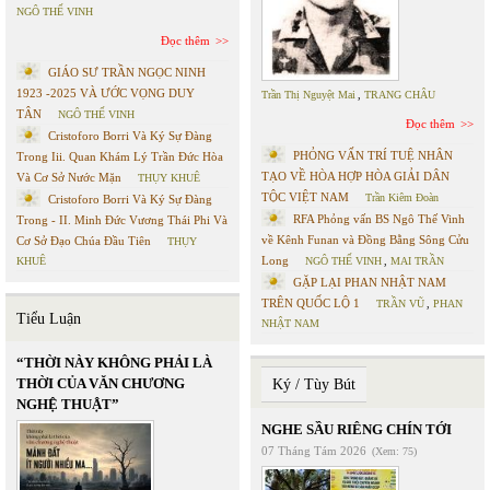
NGÔ THẾ VINH
Đọc thêm
GIÁO SƯ TRẦN NGỌC NINH
1923 -2025 VÀ ƯỚC VỌNG DUY
Trần Thị Nguyệt Mai
,
TRANG CHÂU
TÂN
NGÔ THẾ VINH
Đọc thêm
Cristoforo Borri Và Ký Sự Đàng
PHỎNG VẤN TRÍ TUỆ NHÂN
Trong Iii. Quan Khám Lý Trần Đức Hòa
TẠO VỀ HÒA HỢP HÒA GIẢI DÂN
Và Cơ Sở Nước Mặn
THỤY KHUÊ
TỘC VIỆT NAM
Trần Kiêm Đoàn
Cristoforo Borri Và Ký Sự Đàng
RFA Phỏng vấn BS Ngô Thế Vinh
Trong - II. Minh Đức Vương Thái Phi Và
về Kênh Funan và Đồng Bằng Sông Cửu
Cơ Sở Đạo Chúa Đầu Tiên
THỤY
Long
KHUÊ
NGÔ THẾ VINH
,
MAI TRẦN
GẶP LẠI PHAN NHẬT NAM
TRÊN QUỐC LỘ 1
TRẦN VŨ
,
PHAN
Tiểu Luận
NHẬT NAM
“THỜI NÀY KHÔNG PHẢI LÀ
THỜI CỦA VĂN CHƯƠNG
Ký / Tùy Bút
NGHỆ THUẬT”
NGHE SẦU RIÊNG CHÍN TỚI
07 Tháng Tám 2026
(Xem: 75)