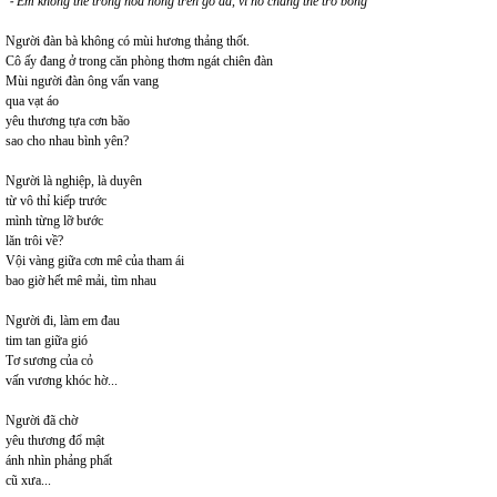
⁃
Em không thể trồng hoa hồng trên gỗ đá, vì nó chẳng thể trổ bông
Người đàn bà không có mùi hương thảng thốt.
Cô ấy đang ở trong căn phòng thơm ngát chiên đàn
Mùi người đàn ông vẩn vang
qua vạt áo
yêu thương tựa cơn bão
sao cho nhau bình yên?
Người là nghiệp, là duyên
từ vô thỉ kiếp trước
mình từng lỡ bước
lăn trôi về?
Vội vàng giữa cơn mê của tham ái
bao giờ hết mê mải, tìm nhau
Người đi, làm em đau
tim tan giữa gió
Tơ sương của cỏ
vấn vương khóc hờ...
Người đã chờ
yêu thương đổ mật
ánh nhìn phảng phất
cũ xưa...