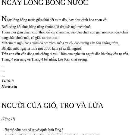
NGÀY LÕNG BÕNG NƯỚC
N
gày lõng bõng nước giữa thời tiết mưa dày, bay như cánh hoa xoan vỡ.
Buổi sáng hối thúc bằng tiếng chuông lỡ dở giấc ngủ mệt nhoài
Thèm thời gian chậm chút thôi, để kịp chạm mặt vào bàn chân con gái, nom con đạp chân
tung chăn thoải mái, có giấc mơ con con
Mở cửa ra ngõ, hàng xóm đã om xòm, tiếng xe cộ, đập tường xây bao chống trộm.
Bắt đầu một ngày là mưa ướt dượt, lạnh cả xe lẫn người.
Trên con cầu vốn đông mà chẳng ai vui. Hôm qua nghe tin người đàn bà nhảy cầu tự vẫn.
Tháng 4 rộn ràng và Tháng 4 bất nhẫn, Loa Kèn chai sương.
…
…
…
T4/2018
Marie Sến
NGƯỜI CỦA GIÓ, TRO VÀ LỬA
(Tặng H)
⁃
Người hôm nay có quyết định lạnh lùng?