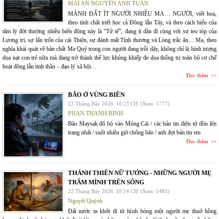
MAI AN NGUYỄN ANH TUẤN
MẢNH ĐẤT ÍT NGƯỜI NHIỀU MA… NGƯỜI, viết hoa,
theo tính chất triết học cả Đông lẫn Tây, và theo cách hiểu của
tâm lý đời thường nhiều biến động này là “Tử tế”, đang ít dần đi cùng với sự teo tóp của
Lương tri, sự lẩn trốn của cái Thiện, sự đánh mất Tình thương và Lòng trắc ẩn… Ma, theo
nghĩa khái quát về bản chất Ma Quỷ trong con người đang trỗi dậy, không chỉ là hình tượng
dọa nạt con trẻ nữa mà đang trở thành thế lực khủng khiếp đe dọa thống trị toàn bộ cơ chế
hoạt động lẫn tinh thần – đạo lý xã hội…
Đọc thêm
BÃO Ở VÙNG BIÊN
22 Tháng Bảy 2026
10:23 CH
(Xem: 1777)
PHAN THANH BÌNH
Bão Maysak đổ bộ vào Móng Cái / các bản tin điện tử dồn lên
trang nhất / suốt nhiều giờ chống bão / anh đợi bản tin em
Đọc thêm
THÁNH THIÊN NỮ TƯỚNG - NHỮNG NGƯỜI MẸ
TRẦM MÌNH TRÊN SÔNG
22 Tháng Bảy 2026
10:14 CH
(Xem: 1483)
Nguyệt Quỳnh
Đất nước ta khởi đi từ hình bóng một người mẹ thuở hồng