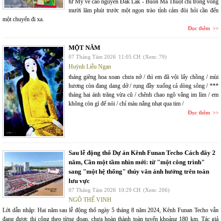
từ Mỹ về cao nguyên Đắk Lắk - Buôn Ma Thuột chỉ trong vòng
mười lăm phút trước một ngọn trào tỉnh cảm đòi hỏi cần đến
một chuyến đi xa.
Đọc thêm
MỘT NĂM
07 Tháng Tám 2026
11:05 CH
(Xem: 79)
Huỳnh Liễu Ngạn
tháng giêng hoa xoan chưa nở / thì em đã vội lấy chồng / mùi
hương còn đang dang dở / rụng đầy xuống cả dòng sông / ***
tháng hai ánh trăng vừa cũ / chênh chao ngõ vắng im lìm / em
không còn gì để nói / chỉ màu nắng nhạt qua tim /
Đọc thêm
Sau lễ động thổ Dự án Kênh Funan Techo Cách đây 2
năm, Cần một tầm nhìn mới: từ "một công trình"
sang "một hệ thống" thủy văn ảnh hưởng trên toàn
lưu vực
07 Tháng Tám 2026
10:29 CH
(Xem: 206)
NGÔ THẾ VINH
Lời dẫn nhập: Hai năm sau lễ động thổ ngày 5 tháng 8 năm 2024, Kênh Funan Techo vẫn
đang được thi công theo từng đoạn, chưa hoàn thành toàn tuyến khoảng 180 km. Tác giả