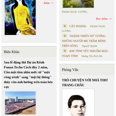
thêm
PHẠM NGỌC LƯƠNG
Đọc thêm
CÁT HOANG
PHẠM NGỌC
LƯƠNG
THÁNH THIÊN NỮ TƯỚNG -
NHỮNG NGƯỜI MẸ TRẦM MÌNH
TRÊN SÔNG
Nguyệt Quỳnh
KHI TÌNH YÊU NHUỐM MÀU
Biên Khảo
TOAN TÍNH
Hoàng Thị Bích Hà
Sau lễ động thổ Dự án Kênh
Funan Techo Cách đây 2 năm,
Phỏng Vấn
Cần một tầm nhìn mới: từ "một
công trình" sang "một hệ thống"
TRÒ CHUYỆN VỚI NHÀ THƠ
thủy văn ảnh hưởng trên toàn lưu
TRANG CHÂU
vực