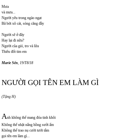
Mưa
và mưa...
Người yêu trong ngào ngạt
Bã bời xô cát, sóng căng đầy
Người sẽ ở đây
Hay lại đi nữa?
Người của gió, tro và lửa
Thiêu đốt tim em
Marie Sến
, 19/T8/18
NGƯỜI GỌI TÊN EM LÀM GÌ
(Tặng H)
A
nh không thể mang đóa tinh khôi
Không thể nhặt nắng hồng sưởi ấm
Không thể trao nụ cười tưới tắm
gọi tên em làm gì...