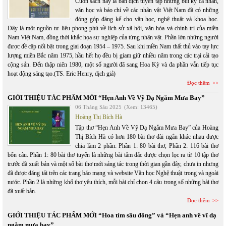
Cuốn sách này là bản dịch tuyển tập những bút ký cá nhân,
văn học và báo chí về các nhân vật Việt Nam đã có những
đóng góp đáng kể cho văn học, nghệ thuật và khoa học.
Đây là một nguồn tư liệu phong phú về lịch sử xã hội, văn hóa và chính trị của miền
Nam Việt Nam, đồng thời khắc họa sự nghiệp của từng nhân vật. Phần lớn những người
được đề cập nổi bật trong giai đoạn 1954 – 1975. Sau khi miền Nam thất thủ vào tay lực
lượng miền Bắc năm 1975, hầu hết họ đều bị giam giữ nhiều năm trong các trại cải tạo
cộng sản. Đến thập niên 1980, một số người đã sang Hoa Kỳ và đa phần vẫn tiếp tục
hoạt động sáng tạo.(TS. Eric Henry, dịch giả)
Đọc thêm
GIỚI THIỆU TÁC PHẨM MỚI “Hẹn Anh Về Vỹ Dạ Ngắm Mưa Bay”
06 Tháng Sáu 2025
(Xem: 13465)
Hoàng Thị Bích Hà
Tập thơ “Hẹn Anh Về Vỹ Dạ Ngắm Mưa Bay” của Hoàng
Thị Bích Hà có hơn 180 bài thơ dài ngắn khác nhau được
chia làm 2 phần: Phần 1: 80 bài thơ, Phần 2: 116 bài thơ
bốn câu. Phần 1: 80 bài thơ tuyển là những bài tâm đắc được chọn lọc ra từ 10 tập thơ
trước đã xuất bản và một số bài thơ mới sáng tác trong thời gian gần đây, chưa in nhưng
đã được đăng tải trên các trang báo mạng và website Văn học Nghệ thuật trong và ngoài
nước. Phần 2 là những khổ thơ yêu thích, mỗi bài chỉ chon 4 câu trong số những bài thơ
đã xuất bản.
Đọc thêm
GIỚI THIỆU TÁC PHẨM MỚI “Hoa tím sầu đông” và “Hẹn anh về vĩ dạ
ngắm mưa bay”