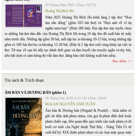
29 Tháng Năm 2025
(Xem: 15270)
Hoàng Thị Bích Hà
Năm 2025 Hoàng Thị Bích Hà trình làng 2 tập thơ: “Hoa
tím sầu đông” (gồm 103 bài thơ) và “Hẹn anh về vĩ dạ
ngắm mưa bay” (Hơn 180 bài). Hai tập thơ này tuyển chọn
ra những bài thơ tâm đắc của Hoàng Thị Bích Hà trong 10 tập thơ đã xuất bản từ mấy
năm trước đây. Những tập gồm 50 bài, mỗi tập lọc ra khoảng 10-15 bài, trong những tập
gồm có 100 bài thơ lọc ra khoảng 15-20 bài. (Đây là 2 tập thơ cuối cùng khép lại việc in
thơ. Từ nay về sau tôi tiếp tục dành thời gian và tâm huyết cho truyện ngắn và tùy bút,
nếu bất chợt có cảm hứng thì vẫn làm thơ, đăng báo chứ không xuất bản nữa).
Đọc thêm
Tin sách & Trích đoạn
ÂM BẢN VÀ DƯƠNG BẢN (phần 1)
26 Tháng Sáu 2026
4:21 CH
(Xem: 2644)
MAI AN NGUYỄN ANH TUẤN
Âm bản & Dương bản (Négatif & Positif) – khái niệm có
gốc từ điện ảnh phim nhựa, còn gọi là phim điện ảnh hoặc
phim chiếu rạp, liên quan đến quy trình sản xuất phim có từ
buổi sơ sinh của Nghệ thuật Thứ Bảy - Nàng Tiên Út từ
cuối thế kỷ XIX (hiện phim nhựa và các loại máy quay máy