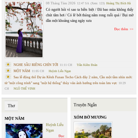
08 Tháng Tám 2026
12:47 SA
(Xem: 123)
Hoàng Thị Bích Hà
Có người hỏi vì sao ta biền biệt / Đã bao mùa không thấy
chút tăm hơi / Có lẽ bởi tháng năm rong ruỗi quá / Bụi mờ
dần một khoảng sáng ngày xưa
Đọc thêm
NGHE SẦU RIÊNG CHÍN TỚI
11:11 CH
Trần Kiêm Đoàn
MỘT NĂM
11:05 CH
Huỳnh Liễu Ngạn
Sau lễ động thổ Dự án Kênh Funan Techo Cách đây 2 năm, Cần một tầm nhìn mới:
từ "một công trình" sang "một hệ thống" thủy văn ảnh hưởng trên toàn lưu vực
10:29
CH
NGÔ THẾ VINH
Truyện Ngắn
Thơ
XÓM BỜ MƯƠNG
MỘT NĂM
Huỳnh Liễu
Ngạn
Đọc