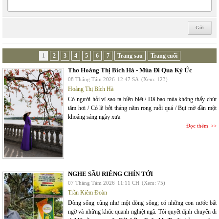
1
2
3
4
5
6
7
Trang sau
Trang cuối
Thơ Hoàng Thị Bích Hà - Mùa Đi Qua Ký Ức
08 Tháng Tám 2026
12:47 SA
(Xem: 123)
Hoàng Thị Bích Hà
Có người hỏi vì sao ta biền biệt / Đã bao mùa không thấy chút
tăm hơi / Có lẽ bởi tháng năm rong ruỗi quá / Bụi mờ dần một
khoảng sáng ngày xưa
Đọc thêm
NGHE SẦU RIÊNG CHÍN TỚI
07 Tháng Tám 2026
11:11 CH
(Xem: 75)
Trần Kiêm Đoàn
Dòng sống cũng như một dòng sông; có những con nước bất
ngờ và những khúc quanh nghiệt ngã. Tôi quyết định chuyến đi