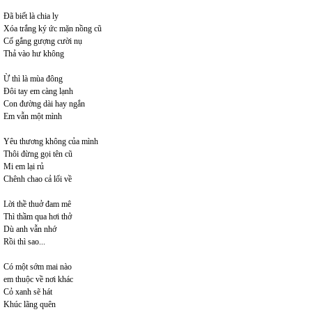
Đã biết là chia ly
Xóa trắng ký ức mặn nồng cũ
Cố gắng gượng cười nụ
Thả vào hư không
Ừ thì là mùa đông
Đôi tay em càng lạnh
Con đường dài hay ngắn
Em vẫn một mình
Yêu thương không của mình
Thôi đừng gọi tên cũ
Mi em lại rủ
Chênh chao cả lối về
Lời thề thuở đam mê
Thì thầm qua hơi thở
Dù anh vẫn nhớ
Rồi thì sao...
Có một sớm mai nào
em thuộc về nơi khác
Cỏ xanh sẽ hát
Khúc lãng quên