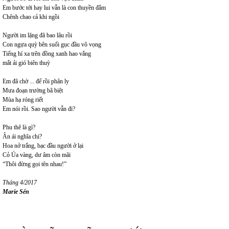
Em bước tới hay lui vẫn là con thuyền đắm
Chênh chao cả khi ngồi
Người im lặng đã bao lâu rồi
Con ngựa quỳ bên suối gục đầu vô vọng
Tiếng hí xa trên đồng xanh hao vắng
mắt ải gió biên thuỳ
Em đã chờ ... để rồi phân ly
Mưa đoạn trường bã biệt
Mùa hạ róng riết
Em nói rồi. Sao người vẫn đi?
Phu thê là gì?
Ân ái nghĩa chi?
Hoa nở trắng, bạc đầu người ở lại
Cỏ Úa vàng, dư âm còn mãi
“Thôi đừng gọi tên nhau!”
Tháng 4/2017
Marie Sến