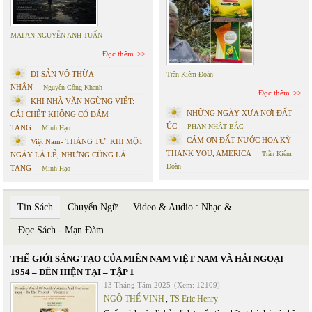
MAI AN NGUYỄN ANH TUẤN
Đọc thêm
DI SẢN VÔ THỪA
Trần Kiêm Đoàn
NHẬN
Nguyễn Công Khanh
Đọc thêm
KHI NHÀ VĂN NGỪNG VIẾT:
NHỮNG NGÀY XƯA NƠI ĐẤT
CÁI CHẾT KHÔNG CÓ ĐÁM
ÚC
PHAN NHẬT BẮC
TANG
Minh Hạo
CÁM ƠN ĐẤT NƯỚC HOA KỲ -
Việt Nam- THÁNG TƯ: KHI MỘT
THANK YOU, AMERICA
Trần Kiêm
NGÀY LÀ LỄ, NHƯNG CŨNG LÀ
Đoàn
TANG
Minh Hạo
Tin Sách
Chuyển Ngữ
Video & Audio : Nhạc & . . .
Đọc Sách - Mạn Đàm
THẾ GIỚI SÁNG TẠO CỦA MIỀN NAM VIỆT NAM VÀ HẢI NGOẠI
1954 – ĐẾN HIỆN TẠI – TẬP 1
13 Tháng Tám 2025
(Xem: 12109)
NGÔ THẾ VINH
,
TS Eric Henry