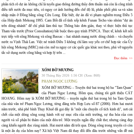
phân tích rõ dự án không chỉ là tuyến giao thông đường thủy đơn thuần mà còn là công trình
điều tiết nước đa mục tiêu, có nguy cơ ảnh hưởng đến chế độ lũ, phân phối phù sa và xâm
nhập mặn ở Đồng bằng sông Cửu Long. Đặc biệt, dự án đã vi phạm nghiêm trọng Điều 5
của Hiệp định Mekong 1995. Cam Bốt đã cố tình xếp kênh Funan Techo vào nhóm “dự án
trên dòng nhánh” để chỉ phải làm thủ tục Thông báo đơn giản, thay vì thực hiện thủ tục
Tham vấn trước (Prior Consultation) bắt buộc theo quy trình PNPCA. Thực tế, kênh kết nối
trực tiếp với sông Mekong và sông Bassac – hai nhánh mang nước dòng chính – và chuyển
nước ra Vịnh Thái Lan. Việc né tránh Điều 5 không chỉ làm suy yếu cơ chế hợp tác của Ủy
hội sông Mekong (MRC) mà còn mở ra nguy cơ các quốc gia khác noi theo, phá vỡ nguyên
tắc sử dụng nước công bằng và hợp lý trên ...
Đọc thêm
XÓM BỜ MƯƠNG
30 Tháng Bảy 2026
1:56 CH
(Xem: 868)
PHẠM NGỌC LƯƠNG
XÓM BỜ MƯƠNG – Truyện thứ hai trong bộ ba "Tam Quan"
của Phạm Ngọc Lương. Hôm qua, chúng tôi giới thiệu CÁT
HOANG. Hôm nay là XÓM BỜ MƯƠNG – truyện ngắn thứ hai trong bộ ba Tam Quan
của nhà văn trẻ Phạm Ngọc Lương, từng đăng trên Hợp Lưu số 87 (2006). Hơn hai mươi
năm trước, nhà phê bình Thụy Khuê đã gọi đây là "một câu chuyện cổ tích kinh dị", nơi cái
chết của một dòng sông song hành với sự mục rữa của môi trường, sự tha hóa của con
người và số phận bi thảm của một đứa trẻ. Một truyện ngắn đầy chất thơ, nhưng càng đẹp
càng khiến người đọc rùng mình. Hai mươi năm đã trôi qua. Dòng sông trong truyện có còn
là một ẩn dụ của hôm nay? Xã hội Việt Nam đã thay đổi đến đâu trước những vấn đề mà