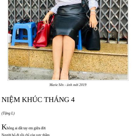
Marie Sến - ảnh mới 2019
NIỆM KHÚC THÁNG 4
(Tặng L)
K
hông ai dắt tay em giữa đời
Người bỏ đi rồi chỉ còn vực thẳm