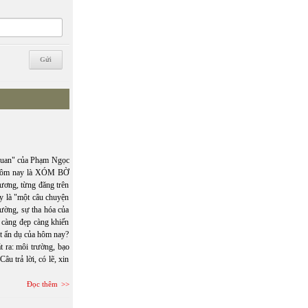
uan" của Phạm Ngọc
 Hôm nay là XÓM BỜ
ơng, từng đăng trên
y là "một câu chuyện
rường, sự tha hóa của
 càng đẹp càng khiến
t ẩn dụ của hôm nay?
ra: môi trường, bạo
âu trả lời, có lẽ, xin
Đọc thêm