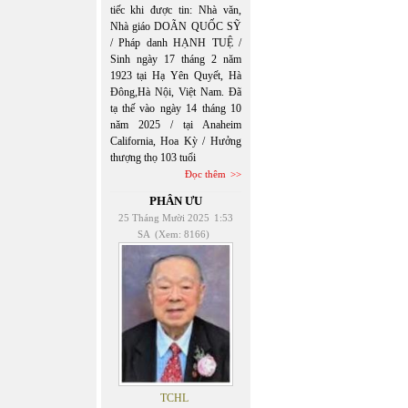
tiếc khi được tin: Nhà văn,
Nhà giáo DOÃN QUỐC SỸ
/ Pháp danh HẠNH TUỆ /
Sinh ngày 17 tháng 2 năm
1923 tại Hạ Yên Quyết, Hà
Đông,Hà Nội, Việt Nam. Đã
tạ thế vào ngày 14 tháng 10
năm 2025 / tại Anaheim
California, Hoa Kỳ / Hưởng
thượng thọ 103 tuổi
Đọc thêm
PHÂN ƯU
25 Tháng Mười 2025
1:53
SA
(Xem: 8166)
TCHL