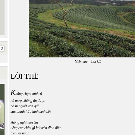
Miền cao - ảnh UL
LỜI THỀ
K
hông chạm mùi cỏ
nó mượt không ăn được
nó in người con gái
sức mạnh hữu hình sinh sôi
không nghĩ tuổi tên
tiếng con chim gì hót trên đỉnh đầu
biến lại ngân