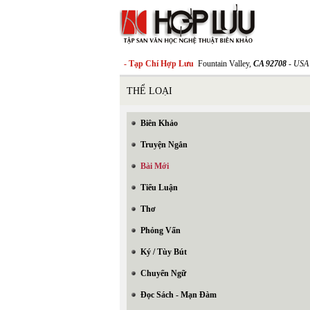
- Tạp Chí Hợp Lưu
Fountain Valley,
CA 92708
- USA
THỂ LOẠI
Biên Khảo
Truyện Ngắn
Bài Mới
Tiểu Luận
Thơ
Phỏng Vấn
Ký / Tùy Bút
Chuyển Ngữ
Đọc Sách - Mạn Đàm