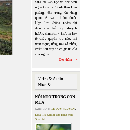
sáng tác văn học và phê bình
nghệ thuật, với tinh thần khai
phóng, tôn trọng đa dạng
quan điểm và tự do học thuật.
Hợp Lưu không nhằm đại
diện cho bất kỳ khuynh
hướng chính trị, ý thức hệ hay
tổ chức quyền lực nào, mà
xem trọng tiếng nói cá nhân,
chiều sâu suy tư và giá trị của
chữ nghĩa
Đọc thêm
Video & Audio :
Nhạc & . . .
NỖI NHỚ TRONG CƠN
MƯA
(Xem: 3548)
LÊ DUY NGUYÊN
,
Dang TN &amp; The Band from
Suno AI