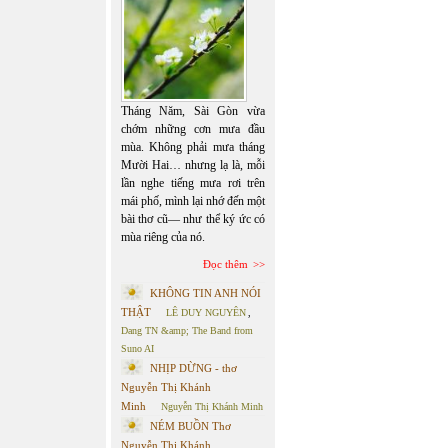
Tháng Năm, Sài Gòn vừa
chớm những cơn mưa đầu
mùa. Không phải mưa tháng
Mười Hai… nhưng lạ là, mỗi
lần nghe tiếng mưa rơi trên
mái phố, mình lại nhớ đến một
bài thơ cũ— như thể ký ức có
mùa riêng của nó.
Đọc thêm
KHÔNG TIN ANH NÓI
THẬT
LÊ DUY NGUYÊN
,
Dang TN &amp; The Band from
Suno AI
NHỊP DỪNG - thơ
Nguyễn Thị Khánh
Minh
Nguyễn Thị Khánh Minh
NÉM BUỒN Thơ
Nguyễn Thị Khánh