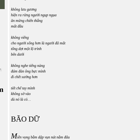
không lưu gương
hiện ra rừng người ngụp ngụa
ăn mừng chiến thắng
mất đầu
không viếng
cho người sống hơn là người đã mất
tổng dợt một lộ trình
bên dưới
không nghe tiếng nàng
ữ:
đám đàn ông bực mình
đi chết sướng hơn
m
tiết chế tay mình
không sờ vào
dù nó là cỏ…
BÃO DỮ
M
iên vọng bằm dập vụn nát nằm đâu