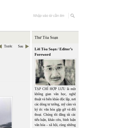
Thư Tòa Soạn
Trước
Sau
Lời Tòa Soạn / Editor’s
Foreword
TẠP CHÍ HỢP LƯU là một
không gian văn học, nghệ
thuật và biên khảo độc lập, nơi
các dòng tư tưởng, mỹ cảm và
ký ức văn hóa gặp gỡ và đối
thoại. Chúng tôi đăng tải các
tiểu luận, khảo cứu, bình luận
văn hóa – xã hội, cùng những