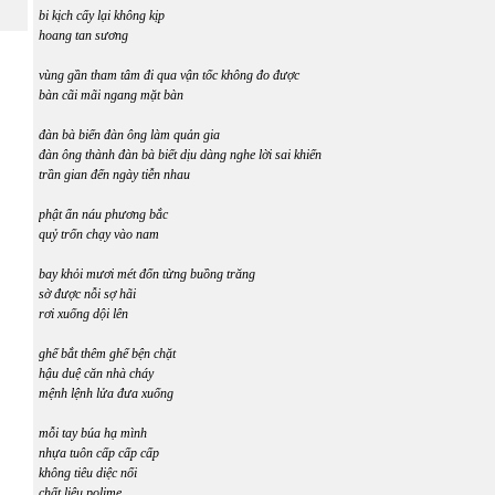
bi kịch cấy lại không kịp
hoang tan sương
vùng gần tham tâm đi qua vận tốc không đo được
bàn cãi mãi ngang mặt bàn
đàn bà biến đàn ông làm quản gia
đàn ông thành đàn bà biết dịu dàng nghe lời sai khiến
trần gian đến ngày tiễn nhau
phật ẩn náu phương bắc
quỷ trốn chạy vào nam
bay khỏi mươi mét đốn từng buồng trăng
sờ được nỗi sợ hãi
rơi xuống dội lên
ghế bắt thêm ghế bện chặt
hậu duệ căn nhà cháy
mệnh lệnh lửa đưa xuống
mỗi tay búa hạ mình
nhựa tuôn cấp cấp cấp
không tiêu diệc nổi
chất liệu polime