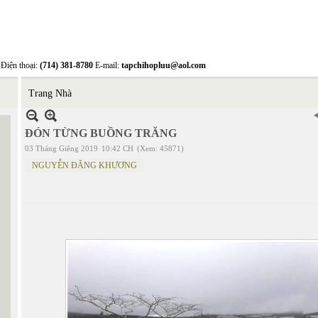
Điện thoại:
(714) 381-8780
E-mail:
tapchihopluu@aol.com
Trang Nhà
ĐÓN TỪNG BUỒNG TRĂNG
03 Tháng Giêng 2019
10:42 CH
(Xem: 45871)
NGUYỄN ĐĂNG KHƯƠNG