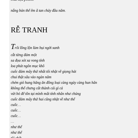
nắng bản thể êm ã tan chảy đầu năm.
RỄ TRANH
T
rôi lồng lộn lùm bụi ngời xanh
cắt từng đám một
sa đọa xót xa vong tính
loa phát ngôn mục khô
cuốc đám mây thứ nhất tôi nhặt về giọng hát
chui thật sâu vào ngàn năm
chém gió hung hăng ăn đồng loại càng ngày càng hun hãn
không thể chưng cất thành cái gì cả
vứt bỏ để tồn tại mình mất tính nhân như chúng
cuốc đám mây thứ hai cũng nhặt về như thế
cuốc…
cuốc…
cuốc…
…
như thế
như thế
tôi chết