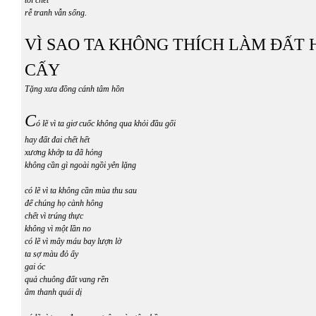
rễ tranh vẫn sống.
VÌ SAO TA KHÔNG THÍCH LÀM ĐẤT 
CẤY
Tặng xưa đồng cánh tâm hồn
C
ó lẽ vì ta giơ cuốc không qua khỏi đầu gối
hay đất đai chết hết
xương khớp ta đã hỏng
không cần gì ngoài ngồi yên lặng
có lẽ vì ta không cần mùa thu sau
để chúng họ cành hông
chết vì trúng thực
không vì một lần no
có lẽ vì mây máu bay lượn lờ
ta sợ màu đỏ ấy
gai óc
quả chuông đất vang rền
âm thanh quái dị