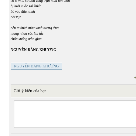
có lẽ vì ta sa đọa vong trận mùa tâm hồn
bị lưỡi cuốc sai khiển
bổ vào đầu mình
nát vụn
nên ta thích màu xanh tương ứng
mang nhan sắc lịm tắc
chôn xuống trần gian.
NGUYỄN ĐĂNG KHƯƠNG
NGUYỄN ĐĂNG KHƯƠNG
Gửi ý kiến của bạn