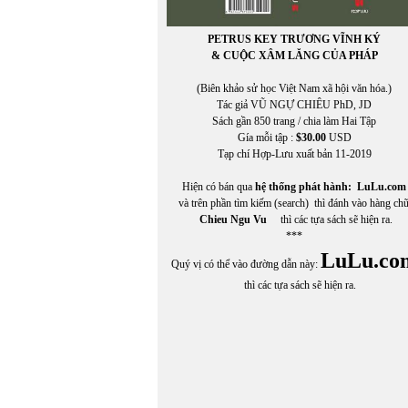
PETRUS KEY TRƯƠNG VĨNH KÝ
& CUỘC XÂM LĂNG CỦA PHÁP
(Biên khảo sử học Việt Nam xã hội văn hóa.)
Tác giả VŨ NGỰ CHIÊU PhD, JD
Sách gần 850 trang / chia làm Hai Tập
Gía mỗi tập :
$30.00
USD
Tạp chí Hợp-Lưu xuất bản 11-2019
Hiện có bán qua
hệ thống phát hành:
LuLu.com
và trên phần tìm kiếm (search) thì đánh vào hàng ch
Chieu Ngu Vu
thì các tựa sách sẽ hiện ra.
***
LuLu.co
Quý vị có thể vào đường dẫn này:
thì các tựa sách sẽ hiện ra.