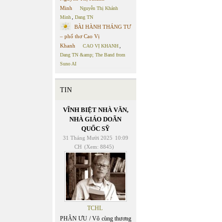
Minh
Nguyễn Thị Khánh
Minh
,
Dang TN
BÀI HÀNH THÁNG TƯ
– phổ thơ Cao Vị
Khanh
CAO VỊ KHANH
,
Dang TN &amp; The Band from
Suno AI
TIN
VĨNH BIỆT NHÀ VĂN,
NHÀ GIÁO DOÃN
QUỐC SỸ
31 Tháng Mười 2025
10:09
CH
(Xem: 8845)
TCHL
PHÂN ƯU / Vô cùng thương