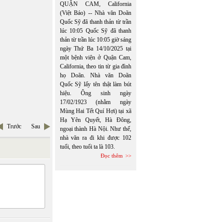
QUẬN CAM, California
(Việt Báo) -- Nhà văn Doãn
Quốc Sỹ đã thanh thản từ trần
lúc 10:05 Quốc Sỹ đã thanh
thản từ trần lúc 10:05 giờ sáng
ngày Thứ Ba 14/10/2025 tại
một bệnh viện ở Quận Cam,
California, theo tin từ gia đình
họ Doãn. Nhà văn Doãn
Quốc Sỹ lấy tên thật làm bút
hiệu. Ông sinh ngày
17/02/1923 (nhằm ngày
Mùng Hai Tết Quí Hợi) tại xã
Hạ Yên Quyết, Hà Đông,
Trước
Sau
ngoại thành Hà Nội. Như thế,
nhà văn ra đi khi được 102
tuổi, theo tuổi ta là 103.
Đọc thêm