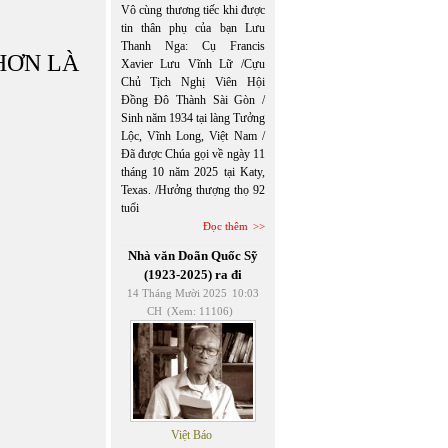
Vô cùng thương tiếc khi được
tin thân phụ của bạn Lưu
Thanh Nga: Cụ Francis
HƠN LÀ
Xavier Lưu Vĩnh Lữ /Cựu
Chủ Tịch Nghị Viên Hội
Đồng Đô Thành Sài Gòn /
Sinh năm 1934 tại làng Tưởng
Lộc, Vĩnh Long, Việt Nam /
Đã được Chúa gọi về ngày 11
tháng 10 năm 2025 tại Katy,
Texas. /Hưởng thượng thọ 92
tuổi
Đọc thêm
Nhà văn Doãn Quốc Sỹ
(1923-2025) ra đi
14 Tháng Mười 2025
10:03
CH
(Xem: 11106)
Việt Báo