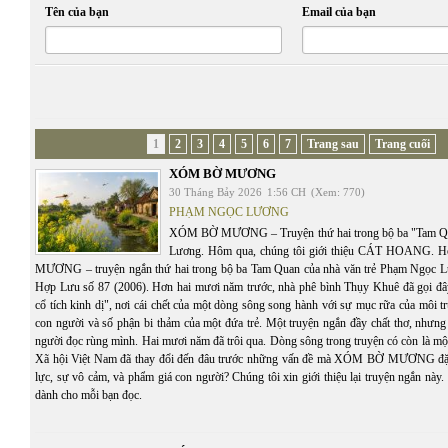
Tên của bạn
Email của bạn
1
2
3
4
5
6
7
Trang sau
Trang cuối
XÓM BỜ MƯƠNG
30 Tháng Bảy 2026
1:56 CH
(Xem: 770)
PHẠM NGỌC LƯƠNG
XÓM BỜ MƯƠNG – Truyện thứ hai trong bộ ba "Tam Q
Lương. Hôm qua, chúng tôi giới thiệu CÁT HOANG.
MƯƠNG – truyện ngắn thứ hai trong bộ ba Tam Quan của nhà văn trẻ Phạm Ngọc Lư
Hợp Lưu số 87 (2006). Hơn hai mươi năm trước, nhà phê bình Thụy Khuê đã gọi đâ
cổ tích kinh dị", nơi cái chết của một dòng sông song hành với sự mục rữa của môi t
con người và số phận bi thảm của một đứa trẻ. Một truyện ngắn đầy chất thơ, nhưng
người đọc rùng mình. Hai mươi năm đã trôi qua. Dòng sông trong truyện có còn là mộ
Xã hội Việt Nam đã thay đổi đến đâu trước những vấn đề mà XÓM BỜ MƯƠNG đặt 
lực, sự vô cảm, và phẩm giá con người? Chúng tôi xin giới thiệu lại truyện ngắn này. C
dành cho mỗi bạn đọc.