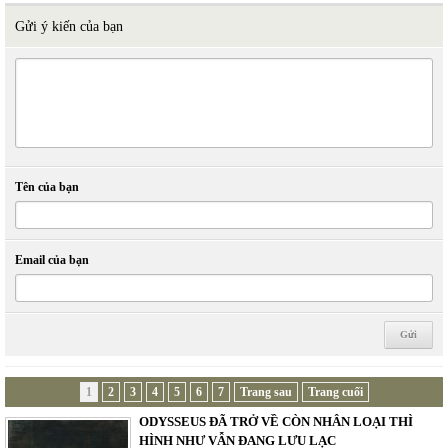
Gửi ý kiến của bạn
Tên của bạn
Email của bạn
1
2
3
4
5
6
7
Trang sau
Trang cuối
ODYSSEUS ĐÃ TRỞ VỀ CÒN NHÂN LOẠI THÌ
HÌNH NHƯ VẪN ĐANG LƯU LẠC