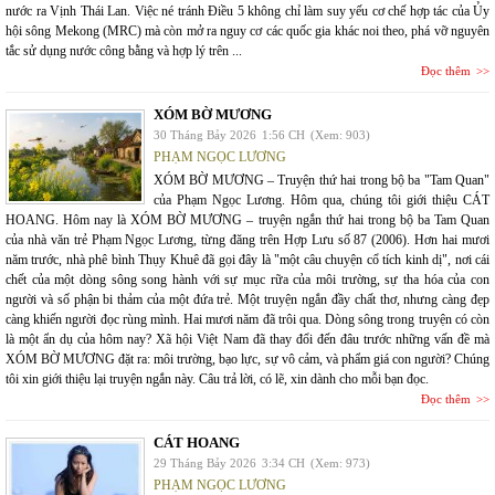
nước ra Vịnh Thái Lan. Việc né tránh Điều 5 không chỉ làm suy yếu cơ chế hợp tác của Ủy
hội sông Mekong (MRC) mà còn mở ra nguy cơ các quốc gia khác noi theo, phá vỡ nguyên
tắc sử dụng nước công bằng và hợp lý trên ...
Đọc thêm
XÓM BỜ MƯƠNG
30 Tháng Bảy 2026
1:56 CH
(Xem: 903)
PHẠM NGỌC LƯƠNG
XÓM BỜ MƯƠNG – Truyện thứ hai trong bộ ba "Tam Quan"
của Phạm Ngọc Lương. Hôm qua, chúng tôi giới thiệu CÁT
HOANG. Hôm nay là XÓM BỜ MƯƠNG – truyện ngắn thứ hai trong bộ ba Tam Quan
của nhà văn trẻ Phạm Ngọc Lương, từng đăng trên Hợp Lưu số 87 (2006). Hơn hai mươi
năm trước, nhà phê bình Thụy Khuê đã gọi đây là "một câu chuyện cổ tích kinh dị", nơi cái
chết của một dòng sông song hành với sự mục rữa của môi trường, sự tha hóa của con
người và số phận bi thảm của một đứa trẻ. Một truyện ngắn đầy chất thơ, nhưng càng đẹp
càng khiến người đọc rùng mình. Hai mươi năm đã trôi qua. Dòng sông trong truyện có còn
là một ẩn dụ của hôm nay? Xã hội Việt Nam đã thay đổi đến đâu trước những vấn đề mà
XÓM BỜ MƯƠNG đặt ra: môi trường, bạo lực, sự vô cảm, và phẩm giá con người? Chúng
tôi xin giới thiệu lại truyện ngắn này. Câu trả lời, có lẽ, xin dành cho mỗi bạn đọc.
Đọc thêm
CÁT HOANG
29 Tháng Bảy 2026
3:34 CH
(Xem: 973)
PHẠM NGỌC LƯƠNG