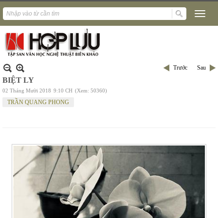
Trước
Sau
BIỆT LY
02 Tháng Mười 2018
9:10 CH
(Xem: 50360)
TRẦN QUANG PHONG