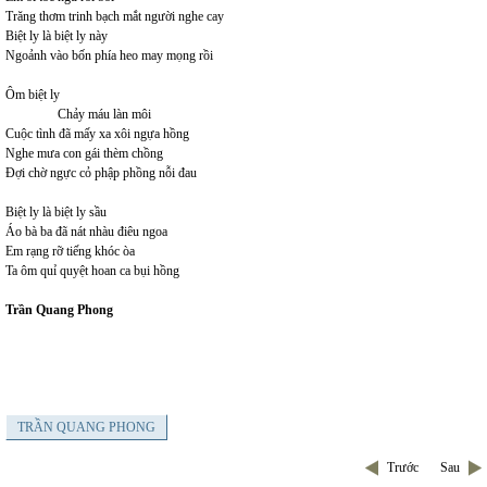
Trăng thơm trinh bạch mắt người nghe cay
Biệt ly là biệt ly này
Ngoảnh vào bốn phía heo may mọng rồi
Ôm biệt ly
Chảy máu làn môi
Cuộc tình đã mấy xa xôi ngựa hồng
Nghe mưa con gái thèm chồng
Đợi chờ ngực cỏ phập phồng nỗi đau
Biệt ly là biệt ly sầu
Áo bà ba đã nát nhàu điêu ngoa
Em rạng rỡ tiếng khóc òa
Ta ôm quỉ quyệt hoan ca bụi hồng
Trần Quang Phong
TRẦN QUANG PHONG
Trước
Sau