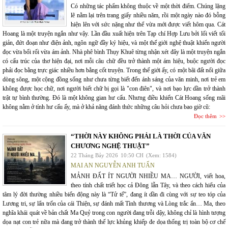
Có những tác phẩm không thuộc về một thời điểm. Chúng lặng
lẽ nằm lại trên trang giấy nhiều năm, rồi một ngày nào đó bỗng
hiện lên với sức nặng như thể vừa mới được viết hôm qua. Cát
Hoang là một truyện ngắn như vậy. Lần đầu xuất hiện trên Tạp chí Hợp Lưu bởi lối viết tối
giản, đứt đoạn như điện ảnh, ngôn ngữ đầy ký hiệu, và một thế giới nghệ thuật khiến người
đọc vừa bối rối vừa ám ảnh. Nhà phê bình Thụy Khuê từng nhận xét đây là một truyện ngắn
có cấu trúc của thơ hiện đại, nơi mỗi câu chữ đều trở thành một ám hiệu, buộc người đọc
phải đọc bằng trực giác nhiều hơn bằng cốt truyện. Trong thế giới ấy, có một bãi đất nổi giữa
dòng sông, một cộng đồng sống như chưa từng biết đến ánh sáng của văn minh, nơi trẻ em
không được học chữ, nơi người biết chữ bị gọi là "con điên", và nơi bạo lực dần trở thành
trật tự bình thường. Đó là một không gian hư cấu. Nhưng điều khiến Cát Hoang sống mãi
không nằm ở tính hư cấu ấy, mà ở khả năng đánh thức những câu hỏi chưa bao giờ cũ:
Đọc thêm
“THỜI NÀY KHÔNG PHẢI LÀ THỜI CỦA VĂN
CHƯƠNG NGHỆ THUẬT”
22 Tháng Bảy 2026
10:50 CH
(Xem: 1584)
MAI AN NGUYỄN ANH TUẤN
MẢNH ĐẤT ÍT NGƯỜI NHIỀU MA… NGƯỜI, viết hoa,
theo tính chất triết học cả Đông lẫn Tây, và theo cách hiểu của
tâm lý đời thường nhiều biến động này là “Tử tế”, đang ít dần đi cùng với sự teo tóp của
Lương tri, sự lẩn trốn của cái Thiện, sự đánh mất Tình thương và Lòng trắc ẩn… Ma, theo
nghĩa khái quát về bản chất Ma Quỷ trong con người đang trỗi dậy, không chỉ là hình tượng
dọa nạt con trẻ nữa mà đang trở thành thế lực khủng khiếp đe dọa thống trị toàn bộ cơ chế