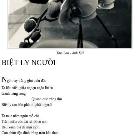
Tam Lan - ảnh ĐH
BIỆT LY NGƯỜI
N
gón tay trăng giọt máu đào
Ta liêu xiêu giữa nghẹn ngào lời ru
Gánh hàng rong
Quạnh quẽ trăng thu
Biệt ly rao bán phù du phận người
Ta mua năm ngón mồ côi
Trăm năm vốc cát rã rời cỏ non
Rêu xanh bia đá mỏi mòn
Con chim đậu đỉnh trăng tròn kêu than