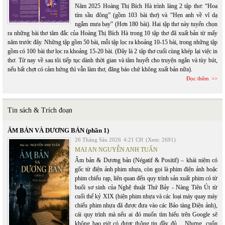
Năm 2025 Hoàng Thị Bích Hà trình làng 2 tập thơ: “Hoa
tím sầu đông” (gồm 103 bài thơ) và “Hẹn anh về vĩ dạ
ngắm mưa bay” (Hơn 180 bài). Hai tập thơ này tuyển chọn
ra những bài thơ tâm đắc của Hoàng Thị Bích Hà trong 10 tập thơ đã xuất bản từ mấy
năm trước đây. Những tập gồm 50 bài, mỗi tập lọc ra khoảng 10-15 bài, trong những tập
gồm có 100 bài thơ lọc ra khoảng 15-20 bài. (Đây là 2 tập thơ cuối cùng khép lại việc in
thơ. Từ nay về sau tôi tiếp tục dành thời gian và tâm huyết cho truyện ngắn và tùy bút,
nếu bất chợt có cảm hứng thì vẫn làm thơ, đăng báo chứ không xuất bản nữa).
Đọc thêm
Tin sách & Trích đoạn
ÂM BẢN VÀ DƯƠNG BẢN (phần 1)
26 Tháng Sáu 2026
4:21 CH
(Xem: 2691)
MAI AN NGUYỄN ANH TUẤN
Âm bản & Dương bản (Négatif & Positif) – khái niệm có
gốc từ điện ảnh phim nhựa, còn gọi là phim điện ảnh hoặc
phim chiếu rạp, liên quan đến quy trình sản xuất phim có từ
buổi sơ sinh của Nghệ thuật Thứ Bảy - Nàng Tiên Út từ
cuối thế kỷ XIX (hiện phim nhựa và các loại máy quay máy
chiếu phim nhựa đã được đưa vào các Bảo tàng Điện ảnh),
cái quy trình mà nếu ai đó muốn tìm hiểu trên Google sẽ
không bao giờ có được thông tin đầy đủ… Nhưng, cuốn