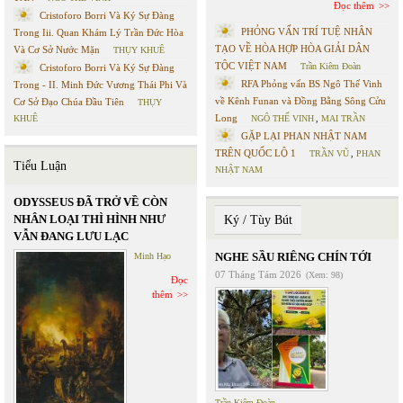
Đọc thêm
Cristoforo Borri Và Ký Sự Đàng
PHỎNG VẤN TRÍ TUỆ NHÂN
Trong Iii. Quan Khám Lý Trần Đức Hòa
TẠO VỀ HÒA HỢP HÒA GIẢI DÂN
Và Cơ Sở Nước Mặn
THỤY KHUÊ
TỘC VIỆT NAM
Trần Kiêm Đoàn
Cristoforo Borri Và Ký Sự Đàng
RFA Phỏng vấn BS Ngô Thế Vinh
Trong - II. Minh Đức Vương Thái Phi Và
về Kênh Funan và Đồng Bằng Sông Cửu
Cơ Sở Đạo Chúa Đầu Tiên
THỤY
Long
KHUÊ
NGÔ THẾ VINH
,
MAI TRẦN
GẶP LẠI PHAN NHẬT NAM
TRÊN QUỐC LỘ 1
TRẦN VŨ
,
PHAN
Tiểu Luận
NHẬT NAM
ODYSSEUS ĐÃ TRỞ VỀ CÒN
NHÂN LOẠI THÌ HÌNH NHƯ
Ký / Tùy Bút
VẪN ĐANG LƯU LẠC
NGHE SẦU RIÊNG CHÍN TỚI
Minh Hạo
07 Tháng Tám 2026
(Xem: 98)
Đọc
thêm
Trần Kiêm Đoàn