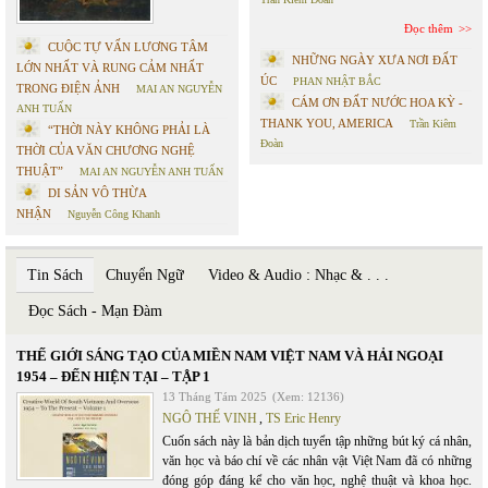
Đọc thêm
CUỘC TỰ VẤN LƯƠNG TÂM
NHỮNG NGÀY XƯA NƠI ĐẤT
LỚN NHẤT VÀ RUNG CẢM NHẤT
ÚC
PHAN NHẬT BẮC
TRONG ĐIỆN ẢNH
MAI AN NGUYỄN
CÁM ƠN ĐẤT NƯỚC HOA KỲ -
ANH TUẤN
THANK YOU, AMERICA
Trần Kiêm
“THỜI NÀY KHÔNG PHẢI LÀ
Đoàn
THỜI CỦA VĂN CHƯƠNG NGHỆ
THUẬT”
MAI AN NGUYỄN ANH TUẤN
DI SẢN VÔ THỪA
NHẬN
Nguyễn Công Khanh
Tin Sách
Chuyển Ngữ
Video & Audio : Nhạc & . . .
Đọc Sách - Mạn Đàm
THẾ GIỚI SÁNG TẠO CỦA MIỀN NAM VIỆT NAM VÀ HẢI NGOẠI
1954 – ĐẾN HIỆN TẠI – TẬP 1
13 Tháng Tám 2025
(Xem: 12136)
NGÔ THẾ VINH
,
TS Eric Henry
Cuốn sách này là bản dịch tuyển tập những bút ký cá nhân,
văn học và báo chí về các nhân vật Việt Nam đã có những
đóng góp đáng kể cho văn học, nghệ thuật và khoa học.