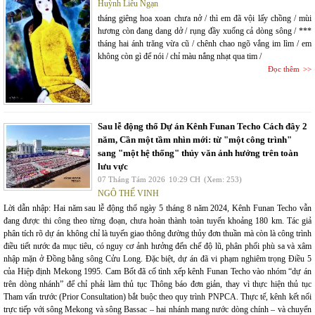
Huỳnh Liễu Ngạn
tháng giêng hoa xoan chưa nở / thì em đã vội lấy chồng / mùi
hương còn đang dang dở / rụng đầy xuống cả dòng sông / ***
tháng hai ánh trăng vừa cũ / chênh chao ngõ vắng im lìm / em
không còn gì để nói / chỉ màu nắng nhạt qua tim /
Đọc thêm
Sau lễ động thổ Dự án Kênh Funan Techo Cách đây 2
năm, Cần một tầm nhìn mới: từ "một công trình"
sang "một hệ thống" thủy văn ảnh hưởng trên toàn
lưu vực
07 Tháng Tám 2026
10:29 CH
(Xem: 253)
NGÔ THẾ VINH
Lời dẫn nhập: Hai năm sau lễ động thổ ngày 5 tháng 8 năm 2024, Kênh Funan Techo vẫn
đang được thi công theo từng đoạn, chưa hoàn thành toàn tuyến khoảng 180 km. Tác giả
phân tích rõ dự án không chỉ là tuyến giao thông đường thủy đơn thuần mà còn là công trình
điều tiết nước đa mục tiêu, có nguy cơ ảnh hưởng đến chế độ lũ, phân phối phù sa và xâm
nhập mặn ở Đồng bằng sông Cửu Long. Đặc biệt, dự án đã vi phạm nghiêm trọng Điều 5
của Hiệp định Mekong 1995. Cam Bốt đã cố tình xếp kênh Funan Techo vào nhóm “dự án
trên dòng nhánh” để chỉ phải làm thủ tục Thông báo đơn giản, thay vì thực hiện thủ tục
Tham vấn trước (Prior Consultation) bắt buộc theo quy trình PNPCA. Thực tế, kênh kết nối
trực tiếp với sông Mekong và sông Bassac – hai nhánh mang nước dòng chính – và chuyển