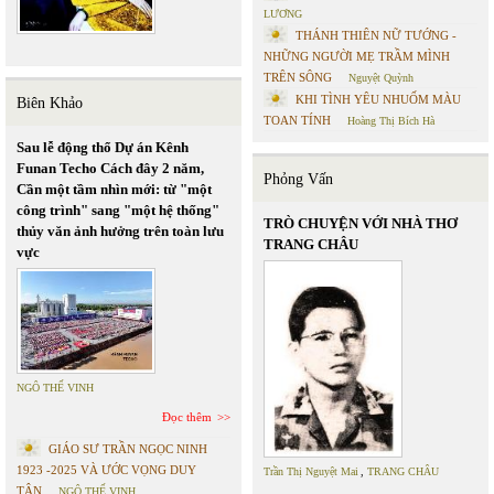
LƯƠNG
THÁNH THIÊN NỮ TƯỚNG -
NHỮNG NGƯỜI MẸ TRẦM MÌNH
TRÊN SÔNG
Nguyệt Quỳnh
KHI TÌNH YÊU NHUỐM MÀU
Biên Khảo
TOAN TÍNH
Hoàng Thị Bích Hà
Sau lễ động thổ Dự án Kênh
Funan Techo Cách đây 2 năm,
Phỏng Vấn
Cần một tầm nhìn mới: từ "một
công trình" sang "một hệ thống"
TRÒ CHUYỆN VỚI NHÀ THƠ
thủy văn ảnh hưởng trên toàn lưu
TRANG CHÂU
vực
NGÔ THẾ VINH
Đọc thêm
GIÁO SƯ TRẦN NGỌC NINH
1923 -2025 VÀ ƯỚC VỌNG DUY
Trần Thị Nguyệt Mai
,
TRANG CHÂU
TÂN
NGÔ THẾ VINH