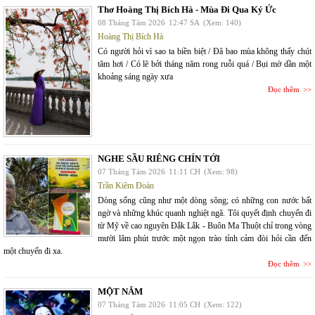
Thơ Hoàng Thị Bích Hà - Mùa Đi Qua Ký Ức
08 Tháng Tám 2026
12:47 SA
(Xem: 140)
Hoàng Thị Bích Hà
Có người hỏi vì sao ta biền biệt / Đã bao mùa không thấy chút
tăm hơi / Có lẽ bởi tháng năm rong ruỗi quá / Bụi mờ dần một
khoảng sáng ngày xưa
Đọc thêm
NGHE SẦU RIÊNG CHÍN TỚI
07 Tháng Tám 2026
11:11 CH
(Xem: 98)
Trần Kiêm Đoàn
Dòng sống cũng như một dòng sông; có những con nước bất
ngờ và những khúc quanh nghiệt ngã. Tôi quyết định chuyến đi
từ Mỹ về cao nguyên Đắk Lắk - Buôn Ma Thuột chỉ trong vòng
mười lăm phút trước một ngọn trào tỉnh cảm đòi hỏi cần đến
một chuyến đi xa.
Đọc thêm
MỘT NĂM
07 Tháng Tám 2026
11:05 CH
(Xem: 122)