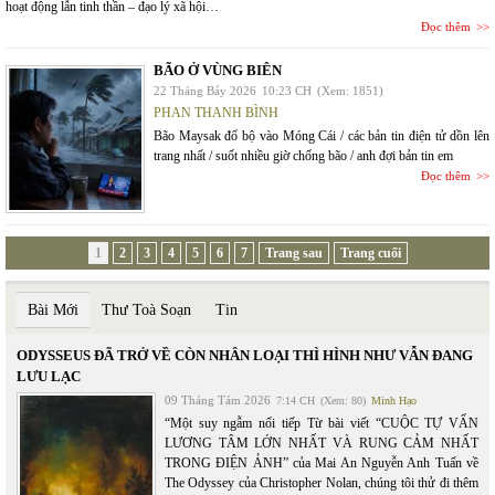
hoạt động lẫn tinh thần – đạo lý xã hội…
Đọc thêm
BÃO Ở VÙNG BIÊN
22 Tháng Bảy 2026
10:23 CH
(Xem: 1851)
PHAN THANH BÌNH
Bão Maysak đổ bộ vào Móng Cái / các bản tin điện tử dồn lên
trang nhất / suốt nhiều giờ chống bão / anh đợi bản tin em
Đọc thêm
1
2
3
4
5
6
7
Trang sau
Trang cuối
Bài Mới
Thư Toà Soạn
Tin
ODYSSEUS ĐÃ TRỞ VỀ CÒN NHÂN LOẠI THÌ HÌNH NHƯ VẪN ĐANG
LƯU LẠC
09 Tháng Tám 2026
7:14 CH
(Xem: 80)
Minh Hạo
“Một suy ngẫm nối tiếp Từ bài viết “CUỘC TỰ VẤN
LƯƠNG TÂM LỚN NHẤT VÀ RUNG CẢM NHẤT
TRONG ĐIỆN ẢNH” của Mai An Nguyễn Anh Tuấn về
The Odyssey của Christopher Nolan, chúng tôi thử đi thêm