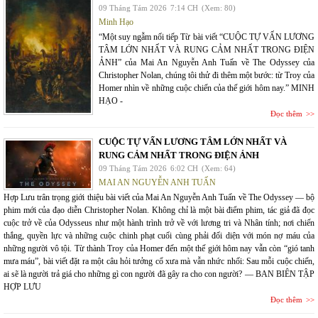
09 Tháng Tám 2026
7:14 CH
(Xem: 80)
Minh Hạo
“Một suy ngẫm nối tiếp Từ bài viết “CUỘC TỰ VẤN LƯƠNG
TÂM LỚN NHẤT VÀ RUNG CẢM NHẤT TRONG ĐIỆN
ẢNH” của Mai An Nguyễn Anh Tuấn về The Odyssey của
Christopher Nolan, chúng tôi thử đi thêm một bước: từ Troy của
Homer nhìn về những cuộc chiến của thế giới hôm nay.” MINH
HẠO -
Đọc thêm
CUỘC TỰ VẤN LƯƠNG TÂM LỚN NHẤT VÀ
RUNG CẢM NHẤT TRONG ĐIỆN ẢNH
09 Tháng Tám 2026
6:02 CH
(Xem: 64)
MAI AN NGUYỄN ANH TUẤN
Hợp Lưu trân trọng giới thiệu bài viết của Mai An Nguyễn Anh Tuấn về The Odyssey — bộ
phim mới của đạo diễn Christopher Nolan. Không chỉ là một bài điểm phim, tác giả đã đọc
cuộc trở về của Odysseus như một hành trình trở về với lương tri và Nhân tính; nơi chiến
thắng, quyền lực và những cuộc chinh phạt cuối cùng phải đối diện với món nợ máu của
những người vô tội. Từ thành Troy của Homer đến một thế giới hôm nay vẫn còn “gió tanh
mưa máu”, bài viết đặt ra một câu hỏi tưởng cổ xưa mà vẫn nhức nhối: Sau mỗi cuộc chiến,
ai sẽ là người trả giá cho những gì con người đã gây ra cho con người? — BAN BIÊN TẬP
HỢP LƯU
Đọc thêm