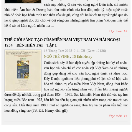
sách này không đi sâu vào công nghệ Điện ảnh, chỉ mượn
khái niệm Âm bản & Dương bản như một cánh cửa ban đầu, một ký hiệu nghệ thuật
nhỏ để phác họa hành trình tinh thần của tác giả, cùng đôi ba lát cắt tự sự về nghề qua đó
hé lộ giúp người đọc đôi chút về đời sống của những người làm phim Việt qua mấy thế
hệ, ở xứ sở Lắm người nhiều ma …
Đọc thêm
THẾ GIỚI SÁNG TẠO CỦA MIỀN NAM VIỆT NAM VÀ HẢI NGOẠI
1954 – ĐẾN HIỆN TẠI – TẬP 1
13 Tháng Tám 2025
9:11 CH
(Xem: 12136)
NGÔ THẾ VINH
,
TS Eric Henry
Cuốn sách này là bản dịch tuyển tập những bút ký cá nhân,
văn học và báo chí về các nhân vật Việt Nam đã có những
đóng góp đáng kể cho văn học, nghệ thuật và khoa học.
Đây là một nguồn tư liệu phong phú về lịch sử xã hội, văn
hóa và chính trị của miền Nam Việt Nam, đồng thời khắc
họa sự nghiệp của từng nhân vật. Phần lớn những người
được đề cập nổi bật trong giai đoạn 1954 – 1975. Sau khi miền Nam thất thủ vào tay lực
lượng miền Bắc năm 1975, hầu hết họ đều bị giam giữ nhiều năm trong các trại cải tạo
cộng sản. Đến thập niên 1980, một số người đã sang Hoa Kỳ và đa phần vẫn tiếp tục
hoạt động sáng tạo.(TS. Eric Henry, dịch giả)
Đọc thêm