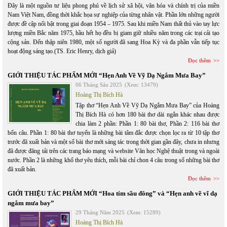
Đây là một nguồn tư liệu phong phú về lịch sử xã hội, văn hóa và chính trị của miền
Nam Việt Nam, đồng thời khắc họa sự nghiệp của từng nhân vật. Phần lớn những người
được đề cập nổi bật trong giai đoạn 1954 – 1975. Sau khi miền Nam thất thủ vào tay lực
lượng miền Bắc năm 1975, hầu hết họ đều bị giam giữ nhiều năm trong các trại cải tạo
cộng sản. Đến thập niên 1980, một số người đã sang Hoa Kỳ và đa phần vẫn tiếp tục
hoạt động sáng tạo.(TS. Eric Henry, dịch giả)
Đọc thêm
GIỚI THIỆU TÁC PHẨM MỚI “Hẹn Anh Về Vỹ Dạ Ngắm Mưa Bay”
06 Tháng Sáu 2025
(Xem: 13479)
Hoàng Thị Bích Hà
Tập thơ “Hẹn Anh Về Vỹ Dạ Ngắm Mưa Bay” của Hoàng
Thị Bích Hà có hơn 180 bài thơ dài ngắn khác nhau được
chia làm 2 phần: Phần 1: 80 bài thơ, Phần 2: 116 bài thơ
bốn câu. Phần 1: 80 bài thơ tuyển là những bài tâm đắc được chọn lọc ra từ 10 tập thơ
trước đã xuất bản và một số bài thơ mới sáng tác trong thời gian gần đây, chưa in nhưng
đã được đăng tải trên các trang báo mạng và website Văn học Nghệ thuật trong và ngoài
nước. Phần 2 là những khổ thơ yêu thích, mỗi bài chỉ chon 4 câu trong số những bài thơ
đã xuất bản.
Đọc thêm
GIỚI THIỆU TÁC PHẨM MỚI “Hoa tím sầu đông” và “Hẹn anh về vĩ dạ
ngắm mưa bay”
29 Tháng Năm 2025
(Xem: 15289)
Hoàng Thị Bích Hà