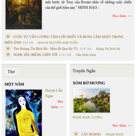
một bước: từ Troy của Homer nhìn về những cuộc chiến
của thế giới hôm nay.” MINH HẠO -
Đọc thêm
CUỘC TỰ VẤN LƯƠNG TÂM LỚN NHẤT VÀ RUNG CẢM NHẤT TRONG
ĐIỆN ẢNH
6:02 CH
MAI AN NGUYỄN ANH TUẤN
Thơ Hoàng Thị Bích Hà - Mùa Đi Qua Ký Ức
12:47 SA
Hoàng Thị Bích Hà
NGHE SẦU RIÊNG CHÍN TỚI
11:11 CH
Trần Kiêm Đoàn
Truyện Ngắn
Thơ
XÓM BỜ MƯƠNG
MỘT NĂM
Huỳnh Liễu
Ngạn
Đọc
thêm
PHẠM NGỌC LƯƠNG
Đọc thêm
CÁT HOANG
PHẠM NGỌC