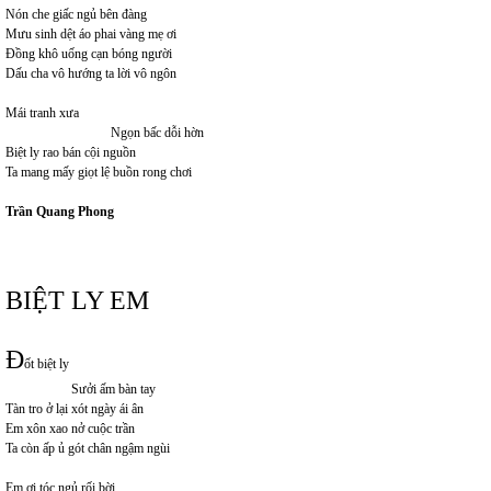
Nón che giấc ngủ bên đàng
Mưu sinh dệt áo phai vàng mẹ ơi
Đồng khô uống cạn bóng người
Dấu cha vô hướng ta lời vô ngôn
Mái tranh xưa
Ngọn bấc dỗi hờn
Biệt ly rao bán cội nguồn
Ta mang mấy giọt lệ buồn rong chơi
Trần Quang Phong
BIỆT LY EM
Đ
ốt biệt ly
Sưởi ấm bàn tay
Tàn tro ở lại xót ngày ái ân
Em xôn xao nở cuộc trần
Ta còn ấp ủ gót chân ngậm ngùi
Em ơi tóc ngủ rối bời