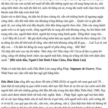
đã đưa chị vào cơn sợ hãi mê muội để dẫn dắt những ngón tay cởi tung hàng nút áo, sẵn
sàng hiến thân cho một tên lính trẻ, tuổi chỉ bằng em út, trong khi nước mắt chan hòa trên
khuôn mặt đôn hậu tràn kinh hãi.
Quân rút ra khỏi làng, chị đàn bà đi theo chúng tôi, vẫn với những bước đi ngượng ngập
cứng nhắc, vẫn đôi mắt nhìn vào khoảng trống không cảm giác…
Quân rút ra gần đến
quốc lộ, con sông bên trái đầy thuyền, hỗn độn dòng người chen chúc. Dân của vùng hành
quân trốn ra từ ngày trước, tiếng người kêu la vang dội một
khoảng sông, họ hỏi thăm tình
trạng nhà cửa, người thân thích, người kẹt trong vùng hành quân. Tiếng khóc vang rân...
- Lai! Mày đó Lai ơi! - Bà già dưới sông mồm kêu tay ngoắc chị đàn bà theo chúng tôi. Chị
ta dừng lại như để nhớ một dĩ vãng, như nhớ một khỏang sống đã đi qua... - Lai! Lai ơi, má
đây con...- Chị đàn bà đứng lại xoay người về phía dòng sông... Má! Má!
Tôi thấy đôi môi run rẩy thì thầm: Nhà cháy rồi! Nhà cháy rồi! Chị ta đi lần ra phía bờ
sông, cũng với những bước chân của người mất hồn, bóng áo trắng nổi hằn trên đám dừa
xanh.
”
[Hết trích dẫn, Người Chết Dưới Chân Chúa,
Dấu Binh Lửa
]
Nhân có một bản dịch cuốn
Dấu Binh Lửa
sang tiếng Pháp:
Stigmates de Guerre
,
Phan
Nhật Nam xúc cảm viết một thư ngỏ gửi bằng hữu:
Dấu Binh Lửa
sống đến nay được 48 năm (1968-2016) và người viết vượt quá tuổi 70…
Quả thật là một phép lạ qua chiến tranh, khổ nạn Việt Nam từ sự tồn tại của cuốn sách đến
người lính viết nên những giòng chữ đầu đời nầy trong lửa đạn Mậu Thân Huế, 1968.
Nay
cuốn sách được thành hình với một chữ, nghĩa khác
– Pháp
Ngữ
,
ngôn ngữ mà bản thân
tôi và các bạn hằng thấm sâu từ tuổi thơ ấu ở quê nhà
,
mỗi người mỗi cách, mỗi cường độ
vì vẻ mỹ lệ, cao quý qua âm sắc, cấu trúc, văn phong, văn ý. Quả thật bản thân tôi không hề
nghĩ ra phép lạ thứ hai nầy hiện thực; và nay chuyện thần kỳ trở thành sự thật từ những