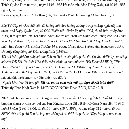
Thích Quảng Đức tự thiêu; ngày 11.06.1965 kết thúc trận đánh Đồng Xoài; rồi 19.06.1965
ngày Quân Lực.
Sắp tới Ngày Quân Lực 19 tháng 06, Nam viết eMail cho một người bạn bên TQLC:
Bác TV Cấp ơi,
Quả thật tôi viết không nổi, đọc không xuống trong những ngày nầy, lại
thêm nhớ Ngày Quân Lực, 19/6
/2018
sắp tới - Ngày ấy, năm 1965, tôi và bác
(
mấy ông
K.19) mới qua tuổi 20. Tôi chưa hoàn hồn về lần Trần Trí Dũng chết ( cùng các Anh Trần
Văn Ký, Á Khoa 17; TTrg
Hợp K
hoá
14), Đoàn Phương Hải bị thương, Lâm Văn Rớt bị
bắt.. Tiểu đoàn 7 ND chết bị thương 14 sĩ quan, từ tiểu đoàn trưởng đến trung đội trưởng
chỉ mấy tiếng đồng hồ Trận Đồng Xoài (11/6/65)
Tôi chỉ biết ngồi ôm mấy trẻ con lính ra khóc ở văn phòng đại đội (là viên thiếu úy còn sống
sót của ĐĐ72). Ra Biên Hòa thấy thêm cảnh vợ con lính của Tiểu Đoàn 52 BĐQ; Tiểu
Đoàn 2/7/SĐ5BB (Sư Đoàn 5 của Đại tá Thiệu
)
trước 1964 cũng đóng ở Biên Hòa.
Tình cảnh đau thương của TĐ7ND;
52 BĐQ; 2/7/SĐ5BB… năm 1965 so với nguy nan tan
nát của đất nước ngày nay đâu thấm vào đâu?!
Người Lính VNCH làm gì?
Tôi chỉ muốn cầm một trái lựu đạn về Sài Gòn thôi!
Thiếu úy Phan Nhật Nam K.18/TVBQGVN/Tiểu Đoàn 7 ND, KBC 4919
Như một chu kỳ của con số 14, ngay cả tên Nam – mẫu tự N cũng ở thứ tự số 14. Trong
bức thư chuẩn bị chia tay với các bạn đồng sự trong đài SBTN, có đoạn Nam viết:
“Tôi đi
lính 14 năm (1961-1975), tôi đi tù 14 năm (1975-1989) và nay cũng đã 14 năm, tôi rời
SBTN. Đời sống chỉ là màn hợp tan không ai có thể lường được. Vậy chúng ta tạm chia
tay”.