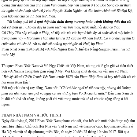
giòng chữ đầu tiên của anh Phan Văn Quan, tiếp nên chuyện ở Tòa Báo Sống có sự tham
dự ngẫu nhiên
/
một cách cố ý của Nguyễn Xuân Nghĩa, và dần hoàn chỉnh với Bồ Đại Kỳ
,
qua hợp tác của cô TT
Tôn Nữ
Phan.
Tôi không quá lời vì
quả thật bản thân đang ở trong hoàn cảnh không thiết tha với
bất cứ điều gì...
Cho dù đây là cuốn sách viết bởi máu, nước mắt, nỗi đau có thật.
Cô
Thủy Tiên sắp có mặt ở Pháp, sẽ tiếp xúc với các bạn ở bên ấy và chắc sẽ có một bản in
trong năm nay
– Một n
ăm Thân như lần ra đời của nó 48 năm trước.
Có một điều kỳ thú là
cuốn sách có liên hệ rất cụ thể với những người gốc xứ Huế, họ Phan!
Phan Nhật Nam (1943-2016) với Mỗi Người Bạn ở Huế-Đà Nẵng-Sàigòn-Paris... và nơi
nước Mỹ.
Tôi quen Phan Nhật Nam và Vũ Ngự Chiêu từ Việt Nam, nhưng có lẽ gần gũi và thân thiết
hơn với Nam là trong thời gian sống ở Mỹ. Với không chút dè dặt, tôi vẫn nói với Nam:
“Bút ký viết về Chiến Tranh Việt Nam trước 1975 của Phan Nhật Nam là hay nhất đối với cả
hai miền Nam Bắc”.
Với một chút dư vị cay đắng, Nam nói:
“Chỉ có bác nghĩ về tôi như vậy, nhưng đó không
phải cái nhìn của văn giới và ngay cả với những bạn Võ Bị của tôi nữa.”
Bản thân Nam đã
bị đối xử khá bất công, không phải chỉ với trong nước mà kể cả với các cộng đồng ở hải
ngoại.
PHAN NHẬT NAM VÀ HỮU THỈNH
Ngày đầu tháng 9, 2017 Phan Nhật Nam phone cho tôi, cho biết anh mới nhận được một thư
của Hữu Thỉnh, Chủ tịch Hội Nhà văn Việt Nam mời về tham dự cuộc họp mặt sẽ diễn ra ở
Hà Nội và một số địa phương miền Bắc, từ ngày 20 đến 25 tháng 10 năm 2017. Rồi qua