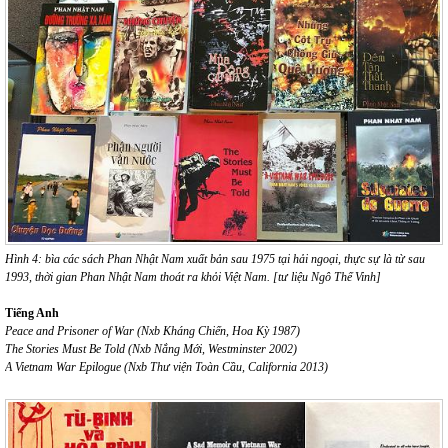
Hình 4: bìa các sách Phan Nhật Nam xuất bản sau 1975 tại hải ngoại, thực sự là từ sau
1993, thời gian Phan Nhật Nam thoát ra khỏi Việt Nam. [tư liệu Ngô Thế Vinh]
Tiếng Anh
Peace and Prisoner of War (Nxb Kháng Chiến, Hoa Kỳ 1987)
The Stories Must Be Told (Nxb Nắng Mới, Westminster 2002)
A Vietnam War Epilogue (Nxb Thư viện Toàn Cầu, California 2013)