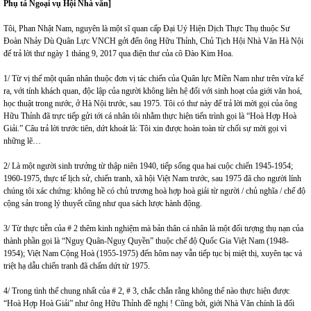
Phụ tá Ngoại vụ Hội Nhà văn]
Tôi, Phan Nhật Nam, nguyên là một sĩ quan cấp Đại Uý Hiện Dịch Thực Thụ thuộc Sư
Đoàn Nhảy Dù Quân Lực VNCH gởi đến ông Hữu Thỉnh, Chủ Tịch Hội Nhà Văn Hà Nội
để trả lời thư ngày 1 tháng 9, 2017 qua điện thư của cô Đào Kim Hoa.
1/ Từ vị thế một quân nhân thuộc đơn vị tác chiến của Quân lực Miền Nam như trên vừa kể
ra, với tính khách quan, độc lập của người không liên hệ đối với sinh hoạt của giới văn hoá,
học thuật trong nước, ở Hà Nội trước, sau 1975. Tôi có thư này để trả lời mời gọi của ông
Hữu Thỉnh đã trực tiếp gửi tới cá nhân tôi nhằm thực hiện tiến trình gọi là “Hoà Hợp Hoà
Giải.” Câu trả lời trước tiên, dứt khoát là: Tôi xin được hoàn toàn từ chối sự mời gọi vì
những lẽ…
2/ Là một người sinh trưởng từ thập niên 1940, tiếp sống qua hai cuộc chiến 1945-1954;
1960-1975, thực tế lịch sử, chiến tranh, xã hội Việt Nam trước, sau 1975 đã cho người lính
chúng tôi xác chứng: không hề có chủ trương hoà hợp hoà giải từ người / chủ nghĩa / chế độ
cộng sản trong lý thuyết cũng như qua sách lược hành động.
3/ Từ thực tiễn của # 2 thêm kinh nghiệm mà bản thân cá nhân là một đối tượng thụ nạn của
thành phần gọi là “Nguỵ Quân-Nguỵ Quyền” thuộc chế độ Quốc Gia Việt Nam (1948-
1954); Việt Nam Cộng Hoà (1955-1975) đến hôm nay vẫn tiếp tục bị miệt thị, xuyên tạc và
triệt hạ dẫu chiến tranh đã chấm dứt từ 1975.
4/ Trong tình thế chung nhất của # 2, # 3, chắc chắn rằng không thể nào thực hiện được
“Hoà Hợp Hoà Giải” như ông Hữu Thỉnh đề nghị ! Cũng bởi, giới Nhà Văn chính là đối