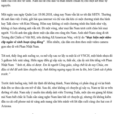
ranh của con dốc tử sinh. Nam đã rất chu đáo và thản nhiên chuẩn bị cho một kết thúc tự
nguyện.
Một ngày sau ngày Quân Lực 19.06.2018, sáng nay Nam vẫn lái xe tới đài SBTN. Thường
thì anh làm việc ở nhà, gửi bài qua internet và chỉ vào đài khi có một chương trình thu hình
hay Talk show với Kim Nhung. Hôm nay không có một chương trình thu hình như vậy,
không có hẹn nhưng anh vẫn tới. Đi một vòng, như mọi lần Nam tươi cười chào hỏi mọi
người. Và rồi anh tìm gặp được một cậu đàn em cũng tên Nam. Anh nhờ Nam cùng đi tới
Tượng đài Chiến sĩ Việt Mỹ, trên đường All American Way, với lý do
“thực hiện một video
clip ngắn về sinh hoạt cộng đồng”
. Hồn nhiên, cậu đàn em đem theo một video camera
gọn nhẹ đi với Phan Nhật Nam.
Tới nơi, thấy ông anh xuống xe, ra mở cốp sau xe lấy ra một lá cờ VNCH, một bình nhựa đỏ
5 gallons bốc mùi xăng. Hiểu ngay điều gì sắp xảy ra, thất sắc, cậu ấy nói lớn tiếng với Phan
Nhật Nam
“Anh ơi, đâu có được. Em là người Công giáo, sống chết là do tay Chúa, em
đâu có thể để anh làm chuyện này. Anh không ngưng ngay là em la lên, bót Cảnh sát ở phía
trước.”
Trước tình huống này, biết dự định đã không thành, Nam không có phản ứng gì và lại bình
thản lên xe đưa cậu em trở về đài. Sau đó, như không có chuyện gì xảy ra, Nam tự lái xe trên
đường về nhà. Nam nẩy ý muốn tìm nhiếp ảnh viên Trương Tuấn, một cậu em giang hồ khác
mà Nam biết chắc là Tuấn sẵn sàng nghe Nam làm bất cứ chuyện gì, nhưng rồi không kiếm
đâu ra cái cell phone mà từ sáng anh mang sẵn bên mình với lời dặn cuối cùng cho hai con ở
Arizona.