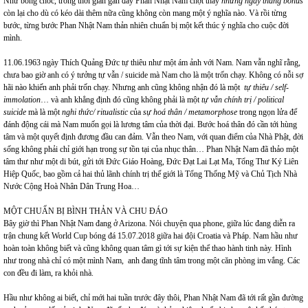
Như bỗng chốc, trong thời gian gần đây Phan Nhật Nam chợt thấy
những ngày tháng bonus
còn lại cho dù có kéo dài thêm nữa cũng không còn mang một ý nghĩa nào. Và rồi từng
bước, từng bước Phan Nhật Nam thản nhiên chuẩn bị một kết thúc ý nghĩa cho cuộc đời
mình.
11.06.1963 ngày Thích Quảng Đức tự thiêu như một ám ảnh với Nam. Nam vẫn nghĩ rằng,
chưa bao giờ anh có ý tưởng tự vẫn / suicide mà Nam cho là một trốn chạy. Không có nỗi sợ
hãi nào khiến anh phải trốn chạy. Nhưng anh cũng không nhận đó là một
tự thiêu / self-
immolation
… và anh khẳng định đó cũng không phải là một
tự vẫn chính trị / political
suicide
mà là một
nghi thức/ ritualistic
của
sự hoá thân / metamorphose
trong ngọn
lửa để
đánh động cái mà Nam muốn gọi là lương tâm của thời đại. Bước hoá thân đó cần tới hùng
tâm và một quyết định đương đầu can đảm. Vẫn theo Nam, với quan điểm của Nhà Phật, đời
sống không phải chỉ giới hạn trong sự tồn tại của nhục thân… Phan Nhật Nam đã thảo một
tâm thư như một di bút, gửi tới Đức Giáo Hoàng, Đức Đạt Lai Lạt Ma, Tổng Thư Ký Liên
Hiệp Quốc, bao gồm cả hai thủ lãnh chính trị thế giới là Tổng Thống Mỹ và Chủ Tịch Nhà
Nước Cộng Hoà Nhân Dân Trung Hoa…
MỘT CHUẨN BỊ BÌNH THẢN VÀ CHU ĐÁO
Bây giờ thì Phan Nhật Nam đang ở Arizona. Nói chuyện qua phone, giữa lúc đang diễn ra
trận chung kết World Cup bóng đá 15.07.2018 giữa hai đội Croatia và Pháp. Nam hầu như
hoàn toàn không biết và cũng không quan tâm gì tới sự kiện thể thao hành tinh này. Hình
như trong nhà chỉ có một mình Nam, anh đang tĩnh tâm trong một căn phòng im vắng. Các
con đều đi làm, ra khỏi nhà.
Hầu như không ai biết, chỉ mới hai tuần trước đây thôi, Phan Nhật Nam đã tới rất gần đường