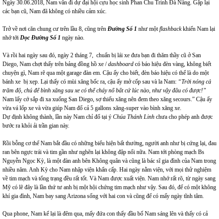
Ngày 30.06.2018, Nam vẫn đi dự đại hội cựu học sinh Phan Chu Trinh Đà Nẵng. Gặp lại
các bạn cũ, Nam đã không có nhiều cảm xúc.
Trở về nơi căn chung cư trên lầu 8, cũng trên
Đường Số 1
như một
flashback
khiến Nam lại
nhớ tới
Dọc Đường Số 1
ngày nào
.
Và rồi hai ngày sau đó, ngày 2 tháng 7, chuẩn bị lái xe đưa bạn đi thăm thầy cũ ở San
Diego, Nam chợt thấy trên bảng đồng hồ xe /
dashboard
có báo hiệu đèn vàng, không biết
chuyện gì, Nam rẽ qua một garage đàn em. Cậu ấy cho biết, đèn báo hiệu có thể là do một
bánh xe bị xẹp. Lại thấy có mùi xăng bốc ra, cậu ấy mở cốp sau và la Nam:
“Trời nóng cả
trăm độ, chú để bình xăng sau xe có thể cháy nổ bất cứ lúc nào, như vậy đâu có được!”
Nam lấy cớ sắp đi xa xuống San Diego, sợ thiếu xăng nên đem theo xăng secours.” Cậu ấy
vừa vá lốp xe và vừa giúp Nam đổ cả 5 gallons xăng-super vào bình xăng xe.
Dự định không thành, lần này Nam chỉ đổ tại ý
Chúa Thánh Linh
chưa cho phép anh được
bước ra khỏi ải trần gian này.
Rồi bỗng cơ thể Nam bắt đầu có những biểu hiện bất thường, người anh như bị cứng lại, đau
ran bên ngực trái và tim gần như nghẽn lại không đập nổi nữa. Nam tới phòng mạch Bs
Nguyễn Ngọc Kỳ, là một đàn anh bên Không quân và cũng là bác sĩ gia đình của Nam trong
nhiều năm. Anh Kỳ cho Nam nhập viện khẩn cấp. Hai ngày nằm viện, với mọi thử nghiệm
về tim mạch và tổng trạng đều rất tốt. Và Nam được xuất viện. Nam nhớ rất rõ, từ ngày sang
Mỹ có lẽ đây là lần thứ tư anh bị một hội chứng tim mạch như vậy. Sau đó, để có một không
khí gia đình, Nam bay sang Arizona sống với hai con và cũng để có mấy ngày tĩnh tâm.
Qua phone, Nam kể lại là đêm qua, mấy đứa con thấy đầu bố Nam sáng lên và thấy có cả