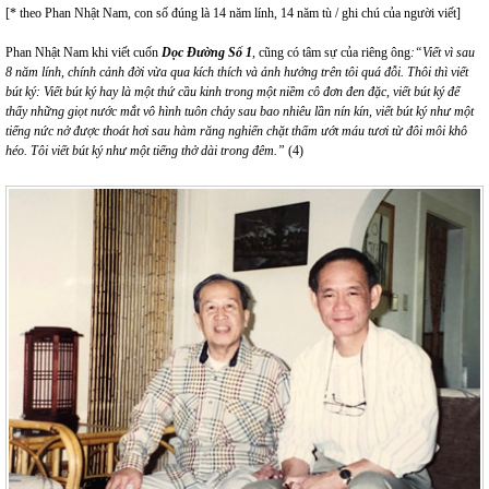
[* theo Phan Nhật Nam, con số đúng là 14 năm lính, 14 năm tù / ghi chú của người viết]
Phan Nhật Nam khi viết cuốn
Dọc Đường Số 1
,
cũng có tâm sự của riêng ông
:“Viết vì sau
8 năm lính, chính cảnh đời vừa qua kích thích và ảnh hưởng trên tôi quá đỗi. Thôi thì viết
bút ký: Viết bút ký hay là một thứ cầu kinh trong một niềm cô đơn đen đặc, viết bút ký để
thấy những giọt nước mắt vô hình tuôn chảy sau bao nhiêu lần nín kín, viết bút ký như một
tiếng nức nở được thoát hơi sau hàm răng nghiến chặt thấm ướt máu tươi từ đôi môi khô
héo. Tôi viết bút ký như một tiếng thở dài trong đêm.”
(4)