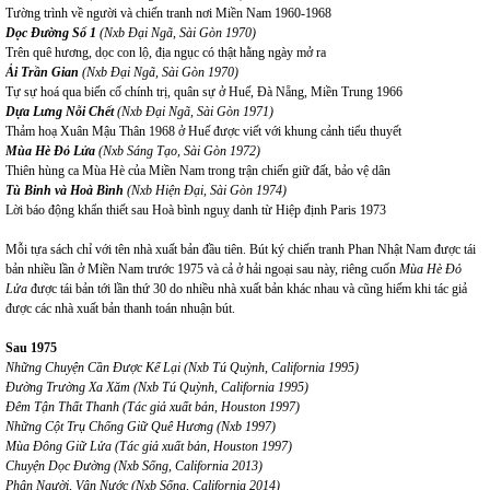
Tường trình về người và chiến tranh nơi Miền Nam 1960-1968
Dọc Đường Số 1
(Nxb Đại Ngã, Sài Gòn
1970
)
Trên quê hương, dọc con lộ, địa ngục có thật hằng ngày mở ra
Ải Trần Gian
(Nxb Đại Ngã, Sài Gòn 1970)
Tự sự hoá qua biến cố chính trị, quân sự ở Huế, Đà Nẵng, Miền Trung 1966
Dựa Lưng Nỗi Chết
(Nxb Đại Ngã, Sài Gòn 1971)
Thảm hoạ Xuân Mậu Thân 1968 ở Huế được viết với khung cảnh tiểu thuyết
Mùa Hè Đỏ Lửa
(Nxb Sáng Tạo, Sài Gòn 1972)
Thiên hùng ca Mùa Hè của Miền Nam trong trận chiến giữ đất, bảo vệ dân
Tù Binh và Hoà Bình
(Nxb Hiện Đại, Sài Gòn 1974)
Lời báo động khẩn thiết sau Hoà bình nguỵ danh từ Hiệp định Paris 1973
Mỗi tựa sách chỉ với tên nhà xuất bản đầu tiên. Bút ký chiến tranh Phan Nhật Nam được tái
bản nhiều lần ở Miền Nam trước 1975 và cả ở hải ngoại sau này, riêng cuốn
Mùa Hè Đỏ
Lửa
được tái bản tới lần thứ 30 do nhiều nhà xuất bản khác nhau và cũng hiếm khi tác giả
được các nhà xuất bản thanh toán nhuận bút.
Sau 1975
Những Chuyện Cần Được Kể Lại
(Nxb Tú Quỳnh, California 1995)
Đường Trường Xa Xăm (Nxb Tú Quỳnh, California 1995)
Đêm Tận Thất Thanh (Tác giả xuất bản, Houston 1997)
Những Cột Trụ Chống Giữ Quê Hương (Nxb 1997)
Mùa Đông Giữ Lửa (Tác giả xuất bản, Houston 1997)
Chuyện Dọc Đường (Nxb Sống, California 2013)
Phận Người, Vận Nước (Nxb Sống, California 2014)