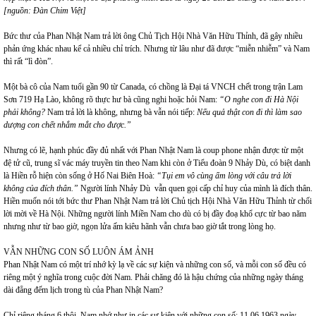
[nguồn: Đàn Chim Việt]
Bức thư của Phan Nhật Nam trả lời ông Chủ Tịch Hội Nhà Văn Hữu Thỉnh, đã gây nhiều
phản ứng khác nhau kể cả nhiều chỉ trích. Nhưng từ lâu như đã được “miễn nhiễm” và Nam
thì rất “lì đòn”.
Một bà cô của Nam tuổi gần 90 từ Canada, có chồng là Đại tá VNCH chết trong trận Lam
Sơn 719 Hạ Lào, không rõ thực hư bà cũng nghi hoặc hỏi Nam:
“O nghe con đi Hà Nội
phải không?
Nam trả lời là không, nhưng bà vẫn nói tiếp:
Nếu quả thật con đi thì làm sao
dượng con chết nhắm mắt cho được.”
Nhưng có lẽ, hạnh phúc đầy đủ nhất với Phan Nhật Nam là coup phone nhận được từ một
đệ tử cũ, trung sĩ vác máy truyền tin theo Nam khi còn ở Tiểu đoàn 9 Nhảy Dù, có biệt danh
là Hiền rỗ hiện còn sống ở Hố Nai Biên Hoà:
“Tụi em vô cùng ấm lòng với câu trả lời
không của đích thân.”
Người lính Nhảy Dù vẫn quen gọi cấp chỉ huy của mình là đích thân.
Hiền muốn nói tới bức thư Phan Nhật Nam trả lời Chủ tịch Hội Nhà Văn Hữu Thỉnh từ chối
lời mời về Hà Nội.
Những người lính Miền Nam cho dù có bị đầy đoạ khổ cực từ bao năm
nhưng như từ bao giờ, ngọn lửa ấm kiêu hãnh vẫn chưa bao giờ tắt trong lòng họ.
VẪN NHỮNG CON SỐ LUÔN ÁM ẢNH
Phan Nhật Nam có một trí nhớ kỳ lạ về các sự kiện và những con số, và mỗi con số đều có
riêng một ý nghĩa trong cuộc đời Nam. Phải chăng đó là hậu chứng của những ngày tháng
dài đẵng đếm lịch trong tù của Phan Nhật Nam?
Chỉ riêng tháng 6 thôi, Nam nhớ như in các sự kiện với những con số: 11.06.1963 ngày