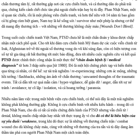
chấn thương tâm lý, rất thường gặp nơi các cựu chiến binh, và cả thường dân do phải trải
qua, chứng kiến cảnh chết chóc tàn phá ngoài chiến trận hay bị tù đầy. Phan Nhật Nam, một
sĩ quan tác chiến, rồi là một phóng viên chiến tranh, và hơn thế nữa với 14 năm tù bao gồm
cả bị gông cùm biệt giam, Nam tuy là kẻ sống sót / survivor như một phép lạ nhưng cơ thể
đã mang đầy thương tích – với những vết thương không chảy máu
[Wounds Don’t Bleed].
Trong suốt cuộc chiến tranh Việt Nam, PTSD chưa hề là một chẩn đoán y khoa được chấp
nhận một cách phổ quát. Cho tới khi đám cựu chiến binh Mỹ tham dự các cuộc viễn chinh từ
Irak, Afghnistan trở về thì ngoài số thương vong do vũ khí súng đạn, còn có hiện tượng con
số tự tử gia tăng rất bất thường tới mức báo động, đưa tới nhiều cuộc nghiên cứu và kết quả
PTSD
được chính thức công nhận là một thực thể
“chẩn đoán bệnh lý / medical
diagnosis”
từ hơn 3 thập niên qua [từ 1980]. Đó là một hội chứng phức tạp và biến thiên
qua từng cá nhân, có thể kể: sự tái trải nghiệm / re-experiencing: những cơn ác mộng, những
hồi tưởng / flashbacks, những ám ảnh về chấn thương / unwanted thoughts of the traumatic
events. Tất cả dẫn tới sự quá mẫn cảm / hyper-vigilance, dễ giận dữ / anger, dẫn tới sự né
tránh / avoidance, tự cô lập / isolation, và cả hoang tưởng / paranoia.
Nhiều năm làm việc trong một bệnh viện cựu chiến binh, có thể nói đây là một trải nghiệm
không phải không thường gặp. Không ít cựu chiến binh với nhiều kiêu hãnh – trong đó có
Phan Nhật Nam, cho dù có tất cả triệu chứng điển hình của PTSD nhưng vẫn chối từ /
denial, không muốn chấp nhận hay nhắc tới thực trạng ấy vì cho
đó có thể là biểu hiện của
sự yếu đuối / weakness
, trong khi đó thực sự là những vết thương chiến trận / combat
wound cho dù không chảy máu, cùng với những vết thương của tra tấn và tù đày đang âm
thầm tàn phá con người Phan Nhật Nam một cách toàn diện.