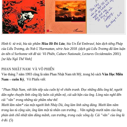
Hình
6
:
từ trái, bìa tác phẩm
Mùa Hè Đỏ Lửa
; bìa Un Été Embrasé, bản dịch tiếng Pháp
của Liễu Trương, do Nxb L’Harmattan, série Asie 2018. (dịch giả Liễu Trương đã làm luận
án tiến sĩ Sorbonne với đề tài: Võ Phiến, Culture Nationale, Lectures Occidentales 2001).
[tư liệu Ngô Thế Vinh]
PHAN NHẬT NAM VÀ VÕ PHIẾN
Vào tháng 7 năm 1993 cũng là năm Phan Nhật Nam tới Mỹ, trong bộ sách
Văn Học Miền
Nam – cuốn Ký
, Võ Phiến viết:
“Phan Nhật Nam, viết liên tiếp sáu cuốn ký về chiến tranh. Đọc những điều ông kể, người
dân nghe chuyện lính cũng lây luôn cái phẫn nộ, cái uất hận của ông. Lòng nào nghĩ đến
cái “văn” trong những tác phẩm như thế.
Mười lăm năm* của một người lính Nhảy Dù, ông làm lính xứng đáng. Mười lăm năm
trong lao tù cộng sản, ông làm một tù nhân can trường… Văn nghiệp mười năm của ông
phản ảnh chỗ nhiệt tâm dũng mãnh, can trường, trong cuộc sống ấy. Cái “văn” của ông là
ở đó.
(5)