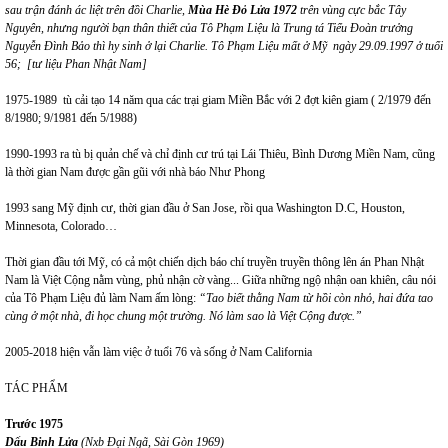
sau trận đánh ác liệt trên đồi Charlie,
Mùa Hè Đỏ Lửa 1972
trên vùng cực bắc Tây
Nguyên, nhưng người bạn thân thiết của Tô Phạm Liệu là Trung tá Tiểu Đoàn trưởng
Nguyễn Đình Bảo thì hy sinh ở lại Charlie. Tô Phạm Liệu mất ở Mỹ ngày 29.09.1997 ở tuổi
56; [tư liệu Phan Nhật Nam]
1975-1989 tù cải tạo 14 năm qua các trại giam Miền Bắc với 2 đợt kiên giam ( 2/1979 đến
8/1980; 9/1981 đến 5/1988)
1990-1993 ra tù bị quản chế và chỉ định cư trú tại Lái Thiêu, Bình Dương Miền Nam, cũng
là thời gian Nam được gần gũi với nhà báo Như Phong
1993 sang Mỹ định cư, thời gian đầu ở San Jose, rồi qua Washington D.C, Houston,
Minnesota, Colorado…
Thời gian đầu tới Mỹ, có cả một chiến dịch báo chí truyền truyền thông lên án Phan Nhật
Nam là Việt Cộng nằm vùng, phủ nhận cờ vàng... Giữa những ngộ nhận oan khiên, câu nói
của Tô Phạm Liệu đủ làm Nam ấm lòng:
“Tao biết thằng Nam từ hồi còn nhỏ, hai đứa tao
cùng ở một nhà, đi học chung một trường. Nó làm sao là Việt Cộng được.”
2005-2018 hiện vẫn làm việc ở tuổi 76 và sống ở Nam California
TÁC PHẨM
Trước 1975
Dấu Binh Lửa
(Nxb Đại Ngã, Sài Gòn
1969
)