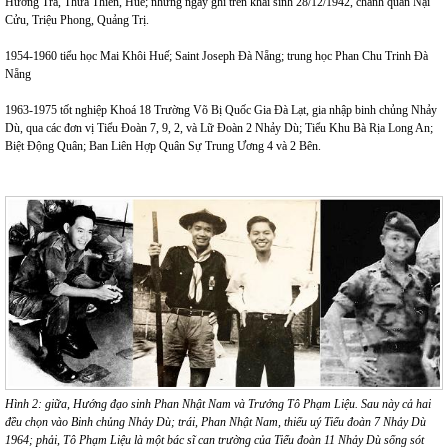
Hương Trà, Thừa Thiên, Huế; nhưng ngày ghi trên khai sinh 28/12/1942, chánh quán Nại
Cửu, Triệu Phong, Quảng Trị.
1954-1960 tiểu học Mai Khôi Huế; Saint Joseph Đà Nẵng; trung học Phan Chu Trinh Đà
Nẵng
1963-1975 tốt nghiệp Khoá 18 Trường Võ Bị Quốc Gia Đà Lạt, gia nhập binh chủng Nhảy
Dù, qua các đơn vị Tiểu Đoàn 7, 9, 2, và Lữ Đoàn 2 Nhảy Dù; Tiểu Khu Bà Rịa Long An;
Biệt Động Quân; Ban Liên Hợp Quân Sự Trung Ương 4 và 2 Bên.
Hình 2: giữa, Hướng đạo sinh Phan Nhật Nam và Trưởng Tô Phạm Liệu. Sau này cả hai
đều chọn vào Binh chủng Nhảy Dù; trái, Phan Nhật Nam, thiếu uý Tiểu đoàn 7 Nhảy Dù
1964; phải, Tô Phạm Liệu là một bác sĩ can trường của Tiểu đoàn 11 Nhảy Dù sống sót