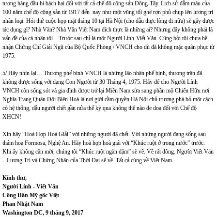
tượng hàng đầu bị bách hại đối với tất cả chế độ cộng sản Đông-Tây. Lịch sử đẫm máu của
100 năm chế độ cộng sản từ 1917 đến nay như một vũng tối ghê rợn phủ chụp lên lương tri
nhân loại. Hỏi thử cuộc họp mặt tháng 10 tại Hà Nội (cho dẫu thực lòng đi nữa) sẽ gây được
tác dụng gì? Nhà Văn? Nhà Văn Việt Nam đích thực là những ai? Nhưng đây không phải là
vấn đề của cá nhân tôi – Trước sau chỉ là một Người Lính-Viết Văn. Cũng bởi tôi chưa hề
nhận Chứng Chỉ Giải Ngũ của Bộ Quốc Phòng / VNCH cho dù đã không mặc quân phục từ
1975.
5/ Hãy nhìn lại… Thương phế binh VNCH là những lão nhân phế binh, thương trận đã
không được sống với dạng Con Người từ 30 Tháng 4, 1975. Hãy để cho Người Lính
VNCH còn sống sót và gia đình được trở lại Miền Nam sửa sang phần mộ Chiến Hữu nơi
Nghĩa Trang Quân Đội Biên Hoà là nơi giới cầm quyền Hà Nội chủ trương phá bỏ một cách
có hệ thống, dẫu người chết gần nửa thế kỷ qua không thể nào đe doạ đối với Chế độ
XHCN!
Xin hãy “Hoà Hợp Hoà Giải” với những người đã chết. Với những người đang sống sau
thảm hoạ Formosa, Nghệ An. Hãy hoà hợp hoà giải với “Khúc ruột ở trong nước” trước.
Khi ấy không cần mời, chúng tôi “Khúc ruột ngàn dặm” sẽ về. Về rất đông. Người Viết Văn
– Lương Tri và Chứng Nhân của Thời Đại sẽ về. Tất cả cùng về Việt Nam.
Kính thư,
Người Lính - Viết Văn
Công Dân Mỹ gốc Việt
Phan Nhật Nam
Washington DC, 9 tháng 9, 2017