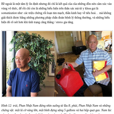
Bề ngoài là một tâm lý ổn định nhưng đó chỉ là kết quả của của những dồn nén cảm xúc vào
vùng vô thức, để rồi chỉ còn là những biểu hiện trên thân xác mà từ y khoa gọi là
somatization
như: các triệu chứng rối loạn tim mạch, thần kinh hay về tiêu hoá… mà không
giải thích được bằng những phương pháp chẩn đoán bệnh lý thông thường, và những biểu
hiện đó rõ nét hơn khi tình trạng căng thẳng / stress gia tăng.
Hình
12
:
trái, Phan Nhật Nam đứng nhìn xuống từ lầu 8; phải, Phan Nhật Nam và những
chứng vật: một lá cờ vàng lớn, một bình đựng xăng 5 gallons và hai hộp quẹt gas. Nam lúc