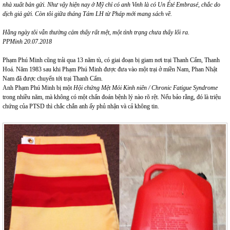
nhà xuất bản gửi. Như vậy hiện nay ở Mỹ chỉ có anh Vinh là có Un Été Embrasé, chắc do
dịch giả gửi. Còn tôi giữa tháng Tám LH từ Pháp mới mang sách về.
Hằng ngày tôi vẫn thường cảm thấy rất mệt, một tình trạng chưa thấy lối ra.
PPMinh 20.07.2018
Phạm Phú Minh cũng trải qua 13 năm tù, có giai đoạn bị giam nơi trại Thanh Cẩm, Thanh
Hoá. Năm 1983 sau khi Phạm Phú Minh được đưa vào một trại ở miền Nam, Phan Nhật
Nam đã được chuyển tới trại Thanh Cẩm.
Anh Phạm Phú Minh bị một
Hội chứng Mệt Mỏi Kinh niên / Chronic Fatigue Syndrome
trong nhiều năm, mà không có một chẩn đoán bệnh lý nào rõ rệt. Nếu bảo rằng, đó là triệu
chứng của PTSD thì chắc chắn anh ấy phủ nhận và cả không tin.