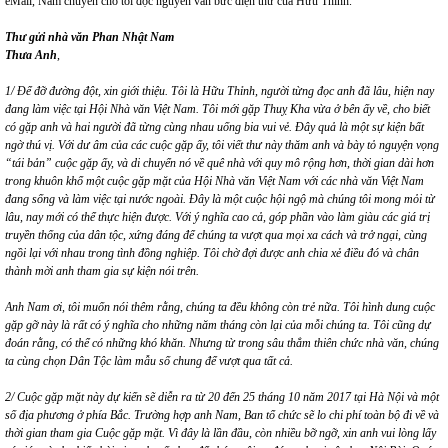
eMail, Nam chuyển cho tôi đọc nguyên văn bức điện thư của Hữu Thỉnh.
Thư gửi nhà văn Phan Nhật Nam
Thưa Anh
,
1/ Để đỡ đường đột, xin giới thiệu. Tôi là Hữu Thỉnh, người từng đọc anh đã lâu, hiện nay
đang làm việc tại Hội Nhà văn Việt Nam. Tôi mới gặp Thuỵ Kha vừa ở bên ấy về, cho biết
có gặp anh và hai người đã từng cùng nhau uống bia vui vẻ. Đây quả là một sự kiện bất
ngờ thú vị. Với dư âm của các cuộc gặp ấy, tôi viết thư này thăm anh và bày tỏ nguyện vọng
“tái bản” cuộc gặp ấy, và di chuyển nó về quê nhà với quy mô rộng hơn, thời gian dài hơn
trong khuôn khổ một cuộc gặp mặt của Hội Nhà văn Việt Nam với các nhà văn Việt Nam
đang sống và làm việc tại nước ngoài. Đây là một cuộc hội ngộ mà chúng tôi mong mỏi từ
lâu, nay mới có thể thực hiện được. Với ý nghĩa cao cả, góp phần vào làm giàu các giá trị
truyền thống của dân tộc, xứng đáng để chúng ta vượt qua mọi xa cách và trở ngại, cùng
ngồi lại với nhau trong tình đồng nghiệp. Tôi chờ đợi được anh chia xẻ điều đó và chân
thành mời anh tham gia sự kiện nói trên.
Anh Nam ơi, tôi muốn nói thêm rằng, chúng ta đều không còn trẻ nữa. Tôi hình dung cuộc
gặp gỡ này là rất có ý nghĩa cho những năm tháng còn lại của mỗi chúng ta. Tôi cũng dự
đoán rằng, có thể có những khó khăn. Nhưng từ trong sâu thẳm thiên chức nhà văn, chúng
ta cùng chọn Dân Tộc làm mẫu số chung để vượt qua tất cả.
2/ Cuộc gặp mặt này dự kiến sẽ diễn ra từ 20 đến 25 tháng 10 năm 2017 tại Hà Nội và một
số địa phương ở phía Bắc. Trường hợp anh Nam, Ban tổ chức sẽ lo chi phí toàn bộ đi về và
thời gian tham gia Cuộc gặp mặt. Vì đây là lần đầu, còn nhiều bỡ ngỡ, xin anh vui lòng lấy