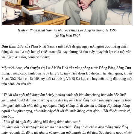
Hình 7: Phan Nhật Nam tại nhà Võ Phiến Los Angeles tháng 11.1995
[tư liệu Viễn Phố]
Dấu Binh Lửa
, của Phan Nhật Nam ra mắt 1969 đã gây ngay nơi người đọc những chấn
động sâu xa. Là một bút ký chiến tranh đầu tay nhưng đã cho thấy ngay bút lực của một văn
tài.
Coup d’ essai, coup de ma
î
tre
.
Một trích đoạn, câu chuyện chị Lai ở Kiến Hoà trên vùng sông nước Đồng Bằng Sông Cửu
Long. Trong cuộc hành quân truy lùng VC, mấy Tiểu đoàn Dù đã đánh tan địch quân, khi ấy
Phan Nhật Nam chỉ là thiếu uý mới ra trường Võ Bị Đà Lạt, chỉ huy một trung đội trong một
trận đánh lớn đầu đời:
“
Tôi đi vào ngôi nhà đang âm ỉ cháy, những chiếc cột lớn lỏng chỏng hỗn độn bốc khói
xám...Một người đàn bà áo trắng quần đen tay ôm chiếc lẵng mây trước ngực ngồi im trên
nền gạch đôi mắt nhìn thẳng ngơ ngác. Thấy chúng tôi đi vào chị ta đứng dậy, đứng thẳng
người như pho tượng, như thân cây chết với đôi mắt không cảm giác… Tôi đi đến trước chị
đàn bà...
- Làm gì chị ngồi đây, không biết đang đánh nhau sao?
Im lặng, đôi mắt ngơ ngác lóe lên tia nhìn sợ hãi. Bỗng nhiên chị ta đưa thẳng chiếc lẵng
mây vào mặt tôi, động tác nhanh và gọn như một người tập thể dục. Sau thoáng ngạc nhiên