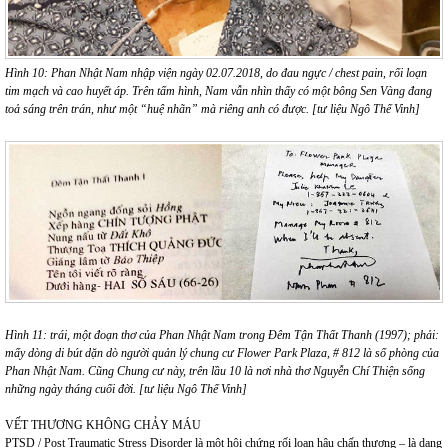
Hình 10: Phan Nhật Nam nhập viện ngày 02.07.2018, do đau ngực / chest pain, rối loạn
tim mạch và cao huyết áp. Trên tấm hình, Nam vẫn nhìn thấy có một bông Sen Vàng đang
toả sáng trên trán, như một “huệ nhãn” mà riêng anh có được. [tư liệu Ngô Thế Vinh]
Hình 11: trái, một đoạn thơ của Phan Nhật Nam trong Đêm Tận Thất Thanh (1997); phải:
mấy dòng di bút dặn dò người quản lý chung cư Flower Park Plaza, # 812 là số phòng của
Phan Nhật Nam. Cũng Chung cư này, trên lầu 10 là nơi nhà thơ Nguyễn Chí Thiện sống
những ngày tháng cuối đời. [tư liệu Ngô Thế Vinh]
VẾT THƯƠNG KHÔNG CHẢY MÁU
PTSD / Post Traumatic Stress Disorder là một hội chứng rối loạn hậu chấn thương – là dạng