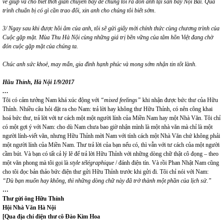
vé giúp và cho biết thời gian chuyến bay để chúng tôi ra đón anh tại sân bay Nội Bài. Quá
trình chuẩn bị có gì cần trao đổi, xin anh cho chúng tôi biết sớm.
3/ Ngay sau khi được hồi âm của anh, tôi sẽ gửi giấy mời chính thức cùng chương trình của
Cuộc gặp mặt. Mùa Thu Hà Nội cùng những giá trị bền vững của tâm hồn Việt đang chờ
đón cuộc gặp mặt của chúng ta.
Chúc anh sức khoẻ, may mắn, gia đình hạnh phúc và mong sớm nhận tin tốt lành.
Hũu Thỉnh, Hà Nội 1/9/2017
…
Tôi có cảm tưởng Nam khá xúc động với
“mixed feelings”
khi nhận được bức thư của Hữu
Thỉnh. Nhiều câu hỏi đặt ra cho Nam: trả lời hay không thư Hữu Thỉnh, có nên công khai
hoá bức thư, trả lời với tư cách một một người lính của Miền Nam hay một Nhà Văn. Tôi chỉ
có một gợi ý với Nam: cho dù Nam chưa bao giờ nhận mình là một nhà văn mà chỉ là một
người lính-viết văn, nhưng Hữu Thỉnh mời Nam với tính cách một Nhà Văn chứ không phải
một người lính của Miền Nam. Thư trả lời của bạn nếu có, thì vẫn với tư cách của một người
cầm bút. Và bạn có tất cả lý lẽ để trả lời Hữu Thỉnh với những dòng chữ thật cô đọng – theo
một văn phong mà tôi gọi là
style télégraphique
/ đánh điện tín. Và rồi Phan Nhật Nam cũng
cho tôi đọc bản thảo bức điện thư gửi Hữu Thỉnh trước khi gửi đi. Tôi chỉ nói với Nam:
“Dù bạn muốn hay không, thì những dòng chữ này đã trở thành một phần của lịch sử.”
…
Thư gửi ông Hữu Thỉnh
Hội Nhà Văn Hà Nội
[Qua địa chỉ điện thư cô Đào Kim Hoa