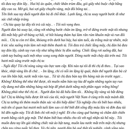
tôi đưa tay đón lấy... Hai bộ áo quần, chiếc khăn trùm đầu, gói giấy nhỏ buộc chặt bằng
dây cao su. Mở gói, hai sợi giây chuyền vàng, một đôi bông tai…
Tên lính xua tay đuổi người đàn bà đi chỗ khác. Lạnh lùng, chị ta xoay người bước đi như
xác chết nhập tràng.
- Chị kia quay lại đây tôi trả cái này... - Tôi nói vọng theo.
Người đàn bà xoay lại, cũng với những bước chân im lặng, trở về đứng trước mặt tôi nhưng
đôi mắt bây giờ vỡ bùng sợ hãi, vẻ hốt hỏang thảm hại làm răn rúm khuôn mặt và run đôi
môi... Chị ta còn trẻ lắm, khỏang trên dưới hai bảy, hai tám tuổi, da trắng mát tự nhiên, một
ít tóc xõa xuống trán làm nét mặt thêm thanh tú. Tôi đưa trả chiếc lẵng mây, chị đàn bà đưa
tay đón lấy, cánh tay run rẩy như tiếng khóc bị dồn xuống. Chiếc lẵng rơi xuống đất, hai
cánh tay buông xuôi mệt nhọc song song thân người. Dòng nước mắt chảy dài trên má. Tôi
hươi mũi súng trước mặt chị ta:
- Ngồi đây! Tôi chỉ nòng súng vào bực tam cấp. Khi nào tụi tôi đi thì chị đi theo... Tại sao
khóc, nhặt vàng lên đi chứ... - Im lặng, chỉ có nỗi im lặng kỳ quái, thân thể người đàn bà cứ
run lên bần bật, nước mắt ràn rụa... Từ từ chị đưa bàn tay lên hàng nút áo trước ngực...
Không! Không thể như thế được, tôi muốn nắm bàn tay kia để ngăn những ngón tay run
rẩy đang mở dần những hàng nút bóp để phơi dưới nắng một phần ngực trắng hồng!
Không phải như thế chị ơi... Người đàn bà đã hiểu lầm tôi... Không lấy vàng và bắt đứng
lại! Chị ta không hiểu được lời nói của tôi, một người Việt Nam ở cùng trên một mảnh đất.
Chị ta tưởng tôi thèm muốn thân xác và đòi hiếp dâm! Tội nghiệp cho tôi biết bao nhiêu,
một tên sĩ quan hai mươi mốt tuổi làm sao có thể biết đời sống đầy máu lửa và đớn đau tủi
hổ đến ngần này. Tôi đi lính chỉ với một ý nghĩ: Đi cho cùng quê hương và chấm dứt chiến
tranh bằng cách góp mặt. Thê thảm biết bao nhiêu cho tôi với ngộ nhận tủi hổ này... Tôi
muốn đưa tay lên gài những chiếc nút áo bật tung, muốn lau nước mắt trên mặt chị nhưng
chân tay cứng ngắc hổ thẹn. Và chị nữa, người đàn bà quê thật tội nghiệp, cảnh sống nào