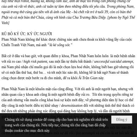
này như một robot, buông xả, không cảm xúc, anh để mặc tôi trong căn phòng chung cư
của anh và rất vô thức, anh cứ tuần tự làm theo những điều tôi yêu cầu. Trong phòng Nam,
ngoài trang thờ cúng gia tiên với di ảnh của Mẹ - bà chết rất trẻ ở tuổi 39, còn có bàn thờ
Phật và cả một bàn thờ Chúa, cùng với hình của Cha Trương Bửu Diệp. [photo by Ngô Thế
Vinh]
RŨ BỎ KÝ ỨC: KÝ ỨC NGƯỜI
Phan Nhật Nam không thể khác được chừng nào anh chưa thoát ra khỏi vũng lầy của cuộc
Chiến Tranh Việt Nam, mà anh
“
là kẻ sống sót
.”
Bất cứ ở đâu và bao giờ, với quan điểm y khoa, Phan Nhật Nam luôn luôn là một bệnh nhân
với rủi ro cao /
high risk patient
, sau một lần tự thiêu bất thành /
unccessful suicidal attempt
,
mà Nam phủ nhận chỉ muốn gọi đó là một chọn lựa
hoá thân
, không biết bao giờ nhưng rồi
sẽ có một lần thứ hai, thứ ba… và tới một lúc nào đó, không hề là bất ngờ Nam sẽ thành
công chọn được một bước ra đi cho mình, để ra khỏi
Ải Trần Gian
này.
Phan Nhật Nam là một khuôn mặt của cộng đồng. Với tôi anh là một người bạn, nhưng với
nhãn quan của y khoa anh cũng là một người bệnh đầy rủi ro. Tôi tôn trọng quyền riêng tư
của anh nhưng vẫn muốn công khai hoá sự kiện mới đây; về phương diện tâm lý học có thể
đây cũng là một bước điều trị khử nhạy /
desensitization
đối với những tình thế thử thách có
thể đưa tới những phản ứng xúc động quá đáng hay không hợp lý, và dần dà người bệnh
giải toả được một số những phản ứng tiêu cực và thay thế bằng sự thư giãn.
Chúng tôi sử dụng cookie để cung cấp cho bạn trải nghiệm tốt nhất trên
Đồng ý
trang web của chúng tôi. Nếu tiếp tục, chúng tôi cho rằng bạn đã chấp
Đó như một bước
phòng ngừa thứ cấp / secondary prevention
thay vì đến một lúc nào đó,
thuận cookie cho mục đích này.
có thể là quá trễ để phải chứng kiến một
sự đã rồi / fait accompli
và
chỉ còn là sự hối tiếc để