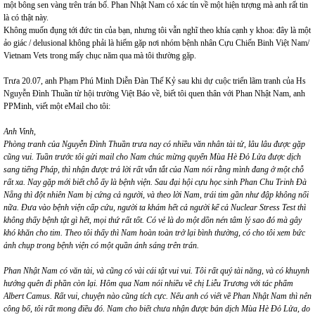
một bông sen vàng trên trán bố. Phan Nhật Nam có xác tín về một hiện tượng mà anh rất tin
là có thật này.
Không muốn đụng tới đức tin của bạn, nhưng tôi vẫn nghĩ theo khía cạnh y khoa: đây là một
ảo giác / delusional không phải là hiếm gặp nơi nhóm bệnh nhân Cựu Chiến Binh Việt Nam/
Vietnam Vets trong mấy chục năm qua mà tôi thường gặp.
Trưa 20.07, anh Phạm Phú Minh Diễn Đàn Thế Kỷ sau khi dự cuộc triển lãm tranh của Hs
Nguyễn Đình Thuần từ hội trường Việt Báo về, biết tôi quen thân với Phan Nhật Nam, anh
PPMinh, viết một eMail cho tôi:
Anh Vinh,
Phòng tranh của Nguyễn Đình Thuần trưa nay có nhiều văn nhân tài tử, lâu lâu được gặp
cũng vui. Tuần trước tôi gửi mail cho Nam chúc mừng quyển Mùa Hè Đỏ Lửa được dịch
sang tiếng Pháp, thì nhận được trả lời rất vắn tắt của Nam nói rằng mình đang ở một chỗ
rất xa. Nay gặp mới biết chỗ ấy là bệnh viện. Sau đại hội cựu học sinh Phan Chu Trinh Đà
Nẵng thì đột nhiên Nam bị cứng cả người, và theo lời Nam, trái tim gần như đập không nổi
nữa. Đưa vào bệnh viện cấp cứu, người ta khám hết cả người kể cả Nuclear Stress Test thì
không thấy bệnh tật gì hết, mọi thứ rất tốt. Có vẻ là do một dồn nén tâm lý sao đó mà gây
khó khăn cho tim. Theo tôi thấy thì Nam hoàn toàn trở lại bình thường, có cho tôi xem bức
ảnh chụp trong bệnh viện có một quần ánh sáng trên trán.
Phan Nhật Nam có văn tài, và cũng có vài cái tật vui vui. Tôi rất quý tài năng, và có khuynh
hướng quên đi phần còn lại. Hôm qua Nam nói nhiều về chị Liễu Trương với tác phẩm
Albert Camus. Rất vui, chuyện nào cũng tích cực. Nếu anh có viết về Phan Nhật Nam thì nên
công bố, tôi rất mong điều đó. Nam cho biết chưa nhận được bản dịch Mùa Hè Đỏ Lửa, do