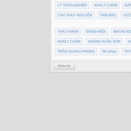
LÝ THỪA NGHIỆP
KHALY CHÀM
ĐẶ
CHU THỤY NGUYÊN
THÁI BẢO
VƯƠ
THÁI THANH
ĐẶNG HIỀN
MAI AN N
KHALY CHÀM
HOÀNG XUÂN SƠN
N
TRẦN QUANG PHONG
NP phan
THY
Quay lại