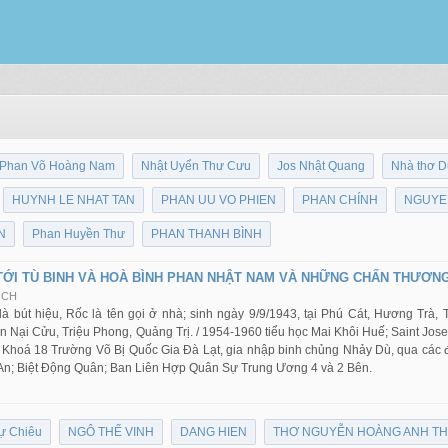
Phan Võ Hoàng Nam
Nhật Uyển Thư Cưu
Jos Nhật Quang
Nhà thơ 
HUYNH LE NHAT TAN
PHAN UU VO PHIEN
PHAN CHÍNH
NGUYE
N
Phan Huyền Thư
PHAN THANH BÌNH
 TỚI TÙ BINH VÀ HOÀ BÌNH PHAN NHẬT NAM VÀ NHỮNG CHẤN THƯƠ
 CH
 bút hiệu, Rốc là tên gọi ở nhà; sinh ngày 9/9/1943, tại Phú Cát, Hương Trà, 
n Nại Cửu, Triệu Phong, Quảng Trị. / 1954-1960 tiểu học Mai Khôi Huế; Saint Jo
p Khoá 18 Trường Võ Bị Quốc Gia Đà Lạt, gia nhập binh chủng Nhảy Dù, qua các đ
An; Biệt Động Quân; Ban Liên Hợp Quân Sự Trung Ương 4 và 2 Bên.
ự Chiêu
NGÔ THẾ VINH
DANG HIEN
THƠ NGUYỄN HOÀNG ANH T