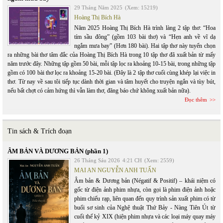
29 Tháng Năm 2025
(Xem: 15219)
Hoàng Thị Bích Hà
Năm 2025 Hoàng Thị Bích Hà trình làng 2 tập thơ: “Hoa
tím sầu đông” (gồm 103 bài thơ) và “Hẹn anh về vĩ dạ
ngắm mưa bay” (Hơn 180 bài). Hai tập thơ này tuyển chọn
ra những bài thơ tâm đắc của Hoàng Thị Bích Hà trong 10 tập thơ đã xuất bản từ mấy
năm trước đây. Những tập gồm 50 bài, mỗi tập lọc ra khoảng 10-15 bài, trong những tập
gồm có 100 bài thơ lọc ra khoảng 15-20 bài. (Đây là 2 tập thơ cuối cùng khép lại việc in
thơ. Từ nay về sau tôi tiếp tục dành thời gian và tâm huyết cho truyện ngắn và tùy bút,
nếu bất chợt có cảm hứng thì vẫn làm thơ, đăng báo chứ không xuất bản nữa).
Đọc thêm
Tin sách & Trích đoạn
ÂM BẢN VÀ DƯƠNG BẢN (phần 1)
26 Tháng Sáu 2026
4:21 CH
(Xem: 2559)
MAI AN NGUYỄN ANH TUẤN
Âm bản & Dương bản (Négatif & Positif) – khái niệm có
gốc từ điện ảnh phim nhựa, còn gọi là phim điện ảnh hoặc
phim chiếu rạp, liên quan đến quy trình sản xuất phim có từ
buổi sơ sinh của Nghệ thuật Thứ Bảy - Nàng Tiên Út từ
cuối thế kỷ XIX (hiện phim nhựa và các loại máy quay máy