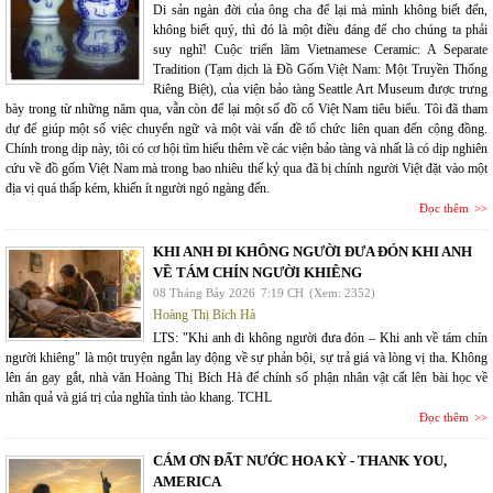
Di sản ngàn đời của ông cha để lại mà mình không biết đến,
không biết quý, thì đó là một điều đáng để cho chúng ta phải
suy nghĩ! Cuộc triển lãm Vietnamese Ceramic: A Separate
Tradition (Tạm dịch là Đồ Gốm Việt Nam: Một Truyền Thống
Riêng Biệt), của viện bảo tàng Seattle Art Museum được trưng
bày trong từ những năm qua, vẫn còn để lại một số đồ cổ Việt Nam tiêu biểu. Tôi đã tham
dự để giúp một số việc chuyển ngữ và một vài vấn đề tổ chức liên quan đến cộng đồng.
Chính trong dịp này, tôi có cơ hội tìm hiểu thêm về các viện bảo tàng và nhất là có dịp nghiên
cứu về đồ gốm Việt Nam mà trong bao nhiêu thế kỷ qua đã bị chính người Việt đặt vào một
địa vị quá thấp kém, khiến ít người ngó ngàng đến.
Đọc thêm
KHI ANH ĐI KHÔNG NGƯỜI ĐƯA ĐÓN KHI ANH
VỀ TÁM CHÍN NGƯỜI KHIÊNG
08 Tháng Bảy 2026
7:19 CH
(Xem: 2352)
Hoàng Thị Bích Hà
LTS: "Khi anh đi không người đưa đón – Khi anh về tám chín
người khiêng" là một truyện ngắn lay động về sự phản bội, sự trả giá và lòng vị tha. Không
lên án gay gắt, nhà văn Hoàng Thị Bích Hà để chính số phận nhân vật cất lên bài học về
nhân quả và giá trị của nghĩa tình tào khang. TCHL
Đọc thêm
CÁM ƠN ĐẤT NƯỚC HOA KỲ - THANK YOU,
AMERICA