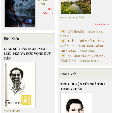
BÌNH
Đọc
thêm
PHẠM NGỌC LƯƠNG
Đọc thêm
CÁT HOANG
PHẠM NGỌC
LƯƠNG
Biên Khảo
THÁNH THIÊN NỮ TƯỚNG -
NHỮNG NGƯỜI MẸ TRẦM MÌNH
GIÁO SƯ TRẦN NGỌC NINH
TRÊN SÔNG
Nguyệt Quỳnh
1923 -2025 VÀ ƯỚC VỌNG DUY
KHI TÌNH YÊU NHUỐM MÀU
TÂN
TOAN TÍNH
Hoàng Thị Bích Hà
Phỏng Vấn
TRÒ CHUYỆN VỚI NHÀ THƠ
TRANG CHÂU
NGÔ THẾ VINH