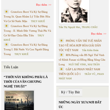
Đọc thêm
Cristoforo Borri Và Ký Sự Đàng
Trong Iii. Quan Khám Lý Trần Đức Hòa
Và Cơ Sở Nước Mặn
THỤY KHUÊ
Cristoforo Borri Và Ký Sự Đàng
Trần Thị Nguyệt Mai
,
TRANG CHÂU
Trong - II. Minh Đức Vương Thái Phi Và
Đọc thêm
Cơ Sở Đạo Chúa Đầu Tiên
THỤY
KHUÊ
PHỎNG VẤN TRÍ TUỆ NHÂN
Cristoforo Borri Và Ký Sự Đàng
TẠO VỀ HÒA HỢP HÒA GIẢI DÂN
Trong I. Đất Nước Và Con Người Đàng
TỘC VIỆT NAM
Trần Kiêm Đoàn
Trong
THỤY KHUÊ
RFA Phỏng vấn BS Ngô Thế Vinh
về Kênh Funan và Đồng Bằng Sông Cửu
Long
NGÔ THẾ VINH
,
MAI TRẦN
Tiểu Luận
GẶP LẠI PHAN NHẬT NAM
TRÊN QUỐC LỘ 1
TRẦN VŨ
,
PHAN
“THỜI NÀY KHÔNG PHẢI LÀ
NHẬT NAM
THỜI CỦA VĂN CHƯƠNG
NGHỆ THUẬT”
Ký / Tùy Bút
NHỮNG NGÀY XƯA NƠI ĐẤT
ÚC