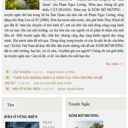
Quan" của Phạm Ngọc Lương. Hôm qua, chúng tôi giới
thiệu CÁT HOANG. Hôm nay là XÓM BỜ MƯƠNG –
truyện ngắn thứ hai trong bộ ba Tam Quan của nhà văn trẻ Phạm Ngọc Lương, từng
đăng trên Hợp Lưu số 87 (2006). Hơn hai mươi năm trước, nhà phê bình Thụy Khuê đã
gọi đây là "một câu chuyện cổ tích kinh dị", nơi cái chết của một dòng sông song hành
với sự mục rữa của môi trường, sự tha hóa của con người và số phận bi thảm của một
đứa trẻ. Một truyện ngắn đầy chất thơ, nhưng càng đẹp càng khiến người đọc rùng
mình. Hai mươi năm đã trôi qua. Dòng sông trong truyện có còn là một ẩn dụ của hôm
nay? Xã hội Việt Nam đã thay đổi đến đâu trước những vấn đề mà XÓM BỜ MƯƠNG
đặt ra: môi trường, bạo lực, sự vô cảm, và phẩm giá con người? Chúng tôi xin giới thiệu
lại truyện ngắn này. Câu trả lời, có lẽ, xin dành cho mỗi bạn đọc.
Đọc thêm
CÁT HOANG
3:34 CH
PHẠM NGỌC LƯƠNG
“THỜI NÀY KHÔNG PHẢI LÀ THỜI CỦA VĂN CHƯƠNG NGHỆ
THUẬT”
10:50 CH
MAI AN NGUYỄN ANH TUẤN
BÃO Ở VÙNG BIÊN
10:23 CH
PHAN THANH BÌNH
Truyện Ngắn
Thơ
XÓM BỜ MƯƠNG
BÃO Ở VÙNG BIÊN
PHAN
THANH