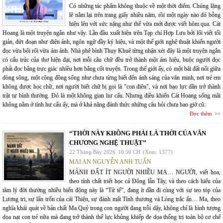
Có những tác phẩm không thuộc về một thời điểm. Chúng lặng
lẽ nằm lại trên trang giấy nhiều năm, rồi một ngày nào đó bỗng
hiện lên với sức nặng như thể vừa mới được viết hôm qua. Cát
Hoang là một truyện ngắn như vậy. Lần đầu xuất hiện trên Tạp chí Hợp Lưu bởi lối viết tối
giản, đứt đoạn như điện ảnh, ngôn ngữ đầy ký hiệu, và một thế giới nghệ thuật khiến người
đọc vừa bối rối vừa ám ảnh. Nhà phê bình Thụy Khuê từng nhận xét đây là một truyện ngắn
có cấu trúc của thơ hiện đại, nơi mỗi câu chữ đều trở thành một ám hiệu, buộc người đọc
phải đọc bằng trực giác nhiều hơn bằng cốt truyện. Trong thế giới ấy, có một bãi đất nổi giữa
dòng sông, một cộng đồng sống như chưa từng biết đến ánh sáng của văn minh, nơi trẻ em
không được học chữ, nơi người biết chữ bị gọi là "con điên", và nơi bạo lực dần trở thành
trật tự bình thường. Đó là một không gian hư cấu. Nhưng điều khiến Cát Hoang sống mãi
không nằm ở tính hư cấu ấy, mà ở khả năng đánh thức những câu hỏi chưa bao giờ cũ:
Đọc thêm
“THỜI NÀY KHÔNG PHẢI LÀ THỜI CỦA VĂN
CHƯƠNG NGHỆ THUẬT”
22 Tháng Bảy 2026
10:50 CH
(Xem: 1377)
MAI AN NGUYỄN ANH TUẤN
MẢNH ĐẤT ÍT NGƯỜI NHIỀU MA… NGƯỜI, viết hoa,
theo tính chất triết học cả Đông lẫn Tây, và theo cách hiểu của
tâm lý đời thường nhiều biến động này là “Tử tế”, đang ít dần đi cùng với sự teo tóp của
Lương tri, sự lẩn trốn của cái Thiện, sự đánh mất Tình thương và Lòng trắc ẩn… Ma, theo
nghĩa khái quát về bản chất Ma Quỷ trong con người đang trỗi dậy, không chỉ là hình tượng
dọa nạt con trẻ nữa mà đang trở thành thế lực khủng khiếp đe dọa thống trị toàn bộ cơ chế