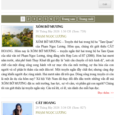
1
2
3
4
5
6
7
Trang sau
Trang cuối
XÓM BỜ MƯƠNG
30 Tháng Bảy 2026
1:56 CH
(Xem: 759)
PHẠM NGỌC LƯƠNG
XÓM BỜ MƯƠNG – Truyện thứ hai trong bộ ba "Tam Quan"
của Phạm Ngọc Lương. Hôm qua, chúng tôi giới thiệu CÁT
HOANG. Hôm nay là XÓM BỜ MƯƠNG – truyện ngắn thứ hai trong bộ ba Tam Quan
của nhà văn trẻ Phạm Ngọc Lương, từng đăng trên Hợp Lưu số 87 (2006). Hơn hai mươi
năm trước, nhà phê bình Thụy Khuê đã gọi đây là "một câu chuyện cổ tích kinh dị", nơi cái
chết của một dòng sông song hành với sự mục rữa của môi trường, sự tha hóa của con
người và số phận bi thảm của một đứa trẻ. Một truyện ngắn đầy chất thơ, nhưng càng đẹp
càng khiến người đọc rùng mình. Hai mươi năm đã trôi qua. Dòng sông trong truyện có còn
là một ẩn dụ của hôm nay? Xã hội Việt Nam đã thay đổi đến đâu trước những vấn đề mà
XÓM BỜ MƯƠNG đặt ra: môi trường, bạo lực, sự vô cảm, và phẩm giá con người? Chúng
tôi xin giới thiệu lại truyện ngắn này. Câu trả lời, có lẽ, xin dành cho mỗi bạn đọc.
Đọc thêm
CÁT HOANG
29 Tháng Bảy 2026
3:34 CH
(Xem: 827)
PHẠM NGỌC LƯƠNG