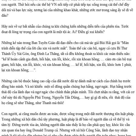
con người. Thử hỏi nếu các thế hệ VN nối tiếp cứ phải tiếp tục sống trong cái thể chế đầy
dối trá và bạo lực này, tương lai của những khao khát, những ước mơ trong sáng ấy sẽ đi về
đâu?
Hãy nói về sự bất nhẫn của chúng ta khi chứng kiến những diễn tiến của phiên tòa. Tước
đoạt đi lòng tự trọng của con người là một tội ác. Ai? Điều gì xui khiến?
Những kẻ nào trong Ban Tuyên Giáo đã đạo diễn cho cái mà tác giả Bùi Hải gọi là “Màn
trình diễn tập thể của lời cầu xin và nước mắt”. Toàn thể các cán bộ, ngay cả cựu Bí Thư
Thành Ủy Sài Gòn, ông Đinh La Thăng, tất cả đều không thoát ra khỏi các màn thiểu não:
“kể lể hoàn cảnh gia đình, hối hận, xin lỗi, khóc, rồi xin khoan hồng; … cám ơn cán bộ trại
giam, hối hận, xin lỗi, khóc, và xin khoan hồng; … kể lể, hối hận, xin lỗi, khóc hơn 1 phút,
lại xin khoan hồng; …”.
Những cán bộ thuộc hàng cao cấp của đất nước đã tự đánh mất tư cách của chính họ trước
đồng bào mình. Và nó khiến một số đông quần chúng hụt hẫng, ngơ ngác. Hụt hẫng trước
thái độ của lãnh đạo và ngơ ngác cho chính thân phận mình. Tôi chợt nhận ra rằng, với cái cơ
chế này thì dù Nguyễn Phú Trọng, Nguyễn Tấn Dũng,… hay gì gì đi nữa, rồi thái độ của
họ cũng sẽ như Thăng, như Thanh mà thôi!
Con người, ai cũng muốn được an toàn, được sống trong một đất nước thượng tôn luật pháp.
Trong những xã hội dân chủ tây phương, luật pháp là để bảo vệ người dân cả về thể lý và
tâm lý. Đứng trước tòa án, không người dân nào thấy là họ cần phải quỵ lụy, khóc lóc cầu
xin quan tòa hay ông Donald Trump cả. Nhưng với xã hội Cộng Sản, lãnh đạo tuy nhận
mình là tôi tớ của dân nhưng lại có nhu cầu được nhìn thấy người dân tuân phục; hung bạo