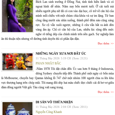
Bích Lan sinh trưởng ở Đồng Nai, tính tình hiền lành và có
ngoại hình dễ nhìn. Năm nay bốn mươi tuổi. Ở cái tuổi mà
nhiều người phụ nữ đã có con vào đại học, cô trở về căn hộ của
mình mỗi chiều với một chùm chìa khóa và sự im lặng. Từ ban
công tầng mười sáu nhìn xuống, thành phố đêm nào cũng sáng
rực. Xe cộ vẫn xuôi ngược, những ô cửa vẫn hắt ra ánh đèn
vàng ấm áp. Chỉ có căn hộ của Lan, nhiều lúc rộng đến mức
nghe rõ tiếng dép của chính mình trên nền gạch. Sự nghiệp làm
ăn thì thuận tiện nhưng về đường tình duyên thì có phần lận đận.
Đọc thêm
NHỮNG NGÀY XƯA NƠI ĐẤT ÚC
11 Tháng Bảy 2026
5:19 CH
(Xem: 2121)
PHAN NHẬT BẮC
-Năm 1978 Tôi đặt chân đến Úc sau hơn 9 tháng ở Indonesia,
dừng Sydney chuyển tiếp đến Thành phố một ngày có bốn mùa
là Melbourne, chuyến bay Qantas khổng lồ 747 chở một nhóm 100 người chia ra lên khu
vực thượng hạng trên chóp mũi. Tôi mang đôi dép hai màu chiếc đực chiếc cái đi bơ vơ giữa
đám đông người Việt gốc Tàu cùng vali sang trọng.
Đọc thêm
DI SẢN VÔ THỪA NHẬN
11 Tháng Bảy 2026
2:04 CH
(Xem: 2011)
Nguyễn Công Khanh