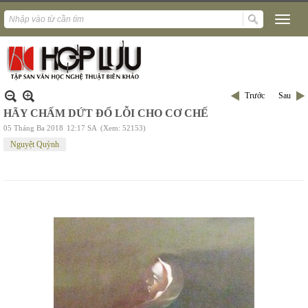
Trước
Sau
HÃY CHẤM DỨT ĐỔ LỖI CHO CƠ CHẾ
05 Tháng Ba 2018
12:17 SA
(Xem: 52153)
Nguyệt Quỳnh