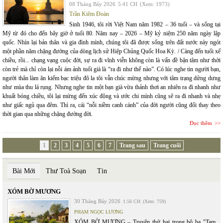
08 Tháng Bảy 2026
5:41 CH
(Xem: 1973)
Trần Kiêm Đoàn
Sinh 1946, tôi rời Việt Nam năm 1982 – 36 tuổi – và sống tại
Mỹ từ đó cho đến bây giờ ở tuổi 80. Năm nay – 2026 – Mỹ kỷ niệm 250 năm ngày lập
quốc. Nhìn lại bản thân và gia đình mình, chúng tôi đã được sống trên đất nước này ngót
một phần năm chặng đường của dòng lịch sử Hiệp Chủng Quốc Hoa Kỳ. / Càng đến tuổi xế
chiều, rồi... chạng vạng cuộc đời, sự ra đi vĩnh viễn không còn là vấn đề bận tâm như thời
còn trẻ mà chỉ còn lại nỗi ám ảnh tuổi già là “ra đi như thế nào”. Có lúc nghe tin người bạn,
người thân làm ăn kiếm bạc triệu đô la tôi vẫn chúc mừng nhưng với tâm trạng dửng dưng
như mùa thu lá rụng. Nhưng nghe tin một bạn già vừa thảnh thơi an nhiên ra đi nhanh như
khuất bóng chiều, tôi lại mừng đến xúc động và ước chi mình cũng sẽ ra đi nhanh và nhẹ
như giấc ngủ qua đêm. Thì ra, cái “nỗi niềm canh cánh” của đời người cũng đổi thay theo
thời gian qua những chặng đường đời.
Đọc thêm
1
2
3
4
5
6
7
Trang sau
Trang cuối
Bài Mới
Thư Toà Soạn
Tin
XÓM BỜ MƯƠNG
30 Tháng Bảy 2026
1:56 CH
(Xem: 759)
PHẠM NGỌC LƯƠNG
XÓM BỜ MƯƠNG – Truyện thứ hai trong bộ ba "Tam