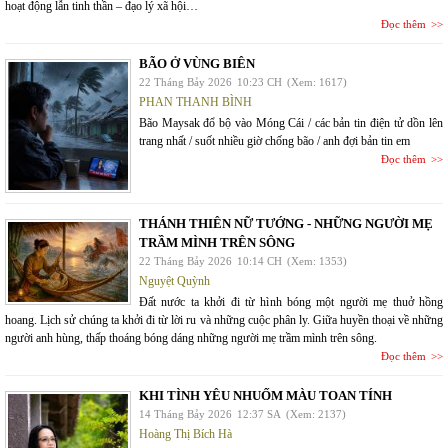
hoạt động lẫn tinh thần – đạo lý xã hội…
Đọc thêm
BÃO Ở VÙNG BIÊN
22 Tháng Bảy 2026
10:23 CH
(Xem: 1617)
PHAN THANH BÌNH
Bão Maysak đổ bộ vào Móng Cái / các bản tin điện tử dồn lên
trang nhất / suốt nhiều giờ chống bão / anh đợi bản tin em
Đọc thêm
THÁNH THIÊN NỮ TƯỚNG - NHỮNG NGƯỜI MẸ
TRẦM MÌNH TRÊN SÔNG
22 Tháng Bảy 2026
10:14 CH
(Xem: 1353)
Nguyệt Quỳnh
Đất nước ta khởi đi từ hình bóng một người mẹ thuở hồng
hoang. Lịch sử chúng ta khởi đi từ lời ru và những cuộc phân ly. Giữa huyền thoại về những
người anh hùng, thấp thoáng bóng dáng những người mẹ trầm mình trên sông.
Đọc thêm
KHI TÌNH YÊU NHUỐM MÀU TOAN TÍNH
14 Tháng Bảy 2026
12:37 SA
(Xem: 2137)
Hoàng Thị Bích Hà