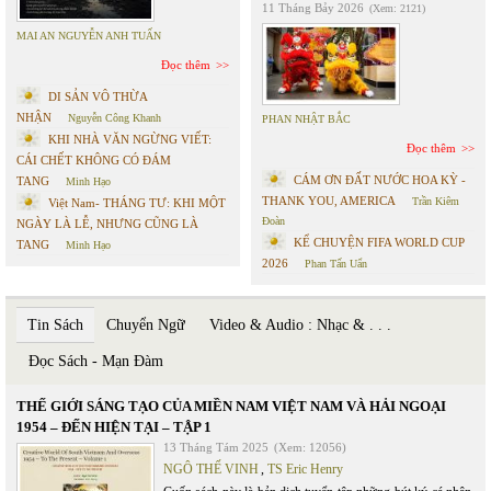
11 Tháng Bảy 2026
(Xem: 2121)
MAI AN NGUYỄN ANH TUẤN
Đọc thêm
DI SẢN VÔ THỪA
NHẬN
Nguyễn Công Khanh
PHAN NHẬT BẮC
KHI NHÀ VĂN NGỪNG VIẾT:
Đọc thêm
CÁI CHẾT KHÔNG CÓ ĐÁM
CÁM ƠN ĐẤT NƯỚC HOA KỲ -
TANG
Minh Hạo
THANK YOU, AMERICA
Trần Kiêm
Việt Nam- THÁNG TƯ: KHI MỘT
Đoàn
NGÀY LÀ LỄ, NHƯNG CŨNG LÀ
KỂ CHUYỆN FIFA WORLD CUP
TANG
Minh Hạo
2026
Phan Tấn Uẩn
Tin Sách
Chuyển Ngữ
Video & Audio : Nhạc & . . .
Đọc Sách - Mạn Đàm
THẾ GIỚI SÁNG TẠO CỦA MIỀN NAM VIỆT NAM VÀ HẢI NGOẠI
1954 – ĐẾN HIỆN TẠI – TẬP 1
13 Tháng Tám 2025
(Xem: 12056)
NGÔ THẾ VINH
,
TS Eric Henry