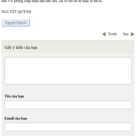
dân VN không chấp nhận làm đàn cừu, cái cơ chế đó tự khắc sẽ tan đi.
NGUYỆT QUỲNH
Nguyệt Quỳnh
Trước
Sau
Gửi ý kiến của bạn
Tên của bạn
Email của bạn