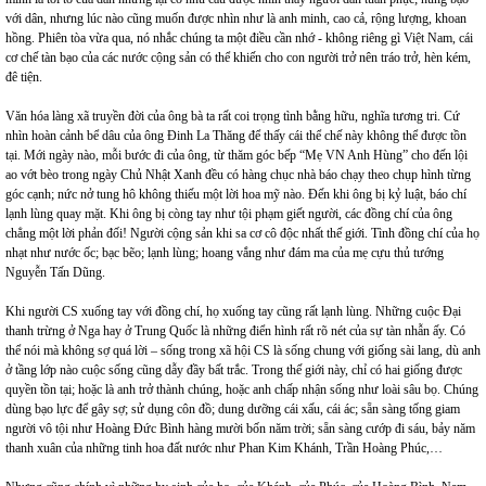
với dân, nhưng lúc nào cũng muốn được nhìn như là anh minh, cao cả, rộng lượng, khoan
hồng. Phiên tòa vừa qua, nó nhắc chúng ta một điều cần nhớ - không riêng gì Việt Nam, cái
cơ chế tàn bạo của các nước cộng sản có thể khiến cho con người trở nên tráo trở, hèn kém,
đê tiện.
Văn hóa làng xã truyền đời của ông bà ta rất coi trọng tình bằng hữu, nghĩa tương tri. Cứ
nhìn hoàn cảnh bể dâu của ông Đinh La Thăng để thấy cái thể chế này không thể được tồn
tại. Mới ngày nào, mỗi bước đi của ông, từ thăm góc bếp “Mẹ VN Anh Hùng” cho đến lội
ao vớt bèo trong ngày Chủ Nhật Xanh đều có hàng chục nhà báo chạy theo chụp hình từng
góc cạnh; nức nở tung hô không thiếu một lời hoa mỹ nào. Đến khi ông bị kỷ luật, báo chí
lạnh lùng quay mặt. Khi ông bị còng tay như tội phạm giết người, các đồng chí của ông
chẳng một lời phản đối! Người cộng sản khi sa cơ cô độc nhất thế giới. Tình đồng chí của họ
nhạt như nước ốc; bạc bẽo; lạnh lùng; hoang vắng như đám ma của mẹ cựu thủ tướng
Nguyễn Tấn Dũng.
Khi người CS xuống tay với đồng chí, họ xuống tay cũng rất lạnh lùng. Những cuộc Đại
thanh trừng ở Nga hay ở Trung Quốc là những điển hình rất rõ nét của sự tàn nhẫn ấy. Có
thể nói mà không sợ quá lời – sống trong xã hội CS là sống chung với giống sài lang, dù anh
ở tầng lớp nào cuộc sống cũng dẫy đầy bất trắc. Trong thế giới này, chỉ có hai giống được
quyền tồn tại; hoặc là anh trở thành chúng, hoặc anh chấp nhận sống như loài sâu bọ. Chúng
dùng bạo lực để gây sợ; sử dụng côn đồ; dung dưỡng cái xấu, cái ác; sẵn sàng tống giam
người vô tội như Hoàng Đức Bình hàng mười bốn năm trời; sẵn sàng cướp đi sáu, bảy năm
thanh xuân của những tinh hoa đất nước như Phan Kim Khánh, Trần Hoàng Phúc,…