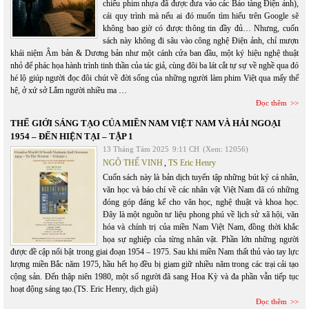
chiếu phim nhựa đã được đưa vào các Bảo tàng Điện ảnh),
cái quy trình mà nếu ai đó muốn tìm hiểu trên Google sẽ
không bao giờ có được thông tin đầy đủ… Nhưng, cuốn
sách này không đi sâu vào công nghệ Điện ảnh, chỉ mượn
khái niệm Âm bản & Dương bản như một cánh cửa ban đầu, một ký hiệu nghệ thuật
nhỏ để phác họa hành trình tinh thần của tác giả, cùng đôi ba lát cắt tự sự về nghề qua đó
hé lộ giúp người đọc đôi chút về đời sống của những người làm phim Việt qua mấy thế
hệ, ở xứ sở Lắm người nhiều ma …
Đọc thêm
THẾ GIỚI SÁNG TẠO CỦA MIỀN NAM VIỆT NAM VÀ HẢI NGOẠI
1954 – ĐẾN HIỆN TẠI – TẬP 1
13 Tháng Tám 2025
9:11 CH
(Xem: 12056)
NGÔ THẾ VINH
,
TS Eric Henry
Cuốn sách này là bản dịch tuyển tập những bút ký cá nhân,
văn học và báo chí về các nhân vật Việt Nam đã có những
đóng góp đáng kể cho văn học, nghệ thuật và khoa học.
Đây là một nguồn tư liệu phong phú về lịch sử xã hội, văn
hóa và chính trị của miền Nam Việt Nam, đồng thời khắc
họa sự nghiệp của từng nhân vật. Phần lớn những người
được đề cập nổi bật trong giai đoạn 1954 – 1975. Sau khi miền Nam thất thủ vào tay lực
lượng miền Bắc năm 1975, hầu hết họ đều bị giam giữ nhiều năm trong các trại cải tạo
cộng sản. Đến thập niên 1980, một số người đã sang Hoa Kỳ và đa phần vẫn tiếp tục
hoạt động sáng tạo.(TS. Eric Henry, dịch giả)
Đọc thêm