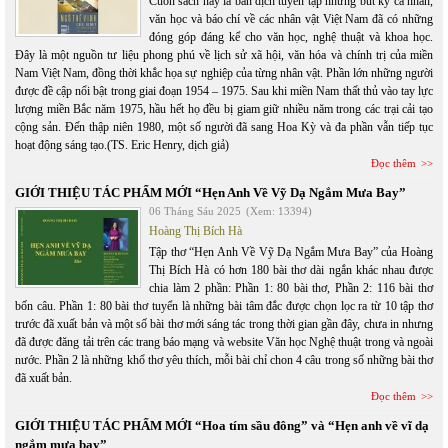
Cuốn sách này là bản dịch tuyển tập những bút ký cá nhân,
văn học và báo chí về các nhân vật Việt Nam đã có những
đóng góp đáng kể cho văn học, nghệ thuật và khoa học.
Đây là một nguồn tư liệu phong phú về lịch sử xã hội, văn hóa và chính trị của miền
Nam Việt Nam, đồng thời khắc họa sự nghiệp của từng nhân vật. Phần lớn những người
được đề cập nổi bật trong giai đoạn 1954 – 1975. Sau khi miền Nam thất thủ vào tay lực
lượng miền Bắc năm 1975, hầu hết họ đều bị giam giữ nhiều năm trong các trại cải tạo
cộng sản. Đến thập niên 1980, một số người đã sang Hoa Kỳ và đa phần vẫn tiếp tục
hoạt động sáng tạo.(TS. Eric Henry, dịch giả)
Đọc thêm
GIỚI THIỆU TÁC PHẨM MỚI “Hẹn Anh Về Vỹ Dạ Ngắm Mưa Bay”
06 Tháng Sáu 2025
(Xem: 13394)
Hoàng Thị Bích Hà
Tập thơ “Hẹn Anh Về Vỹ Dạ Ngắm Mưa Bay” của Hoàng
Thị Bích Hà có hơn 180 bài thơ dài ngắn khác nhau được
chia làm 2 phần: Phần 1: 80 bài thơ, Phần 2: 116 bài thơ
bốn câu. Phần 1: 80 bài thơ tuyển là những bài tâm đắc được chọn lọc ra từ 10 tập thơ
trước đã xuất bản và một số bài thơ mới sáng tác trong thời gian gần đây, chưa in nhưng
đã được đăng tải trên các trang báo mạng và website Văn học Nghệ thuật trong và ngoài
nước. Phần 2 là những khổ thơ yêu thích, mỗi bài chỉ chon 4 câu trong số những bài thơ
đã xuất bản.
Đọc thêm
GIỚI THIỆU TÁC PHẨM MỚI “Hoa tím sầu đông” và “Hẹn anh về vĩ dạ
ngắm mưa bay”