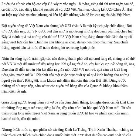
Phiên tòa xử các cán bộ cao cấp CS xảy ra vào ngày 18 tháng giêng thì chỉ năm ngày sau đó,
cả đất nước trào dâng khí thế sục sôi cổ vũ U23 Việt Nam vào chung kết U23 Châu Á. Hai
sự kiện tuy khác xa nhau nhưng có liên hệ đến những vấn đề lớn của người dân Việt Nam.
Đội tuyển bóng đá Việt Nam vào chung kết U23 châu Á là một kỳ tích gây chấn động! Bởi
từ trước đến nay, đội VN được biết đến như là một trong những đội banh yếu nhất châu lục.
Đây là thành quả mà những cầu thủ trẻ U23 Việt Nam xứng đáng được nhận lãnh do sự cố
gắng vượt bực của họ. Chính họ chứ không ai khác, đã tạo nên phép màu này. Sau chiến
thắng, người dân cả nước đã ùa ra đường hò reo trong hạnh phúc.
Nhìn làn sóng người tràn ngập các nẻo đường thành phố với nụ cười rạng rỡ, chúng ta có thể
nói VN là một đất nước trẻ đầy năng lực. Ký giả người Anh, cây bút kỳ cựu về bóng đá, ông
Duerden đã diễn tả trận bán kết diễn ra giữa một U23 VN non trẻ, quả cảm và U23 Iraq
tiếng tăm, mạnh mẽ là “120 phút của một cuộc rượt đuổi tỷ số quá kinh hoàng cho những
người yếu tim”. Riêng tôi, nhìn khuôn mặt điềm tĩnh của thủ môn Bùi Tiến Dũng trước
những cú sút trực tiếp, sấm sét từ các tuyển thủ hàng đầu của Qatar tôi không khỏi thầm
hãnh diện về anh.
Giữa dòng người, trong niềm vui vỡ òa của đêm chiến thắng, tôi nghe được cả nỗi khát khao
từ những lồng ngực trẻ trong tiếng la lớn, đầy cảm xúc: “tự hào quá Việt Nam ơi!”. Từ sâu
thẳm trong lòng mỗi người Việt Nam, ai cũng muốn được tự hào về phẩm cách của mình,
bạn bè mình, dân tộc mình.
Nhưng ở đất nước ta, qua phiên xử các ông Đinh La Thăng, Trịnh Xuân Thanh,… chúng ta
thấy rõ cái cơ chế chuyên chính đang muốn hủy diệt, tước đoạt đi điều cao quý nhất đó của