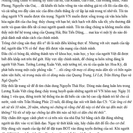
Nhưng cũng chính vì những hy sinh của họ, của Khánh, của Phúc, của Hoàng Bình, Nam
Phong, Nguyễn văn Oai,… đã khiến tôi luôn vững tin vào những giá trị cốt lõi của dân tộc,
và cái tiếng reo đầy cảm xúc của đêm chiến thắng ấy cứ lập lại mãi trong trí nhớ tôi. Tôi tin
rằng người VN muốn được tôn trọng. Người VN muốn được sống trong cái văn hóa hiền
hòa ngàn đời của cha ông: thủy chung với bạn bè; tách bạch với điều xấu tốt; yêu thương đất
nước và quan tâm đến tất cả mọi người quanh mình. Tôi tin rằng chúng ta không muốn nhìn
thấy một thế hệ trong sáng của Quang Hải, Bùi Tiến Dũng,… mai kia vì một lý do nào đó
phải đánh mất nhân cách của chính mình.
Trông chờ cộng sản thay đổi ư? đó là một điều không thực tế. Nhưng với sức mạnh của tập
thể, người dân VN có thể thay đổi được vận mạng của chính mình.
Đâu chỉ có bóng đá, những thành tựu về khoa học, toán học, y học của người Việt đã được
biết đến khắp nơi trên thế giới. Hãy vực dậy chính mình, để chúng ta luôn xứng đáng là
người Việt Nam. Tướng Lương Xuân Việt, một tướng trẻ, ưu tú của quân lực Hoa Kỳ, đã
phát biểu trong một cuộc phỏng vấn:
" …tôi cũng rất may có dòng máu dân tộc có bốn ngàn
năm văn hiến, và trong máu tôi có dòng máu của Quang Trung, Lê Lợi, Trần Hưng Đạo và
Ngô Quyền."
Hãy thôi lật trang sử để đi tìm chân dung Nguyễn Thái Học. Dòng máu đang luân lưu trong
Lương Xuân Việt cũng đang chảy trong huyết quản những người trẻ VN hôm nay. Ngày 31
tháng 1 vừa qua, đứng trước hệ thống tòa án đã biến các cán bộ cao cấp thành trò hề cho cả
nước, sinh viên Trần Hoàng Phúc 23 tuổi, đã dõng dạc nói với lãnh đạo CS: “
Các ông có thể
xét xử tôi 10 năm, 20 năm, nhưng nó chứng tỏ rằng chế độ này có thể tồn tại đến mức đó
không? Và tôi sẽ tiếp tục chống lại đến khi nào xã hội có dân chủ thì thôi”
.
Hãy chấm dứt ngay cảnh phơi vi cá trên nóc tòa nhà Đại Sứ bằng cách đặt đúng những
người tài đức vào vị trí lãnh đạo. Ngay từ thời khắc này, hãy chấm dứt đổ lỗi cho cơ chế.
Hãy dùng sức mạnh của tập thể để đặt trạm BOT vào đúng tuyến đường của nó. Khi người