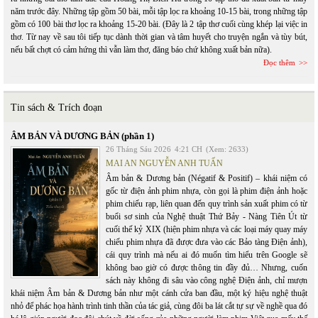
năm trước đây. Những tập gồm 50 bài, mỗi tập lọc ra khoảng 10-15 bài, trong những tập
gồm có 100 bài thơ lọc ra khoảng 15-20 bài. (Đây là 2 tập thơ cuối cùng khép lại việc in
thơ. Từ nay về sau tôi tiếp tục dành thời gian và tâm huyết cho truyện ngắn và tùy bút,
nếu bất chợt có cảm hứng thì vẫn làm thơ, đăng báo chứ không xuất bản nữa).
Đọc thêm
Tin sách & Trích đoạn
ÂM BẢN VÀ DƯƠNG BẢN (phần 1)
26 Tháng Sáu 2026
4:21 CH
(Xem: 2633)
MAI AN NGUYỄN ANH TUẤN
Âm bản & Dương bản (Négatif & Positif) – khái niệm có
gốc từ điện ảnh phim nhựa, còn gọi là phim điện ảnh hoặc
phim chiếu rạp, liên quan đến quy trình sản xuất phim có từ
buổi sơ sinh của Nghệ thuật Thứ Bảy - Nàng Tiên Út từ
cuối thế kỷ XIX (hiện phim nhựa và các loại máy quay máy
chiếu phim nhựa đã được đưa vào các Bảo tàng Điện ảnh),
cái quy trình mà nếu ai đó muốn tìm hiểu trên Google sẽ
không bao giờ có được thông tin đầy đủ… Nhưng, cuốn
sách này không đi sâu vào công nghệ Điện ảnh, chỉ mượn
khái niệm Âm bản & Dương bản như một cánh cửa ban đầu, một ký hiệu nghệ thuật
nhỏ để phác họa hành trình tinh thần của tác giả, cùng đôi ba lát cắt tự sự về nghề qua đó