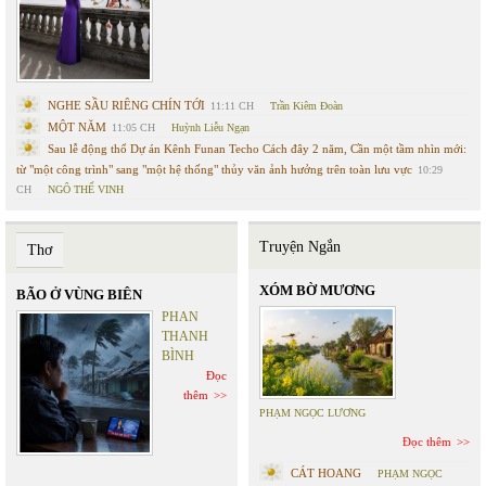
NGHE SẦU RIÊNG CHÍN TỚI
11:11 CH
Trần Kiêm Đoàn
MỘT NĂM
11:05 CH
Huỳnh Liễu Ngạn
Sau lễ động thổ Dự án Kênh Funan Techo Cách đây 2 năm, Cần một tầm nhìn mới:
từ "một công trình" sang "một hệ thống" thủy văn ảnh hưởng trên toàn lưu vực
10:29
CH
NGÔ THẾ VINH
Truyện Ngắn
Thơ
XÓM BỜ MƯƠNG
BÃO Ở VÙNG BIÊN
PHAN
THANH
BÌNH
Đọc
thêm
PHẠM NGỌC LƯƠNG
Đọc thêm
CÁT HOANG
PHẠM NGỌC