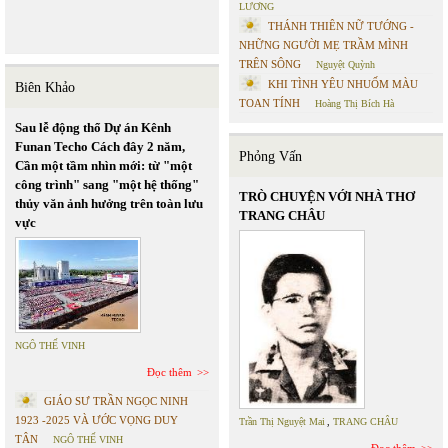
LƯƠNG
THÁNH THIÊN NỮ TƯỚNG -
NHỮNG NGƯỜI MẸ TRẦM MÌNH
TRÊN SÔNG
Nguyệt Quỳnh
KHI TÌNH YÊU NHUỐM MÀU
Biên Khảo
TOAN TÍNH
Hoàng Thị Bích Hà
Sau lễ động thổ Dự án Kênh
Funan Techo Cách đây 2 năm,
Phỏng Vấn
Cần một tầm nhìn mới: từ "một
công trình" sang "một hệ thống"
TRÒ CHUYỆN VỚI NHÀ THƠ
thủy văn ảnh hưởng trên toàn lưu
TRANG CHÂU
vực
NGÔ THẾ VINH
Đọc thêm
GIÁO SƯ TRẦN NGỌC NINH
1923 -2025 VÀ ƯỚC VỌNG DUY
Trần Thị Nguyệt Mai
,
TRANG CHÂU
TÂN
NGÔ THẾ VINH
Đọc thêm