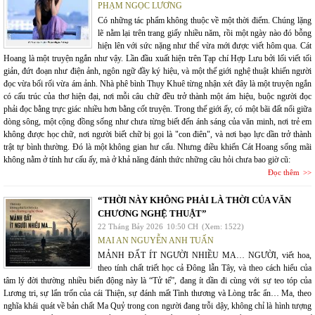
PHẠM NGỌC LƯƠNG
Có những tác phẩm không thuộc về một thời điểm. Chúng lặng
lẽ nằm lại trên trang giấy nhiều năm, rồi một ngày nào đó bỗng
hiện lên với sức nặng như thể vừa mới được viết hôm qua. Cát
Hoang là một truyện ngắn như vậy. Lần đầu xuất hiện trên Tạp chí Hợp Lưu bởi lối viết tối
giản, đứt đoạn như điện ảnh, ngôn ngữ đầy ký hiệu, và một thế giới nghệ thuật khiến người
đọc vừa bối rối vừa ám ảnh. Nhà phê bình Thụy Khuê từng nhận xét đây là một truyện ngắn
có cấu trúc của thơ hiện đại, nơi mỗi câu chữ đều trở thành một ám hiệu, buộc người đọc
phải đọc bằng trực giác nhiều hơn bằng cốt truyện. Trong thế giới ấy, có một bãi đất nổi giữa
dòng sông, một cộng đồng sống như chưa từng biết đến ánh sáng của văn minh, nơi trẻ em
không được học chữ, nơi người biết chữ bị gọi là "con điên", và nơi bạo lực dần trở thành
trật tự bình thường. Đó là một không gian hư cấu. Nhưng điều khiến Cát Hoang sống mãi
không nằm ở tính hư cấu ấy, mà ở khả năng đánh thức những câu hỏi chưa bao giờ cũ:
Đọc thêm
“THỜI NÀY KHÔNG PHẢI LÀ THỜI CỦA VĂN
CHƯƠNG NGHỆ THUẬT”
22 Tháng Bảy 2026
10:50 CH
(Xem: 1522)
MAI AN NGUYỄN ANH TUẤN
MẢNH ĐẤT ÍT NGƯỜI NHIỀU MA… NGƯỜI, viết hoa,
theo tính chất triết học cả Đông lẫn Tây, và theo cách hiểu của
tâm lý đời thường nhiều biến động này là “Tử tế”, đang ít dần đi cùng với sự teo tóp của
Lương tri, sự lẩn trốn của cái Thiện, sự đánh mất Tình thương và Lòng trắc ẩn… Ma, theo
nghĩa khái quát về bản chất Ma Quỷ trong con người đang trỗi dậy, không chỉ là hình tượng