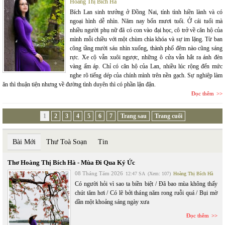
Hoàng Thị Bích Hà
Bích Lan sinh trưởng ở Đồng Nai, tính tình hiền lành và có
ngoại hình dễ nhìn. Năm nay bốn mươi tuổi. Ở cái tuổi mà
nhiều người phụ nữ đã có con vào đại học, cô trở về căn hộ của
mình mỗi chiều với một chùm chìa khóa và sự im lặng. Từ ban
công tầng mười sáu nhìn xuống, thành phố đêm nào cũng sáng
rực. Xe cộ vẫn xuôi ngược, những ô cửa vẫn hắt ra ánh đèn
vàng ấm áp. Chỉ có căn hộ của Lan, nhiều lúc rộng đến mức
nghe rõ tiếng dép của chính mình trên nền gạch. Sự nghiệp làm
ăn thì thuận tiện nhưng về đường tình duyên thì có phần lận đận.
Đọc thêm
1
2
3
4
5
6
7
Trang sau
Trang cuối
Bài Mới
Thư Toà Soạn
Tin
Thơ Hoàng Thị Bích Hà - Mùa Đi Qua Ký Ức
08 Tháng Tám 2026
12:47 SA
(Xem: 107)
Hoàng Thị Bích Hà
Có người hỏi vì sao ta biền biệt / Đã bao mùa không thấy
chút tăm hơi / Có lẽ bởi tháng năm rong ruỗi quá / Bụi mờ
dần một khoảng sáng ngày xưa
Đọc thêm