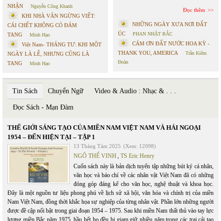
NHẬN
Nguyễn Công Khanh
Đọc thêm
KHI NHÀ VĂN NGỪNG VIẾT:
NHỮNG NGÀY XƯA NƠI ĐẤT
CÁI CHẾT KHÔNG CÓ ĐÁM
ÚC
PHAN NHẬT BẮC
TANG
Minh Hạo
CÁM ƠN ĐẤT NƯỚC HOA KỲ -
Việt Nam- THÁNG TƯ: KHI MỘT
THANK YOU, AMERICA
Trần Kiêm
NGÀY LÀ LỄ, NHƯNG CŨNG LÀ
Đoàn
TANG
Minh Hạo
Tin Sách
Chuyển Ngữ
Video & Audio : Nhạc & . . .
Đọc Sách - Mạn Đàm
THẾ GIỚI SÁNG TẠO CỦA MIỀN NAM VIỆT NAM VÀ HẢI NGOẠI
1954 – ĐẾN HIỆN TẠI – TẬP 1
13 Tháng Tám 2025
(Xem: 12098)
NGÔ THẾ VINH
,
TS Eric Henry
Cuốn sách này là bản dịch tuyển tập những bút ký cá nhân,
văn học và báo chí về các nhân vật Việt Nam đã có những
đóng góp đáng kể cho văn học, nghệ thuật và khoa học.
Đây là một nguồn tư liệu phong phú về lịch sử xã hội, văn hóa và chính trị của miền
Nam Việt Nam, đồng thời khắc họa sự nghiệp của từng nhân vật. Phần lớn những người
được đề cập nổi bật trong giai đoạn 1954 – 1975. Sau khi miền Nam thất thủ vào tay lực
lượng miền Bắc năm 1975, hầu hết họ đều bị giam giữ nhiều năm trong các trại cải tạo