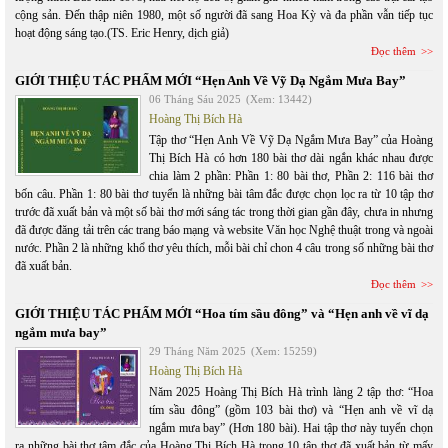
cộng sản. Đến thập niên 1980, một số người đã sang Hoa Kỳ và đa phần vẫn tiếp tục
hoạt động sáng tạo.(TS. Eric Henry, dịch giả)
Đọc thêm
GIỚI THIỆU TÁC PHẨM MỚI “Hẹn Anh Về Vỹ Dạ Ngắm Mưa Bay”
06 Tháng Sáu 2025
(Xem: 13442)
Hoàng Thị Bích Hà
Tập thơ “Hẹn Anh Về Vỹ Dạ Ngắm Mưa Bay” của Hoàng
Thị Bích Hà có hơn 180 bài thơ dài ngắn khác nhau được
chia làm 2 phần: Phần 1: 80 bài thơ, Phần 2: 116 bài thơ
bốn câu. Phần 1: 80 bài thơ tuyển là những bài tâm đắc được chọn lọc ra từ 10 tập thơ
trước đã xuất bản và một số bài thơ mới sáng tác trong thời gian gần đây, chưa in nhưng
đã được đăng tải trên các trang báo mạng và website Văn học Nghệ thuật trong và ngoài
nước. Phần 2 là những khổ thơ yêu thích, mỗi bài chỉ chon 4 câu trong số những bài thơ
đã xuất bản.
Đọc thêm
GIỚI THIỆU TÁC PHẨM MỚI “Hoa tím sầu đông” và “Hẹn anh về vĩ dạ
ngắm mưa bay”
29 Tháng Năm 2025
(Xem: 15259)
Hoàng Thị Bích Hà
Năm 2025 Hoàng Thị Bích Hà trình làng 2 tập thơ: “Hoa
tím sầu đông” (gồm 103 bài thơ) và “Hẹn anh về vĩ dạ
ngắm mưa bay” (Hơn 180 bài). Hai tập thơ này tuyển chọn
ra những bài thơ tâm đắc của Hoàng Thị Bích Hà trong 10 tập thơ đã xuất bản từ mấy