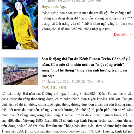
07 Tháng Tám 2026
11:05 CH
(Xem: 69)
Huỳnh Liễu Ngạn
tháng giêng hoa xoan chưa nở / thì em đã vội lấy chồng / mùi
hương còn đang dang dở / rụng đầy xuống cả dòng sông / ***
tháng hai ánh trăng vừa cũ / chênh chao ngõ vắng im lìm / em
không còn gì để nói / chỉ màu nắng nhạt qua tim /
Đọc thêm
Sau lễ động thổ Dự án Kênh Funan Techo Cách đây 2
năm, Cần một tầm nhìn mới: từ "một công trình"
sang "một hệ thống" thủy văn ảnh hưởng trên toàn
lưu vực
07 Tháng Tám 2026
10:29 CH
(Xem: 184)
NGÔ THẾ VINH
Lời dẫn nhập: Hai năm sau lễ động thổ ngày 5 tháng 8 năm 2024, Kênh Funan Techo vẫn
đang được thi công theo từng đoạn, chưa hoàn thành toàn tuyến khoảng 180 km. Tác giả
phân tích rõ dự án không chỉ là tuyến giao thông đường thủy đơn thuần mà còn là công trình
điều tiết nước đa mục tiêu, có nguy cơ ảnh hưởng đến chế độ lũ, phân phối phù sa và xâm
nhập mặn ở Đồng bằng sông Cửu Long. Đặc biệt, dự án đã vi phạm nghiêm trọng Điều 5
của Hiệp định Mekong 1995. Cam Bốt đã cố tình xếp kênh Funan Techo vào nhóm “dự án
trên dòng nhánh” để chỉ phải làm thủ tục Thông báo đơn giản, thay vì thực hiện thủ tục
Tham vấn trước (Prior Consultation) bắt buộc theo quy trình PNPCA. Thực tế, kênh kết nối