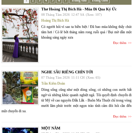
1
2
3
4
5
6
7
Trang sau
Trang cuối
Thơ Hoàng Thị Bích Hà - Mùa Đi Qua Ký Ức
08 Tháng Tám 2026
12:47 SA
(Xem: 107)
Hoàng Thị Bích Hà
Có người hỏi vì sao ta biền biệt / Đã bao mùa không thấy chút
tăm hơi / Có lẽ bởi tháng năm rong ruỗi quá / Bụi mờ dần một
khoảng sáng ngày xưa
Đọc thêm
NGHE SẦU RIÊNG CHÍN TỚI
07 Tháng Tám 2026
11:11 CH
(Xem: 65)
Trần Kiêm Đoàn
Dòng sống cũng như một dòng sông; có những con nước bất
ngờ và những khúc quanh nghiệt ngã. Tôi quyết định chuyến đi
từ Mỹ về cao nguyên Đắk Lắk - Buôn Ma Thuột chỉ trong vòng
mười lăm phút trước một ngọn trào tỉnh cảm đòi hỏi cần đến
một chuyến đi xa.
Đọc thêm
MỘT NĂM