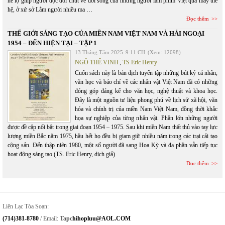
hé lộ giúp người đọc đôi chút về đời sống của những người làm phim Việt qua mấy thế
hệ, ở xứ sở Lắm người nhiều ma …
Đọc thêm
THẾ GIỚI SÁNG TẠO CỦA MIỀN NAM VIỆT NAM VÀ HẢI NGOẠI
1954 – ĐẾN HIỆN TẠI – TẬP 1
13 Tháng Tám 2025
9:11 CH
(Xem: 12098)
NGÔ THẾ VINH
,
TS Eric Henry
Cuốn sách này là bản dịch tuyển tập những bút ký cá nhân,
văn học và báo chí về các nhân vật Việt Nam đã có những
đóng góp đáng kể cho văn học, nghệ thuật và khoa học.
Đây là một nguồn tư liệu phong phú về lịch sử xã hội, văn
hóa và chính trị của miền Nam Việt Nam, đồng thời khắc
họa sự nghiệp của từng nhân vật. Phần lớn những người
được đề cập nổi bật trong giai đoạn 1954 – 1975. Sau khi miền Nam thất thủ vào tay lực
lượng miền Bắc năm 1975, hầu hết họ đều bị giam giữ nhiều năm trong các trại cải tạo
cộng sản. Đến thập niên 1980, một số người đã sang Hoa Kỳ và đa phần vẫn tiếp tục
hoạt động sáng tạo.(TS. Eric Henry, dịch giả)
Đọc thêm
Liên Lạc Tòa Soạn:
(714)381-8780
/ Email:
Tapc
Hihopluu@AOL.COM