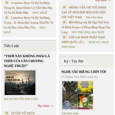
Cristoforo Borri Và Ký Sự Đàng
PHỎNG VẤN TRÍ TUỆ NHÂN
Trong Iii. Quan Khám Lý Trần Đức Hòa
TẠO VỀ HÒA HỢP HÒA GIẢI DÂN
Và Cơ Sở Nước Mặn
THỤY KHUÊ
TỘC VIỆT NAM
Trần Kiêm Đoàn
Cristoforo Borri Và Ký Sự Đàng
RFA Phỏng vấn BS Ngô Thế Vinh
Trong - II. Minh Đức Vương Thái Phi Và
về Kênh Funan và Đồng Bằng Sông Cửu
Cơ Sở Đạo Chúa Đầu Tiên
THỤY
Long
KHUÊ
NGÔ THẾ VINH
,
MAI TRẦN
GẶP LẠI PHAN NHẬT NAM
TRÊN QUỐC LỘ 1
TRẦN VŨ
,
PHAN
Tiểu Luận
NHẬT NAM
“THỜI NÀY KHÔNG PHẢI LÀ
THỜI CỦA VĂN CHƯƠNG
Ký / Tùy Bút
NGHỆ THUẬT”
NGHE SẦU RIÊNG CHÍN TỚI
07 Tháng Tám 2026
(Xem: 65)
MAI AN NGUYỄN ANH TUẤN
Đọc thêm
DI SẢN VÔ THỪA
Trần Kiêm Đoàn