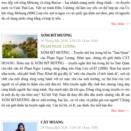
trực tiếp với sông Mekong và sông Bassac – hai nhánh mang nước dòng chính – và chuyển
nước ra Vịnh Thái Lan. Việc né tránh Điều 5 không chỉ làm suy yếu cơ chế hợp tác của Ủy
hội sông Mekong (MRC) mà còn mở ra nguy cơ các quốc gia khác noi theo, phá vỡ nguyên
tắc sử dụng nước công bằng và hợp lý trên ...
Đọc thêm
XÓM BỜ MƯƠNG
30 Tháng Bảy 2026
1:56 CH
(Xem: 854)
PHẠM NGỌC LƯƠNG
XÓM BỜ MƯƠNG – Truyện thứ hai trong bộ ba "Tam Quan"
của Phạm Ngọc Lương. Hôm qua, chúng tôi giới thiệu CÁT
HOANG. Hôm nay là XÓM BỜ MƯƠNG – truyện ngắn thứ hai trong bộ ba Tam Quan
của nhà văn trẻ Phạm Ngọc Lương, từng đăng trên Hợp Lưu số 87 (2006). Hơn hai mươi
năm trước, nhà phê bình Thụy Khuê đã gọi đây là "một câu chuyện cổ tích kinh dị", nơi cái
chết của một dòng sông song hành với sự mục rữa của môi trường, sự tha hóa của con
người và số phận bi thảm của một đứa trẻ. Một truyện ngắn đầy chất thơ, nhưng càng đẹp
càng khiến người đọc rùng mình. Hai mươi năm đã trôi qua. Dòng sông trong truyện có còn
là một ẩn dụ của hôm nay? Xã hội Việt Nam đã thay đổi đến đâu trước những vấn đề mà
XÓM BỜ MƯƠNG đặt ra: môi trường, bạo lực, sự vô cảm, và phẩm giá con người? Chúng
tôi xin giới thiệu lại truyện ngắn này. Câu trả lời, có lẽ, xin dành cho mỗi bạn đọc.
Đọc thêm
CÁT HOANG
29 Tháng Bảy 2026
3:34 CH
(Xem: 939)