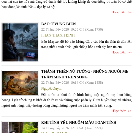
dọa nạt con trẻ nữa mà đang trở thành thế lực khủng khiếp đe dọa thống trị toàn bộ cơ chế
hoạt động lẫn tinh thần – đạo lý xã hội…
Đọc thêm
BÃO Ở VÙNG BIÊN
22 Tháng Bảy 2026
10:23 CH
(Xem: 1756)
PHAN THANH BÌNH
Bão Maysak đổ bộ vào Móng Cái / các bản tin điện tử dồn lên
trang nhất / suốt nhiều giờ chống bão / anh đợi bản tin em
Đọc thêm
THÁNH THIÊN NỮ TƯỚNG - NHỮNG NGƯỜI MẸ
TRẦM MÌNH TRÊN SÔNG
22 Tháng Bảy 2026
10:14 CH
(Xem: 1458)
Nguyệt Quỳnh
Đất nước ta khởi đi từ hình bóng một người mẹ thuở hồng
hoang. Lịch sử chúng ta khởi đi từ lời ru và những cuộc phân ly. Giữa huyền thoại về những
người anh hùng, thấp thoáng bóng dáng những người mẹ trầm mình trên sông.
Đọc thêm
KHI TÌNH YÊU NHUỐM MÀU TOAN TÍNH
14 Tháng Bảy 2026
12:37 SA
(Xem: 2224)