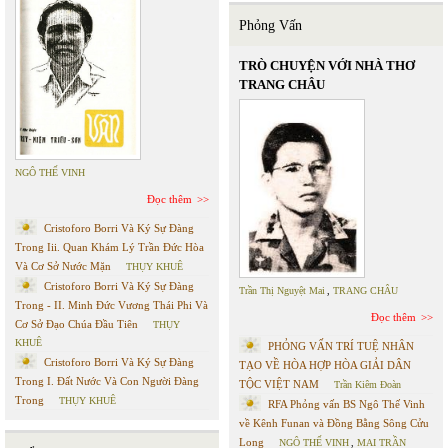
Phỏng Vấn
TRÒ CHUYỆN VỚI NHÀ THƠ
TRANG CHÂU
NGÔ THẾ VINH
Đọc thêm
Cristoforo Borri Và Ký Sự Đàng
Trong Iii. Quan Khám Lý Trần Đức Hòa
Và Cơ Sở Nước Mặn
THỤY KHUÊ
Cristoforo Borri Và Ký Sự Đàng
Trần Thị Nguyệt Mai
,
TRANG CHÂU
Trong - II. Minh Đức Vương Thái Phi Và
Đọc thêm
Cơ Sở Đạo Chúa Đầu Tiên
THỤY
KHUÊ
PHỎNG VẤN TRÍ TUỆ NHÂN
Cristoforo Borri Và Ký Sự Đàng
TẠO VỀ HÒA HỢP HÒA GIẢI DÂN
Trong I. Đất Nước Và Con Người Đàng
TỘC VIỆT NAM
Trần Kiêm Đoàn
Trong
THỤY KHUÊ
RFA Phỏng vấn BS Ngô Thế Vinh
về Kênh Funan và Đồng Bằng Sông Cửu
Long
NGÔ THẾ VINH
,
MAI TRẦN