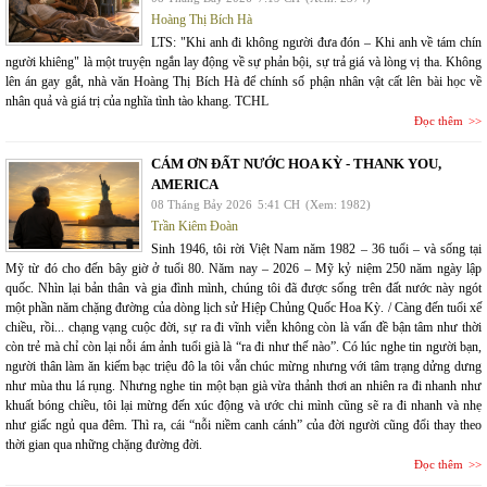
Hoàng Thị Bích Hà
LTS: "Khi anh đi không người đưa đón – Khi anh về tám chín
người khiêng" là một truyện ngắn lay động về sự phản bội, sự trả giá và lòng vị tha. Không
lên án gay gắt, nhà văn Hoàng Thị Bích Hà để chính số phận nhân vật cất lên bài học về
nhân quả và giá trị của nghĩa tình tào khang. TCHL
Đọc thêm
CÁM ƠN ĐẤT NƯỚC HOA KỲ - THANK YOU,
AMERICA
08 Tháng Bảy 2026
5:41 CH
(Xem: 1982)
Trần Kiêm Đoàn
Sinh 1946, tôi rời Việt Nam năm 1982 – 36 tuổi – và sống tại
Mỹ từ đó cho đến bây giờ ở tuổi 80. Năm nay – 2026 – Mỹ kỷ niệm 250 năm ngày lập
quốc. Nhìn lại bản thân và gia đình mình, chúng tôi đã được sống trên đất nước này ngót
một phần năm chặng đường của dòng lịch sử Hiệp Chủng Quốc Hoa Kỳ. / Càng đến tuổi xế
chiều, rồi... chạng vạng cuộc đời, sự ra đi vĩnh viễn không còn là vấn đề bận tâm như thời
còn trẻ mà chỉ còn lại nỗi ám ảnh tuổi già là “ra đi như thế nào”. Có lúc nghe tin người bạn,
người thân làm ăn kiếm bạc triệu đô la tôi vẫn chúc mừng nhưng với tâm trạng dửng dưng
như mùa thu lá rụng. Nhưng nghe tin một bạn già vừa thảnh thơi an nhiên ra đi nhanh như
khuất bóng chiều, tôi lại mừng đến xúc động và ước chi mình cũng sẽ ra đi nhanh và nhẹ
như giấc ngủ qua đêm. Thì ra, cái “nỗi niềm canh cánh” của đời người cũng đổi thay theo
thời gian qua những chặng đường đời.
Đọc thêm