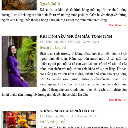
Nguyệt Quỳnh
Đất nước ta khởi đi từ hình bóng một người mẹ thuở hồng
hoang. Lịch sử chúng ta khởi đi từ lời ru và những cuộc phân ly. Giữa huyền thoại về những
người anh hùng, thấp thoáng bóng dáng những người mẹ trầm mình trên sông.
Đọc thêm
KHI TÌNH YÊU NHUỐM MÀU TOAN TÍNH
14 Tháng Bảy 2026
12:37 SA
(Xem: 2154)
Hoàng Thị Bích Hà
Bích Lan sinh trưởng ở Đồng Nai, tính tình hiền lành và có
ngoại hình dễ nhìn. Năm nay bốn mươi tuổi. Ở cái tuổi mà
nhiều người phụ nữ đã có con vào đại học, cô trở về căn hộ của
mình mỗi chiều với một chùm chìa khóa và sự im lặng. Từ ban
công tầng mười sáu nhìn xuống, thành phố đêm nào cũng sáng
rực. Xe cộ vẫn xuôi ngược, những ô cửa vẫn hắt ra ánh đèn
vàng ấm áp. Chỉ có căn hộ của Lan, nhiều lúc rộng đến mức
nghe rõ tiếng dép của chính mình trên nền gạch. Sự nghiệp làm
ăn thì thuận tiện nhưng về đường tình duyên thì có phần lận đận.
Đọc thêm
NHỮNG NGÀY XƯA NƠI ĐẤT ÚC
11 Tháng Bảy 2026
5:19 CH
(Xem: 2132)
PHAN NHẬT BẮC