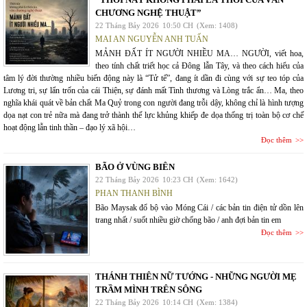
CHƯƠNG NGHỆ THUẬT”
22 Tháng Bảy 2026
10:50 CH
(Xem: 1408)
MAI AN NGUYỄN ANH TUẤN
MẢNH ĐẤT ÍT NGƯỜI NHIỀU MA… NGƯỜI, viết hoa,
theo tính chất triết học cả Đông lẫn Tây, và theo cách hiểu của
tâm lý đời thường nhiều biến động này là “Tử tế”, đang ít dần đi cùng với sự teo tóp của
Lương tri, sự lẩn trốn của cái Thiện, sự đánh mất Tình thương và Lòng trắc ẩn… Ma, theo
nghĩa khái quát về bản chất Ma Quỷ trong con người đang trỗi dậy, không chỉ là hình tượng
dọa nạt con trẻ nữa mà đang trở thành thế lực khủng khiếp đe dọa thống trị toàn bộ cơ chế
hoạt động lẫn tinh thần – đạo lý xã hội…
Đọc thêm
BÃO Ở VÙNG BIÊN
22 Tháng Bảy 2026
10:23 CH
(Xem: 1642)
PHAN THANH BÌNH
Bão Maysak đổ bộ vào Móng Cái / các bản tin điện tử dồn lên
trang nhất / suốt nhiều giờ chống bão / anh đợi bản tin em
Đọc thêm
THÁNH THIÊN NỮ TƯỚNG - NHỮNG NGƯỜI MẸ
TRẦM MÌNH TRÊN SÔNG
22 Tháng Bảy 2026
10:14 CH
(Xem: 1384)