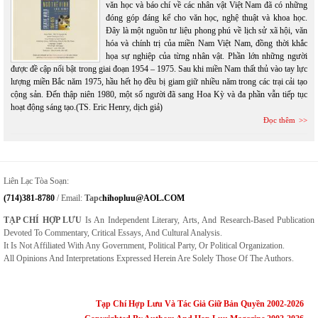
văn học và báo chí về các nhân vật Việt Nam đã có những
đóng góp đáng kể cho văn học, nghệ thuật và khoa học.
Đây là một nguồn tư liệu phong phú về lịch sử xã hội, văn
hóa và chính trị của miền Nam Việt Nam, đồng thời khắc
họa sự nghiệp của từng nhân vật. Phần lớn những người
được đề cập nổi bật trong giai đoạn 1954 – 1975. Sau khi miền Nam thất thủ vào tay lực
lượng miền Bắc năm 1975, hầu hết họ đều bị giam giữ nhiều năm trong các trại cải tạo
cộng sản. Đến thập niên 1980, một số người đã sang Hoa Kỳ và đa phần vẫn tiếp tục
hoạt động sáng tạo.(TS. Eric Henry, dịch giả)
Đọc thêm
Liên Lạc Tòa Soạn:
(714)381-8780
/ Email:
Tapc
Hihopluu@AOL.COM
TẠP CHÍ HỢP LƯU
Is An Independent Literary, Arts, And Research-Based Publication
Devoted To Commentary, Critical Essays, And Cultural Analysis.
It Is Not Affiliated With Any Government, Political Party, Or Political Organization.
All Opinions And Interpretations Expressed Herein Are Solely Those Of The Authors.
Tạp Chí Hợp Lưu Và Tác Giả Giữ Bản Quyền 2002-2026