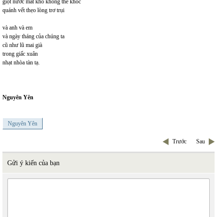
giọt nước mắt khô không thể khóc
quánh vết thẹo lòng trơ trụi
và anh và em
và ngày tháng của chúng ta
cũ như lũ mai già
trong giấc xuân
nhạt nhòa tàn tạ.
Nguyên Yên
Nguyên Yên
Trước
Sau
Gửi ý kiến của bạn