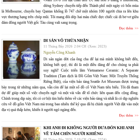
-Năm 1978 Tôi đặt chân đến Úc sau hơn 9 tháng ở Indonesia,
dừng Sydney chuyển tiếp đến Thành phố một ngày có bốn mùa
là Melbourne, chuyến bay Qantas khổng lồ 747 chở một nhóm 100 người chia ra lên khu
vực thượng hạng trên chóp mũi. Tôi mang đôi dép hai màu chiếc đực chiếc cái đi bơ vơ giữa
đám đông người Việt gốc Tàu cùng vali sang trọng.
Đọc thêm
DI SẢN VÔ THỪA NHẬN
11 Tháng Bảy 2026
2:04 CH
(Xem: 2023)
Nguyễn Công Khanh
Di sản ngàn đời của ông cha để lại mà mình không biết đến,
không biết quý, thì đó là một điều đáng để cho chúng ta phải
suy nghĩ! Cuộc triển lãm Vietnamese Ceramic: A Separate
Tradition (Tạm dịch là Đồ Gốm Việt Nam: Một Truyền Thống
Riêng Biệt), của viện bảo tàng Seattle Art Museum được trưng
bày trong từ những năm qua, vẫn còn để lại một số đồ cổ Việt Nam tiêu biểu. Tôi đã tham
dự để giúp một số việc chuyển ngữ và một vài vấn đề tổ chức liên quan đến cộng đồng.
Chính trong dịp này, tôi có cơ hội tìm hiểu thêm về các viện bảo tàng và nhất là có dịp nghiên
cứu về đồ gốm Việt Nam mà trong bao nhiêu thế kỷ qua đã bị chính người Việt đặt vào một
địa vị quá thấp kém, khiến ít người ngó ngàng đến.
Đọc thêm
KHI ANH ĐI KHÔNG NGƯỜI ĐƯA ĐÓN KHI ANH
VỀ TÁM CHÍN NGƯỜI KHIÊNG
08 Tháng Bảy 2026
7:19 CH
(Xem: 2374)