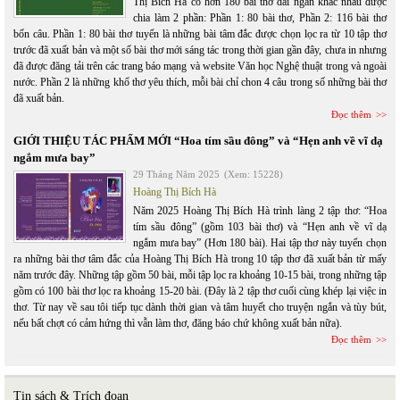
Thị Bích Hà có hơn 180 bài thơ dài ngắn khác nhau được
chia làm 2 phần: Phần 1: 80 bài thơ, Phần 2: 116 bài thơ
bốn câu. Phần 1: 80 bài thơ tuyển là những bài tâm đắc được chọn lọc ra từ 10 tập thơ
trước đã xuất bản và một số bài thơ mới sáng tác trong thời gian gần đây, chưa in nhưng
đã được đăng tải trên các trang báo mạng và website Văn học Nghệ thuật trong và ngoài
nước. Phần 2 là những khổ thơ yêu thích, mỗi bài chỉ chon 4 câu trong số những bài thơ
đã xuất bản.
Đọc thêm
GIỚI THIỆU TÁC PHẨM MỚI “Hoa tím sầu đông” và “Hẹn anh về vĩ dạ
ngắm mưa bay”
29 Tháng Năm 2025
(Xem: 15228)
Hoàng Thị Bích Hà
Năm 2025 Hoàng Thị Bích Hà trình làng 2 tập thơ: “Hoa
tím sầu đông” (gồm 103 bài thơ) và “Hẹn anh về vĩ dạ
ngắm mưa bay” (Hơn 180 bài). Hai tập thơ này tuyển chọn
ra những bài thơ tâm đắc của Hoàng Thị Bích Hà trong 10 tập thơ đã xuất bản từ mấy
năm trước đây. Những tập gồm 50 bài, mỗi tập lọc ra khoảng 10-15 bài, trong những tập
gồm có 100 bài thơ lọc ra khoảng 15-20 bài. (Đây là 2 tập thơ cuối cùng khép lại việc in
thơ. Từ nay về sau tôi tiếp tục dành thời gian và tâm huyết cho truyện ngắn và tùy bút,
nếu bất chợt có cảm hứng thì vẫn làm thơ, đăng báo chứ không xuất bản nữa).
Đọc thêm
Tin sách & Trích đoạn