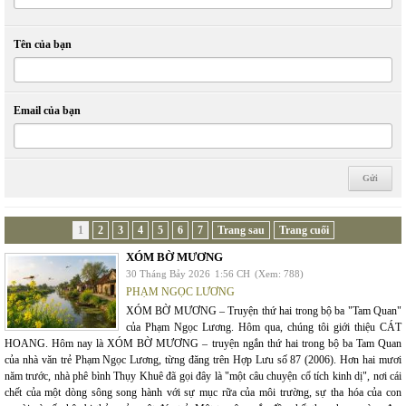
Tên của bạn
Email của bạn
1
2
3
4
5
6
7
Trang sau
Trang cuối
XÓM BỜ MƯƠNG
30 Tháng Bảy 2026
1:56 CH
(Xem: 788)
PHẠM NGỌC LƯƠNG
XÓM BỜ MƯƠNG – Truyện thứ hai trong bộ ba "Tam Quan"
của Phạm Ngọc Lương. Hôm qua, chúng tôi giới thiệu CÁT
HOANG. Hôm nay là XÓM BỜ MƯƠNG – truyện ngắn thứ hai trong bộ ba Tam Quan
của nhà văn trẻ Phạm Ngọc Lương, từng đăng trên Hợp Lưu số 87 (2006). Hơn hai mươi
năm trước, nhà phê bình Thụy Khuê đã gọi đây là "một câu chuyện cổ tích kinh dị", nơi cái
chết của một dòng sông song hành với sự mục rữa của môi trường, sự tha hóa của con