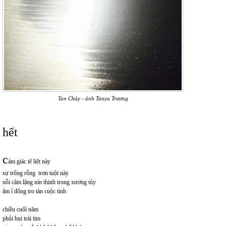
Tan Chảy - ảnh Tanya Trương
hết
c
ảm giác tê liệt này
sự trống rỗng trơn tuột này
nỗi câm lặng nín thinh trong xương tủy
âm ỉ đống tro tàn cuộc tình
chiều cuối năm
phủi bụi trái tim