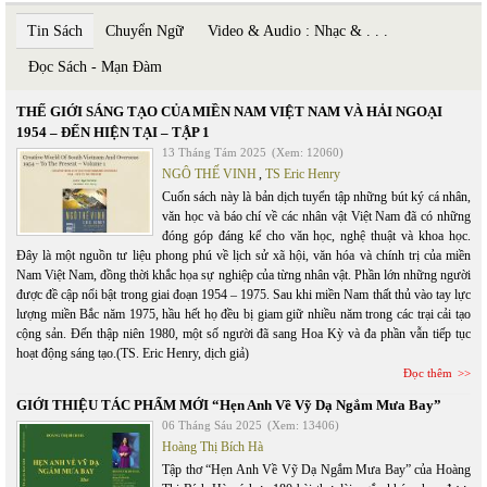
Tin Sách
Chuyển Ngữ
Video & Audio : Nhạc & . . .
Đọc Sách - Mạn Đàm
THẾ GIỚI SÁNG TẠO CỦA MIỀN NAM VIỆT NAM VÀ HẢI NGOẠI
1954 – ĐẾN HIỆN TẠI – TẬP 1
13 Tháng Tám 2025
(Xem: 12060)
NGÔ THẾ VINH
,
TS Eric Henry
Cuốn sách này là bản dịch tuyển tập những bút ký cá nhân,
văn học và báo chí về các nhân vật Việt Nam đã có những
đóng góp đáng kể cho văn học, nghệ thuật và khoa học.
Đây là một nguồn tư liệu phong phú về lịch sử xã hội, văn hóa và chính trị của miền
Nam Việt Nam, đồng thời khắc họa sự nghiệp của từng nhân vật. Phần lớn những người
được đề cập nổi bật trong giai đoạn 1954 – 1975. Sau khi miền Nam thất thủ vào tay lực
lượng miền Bắc năm 1975, hầu hết họ đều bị giam giữ nhiều năm trong các trại cải tạo
cộng sản. Đến thập niên 1980, một số người đã sang Hoa Kỳ và đa phần vẫn tiếp tục
hoạt động sáng tạo.(TS. Eric Henry, dịch giả)
Đọc thêm
GIỚI THIỆU TÁC PHẨM MỚI “Hẹn Anh Về Vỹ Dạ Ngắm Mưa Bay”
06 Tháng Sáu 2025
(Xem: 13406)
Hoàng Thị Bích Hà
Tập thơ “Hẹn Anh Về Vỹ Dạ Ngắm Mưa Bay” của Hoàng