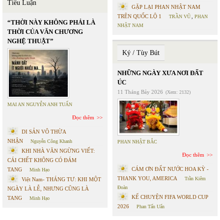
Tiểu Luận
GẶP LẠI PHAN NHẬT NAM
TRÊN QUỐC LỘ 1
TRẦN VŨ
,
PHAN
“THỜI NÀY KHÔNG PHẢI LÀ
NHẬT NAM
THỜI CỦA VĂN CHƯƠNG
NGHỆ THUẬT”
Ký / Tùy Bút
NHỮNG NGÀY XƯA NƠI ĐẤT
ÚC
11 Tháng Bảy 2026
(Xem: 2132)
MAI AN NGUYỄN ANH TUẤN
Đọc thêm
DI SẢN VÔ THỪA
NHẬN
Nguyễn Công Khanh
PHAN NHẬT BẮC
KHI NHÀ VĂN NGỪNG VIẾT:
Đọc thêm
CÁI CHẾT KHÔNG CÓ ĐÁM
CÁM ƠN ĐẤT NƯỚC HOA KỲ -
TANG
Minh Hạo
THANK YOU, AMERICA
Trần Kiêm
Việt Nam- THÁNG TƯ: KHI MỘT
Đoàn
NGÀY LÀ LỄ, NHƯNG CŨNG LÀ
KỂ CHUYỆN FIFA WORLD CUP
TANG
Minh Hạo
2026
Phan Tấn Uẩn