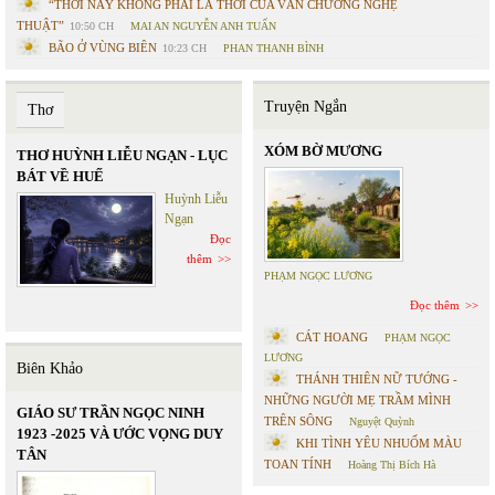
“THỜI NÀY KHÔNG PHẢI LÀ THỜI CỦA VĂN CHƯƠNG NGHỆ
THUẬT”
10:50 CH
MAI AN NGUYỄN ANH TUẤN
BÃO Ở VÙNG BIÊN
10:23 CH
PHAN THANH BÌNH
Truyện Ngắn
Thơ
XÓM BỜ MƯƠNG
THƠ HUỲNH LIỄU NGẠN - LỤC
BÁT VỀ HUẾ
Huỳnh Liễu
Ngạn
Đọc
thêm
PHẠM NGỌC LƯƠNG
Đọc thêm
CÁT HOANG
PHẠM NGỌC
LƯƠNG
Biên Khảo
THÁNH THIÊN NỮ TƯỚNG -
NHỮNG NGƯỜI MẸ TRẦM MÌNH
GIÁO SƯ TRẦN NGỌC NINH
TRÊN SÔNG
Nguyệt Quỳnh
1923 -2025 VÀ ƯỚC VỌNG DUY
KHI TÌNH YÊU NHUỐM MÀU
TÂN
TOAN TÍNH
Hoàng Thị Bích Hà