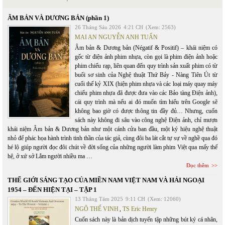
ÂM BẢN VÀ DƯƠNG BẢN (phần 1)
26 Tháng Sáu 2026
4:21 CH
(Xem: 2563)
MAI AN NGUYỄN ANH TUẤN
Âm bản & Dương bản (Négatif & Positif) – khái niệm có
gốc từ điện ảnh phim nhựa, còn gọi là phim điện ảnh hoặc
phim chiếu rạp, liên quan đến quy trình sản xuất phim có từ
buổi sơ sinh của Nghệ thuật Thứ Bảy - Nàng Tiên Út từ
cuối thế kỷ XIX (hiện phim nhựa và các loại máy quay máy
chiếu phim nhựa đã được đưa vào các Bảo tàng Điện ảnh),
cái quy trình mà nếu ai đó muốn tìm hiểu trên Google sẽ
không bao giờ có được thông tin đầy đủ… Nhưng, cuốn
sách này không đi sâu vào công nghệ Điện ảnh, chỉ mượn
khái niệm Âm bản & Dương bản như một cánh cửa ban đầu, một ký hiệu nghệ thuật
nhỏ để phác họa hành trình tinh thần của tác giả, cùng đôi ba lát cắt tự sự về nghề qua đó
hé lộ giúp người đọc đôi chút về đời sống của những người làm phim Việt qua mấy thế
hệ, ở xứ sở Lắm người nhiều ma …
Đọc thêm
THẾ GIỚI SÁNG TẠO CỦA MIỀN NAM VIỆT NAM VÀ HẢI NGOẠI
1954 – ĐẾN HIỆN TẠI – TẬP 1
13 Tháng Tám 2025
9:11 CH
(Xem: 12060)
NGÔ THẾ VINH
,
TS Eric Henry
Cuốn sách này là bản dịch tuyển tập những bút ký cá nhân,