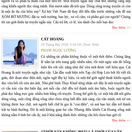
người và số phận bi thảm của một đứa trẻ. Một truyện ngắn đầy chất thơ, nhưng càng đẹp
càng khiến người đọc rùng mình. Hai mươi năm đã trôi qua. Dòng sông trong truyện có còn
là một ẩn dụ của hôm nay? Xã hội Việt Nam đã thay đổi đến đâu trước những vấn đề mà
XÓM BỜ MƯƠNG đặt ra: môi trường, bạo lực, sự vô cảm, và phẩm giá con người? Chúng
tôi xin giới thiệu lại truyện ngắn này. Câu trả lời, có lẽ, xin dành cho mỗi bạn đọc.
Đọc thêm
CÁT HOANG
29 Tháng Bảy 2026
3:34 CH
(Xem: 844)
PHẠM NGỌC LƯƠNG
Có những tác phẩm không thuộc về một thời điểm. Chúng lặng
lẽ nằm lại trên trang giấy nhiều năm, rồi một ngày nào đó bỗng
hiện lên với sức nặng như thể vừa mới được viết hôm qua. Cát
Hoang là một truyện ngắn như vậy. Lần đầu xuất hiện trên Tạp chí Hợp Lưu bởi lối viết tối
giản, đứt đoạn như điện ảnh, ngôn ngữ đầy ký hiệu, và một thế giới nghệ thuật khiến người
đọc vừa bối rối vừa ám ảnh. Nhà phê bình Thụy Khuê từng nhận xét đây là một truyện ngắn
có cấu trúc của thơ hiện đại, nơi mỗi câu chữ đều trở thành một ám hiệu, buộc người đọc
phải đọc bằng trực giác nhiều hơn bằng cốt truyện. Trong thế giới ấy, có một bãi đất nổi giữa
dòng sông, một cộng đồng sống như chưa từng biết đến ánh sáng của văn minh, nơi trẻ em
không được học chữ, nơi người biết chữ bị gọi là "con điên", và nơi bạo lực dần trở thành
trật tự bình thường. Đó là một không gian hư cấu. Nhưng điều khiến Cát Hoang sống mãi
không nằm ở tính hư cấu ấy, mà ở khả năng đánh thức những câu hỏi chưa bao giờ cũ:
Đọc thêm
“THỜI NÀY KHÔNG PHẢI LÀ THỜI CỦA VĂN