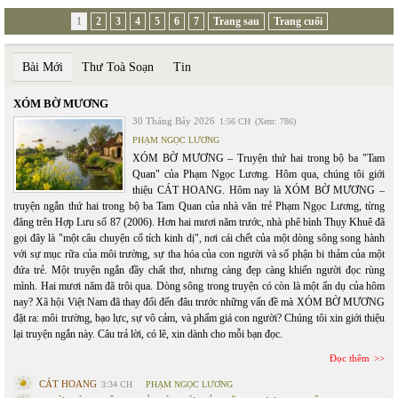
1
2
3
4
5
6
7
Trang sau
Trang cuối
Bài Mới
Thư Toà Soạn
Tin
XÓM BỜ MƯƠNG
30 Tháng Bảy 2026
1:56 CH
(Xem: 786)
PHẠM NGỌC LƯƠNG
XÓM BỜ MƯƠNG – Truyện thứ hai trong bộ ba "Tam
Quan" của Phạm Ngọc Lương. Hôm qua, chúng tôi giới
thiệu CÁT HOANG. Hôm nay là XÓM BỜ MƯƠNG –
truyện ngắn thứ hai trong bộ ba Tam Quan của nhà văn trẻ Phạm Ngọc Lương, từng
đăng trên Hợp Lưu số 87 (2006). Hơn hai mươi năm trước, nhà phê bình Thụy Khuê đã
gọi đây là "một câu chuyện cổ tích kinh dị", nơi cái chết của một dòng sông song hành
với sự mục rữa của môi trường, sự tha hóa của con người và số phận bi thảm của một
đứa trẻ. Một truyện ngắn đầy chất thơ, nhưng càng đẹp càng khiến người đọc rùng
mình. Hai mươi năm đã trôi qua. Dòng sông trong truyện có còn là một ẩn dụ của hôm
nay? Xã hội Việt Nam đã thay đổi đến đâu trước những vấn đề mà XÓM BỜ MƯƠNG
đặt ra: môi trường, bạo lực, sự vô cảm, và phẩm giá con người? Chúng tôi xin giới thiệu
lại truyện ngắn này. Câu trả lời, có lẽ, xin dành cho mỗi bạn đọc.
Đọc thêm
CÁT HOANG
3:34 CH
PHẠM NGỌC LƯƠNG