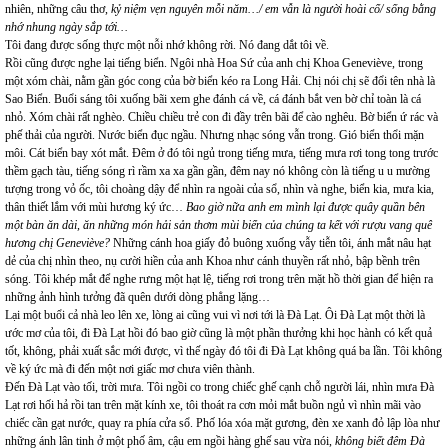
nhiên, những câu thơ,
kỷ niệm vẹn nguyên mỗi năm…/ em vẫn là người hoài cổ/ sống bằng
nhớ nhung ngày sắp tới…
Tôi đang được sống thực một nỗi nhớ không rời. Nó đang dắt tôi về.
Rồi cũng được nghe lại tiếng biển. Ngôi nhà Hoa Sứ của anh chị Khoa Geneviève, trong
một xóm chài, nằm gần góc cong của bờ biển kéo ra Long Hải. Chị nói chị sẽ đổi tên nhà là
Sao Biển. Buổi sáng tôi xuống bãi xem ghe đánh cá về, cá đánh bắt ven bờ chỉ toàn là cá
nhỏ. Xóm chài rất nghèo. Chiều chiều trẻ con đi đầy trên bãi để cào nghêu. Bờ biển ứ rác và
phế thải của người. Nước biển đục ngầu. Nhưng nhạc sóng vẫn trong. Gió biển thổi mặn
môi. Cát biển bay xót mắt. Đêm ở đó tôi ngủ trong tiếng mưa, tiếng mưa rơi tong tong trước
thềm gạch tàu, tiếng sóng rì rầm xa xa gần gần, đêm nay nó không còn là tiếng u u mường
tượng trong vỏ ốc, tôi choàng dậy để nhìn ra ngoài của sổ, nhìn và nghe, biển kia, mưa kia,
thân thiết lắm với mùi hương ký ức…
Bao giờ nữa anh em mình lại được quây quần bên
một bàn ăn dài, ăn những món hải sản thơm mùi biển của chúng ta kết với rượu vang quê
hương chị Geneviève?
Những cánh hoa giấy đỏ buông xuống vẫy tiễn tôi, ánh mắt nâu hạt
dẻ của chị nhìn theo, nụ cười hiền của anh Khoa như cánh thuyền rất nhỏ, bập bềnh trên
sóng. Tôi khép mắt để nghe rưng một hạt lệ, tiếng rơi trong trên mặt hồ thời gian để hiện ra
những ảnh hình tưởng đã quên dưới dòng phẳng lặng…
Lại một buổi cả nhà leo lên xe, lòng ai cũng vui vì nơi tới là Đà Lạt. Ôi Đà Lạt một thời là
ước mơ của tôi, đi Đà Lạt hồi đó bao giờ cũng là một phần thưởng khi học hành có kết quả
tốt, không, phải xuất sắc mới được, vì thế ngày đó tôi đi Đà Lạt không quá ba lần. Tôi không
về ký ức mà đi đến một nơi giấc mơ chưa viên thành.
Đến Đà Lạt vào tối, trời mưa. Tôi ngồi co trong chiếc ghế cạnh chỗ người lái, nhìn mưa Đà
Lạt rơi hối hả rồi tan trên mặt kính xe, tôi thoát ra cơn mỏi mắt buồn ngủ vì nhìn mãi vào
chiếc cần gạt nước, quay ra phía cửa sổ. Phố lóa xóa mặt gương, đèn xe xanh đỏ lập lòa như
những ánh lân tinh ở một phố âm, cậu em ngồi hàng ghế sau vừa nói,
không biết đêm Đà