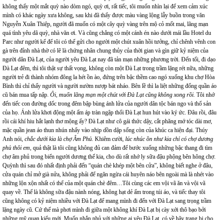
không thấy một mắt quỳ nào dòm ngó, quỳ ơi, rất tiếc, tôi muốn nhìn lại để xem cảm xúc
mình có khác ngày xưa không, sau khi đã thấy được màu vàng lộng lẫy buồn trong văn
Nguyễn Xuân Thiệp, người đã muốn có một cây quỳ vàng trên mộ cỏ mốt mai, lãng mạn
quá tình yêu dã quỳ, nhà văn ơi. Và cũng chẳng có một cánh én nào dưới mái lầu Hotel du
Parc như người kể để tôi có thể gửi cho người một chút xuân hồi tưởng, chỉ chênh vênh con
gà trên đỉnh nhà thờ có lẽ là chứng nhân chung thủy của thời gian và gìn giữ kỷ niệm của
người dân Đà Lạt, của người yêu Đà Lạt nay đã tản mạn những phương trời. Đến tối, đi dạo
Đà Lạt đêm, thì tôi thật sự thất vọng, không còn một Đà Lạt trong trầm lặng rét nữa, những
người trẻ đi thành nhóm đông la hét ồn ào, đứng trên bậc thềm cao ngó xuống khu chợ Hòa
Bình thì chỉ thấy người và người nườm nượp bát nháo. Bên lề thì la liệt những đống quần áo
cũ bán mua tấp nập.
Ôi, muốn lãng mạn một chút với Đà Lạt cũng không xong rồi.
Tôi nhớ
đến tiếc con đường dốc trong đêm bập bùng ánh lửa của người dân tộc bán ngo và thổ sản
của họ. Ánh lửa khơi động một ấm áp tràn ngập thổi Đà Lạt hun hút vào ký ức. Đâu rồi, đâu
rồi cái khí hiu hắt lạnh thơ mộng ấy? Đà Lạt như cô gái thức dậy, cắt phăng mớ tóc dài mơ,
mặc quần jean áo thun nhún nhẩy vào nhịp dồn dập sống còn của khúc ca hiện đại. Thúy
Anh nói,
chắc dưới kia là chợ Âm Phủ
. Khiêm cười
, lúc nhúc ồn như kia chỉ có chợ dương
phủ thôi em
, quả thật là tôi cũng không đủ can đảm để bước xuống những bậc thang đi tìm
chợ âm phủ trong biển người dương thế kia, cho dù rất nhớ ly sữa đậu phộng bên hông chợ.
Quỳnh thì sau đó nhất định phải đến “quán chè khép một bên cửa”, không biết nghe ở đâu,
cửa quán chỉ mở già nửa, không phải để ngăn ngừa cái huyên náo bên ngoài mà là nhét vào
những lộn xộn nhất có thể của một quán chè đêm…Tôi cùng các em vội vã ăn và vội vã
quay về. Thế là không sữa đậu nành nóng, không hạt dẻ ấm trong túi áo, và tiếc thay tôi
cũng không có kỷ niệm nhiều với Đà Lạt để mang mình đi đến với Đà Lạt sang trọng trầm
lặng ngày cũ. Cứ thế mà phơi mình đi giữa một không khí Đà Lạt bị cày xới thô bạo bởi
những mỹ quan kiểu mới. Muốn nhắn nhủ với những ai yêu Đà Lạt, có về hãy trang bị cho