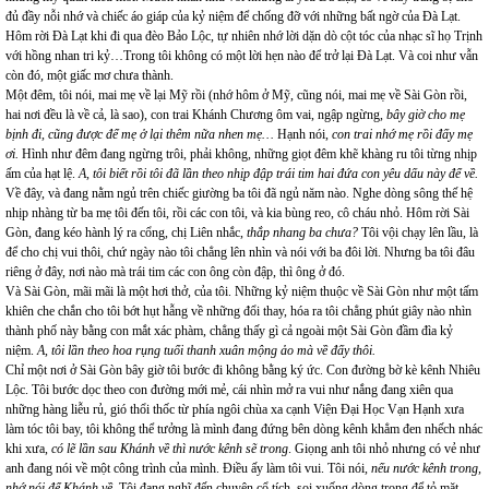
đủ đầy nỗi nhớ và chiếc áo giáp của kỷ niệm để chống đỡ với những bất ngờ của Đà Lạt.
Hôm rời Đà Lạt khi đi qua đèo Bảo Lộc, tự nhiên nhớ lời dặn dò cột tóc của nhạc sĩ họ Trịnh
với hồng nhan tri kỷ…Trong tôi không có một lời hẹn nào để trở lại Đà Lạt. Và coi như vẫn
còn đó, một giấc mơ chưa thành.
Một đêm, tôi nói, mai mẹ về lại Mỹ rồi (nhớ hôm ở Mỹ, cũng nói, mai mẹ về Sài Gòn rồi,
hai nơi đều là về cả, là sao), con trai Khánh Chương ôm vai, ngập ngừng,
bây giờ cho mẹ
bịnh đi, cũng được để mẹ ở lại thêm nữa nhen mẹ…
Hạnh nói,
con trai nhớ mẹ rồi đấy mẹ
ơi.
Hình như đêm đang ngừng trôi, phải không, những giọt đêm khẽ khàng ru tôi từng nhịp
ấm của hạt lệ.
A, tôi biết rồi tôi đã lần theo nhịp đập trái tim hai đứa con yêu dấu này để về.
Về đây, và đang nằm ngủ trên chiếc giường ba tôi đã ngủ năm nào. Nghe dòng sông thế hệ
nhịp nhàng từ ba mẹ tôi đến tôi, rồi các con tôi, và kia bùng reo, cô cháu nhỏ. Hôm rời Sài
Gòn, đang kéo hành lý ra cổng, chị Liên nhắc,
thắp nhang ba chưa?
Tôi vội chạy lên lầu, là
để cho chị vui thôi, chứ ngày nào tôi chẳng lên nhìn và nói với ba đôi lời. Nhưng ba tôi đâu
riêng ở đây, nơi nào mà trái tim các con ông còn đập, thì ông ở đó.
Và Sài Gòn, mãi mãi là một hơi thở, của tôi. Những kỷ niệm thuộc về Sài Gòn như một tấm
khiên che chắn cho tôi bớt hụt hẫng về những đổi thay, hóa ra tôi chẳng phút giây nào nhìn
thành phố này bằng con mắt xác phàm, chẳng thấy gì cả ngoài một Sài Gòn đầm đìa kỷ
niệm.
A, tôi lần theo hoa rụng tuổi thanh xuân mộng ảo mà về đấy thôi.
Chỉ một nơi ở Sài Gòn bây giờ tôi bước đi không bằng ký ức. Con đường bờ kè kênh Nhiêu
Lộc. Tôi bước dọc theo con đường mới mẻ, cái nhìn mở ra vui như nắng đang xiên qua
những hàng liễu rủ, gió thổi thốc từ phía ngôi chùa xa cạnh Viện Đại Học Vạn Hạnh xưa
làm tóc tôi bay, tôi không thể tưởng là mình đang đứng bên dòng kênh khẳm đen nhếch nhác
khi xưa,
có lẽ lần sau Khánh về thì nước kênh sẽ trong
. Giọng anh tôi nhỏ nhưng có vẻ như
anh đang nói về một công trình của mình. Điều ấy làm tôi vui. Tôi nói
, nếu nước kênh trong,
nhớ nói để Khánh về.
Tôi đang nghĩ đến chuyện cổ tích, soi xuống dòng trong để tỏ mặt