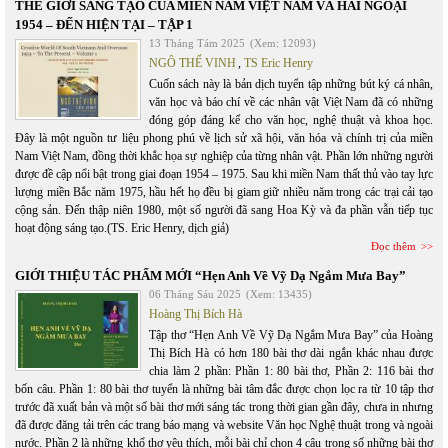
THẾ GIỚI SÁNG TẠO CỦA MIỀN NAM VIỆT NAM VÀ HẢI NGOẠI
1954 – ĐẾN HIỆN TẠI – TẬP 1
13 Tháng Tám 2025
(Xem: 12093)
NGÔ THẾ VINH
,
TS Eric Henry
Cuốn sách này là bản dịch tuyển tập những bút ký cá nhân,
văn học và báo chí về các nhân vật Việt Nam đã có những
đóng góp đáng kể cho văn học, nghệ thuật và khoa học.
Đây là một nguồn tư liệu phong phú về lịch sử xã hội, văn hóa và chính trị của miền
Nam Việt Nam, đồng thời khắc họa sự nghiệp của từng nhân vật. Phần lớn những người
được đề cập nổi bật trong giai đoạn 1954 – 1975. Sau khi miền Nam thất thủ vào tay lực
lượng miền Bắc năm 1975, hầu hết họ đều bị giam giữ nhiều năm trong các trại cải tạo
cộng sản. Đến thập niên 1980, một số người đã sang Hoa Kỳ và đa phần vẫn tiếp tục
hoạt động sáng tạo.(TS. Eric Henry, dịch giả)
Đọc thêm
GIỚI THIỆU TÁC PHẨM MỚI “Hẹn Anh Về Vỹ Dạ Ngắm Mưa Bay”
06 Tháng Sáu 2025
(Xem: 13435)
Hoàng Thị Bích Hà
Tập thơ “Hẹn Anh Về Vỹ Dạ Ngắm Mưa Bay” của Hoàng
Thị Bích Hà có hơn 180 bài thơ dài ngắn khác nhau được
chia làm 2 phần: Phần 1: 80 bài thơ, Phần 2: 116 bài thơ
bốn câu. Phần 1: 80 bài thơ tuyển là những bài tâm đắc được chọn lọc ra từ 10 tập thơ
trước đã xuất bản và một số bài thơ mới sáng tác trong thời gian gần đây, chưa in nhưng
đã được đăng tải trên các trang báo mạng và website Văn học Nghệ thuật trong và ngoài
nước. Phần 2 là những khổ thơ yêu thích, mỗi bài chỉ chon 4 câu trong số những bài thơ