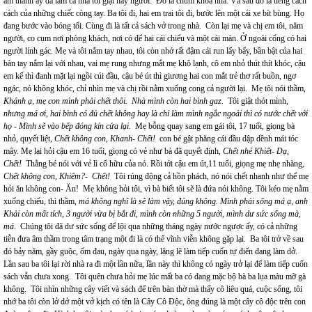
âm thanh ấy đã làm cả nhà tôi giật nẩy người. Đó là chùm khóa nhà. Và sau đó là tiếng cách
cách của những chiếc còng tay. Ba tôi đi, hai em trai tôi đi, bước lên một cái xe bít bùng. Họ
đang bước vào bóng tối. Cùng đi là tất cả sách vở trong nhà. Còn lại mẹ và chị em tôi, năm
người, co cụm nơi phòng khách, nơi có để hai cái chiếu và một cái màn. Ở ngoài cổng có hai
người lính gác. Mẹ và tôi nắm tay nhau, tôi còn nhớ rất đậm cái run lẩy bẩy, bần bật của hai
bàn tay nắm lại với nhau, vai mẹ rung nhưng mắt mẹ khô lạnh, cô em nhỏ thút thít khóc, cậu
em kế thì đanh mặt lại ngồi cúi đầu, cậu bé út thì giương hai con mắt trẻ thơ rất buồn, ngơ
ngác, nó không khóc, chỉ nhìn mẹ và chị rồi nằm xuống cong cả người lại. Mẹ tôi nói thầm,
Khánh ạ, mẹ con mình phải chết thôi. Nhà mình còn hai bình gaz.
Tôi giật thót mình,
nhưng má ơi, hai bình có đủ chết không hay là chỉ làm mình ngắc ngoải thì có nước chết với
họ
-
Mình sẽ vào bếp đóng kín cửa lại.
Mẹ bỗng quay sang em gái tôi, 17 tuổi, giọng bà
nhỏ, quyết liệt,
Chết không con, Khanh- Chết!
con bé gật phăng cái đầu dập dềnh mái tóc
mây. Mẹ lại hỏi cậu em 16 tuổi, giọng có vẻ như bà đã quyết định,
Chết nhé Khiết- Dạ,
Chết!
Thằng bé nói với vẻ lì cố hữu của nó. Rồi tới cậu em út,11 tuổi, giọng mẹ nhẹ nhàng,
Chết không con, Khiêm?- Chết!
Tôi rúng động cả hồn phách, nó nói chết nhanh như thể mẹ
hỏi ăn không con- Ăn! Mẹ không hỏi tôi, vì bà biết tôi sẽ là đứa nói không. Tôi kéo mẹ nằm
xuống chiếu, thì thầm,
má không nghĩ là sẽ làm vậy, đúng không. Mình phải sống má ạ, anh
Khải còn mất tích, 3 người vừa bị bắt đi, mình còn những 5 người, mình dư sức sống mà,
má
. Chúng tôi đã dư sức sống để lội qua những tháng ngày nước ngược ấy, có cả những
tiễn đưa âm thầm trong tâm trạng một đi là có thể vĩnh viễn không gặp lại. Ba tôi trở về sau
đó bảy năm, gầy guộc, ốm đau, ngày qua ngày, lặng lẽ làm tiếp cuốn tự điển đang làm dở.
Lần sau ba tôi lại rời nhà ra đi một lần nữa, lần này thì không có ngày trở lại để làm tiếp cuốn
sách vẫn chưa xong. Tôi quên chưa hỏi mẹ lúc mất ba có đang mặc bộ bà ba lụa màu mỡ gà
không. Tôi nhìn những cây viết và sách để trên bàn thờ mà thấy cô liêu quá, cuộc sống, tôi
nhớ ba tôi còn lở dở một vở kịch có tên là Cây Cô Độc, ông đúng là một cây cô độc trên con