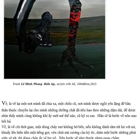
Tranh
Lê Minh Phong -Biển lạy
, acrylic trên bố, 100x80cm,2015
V
ề, là về lại một nơi mình đã chia xa, một chốn cũ, nơi mình được ngồi yên lặng để bầu
thân thuộc chuyền lại cho mình những dưỡng chất đã tiêu hao theo những dặm dài, để được
nhìn thấy mình cùng không khí ấy mới mẻ thế nào, cũ kỹ ra sao. Hẳn sẽ là bước về nôn nao
hối hả.
Về, là về cõi thời gian, một dòng chảy mơ không bờ bến, nếu không dành tâm tới lui với nó,
khuấy lên hiện tiền một tiếng gọi, vén chút mù sương của ký ức, dợm một bước những phút
giây sẽ tới, thì dòng chảy ấy sẽ hư vô. Nên bước về như thước phim quay chậm.