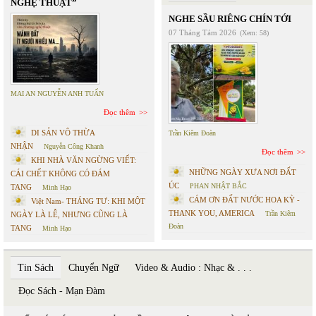
NGHỆ THUẬT”
NGHE SẦU RIÊNG CHÍN TỚI
07 Tháng Tám 2026
(Xem: 58)
MAI AN NGUYỄN ANH TUẤN
Đọc thêm
DI SẢN VÔ THỪA
Trần Kiêm Đoàn
NHẬN
Nguyễn Công Khanh
Đọc thêm
KHI NHÀ VĂN NGỪNG VIẾT:
NHỮNG NGÀY XƯA NƠI ĐẤT
CÁI CHẾT KHÔNG CÓ ĐÁM
ÚC
PHAN NHẬT BẮC
TANG
Minh Hạo
CÁM ƠN ĐẤT NƯỚC HOA KỲ -
Việt Nam- THÁNG TƯ: KHI MỘT
THANK YOU, AMERICA
Trần Kiêm
NGÀY LÀ LỄ, NHƯNG CŨNG LÀ
Đoàn
TANG
Minh Hạo
Tin Sách
Chuyển Ngữ
Video & Audio : Nhạc & . . .
Đọc Sách - Mạn Đàm