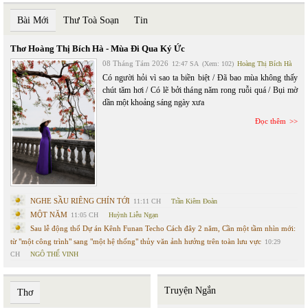
Bài Mới
Thư Toà Soạn
Tin
Thơ Hoàng Thị Bích Hà - Mùa Đi Qua Ký Ức
08 Tháng Tám 2026
12:47 SA
(Xem: 102)
Hoàng Thị Bích Hà
Có người hỏi vì sao ta biền biệt / Đã bao mùa không thấy
chút tăm hơi / Có lẽ bởi tháng năm rong ruỗi quá / Bụi mờ
dần một khoảng sáng ngày xưa
Đọc thêm
NGHE SẦU RIÊNG CHÍN TỚI
11:11 CH
Trần Kiêm Đoàn
MỘT NĂM
11:05 CH
Huỳnh Liễu Ngạn
Sau lễ động thổ Dự án Kênh Funan Techo Cách đây 2 năm, Cần một tầm nhìn mới:
từ "một công trình" sang "một hệ thống" thủy văn ảnh hưởng trên toàn lưu vực
10:29
CH
NGÔ THẾ VINH
Truyện Ngắn
Thơ