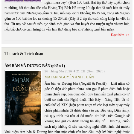
ngắm mưa bay” (Hơn 180 bài). Hai tập thơ này tuyển chọn
ra những bài thơ tâm đắc của Hoàng Thị Bích Hà trong 10 tập thơ đã xuất bản từ mấy
năm trước đây. Những tập gồm 50 bài, mỗi tập lọc ra khoảng 10-15 bài, trong những tập
gồm có 100 bài thơ lọc ra khoảng 15-20 bài. (Đây là 2 tập thơ cuối cùng khép lại việc in
thơ. Từ nay về sau tôi tiếp tục dành thời gian và tâm huyết cho truyện ngắn và tùy bút,
nếu bất chợt có cảm hứng thì vẫn làm thơ, đăng báo chứ không xuất bản nữa).
Đọc thêm
Tin sách & Trích đoạn
ÂM BẢN VÀ DƯƠNG BẢN (phần 1)
26 Tháng Sáu 2026
4:21 CH
(Xem: 2628)
MAI AN NGUYỄN ANH TUẤN
Âm bản & Dương bản (Négatif & Positif) – khái niệm có
gốc từ điện ảnh phim nhựa, còn gọi là phim điện ảnh hoặc
phim chiếu rạp, liên quan đến quy trình sản xuất phim có từ
buổi sơ sinh của Nghệ thuật Thứ Bảy - Nàng Tiên Út từ
cuối thế kỷ XIX (hiện phim nhựa và các loại máy quay máy
chiếu phim nhựa đã được đưa vào các Bảo tàng Điện ảnh),
cái quy trình mà nếu ai đó muốn tìm hiểu trên Google sẽ
không bao giờ có được thông tin đầy đủ… Nhưng, cuốn
sách này không đi sâu vào công nghệ Điện ảnh, chỉ mượn
khái niệm Âm bản & Dương bản như một cánh cửa ban đầu, một ký hiệu nghệ thuật