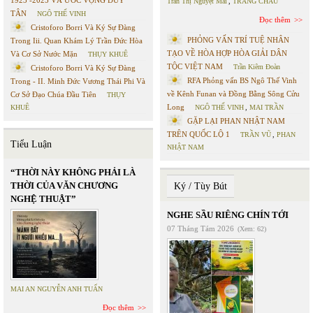
1923 -2025 VÀ ƯỚC VỌNG DUY
Trần Thị Nguyệt Mai
,
TRANG CHÂU
TÂN
NGÔ THẾ VINH
Đọc thêm
Cristoforo Borri Và Ký Sự Đàng
PHỎNG VẤN TRÍ TUỆ NHÂN
Trong Iii. Quan Khám Lý Trần Đức Hòa
TẠO VỀ HÒA HỢP HÒA GIẢI DÂN
Và Cơ Sở Nước Mặn
THỤY KHUÊ
TỘC VIỆT NAM
Trần Kiêm Đoàn
Cristoforo Borri Và Ký Sự Đàng
RFA Phỏng vấn BS Ngô Thế Vinh
Trong - II. Minh Đức Vương Thái Phi Và
về Kênh Funan và Đồng Bằng Sông Cửu
Cơ Sở Đạo Chúa Đầu Tiên
THỤY
Long
KHUÊ
NGÔ THẾ VINH
,
MAI TRẦN
GẶP LẠI PHAN NHẬT NAM
TRÊN QUỐC LỘ 1
TRẦN VŨ
,
PHAN
Tiểu Luận
NHẬT NAM
“THỜI NÀY KHÔNG PHẢI LÀ
THỜI CỦA VĂN CHƯƠNG
Ký / Tùy Bút
NGHỆ THUẬT”
NGHE SẦU RIÊNG CHÍN TỚI
07 Tháng Tám 2026
(Xem: 62)
MAI AN NGUYỄN ANH TUẤN
Đọc thêm