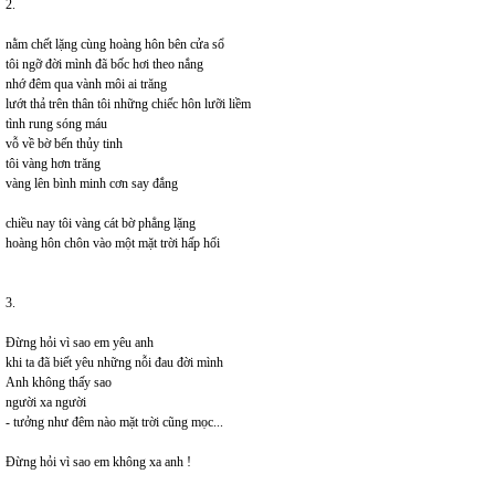
2.
nằm chết lặng cùng hoàng hôn bên cửa sổ
tôi ngỡ đời mình đã bốc hơi theo nắng
nhớ đêm qua vành môi ai trăng
lướt thả trên thân tôi những chiếc hôn lưỡi liềm
tình rung sóng máu
vỗ về bờ bến thủy tinh
tôi vàng hơn trăng
vàng lên bình minh cơn say đắng
chiều nay tôi vàng cát bờ phẳng lặng
hoàng hôn chôn vào một mặt trời hấp hối
3.
Đừng hỏi vì sao em yêu anh
khi ta đã biết yêu những nỗi đau đời mình
Anh không thấy sao
người xa người
- tưởng như đêm nào mặt trời cũng mọc...
Đừng hỏi vì sao em không xa anh !