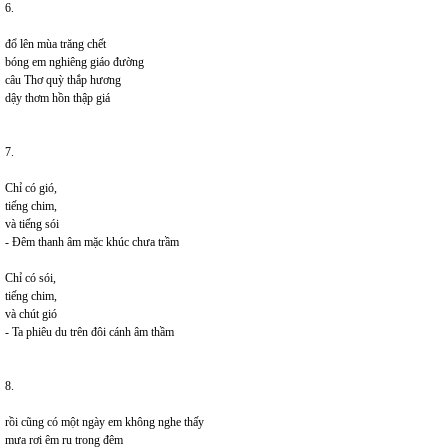
6.
đổ lên mùa trăng chết
bóng em nghiêng giáo đường
câu Thơ quỳ thắp hương
dậy thơm hồn thập giá
7.
Chỉ có gió,
tiếng chim,
và tiếng sói
- Đêm thanh âm mặc khúc chưa trầm
Chỉ có sói,
tiếng chim,
và chút gió
- Ta phiêu du trên đôi cánh âm thầm
8.
rồi cũng có một ngày em không nghe thấy
mưa rơi êm ru trong đêm