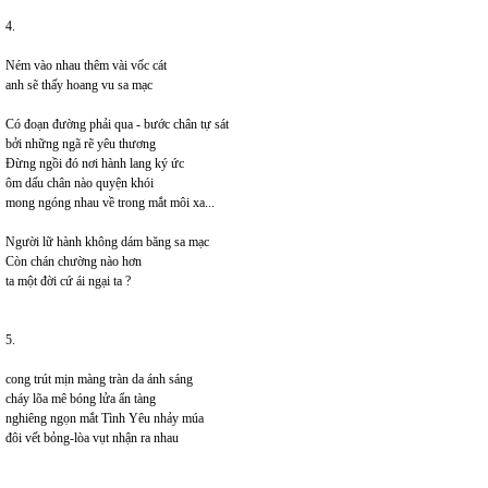
4.
Ném vào nhau thêm vài vốc cát
anh sẽ thấy hoang vu sa mạc
Có đoạn đường phải qua - bước chân tự sát
bởi những ngã rẽ yêu thương
Đừng ngồi đó nơi hành lang ký ức
ôm dấu chân nào quyện khói
mong ngóng nhau về trong mắt môi xa...
Người lữ hành không dám băng sa mạc
Còn chán chường nào hơn
ta một đời cứ ái ngại ta ?
5.
cong trút mịn màng tràn da ánh sáng
cháy lõa mê bóng lửa ẩn tàng
nghiêng ngọn mắt Tình Yêu nhảy múa
đôi vết bỏng-lòa vụt nhận ra nhau