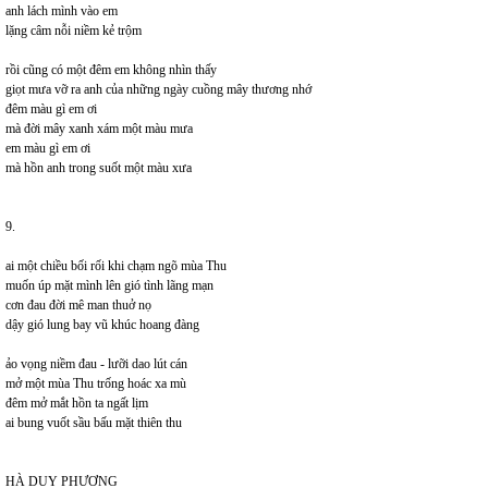
anh lách mình vào em
lặng câm nỗi niềm kẻ trộm
rồi cũng có một đêm em không nhìn thấy
giọt mưa vỡ ra anh của những ngày cuồng mây thương nhớ
đêm màu gì em ơi
mà đời mây xanh xám một màu mưa
em màu gì em ơi
mà hồn anh trong suốt một màu xưa
9.
ai một chiều bối rối khi chạm ngõ mùa Thu
muốn úp mặt mình lên gió tình lãng mạn
cơn đau đời mê man thuở nọ
dậy gió lung bay vũ khúc hoang đàng
ảo vọng niềm đau - lưỡi dao lút cán
mở một mùa Thu trống hoác xa mù
đêm mở mắt hồn ta ngất lịm
ai bung vuốt sầu bấu mặt thiên thu
HÀ DUY PHƯƠNG