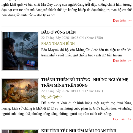
nghĩa khái quát về bản chất Ma Quỷ trong con người đang trỗi dậy, không chỉ là hình tượng
dọa nạt con trẻ nữa mà đang trở thành thế lực khủng khiếp đe dọa thống trị toàn bộ cơ chế
hoạt động lẫn tinh thần – đạo lý xã hội…
Đọc thêm
BÃO Ở VÙNG BIÊN
22 Tháng Bảy 2026
10:23 CH
(Xem: 1750)
PHAN THANH BÌNH
Bão Maysak đổ bộ vào Móng Cái / các bản tin điện tử dồn lên
trang nhất / suốt nhiều giờ chống bão / anh đợi bản tin em
Đọc thêm
THÁNH THIÊN NỮ TƯỚNG - NHỮNG NGƯỜI MẸ
TRẦM MÌNH TRÊN SÔNG
22 Tháng Bảy 2026
10:14 CH
(Xem: 1451)
Nguyệt Quỳnh
Đất nước ta khởi đi từ hình bóng một người mẹ thuở hồng
hoang. Lịch sử chúng ta khởi đi từ lời ru và những cuộc phân ly. Giữa huyền thoại về những
người anh hùng, thấp thoáng bóng dáng những người mẹ trầm mình trên sông.
Đọc thêm
KHI TÌNH YÊU NHUỐM MÀU TOAN TÍNH