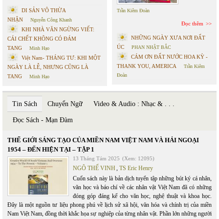
DI SẢN VÔ THỪA
Trần Kiêm Đoàn
NHẬN
Nguyễn Công Khanh
Đọc thêm
KHI NHÀ VĂN NGỪNG VIẾT:
NHỮNG NGÀY XƯA NƠI ĐẤT
CÁI CHẾT KHÔNG CÓ ĐÁM
ÚC
PHAN NHẬT BẮC
TANG
Minh Hạo
CÁM ƠN ĐẤT NƯỚC HOA KỲ -
Việt Nam- THÁNG TƯ: KHI MỘT
THANK YOU, AMERICA
Trần Kiêm
NGÀY LÀ LỄ, NHƯNG CŨNG LÀ
Đoàn
TANG
Minh Hạo
Tin Sách
Chuyển Ngữ
Video & Audio : Nhạc & . . .
Đọc Sách - Mạn Đàm
THẾ GIỚI SÁNG TẠO CỦA MIỀN NAM VIỆT NAM VÀ HẢI NGOẠI
1954 – ĐẾN HIỆN TẠI – TẬP 1
13 Tháng Tám 2025
(Xem: 12095)
NGÔ THẾ VINH
,
TS Eric Henry
Cuốn sách này là bản dịch tuyển tập những bút ký cá nhân,
văn học và báo chí về các nhân vật Việt Nam đã có những
đóng góp đáng kể cho văn học, nghệ thuật và khoa học.
Đây là một nguồn tư liệu phong phú về lịch sử xã hội, văn hóa và chính trị của miền
Nam Việt Nam, đồng thời khắc họa sự nghiệp của từng nhân vật. Phần lớn những người