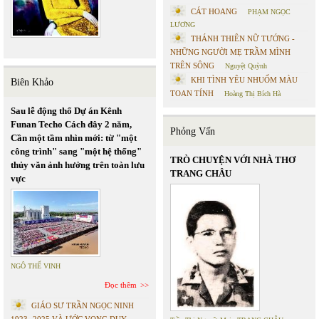
CÁT HOANG
PHẠM NGỌC
LƯƠNG
THÁNH THIÊN NỮ TƯỚNG -
NHỮNG NGƯỜI MẸ TRẦM MÌNH
TRÊN SÔNG
Nguyệt Quỳnh
KHI TÌNH YÊU NHUỐM MÀU
Biên Khảo
TOAN TÍNH
Hoàng Thị Bích Hà
Sau lễ động thổ Dự án Kênh
Funan Techo Cách đây 2 năm,
Phỏng Vấn
Cần một tầm nhìn mới: từ "một
công trình" sang "một hệ thống"
TRÒ CHUYỆN VỚI NHÀ THƠ
thủy văn ảnh hưởng trên toàn lưu
TRANG CHÂU
vực
NGÔ THẾ VINH
Đọc thêm
GIÁO SƯ TRẦN NGỌC NINH