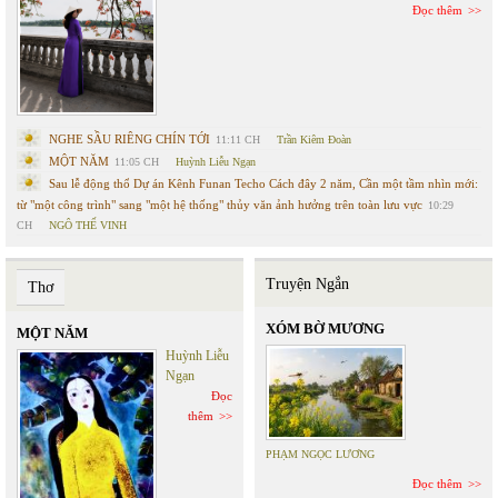
Đọc thêm
NGHE SẦU RIÊNG CHÍN TỚI
11:11 CH
Trần Kiêm Đoàn
MỘT NĂM
11:05 CH
Huỳnh Liễu Ngạn
Sau lễ động thổ Dự án Kênh Funan Techo Cách đây 2 năm, Cần một tầm nhìn mới:
từ "một công trình" sang "một hệ thống" thủy văn ảnh hưởng trên toàn lưu vực
10:29
CH
NGÔ THẾ VINH
Truyện Ngắn
Thơ
XÓM BỜ MƯƠNG
MỘT NĂM
Huỳnh Liễu
Ngạn
Đọc
thêm
PHẠM NGỌC LƯƠNG
Đọc thêm