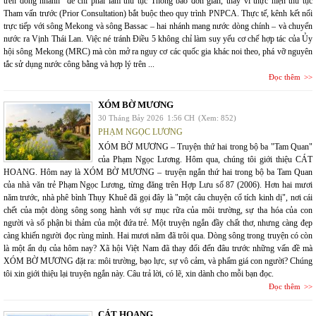
trên dòng nhánh” để chỉ phải làm thủ tục Thông báo đơn giản, thay vì thực hiện thủ tục
Tham vấn trước (Prior Consultation) bắt buộc theo quy trình PNPCA. Thực tế, kênh kết nối
trực tiếp với sông Mekong và sông Bassac – hai nhánh mang nước dòng chính – và chuyển
nước ra Vịnh Thái Lan. Việc né tránh Điều 5 không chỉ làm suy yếu cơ chế hợp tác của Ủy
hội sông Mekong (MRC) mà còn mở ra nguy cơ các quốc gia khác noi theo, phá vỡ nguyên
tắc sử dụng nước công bằng và hợp lý trên ...
Đọc thêm
XÓM BỜ MƯƠNG
30 Tháng Bảy 2026
1:56 CH
(Xem: 852)
PHẠM NGỌC LƯƠNG
XÓM BỜ MƯƠNG – Truyện thứ hai trong bộ ba "Tam Quan"
của Phạm Ngọc Lương. Hôm qua, chúng tôi giới thiệu CÁT
HOANG. Hôm nay là XÓM BỜ MƯƠNG – truyện ngắn thứ hai trong bộ ba Tam Quan
của nhà văn trẻ Phạm Ngọc Lương, từng đăng trên Hợp Lưu số 87 (2006). Hơn hai mươi
năm trước, nhà phê bình Thụy Khuê đã gọi đây là "một câu chuyện cổ tích kinh dị", nơi cái
chết của một dòng sông song hành với sự mục rữa của môi trường, sự tha hóa của con
người và số phận bi thảm của một đứa trẻ. Một truyện ngắn đầy chất thơ, nhưng càng đẹp
càng khiến người đọc rùng mình. Hai mươi năm đã trôi qua. Dòng sông trong truyện có còn
là một ẩn dụ của hôm nay? Xã hội Việt Nam đã thay đổi đến đâu trước những vấn đề mà
XÓM BỜ MƯƠNG đặt ra: môi trường, bạo lực, sự vô cảm, và phẩm giá con người? Chúng
tôi xin giới thiệu lại truyện ngắn này. Câu trả lời, có lẽ, xin dành cho mỗi bạn đọc.
Đọc thêm
CÁT HOANG