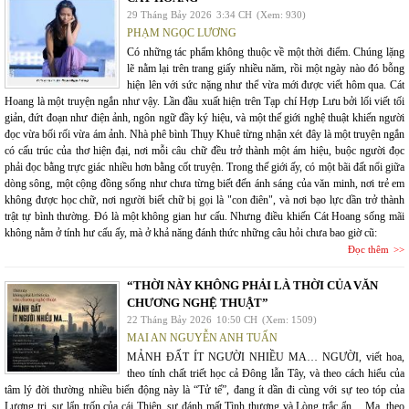
29 Tháng Bảy 2026
3:34 CH
(Xem: 930)
PHẠM NGỌC LƯƠNG
Có những tác phẩm không thuộc về một thời điểm. Chúng lặng
lẽ nằm lại trên trang giấy nhiều năm, rồi một ngày nào đó bỗng
hiện lên với sức nặng như thể vừa mới được viết hôm qua. Cát
Hoang là một truyện ngắn như vậy. Lần đầu xuất hiện trên Tạp chí Hợp Lưu bởi lối viết tối
giản, đứt đoạn như điện ảnh, ngôn ngữ đầy ký hiệu, và một thế giới nghệ thuật khiến người
đọc vừa bối rối vừa ám ảnh. Nhà phê bình Thụy Khuê từng nhận xét đây là một truyện ngắn
có cấu trúc của thơ hiện đại, nơi mỗi câu chữ đều trở thành một ám hiệu, buộc người đọc
phải đọc bằng trực giác nhiều hơn bằng cốt truyện. Trong thế giới ấy, có một bãi đất nổi giữa
dòng sông, một cộng đồng sống như chưa từng biết đến ánh sáng của văn minh, nơi trẻ em
không được học chữ, nơi người biết chữ bị gọi là "con điên", và nơi bạo lực dần trở thành
trật tự bình thường. Đó là một không gian hư cấu. Nhưng điều khiến Cát Hoang sống mãi
không nằm ở tính hư cấu ấy, mà ở khả năng đánh thức những câu hỏi chưa bao giờ cũ:
Đọc thêm
“THỜI NÀY KHÔNG PHẢI LÀ THỜI CỦA VĂN
CHƯƠNG NGHỆ THUẬT”
22 Tháng Bảy 2026
10:50 CH
(Xem: 1509)
MAI AN NGUYỄN ANH TUẤN
MẢNH ĐẤT ÍT NGƯỜI NHIỀU MA… NGƯỜI, viết hoa,
theo tính chất triết học cả Đông lẫn Tây, và theo cách hiểu của
tâm lý đời thường nhiều biến động này là “Tử tế”, đang ít dần đi cùng với sự teo tóp của
Lương tri, sự lẩn trốn của cái Thiện, sự đánh mất Tình thương và Lòng trắc ẩn… Ma, theo