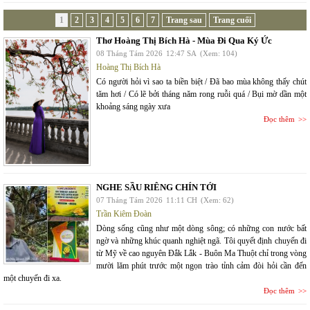
1
2
3
4
5
6
7
Trang sau
Trang cuối
Thơ Hoàng Thị Bích Hà - Mùa Đi Qua Ký Ức
08 Tháng Tám 2026
12:47 SA
(Xem: 104)
Hoàng Thị Bích Hà
Có người hỏi vì sao ta biền biệt / Đã bao mùa không thấy chút
tăm hơi / Có lẽ bởi tháng năm rong ruỗi quá / Bụi mờ dần một
khoảng sáng ngày xưa
Đọc thêm
NGHE SẦU RIÊNG CHÍN TỚI
07 Tháng Tám 2026
11:11 CH
(Xem: 62)
Trần Kiêm Đoàn
Dòng sống cũng như một dòng sông; có những con nước bất
ngờ và những khúc quanh nghiệt ngã. Tôi quyết định chuyến đi
từ Mỹ về cao nguyên Đắk Lắk - Buôn Ma Thuột chỉ trong vòng
mười lăm phút trước một ngọn trào tỉnh cảm đòi hỏi cần đến
một chuyến đi xa.
Đọc thêm