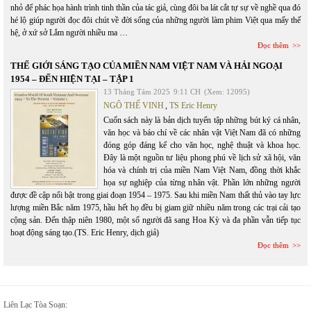
nhỏ để phác họa hành trình tinh thần của tác giả, cùng đôi ba lát cắt tự sự về nghề qua đó
hé lộ giúp người đọc đôi chút về đời sống của những người làm phim Việt qua mấy thế
hệ, ở xứ sở Lắm người nhiều ma …
Đọc thêm
THẾ GIỚI SÁNG TẠO CỦA MIỀN NAM VIỆT NAM VÀ HẢI NGOẠI
1954 – ĐẾN HIỆN TẠI – TẬP 1
13 Tháng Tám 2025
9:11 CH
(Xem: 12095)
NGÔ THẾ VINH
,
TS Eric Henry
Cuốn sách này là bản dịch tuyển tập những bút ký cá nhân,
văn học và báo chí về các nhân vật Việt Nam đã có những
đóng góp đáng kể cho văn học, nghệ thuật và khoa học.
Đây là một nguồn tư liệu phong phú về lịch sử xã hội, văn
hóa và chính trị của miền Nam Việt Nam, đồng thời khắc
họa sự nghiệp của từng nhân vật. Phần lớn những người
được đề cập nổi bật trong giai đoạn 1954 – 1975. Sau khi miền Nam thất thủ vào tay lực
lượng miền Bắc năm 1975, hầu hết họ đều bị giam giữ nhiều năm trong các trại cải tạo
cộng sản. Đến thập niên 1980, một số người đã sang Hoa Kỳ và đa phần vẫn tiếp tục
hoạt động sáng tạo.(TS. Eric Henry, dịch giả)
Đọc thêm
Liên Lạc Tòa Soạn: