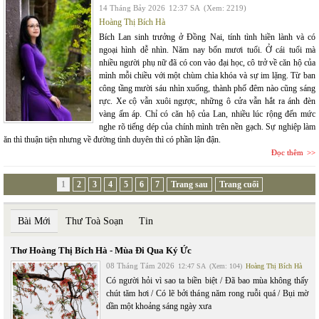
14 Tháng Bảy 2026
12:37 SA
(Xem: 2219)
Hoàng Thị Bích Hà
Bích Lan sinh trưởng ở Đồng Nai, tính tình hiền lành và có
ngoại hình dễ nhìn. Năm nay bốn mươi tuổi. Ở cái tuổi mà
nhiều người phụ nữ đã có con vào đại học, cô trở về căn hộ của
mình mỗi chiều với một chùm chìa khóa và sự im lặng. Từ ban
công tầng mười sáu nhìn xuống, thành phố đêm nào cũng sáng
rực. Xe cộ vẫn xuôi ngược, những ô cửa vẫn hắt ra ánh đèn
vàng ấm áp. Chỉ có căn hộ của Lan, nhiều lúc rộng đến mức
nghe rõ tiếng dép của chính mình trên nền gạch. Sự nghiệp làm
ăn thì thuận tiện nhưng về đường tình duyên thì có phần lận đận.
Đọc thêm
1
2
3
4
5
6
7
Trang sau
Trang cuối
Bài Mới
Thư Toà Soạn
Tin
Thơ Hoàng Thị Bích Hà - Mùa Đi Qua Ký Ức
08 Tháng Tám 2026
12:47 SA
(Xem: 104)
Hoàng Thị Bích Hà
Có người hỏi vì sao ta biền biệt / Đã bao mùa không thấy
chút tăm hơi / Có lẽ bởi tháng năm rong ruỗi quá / Bụi mờ
dần một khoảng sáng ngày xưa