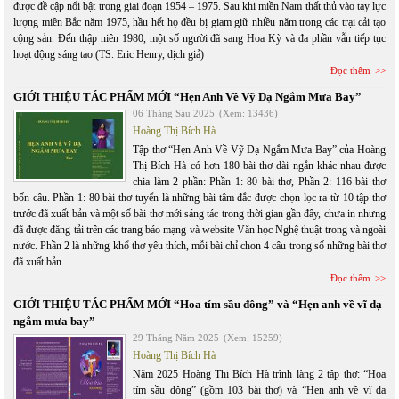
được đề cập nổi bật trong giai đoạn 1954 – 1975. Sau khi miền Nam thất thủ vào tay lực
lượng miền Bắc năm 1975, hầu hết họ đều bị giam giữ nhiều năm trong các trại cải tạo
cộng sản. Đến thập niên 1980, một số người đã sang Hoa Kỳ và đa phần vẫn tiếp tục
hoạt động sáng tạo.(TS. Eric Henry, dịch giả)
Đọc thêm
GIỚI THIỆU TÁC PHẨM MỚI “Hẹn Anh Về Vỹ Dạ Ngắm Mưa Bay”
06 Tháng Sáu 2025
(Xem: 13436)
Hoàng Thị Bích Hà
Tập thơ “Hẹn Anh Về Vỹ Dạ Ngắm Mưa Bay” của Hoàng
Thị Bích Hà có hơn 180 bài thơ dài ngắn khác nhau được
chia làm 2 phần: Phần 1: 80 bài thơ, Phần 2: 116 bài thơ
bốn câu. Phần 1: 80 bài thơ tuyển là những bài tâm đắc được chọn lọc ra từ 10 tập thơ
trước đã xuất bản và một số bài thơ mới sáng tác trong thời gian gần đây, chưa in nhưng
đã được đăng tải trên các trang báo mạng và website Văn học Nghệ thuật trong và ngoài
nước. Phần 2 là những khổ thơ yêu thích, mỗi bài chỉ chon 4 câu trong số những bài thơ
đã xuất bản.
Đọc thêm
GIỚI THIỆU TÁC PHẨM MỚI “Hoa tím sầu đông” và “Hẹn anh về vĩ dạ
ngắm mưa bay”
29 Tháng Năm 2025
(Xem: 15259)
Hoàng Thị Bích Hà
Năm 2025 Hoàng Thị Bích Hà trình làng 2 tập thơ: “Hoa
tím sầu đông” (gồm 103 bài thơ) và “Hẹn anh về vĩ dạ