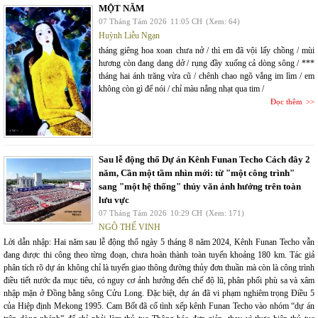
MỘT NĂM
07 Tháng Tám 2026
11:05 CH
(Xem: 64)
Huỳnh Liễu Ngạn
tháng giêng hoa xoan chưa nở / thì em đã vội lấy chồng / mùi
hương còn đang dang dở / rụng đầy xuống cả dòng sông / ***
tháng hai ánh trăng vừa cũ / chênh chao ngõ vắng im lìm / em
không còn gì để nói / chỉ màu nắng nhạt qua tim /
Đọc thêm
Sau lễ động thổ Dự án Kênh Funan Techo Cách đây 2
năm, Cần một tầm nhìn mới: từ "một công trình"
sang "một hệ thống" thủy văn ảnh hưởng trên toàn
lưu vực
07 Tháng Tám 2026
10:29 CH
(Xem: 171)
NGÔ THẾ VINH
Lời dẫn nhập: Hai năm sau lễ động thổ ngày 5 tháng 8 năm 2024, Kênh Funan Techo vẫn
đang được thi công theo từng đoạn, chưa hoàn thành toàn tuyến khoảng 180 km. Tác giả
phân tích rõ dự án không chỉ là tuyến giao thông đường thủy đơn thuần mà còn là công trình
điều tiết nước đa mục tiêu, có nguy cơ ảnh hưởng đến chế độ lũ, phân phối phù sa và xâm
nhập mặn ở Đồng bằng sông Cửu Long. Đặc biệt, dự án đã vi phạm nghiêm trọng Điều 5
của Hiệp định Mekong 1995. Cam Bốt đã cố tình xếp kênh Funan Techo vào nhóm “dự án