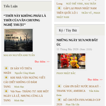
Long
NGÔ THẾ VINH
,
MAI TRẦN
Tiểu Luận
GẶP LẠI PHAN NHẬT NAM
TRÊN QUỐC LỘ 1
TRẦN VŨ
,
PHAN
“THỜI NÀY KHÔNG PHẢI LÀ
NHẬT NAM
THỜI CỦA VĂN CHƯƠNG
NGHỆ THUẬT”
Ký / Tùy Bút
NHỮNG NGÀY XƯA NƠI ĐẤT
ÚC
11 Tháng Bảy 2026
(Xem: 2153)
MAI AN NGUYỄN ANH TUẤN
Đọc thêm
DI SẢN VÔ THỪA
NHẬN
Nguyễn Công Khanh
PHAN NHẬT BẮC
KHI NHÀ VĂN NGỪNG VIẾT:
Đọc thêm
CÁI CHẾT KHÔNG CÓ ĐÁM
CÁM ƠN ĐẤT NƯỚC HOA KỲ -
TANG
Minh Hạo
THANK YOU, AMERICA
Trần Kiêm
Việt Nam- THÁNG TƯ: KHI MỘT
Đoàn
NGÀY LÀ LỄ, NHƯNG CŨNG LÀ
KỂ CHUYỆN FIFA WORLD CUP
TANG
Minh Hạo
2026
Phan Tấn Uẩn