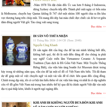
PHAN NHẬT BẮC
-Năm 1978 Tôi đặt chân đến Úc sau hơn 9 tháng ở Indonesia,
dừng Sydney chuyển tiếp đến Thành phố một ngày có bốn mùa
là Melbourne, chuyến bay Qantas khổng lồ 747 chở một nhóm 100 người chia ra lên khu
vực thượng hạng trên chóp mũi. Tôi mang đôi dép hai màu chiếc đực chiếc cái đi bơ vơ giữa
đám đông người Việt gốc Tàu cùng vali sang trọng.
Đọc thêm
DI SẢN VÔ THỪA NHẬN
11 Tháng Bảy 2026
2:04 CH
(Xem: 2048)
Nguyễn Công Khanh
Di sản ngàn đời của ông cha để lại mà mình không biết đến,
không biết quý, thì đó là một điều đáng để cho chúng ta phải
suy nghĩ! Cuộc triển lãm Vietnamese Ceramic: A Separate
Tradition (Tạm dịch là Đồ Gốm Việt Nam: Một Truyền Thống
Riêng Biệt), của viện bảo tàng Seattle Art Museum được trưng
bày trong từ những năm qua, vẫn còn để lại một số đồ cổ Việt Nam tiêu biểu. Tôi đã tham
dự để giúp một số việc chuyển ngữ và một vài vấn đề tổ chức liên quan đến cộng đồng.
Chính trong dịp này, tôi có cơ hội tìm hiểu thêm về các viện bảo tàng và nhất là có dịp nghiên
cứu về đồ gốm Việt Nam mà trong bao nhiêu thế kỷ qua đã bị chính người Việt đặt vào một
địa vị quá thấp kém, khiến ít người ngó ngàng đến.
Đọc thêm
KHI ANH ĐI KHÔNG NGƯỜI ĐƯA ĐÓN KHI ANH