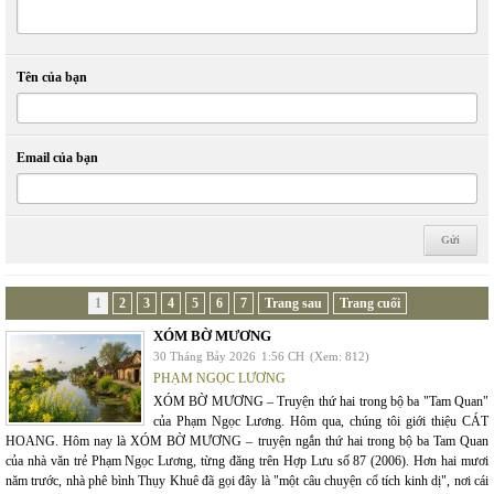
Tên của bạn
Email của bạn
1
2
3
4
5
6
7
Trang sau
Trang cuối
XÓM BỜ MƯƠNG
30 Tháng Bảy 2026
1:56 CH
(Xem: 812)
PHẠM NGỌC LƯƠNG
XÓM BỜ MƯƠNG – Truyện thứ hai trong bộ ba "Tam Quan"
của Phạm Ngọc Lương. Hôm qua, chúng tôi giới thiệu CÁT
HOANG. Hôm nay là XÓM BỜ MƯƠNG – truyện ngắn thứ hai trong bộ ba Tam Quan
của nhà văn trẻ Phạm Ngọc Lương, từng đăng trên Hợp Lưu số 87 (2006). Hơn hai mươi
năm trước, nhà phê bình Thụy Khuê đã gọi đây là "một câu chuyện cổ tích kinh dị", nơi cái