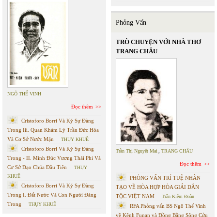
Phỏng Vấn
TRÒ CHUYỆN VỚI NHÀ THƠ
TRANG CHÂU
NGÔ THẾ VINH
Đọc thêm
Cristoforo Borri Và Ký Sự Đàng
Trong Iii. Quan Khám Lý Trần Đức Hòa
Và Cơ Sở Nước Mặn
THỤY KHUÊ
Cristoforo Borri Và Ký Sự Đàng
Trần Thị Nguyệt Mai
,
TRANG CHÂU
Trong - II. Minh Đức Vương Thái Phi Và
Đọc thêm
Cơ Sở Đạo Chúa Đầu Tiên
THỤY
KHUÊ
PHỎNG VẤN TRÍ TUỆ NHÂN
Cristoforo Borri Và Ký Sự Đàng
TẠO VỀ HÒA HỢP HÒA GIẢI DÂN
Trong I. Đất Nước Và Con Người Đàng
TỘC VIỆT NAM
Trần Kiêm Đoàn
Trong
THỤY KHUÊ
RFA Phỏng vấn BS Ngô Thế Vinh
về Kênh Funan và Đồng Bằng Sông Cửu