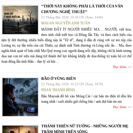
“THỜI NÀY KHÔNG PHẢI LÀ THỜI CỦA VĂN
CHƯƠNG NGHỆ THUẬT”
22 Tháng Bảy 2026
10:50 CH
(Xem: 1446)
MAI AN NGUYỄN ANH TUẤN
MẢNH ĐẤT ÍT NGƯỜI NHIỀU MA… NGƯỜI, viết hoa,
theo tính chất triết học cả Đông lẫn Tây, và theo cách hiểu của
tâm lý đời thường nhiều biến động này là “Tử tế”, đang ít dần đi cùng với sự teo tóp của
Lương tri, sự lẩn trốn của cái Thiện, sự đánh mất Tình thương và Lòng trắc ẩn… Ma, theo
nghĩa khái quát về bản chất Ma Quỷ trong con người đang trỗi dậy, không chỉ là hình tượng
dọa nạt con trẻ nữa mà đang trở thành thế lực khủng khiếp đe dọa thống trị toàn bộ cơ chế
hoạt động lẫn tinh thần – đạo lý xã hội…
Đọc thêm
BÃO Ở VÙNG BIÊN
22 Tháng Bảy 2026
10:23 CH
(Xem: 1678)
PHAN THANH BÌNH
Bão Maysak đổ bộ vào Móng Cái / các bản tin điện tử dồn lên
trang nhất / suốt nhiều giờ chống bão / anh đợi bản tin em
Đọc thêm
THÁNH THIÊN NỮ TƯỚNG - NHỮNG NGƯỜI MẸ
TRẦM MÌNH TRÊN SÔNG