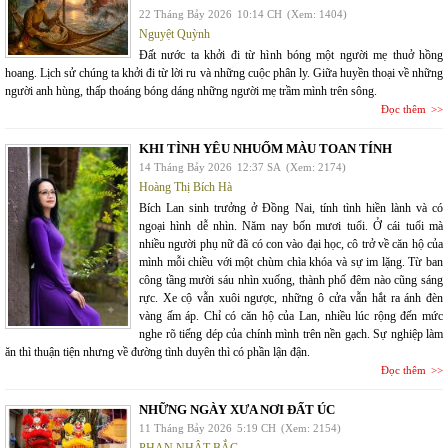
22 Tháng Bảy 2026
10:14 CH
(Xem: 1404)
Nguyệt Quỳnh
Đất nước ta khởi đi từ hình bóng một người mẹ thuở hồng
hoang. Lịch sử chúng ta khởi đi từ lời ru và những cuộc phân ly. Giữa huyền thoại về những
người anh hùng, thấp thoáng bóng dáng những người mẹ trầm mình trên sông.
Đọc thêm
KHI TÌNH YÊU NHUỐM MÀU TOAN TÍNH
14 Tháng Bảy 2026
12:37 SA
(Xem: 2174)
Hoàng Thị Bích Hà
Bích Lan sinh trưởng ở Đồng Nai, tính tình hiền lành và có
ngoại hình dễ nhìn. Năm nay bốn mươi tuổi. Ở cái tuổi mà
nhiều người phụ nữ đã có con vào đại học, cô trở về căn hộ của
mình mỗi chiều với một chùm chìa khóa và sự im lặng. Từ ban
công tầng mười sáu nhìn xuống, thành phố đêm nào cũng sáng
rực. Xe cộ vẫn xuôi ngược, những ô cửa vẫn hắt ra ánh đèn
vàng ấm áp. Chỉ có căn hộ của Lan, nhiều lúc rộng đến mức
nghe rõ tiếng dép của chính mình trên nền gạch. Sự nghiệp làm
ăn thì thuận tiện nhưng về đường tình duyên thì có phần lận đận.
Đọc thêm
NHỮNG NGÀY XƯA NƠI ĐẤT ÚC
11 Tháng Bảy 2026
5:19 CH
(Xem: 2154)