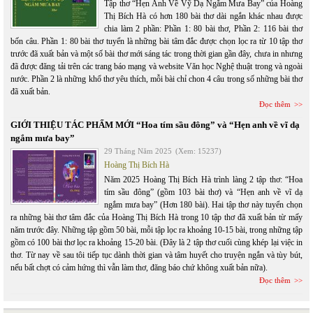
Tập thơ “Hẹn Anh Về Vỹ Dạ Ngắm Mưa Bay” của Hoàng
Thị Bích Hà có hơn 180 bài thơ dài ngắn khác nhau được
chia làm 2 phần: Phần 1: 80 bài thơ, Phần 2: 116 bài thơ
bốn câu. Phần 1: 80 bài thơ tuyển là những bài tâm đắc được chọn lọc ra từ 10 tập thơ
trước đã xuất bản và một số bài thơ mới sáng tác trong thời gian gần đây, chưa in nhưng
đã được đăng tải trên các trang báo mạng và website Văn học Nghệ thuật trong và ngoài
nước. Phần 2 là những khổ thơ yêu thích, mỗi bài chỉ chon 4 câu trong số những bài thơ
đã xuất bản.
Đọc thêm
GIỚI THIỆU TÁC PHẨM MỚI “Hoa tím sầu đông” và “Hẹn anh về vĩ dạ
ngắm mưa bay”
29 Tháng Năm 2025
(Xem: 15237)
Hoàng Thị Bích Hà
Năm 2025 Hoàng Thị Bích Hà trình làng 2 tập thơ: “Hoa
tím sầu đông” (gồm 103 bài thơ) và “Hẹn anh về vĩ dạ
ngắm mưa bay” (Hơn 180 bài). Hai tập thơ này tuyển chọn
ra những bài thơ tâm đắc của Hoàng Thị Bích Hà trong 10 tập thơ đã xuất bản từ mấy
năm trước đây. Những tập gồm 50 bài, mỗi tập lọc ra khoảng 10-15 bài, trong những tập
gồm có 100 bài thơ lọc ra khoảng 15-20 bài. (Đây là 2 tập thơ cuối cùng khép lại việc in
thơ. Từ nay về sau tôi tiếp tục dành thời gian và tâm huyết cho truyện ngắn và tùy bút,
nếu bất chợt có cảm hứng thì vẫn làm thơ, đăng báo chứ không xuất bản nữa).
Đọc thêm