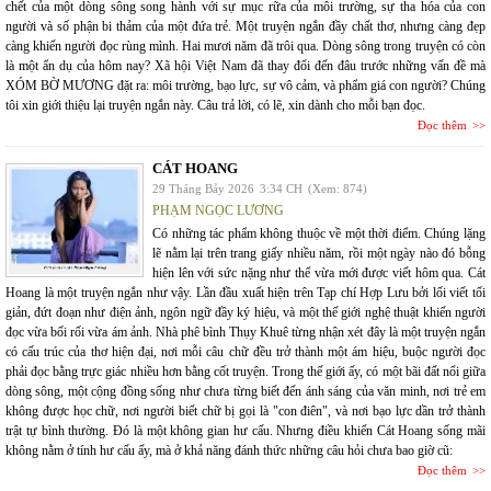
chết của một dòng sông song hành với sự mục rữa của môi trường, sự tha hóa của con
người và số phận bi thảm của một đứa trẻ. Một truyện ngắn đầy chất thơ, nhưng càng đẹp
càng khiến người đọc rùng mình. Hai mươi năm đã trôi qua. Dòng sông trong truyện có còn
là một ẩn dụ của hôm nay? Xã hội Việt Nam đã thay đổi đến đâu trước những vấn đề mà
XÓM BỜ MƯƠNG đặt ra: môi trường, bạo lực, sự vô cảm, và phẩm giá con người? Chúng
tôi xin giới thiệu lại truyện ngắn này. Câu trả lời, có lẽ, xin dành cho mỗi bạn đọc.
Đọc thêm
CÁT HOANG
29 Tháng Bảy 2026
3:34 CH
(Xem: 874)
PHẠM NGỌC LƯƠNG
Có những tác phẩm không thuộc về một thời điểm. Chúng lặng
lẽ nằm lại trên trang giấy nhiều năm, rồi một ngày nào đó bỗng
hiện lên với sức nặng như thể vừa mới được viết hôm qua. Cát
Hoang là một truyện ngắn như vậy. Lần đầu xuất hiện trên Tạp chí Hợp Lưu bởi lối viết tối
giản, đứt đoạn như điện ảnh, ngôn ngữ đầy ký hiệu, và một thế giới nghệ thuật khiến người
đọc vừa bối rối vừa ám ảnh. Nhà phê bình Thụy Khuê từng nhận xét đây là một truyện ngắn
có cấu trúc của thơ hiện đại, nơi mỗi câu chữ đều trở thành một ám hiệu, buộc người đọc
phải đọc bằng trực giác nhiều hơn bằng cốt truyện. Trong thế giới ấy, có một bãi đất nổi giữa
dòng sông, một cộng đồng sống như chưa từng biết đến ánh sáng của văn minh, nơi trẻ em
không được học chữ, nơi người biết chữ bị gọi là "con điên", và nơi bạo lực dần trở thành
trật tự bình thường. Đó là một không gian hư cấu. Nhưng điều khiến Cát Hoang sống mãi
không nằm ở tính hư cấu ấy, mà ở khả năng đánh thức những câu hỏi chưa bao giờ cũ:
Đọc thêm