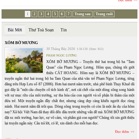
Đọc thêm
1
2
3
4
5
6
7
Trang sau
Trang cuối
Bài Mới
Thư Toà Soạn
Tin
XÓM BỜ MƯƠNG
30 Tháng Bảy 2026
1:56 CH
(Xem: 812)
PHẠM NGỌC LƯƠNG
XÓM BỜ MƯƠNG – Truyện thứ hai trong bộ ba "Tam
Quan" của Phạm Ngọc Lương. Hôm qua, chúng tôi giới
thiệu CÁT HOANG. Hôm nay là XÓM BỜ MƯƠNG –
truyện ngắn thứ hai trong bộ ba Tam Quan của nhà văn trẻ Phạm Ngọc Lương, từng
đăng trên Hợp Lưu số 87 (2006). Hơn hai mươi năm trước, nhà phê bình Thụy Khuê đã
gọi đây là "một câu chuyện cổ tích kinh dị", nơi cái chết của một dòng sông song hành
với sự mục rữa của môi trường, sự tha hóa của con người và số phận bi thảm của một
đứa trẻ. Một truyện ngắn đầy chất thơ, nhưng càng đẹp càng khiến người đọc rùng
mình. Hai mươi năm đã trôi qua. Dòng sông trong truyện có còn là một ẩn dụ của hôm
nay? Xã hội Việt Nam đã thay đổi đến đâu trước những vấn đề mà XÓM BỜ MƯƠNG
đặt ra: môi trường, bạo lực, sự vô cảm, và phẩm giá con người? Chúng tôi xin giới thiệu
lại truyện ngắn này. Câu trả lời, có lẽ, xin dành cho mỗi bạn đọc.
Đọc thêm