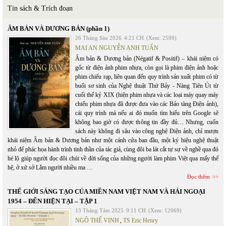
Tin sách & Trích đoạn
ÂM BẢN VÀ DƯƠNG BẢN (phần 1)
26 Tháng Sáu 2026
4:21 CH
(Xem: 2599)
MAI AN NGUYỄN ANH TUẤN
Âm bản & Dương bản (Négatif & Positif) – khái niệm có
gốc từ điện ảnh phim nhựa, còn gọi là phim điện ảnh hoặc
phim chiếu rạp, liên quan đến quy trình sản xuất phim có từ
buổi sơ sinh của Nghệ thuật Thứ Bảy - Nàng Tiên Út từ
cuối thế kỷ XIX (hiện phim nhựa và các loại máy quay máy
chiếu phim nhựa đã được đưa vào các Bảo tàng Điện ảnh),
cái quy trình mà nếu ai đó muốn tìm hiểu trên Google sẽ
không bao giờ có được thông tin đầy đủ… Nhưng, cuốn
sách này không đi sâu vào công nghệ Điện ảnh, chỉ mượn
khái niệm Âm bản & Dương bản như một cánh cửa ban đầu, một ký hiệu nghệ thuật
nhỏ để phác họa hành trình tinh thần của tác giả, cùng đôi ba lát cắt tự sự về nghề qua đó
hé lộ giúp người đọc đôi chút về đời sống của những người làm phim Việt qua mấy thế
hệ, ở xứ sở Lắm người nhiều ma …
Đọc thêm
THẾ GIỚI SÁNG TẠO CỦA MIỀN NAM VIỆT NAM VÀ HẢI NGOẠI
1954 – ĐẾN HIỆN TẠI – TẬP 1
13 Tháng Tám 2025
9:11 CH
(Xem: 12069)
NGÔ THẾ VINH
,
TS Eric Henry