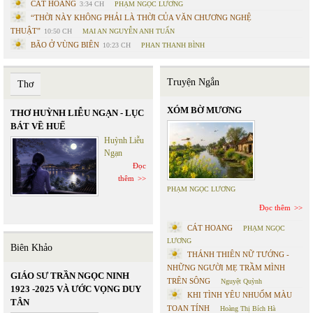
CÁT HOANG
3:34 CH
PHẠM NGỌC LƯƠNG
“THỜI NÀY KHÔNG PHẢI LÀ THỜI CỦA VĂN CHƯƠNG NGHỆ
THUẬT”
10:50 CH
MAI AN NGUYỄN ANH TUẤN
BÃO Ở VÙNG BIÊN
10:23 CH
PHAN THANH BÌNH
Truyện Ngắn
Thơ
XÓM BỜ MƯƠNG
THƠ HUỲNH LIỄU NGẠN - LỤC
BÁT VỀ HUẾ
Huỳnh Liễu
Ngạn
Đọc
thêm
PHẠM NGỌC LƯƠNG
Đọc thêm
CÁT HOANG
PHẠM NGỌC
LƯƠNG
Biên Khảo
THÁNH THIÊN NỮ TƯỚNG -
NHỮNG NGƯỜI MẸ TRẦM MÌNH
GIÁO SƯ TRẦN NGỌC NINH
TRÊN SÔNG
Nguyệt Quỳnh
1923 -2025 VÀ ƯỚC VỌNG DUY
KHI TÌNH YÊU NHUỐM MÀU
TÂN
TOAN TÍNH
Hoàng Thị Bích Hà