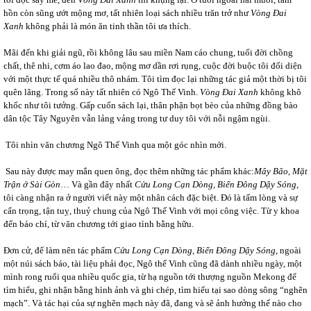
hồn còn sũng ướt mộng mơ, tất nhiên loại sách nhiều trăn trở như
Vòng Đai
Xanh
không phải là món ăn tinh thần tôi ưa thích.
Mãi đến khi giải ngũ, rồi không lâu sau miền Nam cáo chung, tuổi đời chồng
chất, thê nhi, cơm áo lao đao, mộng mơ dần rơi rụng, cuộc đời buộc tôi đối diện
với một thực tế quá nhiều thô nhám. Tôi tìm đọc lại những tác giả một thời bị tôi
quên lãng. Trong số này tất nhiên có Ngô Thế Vinh.
Vòng Đai Xanh
không khô
khốc như tôi tưởng. Gấp cuốn sách lại, thân phận bọt bèo của những đồng bào
dân tộc Tây Nguyên vẫn lảng vảng trong tư duy tôi với nỗi ngậm ngùi.
Tôi nhìn văn chương Ngô Thế Vinh qua một góc nhìn mới.
Sau này được may mắn quen ông, đọc thêm những tác phẩm khác:
Mây Bão, Mặt
Trận ở Sài Gòn
… Và gần đây nhất
Cửu Long Cạn Dòng, Biển Đông Dậy Sóng
,
tôi càng nhận ra ở người viết này một nhân cách đặc biệt. Đó là tấm lòng và sự
cẩn trọng, tận tuỵ, thuỷ chung của Ngô Thế Vinh với mọi công việc. Từ y khoa
đến báo chí, từ văn chương tới giao tình bằng hữu.
Đơn cử, để làm nên tác phẩm
Cửu Long Cạn Dòng, Biển Đông Dậy Sóng
, ngoài
một núi sách báo, tài liệu phải đọc, Ngô thế Vinh cũng đã dành nhiều ngày, một
mình rong ruổi qua nhiều quốc gia, từ hạ nguồn tới thượng nguồn Mekong để
tìm hiểu, ghi nhận bằng hình ảnh và ghi chép, tìm hiểu tại sao dòng sông “nghẽn
mạch”. Và tác hại của sự nghẽn mạch này đã, đang và sẽ ảnh hưởng thế nào cho