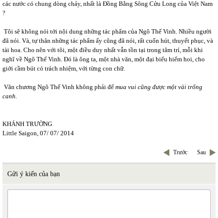
các nước có chung dòng chảy, nhất là Đồng Bằng Sông Cửu Long của Việt Nam
?
Tôi sẽ không nói tới nội dung những tác phẩm của Ngô Thế Vinh. Nhiều người
đã nói. Và, tự thân những tác phẩm ấy cũng đã nói, rất cuốn hút, thuyết phục, và
tài hoa. Cho nên với tôi, một điều duy nhất vẫn tồn tại trong tâm trí, mỗi khi
nghĩ về Ngô Thế Vinh. Đó là ông ta, một nhà văn, một đại biểu hiếm hoi, cho
giới cầm bút có trách nhiệm, với từng con chữ.
Văn chương Ngô Thế Vinh không phải để
mua vui cũng được một vài trống
canh.
KHÁNH TRƯỜNG
Little Saigon, 07/ 07/ 2014
Trước
Sau
Gửi ý kiến của bạn