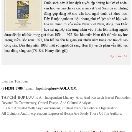
Cuốn sách này là bản dịch tuyển tập những bút ký cá nhân,
văn học và báo chí về các nhân vật Việt Nam đã có những
đóng góp đáng kể cho văn học, nghệ thuật và khoa học.
Đây là một nguồn tư liệu phong phú về lịch sử xã hội, văn
hóa và chính trị của miền Nam Việt Nam, đồng thời khắc
họa sự nghiệp của từng nhân vật. Phần lớn những người
được đề cập nổi bật trong giai đoạn 1954 – 1975. Sau khi miền Nam thất thủ vào tay lực
lượng miền Bắc năm 1975, hầu hết họ đều bị giam giữ nhiều năm trong các trại cải tạo
cộng sản. Đến thập niên 1980, một số người đã sang Hoa Kỳ và đa phần vẫn tiếp tục
hoạt động sáng tạo.(TS. Eric Henry, dịch giả)
Đọc thêm
Liên Lạc Tòa Soạn:
(714)381-8780
/ Email:
Tapc
Hihopluu@AOL.COM
TẠP CHÍ HỢP LƯU
Is An Independent Literary, Arts, And Research-Based Publication
Devoted To Commentary, Critical Essays, And Cultural Analysis.
It Is Not Affiliated With Any Government, Political Party, Or Political Organization.
All Opinions And Interpretations Expressed Herein Are Solely Those Of The Authors.