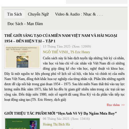
Tin Sách
Chuyển Ngữ
Video & Audio : Nhạc & . . .
Đọc Sách - Mạn Đàm
THẾ GIỚI SÁNG TẠO CỦA MIỀN NAM VIỆT NAM VÀ HẢI NGOẠI
1954 – ĐẾN HIỆN TẠI – TẬP 1
13 Tháng Tám 2025
(Xem: 12069)
NGÔ THẾ VINH
,
TS Eric Henry
Cuốn sách này là bản dịch tuyển tập những bút ký cá nhân,
văn học và báo chí về các nhân vật Việt Nam đã có những
đóng góp đáng kể cho văn học, nghệ thuật và khoa học.
Đây là một nguồn tư liệu phong phú về lịch sử xã hội, văn hóa và chính trị của miền
Nam Việt Nam, đồng thời khắc họa sự nghiệp của từng nhân vật. Phần lớn những người
được đề cập nổi bật trong giai đoạn 1954 – 1975. Sau khi miền Nam thất thủ vào tay lực
lượng miền Bắc năm 1975, hầu hết họ đều bị giam giữ nhiều năm trong các trại cải tạo
cộng sản. Đến thập niên 1980, một số người đã sang Hoa Kỳ và đa phần vẫn tiếp tục
hoạt động sáng tạo.(TS. Eric Henry, dịch giả)
Đọc thêm
GIỚI THIỆU TÁC PHẨM MỚI “Hẹn Anh Về Vỹ Dạ Ngắm Mưa Bay”
06 Tháng Sáu 2025
(Xem: 13416)
Hoàng Thị Bích Hà