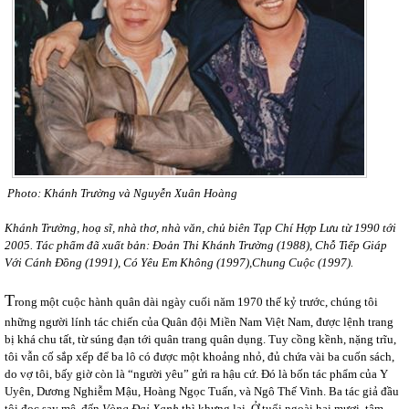
Photo: Khánh Trường và Nguyễn Xuân Hoàng
Khánh Trường, hoạ sĩ, nhà thơ, nhà văn, chủ biên Tạp Chí Hợp Lưu từ 1990 tới
2005. Tác phẩm đã xuất bản: Đoản Thi Khánh Trường (1988), Chỗ Tiếp Giáp
Với Cánh Đồng (1991), Có Yêu Em Không (1997),Chung Cuộc (1997).
T
rong một cuộc hành quân dài ngày cuối năm 1970 thế kỷ trước, chúng tôi
những người lính tác chiến của Quân đội Miền Nam Việt Nam, được lệnh trang
bị khá chu tất, từ súng đạn tới quân trang quân dụng. Tuy cồng kềnh, nặng trĩu,
tôi vẫn cố sắp xếp để ba lô có được một khoảng nhỏ, đủ chứa vài ba cuốn sách,
do vợ tôi, bấy giờ còn là “người yêu” gửi ra hậu cứ. Đó là bốn tác phẩm của Y
Uyên, Dương Nghiễm Mậu, Hoàng Ngọc Tuấn, và Ngô Thế Vinh. Ba tác giả đầu
tôi đọc say mê, đến
Vòng Đai Xanh
thì khựng lại. Ở tuổi ngoài hai mươi, tâm