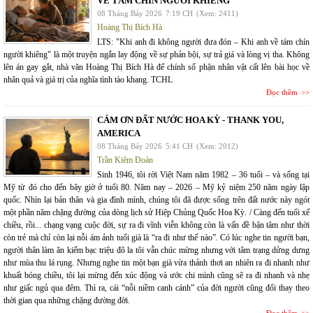
VỀ TÁM CHÍN NGƯỜI KHIÊNG
08 Tháng Bảy 2026
7:19 CH
(Xem: 2411)
Hoàng Thị Bích Hà
LTS: "Khi anh đi không người đưa đón – Khi anh về tám chín
người khiêng" là một truyện ngắn lay động về sự phản bội, sự trả giá và lòng vị tha. Không
lên án gay gắt, nhà văn Hoàng Thị Bích Hà để chính số phận nhân vật cất lên bài học về
nhân quả và giá trị của nghĩa tình tào khang. TCHL
Đọc thêm
CÁM ƠN ĐẤT NƯỚC HOA KỲ - THANK YOU,
AMERICA
08 Tháng Bảy 2026
5:41 CH
(Xem: 2012)
Trần Kiêm Đoàn
Sinh 1946, tôi rời Việt Nam năm 1982 – 36 tuổi – và sống tại
Mỹ từ đó cho đến bây giờ ở tuổi 80. Năm nay – 2026 – Mỹ kỷ niệm 250 năm ngày lập
quốc. Nhìn lại bản thân và gia đình mình, chúng tôi đã được sống trên đất nước này ngót
một phần năm chặng đường của dòng lịch sử Hiệp Chủng Quốc Hoa Kỳ. / Càng đến tuổi xế
chiều, rồi... chạng vạng cuộc đời, sự ra đi vĩnh viễn không còn là vấn đề bận tâm như thời
còn trẻ mà chỉ còn lại nỗi ám ảnh tuổi già là “ra đi như thế nào”. Có lúc nghe tin người bạn,
người thân làm ăn kiếm bạc triệu đô la tôi vẫn chúc mừng nhưng với tâm trạng dửng dưng
như mùa thu lá rụng. Nhưng nghe tin một bạn già vừa thảnh thơi an nhiên ra đi nhanh như
khuất bóng chiều, tôi lại mừng đến xúc động và ước chi mình cũng sẽ ra đi nhanh và nhẹ
như giấc ngủ qua đêm. Thì ra, cái “nỗi niềm canh cánh” của đời người cũng đổi thay theo
thời gian qua những chặng đường đời.