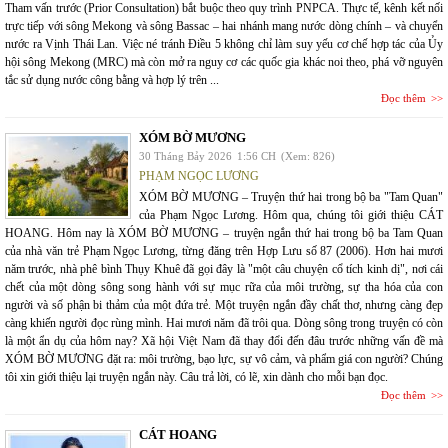
Tham vấn trước (Prior Consultation) bắt buộc theo quy trình PNPCA. Thực tế, kênh kết nối
trực tiếp với sông Mekong và sông Bassac – hai nhánh mang nước dòng chính – và chuyển
nước ra Vịnh Thái Lan. Việc né tránh Điều 5 không chỉ làm suy yếu cơ chế hợp tác của Ủy
hội sông Mekong (MRC) mà còn mở ra nguy cơ các quốc gia khác noi theo, phá vỡ nguyên
tắc sử dụng nước công bằng và hợp lý trên ...
Đọc thêm
XÓM BỜ MƯƠNG
30 Tháng Bảy 2026
1:56 CH
(Xem: 826)
PHẠM NGỌC LƯƠNG
XÓM BỜ MƯƠNG – Truyện thứ hai trong bộ ba "Tam Quan"
của Phạm Ngọc Lương. Hôm qua, chúng tôi giới thiệu CÁT
HOANG. Hôm nay là XÓM BỜ MƯƠNG – truyện ngắn thứ hai trong bộ ba Tam Quan
của nhà văn trẻ Phạm Ngọc Lương, từng đăng trên Hợp Lưu số 87 (2006). Hơn hai mươi
năm trước, nhà phê bình Thụy Khuê đã gọi đây là "một câu chuyện cổ tích kinh dị", nơi cái
chết của một dòng sông song hành với sự mục rữa của môi trường, sự tha hóa của con
người và số phận bi thảm của một đứa trẻ. Một truyện ngắn đầy chất thơ, nhưng càng đẹp
càng khiến người đọc rùng mình. Hai mươi năm đã trôi qua. Dòng sông trong truyện có còn
là một ẩn dụ của hôm nay? Xã hội Việt Nam đã thay đổi đến đâu trước những vấn đề mà
XÓM BỜ MƯƠNG đặt ra: môi trường, bạo lực, sự vô cảm, và phẩm giá con người? Chúng
tôi xin giới thiệu lại truyện ngắn này. Câu trả lời, có lẽ, xin dành cho mỗi bạn đọc.
Đọc thêm
CÁT HOANG