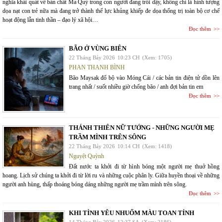
nghĩa khái quát về bản chất Ma Quỷ trong con người đang trỗi dậy, không chỉ là hình tượng
dọa nạt con trẻ nữa mà đang trở thành thế lực khủng khiếp đe dọa thống trị toàn bộ cơ chế
hoạt động lẫn tinh thần – đạo lý xã hội…
Đọc thêm
BÃO Ở VÙNG BIÊN
22 Tháng Bảy 2026
10:23 CH
(Xem: 1705)
PHAN THANH BÌNH
Bão Maysak đổ bộ vào Móng Cái / các bản tin điện tử dồn lên
trang nhất / suốt nhiều giờ chống bão / anh đợi bản tin em
Đọc thêm
THÁNH THIÊN NỮ TƯỚNG - NHỮNG NGƯỜI MẸ
TRẦM MÌNH TRÊN SÔNG
22 Tháng Bảy 2026
10:14 CH
(Xem: 1418)
Nguyệt Quỳnh
Đất nước ta khởi đi từ hình bóng một người mẹ thuở hồng
hoang. Lịch sử chúng ta khởi đi từ lời ru và những cuộc phân ly. Giữa huyền thoại về những
người anh hùng, thấp thoáng bóng dáng những người mẹ trầm mình trên sông.
Đọc thêm
KHI TÌNH YÊU NHUỐM MÀU TOAN TÍNH