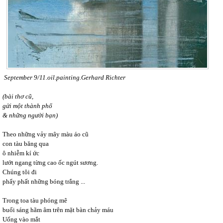
September 9/11.oil.painting.Gerhard Richter
(bài thơ cũ,
gửi một thành phố
& những người bạn)
Theo những vảy mây màu áo cũ
con tàu băng qua
ô nhiễm kí ức
lướt ngang từng cao ốc ngút sương.
Chúng tôi đi
phẩy phất những bóng trắng ...
Trong toa tàu phóng mê
buổi sáng hãm âm trên mặt bàn chảy máu
Uống vào mắt