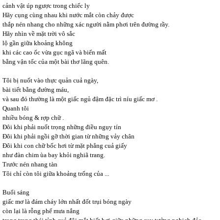
cảnh vật úp ngược trong chiếc ly
Hãy cụng cùng nhau khi nước mắt còn chảy được
thắp nén nhang cho những xác người nằm phơi trên đường rầy.
Hãy nhìn về mặt trời vô sắc
lộ gần giữa khoảng không
khi các cao ốc vừa gục ngã và biến mất
bằng vận tốc của một bài thơ lãng quên.
Tôi bị nuốt vào thực quản cuả ngày,
bài tiết bằng đường máu,
và sau đó thường là một giấc ngủ đậm đặc trì níu giấc mơ .
Quanh tôi
nhiều bóng & rợp chữ .
Đôi khi phải nuốt trọng những điều ngụy tín
Đôi khi phải ngồi gỡ thời gian từ những vảy chân
Đôi khi con chữ bốc hơi từ mặt phẳng cuả giấy
như đàn chim ùa bay khỏi nghiã trang.
Trước nén nhang tàn
Tôi chỉ còn tôi giữa khoảng trống của ...
Buổi sáng
giấc mơ là đám cháy lớn nhất đốt trụi bóng ngày
còn lại là rỗng phế mưa nắng