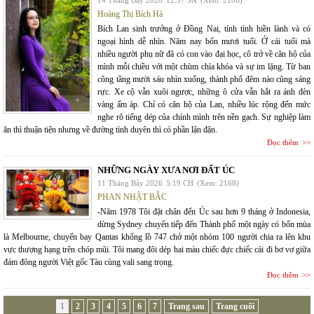
14 Tháng Bảy 2026
12:37 SA
(Xem: 2186)
Hoàng Thị Bích Hà
Bích Lan sinh trưởng ở Đồng Nai, tính tình hiền lành và có
ngoại hình dễ nhìn. Năm nay bốn mươi tuổi. Ở cái tuổi mà
nhiều người phụ nữ đã có con vào đại học, cô trở về căn hộ của
mình mỗi chiều với một chùm chìa khóa và sự im lặng. Từ ban
công tầng mười sáu nhìn xuống, thành phố đêm nào cũng sáng
rực. Xe cộ vẫn xuôi ngược, những ô cửa vẫn hắt ra ánh đèn
vàng ấm áp. Chỉ có căn hộ của Lan, nhiều lúc rộng đến mức
nghe rõ tiếng dép của chính mình trên nền gạch. Sự nghiệp làm
ăn thì thuận tiện nhưng về đường tình duyên thì có phần lận đận.
Đọc thêm
NHỮNG NGÀY XƯA NƠI ĐẤT ÚC
11 Tháng Bảy 2026
5:19 CH
(Xem: 2168)
PHAN NHẬT BẮC
-Năm 1978 Tôi đặt chân đến Úc sau hơn 9 tháng ở Indonesia,
dừng Sydney chuyển tiếp đến Thành phố một ngày có bốn mùa
là Melbourne, chuyến bay Qantas khổng lồ 747 chở một nhóm 100 người chia ra lên khu
vực thượng hạng trên chóp mũi. Tôi mang đôi dép hai màu chiếc đực chiếc cái đi bơ vơ giữa
đám đông người Việt gốc Tàu cùng vali sang trọng.
Đọc thêm
1
2
3
4
5
6
7
Trang sau
Trang cuối