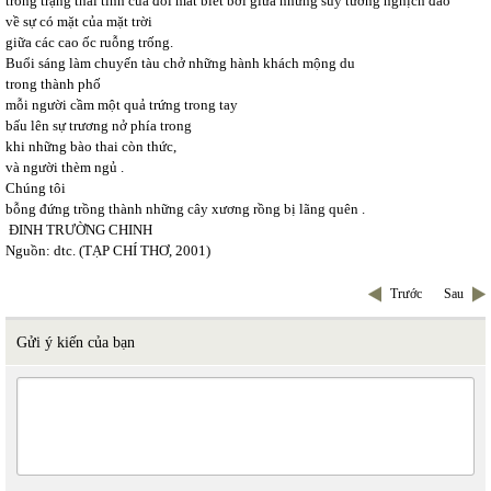
trong trạng thái tỉnh cuả đôi mắt biết bơi giữa những suy tưởng nghịch đảo
về sự có mặt của mặt trời
giữa các cao ốc ruỗng trống.
Buổi sáng làm chuyến tàu chở những hành khách mộng du
trong thành phố
mỗi người cầm một quả trứng trong tay
bấu lên sự trương nở phía trong
khi những bào thai còn thức,
và người thèm ngủ .
Chúng tôi
bỗng đứng trồng thành những cây xương rồng bị lãng quên .
ĐINH TRƯỜNG CHINH
Nguồn: dtc. (TẠP CHÍ THƠ, 2001)
Trước
Sau
Gửi ý kiến của bạn