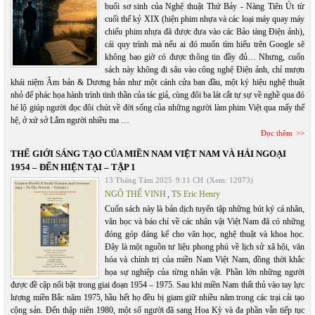
buổi sơ sinh của Nghệ thuật Thứ Bảy - Nàng Tiên Út từ
cuối thế kỷ XIX (hiện phim nhựa và các loại máy quay máy
chiếu phim nhựa đã được đưa vào các Bảo tàng Điện ảnh),
cái quy trình mà nếu ai đó muốn tìm hiểu trên Google sẽ
không bao giờ có được thông tin đầy đủ… Nhưng, cuốn
sách này không đi sâu vào công nghệ Điện ảnh, chỉ mượn
khái niệm Âm bản & Dương bản như một cánh cửa ban đầu, một ký hiệu nghệ thuật
nhỏ để phác họa hành trình tinh thần của tác giả, cùng đôi ba lát cắt tự sự về nghề qua đó
hé lộ giúp người đọc đôi chút về đời sống của những người làm phim Việt qua mấy thế
hệ, ở xứ sở Lắm người nhiều ma …
Đọc thêm
THẾ GIỚI SÁNG TẠO CỦA MIỀN NAM VIỆT NAM VÀ HẢI NGOẠI
1954 – ĐẾN HIỆN TẠI – TẬP 1
13 Tháng Tám 2025
9:11 CH
(Xem: 12073)
NGÔ THẾ VINH
,
TS Eric Henry
Cuốn sách này là bản dịch tuyển tập những bút ký cá nhân,
văn học và báo chí về các nhân vật Việt Nam đã có những
đóng góp đáng kể cho văn học, nghệ thuật và khoa học.
Đây là một nguồn tư liệu phong phú về lịch sử xã hội, văn
hóa và chính trị của miền Nam Việt Nam, đồng thời khắc
họa sự nghiệp của từng nhân vật. Phần lớn những người
được đề cập nổi bật trong giai đoạn 1954 – 1975. Sau khi miền Nam thất thủ vào tay lực
lượng miền Bắc năm 1975, hầu hết họ đều bị giam giữ nhiều năm trong các trại cải tạo
cộng sản. Đến thập niên 1980, một số người đã sang Hoa Kỳ và đa phần vẫn tiếp tục