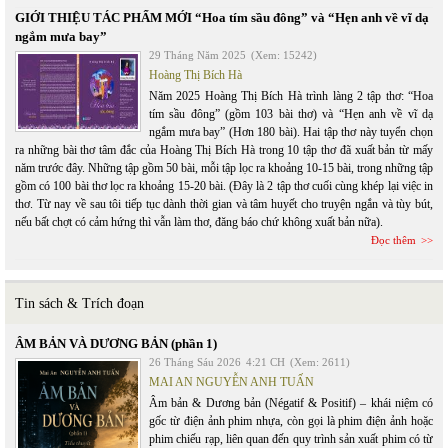
GIỚI THIỆU TÁC PHẨM MỚI “Hoa tím sầu đông” và “Hẹn anh về vĩ dạ
ngắm mưa bay”
29 Tháng Năm 2025
(Xem: 15242)
Hoàng Thị Bích Hà
Năm 2025 Hoàng Thị Bích Hà trình làng 2 tập thơ: “Hoa
tím sầu đông” (gồm 103 bài thơ) và “Hẹn anh về vĩ dạ
ngắm mưa bay” (Hơn 180 bài). Hai tập thơ này tuyển chọn
ra những bài thơ tâm đắc của Hoàng Thị Bích Hà trong 10 tập thơ đã xuất bản từ mấy
năm trước đây. Những tập gồm 50 bài, mỗi tập lọc ra khoảng 10-15 bài, trong những tập
gồm có 100 bài thơ lọc ra khoảng 15-20 bài. (Đây là 2 tập thơ cuối cùng khép lại việc in
thơ. Từ nay về sau tôi tiếp tục dành thời gian và tâm huyết cho truyện ngắn và tùy bút,
nếu bất chợt có cảm hứng thì vẫn làm thơ, đăng báo chứ không xuất bản nữa).
Đọc thêm
Tin sách & Trích đoạn
ÂM BẢN VÀ DƯƠNG BẢN (phần 1)
26 Tháng Sáu 2026
4:21 CH
(Xem: 2611)
MAI AN NGUYỄN ANH TUẤN
Âm bản & Dương bản (Négatif & Positif) – khái niệm có
gốc từ điện ảnh phim nhựa, còn gọi là phim điện ảnh hoặc
phim chiếu rạp, liên quan đến quy trình sản xuất phim có từ