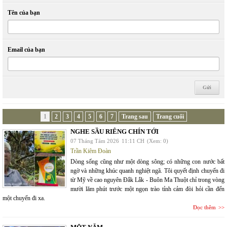
Tên của bạn
Email của bạn
1
2
3
4
5
6
7
Trang sau
Trang cuối
NGHE SẦU RIÊNG CHÍN TỚI
07 Tháng Tám 2026
11:11 CH
(Xem: 0)
Trần Kiêm Đoàn
Dòng sống cũng như một dòng sông; có những con nước bất
ngờ và những khúc quanh nghiệt ngã. Tôi quyết định chuyến đi
từ Mỹ về cao nguyên Đắk Lắk - Buôn Ma Thuột chỉ trong vòng
mười lăm phút trước một ngọn trào tỉnh cảm đòi hỏi cần đến
một chuyến đi xa.
Đọc thêm