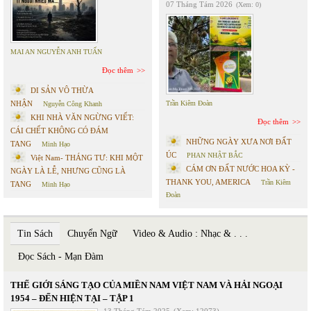
07 Tháng Tám 2026
(Xem: 0)
MAI AN NGUYỄN ANH TUẤN
Đọc thêm
DI SẢN VÔ THỪA
NHẬN
Trần Kiêm Đoàn
Nguyễn Công Khanh
KHI NHÀ VĂN NGỪNG VIẾT:
Đọc thêm
CÁI CHẾT KHÔNG CÓ ĐÁM
NHỮNG NGÀY XƯA NƠI ĐẤT
TANG
Minh Hạo
ÚC
PHAN NHẬT BẮC
Việt Nam- THÁNG TƯ: KHI MỘT
CÁM ƠN ĐẤT NƯỚC HOA KỲ -
NGÀY LÀ LỄ, NHƯNG CŨNG LÀ
THANK YOU, AMERICA
Trần Kiêm
TANG
Minh Hạo
Đoàn
Tin Sách
Chuyển Ngữ
Video & Audio : Nhạc & . . .
Đọc Sách - Mạn Đàm
THẾ GIỚI SÁNG TẠO CỦA MIỀN NAM VIỆT NAM VÀ HẢI NGOẠI
1954 – ĐẾN HIỆN TẠI – TẬP 1