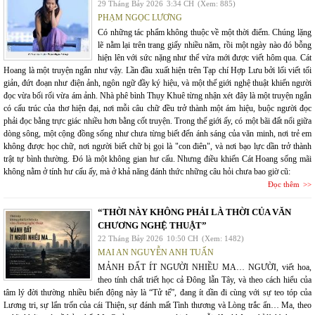
29 Tháng Bảy 2026
3:34 CH
(Xem: 885)
PHẠM NGỌC LƯƠNG
Có những tác phẩm không thuộc về một thời điểm. Chúng lặng
lẽ nằm lại trên trang giấy nhiều năm, rồi một ngày nào đó bỗng
hiện lên với sức nặng như thể vừa mới được viết hôm qua. Cát
Hoang là một truyện ngắn như vậy. Lần đầu xuất hiện trên Tạp chí Hợp Lưu bởi lối viết tối
giản, đứt đoạn như điện ảnh, ngôn ngữ đầy ký hiệu, và một thế giới nghệ thuật khiến người
đọc vừa bối rối vừa ám ảnh. Nhà phê bình Thụy Khuê từng nhận xét đây là một truyện ngắn
có cấu trúc của thơ hiện đại, nơi mỗi câu chữ đều trở thành một ám hiệu, buộc người đọc
phải đọc bằng trực giác nhiều hơn bằng cốt truyện. Trong thế giới ấy, có một bãi đất nổi giữa
dòng sông, một cộng đồng sống như chưa từng biết đến ánh sáng của văn minh, nơi trẻ em
không được học chữ, nơi người biết chữ bị gọi là "con điên", và nơi bạo lực dần trở thành
trật tự bình thường. Đó là một không gian hư cấu. Nhưng điều khiến Cát Hoang sống mãi
không nằm ở tính hư cấu ấy, mà ở khả năng đánh thức những câu hỏi chưa bao giờ cũ:
Đọc thêm
“THỜI NÀY KHÔNG PHẢI LÀ THỜI CỦA VĂN
CHƯƠNG NGHỆ THUẬT”
22 Tháng Bảy 2026
10:50 CH
(Xem: 1482)
MAI AN NGUYỄN ANH TUẤN
MẢNH ĐẤT ÍT NGƯỜI NHIỀU MA… NGƯỜI, viết hoa,
theo tính chất triết học cả Đông lẫn Tây, và theo cách hiểu của
tâm lý đời thường nhiều biến động này là “Tử tế”, đang ít dần đi cùng với sự teo tóp của
Lương tri, sự lẩn trốn của cái Thiện, sự đánh mất Tình thương và Lòng trắc ẩn… Ma, theo