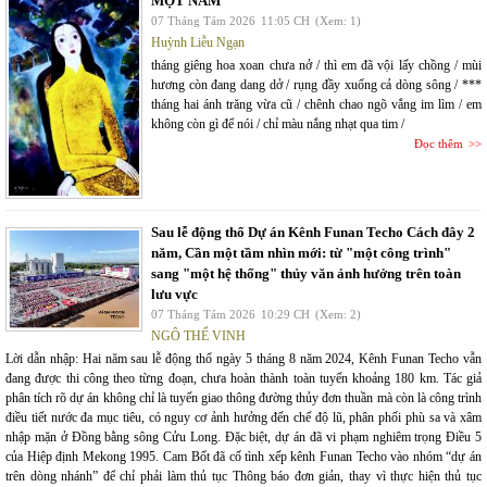
MỘT NĂM
07 Tháng Tám 2026
11:05 CH
(Xem: 1)
Huỳnh Liễu Ngạn
tháng giêng hoa xoan chưa nở / thì em đã vội lấy chồng / mùi
hương còn đang dang dở / rụng đầy xuống cả dòng sông / ***
tháng hai ánh trăng vừa cũ / chênh chao ngõ vắng im lìm / em
không còn gì để nói / chỉ màu nắng nhạt qua tim /
Đọc thêm
Sau lễ động thổ Dự án Kênh Funan Techo Cách đây 2
năm, Cần một tầm nhìn mới: từ "một công trình"
sang "một hệ thống" thủy văn ảnh hưởng trên toàn
lưu vực
07 Tháng Tám 2026
10:29 CH
(Xem: 2)
NGÔ THẾ VINH
Lời dẫn nhập: Hai năm sau lễ động thổ ngày 5 tháng 8 năm 2024, Kênh Funan Techo vẫn
đang được thi công theo từng đoạn, chưa hoàn thành toàn tuyến khoảng 180 km. Tác giả
phân tích rõ dự án không chỉ là tuyến giao thông đường thủy đơn thuần mà còn là công trình
điều tiết nước đa mục tiêu, có nguy cơ ảnh hưởng đến chế độ lũ, phân phối phù sa và xâm
nhập mặn ở Đồng bằng sông Cửu Long. Đặc biệt, dự án đã vi phạm nghiêm trọng Điều 5
của Hiệp định Mekong 1995. Cam Bốt đã cố tình xếp kênh Funan Techo vào nhóm “dự án
trên dòng nhánh” để chỉ phải làm thủ tục Thông báo đơn giản, thay vì thực hiện thủ tục