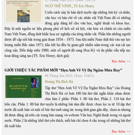
13 Tháng Tám 2025
(Xem: 12073)
NGÔ THẾ VINH
,
TS Eric Henry
Cuốn sách này là bản dịch tuyển tập những bút ký cá nhân,
văn học và báo chí về các nhân vật Việt Nam đã có những
đóng góp đáng kể cho văn học, nghệ thuật và khoa học.
Đây là một nguồn tư liệu phong phú về lịch sử xã hội, văn hóa và chính trị của miền
Nam Việt Nam, đồng thời khắc họa sự nghiệp của từng nhân vật. Phần lớn những người
được đề cập nổi bật trong giai đoạn 1954 – 1975. Sau khi miền Nam thất thủ vào tay lực
lượng miền Bắc năm 1975, hầu hết họ đều bị giam giữ nhiều năm trong các trại cải tạo
cộng sản. Đến thập niên 1980, một số người đã sang Hoa Kỳ và đa phần vẫn tiếp tục
hoạt động sáng tạo.(TS. Eric Henry, dịch giả)
Đọc thêm
GIỚI THIỆU TÁC PHẨM MỚI “Hẹn Anh Về Vỹ Dạ Ngắm Mưa Bay”
06 Tháng Sáu 2025
(Xem: 13421)
Hoàng Thị Bích Hà
Tập thơ “Hẹn Anh Về Vỹ Dạ Ngắm Mưa Bay” của Hoàng
Thị Bích Hà có hơn 180 bài thơ dài ngắn khác nhau được
chia làm 2 phần: Phần 1: 80 bài thơ, Phần 2: 116 bài thơ
bốn câu. Phần 1: 80 bài thơ tuyển là những bài tâm đắc được chọn lọc ra từ 10 tập thơ
trước đã xuất bản và một số bài thơ mới sáng tác trong thời gian gần đây, chưa in nhưng
đã được đăng tải trên các trang báo mạng và website Văn học Nghệ thuật trong và ngoài
nước. Phần 2 là những khổ thơ yêu thích, mỗi bài chỉ chon 4 câu trong số những bài thơ
đã xuất bản.
Đọc thêm