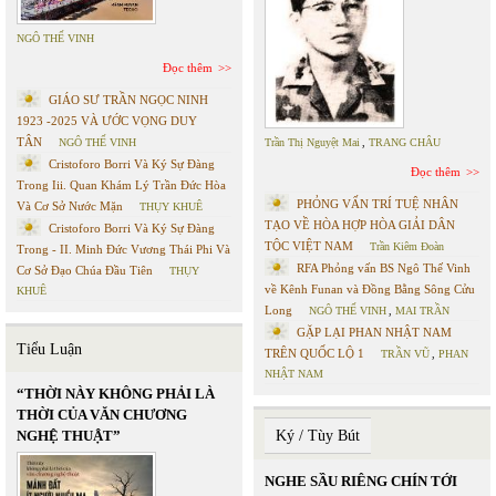
NGÔ THẾ VINH
Đọc thêm
GIÁO SƯ TRẦN NGỌC NINH
1923 -2025 VÀ ƯỚC VỌNG DUY
TÂN
NGÔ THẾ VINH
Trần Thị Nguyệt Mai
,
TRANG CHÂU
Cristoforo Borri Và Ký Sự Đàng
Đọc thêm
Trong Iii. Quan Khám Lý Trần Đức Hòa
PHỎNG VẤN TRÍ TUỆ NHÂN
Và Cơ Sở Nước Mặn
THỤY KHUÊ
TẠO VỀ HÒA HỢP HÒA GIẢI DÂN
Cristoforo Borri Và Ký Sự Đàng
TỘC VIỆT NAM
Trần Kiêm Đoàn
Trong - II. Minh Đức Vương Thái Phi Và
RFA Phỏng vấn BS Ngô Thế Vinh
Cơ Sở Đạo Chúa Đầu Tiên
THỤY
về Kênh Funan và Đồng Bằng Sông Cửu
KHUÊ
Long
NGÔ THẾ VINH
,
MAI TRẦN
GẶP LẠI PHAN NHẬT NAM
Tiểu Luận
TRÊN QUỐC LỘ 1
TRẦN VŨ
,
PHAN
NHẬT NAM
“THỜI NÀY KHÔNG PHẢI LÀ
THỜI CỦA VĂN CHƯƠNG
NGHỆ THUẬT”
Ký / Tùy Bút
NGHE SẦU RIÊNG CHÍN TỚI