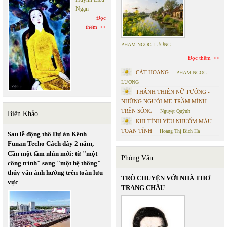
Ngạn
Đọc
thêm
PHẠM NGỌC LƯƠNG
Đọc thêm
CÁT HOANG
PHẠM NGỌC
LƯƠNG
THÁNH THIÊN NỮ TƯỚNG -
NHỮNG NGƯỜI MẸ TRẦM MÌNH
TRÊN SÔNG
Nguyệt Quỳnh
Biên Khảo
KHI TÌNH YÊU NHUỐM MÀU
TOAN TÍNH
Hoàng Thị Bích Hà
Sau lễ động thổ Dự án Kênh
Funan Techo Cách đây 2 năm,
Cần một tầm nhìn mới: từ "một
Phỏng Vấn
công trình" sang "một hệ thống"
thủy văn ảnh hưởng trên toàn lưu
TRÒ CHUYỆN VỚI NHÀ THƠ
vực
TRANG CHÂU