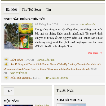
Bài Mới
Thư Toà Soạn
Tin
NGHE SẦU RIÊNG CHÍN TỚI
07 Tháng Tám 2026
11:11 CH
(Xem: 0)
Trần Kiêm Đoàn
Dòng sống cũng như một dòng sông; có những con nước
bất ngờ và những khúc quanh nghiệt ngã. Tôi quyết định
chuyến đi từ Mỹ về cao nguyên Đắk Lắk - Buôn Ma Thuột
chỉ trong vòng mười lăm phút trước một ngọn trào tỉnh cảm
đòi hỏi cần đến một chuyến đi xa.
Đọc thêm
MỘT NĂM
11:05 CH
Huỳnh Liễu Ngạn
Sau lễ động thổ Dự án Kênh Funan Techo Cách đây 2 năm, Cần một tầm nhìn mới:
từ "một công trình" sang "một hệ thống" thủy văn ảnh hưởng trên toàn lưu vực
10:29
CH
NGÔ THẾ VINH
XÓM BỜ MƯƠNG
1:56 CH
PHẠM NGỌC LƯƠNG
Truyện Ngắn
Thơ
XÓM BỜ MƯƠNG
MỘT NĂM
Huỳnh Liễu