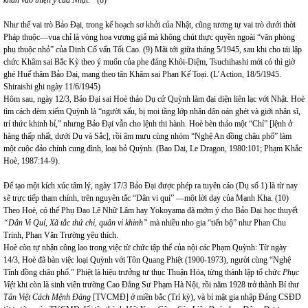
khẩn vào thiện ý của Nhật.”
(8)
Như thế vai trò Bảo Đại, trong kế hoạch sơ khởi của Nhật, cũng tương tự vai trò dưới thời
Pháp thuộc—vua chỉ là vòng hoa vương giả mà không chút thực quyền ngoài “văn phòng
phụ thuộc nhỏ” của Dinh Cố vấn Tối Cao. (9) Mãi tới giữa tháng 5/1945, sau khi cho tái lập
chức Khâm sai Bắc Kỳ theo ý muốn của phe đảng Khôi-Diệm, Tsuchihashi mới có thì giờ
ghé Huế thăm Bảo Đại, mang theo tân Khâm sai Phan Kế Toại. (L’Action, 18/5/1945.
Shiraishi ghi ngày 11/6/1945)
Hôm sau, ngày 12/3, Bảo Đại sai Hoè thảo Dụ cử Quỳnh làm đại diện liên lạc với Nhật. Hoè
tìm cách dèm xiểm Quỳnh là “người xấu, bị mọi tầng lớp nhân dân oán ghét và giới nhân sĩ,
trí thức khinh bỉ,” nhưng Bảo Đại vẫn cho lệnh thi hành. Hoè bèn thảo một “Chỉ” [lệnh ở
hàng thấp nhất, dưới Dụ và Sắc], rồi âm mưu cùng nhóm “Nghệ An đồng châu phổ” làm
một cuộc đảo chính cung đình, loại bỏ Quỳnh. (Bao Dai, Le Dragon, 1980:101; Phạm Khắc
Hoè, 1987:14-9).
Để tạo một kích xúc tâm lý, ngày 17/3 Bảo Đại được phép ra tuyên cáo (Dụ số 1) là từ nay
sẽ trực tiếp tham chính, trên nguyên tắc “Dân vi quí” —một lời dạy của Mạnh Kha. (10)
Theo Hoè, có thể Phụ Đạo Lê Nhữ Lâm hay Yokoyama đã mớm ý cho Bảo Đại học thuyết
“Dân Vi Quí, Xã tắc thứ chi, quân vi khinh”
mà nhiều nho gia “tiến bộ” như Phan Chu
Trinh, Phan Văn Trường yêu thích.
Hoè còn tự nhận công lao trong việc từ chức tập thể của nội các Phạm Quỳnh: Từ ngày
14/3, Hoè đã bàn việc loại Quỳnh với Tôn Quang Phiệt (1900-1973), người cùng “Nghệ
Tĩnh đồng châu phổ.” Phiệt là hiệu trưởng tư thục Thuận Hóa, từng thành lập tổ chức
Phục
Việt
khi còn là sinh viên trường Cao Đẳng Sư Phạm Hà Nội, rồi năm 1928 trở thành Bí thư
Tân Việt Cách Mệnh Đảng
[TVCMĐ] ở miền bắc (Trí kỳ), và bí mật gia nhập Đảng CSĐD