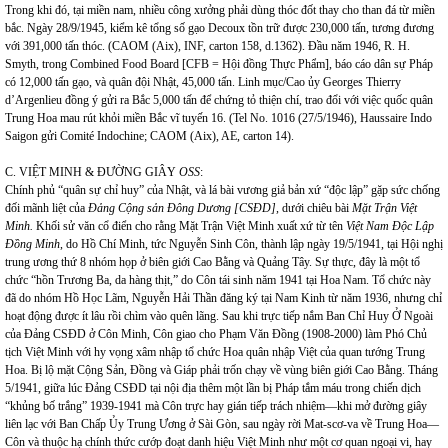
Trong khi đó, tại miền nam, nhiều công xưởng phải dùng thóc đốt thay cho than đá từ miền
bắc. Ngày 28/9/1945, kiểm kê tổng số gạo Decoux tồn trữ được 230,000 tấn, tương đương
với 391,000 tấn thóc. (CAOM (Aix), INF, carton 158, d.1362). Đầu năm 1946, R. H.
Smyth, trong Combined Food Board [CFB = Hội đồng Thực Phẩm], báo cáo dân sự Pháp
có 12,000 tấn gạo, và quân đội Nhật, 45,000 tấn. Linh mục/Cao ủy Georges Thierry
d’Argenlieu đồng ý gửi ra Bắc 5,000 tấn để chứng tỏ thiện chí, trao đổi với việc quốc quân
Trung Hoa mau rút khỏi miền Bắc vĩ tuyến 16. (Tel No. 1016 (27/5/1946), Haussaire Indo
Saigon gửi Comité Indochine; CAOM (Aix), AE, carton 14).
C. VIỆT MINH & ĐƯỜNG GIÂY
OSS
:
Chính phủ “quân sự chỉ huy” của Nhật, và lá bài vương giả bản xứ “độc lập” gặp sức chống
đối mãnh liệt của
Đảng Cộng sản Đông Dương [CSĐD],
dưới chiêu bài
Mặt Trận Việt
Minh.
Khối sử văn cổ điển cho rằng Mặt Trận Việt Minh xuất xứ từ tên
Việt Nam Độc Lập
Đồng Minh
, do Hồ Chí Minh, tức Nguyễn Sinh Côn, thành lập ngày 19/5/1941, tại Hội nghị
trung ương thứ 8 nhóm họp ở biên giới Cao Bằng và Quảng Tây. Sự thực, đây là một tổ
chức “hồn Trương Ba, da hàng thịt,” do Côn tái sinh năm 1941 tại Hoa Nam. Tổ chức này
đã do nhóm Hồ Học Lãm, Nguyễn Hải Thần đăng ký tại Nam Kinh từ năm 1936, nhưng chỉ
hoạt động được ít lâu rồi chìm vào quên lãng. Sau khi trực tiếp nắm Ban Chỉ Huy Ở Ngoài
của Đảng CSĐD ở Côn Minh, Côn giao cho Phạm Văn Đồng (1908-2000) làm Phó Chủ
tịch Việt Minh với hy vọng xâm nhập tổ chức Hoa quân nhập Việt của quan tướng Trung
Hoa. Bị lộ mặt Cộng Sản, Đồng và Giáp phải trốn chạy về vùng biên giới Cao Bằng. Tháng
5/1941, giữa lúc Đảng CSĐD tại nội địa thêm một lần bị Pháp tắm máu trong chiến dịch
“khủng bố trắng” 1939-1941 mà Côn trực hay gián tiếp trách nhiệm—khi mở đường giây
liên lạc với Ban Chấp Ủy Trung Ương ở Sài Gòn, sau ngày rời Mat-scơ-va về Trung Hoa—
Côn và thuộc hạ chính thức cướp đoạt danh hiệu Việt Minh như một cơ quan ngoại vi, hay