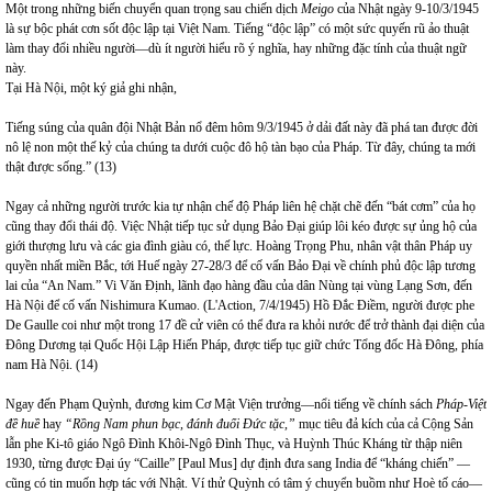
Một trong những biến chuyển quan trọng sau chiến dịch
Meigo
của Nhật ngày 9-10/3/1945
là sự bộc phát cơn sốt độc lập tại Việt
Nam
. Tiếng “độc lập” có một sức quyến rũ ảo thuật
làm thay đổi nhiều người—dù ít người hiểu rõ ý nghĩa, hay những đặc tính của thuật ngữ
này.
Tại Hà Nội, một ký giả ghi nhận,
Tiếng súng của quân đội Nhật Bản nổ đêm hôm 9/3/1945 ở dải đất này đã phá tan được đời
nô lệ non một thế kỷ của chúng ta dưới cuộc đô hộ tàn bạo của Pháp. Từ đây, chúng ta mới
thật được sống.” (13)
Ngay cả những người trước kia tự nhận chế độ Pháp liên hệ chặt chẽ đến “bát cơm” của họ
cũng thay đổi thái độ. Việc Nhật tiếp tục sử dụng Bảo Đại giúp lôi kéo được sự ủng hộ của
giới thượng lưu và các gia đình giàu có, thế lực. Hoàng Trọng Phu, nhân vật thân Pháp uy
quyền nhất miền Bắc, tới Huế ngày 27-28/3 để cố vấn Bảo Đại về chính phủ độc lập tương
lai của “An Nam.” Vi Văn Định, lãnh đạo hàng đầu của dân Nùng tại vùng Lạng Sơn, đến
Hà Nội để cố vấn Nishimura Kumao. (L'Action, 7/4/1945) Hồ Đắc Điềm, người được phe
De Gaulle coi như một trong 17 đề cử viên có thể đưa ra khỏi nước để trở thành đại diện của
Đông Dương tại Quốc Hội Lập Hiến Pháp, được tiếp tục giữ chức Tổng đốc Hà Đông, phía
nam Hà Nội. (14)
Ngay đến Phạm Quỳnh, đương kim Cơ Mật Viện trưởng—nổi tiếng về chính sách
Pháp-Việt
đề huề
hay
“Rồng Nam phun bạc, đánh đuổi Đức tặc,”
mục tiêu đả kích của cả Cộng Sản
lẫn phe Ki-tô giáo Ngô Đình Khôi-Ngô Đình Thục, và Huỳnh Thúc Kháng từ thập niên
1930, từng được Đại úy “Caille” [Paul Mus] dự định đưa sang India để “kháng chiến” —
cũng có tin muốn hợp tác với Nhật. Ví thử Quỳnh có tâm ý chuyển buồm như Hoè tố cáo—