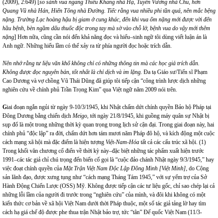
(2009), 2:649) [
so sánh vua ngang Thiếu Khang nhà Hạ, Tuyên Vương nhà Chu, hơn
Quang Vũ nhà Hán, Hiến Tông nhà Đường. Tiếc rằng vua nhiều phi tần quá, nên mắc bệng
nặng. Trường Lạc hoàng hậu bị giam ở cung khác, đến khi vua ốm nặng mới được vời đến
hầu bệnh, bèn ngầm dấu thuốc độc trong tay mà sờ vào chỗ lở, bệnh vua do vậy mới thêm
nặng
] Hơn nữa, cũng cần nói đến khả năng đọc và hiểu–sinh ngữ tôi dùng viết luận án là
Anh ngữ. Những hiểu lầm có thể xảy ra từ phía người đọc hoặc trích dẫn.
Nên nhớ rằng tư liệu văn khố không chỉ có những thông tin mà các học giả trích dẫn.
Không được đọc nguyên bản, tốt nhất là chỉ dịch và im lặng.
Đa tạ Giáo sư/Tiến sĩ Phạm
Cao Dương và vợ chồng Vũ Thái Dũng đã giúp tôi tiếp cận “công trình lược dịch những
nghiên cứu về chính phủ Trần Trọng Kim” qua Việt ngữ năm 2009 nói trên.
G
iai đoạn ngắn ngủi từ ngày 9-10/3/1945, khi Nhật chấm dứt chính quyền Bảo hộ Pháp tại
Đông Dương bằng chiến dịch
Meigo,
tới ngày 21/8/1945, khi guồng máy quân sự Nhật bị
sụp đổ là một trong những thời kỳ quan trọng trong lịch sử cận đại. Trong giai đoạn này, hai
chính phủ “độc lập” ra đời, chấm dứt hơn tám mươi năm Pháp đô hộ, và kích động một cuộc
cách mạng xã hội mà đặc điểm là hiện tượng
Việt-Nam-Hóa
tất cả các cấu trúc xã hội. (1)
Trong khối văn chương cổ điển về thời kỳ này–đặc biệt những tác phẩm xuất hiện trước
1991–các tác giả chỉ chú trọng đến biến cố gọi là “cuộc đảo chánh Nhật ngày 9/3/1945,” hay
việc đoạt chính quyền của
Mặt Trận Việt Nam Độc Lập Đồng Minh [Việt Minh],
do Cộng
sản lãnh đạo, được xưng tụng như “cách mạng Tháng Tám 1945,” với sự yểm trợ của Sở
Hành Động Chiến Lược (OSS) Mỹ. Không được tiếp cận các tư liệu gốc, chỉ sao chép lại cả
những lỗi lầm của người đi trước trong “nghiên cứu” của mình, và đôi khi không có một
kiến thức cơ bản về xã hội Việt Nam dưới thời Pháp thuộc, một số tác giả tảng lờ hay tìm
cách hạ giá chế độ được phe thua trận Nhật bảo trợ, tức “tân” Đế quốc Việt Nam (11/3-