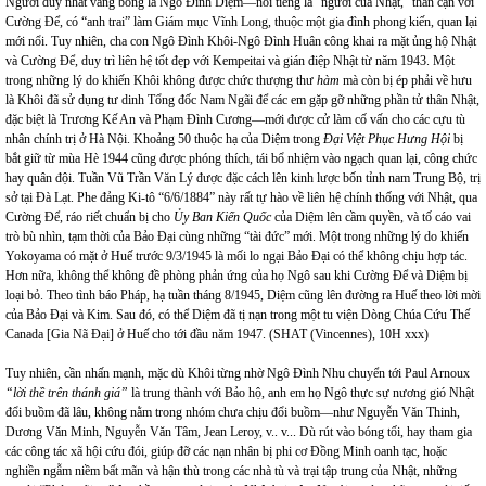
Người duy nhất vắng bóng là Ngô Đình Diệm—nổi tiếng là “người của Nhật,” thân cận với
Cường Để, có “anh trai” làm Giám mục Vĩnh Long, thuộc một gia đình phong kiến, quan lại
mới nổi. Tuy nhiên, cha con Ngô Đình Khôi-Ngô Đình Huân công khai ra mặt ủng hộ Nhật
và Cường Để, duy trì liên hệ tốt đẹp với Kempeitai và gián điệp Nhật từ năm 1943. Một
trong những lý do khiến Khôi không được chức thượng thư
hàm
mà còn bị ép phải về hưu
là Khôi đã sử dụng tư dinh Tổng đốc Nam Ngãi để các em gặp gỡ những phần tử thân Nhật,
đặc biệt là Trương Kế An và Phạm Đình Cương—mới được cử làm cố vấn cho các cựu tù
nhân chính trị ở Hà Nội. Khoảng 50 thuộc hạ của Diệm trong
Đại Việt Phục Hưng Hội
bị
bắt giữ từ mùa Hè 1944 cũng được phóng thích, tái bổ nhiệm vào ngạch quan lại, công chức
hay quân đội. Tuần Vũ Trần Văn Lý được đặc cách lên kinh lược bốn tỉnh nam Trung Bộ, trị
sở tại Đà Lạt. Phe đảng Ki-tô “6/6/1884” này rất tự hào về liên hệ chính thống với Nhật, qua
Cường Để, ráo riết chuẩn bị cho
Ủy Ban Kiến Quốc
của Diệm lên cầm quyền, và tố cáo vai
trò bù nhìn, tạm thời của Bảo Đại cùng những “tài đức” mới. Một trong những lý do khiến
Yokoyama có mặt ở Huế trước 9/3/1945 là mối lo ngại Bảo Đại có thể không chịu hợp tác.
Hơn nữa, không thể không đề phòng phản ứng của họ Ngô sau khi Cường Để và Diệm bị
loại bỏ. Theo tình báo Pháp, hạ tuần tháng 8/1945, Diệm cũng lên đường ra Huế theo lời mời
của Bảo Đại và Kim. Sau đó, có thể Diệm đã tị nạn trong một tu viện Dòng Chúa Cứu Thế
Canada
[Gia Nã Đại] ở Huế cho tới đầu năm 1947. (SHAT (
Vincennes
), 10H xxx)
Tuy nhiên, cần nhấn mạnh, mặc dù Khôi từng nhờ Ngô Đình Nhu chuyển tới Paul Arnoux
“lời thề trên thánh giá”
là trung thành với Bảo hộ, anh em họ Ngô thực sự nương gió Nhật
đổi buồm đã lâu, không nằm trong nhóm chưa chịu đổi buồm—như Nguyễn Văn Thinh,
Dương Văn Minh, Nguyễn Văn Tâm, Jean Leroy, v.. v... Dù rút vào bóng tối, hay tham gia
các công tác xã hội cứu đói, giúp đỡ các nạn nhân bị phi cơ Đồng Minh oanh tạc, hoặc
nghiền ngẫm niềm bất mãn và hận thù trong các nhà tù và trại tập trung của Nhật, những