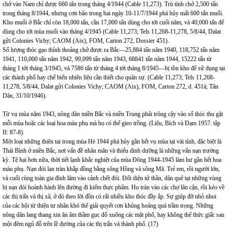
chở vào Nam chỉ được 660 tấn trong tháng 4/1944 (Cable 11,273). Trù tính chở 2,500 tấn
trong tháng 8/1944, nhưng cơn bão trong hai ngày 10-11/7/1944 phá hủy mất 600 tấn muối.
Kho muối ở Bắc chỉ còn 18,000 tấn, cần 17,000 tấn dùng cho tới cuối năm, và 40,000 tấn để
dùng cho tới mùa muối vào tháng 4/1945 (Cable 11,273; Tels 11,268-11,278, 5/8/44, Dalat
gửi Colonies Vichy; CAOM (Aix), FOM, Carton 272, Dossier 451).
Số lượng thóc gạo thỉnh thoảng chở được ra Bắc—25,884 tấn năm 1940, 118,752 tấn năm
1941, 110,000 tấn năm 1942, 99,099 tấn năm 1943, 68841 tấn năm 1944, 15222 tấn từ
tháng 1 tới tháng 3/1945, và 7586 tấn từ tháng 4 tới tháng 8/1945—bị tồn kho để sử dụng tại
các thành phố hay chế biến nhiên liệu cần thiết cho quân sự. (Cable 11,273; Tels 11,268-
11,278, 5/8/44, Dalat gửi Colonies Vichy; CAOM (Aix), FOM, Carton 272, d. 451á; Tân
Dân, 31/10/1946).
Từ vụ mùa năm 1943, nông dân miền Bắc và miền Trung phải trông cậy vào số thóc thu gặt
mỗi mùa hoặc các loại hoa màu phụ mà họ có thể gieo trồng. (Liệu, Bích và Đạm 1957: tập
II: 87-8).
Một loạt những thiên tai trong mùa Hè 1944 phá hủy gần hết vụ mùa tại vài tỉnh, đặc biệt là
Thái Bình ở miền Bắc, nơi vấn đề nhân mãn và thiếu dinh dưỡng là những vấn nạn trường
kỳ. Tệ hại hơn nữa, thời tiết lạnh khắc nghiệt của mùa Đông 1944-1945 làm hư gần hết hoa
màu phụ. Nạn đói lan tràn khắp đồng bằng sông Hồng và sông Mã. Trẻ em, rồi người lớn,
và cuối cùng toàn gia đình lâm vào cảnh chết đói. Đối diện tử thần, dân quê tại những vùng
bị nạn đói hoành hành lên đường đi kiếm thực phẩm. Họ tràn vào các chợ lân cận, rồi kéo về
các thị trấn và thị xã, ở đó theo lời đồn có rất nhiều kho thóc đầy ắp. Sự giúp đỡ nhỏ nhoi
của các hội từ thiện tư nhân khó thể giải quyết cơn khủng hoảng quá trầm trọng. Những
nông dân lang thang xin ăn âm thầm gục đổ xuống các mặt phố, hay không thể thức giấc sau
một đêm ngủ đỗ trên lề đường của các thị trấn và thành phố. (17)