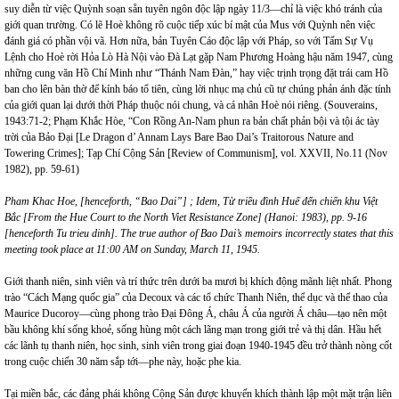
suy diễn từ việc Quỳnh soạn sẵn tuyên ngôn độc lập ngày 11/3—chỉ là việc khó tránh của
giới quan trường. Có lẽ Hoè không rõ cuộc tiếp xúc bí mật của Mus với Quỳnh nên việc
đánh giá có phần vội vã. Hơn nữa, bản Tuyên Cáo độc lập với Pháp, so với Tấm Sự Vụ
Lệnh cho Hoè rời Hỏa Lò Hà Nội vào Đà Lạt gặp Nam Phương Hoàng hậu năm 1947, cùng
những cung văn Hồ Chí Minh như “Thánh Nam Đàn,” hay việc trịnh trọng đặt trái cam Hồ
ban cho lên bàn thờ để kính báo tổ tiên, cùng lời nhục mạ chủ cũ tự chúng phản ánh đặc tính
của giới quan lại dưới thời Pháp thuộc nói chung, và cá nhân Hoè nói riêng. (Souverains,
1943:71-2; Phạm Khắc Hòe, “Con Rồng An-Nam phun ra bản chất phản bội và tội ác tày
trời của Bảo Đại [Le Dragon d’ Annam Lays Bare Bao Dai’s Traitorous Nature and
Towering Crimes]; Tạp Chí Cộng Sản [Review of Communism], vol. XXVII, No.11 (Nov
1982), pp. 59-61)
Pham Khac Hoe, [henceforth, “Bao Dai”] ; Idem, Từ triều đình Huế đến chiến khu Việt
Bắc [From the
Hue Court
to the North Viet Resistance Zone] (
Hanoi
: 1983), pp. 9-16
[henceforth Tu trieu dinh]. The true author of Bao Dai’s memoirs incorrectly states that this
meeting took place at 11:00 AM on Sunday, March 11, 1945.
Giới thanh niên, sinh viên và trí thức trên dưới ba mươi bị khích động mãnh liệt nhất. Phong
trào “Cách Mạng quốc gia” của Decoux và các tổ chức Thanh Niên, thể dục và thể thao của
Maurice Ducoroy—cùng phong trào Đại Đông Á, châu Á của người Á châu—tạo nên một
bầu không khí sống khoẻ, sống hùng một cách lãng mạn trong giới trẻ và thị dân. Hầu hết
các lãnh tụ thanh niên, học sinh, sinh viên trong giai đoạn 1940-1945 đều trở thành nòng cốt
trong cuộc chiến 30 năm sắp tới—phe này, hoặc phe kia.
Tại miền bắc, các đảng phái không Cộng Sản được khuyến khích thành lập một mặt trận liên