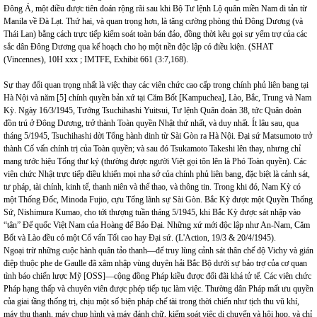
Đông Á, một điều được tiên đoán rộng rãi sau khi Bộ Tư lệnh Lộ quân miền Nam di tản từ
Manila về Đà Lạt. Thứ hai, và quan trọng hơn, là tăng cường phòng thủ Đông Dương (và
Thái Lan) bằng cách trực tiếp kiểm soát toàn bán đảo, đồng thời kêu gọi sự yểm trợ của các
sắc dân Đông Dương qua kế hoạch cho họ một nền độc lập có điều kiện. (SHAT
(
Vincennes
), 10H xxx ; IMTFE, Exhibit 661 (3:7,168).
Sự thay đổi quan trọng nhất là việc thay các viên chức cao cấp trong chính phủ liên bang tại
Hà Nội và năm [5] chính quyền bản xứ tại Căm Bốt [Kampuchea], Lào, Bắc, Trung và Nam
Kỳ. Ngày 16/3/1945, Tướng Tsuchihashi Yuitsui, Tư lệnh Quân đoàn 38, tức Quân đoàn
đồn trú ở Đông Dương, trở thành Toàn quyền Nhật thứ nhất, và duy nhất. Ít lâu sau, qua
tháng 5/1945, Tsuchihashi dời Tổng hành dinh từ Sài Gòn ra Hà Nội. Đại sứ Matsumoto trở
thành Cố vấn chính trị của Toàn quyền; và sau đó Tsukamoto Takeshi lên thay, nhưng chỉ
mang tước hiệu Tổng thư ký (thường được người Việt gọi tôn lên là Phó Toàn quyền). Các
viên chức Nhật trực tiếp điều khiển mọi nha sở của chính phủ liên bang, đặc biệt là cảnh sát,
tư pháp, tài chính, kinh tế, thanh niên và thể thao, và thông tin. Trong khi đó, Nam Kỳ có
một Thống Đốc, Minoda Fujio, cựu Tổng lãnh sự Sài Gòn. Bắc Kỳ được một Quyền Thống
Sứ, Nishimura Kumao, cho tới thượng tuần tháng 5/1945, khi Bắc Kỳ được sát nhập vào
“tân” Đế quốc Việt Nam của Hoàng đế Bảo Đại. Những xứ mới độc lập như An-Nam, Căm
Bốt và Lào đều có một Cố vấn Tối cao hay Đại sứ. (L'Action, 19/3 & 20/4/1945).
Ngoại trừ những cuộc hành quân tảo thanh—để truy lùng cảnh sát thân chế độ Vichy và gián
điệp thuộc phe de Gaulle đã xâm nhập vùng duyên hải Bắc Bộ dưới sự bảo trợ của cơ quan
tình báo chiến lược Mỹ [OSS]—cộng đồng Pháp kiều được đối đãi khá tử tế. Các viên chức
Pháp hạng thấp và chuyên viên được phép tiếp tục làm việc. Thường dân Pháp mất ưu quyền
của giai tầng thống trị, chịu một số biện pháp chế tài trong thời chiến như tịch thu vũ khí,
máy thu thanh, máy chụp hình và máy đánh chữ, kiểm soát việc di chuyển và hội họp, và chỉ