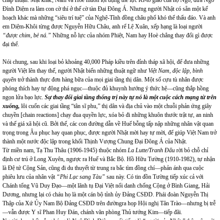
chấp thuận. Mặt khác, Nam và Hoè muốn lợi dụng thế lực Ki-tô giáo của họ Ngô, đưa Ngô
Đình Diệm ra làm con cờ thí ở thế cờ tàn Đại Đông Á. Nhưng người Nhật có sẵn một kế
hoạch khác mà những “siêu trí tuệ” của Nghệ-Tĩnh đồng châu phổ khó thể thấu đáo. Và anh
em Diệm-Khôi từng được Nguyễn Hữu Châu, anh rể Lệ Xuân, xếp hạng là loại người
“được chim, bẻ ná.”
Những nỗ lực của nhóm
Phiệt
,
Nam
hay Hoè chẳng thay đổi gì được
đại thể.
Nói chung, sau khi loại bỏ khoảng 40,000 Pháp kiều trên đỉnh tháp xã hội, để đưa những
người Việt lên thay thế, người Nhật biến những thuật ngữ như
Việt
Nam
, độc lập, bình
quyền
trở thành thực đơn hàng bữa của mọi giai tầng thị dân. Một số cựu tù nhân được
phóng thích hay tự động phá ngục—thuộc đủ khuynh hướng ý thức hệ—cũng thắp hồng
ngọn lửa bạo lực.
Sự thay đổi giai tầng thống trị này tự nó là một cuộc cách mạng từ trên
xuống,
lôi cuốn các giai tầng “tân sĩ phu,” thị dân và địa chủ vào một chuỗi phản ứng giây
chuyền [chain reactions] chạy đua quyền lực, xóa bỏ đi những khuôn thước trật tự, an ninh
và thế giá xã hội cũ. Bởi thế, các con đường dẫn về Huế bỗng tấp nập những nhân vật quan
trọng trong Âu phục hay quan phục, được người Nhật mời hay tự mời, để giúp Việt
Nam
trở
thành một nước độc lập trong khối Thịnh Vượng Chung Đại Đông Á của Nhật.
Từ miền nam, Tạ Thu Thâu (1906-1945) thuộc nhóm
La Lutte/Tranh Đấu
rời bỏ chỗ chỉ
định cư trú ở Long Xuyên, ngược ra Huế và Bắc Bộ. Hồ Hữu Tường (1910-1982), tự nhận
là Đệ tứ Cộng Sản, cũng đi du thuyết từ trung ra bắc tìm đồng chí—phản ánh qua cuộc
phiêu lưu của nhân vật
“Phi Lạc sang Tàu”
sau này. Có tin đồn Tường tiếp xúc cả với
Chánh tổng Vũ Duy Đạo—một lãnh tụ Đại Việt nổi danh chống Cộng ở Bình Giang, Hải
Dương, nhưng lại có cháu họ là một cán bộ tỉnh ủy Đảng CSĐD. Phái đoàn Nguyễn Thị
Thập của Xứ Ủy Nam Bộ Đảng CSĐD trên đườngra họp Hội nghị Tân Trào—nhưng bị trễ
—vẫn được Y sĩ Phan Huy Đán, chánh văn phòng Thủ tướng Kim—tiếp đãi.