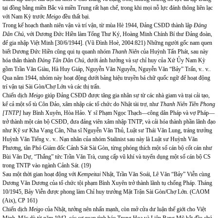
tại đồng bằng miền Bắc và miền Trung rất hạn chế, trong khi mọi nỗ lực đánh thông liên lạc
với Nam Kỳ trước
Meigo
đều thất bại.
Trong kế hoạch thanh niên vận và trí vận, từ mùa Hè 1944, Đảng CSĐD thành lập
Đảng
Dân Chủ,
với Dương Đức Hiền làm Tổng Thư Ký, Hoàng Minh Chính Bí thư Đảng đoàn,
để gia nhập Việt Minh [30/6/1944]. (Vũ Đình Hoè, 2004:821) Những người gốc nam quen
biết Dương Đức Hiền cũng qui tụ quanh nhóm
Thanh Niên
của Huỳnh Tấn Phát, sau này
hóa thân thành
Đảng Tân Dân Chủ
, dưới ảnh hưởng và sự chỉ huy của Xứ Ủy Nam Kỳ
gồm Trần Văn Giàu, Hà Huy Giáp, Nguyễn Văn Nguyễn, Nguyễn Văn “Bảy” Trấn, v.. v..
Qua năm 1944, nhóm này hoạt động dưới bảng hiệu truyền bá chữ quốc ngữ để hoạt động
trí vận tại Sài Gòn/Chợ Lớn và các thị trấn.
Chiến dịch
Meigo
giúp Đảng CSĐD được tăng gia nhân sự từ các nhà giam và trại cải tạo,
kể cả một số tù Côn Đảo, xâm nhập các tổ chức do Nhật tài trợ, như
Thanh Niên Tiền Phong
[TNTP]
hay Bình Xuyên, Hòa Hảo. Y sĩ Phạm Ngọc Thạch—công dân Pháp và vợ Pháp—
trở thành một cán bộ CSĐD, đưa đảng viên xâm nhập TNTP, và cải hóa thành phần lãnh đạo
như Kỹ sư Kha Vạng Cân, Nha sĩ Nguyễn Văn Thủ, Luật sư Thái Văn Lung, tráng trưởng
Huỳnh Văn Tiểng v.. v.. Nạn nhân của nhóm Stalinist sau này là Luật sư Huỳnh Văn
Phương, tân Phó Giám đốc Cảnh Sát Sài Gòn, từng phóng thích một số cán bộ cốt cán như
Bùi Văn Dự, “Thắng” tức Trần Văn Trà, cung cấp vũ khí và tuyển dụng một số cán bộ CS
trong TNTP vào ngành Cảnh Sát. (19)
Sau một thời gian hoạt động với
Kempeitai
Nhật, Trần Văn Soái, Lê Văn “Bảy” Viễn cùng
Dương Văn Dương của tổ chức tội phạm Bình Xuyên trở thành lãnh tụ chống Pháp. Tháng
10/1945, Bảy Viễn được phong làm Chỉ huy trưởng Mặt Trận Sài Gòn/Chợ Lớn. (CAOM
(Aix), CP 161)
Chiến dịch
Meigo
của Nhật, tưởng nên nhấn mạnh, còn mở cửa dư luận thế giới cho Việt