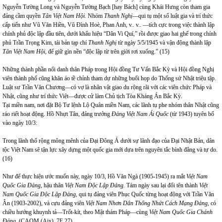
Nguyễn Tường Long và Nguyễn Tường Bạch [hay Bách] cùng Khái Hưng còn tham gia
đảng cầm quyền
Tân Việt
Nam
Hội.
Nhóm
Thanh Nghị
—qui tụ một số luật gia và trí thức
cấp tiến như Vũ Văn Hiền, Vũ Đình Hoè, Phan Anh, v.. v.. —tích cực trong việc thành lập
chính phủ độc lập đầu tiên, dưới khẩu hiệu “Dân Vi Quí,” rồi được giao hai ghế trong chính
phủ Trần Trọng Kim, tái bản tạp chí
Thanh Nghị
từ ngày 5/5/1945 và vận động thành lập
Tân Việt Nam Hội,
để giữ gìn nền “độc lập từ trên giời rơi xuống.” (15)
Những thành phần nổi danh thân Pháp trong Hội đồng Tư Vấn Bắc Kỳ và Hội đồng Nghị
viên thành phố cũng khăn áo tề chỉnh tham dự những buổi họp do Thống sứ Nhật triệu tập.
Luật sư Trần Văn Chương—có vợ là nhân vật giao du rộng rãi với các viên chức Pháp và
Nhật, cũng như trí thức Việt—được cử làm Chủ tịch Tòa Kháng Án Bắc Kỳ.
Tại miền nam, nơi đặt Bộ Tư lệnh Lộ Quân miền
Nam
, các lãnh tụ phe nhóm thân Nhật cũng
ráo riết hoạt động. Hồ Nhựt Tân, đảng trưởng
Đảng Việt Nam Ái Quốc
(từ 1943) tuyên bố
vào ngày 10/3:
Trong lãnh thổ rộng mông mênh của Đại Đông Á dưới sự lãnh đạo của Đại Nhật Bản, dân
tộc Việt
Nam
sẽ tận lực xây dựng một quốc gia mới dựa trên nguyên tắc bình đẳng và tự do.
(16)
Như để thực hiện ước muốn này, ngày 10/3, Hồ Văn Ngà (1905-1945) ra mắt
Việt Nam
Quốc Gia Đảng
, hậu thân
Việt Nam Độc Lập Đảng.
Tám ngày sau lại đổi tên thành
Việt
Nam Quốc Gia Độc Lập Đảng,
qui tụ đảng viên Phục Quốc từng hoạt động với Trần Văn
Ân (1903-2002), và cựu đảng viên
Việt Nam Nhơn Dân Thống Nhứt Cách Mạng Đảng,
có
chiều hướng khuynh tả—Trốt-kít, theo Mật thám Pháp—cùng
Việt Nam Quốc Gia Chánh
Đảng
. (CAOM (Aix), 7F 27)