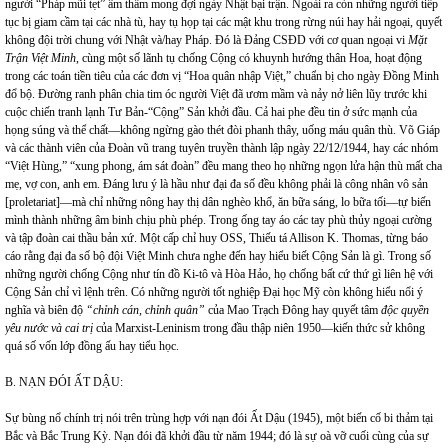
người “Pháp mũi tẹt” âm thầm mong đợi ngày Nhật bại trận. Ngoài ra còn những người tiếp
tục bị giam cầm tại các nhà tù, hay tụ họp tại các mật khu trong rừng núi hay hải ngoại, quyết
không đội trời chung với Nhật và/hay Pháp. Đó là Đảng CSĐD với cơ quan ngoại vi
Mặt
Trận Việt Minh
, cùng một số lãnh tụ chống Cộng có khuynh hướng thân Hoa, hoạt động
trong các toán tiền tiêu của các đơn vị “Hoa quân nhập Việt,” chuẩn bị cho ngày Đồng Minh
đổ bộ. Đường ranh phân chia tim óc người Việt đã ươm mầm và nảy nở liên lũy trước khi
cuộc chiến tranh lạnh Tư Bản-“Cộng” Sản khởi đầu. Cả hai phe đều tin ở sức mạnh của
họng súng và thể chất—không ngừng gào thét đòi phanh thây, uống máu quân thù. Võ Giáp
và các thành viên của Đoàn vũ trang tuyên truyền thành lập ngày 22/12/1944, hay các nhóm
“Việt Hùng,” “xung phong, ám sát đoàn” đều mang theo họ những ngọn lửa hận thù mất cha
mẹ, vợ con, anh em. Đáng lưu ý là hầu như đại đa số đều không phải là công nhân vô sản
[proletariat]—mà chỉ những nông hay thị dân nghèo khổ, ăn bữa sáng, lo bữa tối—tự biến
mình thành những âm binh chịu phù phép. Trong ống tay áo các tay phù thủy ngoại cường
và tập đoàn cai thầu bản xứ. Một cấp chỉ huy
OSS
, Thiếu tá Allison K. Thomas, từng báo
cáo rằng đại đa số bộ đội Việt Minh chưa nghe đến hay hiểu biết Cộng Sản là gì. Trong số
những người chống Cộng như tín đồ Ki-tô và Hòa Hảo, họ chống bất cứ thứ gì liên hệ với
Cộng Sản chỉ vì lệnh trên. Có những người tốt nghiệp Đại học Mỹ còn không hiểu nổi ý
nghĩa và biên độ
“chỉnh cán, chỉnh quân”
của Mao Trạch Đông hay quyết tâm
độc quyền
yêu nước và cai trị
của Marxist-Leninism trong đầu thập niên 1950—kiến thức sử không
quá số vốn lớp đồng ấu hay tiểu học.
B. NẠN ĐÓI ẤT DẬU:
Sự bùng nổ chính trị nói trên trùng hợp với nạn đói Ất Dậu (1945), một biến cố bi thảm tại
Bắc và Bắc Trung Kỳ. Nạn đói đã khởi đầu từ năm 1944; đó là sự oà vỡ cuối cùng của sự