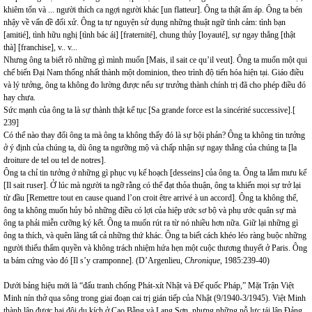
khiêm tốn và ... người thích ca ngợi người khác [un flatteur]. Ông ta thật ấm áp. Ông ta bén
nhậy về vấn đề đối xử. Ông ta tự nguyện sử dụng những thuật ngữ tình cảm: tình bạn
[amitié], tình hữu nghị [tình bác ái] [fraternité], chung thủy [loyauté], sự ngay thẳng [thật
thà] [franchise], v.. v...
Nhưng ông ta biết rõ những gì mình muốn [Mais, il sait ce qu’il veut]. Ông ta muốn một qui
chế biến Đại
Nam
thống nhất thành một dominion, theo trình độ tiến hóa hiện tại. Giáo điều
và lý tưởng, ông ta không đo lường được nếu sự trưởng thành chính trị đã cho phép điều đó
hay chưa.
Sức mạnh của ông ta là sự thành thật kế tục [Sa grande force est la sincérité successive].[
239]
Có thể nào thay đổi ông ta mà ông ta không thấy đó là sự bội phản? Ông ta không tin tưởng
ở ý định của chúng ta, dù ông ta ngưỡng mộ và chấp nhận sự ngay thẳng của chúng ta [la
droiture de tel ou tel de notres].
Ông ta chỉ tin tưởng ở những gì phục vụ kế hoạch [desseins] của ông ta. Ông ta lắm mưu kế
[Il sait ruser]. Ở lúc mà người ta ngỡ rằng có thể đạt thỏa thuận, ông ta khiến mọi sự trở lại
từ đầu [Remettre tout en cause quand l’on croit être arrivé à un accord]. Ông ta không thể,
ông ta không muốn hủy bỏ những điều có lợi của hiệp ước sơ bộ và phụ ước quân sự mà
ông ta phải miễn cưỡng ký kết. Ông ta muốn rút ra từ nó nhiều hơn nữa. Giữ lại những gì
ông ta thích, và quên lãng tất cả những thứ khác. Ông ta biết cách khéo léo ràng buộc những
người thiếu thẩm quyền và không trách nhiệm hứa hẹn một cuộc thương thuyết ở
Paris
. Ông
ta bám cứng vào đó [Il s’y cramponne]. (D’Argenlieu,
Chronique
, 1985:239-40)
Dưới bảng hiệu mới là “đấu tranh chống Phát-xít Nhật và Đế quốc Pháp,” Mặt Trận Việt
Minh nín thở qua sông trong giai đoạn cai trị gián tiếp của Nhật (9/1940-3/1945). Việt Minh
thành lập được hai đội du kích ở Cao Bằng và Lạng Sơn, nhưng những nỗ lực tái lập Đảng