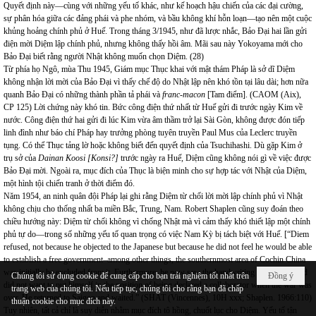
Quyết định này—cùng với những yếu tố khác, như kế hoạch hậu chiến của các đại cường,
sự phân hóa giữa các đảng phái và phe nhóm, và bầu không khí hỗn loạn—tạo nên một cuộc
khủng hoảng chính phủ ở Huế. Trong tháng 3/1945, như đã lược nhắc, Bảo Đại hai lần gửi
điện mời Diệm lập chính phủ, nhưng không thấy hồi âm. Mãi sau này Yokoyama mới cho
Bảo Đại biết rằng người Nhật không muốn chọn Diệm. (28)
Từ phía họ Ngô, mùa Thu 1945, Giám mục Thục khai với mật thám Pháp là sở dĩ Diệm
không nhận lời mời của Bảo Đại vì thấy chế độ do Nhật lập nên khó tồn tại lâu dài; hơn nữa
quanh Bảo Đại có những thành phần tả phái và
franc-macon
[Tam điểm]. (CAOM (Aix),
CP 125) Lời chứng này khó tin. Bức công điện thứ nhất từ Huế gửi đi trước ngày Kim về
nước. Công điện thứ hai gửi đi lúc Kim vừa âm thầm trở lại Sài Gòn, không được đón tiếp
linh đình như báo chí Pháp hay trưởng phòng tuyên truyền Paul Mus của Leclerc truyền
tụng. Có thể Thục tảng lờ hoặc không biết đến quyết định của Tsuchihashi. Dù gặp Kim ở
trụ sở của
Dainan Koosi [Konsi?]
trước ngày ra Huế, Diệm cũng không nói gì về việc được
Bảo Đại mời. Ngoài ra, mục đích của Thục là biện minh cho sự hợp tác với Nhật của Diệm,
một hình tội chiến tranh ở thời điểm đó.
Năm 1954, an ninh quân đội Pháp lại ghi rằng Diệm từ chối lời mời lập chính phủ vì Nhật
không chịu cho thống nhất ba miền Bắc,
Trung
,
Nam
. Robert Shaplen cũng suy đoán theo
chiều hướng này: Diệm từ chối không vì chống Nhật mà vì cảm thấy khó thiết lập một chính
phủ tự do—trong số những yếu tố quan trọng có việc Nam Kỳ bị tách biệt với Huế. [“Diem
refused, not because he objected to the Japanese but because he did not feel he would be able
to establish a free government–among other things, the southernmost area of Cochin China
was initially be excluded from it. Furthermore, he now saw the handwriting on the wall and
Chúng tôi sử dụng cookie để cung cấp cho bạn trải nghiệm tốt nhất trên
Đồng ý
did not want to put himself in the position of being declared a collaborator when the war was
trang web của chúng tôi. Nếu tiếp tục, chúng tôi cho rằng bạn đã chấp
over. He returned to
Saigon
and waited.” (SHAT (Vincennes), 10H xxx; Shaplen. 1966:110)
thuận cookie cho mục đích này.
Tuy nhiên, tất cả chỉ là suy diễn nhằm mục đích tô hồng, chuốt lục cho Diệm. Yếu tố tận