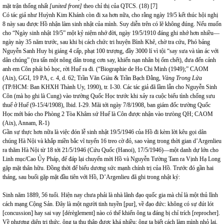
mặt trận thống nhất
[united front]
theo chỉ thị của QTCS. (18) [7]
Có tác giả như Huỳnh Kim Khánh còn đi xa hơn nữa, cho rằng ngày 19/5 kết thúc hội nghị
8 này sau được Hồ nhận làm sinh nhật của mình. Suy diễn trên có lẽ không đúng. Nếu muốn
cho “Ngày sinh nhật 19/5” một kỷ niệm nhớ đời, ngày 19/5/1910 đáng ghi nhớ hơn nhiều—
ngày này 35 năm trước, sau khi bị cách chức tri huyện Bình Khê, chờ tra cứu, Phó bảng
Nguyễn Sanh Huy bị giáng 4 cấp, phạt 100 trượng, đầy 3000 lí vì tội “say sưa và tàn ác với
dân chúng” (tra tấn một nông dân trong cơn say, khiến nạn nhân bị ốm chết), đưa đến cảnh
anh em Côn phải bỏ học, rời Huế ra đi. (“Biographie de Ho Chi Minh (1949);” CAOM
(Aix), GGI, 19 PA, c. 4, d. 62; Trần Văn Giàu & Trần Bạch Đằng,
Vàng Trong Lửa
(TP/HCM: Ban KHXH Thành Uy, 1990), tr. I-30. Các tác giả đã lầm lẫn cho Nguyễn Sinh
Côn (mà họ ghi là Cung) vào trường Quốc Học trước khi xảy ra cuộc biểu tình chống sưu
thuế ở Huế (9-15/4/1908), Ibid. I-29. Mãi tới ngày 7/8/1908, ban giám đốc trường Quốc
Học mới báo cho Phòng 2 Tòa Khâm sứ Huế là Côn được nhận vào trưòng QH; CAOM
(Aix), Annam, R-1)
Gần sự thực hơn nữa là việc đón lễ sinh nhật 19/5/1946 của Hồ đi kèm lời kêu gọi dân
chúng Hà Nội và khắp miền bắc vĩ tuyến 16 treo cờ đỏ, sao vàng trong thời gian d’Argenlieu
ra thăm Hà Nội từ 18 tới 21/5/1946 (Cứu Quốc (Hanoi), 17/5/1946)—một danh dự lớn cho
Linh mục/Cao Ủy Pháp, để đáp lại chuyến mời Hồ và Nguyễn Tường Tam ra Vịnh Hạ Long
gặp mặt thân hữu. Đồng thời để biểu dương sức mạnh chính trị của Hồ. Trước đó gần hai
tháng, sau buổi gặp mặt đầu tiên với Hồ, D’Argenlieu đã ghi trong nhật ký:
Sinh năm 1889, 56 tuổi. Hiện nay chưa phải là nhà lãnh đạo quốc gia mà chỉ là một thủ lĩnh
cách mạng Cộng Sản. Đây là một người tinh tuyền [pur], về đạo đức: không có sự đút lót
[concussion] hay sai vạy [dérèglement] nào có thể khiến ông ta đáng bị chỉ trích [reprocher].
Về phương diện tri thức, ông ta thu thập được khá nhiều; ông ta biết cách làm mình nhỏ lại,