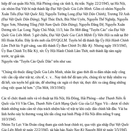
hiệp để cai quản Hà Nội, Hải Phòng cùng các tỉnh lị, thị trấn. Ngày 22/2/1945, tại Hà Nội,
các nhóm Đại Việt bí mật thành lập
Đại Việt Quốc Gia Liên Minh.
Gồm có nhóm Nguyễn
Xuân Tiếu
(Đại Việt Quốc Xã),
Nguyễn Tường Long
(Đại Việt Dân Chính),
Trương Tử Anh
(Đại Việt Quốc Dân Đảng),
Ngô Thúc Địch, Bùi Như Uyên, Nguyễn Thế Nghiệp, Nguyễn
Ngọc Sơn, Nhượng Tống
(Việt Nam Quốc Dân Đảng),
Nguyễn Đăng Đệ, Nguyễn Xuân
Dương tức Lạc Long. Ngày Chủ Nhật, 11/3, báo
Tin Mới
đăng “Tuyên Cáo” của
Đại Việt
Quốc Gia Liên Minh.
5 giờ chiều,
Đại Việt Quốc Gia Cách Mệnh Ủy Viên Hội
ra mắt tại Bờ
Hồ Hoàn Kiếm. Đây là tên mới của ĐVQGLM. Tuyên bố đã thành lập
Ủy Hội Hành Chính
Lâm
Thời
lúc 9 giờ sáng, sau đổi thành
Ủy Ban Chính Trị Bắc Kỳ.
Nhưng ngày 19/3/1945,
Ủy Ban Chính Trị Bắc Kỳ, tức Ủy Hội Hành Chính Lâm Thời, mới thành lập tám ngày
trước, tự giải tán.
Nguyên văn “Tuyên Cáo Quốc Dân” trên như sau:
“Chúng tôi thuộc đảng Quốc Gia Liên Minh, nhân lúc giao thời đã ra đảm nhận mấy công
việc cần cấp như trật tự, cứu tế, v.. v... Nay tình thế đã tạm yên, chúng tôi tự thấy nhiệm vụ
đã hết, xin tuyên bố giải tán, để nhường các ngài có thực tài, thực đức ra cáng đáng những
công việc quan hệ hơn.” (Tin Mới, 19/3/1945)
Các tổ chức thanh niên và võ thuật tại Hà Nội, Hà Đông, Hải Phòng—như
Thanh Niên Ái
Quốc
của Võ Văn Cầm,
Thanh Niên Cách Mạng Quốc Gia
của Lê Ngọc Vũ—được tổ chức
thành những toán cảm tử chịu trách nhiệm bảo vệ trật tự khi cuộc đảo chính bắt đầu. Vài ba
lính
heiho
này bị thương vong khi tấn công trại binh Pháp ở Hà Nội đêm mồng 9 rạng
10/3/1945.
Nhóm Tự Lực Văn Đoàn cũng tham gia sinh hoạt chính trị, qua việc gia nhập
Đại Việt Quốc
Gia Liên Minh
từ ngày 22/2/1945, tái bản báo
Ngày Nay Kỷ Nguyên Mới
từ ngày 5/5/1945.