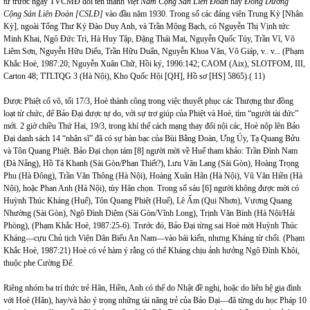
từ trước ngày TVCMĐ đổi tên thành
Việt Nam Cộng Sản Liên Đoàn
hay
Đông Dương
Cộng Sản Liên Đoàn [CSLĐ]
vào đầu năm 1930. Trong số các đảng viên Trung Kỳ [Nhân
Kỳ], ngoài Tổng Thư Ký Đào Duy Anh, và Trần Mộng Bạch, có Nguyễn Thị Vịnh tức
Minh Khai, Ngô Đức Trì, Hà Huy Tập, Đặng Thái Mai, Nguyễn Quốc Túy, Trần Vĩ, Võ
Liêm Sơn, Nguyễn Hữu Diếu, Trần Hữu Duẩn, Nguyễn Khoa Văn, Võ Giáp, v.. v... (Phạm
Khắc Hoè, 1987:20; Nguyễn Xuân Chữ, Hồi ký, 1996:142; CAOM (Aix), SLOTFOM, III,
Carton 48; TTLTQG 3 (Hà Nội), Kho Quốc Hội [QH], Hồ sơ [HS] 5865).( 11)
Được Phiệt cổ võ, tối 17/3, Hoè thành công trong việc thuyết phục các Thượng thư đồng
loạt từ chức, để Bảo Đại được tự do, với sự trơ giúp của Phiệt và Hoè, tìm “người tài đức”
mới. 2 giờ chiều Thứ Hai, 19/3, trong khí thế cách mạng thay đổi nội các, Hoè nộp lên Bảo
Đại danh sách 14 “nhân sĩ” đã có sự bàn bạc của Bùi Bằng Đoàn, Ưng Úy, Tạ Quang Bửu
và Tôn Quang Phiệt. Bảo Đại chọn tám [8] người mời về Huế tham khảo: Trần Đình Nam
(Đà Nẵng), Hồ Tá Khanh (Sài Gòn/Phan Thiết?), Lưu Văn Lang (Sài Gòn), Hoàng Trọng
Phu (Hà Đông), Trần Văn Thông (Hà Nội), Hoàng Xuân Hãn (Hà Nội), Vũ Văn Hiền (Hà
Nội), hoặc Phan Anh (Hà Nội), tùy Hãn chọn. Trong số sáu [6] người không được mời có
Huỳnh Thúc Kháng (Huế), Tôn Quang Phiệt (Huế), Lê Ấm (Qui Nhơn), Vương Quang
Nhường (Sài Gòn), Ngô Đình Diệm (Sài Gòn/Vĩnh Long), Trịnh Văn Bính (Hà Nội/Hải
Phòng), (Phạm Khắc Hoè, 1987:25-6). Trước đó, Bảo Đại từng sai Hoè mời Huỳnh Thúc
Kháng—cựu Chủ tịch Viện Dân Biểu An Nam—vào bái kiến, nhưng Kháng từ chối. (Phạm
Khắc Hoè, 1987:21) Hoè có vẻ hàm ý rằng có thể Kháng chịu ảnh hưởng Ngô Đình Khôi,
thuộc phe Cường Để.
Riêng nhóm ba trí thức trẻ Hãn, Hiền, Anh có thể do Nhật đề nghị, hoặc do liên hệ gia đình
với Hoè (Hãn), hay/và hảo ý trọng những tài năng trẻ của Bảo Đại—đã từng du học Pháp 10