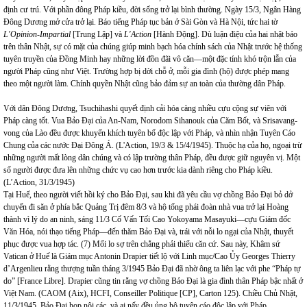
định cư trú. Với phần đông Pháp kiều, đời sống trở lại bình thường. Ngày 15/3, Ngân Hàng
Đông Dương mở cửa trở lại. Báo tiếng Pháp tục bản ở Sài Gòn và Hà Nội, tức hai tờ
L'Opinion-Impartial
[Trung Lập] và
L'Action
[Hành Động]. Dù luận điệu của hai nhật báo
trên thân Nhật, sự có mặt của chúng giúp minh bạch hóa chính sách của Nhật trước hệ thống
tuyên truyền của Đồng Minh hay những lời đồn đãi vô căn—một đặc tính khó trộn lẫn của
người Pháp cũng như Việt. Trường hợp bị dời chỗ ở, mỗi gia đình (hộ) được phép mang
theo một người làm. Chính quyền Nhật cũng bảo đảm sự an toàn của thường dân Pháp.
Với dân Đông Dương, Tsuchihashi quyết định cải hóa càng nhiều cựu cộng sự viên với
Pháp càng tốt. Vua Bảo Đại của An-Nam, Norodom Sihanouk của Căm Bốt, và Srisavang-
vong của Lào đều được khuyến khích tuyên bố độc lập với Pháp, và nhìn nhận Tuyên Cáo
Chung của các nước Đại Đông Á. (L'Action, 19/3 & 15/4/1945). Thuộc hạ của họ, ngoại trừ
những người mất lòng dân chúng và có lập trường thân Pháp, đều được giữ nguyên vị. Một
số người được đưa lên những chức vụ cao hơn trước kia dành riêng cho Pháp kiều.
(L’Action, 31/3/1945)
Tại Huế, theo người viết hồi ký cho Bảo Đại, sau khi đã yêu cầu vợ chồng Bảo Đại bỏ dở
chuyến đi săn ở phía bắc Quảng Trị đêm 8/3 và hộ tống phái đoàn nhà vua trở lại Hoàng
thành vì lý do an ninh, sáng 11/3 Cố Vấn Tối Cao Yokoyama Masayuki—cựu Giám đốc
Văn Hóa, nói thạo tiếng Pháp—đến thăm Bảo Đại và, trái với nỗi lo ngại của Nhật, thuyết
phục được vua hợp tác. (7) Mối lo sợ trên chẳng phải thiếu căn cứ. Sau này, Khâm sứ
Vatican
ở Huế là Giám mục Antonin Drapier tiết lộ với Linh mục/Cao Ủy Georges Thierry
d’Argenlieu rằng thượng tuần tháng 3/1945 Bảo Đại đã nhờ ông ta liên lạc với phe “Pháp tự
do” [France Libre]. Drapier cũng tin rằng vợ chồng Bảo Đại là gia đình thân Pháp bậc nhất ở
Việt
Nam
. (CAOM (Aix), HCFI, Conseiller Politique [CP], Carton 125). Chiều Chủ Nhật,
11/3/1945, Bảo Đại họp nội các, và ai nấy đều ủng hộ tuyên cáo độc lập với Pháp.