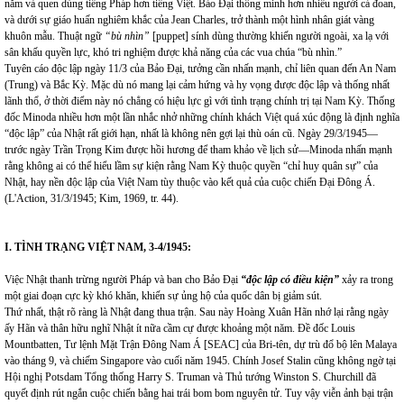
năm và quen dùng tiếng Pháp hơn tiếng Việt. Bảo Đại thông minh hơn nhiều người cả đoan,
và dưới sự giáo huấn nghiêm khắc của Jean Charles, trở thành một hình nhân giát vàng
khuôn mẫu. Thuật ngữ
“bù nhìn”
[puppet] sính dùng thường khiến người ngoài, xa lạ với
sân khấu quyền lực, khó tri nghiệm được khả năng của các vua chúa “bù nhìn.”
Tuyên cáo độc lập ngày 11/3 của Bảo Đại, tưởng cần nhấn mạnh, chỉ liên quan đến An Nam
(Trung) và Bắc Kỳ. Mặc dù nó mang lại cảm hứng và hy vọng được độc lập và thống nhất
lãnh thổ, ở thời điểm này nó chẳng có hiệu lực gì với tình trạng chính trị tại Nam Kỳ. Thống
đốc Minoda nhiều hơn một lần nhắc nhở những chính khách Việt quá xúc động là định nghĩa
“độc lập” của Nhật rất giới hạn, nhất là không nên gợi lại thù oán cũ. Ngày 29/3/1945—
trước ngày Trần Trọng Kim được hồi hương để tham khảo về lịch sử—Minoda nhấn mạnh
rằng không ai có thể hiểu lầm sự kiện rằng Nam Kỳ thuộc quyền “chỉ huy quân sự” của
Nhật, hay nền độc lập của Việt Nam tùy thuộc vào kết quả của cuộc chiến Đại Đông Á.
(L'Action, 31/3/1945; Kim, 1969, tr. 44).
I. TÌNH TRẠNG VIỆT
NAM
, 3-4/1945:
Việc Nhật thanh trừng người Pháp và ban cho Bảo Đại
“độc lập có điều kiện”
xảy ra trong
một giai đoạn cực kỳ khó khăn, khiến sự ủng hộ của quốc dân bị giảm sút.
Thứ nhất, thật rõ ràng là Nhật đang thua trận. Sau này Hoàng Xuân Hãn nhớ lại rằng ngày
ấy Hãn và thân hữu nghĩ Nhật ít nữa cầm cự được khoảng một năm. Đề đốc Louis
Mountbatten, Tư lệnh Mặt Trận Đông Nam Á [SEAC] của Bri-tên, dự trù đổ bộ lên Malaya
vào tháng 9, và chiếm Singapore vào cuối năm 1945. Chính Josef Stalin cũng không ngờ tại
Hội nghị Potsdam Tổng thống Harry S. Truman và Thủ tướng Winston S. Churchill đã
quyết định rút ngắn cuộc chiến bằng hai trái bom bom nguyên tử. Tuy vậy viễn ảnh bại trận