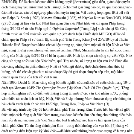
25/8/1945). Đó là chưa kể quan điểm khẳng quyết [determinist] giáo điều, giành độc quyền
cách mạng hay yêu nước một cách Trung Cổ cho một giai tầng nào đó, và qui luật cung văn-
đào mộ của các cán bộ
agitprop
phụ trách tuyên truyền. Vài trường hợp ngoại lệ là bài viết
của Ralph B. Smith (1978), Masaya Shiraishi (1982), và Kiyoko Kurusu Nitz (1983, 1984).
(2) Sử dụng tài liệu văn khố Nhật liên quan đến việc Nhật tước vũ khí quân Pháp trong
tháng 3/1945 và tờ báo Pháp ngữ
L'Opinion-Impartial
[Trung Lập] xuất bản tại Sài Gòn,
Smith thuật lại tỉ mỉ cuộc tấn kích quân sự (với danh hiệu Chiến dịch MEIGO) để lật đổ
chính quyền Pháp và sự thành lập chính phủ Trần Trọng Kim (17/4-25/8/1945) tại Thuận
Hóa tức Huế. Được tham khảo các tài liệu tương tự, cộng thêm một số tài liệu Nhật và Việt
ngữ, cùng những cuộc phỏng vấn một số tác nhân Nhật, Shiraishi ghi lại chi tiết cuộc thanh
trừng của Nhật ngày 9/3/1945 và bí ẩn quanh việc Nhật lựa chọn các cộng sự viên Việt. Nitz
cũng sử dụng nhiều tài liệu Nhật hiếm, quí. Tuy nhiên, số lượng tư liệu văn khố Pháp dồi
dào cùng những ấn phẩm định kỳ Nhật và Việt ngữ đương thời chưa được khai thác kỹ
lưỡng, bởi thế các tác giả chưa tái tạo được đầy đủ giai đoạn chuyển tiếp trên, một khúc
quanh quan trọng của lịch sử Việt Nam.
Năm 1995, David G. Marr cũng công bố một nghiên cứu xuất sắc về cuộc cách mạng 1945,
dưới tựa
Vietnam
1945: The Quest for Power [Việt
Nam
1945: Đi Tìm Quyền Lực].
Tổng
hợp nhiều nghiên cứu cổ điển với những thông tin mới từ các văn khố nhiều nước, phỏng
vấn nhiều tác nhân lịch sử Mỹ, Nhật, Việt và Pháp, nhưng Marr chưa sử dụng các thông tin
hậu chiến tranh lạnh từ các văn khố Nga, Trung Hoa, Pháp và Việt Nam.( 3)
Bài viết này trình bày đầy đủ hơn về chính phủ Trần Trọng Kim. Trước hết, bài viết sẽ giới
thiệu một cách tổng quát Việt Nam trong giai đoạn kể trên làm nền tảng cho những điều thảo
luận, rồi đi sâu vào nội tình Việt Nam, đặc biệt là những việc làm và tầm quan trọng của
chính phủ Kim. Tôi tin rằng chính phủ Kim—trong thời khoảng vỏn vẹn bốn [4] tháng và
dưới những điều kiện cực kỳ khó khăn—đã khởi xuất những bước quan trọng về hướng nền