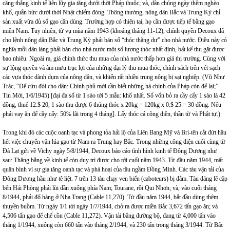
căng thẳng kinh tế liên lũy gia tăng dưới thời Pháp thuộc; và, dân chúng ngày thêm nghèo
khổ, quẫn bức dưới thời Nhật chiếm đóng. Thông thường, nông dân Bắc và Trung Kỳ chỉ
sản xuất vừa đủ số gạo cần dùng. Trường hợp có thiên tai, họ cần được tiếp tế bằng gạo
miền
Nam
. Tuy nhiên, từ vụ mùa năm 1943 (khoảng tháng 11-12), chính quyền Decoux đã
cho lệnh nông dân Bắc và Trung Kỳ phải bán số “thóc thặng dư” cho nhà nước. Điều này có
nghĩa mỗi dân làng phải bán cho nhà nước một số lượng thóc nhất định, bất kể thu gặt được
bao nhiêu. Ngoài ra, giá chính thức thu mua của nhà nước thấp hơn giá thị trường. Cùng với
sự lộng quyền và âm mưu trục lợi của những đại lý thu mua thóc, chính sách trên vét sạch
các vựa thóc dành dụm của nông dân, và khiến rất nhiều trung nông bị sạt nghiệp. (Vũ Như
Trác, “Để cứu đói cho dân: Chính phủ mới cần biết những hà chính của Pháp còn để lại;”
Tin Mới, 1/6/1945) [đại đa số từ 1 sào tới 5 mẫu: khổ nhất. Số vốn bỏ ra cầy cấy 1 sào là 42
đồng, thuế 12.$ 20, 1 sào thu được 6 thúng thóc x 20kg = 120kg x 0.$ 25 = 30 đồng. Nếu
phải vay ăn để cầy cấy: 50% lãi trong 4 tháng]. Lấy thóc cả công điền, thần từ và Phật tự.)
Trong khi đó các cuộc oanh tạc và phong tỏa hải lộ của Liên Bang Mỹ và Bri-tên cắt đứt hầu
hết việc chuyển vận lúa gạo từ Nam ra Trung hay Bắc. Trong những công điện cuối cùng từ
Đà Lạt gửi về Vichy ngày 5/8/1944, Decoux báo cáo tình hình kinh tế Đông Dương như
sau: Thăng bằng về kinh tế còn duy trì được cho tới cuối năm 1943. Từ đầu năm 1944, mất
quân bình vì sự gia tăng oanh tạc và phá hoại của tầu ngầm Đồng Minh. Các tàu vận tải của
Đông Dương hầu như tê liệt. 7 trên 13 tàu chạy ven biển (caboteurs) bị đắm. Tàu đáng lẽ cặp
bến Hải Phòng phải lùi dần xuống phía Nam; Tourane, rồi Qui Nhơn; và, vào cuối tháng
8/1944, phải đổ hàng ở Nha Trang (Cable 11,270). Từ đầu năm 1944, bắt đầu dùng thêm
thuyền buồm. Từ ngày 1/1 tới ngày 1/7/1944, chở ra được miền Bắc 3,672 tấn gạo ăn; và
4,506 tấn gạo để chế cồn (Cable 11,272). Vận tải bằng đường bộ, đang từ 4,000 tấn vào
tháng 1/1944, xuống còn 660 tấn vào tháng 2/1944, và 230 tấn trong tháng 3/1944. Từ Bắc