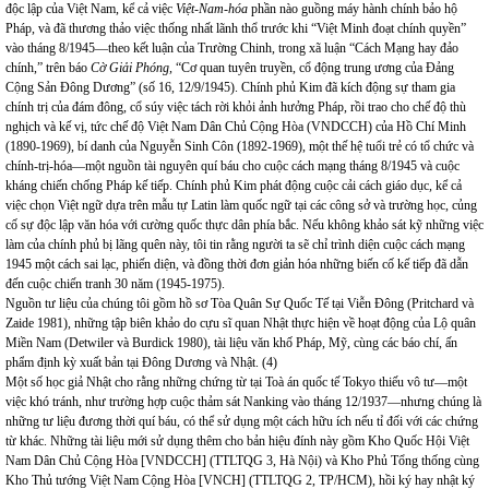
độc lập của Việt Nam, kể cả việc
Việt-Nam-hóa
phần nào guồng máy hành chính bảo hộ
Pháp, và đã thương thảo việc thống nhất lãnh thổ trước khi “Việt Minh đoạt chính quyền”
vào tháng 8/1945—theo kết luận của Trường Chinh, trong xã luận “Cách Mạng hay đảo
chính,” trên báo
Cờ Giải Phóng,
“Cơ quan tuyên truyền, cổ động trung ương của Đảng
Cộng Sản Đông Dương” (số 16, 12/9/1945). Chính phủ Kim đã kích động sự tham gia
chính trị của đám đông, cổ súy việc tách rời khỏi ảnh hưởng Pháp, rồi trao cho chế độ thù
nghịch và kế vị, tức chế độ Việt Nam Dân Chủ Cộng Hòa (VNDCCH) của Hồ Chí Minh
(1890-1969), bí danh của Nguyễn Sinh Côn (1892-1969), một thế hệ tuổi trẻ có tổ chức và
chính-trị-hóa—một nguồn tài nguyên quí báu cho cuộc cách mạng tháng 8/1945 và cuộc
kháng chiến chống Pháp kế tiếp. Chính phủ Kim phát động cuộc cải cách giáo dục, kể cả
việc chọn Việt ngữ dựa trên mẫu tự Latin làm quốc ngữ tại các công sở và trường học, củng
cố sự độc lập văn hóa với cường quốc thực dân phía bắc. Nếu không khảo sát kỹ những việc
làm của chính phủ bị lãng quên này, tôi tin rằng người ta sẽ chỉ trình diện cuộc cách mạng
1945 một cách sai lạc, phiến diện, và đồng thời đơn giản hóa những biến cố kế tiếp đã dẫn
đến cuộc chiến tranh 30 năm (1945-1975).
Nguồn tư liệu của chúng tôi gồm hồ sơ Tòa Quân Sự Quốc Tế tại Viễn Đông (Pritchard và
Zaide 1981), những tập biên khảo do cựu sĩ quan Nhật thực hiện về hoạt động của Lộ quân
Miền Nam (Detwiler và Burdick 1980), tài liệu văn khố Pháp, Mỹ, cùng các báo chí, ấn
phẩm định kỳ xuất bản tại Đông Dương và Nhật. (4)
Một số học giả Nhật cho rằng những chứng từ tại Toà án quốc tế
Tokyo
thiếu vô tư—một
việc khó tránh, như trường hợp cuộc thảm sát
Nanking
vào tháng 12/1937—nhưng chúng là
những tư liệu đương thời quí báu, có thể sử dụng một cách hữu ích nếu tỉ đối với các chứng
từ khác. Những tài liệu mới sử dụng thêm cho bản hiệu đính này gồm Kho Quốc Hội Việt
Nam Dân Chủ Cộng Hòa [VNDCCH] (TTLTQG 3, Hà Nội) và Kho Phủ Tổng thống cùng
Kho Thủ tướng Việt Nam Cộng Hòa [VNCH] (TTLTQG 2, TP/HCM), hồi ký hay nhật ký