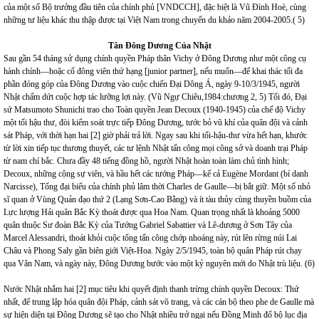
của một số Bộ trưởng đầu tiên của chính phủ [VNDCCH], đặc biệt là Vũ Đình Hoè, cùng
những tư liệu khác thu thập được tại Việt Nam trong chuyến du khảo năm 2004-2005.( 5)
Tân Đông Dương Của Nhật
Sau gần 54 tháng sử dụng chính quyền Pháp thân Vichy ở Đông Dương như một công cụ
hành chính—hoặc cổ đông viên thứ hạng [junior partner], nếu muốn—để khai thác tối đa
phần đóng góp của Đông Dương vào cuộc chiến Đại Dông Á, ngày 9-10/3/1945, người
Nhật chấm dứt cuộc hợp tác lưỡng lợi này. (Vũ Ngự Chiêu,1984:chương 2, 5) Tối đó, Đại
sứ Matsumoto Shunichi trao cho Toàn quyền Jean Decoux (1940-1945) của chế độ
Vichy
một tối hậu thư, đòi kiểm soát trực tiếp Đông Dương, tước bỏ vũ khí của quân đội và cảnh
sát Pháp, với thời hạn hai [2] giờ phải trả lời. Ngay sau khi tối-hậu-thư vừa hết hạn, khước
từ lời xin tiếp tục thương thuyết, các tư lệnh Nhật tấn công mọi công sở và doanh trại Pháp
từ nam chí bắc. Chưa đầy 48 tiếng đồng hồ, người Nhật hoàn toàn làm chủ tình hình;
Decoux, những cộng sự viên, và hầu hết các tướng Pháp—kể cả Eugène Mordant (bí danh
Narcisse), Tổng đại biểu của chính phủ lâm thời Charles de Gaulle—bị bắt giữ. Một số nhỏ
sĩ quan ở Vùng Quản đạo thứ 2 (Lạng Sơn-Cao Bằng) và ít tàu thủy cùng thuyền buồm của
Lực lượng Hải quân Bắc Kỳ thoát được qua Hoa
Nam
. Quan trọng nhất là khoảng 5000
quân thuộc Sư đoàn Bắc Kỳ của Tướng Gabriel Sabattier và Lê-dương ở Sơn Tây của
Marcel Alessandri, thoát khỏi cuộc tổng tấn công chớp nhoáng này, rút lên rừng núi Lai
Châu và Phong Saly gần biên giới Việt-Hoa. Ngày 2/5/1945, toàn bộ quân Pháp rút chạy
qua Vân Nam, và ngày này, Đông Dương bước vào một kỷ nguyên mới do Nhật trù liệu. (6)
Nước Nhật nhắm hai [2] mục tiêu khi quyết định thanh trừng chính quyền Decoux: Thứ
nhất, để trung lập hóa quân đội Pháp, cảnh sát võ trang, và các cán bộ theo phe de Gaulle mà
sự hiện diện tại Đông Dương sẽ tạo cho Nhật nhiều trở ngại nếu Đồng Minh đổ bộ lục địa