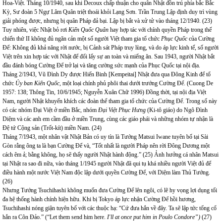
Hoa-Việt. Tháng 10/1940, sau khi Decoux chấp thuận cho quân Nhật đồn trú phía bắc Bắc
Kỳ, Sư đoàn 5 Ngự Lâm Quân triệt thoái khỏi Lạng Sơn. Trần Trung Lập định duy trì vùng
giải phóng được, nhưng bị quân Pháp đả bại. Lập bị bắt và xử tử vào tháng 12/1940. (23)
Tuy nhiên, việc Nhật bỏ rơi
Kiến Quốc Quân
hay hợp tác với chính quyền Pháp trong thế
chiến thứ II không đủ ngăn cản một số người Việt tham gia tổ chức
Phục Quốc
của Cường
Để: Không đủ khả năng rời nước, bị Cảnh sát Pháp truy lùng, và do áp lực kinh tế, số người
Việt trên xin hợp tác với Nhật để đổi lấy sự an toàn và miếng ăn. Sau 1943, người Nhật bắt
đầu đánh bóng Cường Để trở lại và tăng cường sức mạnh của Phục Quốc tại nội địa.
Tháng 2/1943, Vũ Đình Dy được Hiến Binh [Kempeitai] Nhật đưa qua Đông Kinh để tổ
chức
Ủy ban Kiến Quốc
, một loại chính phủ phôi thai dưới trướng Cường Để. (Cuong De
1957: 138; Thông Tin, 10/6/1945; Nguyễn Xuân Chữ 1996) Đồng thời, tại nội địa Việt
Nam, người Nhật khuyến khích các đoàn thể tham gia tổ chức của Cường Để. Trong số này
có các nhóm Đại Việt ở miền Bắc, nhóm
Đại Việt Phục Hưng
(Ki-tô giáo) do Ngô Đình
Diệm và các anh em cầm đầu ở miền Trung, cùng các giáo phái và những nhóm tự nhận là
Đệ tứ Cộng sản (Trốt-kít) miền Nam. (24)
Tháng 7/1943, một nhân vật Nhật Bản có uy tín là Tướng Matsui Iwane tuyên bố tại Sài
Gòn rằng ông ta là bạn Cường Để và, “Tốt nhất là người Pháp nên rời Đông Dương một
cách êm ả; bằng không, họ sẽ thấy người Nhật hành động.” (25) Ảnh hưởng cá nhân Matsui
tại Nhật ra sao đi nữa, vào tháng 1/1945 người Nhật đã qui tụ khá nhiều người Việt đủ để
điều hành một nước Việt Nam độc lập dưới quyền Cường Để, với Diệm làm Thủ Tướng.
(26)
Nhưng Tướng Tsuchihashi không muốn đưa Cường Để lên ngôi, có lẽ hy vọng lợi dụng tối
đa hệ thống hành chính hiện hữu. Khi bị
Tokyo
áp lực nhận Cường Để hồi hương,
Tsuchihashi nóng giận tuyên bố với các thuộc hạ: “Cứ đưa hắn về đây. Ta sẽ lập tức tống cổ
hắn ra Côn Đảo.” (“Let them send him here.
I'll at once put him in Poulo Condore”)
(27)