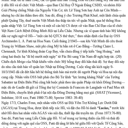
Minh. Mặc dù từ năm 1942, các cơ quan tình báo Trung Hoa và Liên Bang Mỹ bắt đầu chú
ý đến Hồ và tổ chức Việt Minh—qua Ban Chỉ Huy Ở Ngoài Đảng CSĐD, và nhóm
Hội
Giải Phóng
chống Nhật của Nguyễn Văn Cơ, tức Lê Tùng Sơn hay Anh tại Côn Minh—
nhưng họ chỉ âm thầm theo dõi. Sau đó, đồng ý cho Trương Phát Khuê, một lãnh chúa quân
phiệt Quảng Tây, thuê mướn Việt Minh thu thập tin tức về quân Nhật, qua hệ thống Hoa
quân nhập Việt. Lê Tùng Sơn và một số cán bộ CS được cử vào Ban Chỉ Đạo của tổ chức
Việt Nam Cách Mệnh Đồng Minh Hội
tại Liễu Châu. Nhưng các sĩ quan tình báo Mỹ không
dấu sự nghi ngờ về Hồ—“một cán bộ QTCS thứ thực,” theo nhận định của Đại úy OSS
Archimedes L. A. Patti tại Hoa
Nam
. Cuối tháng 2/1945—sau khi Việt Minh đã cứu thoát
Trung úy William Shaw, một phi công Mỹ bị bắn rơi ở Cao Bằng—Tướng Claire L.
Chennault, Tư lệnh Không đoàn Cọp Bay, vẫn chưa đồng ý tiếp kiến “ông Hoàng,” mới
cùng hai thuộc hạ “đi bộ mười một ngày” từ Pác Bó sang Vân Nam đề nghị hợp tác. (20)
Chiến dịch
Meigo
của Nhật khiến viên chức Mỹ bỗng thay đổi hẳn thái độ. Sự thay đổi này
do nhu cầu tình báo về quân lực Nhật tại Đông Dương. Cuộc tổng tấn kích ngày 9-
10/3/1945 đã cắt đứt hầu hết hệ thống tình báo mà trước đó người Pháp và Hoa tại nội địa
cung cấp. Nhân viên OSS biệt phái cho Bộ Tư lệnh “lực lượng kháng Nhật” của Tướng
Sabattier tại Điện Biên Phủ cũng bắt buộc phải theo tàn quân Pháp rút khỏi Đông Dương—
mặc dù de Gaulle đã gửi cả Tổng thư ký Comindo là Francois de Langlade và Paul Mus tới
Điện Biên, chuyển lệnh phải ở lại nội địa Đông Dương bằng mọi giá. (SHAT [Vicennes],
Indohine, 10 H xxx; Patti 1980:75-80; Spector 1983: 39-40)
Ngày 17/3, Charles Fenn, một nhân viên OSS tại Đội Yểm Trợ Không Lực Dưới Đất
(AGAS) tại Trung Hoa, được lệnh tiếp xúc Hồ, và đặt cho Hồ bí danh
“Lucius,”
trước khi
nhờ Hồ đưa hai nhân viên AGAS vào nội địa, thiết lập đài truyền tin. (Fenn 1973:76-80).
Sau đó, Patti bay sang Liễu Châu gặp Hồ. Vì nể trọng sự lương thiện của Hồ và thái độ
dửng dưng với ngân quĩ của OSS, Patti đã tảng lờ liên hệ giữa Hồ với Quốc Tế Cộng Sản,