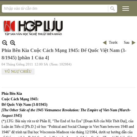
Trước
Sau
Phía Bên Kia Cuộc Cách Mạng 1945: Đế Quốc Việt Nam (3-
8/1945) [phần 1 Của 4]
04 Tháng Giêng 2011
12:00 SA
(Xem: 102984)
VŨ NGỰ CHIÊU
Phía Bên Kia
Cuộc Cách Mạng 1945:
Đế Quốc Việt
Nam
(3-8/1945)
[The Other Side of the 1945 Vietnamese Revolution: The Empire of Viet-Nam (March-
August 1945)
(*).LTG: Bài này rút ra từ Phần II, “The End of An Era” [Đoạn Kết của Một Thời Đại], của
Luận án Tiến sĩ [Ph.D.] sử học “Political and Social Change in Viet Nam between 1940 and
1946” đệ trình tại Đại học Wisconsin-Madison vào tháng 12/1984, dưới sự hướng dẫn của