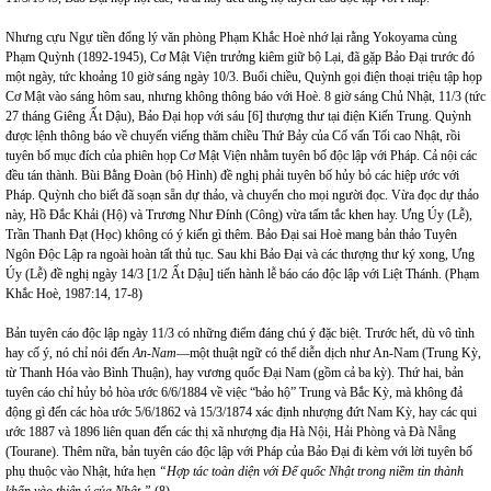
Nhưng cựu Ngự tiền đổng lý văn phòng Phạm Khắc Hoè nhớ lại rằng Yokoyama cùng
Phạm Quỳnh (1892-1945), Cơ Mật Viện trưởng kiêm giữ bộ Lại, đã gặp Bảo Đại trước đó
một ngày, tức khoảng 10 giờ sáng ngày 10/3. Buổi chiều, Quỳnh gọi điện thoại triệu tập họp
Cơ Mật vào sáng hôm sau, nhưng không thông báo với Hoè. 8 giờ sáng Chủ Nhật, 11/3 (tức
27 tháng Giêng Ất Dậu), Bảo Đại họp với sáu [6] thượng thư tại điện Kiến Trung. Quỳnh
được lệnh thông báo về chuyến viếng thăm chiều Thứ Bảy của Cố vấn Tối cao Nhật, rồi
tuyên bố mục đích của phiên họp Cơ Mật Viện nhằm tuyên bố độc lập với Pháp. Cả nội các
đều tán thành. Bùi Bằng Đoàn (bộ Hình) đề nghị phải tuyên bố hủy bỏ các hiệp ước với
Pháp. Quỳnh cho biết đã soạn sẵn dự thảo, và chuyển cho mọi người đọc. Vừa đọc dự thảo
này, Hồ Đắc Khải (Hộ) và Trương Như Đính (Công) vừa tấm tắc khen hay. Ưng Úy (Lễ),
Trần Thanh Đạt (Học) không có ý kiến gì thêm. Bảo Đại sai Hoè mang bản thảo Tuyên
Ngôn Độc Lập ra ngoài hoàn tất thủ tục. Sau khi Bảo Đại và các thượng thư ký xong, Ưng
Úy (Lễ) đề nghị ngày 14/3 [1/2 Ất Dậu] tiến hành lễ báo cáo độc lập với Liệt Thánh. (Phạm
Khắc Hoè, 1987:14, 17-8)
Bản tuyên cáo độc lập ngày 11/3 có những điểm đáng chú ý đặc biệt. Trước hết, dù vô tình
hay cố ý, nó chỉ nói đến
An-Nam
—một thuật ngữ có thể diễn dịch như An-Nam (Trung Kỳ,
từ Thanh Hóa vào Bình Thuận), hay vương quốc Đại
Nam
(gồm cả ba kỳ). Thứ hai, bản
tuyên cáo chỉ hủy bỏ hòa ước 6/6/1884 về việc “bảo hộ” Trung và Bắc Kỳ, mà không đả
động gì đến các hòa ước 5/6/1862 và 15/3/1874 xác định nhượng đứt Nam Kỳ, hay các qui
ước 1887 và 1896 liên quan đến các thị xã nhượng địa Hà Nội, Hải Phòng và Đà Nẵng
(Tourane). Thêm nữa, bản tuyên cáo độc lập với Pháp của Bảo Đại đi kèm với lời tuyên bố
phụ thuộc vào Nhật, hứa hẹn
“Hợp tác toàn diện với Đế quốc Nhật trong niềm tin thành