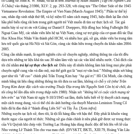
cố Giảng sư John R. W. Smail; và đã in trên
Journal of Asian Studies [Tạp chí Nghiên Cứu
Á Châu]
vào tháng 2/1986, XLV: 2, pp. 293-328, với cùng tựa “The Other Side of the 1945
Vietnamese Revolution: The Empire of Viet-Nam (March-August 1945).” Phần tư thế kỷ
sau, nhân dịp sinh nhật thứ 68, và kỷ niệm 65 năm cách mạng 1945, hiệu đính lại lần chót
hầu phổ biến rộng rãi hơn trong giới người trẻ Việt muốn đi tìm sự thực lịch sử. Tác giả
muốn bày tỏ sự tri ơn với Giảng sư Daniel F. Doeppers, Hội đồng học bổng Fulbright Bộ
Ngoại Giao Mỹ, các nhân viên liên hệ tại Việt Nam, cùng sự trợ giúp của cơ quan đối tác Đại
Học Khoa Học Nhân Văn thành phố HCM, và nhiều học giả, sử gia, nhân viên ba trung tâm
lưu trữ quốc gia tại Hà Nội và Sài Gòn, cùng các thân hữu trong chuyến du khảo năm 2004-
2005.
Cũng cần nhấn mạnh, là người nghiên cứu sử chuyên nghiệp, những thông tin của tôi đều
dựa trên những tư liệu khả tín sau 30 năm làm việc tại các văn khố nhiều nước. Chủ đích của
tôi chỉ nhằm
trả lại sự thực cho lịch sử
. Điều này dĩ nhiên không làm hài lòng mọi phe phái
chuyên nghề cung văn và đào mộ, mà thế giới gọi là “mọi rợ văn hoá.” Những nhận xét bâng
quơ như tôi
“đề cao”
chính phủ Trần Trọng Kim hay
“hạ giá trị”
Hồ Chí Minh, cần chứng
minh bằng tài liệu rằng những thông tin tôi đưa ra sai lầm, không có chỗ y cứ
(như Trần
Trọng Kim được đặc cách vào trường Thuộc Địa trong khi Nguyễn Sinh Côn bị từ chối, do
tôi công bố lần đầu tiên trong thập niên 1980).
Nhận xét
“không hề có cuộc cách mạng từ
bên trên”
tại Việt Nam từ ngày 9-10/3/1945 sai lầm, thiếu hiểu biết về lý thuyết cách mạng
một cách trung dung, và có thể chỉ do ảnh hưởng của thuyết Marxist-Leninism Trung Cổ
hiện đã bị đào thải ở “thành đồng Liên Sô” và Tây Âu. [Xem
infra
]
Những xuyên tạc lịch sử, theo tôi, là tội lỗi hàng đầu với hậu thế. Đây phải là khuôn vàng
thước ngọc của người trí thức. Những sử gia chân chính ít nữa phải giữ được sự trung thực
của Vũ Quỳnh khi chép việc Trường Lạc Hoàng hậu dùng thuốc độc để bôi lên vết lở của
Nho vương Lê Thánh Tôn cho vua mau chết. (ĐVSKTT, BKTL, XIII:79, Hoàng Văn Lâu