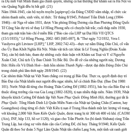
ra Dụ mời Việt Minh tham gia chính quyền, nhưng cả hai thượng thư khâm sai ra Hà Nội và
vào Quảng Ngãi đều bị bắt giữ. (21)
Năm 1944-1945, cán bộ tuyên truyền [
agitprop
] của Đảng CSĐD xâm nhập, tổ chức các
nhóm thanh niên, sinh viên, trí thức. Từ tháng 8/1945, Pehznef Trần Đình Long (1904-
1946)—từ Nga về năm 1931, được Văn phòng Đông Dương của Ban Phương Đông Quốc
Tế Cộng Sản dự trù sẽ thay Lê Hồng Phong nếu có chuyện bất trắc; cuối thập niên 1930,
tham gia mặt trận báo chí ở miền Bắc (“Báo cáo của LHP tại Đại Hội VII QTCS
(15/1/1935);” Lê Hồng Phong, 2002: 685 [685-697], & “Thư ngày 7/2/1932, Vera I.
Vasilyeva gửi Litvinov [LHP];” LHP, 2002:742-43)—thực sự nắm Đảng Dân Chủ, cố vấn
cho Ủy Ban Khởi Nghĩa Hà Nội. Nhân vật tích cực khác là Lê Trọng Nghĩa (Đoàn Xuân
Tín), cán bộ tình báo, tham dự những cuộc thảo luận với Khâm sai Toại và Y sĩ Nguyễn
Xuân Chữ, Chủ tịch Ủy Ban Chính Trị Bắc Bộ. Do đề cử của những người này, Dương
Đức Hiền rồi Vũ Đình Hoè—linh hồn nhóm
Thanh Nghị
—được đại diện
Đảng Dân Chủ
trong chính phủ lâm thời ngày 28/8/1945. (22)
Các nhóm thân Nhật tại Việt
Nam
chẳng coi trọng gì Bảo Đại. Thực ra, quyết định duy trì
Bảo Đại của Nhật khiến mọi người đều ngạc nhiên, kể cả chính Bảo Đại. (Bao Dai 1980:
101). Nước Nhật đã từng cho Hoàng Thân Cường Để (1882-1951), bác họ của Bảo Đại và
thuộc dòng trưởng của vua Gia Long (1802-1820), tị nạn nhiều thập niên. Năm 1939, Nhật
khuyến khích Cường Để thành lập
Việt Nam Phục Quốc Đồng Minh Hội,
thường gọi tắt là
Phục Quốc.
Tổng Hành Dinh Lộ Quân Miền Nam của Nhật tại Quảng Châu (Canton, hay
Guangzhou) cũng từng tổ chức Việt Kiều tị nạn ở Trung Hoa thành một lực lượng võ trang,
với khoảng 2,000
Việt Nam Kiến Quốc Quân,
được trang bị từ 300 tới 400 vũ khí. (CAOM
(Aix), INF, hộp 133, hồ sơ 1120), và giao cho Trần Phước An (bí danh Shibata) cùng Trần
Trung Lập, hai cộng sự viên thân cận của Cường Để, chỉ huy. Tháng 9/1940, Kiến Quốc
Quân đã theo Sư đoàn 5 Ngự Lâm Quân Nhật tấn chiếm Lạng Sơn, một tỉnh sát ranh giới