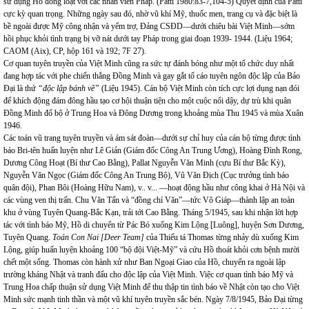
sử dụng Hồ đồng loạt với các nhân viên Pháp. (Patti 1980:83-7,104-5) Quyết định của Patti
cực kỳ quan trọng. Những ngày sau đó, nhờ vũ khí Mỹ, thuốc men, trang cụ và đặc biệt là
bề ngoài được Mỹ công nhận và yểm trợ, Đảng CSĐD—dưới chiêu bài Việt Minh—sớm
hồi phục khỏi tình trạng bị vỡ nát dưới tay Pháp trong giai đoạn 1939- 1944. (Liệu 1964;
CAOM (Aix), CP, hộp 161 và 192; 7F 27).
Cơ quan tuyên truyền của Việt Minh cũng ra sức tự đánh bóng như một tổ chức duy nhất
đang hợp tác với phe chiến thắng Đồng Minh và gay gắt tố cáo tuyên ngôn độc lập của Bảo
Đại là thứ
“độc lập bánh vẽ”
(Liệu 1945). Cán bộ Việt Minh còn tích cực lợi dụng nạn đói
để khích động đám đông hầu tạo cơ hội thuận tiện cho một cuộc nổi dậy, dự trù khi quân
Đồng Minh đổ bộ ở Trung Hoa và Đông Dương trong khoảng mùa Thu 1945 và mùa Xuân
1946.
Các toán vũ trang tuyên truyền và ám sát đoàn—dưới sự chỉ huy của cán bộ từng được tình
báo Bri-tên huấn luyện như Lê Giản (Giám đốc Công An Trung Ương), Hoàng Đình Rong,
Dương Công Hoạt (Bí thư Cao Bằng), Pallat Nguyễn Văn Minh (cựu Bí thư Bắc Kỳ),
Nguyễn Văn Ngọc (Giám đốc Công An Trung Bộ), Vũ Văn Địch (Cục trưởng tình báo
quân đội), Phan Bôi (Hoàng Hữu Nam), v.. v... —hoạt động hầu như công khai ở Hà Nội và
các vùng ven thị trấn. Chu Văn Tấn và “đồng chí Văn”—tức Võ Giáp—thành lập an toàn
khu ở vùng Tuyên Quang-Bắc Kạn, trải tới Cao Bằng. Tháng 5/1945, sau khi nhận lời hợp
tác với tình báo Mỹ, Hồ di chuyển từ Pác Bó xuống Kim Lộng [Luông], huyện Sơn Dương,
Tuyên Quang.
Toán Con Nai [Deer Team]
của Thiếu tá Thomas từng nhảy dù xuống Kim
Lộng, giúp huấn luyện khoảng 100 “bộ đội Việt-Mỹ” và cứu Hồ thoát khỏi cơn bệnh mười
chết một sống. Thomas còn hành xử như Ban Ngoại Giao của Hồ, chuyển ra ngoài lập
trường kháng Nhật và tranh đấu cho độc lập của Việt Minh. Việc cơ quan tình báo Mỹ và
Trung Hoa chấp thuận sử dụng Việt Minh để thu thập tin tình báo về Nhật còn tạo cho Việt
Minh sức mạnh tinh thần và một vũ khí tuyên truyền sắc bén. Ngày 7/8/1945, Bảo Đại từng