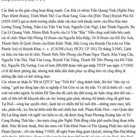
Các lãnh tụ tôn giáo cũng hoạt động mạnh. Cao Đài có nhóm Trần Quang Vinh
(Nghĩa Đạo
Thực Hành Đoàn),
Trình Minh Thế, Cao Hoài Sang. Giáo chủ [Đức Thày] Huỳnh Phú Sổ
(1919-1947) qui tụ dưới trướng nhiều nhân vật chọc trời khuấy nước của Hòa Hảo như
Lương Trọng Tường, Năm Lửa Trần Văn Soái, Nguyễn Giác Ngộ, Lâm Thành Nguyên, Ba
Cụt Lê Quang Vinh. Nhóm Bình Xuyên của Lê Văn “Bảy” Viễn cũng xuất hiện bên cạnh
các tổ chức
Nhựt-Việt Phòng Vệ Đoàn
của Nguyễn Hòa Hiệp,
Võ Sĩ Đoàn
của Đỗ Dư Ánh,
Thanh Niên Ái Quốc Đoàn
của Đinh Khắc Thiệt,
Hắc Long
của Huỳnh Chi (cha vợ Trần
Phước An) và Huỳnh Khai, v.. v.. (CAOM (Aix), HCFI, CP 191) Từ tháng 5/1945, Lãnh
sự Iida còn bảo trợ tổ chức
Thanh Niên Tiền Phong
của Phạm Ngọc Thạch, Kha Vạng Cân,
Nguyễn Văn Thủ, Thái Văn Lung, Huỳnh Văn Tiểng,
Thanh Nữ Tiền Phong
của Hồ Vĩnh
Ký, Nguyễn Thị Sương. Con số hơn 200,000 đoàn viên gia nhập TNTP sau ngày 1/7/1945
có lẽ đã được phóng đại, nhưng tinh thần
dấn thân phục vụ đồng bào và cộng đồng
là
những đặc tính có thể chứng thực.
Các nhóm tự nhận là “Đệ tứ QTCS” hay “Trốt Kít” cũng thành hình, đòi hỏi “dân cày có
ruộng.” giới lao động làm chủ xí nghiệp ở Sài Gòn và các thị trấn. Vì chỉ là thiểu số—suýt
soát vài trăm người, bị nhóm Đệ Tam tìm đủ cách tận diệt trong dư luận cũng như thể xác—
một số liên kết để khuynh đảo các lực lượng giáo phái, nhưng chỉ thành công rất giới hạn.
Tại Huế—sòng bạc quyền chức, danh lợi có nhiều thế kỷ tuổi đời—những mưu mẹo, tiểu
xảo, phản trắc, lọc lừa lại thêm một lần mở chiếu bạc mới. Phạm Khắc Hoè—cựu Quản đạo
Đà Lạt lừng danh với nghề vào luồn ra cúi, rất được lòng Nam Phương Hoàng hậu và Từ
Cung Hoàng Thái hậu—âm mưu cùng phe Nghệ-Tĩnh đồng châu phổ muốn lũng đoạn triều
đình. Như đã lược thuật, Hoè âm mưu với Trần Đình
Nam
và Tôn Quang Phiệt tìm cách loại
Phạm Quỳnh—rồi vào tháng 7/1945, đề nghị
Nam
tống giam Quỳnh, nhưng Bảo Đại không