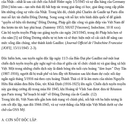
của Nhật—nhất là sau cái chết của Adolf Hitler ngày 1/5/1945 và sự đầu hàng của Germany
[Đức] hôm sau—tạo nên thái độ bất hợp tác trong giai tầng có học, giai tầng cung cấp phần
lớn những cộng sự viên của Nhật. Trong khi đó, chính phủ Charles de Gaulle tại Paris dồn
mọi nỗ lực tái chiếm Đông Dương. Song song với nỗ lực trên bình diện quốc tế để giành
“quyền sở hữu tối thượng” Đông Dương, Pháp gửi đặc công và gián điệp vào Việt Nam để
thu lượm tin tức hay phá hoại. (Sainteny 1953; SHAT [Vincenes], Indochine, 10 H xxx).
Cán bộ tuyên truyền Pháp rao giảng tuyên cáo ngày 24/3/1945, trong đó Pháp hứa hẹn sẽ
cho năm [5] xứ Đông Dương nhiều tự trị hơn và sẽ thực hiện một số cải cách để nâng cao
mức sống dân chúng, như thánh kinh Gaullist. (
Journal Officiel de l’Indochine Francaise
[JOFI],
15/11/1945: 2-3).
Độc hiểm hơn, sau tuyên ngôn độc lập ngày 11/3 của Bảo Đại phe Gaullist mở một loạt
chiến dịch tuyên truyền gây nghi ngờ và chia rẽ giữa các tổ chức chính trị và giai tầng xã hội
Việt. Một trong những chiến dịch này là đánh bóng tên tuổi cựu hoàng
“làm loạn”
Duy Tân
(1907-1916), người đã bị truất phế và lưu đầy tới Réunion sau khi tham dự cuộc nổi dạy
ngắn ngủi tháng 5/1916 mà theo cựu hoàng Thành Thái có lẽ là âm mưu của nhóm Nguyễn
Hữu Bài nhằm đưa Bửu Đảo, tức Khải Định (1916-1925) lên ngôi. Chiến dịch tuyên truyền
này gia tăng cường độ trong mùa Hè 1945, khi Hoàng tử Vĩnh San được đưa từ Réunion
qua Paris trong “kế hoạch bí mật” về Đông Dương của de Gaulle. (12)
Trong khi đó, Việt Nam tiến gần hơn tình trạng vô chính phủ, nổi bật với ba hiện tượng là
cơn sốt độc lập, nạn đói 1944-1945, và sự vượt thắng của Mặt trận Việt Minh dưới sự che
chở của OSS Mỹ.
A. CƠN SỐT ĐỘC LẬP: