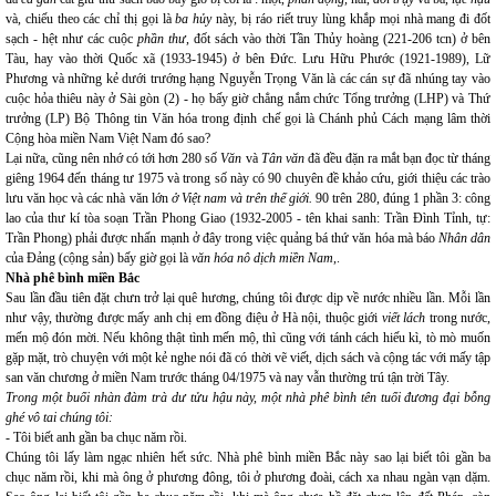
và, chiếu theo các chỉ thị gọi là
ba hủy
này, bị ráo riết truy lùng khắp mọi nhà mang đi đốt
sạch - hệt như các cuộc
phần thư
, đốt sách vào thời Tần Thủy hoàng (221-206 tcn) ở bên
Tàu, hay vào thời Quốc xã (1933-1945) ở bên Đức. Lưu Hữu Phước (1921-1989), Lữ
Phương và những kẻ dưới trướng hạng Nguyễn Trọng Văn là các cán sự đã nhúng tay vào
cuộc hỏa thiêu này ở Sài gòn (2) - họ bấy giờ chẳng nắm chức Tổng trưởng (LHP) và Thứ
trưởng (LP) Bộ Thông tin Văn hóa trong định chế gọi là Chánh phủ Cách mạng lâm thời
Cộng hòa miền Nam Việt Nam đó sao?
Lại nữa, cũng nên nhớ có tới hơn 280 số
Văn
và
Tân văn
đã đều đặn
ra mắt bạn đọc từ tháng
giêng 1964 đến tháng tư 1975 và trong số này có 90 chuyên đề khảo cứu, giới thiệu các trào
lưu văn học và các nhà văn lớn
ở Việt nam và trên thế giới.
90 trên 280, đúng 1 phần 3: công
lao của thư kí tòa soạn Trần Phong Giao (1932-2005 - tên khai sanh: Trần Đình Tỉnh, tự:
Trần Phong) phải được nhấn mạnh ở đây trong việc quảng bá thứ văn hóa mà báo
Nhân dân
của Đảng (cộng sản) bấy giờ gọi là
văn hóa nô dịch miền Nam
,.
Nhà phê bình miền Bắc
Sau lần đầu tiên đặt chưn trở lại quê hương, chúng tôi được dịp về nước nhiều lần. Mỗi lần
như vậy, thường được mấy anh chị em đồng điệu ở Hà nội, thuộc giới
viết lách
trong nước,
mến mộ đón mời. Nếu không thật tình mến mộ, thì cũng với tánh cách hiếu kì, tò mò muốn
gặp mặt, trò chuyện với một kẻ nghe nói đã có thời vẽ viết, dịch sách và cộng tác với mấy tập
san văn chương ở miền Nam trước tháng 04/1975 và nay vẫn thường trú tận trời Tây.
Trong một buổi nhàn đàm trà dư tửu hậu này, một nhà phê bình tên tuổi đương đại bỗng
ghé vô tai chúng tôi:
- Tôi biết anh gần ba chục năm rồi.
Chúng tôi lấy làm ngạc nhiên hết sức. Nhà phê bình miền Bắc này sao lại biết tôi gần ba
chục năm rồi, khi mà ông ở phương đông, tôi ở phương đoài, cách xa nhau ngàn vạn dặm.