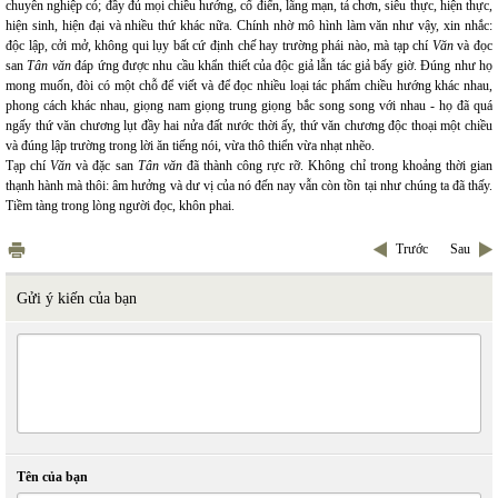
chuyên nghiệp có; đầy đủ mọi chiều hướng, cổ điển, lãng mạn, tả chơn, siêu thực, hiện thực,
hiện sinh, hiện đại và nhiều thứ khác nữa. Chính nhờ mô hình làm văn như vậy, xin nhắc:
độc lập, cởi mở, không qui lụy bất cứ định chế hay trường phái nào, mà tạp chí
Văn
và đọc
san
Tân văn
đáp ứng được nhu cầu khẩn thiết của độc giả lẫn tác giả bấy giờ. Đúng như họ
mong muốn, đòi có một chỗ để viết và để đọc nhiều loại tác phẩm chiều hướng khác nhau,
phong cách khác nhau, giọng nam giọng trung giọng bắc song song với nhau - họ đã quá
ngấy thứ văn chương lụt đầy hai nửa đất nước thời ấy, thứ văn chương độc thoại một chiều
và đúng lập trường trong lời ăn tiếng nói, vừa thô thiển vừa nhạt nhẽo.
Tạp chí
Văn
và đặc san
Tân văn
đã thành công rực rỡ. Không chỉ trong khoảng thời gian
thạnh hành mà thôi: âm hưởng và dư vị của nó đến nay vẫn còn tồn tại như chúng ta đã thấy.
Tiềm tàng trong lòng người đọc, khôn phai.
Trước
Sau
Gửi ý kiến của bạn
Tên của bạn