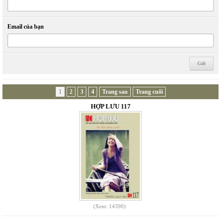
Email của bạn
1
2
3
4
Trang sau
Trang cuối
HỢP LƯU 117
(Xem: 14390)