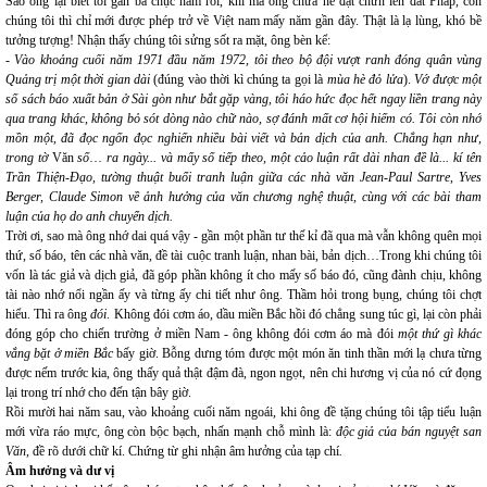
Sao ông lại biết tôi gần ba chục năm rồi, khi mà ông chưa hề đặt chưn lên đất Pháp, còn
chúng tôi thì chỉ mới được phép trở về Việt nam mấy năm gần đây. Thật là lạ lùng, khó bề
tưởng tượng! Nhận thấy chúng tôi sửng sốt ra mặt, ông bèn kể:
- Vào khoảng cuối năm 1971 đầu năm 1972, tôi theo bộ đội vượt ranh đóng quân vùng
Quảng trị
một thời gian dài
(đúng vào thời kì chúng ta gọi là
mùa hè đỏ lửa
).
Vớ được một
số sách báo xuất bản ở Sài gòn như bắt gặp vàng, tôi háo hức đọc hết ngay liền trang này
qua trang khác, không bỏ sót dòng nào chữ nào, sợ đánh mất cơ hội hiếm có. Tôi còn nhớ
mồn một, đã đọc ngốn đọc nghiến nhiều bài viết và bản dịch của anh. Chẳng hạn như,
trong tờ
Văn
số
…
ra ngày... và mấy số tiếp theo, một cảo luận rất dài nhan đề là... kí tên
Trần Thiện-Đạo, tường thuật buổi tranh luận giữa các nhà văn Jean-Paul Sartre, Yves
Berger, Claude Simon về ảnh hưởng của văn chương nghệ thuật, cùng với các bài tham
luận của họ do anh chuyển dịch.
Trời ơi, sao mà ông nhớ dai quá vậy - gần một phần tư thế kỉ đã qua mà vẫn không quên mọi
thứ, số báo, tên các nhà văn, đề tài cuộc tranh luận, nhan bài, bản dịch…Trong khi chúng tôi
vốn là tác giả và dịch giả, đã góp phần không ít cho mấy số báo đó, cũng đành chịu, không
tài nào nhớ nổi ngần ấy và từng ấy chi tiết như ông. Thầm hỏi trong bụng, chúng tôi chợt
hiểu. Thì ra ông
đói
. Không đói cơm áo, dầu miền Bắc hồi đó chẳng sung túc gì, lại còn phải
đóng góp cho chiến trường ở miền Nam - ông không đói cơm áo mà đói
một thứ gì khác
vắng bặt ở miền Bắc
bấy giờ. Bỗng dưng tóm được một món ăn tinh thần mới lạ chưa từng
được nếm trước kia, ông thấy quả thật đậm đà, ngon ngọt, nên chi hương vị của nó cứ đọng
lại trong trí nhớ cho đến tận bây giờ.
Rồi mười hai năm sau, vào khoảng cuối năm ngoái, khi ông đề tặng chúng tôi tập tiểu luận
mới vừa ráo mực, ông còn bộc bạch, nhấn mạnh chỗ mình là:
độc giả của bán nguyệt san
Văn
, đề rõ dưới chữ kí. Chứng từ ghi nhận âm hưởng của tạp chí
.
Âm hưởng và dư vị