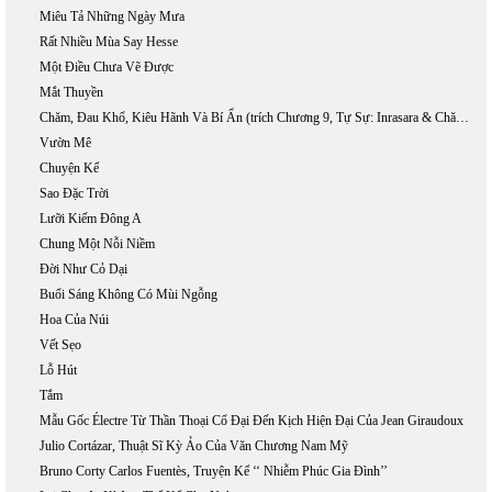
Miêu Tả Những Ngày Mưa
Rất Nhiều Mùa Say Hesse
Một Điều Chưa Vẽ Được
Mắt Thuyền
Chăm, Đau Khổ, Kiêu Hãnh Và Bí Ẩn (trích Chương 9, Tự Sự: Inrasara & Chăm & Chữ, Đang In)
Vườn Mê
Chuyện Kể
Sao Đặc Trời
Lưỡi Kiếm Đông A
Chung Một Nỗi Niềm
Đời Như Cỏ Dại
Buổi Sáng Không Có Mùi Ngỗng
Hoa Của Núi
Vết Sẹo
Lỗ Hút
Tắm
Mẫu Gốc Électre Từ Thần Thoại Cổ Đại Đến Kịch Hiện Đại Của Jean Giraudoux
Julio Cortázar, Thuật Sĩ Kỳ Ảo Của Văn Chương Nam Mỹ
Bruno Corty Carlos Fuentès, Truyện Kể ‘‘ Nhiễm Phúc Gia Đình’’