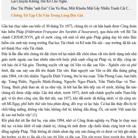
Lại Chuyện Không Thể Kể Cho Nghe.
Đọc Tác Phẩm "anh Em" Của Yu Hua, Một Khuôn Mặt Gây Nhiều Tranh Cãi Của Văn Học Trung Quốc Đương Đại.
Chứng Từ Tạp Chí Văn Trong Lòng Độc Giả
Gần hai chục năm sau biến cố 30 tháng Tư 1975, chúng tôi có cái hân hạnh được Công đoàn
bảo hiểm Pháp (
Fédération Française des Sociétés d’Assurance
), qua thỏa ước với Bộ Tài
chánh CHXHCNVN, gởi về nước cùng với một số nhà giáo Pháp giảng dạy bộ môn Bảo
hiểm còn mới này trong trường Đại học Tài chính và Kế toán Hà nội - nay trường đã lột xác
trở thành Học viện Tài chính.
Đây là lần đầu tiên chúng tôi đặt chưn trở lại mảnh đất chôn nhau cắt rún dưới dạng một nhà
giáo nước ngoài, sau bao nhiêu năm trời buộc phải sanh sống tại Pháp và, từ đây, cộng tác
với báo chí ở Sài gòn. Thường xuyên với tạp chí
Văn
và đặc san
Văn - Nghiên cứu và phê
bình
, đặc san này sau đổi tên thành
Tân văn
. Bán nguyệt san
Văn
ra đời đầu tháng giêng
năm 1964, với chủ nhiệm: Nguyễn Đình Vượng, thư kí tòa soạn: Trần Phong Giao, ban biên
tập: Tràng-Thiên, Nguyễn Minh-Hoàng, Nguyễn Ngọc-Phách, Trần Thiện-Đạo và Thư-
Trung. Buộc phải thao tác từ xa như vậy, là bởi hai lần liên tiếp xin về nước, không lần nào
chúng tôi được chấp nhận. Lần thứ nhứt, trước 1975, dưới mắt chánh quyền miền Nam bấy
giờ, vì tội
theo cộng sản
; lần thứ nhì, sau 1975, khi đất nước đà thống nhứt, vì tội
cộng tác
với Mĩ-Ngụy,
phổ biến thứ văn hóa phản động, đồi trụy và lạc hậu
. Cả hai lần thảy đều bị từ
chối bằng miệng, không văn bản, không chữ kí, không dấu đóng. Ôi, cái nước Việt nam lúc
ấy sao mà buồn vậy! (1)
Rồi phải đợi tới lần thứ ba, vào năm 1994, nhờ có Công đoàn nghiệp vụ Pháp lo chạy mọi
thủ tục
và
bảo lãnh
về mặt chánh trị, chúng tôi mới được cấp chiếu khán cùng lượt với các
đồng nghiệp Pháp. Thật không dè chính nhơn dịp này mà chúng tôi có được cơ hội ghi nhận
âm hưởng và dư vị lâu dài của tạp chí
Văn
và đặc san
Tân văn
trong lòng người đọc thời ấy