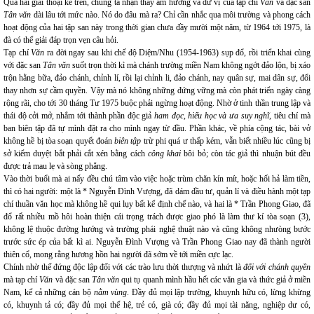
Qua hai giai thoại kể trên, chúng ta nhận thấy âm hưởng và dư vị của tạp chí
Văn
và đặc san
Tân văn
dài lâu tới mức nào. Nó do đâu mà ra? Chỉ cần nhắc qua môi trường và phong cách
hoạt động của hai tập san này trong thời gian chưa đầy mười một năm, từ 1964 tới 1975, là
đà có thể giải đáp trọn vẹn câu hỏi.
Tạp chí
Văn
ra đời ngay sau khi chế độ Diệm/Nhu (1954-1963) sụp đổ, rồi triển khai cùng
với đặc san
Tân văn
suốt trọn thời kì mà chánh trường miền Nam không ngớt đảo lộn, bị xáo
trộn hằng bữa, đảo chánh, chỉnh lí, rồi lại chỉnh li, đảo chánh, nay quân sự, mai dân sự, đổi
thay nhơn sự cầm quyền. Vậy mà nó không những đứng vững mà còn phát triển ngày càng
rộng rãi, cho tới 30 tháng Tư 1975 buộc phải ngừng hoạt động. Nhờ ở tinh thần trung lập và
thái độ cởi mở, nhắm tới thành phần độc giả
ham đọc, hiếu học và ưa suy nghĩ
, tiêu chí mà
ban biên tập đã tự mình đặt ra cho mình ngay từ đầu. Phần khác, về phía cộng tác, bài vở
không hề bị tòa soạn quyết đoán
biên tập
trừ phi quá ư thấp kém, vẫn biết nhiều lúc cũng bị
sở kiểm duyệt bắt phải cắt xén bằng cách
công khai
bôi bỏ; còn tác giả thì nhuận bút đều
được trả mau lẹ và sòng phẳng.
Vào thời buổi mà ai nấy đều chú tâm vào việc hoặc trùm chăn kín mít, hoặc hối hả làm tiền,
thì có hai người: một là * Nguyễn Đình Vượng, đã dám đầu tư, quản lí và điều hành một tạp
chí thuần văn học mà không hề qui lụy bất kể định chế nào, và hai là * Trần Phong Giao, đã
đổ rất nhiều mồ hôi hoàn thiện cái trọng trách được giao phó là làm thư kí tòa soạn (3),
không lệ thuộc đường hướng và trường phái nghệ thuật nào và cũng không nhưòng bước
trước sức ép của bất kì ai. Nguyễn Đình Vượng và Trần Phong Giao nay đã thành người
thiên cổ, mong rằng hương hồn hai người đã sớm về tới miền cực lạc.
Chính nhờ thế đứng độc lập đối với các trào lưu thời thượng và nhứt là
đối với chánh quyền
mà tạp chí
Văn
và đặc san
Tân văn
qui tụ quanh mình hầu hết các văn gia và thức giả ở miền
Nam, kể cả những cán bộ
nằm vùng
. Đầy đủ mọi lập trường, khuynh hữu có, lừng khừng
có, khuynh tả có; đầy đủ mọi thế hệ, trẻ có, già có; đầy đủ mọi tài năng, nghiệp dư có,