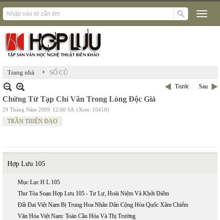
›
Trang nhà
SỐ CŨ
Trước
Sau
Chứng Từ Tạp Chí Văn Trong Lòng Độc Giả
29 Tháng Năm 2009
12:00 SA
(Xem: 10418)
TRẦN THIỆN ĐẠO
Hợp Lưu 105
Mục Lục H L 105
Thư Tòa Soạn Hợp Lưu 105 - Tư Lự, Hoài Niệm Và Khởi Điểm
Đất Đai Việt Nam Bị Trung Hoa Nhân Dân Cộng Hòa Quốc Xâm Chiếm
Văn Hóa Việt Nam: Toàn Cầu Hóa Và Thị Trường