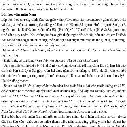
và hậu bối của họ. Qua hai sự việc trong đó chúng tôi chỉ đóng vai thụ động: chuyện bốn
học viên miền Nam và chuyện nhà phê bình miền Bắc.
Bốn học viên miền Nam
Lớp học theo chương trình Đào tạo giáo viên (
Formation des formateurs
) gồm 39 học viên
vốn là giáo viên các trường Cao đẳng và Đại học. Hà nội 35 người, Huế 1 người, Sài gòn 3
người - tóm lại là 90% học viên miền Bắc (Hà nội) và 10% miền Nam (Huế và Sài gòn): một
tỉ số đáng suy ngẫm. Khi chúng tôi được giới thiệu, nghe đến tên tôi, bốn anh chị em Huế và
Sài gòn tỏ dáng ngạc nhiên ra mặt, thể như đột ngột chạm trán một sự thể gì kì lạ, dị thường.
Bồn chồn suốt buổi học và luôn cả mấy hôm sau.
Đợi tới khi chương trình kết thúc, sắp chia tay, họ mới mon men kề đến bên tôi, chào hỏi, rồi
ngập ngừng:
- Thầy, thầy, có phải ngày xưa thầy viết cho báo
Văn
và
Tân văn
không?
- Uả, sao mấy em hỏi kì vậy ? Hai tờ này chết nghẻo từ lâu rồi mà, cùng lúc với hầu hết báo
chí xuất bản thời ấy ở Sài gòn. Gần hai chục năm rồi, từ tháng tư 1975 kia lận. Các em hồi
đó mới đẻ, còn trong trứng nước, hỉ mũi chưa sạch, làm sao mà biết được rành rọt như vậy?
Họ liền đồng thanh:
- Ba má tụi em hồi đó bí mật chôn giấu sách báo xuất bản ở Sài gòn trước tháng tư 1975,
để khỏi bị nhà nước mới lập tịch thâu đem đi thiêu hủy. Nhờ vậy mà sau này lớn lên, tụi em
mới có được tờ
Văn
và tờ
Tân
văn
còn giữ trong nhà đề đọc. Học được nhiều điều chưa
từng nghe nói đến và chút ít hiểu biết về các trào lưu văn học, các nhà văn lớn trên thế giới
và các nhà văn Việt nam nổi tiếng trước cách mạng, cộng thêm vào số hiện thực xã hội như
Nam Cao, Ngô Tất Tố hay Nguyễn Công Hoan…giảng dạy trong nhà trường.
Thì ra bốn học viên miền Nam nói trên tự nhiên hóa thành dư vị hiện thân của tạp chí
Văn
và
đặc san
Tân văn
- chắc còn có nhiều thanh thiếu niên khác cũng giống y như họ
.
Ba má họ
đã
cả gan
cất giữ thứ sách báo bấy giờ bị coi là : một,
phản động,
hai,
đồi trụy
và
ba,
lạc hậu