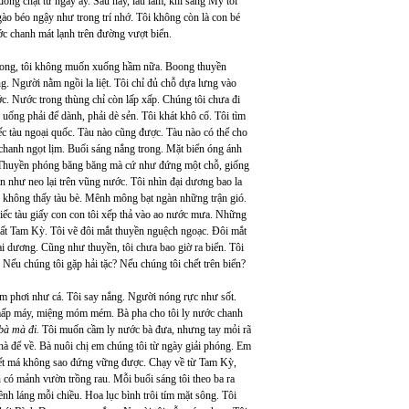
đóng chặt từ ngày ấy. Sau này, lâu lắm, khi sang Mỹ tôi
ào béo ngậy như trong trí nhớ. Tôi không còn là con bé
ớc chanh mát lạnh trên đường vượt biển.
oong, tôi không muốn xuống hầm nữa. Boong thuyền
g. Người nằm ngồi la liệt. Tôi chỉ đủ chỗ dựa lưng vào
c. Nước trong thùng chỉ còn lấp xấp. Chúng tôi chưa đi
uống phải để dành, phải dè sẻn. Tôi khát khô cổ. Tôi tìm
c tàu ngoại quốc. Tàu nào cũng được. Tàu nào có thể cho
 chanh ngọt lịm. Buổi sáng nắng trong. Mặt biển óng ánh
Thuyền phóng băng băng mà cứ như đứng một chỗ, giống
ẫn như neo lại trên vũng nước. Tôi nhìn đại dương bao la
 không thấy tàu bè. Mênh mông bạt ngàn những trận gió.
ếc tàu giấy con con tôi xếp thả vào ao nước mưa. Những
ất Tam Kỳ. Tôi vẽ đôi mắt thuyền nguệch ngoạc. Đôi mắt
đại dương. Cũng như thuyền, tôi chưa bao giờ ra biển. Tôi
ếu chúng tôi gặp hải tặc? Nếu chúng tôi chết trên biển?
ằm phơi như cá. Tôi say nắng. Người nóng rực như sốt.
i mấp máy, miệng móm mém. Bà pha cho tôi ly nước chanh
bà mà đi.
Tôi muốn cầm ly nước bà đưa, nhưng tay mỏi rã
nhà để về. Bà nuôi chị em chúng tôi từ ngày giải phóng. Em
i biết má không sao đứng vững được. Chạy về từ Tam Kỳ,
h có mảnh vườn trồng rau. Mỗi buổi sáng tôi theo ba ra
h láng mỗi chiều. Hoa lục bình trôi tím mặt sông. Tôi