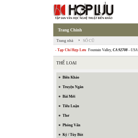
Trang Chính
›
Trang nhà
SỐ CŨ
- Tạp Chí Hợp Lưu
Fountain Valley,
CA 92708
- USA
THỂ LOẠI
Biên Khảo
Truyện Ngắn
Bài Mới
Tiểu Luận
Thơ
Phỏng Vấn
Ký / Tùy Bút