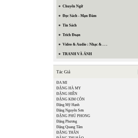
Chuyển Ngữ
Đọc Sách - Mạn Đàm
Tin Sách
Trích Đoạn
Video & Audio : Nhạc & . . .
TRANH VÀ ẢNH
Tác Giả
ĐA MI
ĐẶNG HÀ MY
ĐẶNG HIỀN
ĐẶNG KIM CÔN
Đặng Mỹ Hạnh
Đặng Nguyên Sơn
ĐẶNG PHÚ PHONG
Đặng Phương
Đặng Quang Tâm
ĐẶNG THÂN