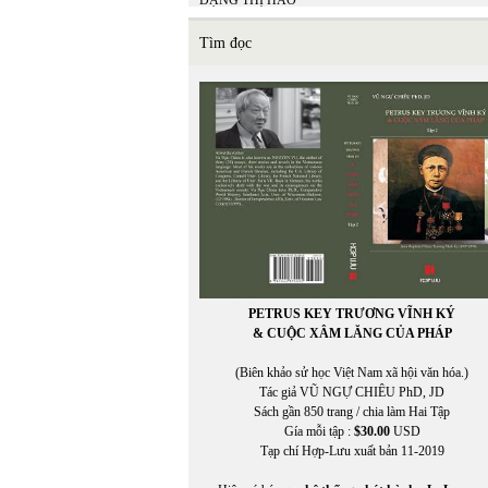
ĐẶNG THỊ HẢO
Đặng Thị Thanh Hương
ĐẶNG THƠ THƠ
Tìm đọc
ĐẶNG TIẾN
ĐẶNG VĂN SINH
Đặng Xuân Xuyến
Đặng-Vũ Vương chuyển ngữ
Đào Duy Anh
ĐÀO TUẤN ẢNH
Đào Tuấn Ảnh chuyển ngữ
Đào Vũ Anh Hùng
Đậu Sỹ Nguyên
ĐINH CƯỜNG
ĐÌNH ĐÌNH
ĐINH LINH
Đinh Ngọc Hùng
PETRUS KEY TRƯƠNG VĨNH KÝ
ĐÌNH NGUYÊN
& CUỘC XÂM LĂNG CỦA PHÁP
ĐINH THỊ THU VÂN
Đinh Trường Chinh
(Biên khảo sử học Việt Nam xã hội văn hóa.)
Đinh Từ Bích Thúy
Tác giả VŨ NGỰ CHIÊU PhD, JD
ĐINH VĂN TUẤN
Sách gần 850 trang / chia làm Hai Tập
Đinh Văn Tuấn dich
Gía mỗi tập :
$30.00
USD
ĐỖ BÍCH THÚY
Tạp chí Hợp-Lưu xuất bản 11-2019
Đỗ Đức
ĐỖ HOÀNG DIỆU