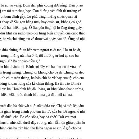
Má lo âu võ vàng. Bom đạn phủ xuống đời sống. Đạn pháo
ị em tôi ở trường học. Con đường yên tĩnh từ trường về
õ bị bom đánh gẫy. Cờ phủ vàng những chiếc quan tài
ải chạy về Sài gòn bằng máy bay quân sự, không có ghế
c với ba nhiều ngày. Ở Sài gòn ông nội lo lắng từng giây.
khư khư cái radio theo dõi từng biến chuyển của cuộc tháo
g, ba và chú cũng trở về được vài ngày sau đó. Ông bà nội
 đứa chúng tôi ra bến xem người ta di tản. Họ rủ ba đi,
 trong những năm ba ở tù, tôi thường tự hỏi tại sao ba
nghĩ gì? Ba tin vào điều gì?
in hình bánh qui. Bánh rơi đầy vai ba như có ai vừa mở
an trong miệng. Chúng tôi không cho ba đi. Chúng tôi đeo
sinh chưa tròn tháng, ba bảo chờ ba về hãy rửa tội cho em.
lòng khoan hồng của kẻ chiến thắng. Ba tin vào lời hứa
được ba. Hòa bình bắt đầu bằng sự khát khao thanh trừng
 hiểu. Đất nước thanh bình mà gia đình tôi tan nát.
gười đàn bà chật vật nuôi năm đứa trẻ. Chị cả mới lên tám
à giam trong thành phố tìm tin tức của ba. Bà ngoại ở nhà
đã thiếu cha. Ba còn sống hay đã chết? Đối với mọi
hục bị nhét sâu dưới đáy rương, nằm lẫn lộn giữa quần áo
nh của ba trên bàn thờ là bà ngoại sẽ xin lễ giỗ cho ba