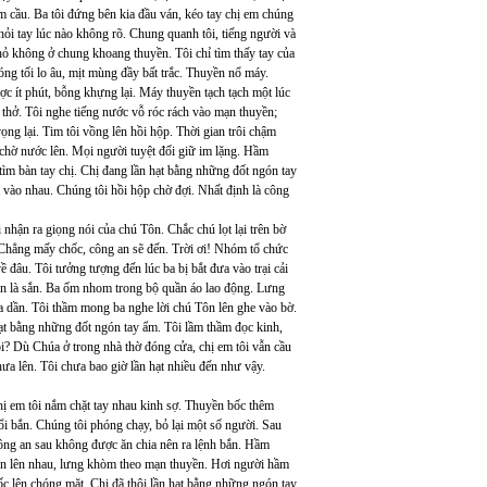
m cầu. Ba tôi đứng bên kia đầu ván, kéo tay chị em chúng
ỏi tay lúc nào không rõ. Chung quanh tôi, tiếng người và
hỏ không ở chung khoang thuyền. Tôi chỉ tìm thấy tay của
ng tối lo âu, mịt mùng đầy bất trắc. Thuyền nổ máy.
c ít phút, bỗng khựng lại. Máy thuyền tạch tạch một lúc
n thở. Tôi nghe tiếng nước vỗ róc rách vào mạn thuyền;
ọng lại. Tim tôi vồng lên hồi hộp. Thời gian trôi chậm
chờ nước lên. Mọi người tuyệt đối giữ im lặng. Hầm
tìm bàn tay chị. Chị đang lần hạt bằng những đốt ngón tay
va vào nhau. Chúng tôi hồi hộp chờ đợi. Nhất định là công
 nhận ra giọng nói của chú Tôn. Chắc chú lọt lại trên bờ
ồi. Chẳng mấy chốc, công an sẽ đến. Trời ơi! Nhóm tổ chức
 đâu. Tôi tưởng tượng đến lúc ba bị bắt đưa vào trại cải
sắn là sắn. Ba ốm nhom trong bộ quần áo lao động. Lưng
 dần. Tôi thầm mong ba nghe lời chú Tôn lên ghe vào bờ.
 hạt bằng những đốt ngón tay ẩm. Tôi lầm thầm đọc kinh,
? Dù Chúa ở trong nhà thờ đóng cửa, chị em tôi vẫn cầu
lên. Tôi chưa bao giờ lần hạt nhiều đến như vậy.
hị em tôi nắm chặt tay nhau kinh sợ. Thuyền bốc thêm
ổi bắn. Chúng tôi phóng chạy, bỏ lại một số người. Sau
 công an sau không được ăn chia nên ra lệnh bắn. Hầm
dèn lên nhau, lưng khòm theo mạn thuyền. Hơi người hầm
 lên chóng mặt. Chị đã thôi lần hạt bằng những ngón tay