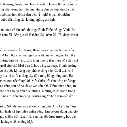
ắt. Khoang thuyền tối. Tôi mở mắt. Khoang thuyền vẫn tối
ng đến tương lai. Tôi hình dung đến bờ bên kia của biển
 một lát thôi, tôi sẽ đến bến. Ý nghĩ ấy làm tôi nhắm
õi cuốc đất trồng sắn không ngừng ám ảnh.
g tôi mua vé tàu suốt đi từ ga Bình Triệu đến ga Vinh. Ba
Năm năm 75. Bây giờ đã là tháng Sáu năm 79. Tôi được mười
ết sinh ra ở miền Trung, theo bước chân hành quân của
i ở Tam Kỳ cho đến ngày phải di tản về Sàigòn. Tam Kỳ
n những đứa trẻ hàng xóm long nhong tắm mưa. Má cấm chị
oài chờ chú Mới đưa đi học bằng xe Jeep. Thỉnh thoảng
có lá quốc kỳ vàng bay phất ở cổng vào. Cuối tuần chú
ảy tha hồ dưới những cây dừa rụng bông trắng xóa. Ba
meo meo rồi đi ngủ hỉ
. Mỗi chiều, tôi chờ tiếng xe Vespa
eo đằng sau để ba lái xe vào sân nhà. Đêm trăng sáng, trẻ
oặc nơi nào đó trên quê hương. Nhưng chiến tranh trong
nh nhà tôi vẫn ấm cúng.
Những người lính đem đến ấm
Trường Sơn để vào
giải phóng
chúng tôi. Anh Lê Văn Tám
nh lanh lợi lập nhiều chiến công. Em bé quê dùng dầu gió
gụy chiếm bót Tám Thế. Sau này tôi được trường học dạy
ộc kháng chiến chống Mỹ.