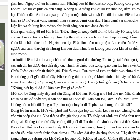
gian hẹp. Ngộp thở, tôi lại muốn nôn. Nhưng bao tử thắt chặt co bóp. Không còn gì để
nôn ra. Tôi bò về phía có ánh sáng. Không ai la mắng khi tôi bò lên thân họ, dẫm lên m
họ. Tôi đưa đầu lên khoảng sáng. Mùi gió mặn thốc vào mặt làm tôi tỉnh táo. Biển nhá
hiện ra lờ mờ trong vũng sương. Trời và nước cùng xám đục. Hình dáng vài chiếc ghe
hiện lên xa tít, lung linh mờ ảo như buổi sáng ban mai đang êm dịu.
Đêm qua, chúng tôi rời bến Bình Triệu. Thuyền xoáy đuôi tôm từ bên này bờ sang bên k
vô tận. Lúc đó tôi còn hồi hộp, tim đập thình thịch vì cách nhổ bãi chớp nhoáng. Hầm 
Giáo lẩm nhẩm đọc kinh. Người theo đạo Phật lầm thầm tụng niệm. Lúc chiều tôi để ý 
người cầu cạnh thượng đế những khi yếu đuối nhất. Sao không yếu đuối khi tất cả diễ
định mệnh.
Từ buổi chiều nhập nhoạng, chúng tôi theo người dẫn đường đến tụ tập tại điểm hẹn tại
các anh chị họ được đưa đến đầy đủ. Thánh lễ chiều vừa xong, giáo dân lục tục ra về. 
Chúa Giêsu cúi nhìn từ thánh giá. Trời tối mau. Cơn mưa rả rích từ chiều vẫn chưa dứt
Họ không phải giáo dân ở đây. Như chúng tôi, họ chờ giờ khởi hành. Tôi thấy má bắt 
nheo. Đám đông đứng lớ ngớ, tay xách nách mang. Trong chiếc giỏ bàng ở chân cột c
"Không biết họ đi đâu? Hôm nay làm gì có chầu."
Một con bé đang nhảy dây nơi sân đứng lại hỏi han. Không ai trả lời cho nó. Mắt tôi n
hai tà áo dài để nhảy dây ở sân nhà thờ sau buổi lễ. Đám bạn tôi, Bích, Yến, Mai, Tươi.
Chúng nó có biết tôi đang ở đây, chờ một chuyến đi để phải xa chúng nó mãi mãi?
Bóng tối lan nhanh. Mưa vẫn phớt mặt Chúa qua lớp tôn chắn kêu rào rào. Chúng tôi đ
vào xin phép cha xứ. Nhà thờ đã đến giờ đóng cửa. Tôi thấy hai cánh tay Chúa chịu nạ
đóng lại. Không thể chờ ở đây, chúng tôi phải đi đâu đó khỏi khuôn viên nhà thờ. Đám n
Ba và bác Niếp tới kịp ngay lúc ấy. Không cần hiệu lệnh, chúng tôi vội theo sát chân h
ra bến đò. Mỗi người thúc nhau đi mau. Tôi xách đôi dép da chạy theo ba. "Họ đi đâu
trong hãng cưa đứng bên kia đường láo xáo hỏi. Không ai trả lời. Chúng tôi cắm đầu chạy.