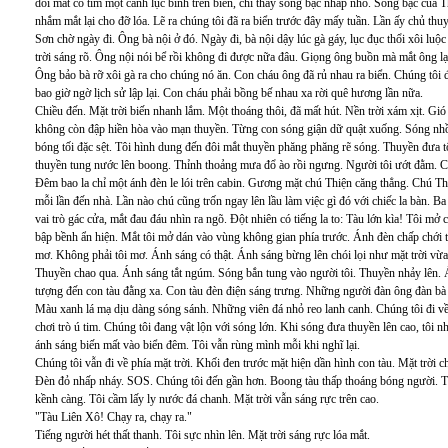
dõi mắt cố tìm một cánh lục bình trên biển, chỉ thấy sóng bạc nhấp nhô. Sóng bạc củ
nhắm mắt lại cho đỡ lóa. Lẽ ra chúng tôi đã ra biển trước đây mấy tuần. Lần ấy chủ thu
Sơn chờ ngày đi. Ông bà nội ở đó. Ngày đi, bà nội dậy lúc gà gáy, lục đục thổi xôi luộ
trời sáng rõ. Ông nội nói bể rồi không đi được nữa đâu. Giọng ông buồn mà mắt ông l
Ông bảo bà rỡ xôi gà ra cho chúng nó ăn. Con cháu ông đã rủ nhau ra biển. Chúng tôi 
bao giờ ngờ lịch sử lập lại. Con cháu phải bồng bế nhau xa rời quê hương lần nữa.
Chiều đến. Mặt trời biến nhanh lắm. Một thoáng thôi, đã mất hút. Nền trời xám xịt. Gi
không còn đập hiền hòa vào mạn thuyền. Từng con sóng giận dữ quật xuống. Sóng nhồi 
bóng tối đặc sệt. Tôi hình dung đến đôi mắt thuyền phăng phăng rẽ sóng. Thuyền đưa 
thuyền tung nước lên boong. Thỉnh thoảng mưa đổ ào rồi ngưng. Người tôi ướt đằm. Cá
Đêm bao la chỉ một ánh đèn le lói trên cabin. Gương mặt chú Thiện căng thẳng. Chú Thi
mỗi lần đến nhà. Lần nào chú cũng trốn ngay lên lầu làm việc gì đó với chiếc la bàn. Ba
vai trò gác cửa, mắt đau đáu nhìn ra ngõ. Đột nhiên có tiếng la to: Tàu lớn kìa! Tôi mở
bập bềnh ẩn hiện. Mắt tôi mở dán vào vùng không gian phía trước. Ánh đèn chấp chới 
mơ. Không phải tôi mơ. Ánh sáng có thật. Ánh sáng bừng lên chói lọi như mặt trời vừa
Thuyền chao qua. Ánh sáng tắt ngúm. Sóng bắn tung vào người tôi. Thuyền nhảy lên. Á
tượng đến con tàu đằng xa. Con tàu đèn điện sáng trưng. Những người đàn ông đàn bà t
Màu xanh lá mạ dịu dàng sóng sánh. Những viên đá nhỏ reo lanh canh. Chúng tôi đi về ph
chơi trò ú tim. Chúng tôi đang vật lộn với sóng lớn. Khi sóng đưa thuyền lên cao, tôi 
ánh sáng biến mất vào biển đêm. Tôi vẫn rùng mình mỗi khi nghĩ lại.
Chúng tôi vẫn đi về phía mặt trời. Khối đen trước mặt hiện dần hình con tàu. Mặt trời c
Đèn đỏ nhấp nháy. SOS. Chúng tôi đến gần hơn. Boong tàu thấp thoáng bóng người. Tô
kềnh càng. Tôi cầm lấy ly nước đá chanh. Mặt trời vẫn sáng rực trên cao.
"Tàu Liên Xô! Chạy ra, chạy ra."
Tiếng người hét thất thanh. Tôi sực nhìn lên. Mặt trời sáng rực lóa mắt.