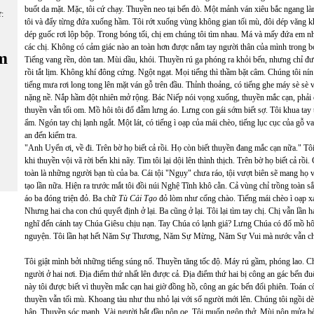
buốt da mặt. Mặc, tôi cứ chạy. Thuyền neo tại bến đò. Một mảnh ván xiêu bắc ngang là
ữ:
tôi và đẩy từng đứa xuống hầm. Tôi rớt xuống vùng không gian tối mù, đôi dép văng kh
dép guốc rơi lộp bộp. Trong bóng tối, chị em chúng tôi tìm nhau. Má và mấy đứa em n
các chị. Không có cảm giác nào an toàn hơn được nắm tay người thân của mình trong bó
m
Tiếng vang rền, dòn tan. Mùi dầu, khói. Thuyền rú ga phóng ra khỏi bến, nhưng chỉ đượ
rồi tắt lịm. Không khí đông cứng. Ngột ngạt. Mọi tiếng thì thầm bặt câm. Chúng tôi ní
tiếng mưa rơi long tong lên mặt ván gỗ trên đầu. Thỉnh thoảng, có tiếng ghe máy sè sè v
nặng nề. Nắp hầm đột nhiên mở rộng. Bác Niếp nói vọng xuống, thuyền mắc cạn, phải 
thuyền vẫn tối om. Mồ hôi tôi đổ đẫm lưng áo. Lưng con gái sớm biết sợ. Tôi khua tay 
ẩm. Ngón tay chị lạnh ngắt. Một lát, có tiếng ì oạp của mái chèo, tiếng lục cục của gỗ 
an đến kiểm tra.
"Anh Uyển ơi, về đi. Trên bờ họ biết cả rồi. Họ còn biết thuyền đang mắc cạn nữa." Tôi
khi thuyền vội vã rời bến khi nãy. Tim tôi lại dội lên thình thịch. Trên bờ họ biết cả r
toàn là những người bạn tù của ba. Cái tội "Ngụy" chưa ráo, tội vượt biên sẽ mang họ về
tạo lần nữa. Hiện ra trước mắt tôi đồi núi Nghệ Tĩnh khô cằn. Cả vùng chỉ trồng toàn 
áo ba đóng triện đỏ. Ba chữ
Tù Cải Tạo
đỏ lòm như cổng chào. Tiếng mái chèo ì oạp xa
Nhưng hai cha con chú quyết định ở lại. Ba cũng ở lại. Tôi lại tìm tay chị. Chị vẫn lần
nghĩ đến cánh tay Chúa Giêsu chịu nạn. Tay Chúa có lạnh giá? Lưng Chúa có đổ mồ hôi
nguyện. Tôi lần hạt hết Năm Sự Thương, Năm Sự Mừng, Năm Sự Vui mà nước vẫn chưa 
Tôi giật mình bởi những tiếng súng nổ. Thuyền tăng tốc độ. Máy rú gầm, phóng lao. C
người ở hai nơi. Địa điểm thứ nhất lên được cả. Địa điểm thứ hai bị công an gác bến đu
này tôi được biết vì thuyền mắc cạn hai giờ đồng hồ, công an gác bến đổi phiên. Toán
thuyền vẫn tối mù. Khoang tàu như thu nhỏ lại với số người mới lên. Chúng tôi ngồi 
hập. Thuyền sóc mạnh. Vài người bắt đầu nôn oẹ. Tôi muốn ngộp thở. Mùi nôn mửa bốc