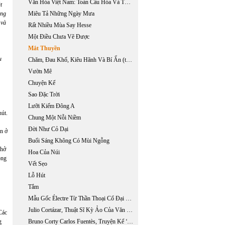
Văn Hóa Việt Nam: Toàn Cầu Hóa Và Thị Trường
t
ằng
Miêu Tả Những Ngày Mưa
 và
Rất Nhiều Mùa Say Hesse
Một Điều Chưa Vẽ Được
Mắt Thuyền
u
Chăm, Đau Khổ, Kiêu Hãnh Và Bí Ẩn (trích Chương 9, Tự Sự: Inrasara & Chăm & Chữ, Đang In)
Vườn Mê
Chuyện Kể
Sao Đặc Trời
Lưỡi Kiếm Đông A
út.
Chung Một Nỗi Niềm
Đời Như Cỏ Dại
ẫn ở
Buổi Sáng Không Có Mùi Ngỗng
chở
Hoa Của Núi
ông
Vết Sẹo
Lỗ Hút
Tắm
Mẫu Gốc Électre Từ Thần Thoại Cổ Đại Đến Kịch Hiện Đại Của Jean Giraudoux
Julio Cortázar, Thuật Sĩ Kỳ Ảo Của Văn Chương Nam Mỹ
Các
g
Bruno Corty Carlos Fuentès, Truyện Kể ‘‘ Nhiễm Phúc Gia Đình’’