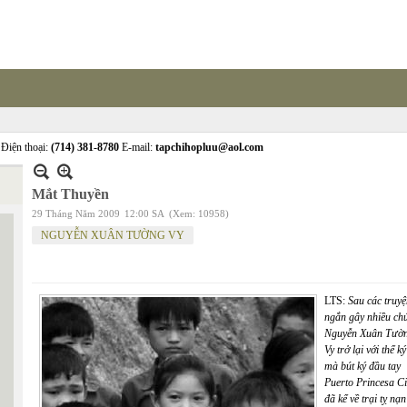
Điện thoại:
(714) 381-8780
E-mail:
tapchihopluu@aol.com
Mắt Thuyền
29 Tháng Năm 2009
12:00 SA
(Xem: 10958)
NGUYỄN XUÂN TƯỜNG VY
LTS:
Sau các truyệ
ngắn gây nhiều chú
Nguyễn Xuân Tườ
Vy trở lại với thể ký
mà bút ký đầu tay
Puerto Princesa Ci
đã kể về trại tỵ nạn