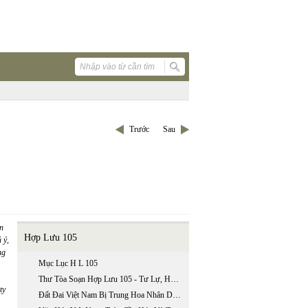
Trước
Sau
n
Hợp Lưu 105
 ý,
ng
Mục Lục H L 105
Thư Tòa Soạn Hợp Lưu 105 - Tư Lự, Hoài Niệm Và Khởi Điểm
ty
Đất Đai Việt Nam Bị Trung Hoa Nhân Dân Cộng Hòa Quốc Xâm Chiếm