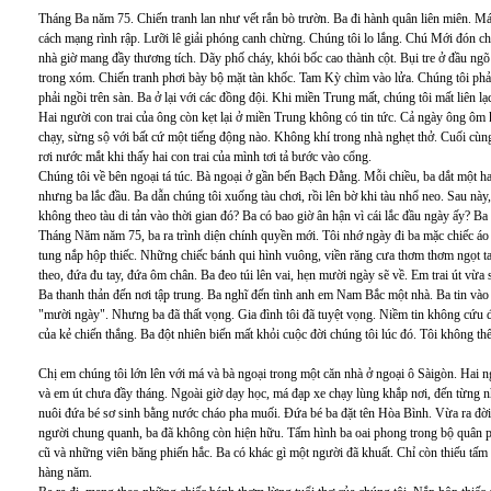
Tháng Ba năm 75. Chiến tranh lan như vết rắn bò trườn. Ba đi hành quân liên miên. 
cách mạng rình rập. Lưỡi lê giải phóng canh chừng. Chúng tôi lo lắng. Chú Mới đón ch
nhà giờ mang đầy thương tích. Dãy phố cháy, khói bốc cao thành cột. Bụi tre ở đầu ng
trong xóm. Chiến tranh phơi bày bộ mặt tàn khốc. Tam Kỳ chìm vào lửa. Chúng tôi ph
phải ngồi trên sàn. Ba ở lại với các đồng đội. Khi miền Trung mất, chúng tôi mất liên lạ
Hai người con trai của ông còn kẹt lại ở miền Trung không có tin tức. Cả ngày ông ôm 
chạy, sừng sộ với bất cứ một tiếng động nào. Không khí trong nhà nghẹt thở. Cuối cùn
rơi nước mắt khi thấy hai con trai của mình tơi tả bước vào cổng.
Chúng tôi về bên ngoại tá túc. Bà ngoại ở gần bến Bạch Đằng. Mỗi chiều, ba dắt một hai
nhưng ba lắc đầu. Ba dẫn chúng tôi xuống tàu chơi, rồi lên bờ khi tàu nhổ neo. Sau này,
không theo tàu di tản vào thời gian đó? Ba có bao giờ ân hận vì cái lắc đầu ngày ấy? Ba 
Tháng Năm năm 75, ba ra trình diện chính quyền mới. Tôi nhớ ngày đi ba mặc chiếc áo 
tung nắp hộp thiếc. Những chiếc bánh qui hình vuông, viền răng cưa thơm thơm ngọt t
theo, đứa đu tay, đứa ôm chân. Ba đeo túi lên vai, hẹn mười ngày sẽ về. Em trai út vừa 
Ba thanh thản đến nơi tập trung. Ba nghĩ đến tình anh em Nam Bắc một nhà. Ba tin vào 
"mười ngày". Nhưng ba đã thất vọng. Gia đình tôi đã tuyệt vọng. Niềm tin không cứu 
của kẻ chiến thắng. Ba đột nhiên biến mất khỏi cuộc đời chúng tôi lúc đó. Tôi không thể
Chị em chúng tôi lớn lên với má và bà ngoại trong một căn nhà ở ngoại ô Sàigòn. Hai n
và em út chưa đầy tháng. Ngoài giờ dạy học, má đạp xe chạy lùng khắp nơi, đến từng nh
nuôi đứa bé sơ sinh bằng nước cháo pha muối. Đứa bé ba đặt tên Hòa Bình. Vừa ra đời 
người chung quanh, ba đã không còn hiện hữu. Tấm hình ba oai phong trong bộ quân p
cũ và những viên băng phiến hắc. Ba có khác gì một người đã khuất. Chỉ còn thiếu tấm hì
hàng năm.