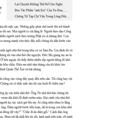
Lại Chuyện Không Thể Kể Cho Nghe.
ặt
Đọc Tác Phẩm "anh Em" Của Yu Hua, Một Khuôn Mặt Gây Nhiều Tranh Cãi Của Văn Học Trung Quốc Đương Đại.
m
Chứng Từ Tạp Chí Văn Trong Lòng Độc Giả
ia thì mắc cạn. Những giây phút chờ nước lên trở thành
tàu tối om. Mọi người co rút lặng lẽ. Người theo đạo Công
nhiều người xách theo tượng Phật và cả nhang đèn. Con
n ra mong manh vừa thúc đẩy mỗi chúng tôi dấn bước vào
 một ngôi nhà thờ trong khu cư xá Tam Đa. Gia đình tôi và
Chúng tôi vào nhà thờ cầu nguyện. Đức Mẹ giang tay an ủi.
. Ở bên ngoài, tôi thấy thêm nhiều tốp người đứng lố nhố.
đầu bồn chồn. Đứa em nhỏ tám tháng của tôi khóc leo
ó hình Quán Thế Âm và bát nhang.
hìn sững vào vòng dây quay đều trên sân. Tôi cũng hay cột
 Chúng nó có thắc mắc tìm tôi sau buổi lễ chiều nay?
ứng ép vào hiên nhà thờ. Ông Từ nhà thờ bảo chúng tôi
n vươn dài khỏi lỗ đinh rướm máu. Hai cánh cửa nhà thờ
gười lục tục xách giỏ lên tay. Ai cũng nhìn nhau lo lắng.
ai ông. Đám người bước hỗn loạn, tất tả trong con hẻm nhỏ
 mà đông dữ vậy?" "Chắc đi ăn đám giỗ." Cánh đàn ông
 Mưa rơi lất phất lên tóc tôi, lạnh tanh trên trán, rồi lạnh