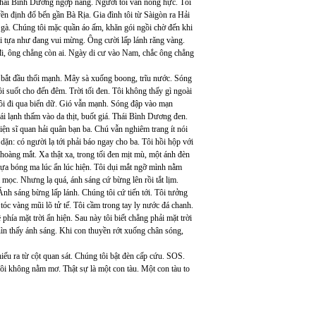
a Thái Bình Dương ngợp nắng. Người tôi vẫn nóng hực. Tôi
yền định đổ bến gần Bà Rịa. Gia đình tôi từ Sàigòn ra Hải
c gà. Chúng tôi mặc quần áo ấm, khăn gói ngồi chờ đến khi
ại tựa như đang vui mừng. Ông cười lấp lánh răng vàng.
đi, ông chẳng còn ai. Ngày di cư vào Nam, chắc ông chẳng
ó bắt đầu thổi mạnh. Mây sà xuống boong, trĩu nước. Sóng
suốt cho đến đêm. Trời tối đen. Tôi không thấy gì ngoài
tôi đi qua biển dữ. Gió vẫn mạnh. Sóng đập vào mạn
i lạnh thấm vào da thịt, buốt giá. Thái Bình Dương đen.
ện sĩ quan hải quân bạn ba. Chú vẫn nghiêm trang ít nói
 dặn: có người lạ tới phải báo ngay cho ba. Tôi hồi hộp với
 choàng mắt. Xa thật xa, trong tối đen mịt mù, một ánh đèn
tựa bóng ma lúc ẩn lúc hiện. Tôi dụi mắt ngỡ mình nằm
 mọc. Nhưng lạ quá, ánh sáng cứ bừng lên rồi tắt lịm.
nh sáng bừng lấp lánh. Chúng tôi cứ tiến tới. Tôi tưởng
óc vàng mũi lõ tử tế. Tôi cầm trong tay ly nước đá chanh.
ía mặt trời ẩn hiện. Sau này tôi biết chẳng phải mặt trời
nhìn thấy ánh sáng. Khi con thuyền rớt xuống chân sóng,
hiếu ra từ cột quan sát. Chúng tôi bật đèn cấp cứu. SOS.
i không nằm mơ. Thật sự là một con tàu. Một con tàu to