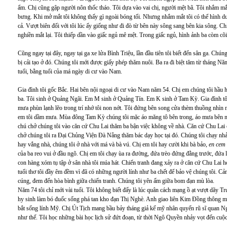
ẩm. Chị cũng gập người nôn thốc tháo. Tôi dựa vào vai chị, người mệt bã. Tôi nhắm m
bưng. Khi mở mắt tôi không thấy gì ngoài bóng tối. Nhưng nhắm mắt tôi có thể hình du
cả. Vượt biên đối với tôi lúc ấy giống như đi đò từ bên này sông sang bên kia sông. Chỉ
nghiền mắt lại. Tôi thiếp dần vào giấc ngủ mê mệt. Trong giấc ngủ, hình ảnh ba còm c
Cũng ngay tại đây, ngay tại ga xe lửa Bình Triệu, lần đầu tiên tôi biết đến sân ga. Chún
bị cải tạo ở đó. Chúng tôi mới được giấy phép thăm nuôi. Ba ra đi biệt tăm từ tháng 
tuổi, bằng tuổi của má ngày di cư vào Nam.
Gia đình tôi gốc Bắc. Hai bên nội ngoại di cư vào Nam năm 54. Chị em chúng tôi hầu h
ba. Tôi sinh ở Quảng Ngãi. Em M sinh ở Quảng Tín. Em K sinh ở Tam Kỳ. Gia đình tô
mưa phùn lạnh lẽo trong trí nhớ tôi non nớt. Tôi đứng bên song cửa thèm thuồng nhì
em tôi dầm mưa. Mùa đông Tam Kỳ chúng tôi mặc áo măng tô bên trong, áo mưa bên ng
chú chở chúng tôi vào căn cứ Chu Lai thăm ba bận việc không về nhà. Căn cứ Chu Lai 
chở chúng tôi ra Đại Chủng Viện Đà Nẵng thăm bác dạy học tại đó. Chúng tôi chạy nh
hay vắng nhà, chúng tôi ở nhà với má và bà vú. Chị em tôi hay cười khi bà bảo,
en cem 
của ba reo vui ở đầu ngõ. Chị em tôi chạy ùa ra đường, đứa trèo đứng đằng trước, đứa l
con hàng xóm tụ tập ở sân nhà tôi múa hát
.
Chiến tranh đang xảy ra ở căn cứ Chu Lai h
tuổi thơ tôi đầy êm đềm vì đã có những người lính như ba chết để bảo vệ chúng tôi. Cả
cúng, đem đến hòa bình giữa chiến tranh. Chúng tôi yên ấm giữa bom đạn mù lòa.
Năm 74 tôi chỉ mới vài tuổi. Tôi không biết đấy là lúc quân cách mạng ồ ạt vượt dãy 
hy sinh làm bó đuốc sống phá tan kho đạn Thị Nghè. Anh giao liên Kim Đồng thông mi
bắt sống lính Mỹ. Chị Út Tịch mang bầu bảy tháng giả kế mỹ nhân quyến rũ sĩ quan N
như thế. Tôi học những bài học lịch sử đứt đoạn, từ thời Ngô Quyền nhảy vọt đến cu