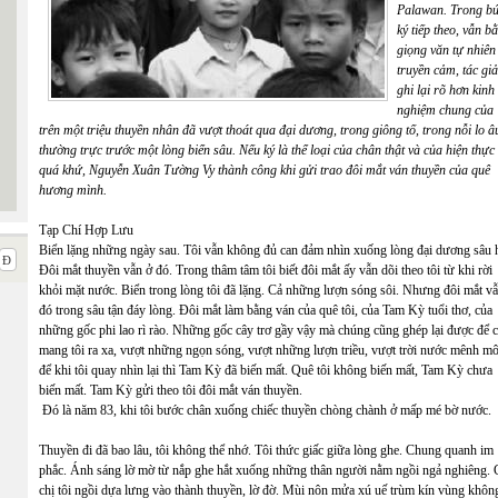
Palawan. Trong bú
ký tiếp theo, vẫn b
giọng văn tự nhiên
truyền cảm, tác giả
ghi lại rõ hơn kinh
nghiệm chung của
trên một triệu thuyền nhân đã vượt thoát qua đại dương, trong giông tố, trong nỗi lo â
thường trực trước một lòng biển sâu. Nếu ký là thể loại của chân thật và của hiện thực
quá khứ, Nguyễn Xuân Tường Vy thành công khi gửi trao đôi mắt ván thuyền của quê
hương mình.
Tạp Chí Hợp Lưu
Biển lặng những ngày sau. Tôi vẫn không đủ can đảm nhìn xuống lòng đại dương sâu h
Đôi mắt thuyền vẫn ở đó. Trong thâm tâm tôi biết đôi mắt ấy vẫn dõi theo tôi từ khi rời
khỏi mặt nước. Biển trong lòng tôi đã lặng. Cả những lượn sóng sôi. Nhưng đôi mắt v
đó trong sâu tận đáy lòng. Đôi mắt làm bằng ván của quê tôi, của Tam Kỳ tuổi thơ, của
những gốc phi lao rì rào. Những gốc cây trơ gầy vậy mà chúng cũng ghép lại được để 
mang tôi ra xa, vượt những ngọn sóng, vượt những lượn triều, vượt trời nước mênh m
để khi tôi quay nhìn lại thì Tam Kỳ đã biến mất. Quê tôi không biến mất, Tam Kỳ chưa
biến mất. Tam Kỳ gửi theo tôi đôi mắt ván thuyền.
Đó là năm 83, khi tôi bước chân xuống chiếc thuyền chòng chành ở mấp mé bờ nước.
Thuyền đi đã bao lâu, tôi không thể nhớ. Tôi thức giấc giữa lòng ghe. Chung quanh im
phắc. Ánh sáng lờ mờ từ nắp ghe hắt xuống những thân người nằm ngồi ngả nghiêng. 
chị tôi ngồi dựa lưng vào thành thuyền, lờ đờ. Mùi nôn mửa xú uế trùm kín vùng khôn