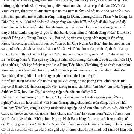
Ki-tô của các thày kẻ giảng vào cuối thế kỷ XVIII, đầu thế kỷ XIX, và do phản ứng trước
những nghịch cảnh xã hội vừa phong kiến vừa thực dân mà các cấp lãnh đạo CSVN đã
khôn lớn lên, rồi được tôi đúc thêm qua những năm tù đầy khổ sở, nhục nhã, và nhiều thập
niên nằm gai, nếm mật ở chiến trường–những Lê Duẩn, Trường Chinh, Phạm Văn Đồng, Lê
Đức Thọ, v.. v... khó thể nhận hiểu được rằng vào năm 1975 thế giới đã đổi thay: chế độ
thực dân cũ đã bị khai tử–nhân loại đã bước vào kỷ nguyên kỹ thuật và không gian–chủ
thuyết Mác-Lênin lung lay từ gốc rễ, thất bại đã ươm mầm từ “thành đồng vĩ đại” là Liên Sô
qua tới Đông Âu, Trung Cộng v.. v... Bởi thế, họ vẫn cao giọng cách mạng là tấn công,
không tấn công là thất bại, rồi rêu rao “quá độ lên Chủ Nghĩa Xã Hội,” thiết lập một lâu đài
vàng mã trên giải đất đã bị tàn phá hơn 30 năm vì đủ loại bom, đạn, chất nổ, thuốc hóa học
v.. v... Lại còn tham tâm thiết lập một
“khối liên minh Việt-Kampuchea-Lào,”
đóng vai
“tiểu
bá”
ở Đông Nam Á. Kết quả cay đắng là chính sách phong tỏa kinh tế suốt 20 năm của Mỹ,
cùng những
“bài học luật kẻ mạnh”
của Đặng Tiểu Bình. Và những tội ác chiến tranh như
xua đuổi người Việt gốc Hoa cùng những thành phần mệnh danh là phản động khỏi Việt
Nam bằng đường biển, khích động sự phẫn nộ của dư luận thế giới.
Sự hủ lậu, thiếu sáng tạo của những người kiêu căng, tự sắc phong làm “đỉnh cao trí tuệ”
này có lẽ là một đặc tính của người Việt–tương tự như căn bệnh
“hủ Nho”
của triều Nguyễn
ở thế kỷ XIX, hay
“hủ Tây”
ở những thập niên đầu của thế kỷ XX.
Để giải thích hiện tượng
“hủ”–
hay cực kỳ bảo thủ này–có thể đề cập đến yếu tố “nông
nghiệp” của sinh hoạt kinh tế Việt Nam. Nhưng cũng chưa hoàn toàn đúng. Tại sao Thái
Lan, hay Nhật Bản, cũng là những nước nông nghiệp, đã có can đảm uyển chuyển, đổi mới?
Cũng có thể đề cập đến cái gọi là “thủy chung như nhất” hay quan niệm “ngọc vỡ hơn ngói
lành” của truyền thống Khổng học. Nhưng Nhật Bản chẳng từng chịu ảnh hưởng nặng nề
của Khổng giáo đó sao? Đặc tính cực kỳ bảo thủ–và, một cách nào đó, cuồng tín kiểu Trung
Cổ–là do sự thiếu kém và yếu ớt của giai cấp trí thức, chuyên viên mới, với trình độ hiểu biết