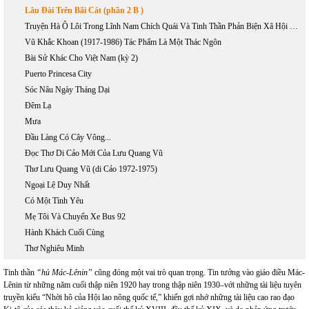
Lâu Đài Trên Bãi Cát (phần 2 B )
Truyện Hà Ô Lôi Trong Lĩnh Nam Chích Quái Và Tinh Thần Phản Biện Xã Hội Dưới Thời Vãn Trần
Vũ Khắc Khoan (1917-1986) Tác Phẩm Là Một Thác Ngôn
Bài Sử Khác Cho Việt Nam (kỳ 2)
Puerto Princesa City
Sóc Nâu Ngày Tháng Dại
Đêm Lạ
Mưa
Đầu Làng Có Cây Vông...
Đọc Thơ Di Cảo Mới Của Lưu Quang Vũ
Thơ Lưu Quang Vũ (di Cảo 1972-1975)
Ngoại Lệ Duy Nhất
Có Một Tình Yêu
Mẹ Tôi Và Chuyến Xe Bus 92
Hành Khách Cuối Cùng
Thơ Nghiêu Minh
Tinh thần
“hủ Mác-Lênin”
cũng đóng một vai trò quan trọng. Tin tưởng vào giáo điều Mác-
Lênin từ những năm cuối thập niên 1920 hay trong thập niên 1930–với những tài liệu tuyên
truyền kiểu “Nhời hô của Hội lao nông quốc tế,” khiến gợi nhớ những tài liệu cao rao đạo