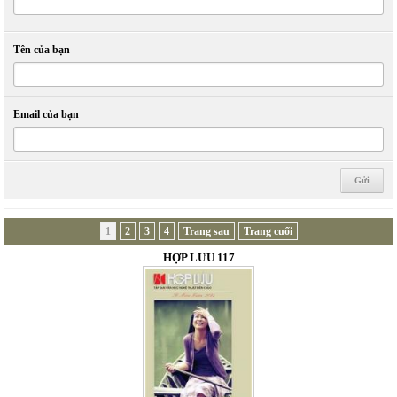
Tên của bạn
Email của bạn
1
2
3
4
Trang sau
Trang cuối
HỢP LƯU 117