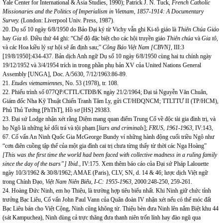
Yale Center for International & Asia Studies, 1990); Patrick J. N. Tuck,
French Catholic
Missionaries and the Politics of Imperialism in Vietnam, 1857-1914: A Documentary
Survey.
(London: Liverpool Univ. Press, 1987).
20. Dụ số 10 ngày 6/8/1950 do Bảo Đại ký từ
Vichy
vẫn ghi Ki-tô giáo là
Thiên Chúa Giáo
hay
Gia tô.
Điều thứ 44 ghi: “Chế độ đặc biệt cho các hội truyền giáo
Thiên chúa
và
Gia tô,
và các Hoa kiều lý sự hội sẽ ấn định sau;”
Công Báo Việt
Nam
[CBVN],
III:3
[19/8/1950]:434-437. Bản dịch Anh ngữ Dụ số 10 ngày 6/8/1950 cùng hai tu chính ngày
19/12/1952 và 3/4/1954 trích in trong phần phụ bản XV của United Nations General
Assembly [UNGA], Doc. A/5630, 7/12/1963:86-89.
21.
Etudes vietnamiennes,
No. 53 (1978), tr. 108.
22. Phiếu trình số 077QP/CTTL/CTĐB/K ngày 21/2/1964; Đại tá Nguyễn Văn Chuân,
Giám đốc Nha Kỹ Thuật Chiến Tranh Tâm Ly, gửi CT/HĐQNCM; TTLTTƯ II (TP/HCM),
Phủ Thủ Tướng [PhThT], Hồ sơ [HS] 29383.
23. Đại sứ Lodge nhận xét rằng Diệm mang quan điểm Trung Cổ về độc tài gia đình trị, và
họ Ngô là những kẻ dối trá và tội phạm [
liars and criminals
];
FRUS, 1961-1963,
IV:143,
67. Cố vấn An Ninh Quốc Gia McGeorge Bundy ví những hành động cuối triều Ngô như
“cơn điên cuồng tập thể của một gia đình cai trị chưa từng thấy từ thời các Nga Hoàng”
[This was the first time the world had been faced with collective madness in a ruling family
since the day of the tsars”]
Ibid.,
IV:175. Xem thêm báo cáo của Đại sứ Pháp Lalouette
ngày 10/3/1962 & 30/8/1962; AMAE (Paris), CLV, SN, d. 14 & 46; lược dịch Việt ngữ
trong Chính Đạo,
Việt
Nam
Niên Biểu, I-C: 1955-1963,
2000:248-250, 259-261.
24. Hoàng Đức Ninh, em họ Thiệu, là trường hợp tiêu biểu nhất. Khi Ninh giữ chức tỉnh
trưởng Bạc Liêu, Cố vấn John Paul Vann của Quân đoàn IV nhận xét nếu có thể móc đất
Bạc Liêu bán cho Việt Cộng, Ninh cũng không từ. Thiệu bèn đưa Ninh lên nắm Biệt khu 44
(sát
Kampuchea
), Ninh dùng cả trực thăng đưa thanh niên trốn lính hay đào ngũ qua