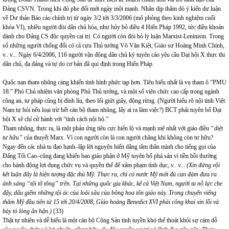
Đảng CSVN. Trong khi đó phe đổi mới ngày một mạnh. Nhân dịp thăm dò ý kiến dư luận
về Dư thảo Báo cáo chính trị từ ngày 3/2 tới 3/3/2006 (mô phỏng theo kinh nghiệm cuối
khóa VI), nhiều người đòi dân chủ hóa, như hủy bỏ điều 4 Hiến Pháp 1992, tức điều khoản
dành cho Đảng CS độc quyền cai trị. Có người còn đòi bỏ lý luận Marxist-Leninism. Trong
số những người chống đối có cả cựu Thủ tướng Võ Văn Kiệt, Giáo sư Hoàng Minh Chính,
v.. v... Ngày 6/4/2006, 116 người vận động dân chủ ký tuyên cáo yêu cầu Đại hội X thực thi
dân chủ, đa đảng và tự do cơ bản đã qui định trong Hiến Pháp.
Quốc nạn tham nhũng càng khiến tình hình phức tạp hơn. Tiêu biểu nhất là vụ tham ô “PMU
18.” Phó Chủ nhiệm văn phòng Phủ Thủ tướng, và một số viên chức cao cấp trong ngành
công an, tư pháp cũng bị dính líu, theo lối giứt giây, động rừng. (Người hiểu rõ nội tình Việt
Nam
tự hỏi nếu loại trừ hết cán bộ tham nhũng, lấy ai ra làm việc?) BCT phải tuyên bố Đại
hội X sẽ chỉ cử hành với “tính cách nội bộ.”
Tham nhũng, thực ra, là một phản ứng tiêu cực hiển lộ và mạnh mẽ nhất với giáo điều
“diệt
tư hữu”
của thuyết Marx. Vì con người còn là con người chăng khi không còn tư hữu?
Ngay đến các nhà tu đạo hạnh–lập lời nguyện hiến dâng tâm thân mình cho tiếng gọi của
Đấng Tối Cao–cũng đang khiến bao giáo phận ở Mỹ tuyên bố phá sản vì tiền bồi thường
cho hành động lợi dụng chức vụ và quyền thế để xâm phạm tình dục, v.. v...
(Xin đừng vội
kết luận đây là hiện tượng đặc thù Mỹ. Thực ra, chỉ có nước Mỹ mới đủ can đảm đưa ra
ánh sáng “tội tổ tông” trên. Tại những quốc gia khác, kể cả Việt Nam, người ta nỗ lực che
đậy, dấu giếm những tội ác của loài sâu của bông hoa tôn giáo này. Trong chuyến viếng
thăm Mỹ đầu tiên từ 15 tới 20/4/2008, Gíáo hoàng Benedict XVI phải công khai xin lỗi và
bày tỏ lòng ân hận.)
(33)
Thật tự nhiên và dễ hiểu là một cán bộ Cộng Sản tinh tuyền khó thể thoát khỏi sự cám dỗ