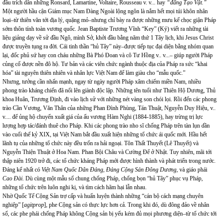
đầu trích dẫn những Ronsard, Lamartine, Voltaire, Rousseau v. v... hay
“đấng Tạo Vật.”
Một người hầu cận Giám mục Nam Đàng Ngoài lộng ngôn là nắm hết mọi túi khôn nhân
loại–từ thiên văn tới địa lý, quặng mỏ–nhưng chỉ bày ra được những mưu kế chọc giận Pháp
sớm thôn tính toàn vương quốc. Jean Baptiste Trương Vĩnh “Key” (Ký) viết ra những tài
liệu giảng dạy về sử đầu Ngô, mình Sở, khởi đầu bằng năm thứ 1 Tây lịch, khi Jesus Christ
được truyền tụng ra đời. Cái tinh thần “hủ Tây” này–được tiếp tục đại diện bằng nhóm quan
lại, đốc phủ sứ hay con cháu những Bà Phó Đoan và cô Tư Hồng v.. v...– giúp người Pháp
củng cố được nền đô hộ. Tư bản và các viên chức ngành thuộc địa của Pháp ra sức “khai
hóa” tài nguyên thiên nhiên và nhân lực Việt Nam để làm giàu cho “mẫu quốc.”
Nhưng, tưởng cần nhấn mạnh, ngay từ ngày người Pháp xâm chiếm miền
Nam
, nhiều
phong trào kháng chiến đã nổi lên giành độc lập. Những tên tuổi như Thiên Hộ Dương, Thủ
khoa Huân, Trương Định, đi vào lịch sử với những nét vàng son chói lọi. Rồi đến các phong
trào Cần Vương, Văn Thân của những Phan Đình Phùng, Tán Thuật, Nguyễn Duy Hiệu, v..
v.... để ủng hộ chuyến xuất giá của ấu vương Hàm Nghi (1884-1885), hay trừng trị lực
lượng hợp tác/đánh thuê cho Pháp. Khi các phong trào nho sĩ chống Pháp trên tàn lụn dần
vào cuối thế kỷ XIX, tại Việt
Nam
bắt đầu xuất hiện những tổ chức ái quốc mới. Hầu hết
lãnh tụ của những tổ chức này đều trốn ra hải ngoại. Tôn Thất Thuyết (Lê Thuyết) và
Nguyễn Thiện Thuật ở Hoa
Nam
. Phan Bội Châu và Cường Để ở Nhật. Tuy nhiên, mãi tới
thập niên 1920 trở đi, các tổ chức kháng Pháp mới được hình thành và phát triển trong nước.
Đáng kể nhất có
Việt
Nam
Quốc Dân Đảng, Đảng Cộng Sản Đông Dương,
và giáo phái
Cao Đài.
Dù cùng một mẫu số chung chống Pháp, chống bọn “hủ Tây” phục vụ Pháp,
những tổ chức trên luôn nghi kị, và tìm cách hãm hại lẫn nhau.
Nhờ Quốc Tế Cộng Sản trợ cấp và huấn luyện thành những “cán bộ cách mạng chuyên
nghiệp” [
agitprop
], phe Cộng sản có thực lực hơn cả. Trong khi đó, dù đông đảo về nhân
số, các phe phái chống Pháp không Cộng sản bị yếu kém đủ mọi phương diện–từ tổ chức tới