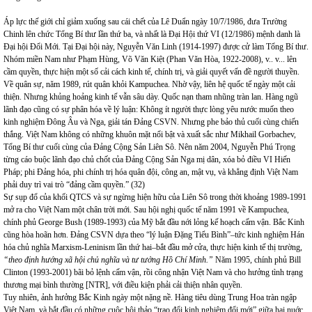
Áp lực thế giới chỉ giảm xuống sau cái chết của Lê Duẩn ngày 10/7/1986, đưa Trường
Chinh lên chức Tổng Bí thư lần thứ ba, và nhất là Đại Hội thứ VI (12/1986) mệnh danh là
Đại hội Đổi Mới. Tại Đại hội này, Nguyễn Văn Linh (1914-1997) được cử làm Tổng Bí thư.
Nhóm miền
Nam
như Phạm Hùng, Võ Văn Kiệt (Phan Văn Hòa, 1922-2008), v.. v... lên
cầm quyền, thực hiện một số cải cách kinh tế, chính trị, và giải quyết vấn đề người thuyền.
Về quân sự, năm 1989, rút quân khỏi
Kampuchea
. Nhờ vậy, liên hệ quốc tế ngày một cải
thiện. Nhưng khủng hoảng kinh tế vẫn sâu dày. Quốc nạn tham nhũng tràn lan. Hàng ngũ
lãnh đạo cũng có sự phân hóa về lý luận: Không ít người thực lòng yêu nước muốn theo
kinh nghiệm Đông Âu và Nga, giải tán Đảng CSVN. Nhưng phe bảo thủ cuối cùng chiến
thắng. Việt
Nam
không có những khuôn mặt nổi bật và xuất sắc như Mikhail Gorbachev,
Tổng Bí thư cuối cùng của Đảng Cộng Sản Liên Sô. Nên năm 2004, Nguyễn Phú Trọng
từng cáo buộc lãnh đạo chủ chốt của Đảng Cộng Sản Nga mị dân, xóa bỏ điều VI Hiến
Pháp; phi Đảng hóa, phi chính trị hóa quân đội, công an, mật vụ, và khẳng định Việt Nam
phải duy trì vai trò “đảng cầm quyền.” (32)
Sự sụp đổ của khối QTCS và sự ngừng hiện hữu của Liên Sô trong thời khoảng 1989-1991
mở ra cho Việt
Nam
một chân trời mới. Sau hội nghị quốc tế năm 1991 về Kampuchea,
chính phủ George Bush (1989-1993) của Mỹ bắt đầu nới lỏng kế hoạch cấm vận. Bắc Kinh
cũng hòa hoãn hơn. Đảng CSVN dựa theo “lý luận Đặng Tiểu Bình”–tức kinh nghiệm Hán
hóa chủ nghĩa Marxism-Leninism lần thứ hai–bắt đầu mở cửa, thực hiện kinh tế thị trường,
“theo định hướng xã hội chủ nghĩa và tư tưởng Hồ Chí Minh.”
Năm 1995, chính phủ Bill
Clinton (1993-2001) bãi bỏ lệnh cấm vận, rồi công nhận Việt
Nam
và cho hưởng tình trạng
thương mại bình thường [NTR], với điều kiện phải cải thiện nhân quyền.
Tuy nhiên, ảnh hưởng Bắc Kinh ngày một nặng nề. Hàng tiêu dùng Trung Hoa tràn ngập
Việt Nam, và bắt đầu có những cuộc hội thảo “trao đổi kinh nghiệm đổi mới” giữa hai nuớc