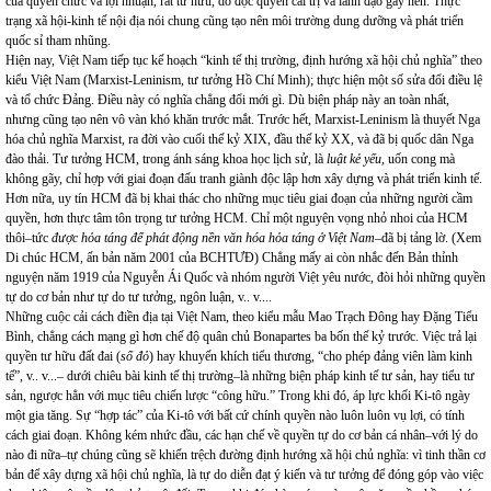
của quyền chức và lợi nhuận, rất tư hữu, do độc quyền cai trị và lãnh đạo gây nên. Thực
trạng xã hội-kinh tế nội địa nói chung cũng tạo nên môi trường dung dưỡng và phát triển
quốc sỉ tham nhũng.
Hiện nay, Việt
Nam
tiếp tục kế hoạch “kinh tế thị trường, định hướng xã hội chủ nghĩa” theo
kiểu Việt
Nam
(Marxist-Leninism, tư tưởng Hồ Chí Minh); thực hiện một số sửa đổi điều lệ
và tổ chức Đảng. Điều này có nghĩa chẳng đổi mới gì. Dù biện pháp này an toàn nhất,
nhưng cũng tạo nên vô vàn khó khăn trước mắt. Trước hết, Marxist-Leninism là thuyết Nga
hóa chủ nghĩa Marxist, ra đời vào cuối thế kỷ XIX, đầu thế kỷ XX, và đã bị quốc dân Nga
đào thải. Tư tưởng HCM, trong ánh sáng khoa học lịch sử, là
luật kẻ yếu,
uốn cong mà
không gãy, chỉ hợp với giai đoạn đấu tranh giành độc lập hơn xây dựng và phát triển kinh tế.
Hơn nữa, uy tín HCM đã bị khai thác cho những mục tiêu giai đoạn của những người cầm
quyền, hơn thực tâm tôn trọng tư tưởng HCM. Chỉ một nguyện vọng nhỏ nhoi của HCM
thôi–tức
được hỏa táng để phát động nền văn hóa hỏa táng ở Việt Nam
–đã bị tảng lờ. (Xem
Di chúc HCM, ấn bản năm 2001 của BCHTƯĐ) Chẳng mấy ai còn nhắc đến Bản thỉnh
nguyện năm 1919 của Nguyễn Ái Quốc và nhóm người Việt yêu nước, đòi hỏi những quyền
tự do cơ bản như tự do tư tưởng, ngôn luận, v.. v....
Những cuộc cải cách điền địa tại Việt
Nam
, theo kiểu mẫu Mao Trạch Đông hay Đặng Tiểu
Bình, chẳng cách mạng gì hơn chế độ quân chủ Bonapartes ba bốn thế kỷ trước. Việc trả lại
quyền tư hữu đất đai (
sổ đỏ
) hay khuyến khích tiểu thương, “cho phép đảng viên làm kinh
tế”, v.. v...– dưới chiêu bài kinh tế thị trường–là những biện pháp kinh tế tư sản, hay tiểu tư
sản, ngược hẳn với mục tiêu chiến lược “công hữu.” Trong khi đó, áp lực khối Ki-tô ngày
một gia tăng. Sự “hợp tác” của Ki-tô với bất cứ chính quyền nào luôn luôn vụ lợi, có tính
cách giai đoạn. Không kém nhức đầu, các hạn chế về quyền tự do cơ bản cá nhân–với lý do
nào đi nữa–tự chúng cũng sẽ khiến trệch đường định hướng xã hội chủ nghĩa: vì tinh thần cơ
bản để xây dựng xã hội chủ nghĩa, là tự do diễn đạt ý kiến và tư tưởng để đóng góp vào việc