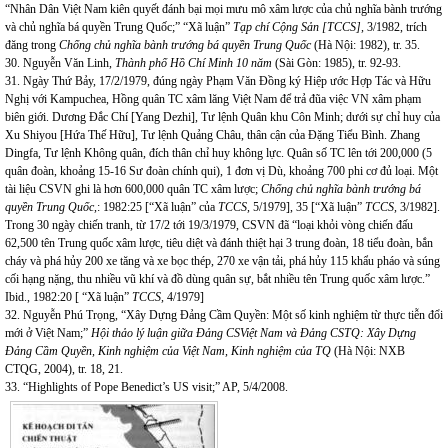
“Nhân Dân Việt
Nam
kiên quyết đánh bại mọi mưu mô xâm lược của chủ nghĩa bành trướng
và chủ nghĩa bá quyền Trung Quốc;” “Xã luận”
Tạp chí Cộng Sản [TCCS],
3/1982, trích
đăng trong
Chống chủ nghĩa bành trướng bá quyền Trung Quốc
(Hà Nội: 1982), tr. 35.
30. Nguyễn Văn Linh,
Thành phố Hồ Chí Minh 10 năm
(Sài Gòn: 1985), tr. 92-93.
31. Ngày Thứ Bảy, 17/2/1979, đúng ngày Phạm Văn Đồng ký Hiệp ước Hợp Tác và Hữu
Nghị với
Kampuchea
, Hồng quân TC xâm lăng Việt
Nam
để trả đũa việc VN xâm phạm
biên giới. Dương Đắc Chí [Yang Dezhi], Tư lệnh Quân khu Côn Minh; dưới sự chỉ huy của
Xu Shiyou [Hứa Thế Hữu], Tư lệnh Quảng Châu, thân cận của Đặng Tiểu Bình. Zhang
Dingfa, Tư lệnh Không quân, đích thân chỉ huy không lực. Quân số TC lên tới 200,000 (5
quân đoàn, khoảng 15-16 Sư đoàn chính qui), 1 đơn vị Dù, khoảng 700 phi cơ đủ loại. Một
tài liệu CSVN ghi là hơn 600,000 quân TC xâm lược;
Chống chủ nghĩa bành trướng bá
quyền Trung Quốc,
: 1982:25 [“Xã luận” của
TCCS,
5/1979], 35 [“Xã luận”
TCCS,
3/1982].
Trong 30 ngày chiến tranh, từ 17/2 tới 19/3/1979, CSVN đã “loại khỏi vòng chiến đấu
62,500 tên Trung quốc xâm lược, tiêu diệt và đánh thiệt hại 3 trung đoàn, 18 tiểu đoàn, bắn
cháy và phá hủy 200 xe tăng và xe bọc thép, 270 xe vận tải, phá hủy 115 khẩu pháo và súng
cối hạng nặng, thu nhiều vũ khí và đồ dùng quân sự, bắt nhiều tên Trung quốc xâm lược.”
Ibid., 1982:20 [ “Xã luận”
TCCS,
4/1979]
32.
Nguyễn Phú Trọng, “Xây Dựng Đảng Cầm Quyền: Một số kinh nghiệm từ thực tiễn đổi
mới ở Việt
Nam
;”
Hội thảo lý luận giữa Đảng CSViệt
Nam
và Đảng CSTQ: Xây Dựng
Đảng Cầm Quyền, Kinh nghiệm của Việt
Nam
, Kinh nghiệm của TQ
(Hà Nội: NXB
CTQG, 2004), tr. 18, 21.
33. “Highlights of Pope Benedict’s US visit;” AP, 5/4/2008.