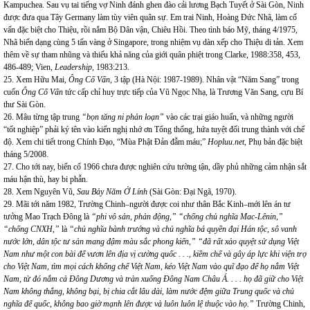
Kampuchea
. Sau vụ tai tiếng vợ Ninh đánh ghen đào cải lương Bạch Tuyết ở Sài Gòn, Ninh
được đưa qua Tây
Germany
làm tùy viên quân sự. Em trai Ninh, Hoàng Đức Nhã, làm cố
vấn đặc biệt cho Thiệu, rồi nắm Bộ Dân vận, Chiêu Hồi. Theo tình báo Mỹ, tháng 4/1975,
Nhã biến dạng cùng 5 tấn vàng ở Singapore, trong nhiệm vụ dàn xếp cho Thiệu di tản. Xem
thêm về sự tham nhũng và thiếu khả năng của giới quân phiệt trong Clarke, 1988:358, 453,
486-489; Vien,
Leadership,
1983:213.
25. Xem Hữu Mai,
Ông Cố Vấn,
3 tập (Hà Nội: 1987-1989). Nhân vật “Năm Sang” trong
cuốn
Ông Cố Vấn
tức cấp chỉ huy trực tiếp của Vũ Ngọc Nhạ, là Trương Văn Sang, cựu Bí
thư Sài Gòn.
26. Mâu từng tập trung
“bọn tăng ni phản loạn”
vào các trại giáo huấn, và những người
“tốt nghiệp” phải ký tên vào kiến nghị nhớ ơn Tổng thống, hứa tuyệt đối trung thành với chế
độ. Xem chi tiết trong Chính Đạo, “Mùa Phật Đản đẫm máu;”
Hopluu.net,
Phụ bản đặc biệt
tháng 5/2008.
27. Cho tới nay, biến cố 1966 chưa được nghiên cứu tường tận, dầy phủ những cảm nhận sắt
máu hận thù, hay bi phẫn.
28. Xem Nguyên Vũ,
Sau Bảy Năm Ở Lính
(Sài Gòn: Đại Ngã, 1970).
29. Mãi tới năm 1982, Trường Chinh–người được coi như thân Bắc Kinh–mới lên án tư
tưởng Mao Trạch Đông là
“phi vô sản, phản động,”
“chống chủ nghĩa Mac-Lênin,”
“chống CNXH,”
là
“chủ nghĩa bành trướng và chủ nghĩa bá quyền đại Hán tộc, sô vanh
nước lớn, dân tộc tư sản mang đậm màu sắc phong kiến,” “đã rất xảo quyệt sử dụng Việt
Nam như một con bài để vươn lên địa vị cường quốc .
.
., kiềm chế và gây áp lực khi viện trợ
cho Việt Nam, tìm mọi cách khống chế Việt Nam, kéo Việt Nam vào quĩ đạo để họ nắm Việt
Nam, từ đó nắm cả Đông Dương và tràn xuống Đông Nam Châu Á.
.
.
. họ đã giữ cho Việt
Nam không thắng, không bại, bị chia cắt lâu dài, làm nước đệm giữa Trung quốc và chủ
nghĩa đế quốc, không bao giờ mạnh lên được và luôn luôn lệ thuộc vào họ.”
Trường Chinh,