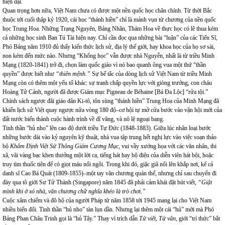
hiện đại.
Quan trọng hơn nữa, Việt
Nam
chưa có được một nền quốc học chân chính. Từ thời Bắc
thuộc tới cuối thập kỷ 1920, cái học “thánh hiền” chỉ là mảnh vụn từ chương của nền quốc
học Trung Hoa. Những Trạng Nguyên, Bảng Nhãn, Thám Hoa về thực học có lẽ thua kém
cả những học sinh Ban Tú Tài hiện nay. Chỉ cần đọc qua những bài “luận” của các Tiến Sĩ,
Phó Bảng năm 1910 đủ thấy kiến thức lịch sử, địa lý thế giới, hay khoa học của họ sơ sài,
non kém đến mức nào. Nhưng “Khổng học” vẫn được nhà Nguyễn, nhất là từ triều Minh
Mạng (1820-1841) trở đi, chọn làm quốc giáo vì nó bao quanh ông vua một thứ “thần
quyền” được biết như
“thiên mệnh.”
Sự bế tắc của dòng lịch sử Việt
Nam
từ triều Minh
Mạng còn có thêm một yếu tố khác: sự tranh chấp quyền lực với giòng trưởng, con cháu
Hoàng Tử Cảnh, người đã được Giám mục Pigneau de Béhaine [Bá Đa Lộc] “rửa tội.”
Chính sách ngược đãi giáo dân Ki-tô, tôn sùng “thánh hiền” Trung Hoa của Minh Mạng đã
khiến lịch sử Việt quay ngược nửa vòng 180 độ–cơ hội tự mở cửa bước vào vận hội mới của
đất nước biến thành cuộc hành trình về dĩ vãng, và nô lệ ngoại bang.
Tinh thần “hủ nho” lên cao độ dưới triều Tự Đức (1848-1883). Giữa lúc nhân loại bước
những bước dài vào kỷ nguyên kỹ thuật, nhà vua tập trung hết nghị lực vào việc soạn thảo
bộ
Khâm Định Việt Sử Thông Giám Cương Mục,
vui vầy xướng họa với các văn nhân, thi
xã, vãi vàng bạc khen thưởng một lời ca, tiếng hát hay bộ điệu của diễn viên hát bội, hoặc
truy tìm thuốc tiên để có giọt máu nối ngôi. Trong khi đó, giặc giã nổi lên khắp nơi, kể cả
danh sĩ Cao Bá Quát (1809-1855)–một tay văn chương quán thế, nhưng chỉ sau chuyến đi
đày qua tô giới Sư Tử Thành (Singapore) năm 1845 đã phải cảm khái đặt bút viết,
“Giật
mình khi ở xó nhà, văn chương chữ nghĩa khéo là trò chơi.”
Cuộc xâm chiếm và đô hộ của người Pháp từ năm 1858 tới 1945 mang lại cho Việt Nam
nhiều biến đổi. Tinh thần “hủ nho” tàn lụn dần. Nhưng lại thêm một cái “hủ” mới mà Phó
Bảng Phan Châu Trinh gọi là “hủ Tây.” Thay vì trích dẫn
Tử viết, Tử vân,
giới “trí thức” bắt