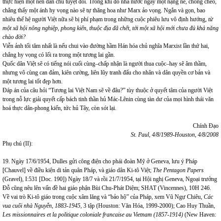
thực hiện một nền dân chủ tuyệt đối. Trong khi đó nhà nước ngày một nặng nề, chồng chéo,
chẳng thấy một ánh hy vọng nào sẽ tự thăng hoa như Marx ảo vọng. Ngắn và gọn, bao
nhiêu thế hệ người Việt nữa sẽ bị phí phạm trong những cuộc phiêu lưu vô định hướng,
từ
một xã hội nông nghiệp, phong kiến, thuộc địa đã chết, tới một xã hội mới chưa đủ khả năng
chào đời?
Viễn ảnh tối tăm nhất là nếu chui vào đường hầm Hán hóa chủ nghĩa Marxist lần thứ hai,
chẳng hy vọng có lối ra trong một tương lai gần.
Quốc dân Việt sẽ có tiếng nói cuối cùng–chấp nhận là người thua cuộc–hay sẽ âm thầm,
nhưng vô cùng can đảm, kiên cường, liên lũy tranh đấu cho nhân và dân quyền cơ bản và
một tương lai tốt đẹp hơn.
Đáp án của câu hỏi “Tương lai Việt Nam sẽ về đâu?” tùy thuộc ở quyết tâm của người Việt
trong nỗ lực giải quyết cấp bách tinh thần hủ Mác-Lênin cùng tàn dư của mọi hình thái văn
hoá thực dân-phong kiến, tức hủ Tây, còn sót lại.
Chính Đạo
St. Paul
, 4/8/1989-
Houston
, 4/8/2008
Phụ chú (II):
19. Ngày 17/6/1954, Dulles gửi công điện cho phái đoàn Mỹ ở Geneva, lưu ý Pháp
[Chauvel] về điều kiện di tản quân Pháp, và giáo dân Ki-tô Việt;
The Pentagon Papers
(Gravel), I:531 [Doc. 190]) Ngày 18/7 và rồi 21/7/1954, tại Hội nghị Geneva, Ngoại trưởng
Đỗ cũng nêu lên vấn đề hai giáo phận Bùi Chu-Phát Diệm; SHAT (Vincennes), 10H 246.
Về vai trò Ki-tô giáo trong cuộc xâm lăng và “bảo hộ” của Pháp, xem Vũ Ngự Chiêu,
Các
vua cuối nhà Nguyễn, 1883-1945,
3 tập (Houston: Văn Hóa, 1999-2000); Cao Huy Thuần,
Les missionnaires et la politique coloniale francaise au Vietnam (1857-1914)
(New Haven: