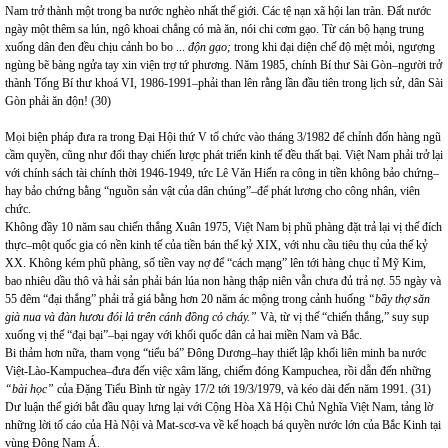
Nam
trở thành một trong ba nước nghèo nhất thế giới. Các tệ nạn xã hội lan tràn. Đất nước
ngày một thêm sa lún, ngô khoai chẳng có mà ăn, nói chi cơm gạo. Từ cán bộ hạng trung
xuống dân đen đều chịu cảnh bo bo ...
độn gạo;
trong khi đại diện chế độ mệt mỏi, ngượng
ngùng bẽ bàng ngửa tay xin viện trợ tứ phương.
Năm 1985, chính Bí thư Sài Gòn–người trở
thành Tổng Bí thư khoá VI, 1986-1991–phải than lên rằng lần đầu tiên trong lịch sử, dân Sài
Gòn phải ăn độn! (30)
Mọi biện pháp đưa ra trong Đại Hội thứ V tổ chức vào tháng 3/1982 để chỉnh đốn hàng ngũ
cầm quyền, cũng như đổi thay chiến lược phát triển kinh tế đều thất bại. Việt Nam phải trở lại
với chính sách tài chính thời 1946-1949, tức Lê Văn Hiến ra công in tiền không bảo chứng–
hay bảo chứng bằng “nguồn sản vật của dân chúng”–để phát lương cho công nhân, viên
chức.
Không đầy 10 năm sau chiến thắng Xuân 1975, Việt Nam bị phũ phàng đặt trả lại vị thế đích
thực–một quốc gia có nền kinh tế của tiền bán thế kỷ XIX, với nhu cầu tiêu thụ của thế kỷ
XX. Không kém phũ phàng, số tiền vay nợ để “cách mạng” lên tới hàng chục tỉ Mỹ Kim,
bao nhiêu dầu thô và hải sản phải bán lúa non hàng thập niên vẫn chưa đủ trả nợ. 55 ngày và
55 đêm “đại thắng” phải trả giá bằng hơn 20 năm ác mộng trong cảnh huống
“bầy thợ săn
già nua và đàn hươu đói lả trên cánh đồng cỏ cháy.”
Và, từ vị thế “chiến thắng,” suy sụp
xuống vị thế “đại bại”–bại ngay với khối quốc dân cả hai miền Nam và Bắc.
Bi thảm hơn nữa, tham vọng “tiểu bá” Đông Dương–hay thiết lập khối liên minh ba nước
Việt-Lào-Kampuchea–đưa đến việc xâm lăng, chiếm đóng Kampuchea, rồi dẫn đến những
“bài học”
của Đặng Tiểu Bình từ ngày 17/2 tới 19/3/1979, và kéo dài đến năm 1991. (31)
Dư luận thế giới bắt đầu quay lưng lại với Cộng Hòa Xã Hội Chủ Nghĩa Việt Nam, tảng lờ
những lời tố cáo của Hà Nội và Mat-scơ-va về kế hoạch bá quyền nước lớn của Bắc Kinh tại
vùng Đông Nam Á.