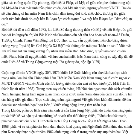
giữa các cường quốc Tây phương, đặc biệt là Pháp, và Mỹ; và giữa các phe nhóm trong nội
bộ Mỹ–hầu khai thác tinh thần phản chiến, đòi Mỹ rút quân, ngưng yểm trợ VNCH. Đại đa
số dân chúng cả hai miền Nam-Bắc chìm đắm trong đói khổ, chết chóc, thương tật, giữa
cảnh trên búa dưới đe–một bên là
“bạo lực cách mạng,”
và một bên là
bạo lực “dân chủ, tự
do.”
Bởi thế, dù đã ở thời điểm 1975, khi Liên Sô đang thương thảo với Mỹ về một Hiệp ước giới
hạn vũ khí nguyên tử; khi Bắc Kinh và Oat-shinh-tân bắt đầu hoà hoãn với nhau–Lê Duẩn,
Trường Chinh, Phạm Văn Đồng, Lê Đức Thọ, v.. v... vẫn quyết thực hiện cho bằng được
cuồng vọng “quá độ lên Chủ Nghĩa Xã Hội” mà không cần trải qua “khâu tư sản.” Một mặt
lừa dối bóc lột tận cùng xương tủy nhân dân miền Bắc. Mặt khác, quyết tâm đánh chiếm
miền Nam, biến tài nguyên nhân vật lực của hai miền Bắc-Nam thành công cụ xây đắp tân đế
quốc Liên Sô và Trung Cộng–trong một “ảo giác tự do, độc lập.”( 29)
Cuộc sụp đổ của VNCH ngày 30/4/1975 khiến Lê Duẩn không cần che dấu bạo lực cách
mạng nữa, loại bỏ dần Chính phủ Lâm Thời Miền Nam Việt Nam cùng hai tổ chức ngoại vi
MT/DT GPMN và
Liên Minh các lực lượng dân tộc dân chủ và hòa bình
(tức Mặt Trận II,
thành lập từ năm 1968). Trong men say chiến thắng, Hà Nội còn ngạo mạn đốt sách vở miền
Nam
, hạ ngục hàng trăm ngàn quân nhân, công chức miền
Nam
, đưa đến cảnh sụp đổ, ly tán
của hàng triệu gia đình. Trục xuất hàng trăm ngàn người Việt gốc Hoa khỏi đất nước, để thu
đoạt tài sản và tránh họa
“nạn kiều,”
khiến rúng động lương tâm nhân loại.
Trong khi đó, phần do lệnh cấm vận kinh tế của Liên bang Mỹ, phần do thiếu khả năng quản
trị và thiết kế, và hậu quả của những kế hoạch tiêu thổ kháng chiến, “đánh cho thật mạnh,
phá nát hậu cứ” của VNCH từ chiến dịch Tổng Công Kích-Tổng Khởi Nghĩa Mậu Thân
1968–phần vì sự tàn phá của bom đạn, thuốc khai quang mà Ngô Đình Diệm thúc dục chính
phủ Kennedy thực hiện từ năm 1962–tình trạng kinh tế trong nước suy sụp thảm hại. Việt