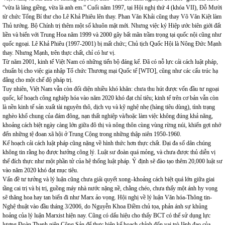
“vừa là láng giềng, vừa là anh em.” Cuối năm 1997, tại Hội nghị thứ 4 (khóa VII), Đỗ Mười
từ chức Tổng Bí thư cho Lê Khả Phiêu lên thay. Phan Văn Khải cũng thay Võ Văn Kiệt làm
Thủ tướng. Bộ Chính trị thêm một số khuôn mặt mới. Nhưng việc ký Hiệp ước biên giới đất
liền và biển với Trung Hoa năm 1999 và 2000 gây bất mãn trầm trọng tại quốc nội cũng như
quốc ngoại. Lê Khả Phiêu (1997-2001) bị mất chức; Chủ tịch Quốc Hội là Nông Đức Mạnh
thay. Nhưng Mạnh, trên thực chất, chỉ có hư vị.
Từ năm 2001, kinh tế Việt
Nam
có những tiến bộ đáng kể. Đã có nỗ lực cải cách luật pháp,
chuẩn bị cho việc gia nhập Tổ chức Thương mại Quốc tế [WTO], cũng như các cấu trúc hạ
đẳng cho một chế độ pháp trị.
Tuy nhiên, Việt Nam vẫn còn đối diện nhiều khó khăn: chưa thu hút được vốn đầu tư ngoại
quốc, kế hoạch công nghiệp hóa vào năm 2020 khó đạt chỉ tiêu; kinh tế trên cơ bản vẫn còn
là nền kinh tế sản xuất tài nguyên thô, dịch vụ và kỹ nghệ nhẹ (hàng tiêu dùng), tình trạng
nghèo khổ chung của đám đông, nạn thất nghiệp và/hoặc làm việc không đúng khả năng,
khoảng cách biệt ngày càng lớn giữa đô thị và nông thôn cùng vùng rừng núi, khiến gợi nhớ
đến những tệ đoan xã hội ở Trung Cộng trong những thập niên 1950-1960.
Kế hoạch cải cách luật pháp cũng nặng về hình thức hơn thực chất. Đại đa số dân chúng
không tin rằng họ được hưởng công lý. Luật sư đoàn quá mỏng, và chưa được thủ diễn vị
thế đích thực như một phần tử của hệ thống luật pháp. Ý định sẽ đào tạo thêm 20,000 luật sư
vào năm 2020 khó đạt mục tiêu.
Vấn đề tư tưởng và lý luận cũng chưa giải quyết xong–khoảng cách biệt quá lớn giữa giai
tầng cai trị và bị trị, guồng máy nhà nước nặng nề, chằng chéo, chưa thấy một ánh hy vọng
sẽ thăng hoa hay tan biến đi như Marx ảo vọng. Hội nghị về lý luận Văn hóa-Thông tin-
Nghệ thuật vào đầu tháng 3/2006, do Nguyễn Khoa Điềm chủ tọa, phản ánh sự khủng
hoảng của lý luận Marxist hiện nay. Cũng có dấu hiệu cho thấy BCT có thể sử dụng lực
lượng Đoàn Thanh niên Cộng Sản để thực hiện kế hoạch chỉnh đốn vai trò lãnh đạo của