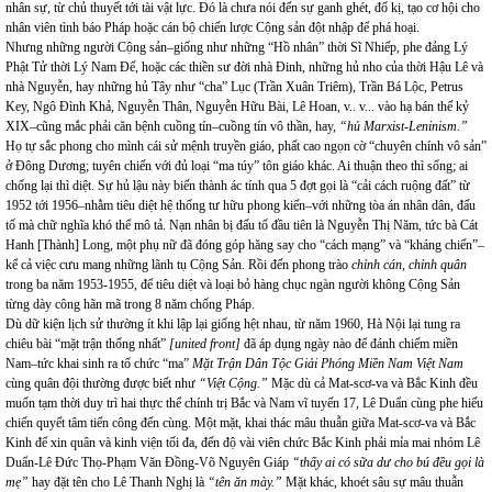
nhân sự, từ chủ thuyết tới tài vật lực. Đó là chưa nói đến sự ganh ghét, đố kị, tạo cơ hội cho
nhân viên tình báo Pháp hoặc cán bộ chiến lược Cộng sản đột nhập để phá hoại.
Nhưng những người Cộng sản–giống như những “Hồ nhân” thời Sĩ Nhiếp, phe đảng Lý
Phật Tử thời Lý Nam Đế, hoặc các thiền sư đời nhà Đinh, những hủ nho của thời Hậu Lê và
nhà Nguyễn, hay những hủ Tây như “cha” Lục (Trần Xuân Triêm), Trần Bá Lộc, Petrus
Key, Ngô Đình Khả, Nguyễn Thân, Nguyễn Hữu Bài, Lê Hoan, v.. v... vào hạ bán thế kỷ
XIX–cũng mắc phải căn bệnh cuồng tín–cuồng tín vô thần, hay,
“hủ Marxist-Leninism.”
Họ tự sắc phong cho mình cái sử mệnh truyền giáo, phất cao ngọn cờ “chuyên chính vô sản”
ở Đông Dương; tuyên chiến với đủ loại “ma túy” tôn giáo khác. Ai thuận theo thì sống; ai
chống lại thì diệt. Sự hủ lậu này biến thành ác tính qua 5 đợt gọi là “cải cách ruộng đất” từ
1952 tới 1956–nhằm tiêu diệt hệ thống tư hữu phong kiến–với những tòa án nhân dân, đấu
tố mà chữ nghĩa khó thể mô tả. Nạn nhân bị đấu tố đầu tiên là Nguyễn Thị Năm, tức bà Cát
Hanh [Thành] Long, một phụ nữ đã đóng góp hăng say cho “cách mạng” và “kháng chiến”–
kể cả việc cưu mang những lãnh tụ Cộng Sản. Rồi đến phong trào
chỉnh cán, chỉnh quân
trong ba năm 1953-1955, để tiêu diệt và loại bỏ hàng chục ngàn người không Cộng Sản
từng dày công hãn mã trong 8 năm chống Pháp.
Dù dữ kiện lịch sử thường ít khi lập lại giống hệt nhau, từ năm 1960, Hà Nội lại tung ra
chiêu bài “mặt trận thống nhất”
[united front]
đã áp dụng ngày nào để đánh chiếm miền
Nam–tức khai sinh ra tổ chức “ma”
Mặt Trận Dân Tộc Giải Phóng Miền Nam Việt Nam
cùng quân đội thường được biết như
“Việt Cộng.”
Mặc dù cả Mat-scơ-va và Bắc Kinh đều
muốn tạm thời duy trì hai thực thể chính trị Bắc và
Nam
vĩ tuyến 17, Lê Duẩn cùng phe hiếu
chiến quyết tâm tiến công đến cùng. Một mặt, khai thác mâu thuẫn giữa Mat-scơ-va và Bắc
Kinh để xin quân và kinh viện tối đa, đến độ vài viên chức Bắc Kinh phải mỉa mai nhóm Lê
Duẩn-Lê Đức Thọ-Phạm Văn Đồng-Võ Nguyên Giáp
“thấy ai có sữa dư cho bú đều gọi là
mẹ”
hay đặt tên cho Lê Thanh Nghị là
“tên ăn mày.”
Mặt khác, khoét sâu sự mâu thuẫn