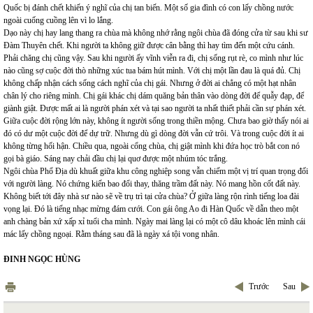
Quốc bị đánh chết khiến ý nghĩ của chị tan biến. Một số gia đình có con lấy chồng nước
ngoài cuống cuồng lên vì lo lắng.
Dạo này chị hay lang thang ra chùa mà không nhớ rằng ngôi chùa đã đóng cửa từ sau khi sư
Đàm Thuyên chết. Khi người ta không giữ được cân bằng thì hay tìm đến một cứu cánh.
Phải chăng chị cũng vậy. Sau khi người ấy vĩnh viễn ra đi, chị sống rụt rè, co mình như lúc
nào cũng sợ cuộc đời thò những xúc tua bám hút mình. Với chị một lần đau là quá đủ. Chị
không chấp nhận cách sống cách nghĩ của chị gái. Nhưng ở đời ai chẳng có một hạt nhân
chân lý cho riêng mình. Chị gái khác chị dám quăng bản thân vào dòng đời để quẫy đạp, để
giành giật. Được mất ai là người phán xét và tại sao người ta nhất thiết phải cần sự phán xét.
Giữa cuộc đời rộng lớn này, không ít người sống trong thiền mộng. Chưa bao giờ thấy nói ai
đó có dư một cuộc đời để dự trữ. Nhưng dù gì dòng đời vẫn cứ trôi. Và trong cuộc đời ít ai
không từng hối hận. Chiều qua, ngoài cổng chùa, chị giật mình khi đứa học trò bắt con nó
gọi bà giáo. Sáng nay chải đầu chị lại quơ được một nhúm tóc trắng.
Ngôi chùa Phổ Địa dù khuất giữa khu công nghiệp song vẫn chiếm một vị trí quan trọng đối
với người làng. Nó chứng kiến bao đổi thay, thăng trầm đất này. Nó mang hồn cốt đất này.
Không biết tới đây nhà sư nào sẽ về trụ trì tại cửa chùa? Ở giữa làng rộn rình tiếng loa đài
vọng lại. Đó là tiếng nhạc mừng đám cưới. Con gái ông Ao đi Hàn Quốc về dẫn theo một
anh chàng bản xứ xấp xỉ tuổi cha mình. Ngày mai làng lại có một cô dâu khoác lên mình cái
mác lấy chồng ngoại. Rằm tháng sau đã là ngày xá tội vong nhân.
ĐINH NGỌC HÙNG
Trước
Sau