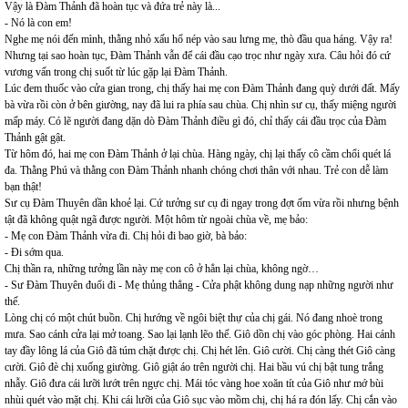
Vậy là Đàm Thảnh đã hoàn tục và đứa trẻ này là...
- Nó là con em!
Nghe mẹ nói đến mình, thằng nhỏ xấu hổ nép vào sau lưng mẹ, thò đầu qua háng. Vậy ra!
Nhưng tại sao hoàn tục, Đàm Thảnh vẫn để cái đầu cạo trọc như ngày xưa. Câu hỏi đó cứ
vương vấn trong chị suốt từ lúc gặp lại Đàm Thảnh.
Lúc đem thuốc vào cửa gian trong, chị thấy hai mẹ con Đàm Thảnh đang quỳ dưới đất. Mấy
bà vừa rồi còn ở bên giường, nay đã lui ra phía sau chùa. Chị nhìn sư cụ, thấy miệng người
mấp máy. Có lẽ người đang dặn dò Đàm Thảnh điều gì đó, chỉ thấy cái đầu trọc của Đàm
Thảnh gật gật.
Từ hôm đó, hai mẹ con Đàm Thảnh ở lại chùa. Hàng ngày, chị lại thấy cô cầm chổi quét lá
đa. Thằng Phú và thằng con Đàm Thảnh nhanh chóng chơi thân với nhau. Trẻ con dễ làm
bạn thật!
Sư cụ Đàm Thuyên dần khoẻ lại. Cứ tưởng sư cụ đi ngay trong đợt ốm vừa rồi nhưng bệnh
tật đã không quật ngã được
người. Một hôm từ ngoài chùa về, mẹ bảo:
- Mẹ con Đàm Thảnh vừa đi. Chị hỏi đi bao giờ, bà bảo:
- Đi sớm qua.
Chị thần ra, những tưởng lần này mẹ con cô ở hẳn lại chùa, không ngờ…
- Sư Đàm Thuyên đuổi đi - Mẹ thủng thẳng - Cửa phật không dung nạp những người như
thế.
Lòng chị có một chút buồn. Chị hướng về ngôi biệt thự của chị gái. Nó đang nhoè trong
mưa. Sao cánh cửa lại mở toang. Sao lại lạnh lẽo thế. Giô dồn chị vào góc phòng. Hai cánh
tay đầy lông lá của Giô đã túm chặt được chị. Chị hét lên. Giô cười. Chị càng thét Giô càng
cười. Giô đè chị xuống giường. Giô giật áo trên người chị. Hai bầu vú chị bật tung trắng
nhẫy. Giô đưa cái lưỡi lướt trên ngực chị. Mái tóc vàng hoe xoăn tít của Giô như mớ bùi
nhùi quét vào mặt chị. Khi cái lưỡi của Giô sục vào mồm chị, chị há ra đón lấy. Chị cắn vào