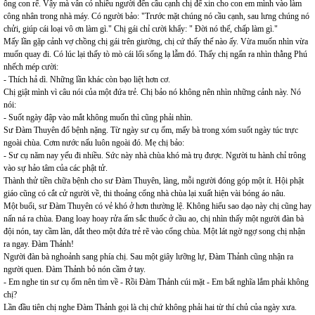
ông con rể. Vậy mà vẫn có nhiều người đến cầu cạnh chị để xin cho con em mình vào làm
công nhân trong nhà máy. Có người bảo: "Trước mặt chúng nó cầu cạnh, sau lưng chúng nó
chửi, giúp cái loại vô ơn làm gì." Chị gái chỉ cười khẩy: " Đời nó thế, chấp làm gì."
Mấy lần gặp cảnh vợ chồng chị gái trên giường, chị cứ thấy thế nào ấy. Vừa muốn nhìn vừa
muốn quay đi. Có lúc lại thấy tò mò cái lối sống lạ lẫm đó. Thấy chị ngẩn ra nhìn thằng Phú
nhếch mép cười:
- Thích hả dì. Những lần khác còn bạo liệt hơn cơ.
Chị giật mình vì câu nói của một đứa trẻ. Chị bảo nó không nên nhìn những cảnh này. Nó
nói:
- Suốt ngày đập vào mắt không muốn thì cũng phải nhìn.
Sư Đàm Thuyên đổ bệnh nặng. Từ ngày sư cụ ốm, mấy bà trong xóm suốt ngày túc trực
ngoài chùa. Cơm nước nấu luôn ngoài đó. Mẹ chị bảo:
- Sư cụ năm nay yếu đi nhiều. Sức này nhà chùa khó mà trụ được. Người tu hành chỉ trông
vào sự hảo tâm của các phật tử.
Thành thử tiền chữa bệnh cho sư Đàm Thuyên, làng, mỗi người đóng góp một ít. Hội phật
giáo cũng có cắt cử người về, thi thoảng cổng nhà chùa lại xuất hiện vài bóng áo nâu.
Một buổi, sư Đàm Thuyên có vẻ khó ở hơn thường lệ. Không hiểu sao dạo này chị cũng hay
nấn ná ra chùa. Đang loay hoay rửa ấm sắc thuốc ở cầu ao, chị nhìn thấy một người đàn bà
đội nón, tay cầm làn, dắt theo một đứa trẻ rẽ vào cổng chùa. Một lát ngờ ngợ song chị nhận
ra ngay. Đàm Thảnh!
Người đàn bà nghoảnh sang phía chị. Sau một giây lưỡng lự, Đàm Thảnh cũng nhận ra
người quen. Đàm Thảnh bỏ nón cầm ở tay.
- Em nghe tin sư cụ ốm nên tìm về - Rồi Đàm Thảnh cúi mặt - Em bất nghĩa lắm phải không
chị?
Lần đầu tiên chị nghe Đàm Thảnh gọi là chị chứ không phải hai từ thí chủ của ngày xưa.