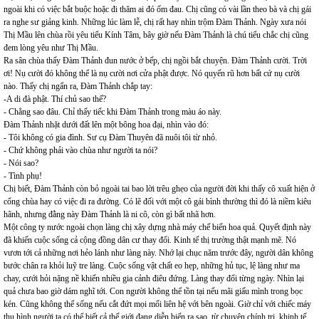
ngoài khi có việc bắt buộc hoặc đi thăm ai đó ốm đau. Chị cũng có vài lần theo bà và chị gái
ra nghe sư giảng kinh. Những lúc làm lễ, chị rất hay nhìn trộm Đàm Thảnh. Ngày xưa nói
Thị Mầu lên chùa rồi yêu tiểu Kính Tâm, bây giờ nếu Đàm Thảnh là chú tiểu chắc chị cũng
đem lòng yêu như Thị Mầu.
Ra sân chùa thấy Đàm Thảnh đun nước ở bếp, chị ngồi bắt chuyện. Đàm Thảnh cười. Trời
ơi! Nụ cười đó không thể là nụ cười nơi cửa phật được. Nó quyến rũ hơn bất cứ nụ cười
nào. Thấy chị ngẩn ra, Đàm Thảnh chắp tay:
-A di đà phật. Thí chủ sao thế?
- Chẳng sao đâu. Chỉ thấy tiếc khi Đàm Thảnh trong màu áo này.
Đàm Thảnh nhặt dưới đất lên một bông hoa đại, nhìn vào đó:
- Tôi không có gia đình. Sư cụ Đàm Thuyên đã nuôi tôi từ nhỏ.
- Chứ không phải vào chùa như người ta nói?
- Nói sao?
- Tình phụ!
Chị biết, Đàm Thảnh còn bỏ ngoài tai bao lời trêu ghẹo của người đời khi thấy cô xuất hiện ở
cổng chùa hay có việc đi ra đường. Có lẽ đối với một cô gái bình thường thì đó là niềm kiêu
hãnh, nhưng đằng này Đàm Thảnh là ni cô, còn gì bất nhã hơn.
Một công ty nước ngoài chọn làng chị xây dựng nhà máy chế biến hoa quả. Quyết định này
đã khiến cuộc sống cả cộng đồng dân cư thay đổi. Kinh tế thị trường thật mạnh mẽ. Nó
vươn tới cả những nơi hẻo lánh như làng này. Nhớ lại chục năm trước đây, người dân không
bước chân ra khỏi luỹ tre làng. Cuộc sống vật chất eo hẹp, những hủ tục, lệ làng như ma
chay, cưới hỏi nặng nề khiến nhiều gia cảnh điêu đứng. Làng thay đổi từng ngày. Nhìn lại
quả chưa bao giờ dám nghĩ tới. Con người không thể tồn tại nếu mãi giấu mình trong bọc
kén. Cũng không thể sống nếu cắt đứt mọi mối liên hệ với bên ngoài. Giờ chỉ với chiếc máy
thu hình người ta có thể biết cả thế giới đang diễn biến ra sao, từ chuyện chính trị, khinh tế