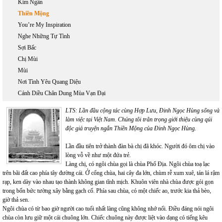
Kim Ngân
Thiền Mộng
You’re My Inspiration
Nghe Những Tự Tình
Sợi Bấc
Chị Mùi
Mùi
Nơi Tình Yêu Quang Diệu
Cánh Diều Chân Dung Mùa Vạn Đại
LTS: Lần đầu cộng tác cùng Hợp Lưu, Đinh Ngọc Hùng sống và
làm việc tại Việt Nam. Chúng tôi trân trọng giới thiệu cùng qúi
độc giả truyện ngắn Thiền Mộng của Đinh Ngọc Hùng.
Lần đầu tiên trở thành đàn bà chị đã khóc. Người đó ôm chị vào
lòng vỗ về như một đứa trẻ.
Làng chị, có ngôi chùa gọi là chùa Phổ Địa. Ngôi chùa toạ lạc
trên bãi đất cao phía tây đường cái. Ở cổng chùa, hai cây đa lớn, chùm rễ xum xuê, tán lá rậm
rạp, ken dày vào nhau tạo thành không gian tĩnh mịch. Khuôn viên nhà chùa được gói gọn
trong bốn bức tường xây bằng gạch cổ. Phía sau chùa, có một chiếc ao, trước kia thả bèo,
giờ thả sen.
Ngôi chùa có từ bao giờ người cao tuổi nhất làng cũng không nhớ nổi. Điều đáng nói ngôi
chùa còn lưu giữ một cái chuông lớn. Chiếc chuông này được liệt vào dạng có tiếng kêu