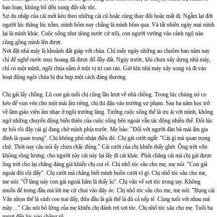
bạo loạn, khủng bố đến xung đột sắc tộc.
Sự du nhập của cái mới kéo theo những cái cũ hoặc cùng thay đổi hoặc mất đi. Ngẫm lại đời
người lúc thăng lúc trầm, mình hôm nay chẳng là mình hôm qua. Và tất nhiên ngày mai mình
lại là mình khác. Cuộc sống như dòng nước cứ trôi, con người vướng vào cảnh ngộ nào
cũng gồng mình lên được.
Nơi đặt nhà máy là khoảnh đất giáp với chùa. Chỉ mấy ngày những ao chuôm bao năm nay
chỉ để nghể nước mọc hoang đã được đổ đầy đất. Ngày trước, khi chưa xây dựng nhà máy,
chỉ có một mình, ngôi chùa nằm ở một vị trí cao ráo. Giờ khi nhà máy xây xong và đi vào
hoạt động ngôi chùa bị thu hẹp một cách đáng thương.
Chị gái lấy chồng. Lũ con gái tuổi chị cũng lần lượt về nhà chồng. Trong lúc chúng nó co
kéo để vun vén cho một mái ấm riêng, chị thi đậu vào trường sư phạm. Sau ba năm học trở
về làm giáo viên âm nhạc ở ngôi trường làng. Tưởng cuộc sống thế là ưu ái với mình, không
ngờ những chuyển động biến thiên của cuộc sống bên ngoài vẫn tác động nhiều thế. Đôi lúc
tự hỏi rồi đây cái gì đang chờ mình phía trước. Mẹ bảo: "Đối với người đàn bà mái ấm gia
đình là quan trọng". Chị không phủ nhận điều đó. Chị gái cười ngất: "Cái gì mà quan trọng
chứ. Thời nay câu nói ấy chưa chắc đúng." Cái cười của chị khiến thấy ghét. Ông trời vốn
không rộng lượng: cho người này cái này lại lấy đi cái khác. Phải chăng cái mà chị gái được
ông trời cho lại chẳng đáng giá khiến chị coi rẻ. Chị nhổ tóc sâu cho mẹ, mẹ nói: "Con gái
ngoài đôi rồi đấy". Chị cười mà chẳng biết mình buồn cười vì gì. Chị nhổ tóc sâu cho mẹ,
mẹ nói: "Ở làng này con gái ngoài hăm là thấy lo". Chị vân vê sợi tóc trong tay. Không
muốn để trong đầu mà lời mẹ cứ chui vào đáy óc. Chị nhổ tóc sâu cho mẹ, mẹ nói: "Bụng cái
Vân nhọn thế là sinh con trai đấy, đứa đầu là gái thế là đủ cả nếp tẻ. Cùng tuổi với nhau mà
mày…" Câu nói bỏ lửng của mẹ khiến chị đánh rơi sợi tóc. Chị nhổ tóc sâu cho mẹ. Tuổi ba
mươi đến lúc nào chẳng rõ.