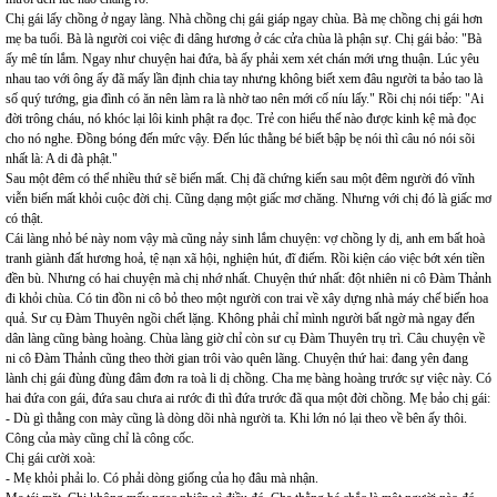
Chị gái lấy chồng ở ngay làng. Nhà chồng chị gái giáp ngay chùa. Bà mẹ chồng chị gái hơn
mẹ ba tuổi. Bà là người coi việc đi dâng hương ở các cửa chùa là phận sự. Chị gái bảo: "Bà
ấy mê tín lắm. Ngay như chuyện hai đứa, bà ấy phải xem xét chán mới ưng thuận. Lúc yêu
nhau tao với ông ấy đã mấy lần định chia tay nhưng không biết xem đâu người ta bảo tao là
số quý tướng, gia đình có ăn nên làm ra là nhờ tao nên mới cố níu lấy." Rồi chị nói tiếp: "Ai
đời trông cháu, nó khóc lại lôi kinh phật ra đọc. Trẻ con hiểu thế nào được kinh kệ mà đọc
cho nó nghe. Đồng bóng đến mức vậy. Đến lúc thằng bé biết bập bẹ nói thì câu nó nói sõi
nhất là: A di đà phật."
Sau một đêm có thể nhiều thứ sẽ biến mất. Chị đã chứng kiến sau một đêm người đó vĩnh
viễn biến mất khỏi cuộc đời chị. Cũng dạng một giấc mơ chăng. Nhưng với chị đó là giấc mơ
có thật.
Cái làng nhỏ bé này nom vậy mà cũng nảy sinh lắm chuyện: vợ chồng ly dị, anh em bất hoà
tranh giành đất hương hoả, tệ nạn xã hội, nghiện hút, đĩ điếm. Rồi kiện cáo việc bớt xén tiền
đền bù. Nhưng có hai chuyện mà chị nhớ nhất. Chuyện thứ nhất: đột nhiên ni cô Đàm Thảnh
đi khỏi chùa. Có tin đồn ni cô bỏ theo một người con trai về xây dựng nhà máy chế biến hoa
quả. Sư cụ Đàm Thuyên ngồi chết lặng. Không phải chỉ mình người bất ngờ mà ngay đến
dân làng cũng bàng hoàng. Chùa làng giờ chỉ còn sư cụ Đàm Thuyên trụ trì. Câu chuyện về
ni cô Đàm Thảnh cũng theo thời gian trôi vào quên lãng. Chuyện thứ hai: đang yên đang
lành chị gái đùng đùng đâm đơn ra toà li dị chồng. Cha mẹ bàng hoàng trước sự việc này. Có
hai đứa con gái, đứa sau chưa ai rước đi thì đứa trước đã qua một đời chồng. Mẹ bảo chị gái:
- Dù gì thằng con mày cũng là dòng dõi nhà người ta. Khi lớn nó lại theo về bên ấy thôi.
Công của mày cũng chỉ là công cốc.
Chị gái cười xoà:
- Mẹ khỏi phải lo. Có phải dòng giống của họ đâu mà nhận.