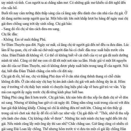
tay mình và tỉnh. Con người ta ai chẳng nằm mơ. Có những giấc mơ khiến cả đời nghĩ đến
còn xấu hổ.
Buổi tối nay cảm tưởng điện thắp sáng của cả làng này đều dành cho căn nhà của chị gái. Ở
đó đang nườm nượp người qua lại. Một bữa tiệc lớn mời khắp lượt họ hàng để ngày mai chị
gái theo chồng sang trời tây sinh sống. Chị gái bảo:
- Sang đó rồi chị sẽ tìm cách đưa em sang.
Chị lắc đầu:
- Không. Em sẽ nuôi thằng Phú.
Sư Đàm Thuyên qua đời. Ngày sư mất, cả làng chị từ người già đến trẻ đều ra đưa đám. Lúc
làm lễ hạ quan, chị cứ nấn ná chờ một người đàn bà có chiếc đầu trọc xuất hiện trước cửa
chùa. ĐàmThảnh đã không về. Có thể cô không biết về cái chết của vị sư già đã nuôi dưỡng
mình từ nhỏ. Cũng có thể mẹ con cô đã tới một nơi nào xa lắm. Hoặc giả vì một lời nguyền
nào đó của sư Đàm Thuyên, mà cô không được phép xuất hiện trong tang lễ của người. Nói
dại, biết đâu Đàm Thảnh chẳng còn trên cõi đời này.
Chị gái đi rồi, bố mẹ, chị và thằng Phú dọn về ở căn nhà rộng thênh thang có chỗ chân
không đi đến. Ở căn nhà này chị hay bị ám ảnh cảnh chị gái với anh chồng tây ân ái. Hôm
nay ở trường về chị thấy bực mình vì chuyện ông hiệu phó sắp về hưu giở trò ve vãn. Vậy
mà con người ấy ngày trước chị đã từng kính phục biết bao.
Thằng Phú càng lầm lì hơn trước. Chị gái bảo, khi nào bên đó thu xếp ổn định chị sẽ về đón
nó sang. Nhưng sẽ không bao giờ có cái ngày đó. Dáng nằm sõng xoài trong của nó với đứa
bạn gái thật khủng khiếp. Chúng nó chỉ là những đứa trẻ mới lớn. Chúng nó tìm thấy gì
trong cái trò chơi xác thịt ấy để rồi có kết cục như vậy. Chị gái điện về: "Thôi, nhờ dì thu xếp
yên lành cho cháu. Chị không chắc về được". Những lúc một mình chị hay nghĩ đến lời chị
gái. Nếu mình cũng lấy một ông tây thì sao nhỉ? Chắc chẳng sao. Giờ làng cũng có nhiều cô
gái sang Đài Loan lấy chồng. Thế nhưng hôm trước ti vi đưa tin một cô gái lấy chồng Hàn