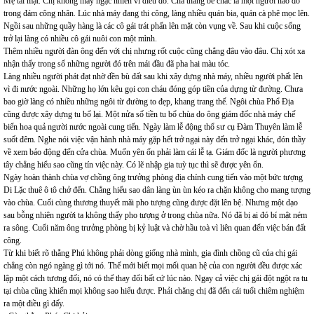
Mẹ tái mặt. Chị không mấy ngạc nhiên vì điều đó. Cha thằng bé chắc là một người nào đó
trong đám công nhân. Lúc nhà máy đang thi công, làng nhiều quán bia, quán cà phê mọc lên.
Ngồi sau những quầy hàng là các cô gái trát phấn lên mặt còn vụng về. Sau khi cuộc sống
trở lại làng có nhiều cô gái nuôi con một mình.
Thêm nhiều người đàn ông đến với chị nhưng rốt cuộc cũng chẳng đâu vào đâu. Chị xót xa
nhận thấy trong số những người đó trên mái đầu đã pha hai màu tóc.
Làng nhiều người phát đạt nhờ đền bù đất sau khi xây dựng nhà máy, nhiều người phất lên
vì đi nước ngoài. Những họ lớn kêu gọi con cháu đóng góp tiền của dựng từ đường. Chưa
bao giờ làng có nhiều những ngôi từ đường to đẹp, khang trang thế. Ngôi chùa Phổ Địa
cũng được xây dựng tu bổ lại. Một nửa số tiền tu bổ chùa do ông giám đốc nhà máy chế
biến hoa quả người nước ngoài cung tiến. Ngày làm lễ động thổ sư cụ Đàm Thuyên làm lễ
suốt đêm. Nghe nói việc vận hành nhà máy gặp hết trở ngại này đến trở ngại khác, đón thầy
về xem bảo động đến cửa chùa. Muốn yên ổn phải làm cái lễ tạ. Giám đốc là người phương
tây chẳng hiểu sao cũng tín việc này. Có lẽ nhập gia tuỳ tục thì sẽ được yên ổn.
Ngày hoàn thành chùa vợ chồng ông trưởng phòng địa chính cung tiến vào một bức tượng
Di Lặc thuê ô tô chở đến. Chẳng hiểu sao dân làng ùn ùn kéo ra chặn không cho mang tượng
vào chùa. Cuối cùng thương thuyết mãi pho tượng cũng được đặt lên bệ. Nhưng một dạo
sau bỗng nhiên người ta không thấy pho tượng ở trong chùa nữa. Nó đã bị ai đó bí mật ném
ra sông. Cuối năm ông trưởng phòng bị kỷ luật và chờ hầu toà vì liên quan đến việc bán đất
công.
Từ khi biết rõ thằng Phú không phải dòng giống nhà mình, gia đình chồng cũ của chị gái
chẳng còn ngó ngàng gì tới nó. Thế mới biết mọi mối quan hệ của con người đều được xác
lập một cách tương đối, nó có thể thay đổi bất cứ lúc nào. Ngay cả việc chị gái đột ngột ra tu
tại chùa cũng khiến mọi không sao hiểu được. Phải chăng chị đã đến cái tuổi chiêm nghiệm
ra một điều gì đấy.