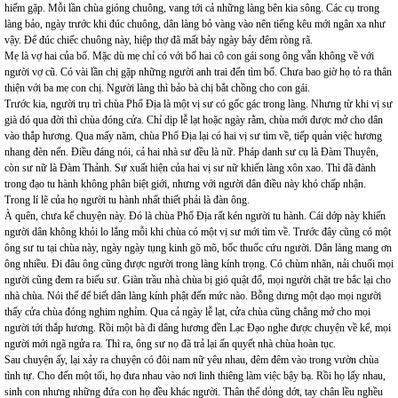
hiếm gặp. Mỗi lần chùa gióng chuông, vang tới cả những làng bên kia sông. Các cụ trong
làng bảo, ngày trước khi đúc chuông, dân làng bỏ vàng vào nên tiếng kêu mới ngân xa như
vậy. Để đúc chiếc chuông này, hiệp thợ đã mất bảy ngày bảy đêm ròng rã.
Mẹ là vợ hai của bố. Mặc dù mẹ chỉ có với bố hai cô con gái song ông vẫn không về với
người vợ cũ. Có vài lần chị gặp những người anh trai đến tìm bố. Chưa bao giờ họ tỏ ra thân
thiện với ba mẹ con chị. Người làng thì bảo bà chị bắt chồng cho con gái.
Trước kia, người trụ trì chùa Phổ Địa là một vị sư có gốc gác trong làng. Nhưng từ khi vị sư
già đó qua đời thì chùa đóng cửa. Chỉ dịp lễ lạt hoặc ngày rằm, chùa mới được mở cho dân
vào thắp hương. Qua mấy năm, chùa Phổ Địa lại có hai vị sư tìm về, tiếp quản việc hương
nhang đèn nến. Điều đáng nói, cả hai nhà sư đều là nữ. Pháp danh sư cụ là Đàm Thuyên,
còn sư nữ là Đàm Thảnh. Sự xuất hiện của hai vị sư nữ khiến làng xôn xao. Thì đã đành
trong đạo tu hành không phân biệt giới, nhưng với người dân điều này khó chấp nhận.
Trong lí lẽ của họ người tu hành nhất thiết phải là đàn ông.
À quên, chưa kể chuyện này. Đó là chùa Phổ Địa rất kén người tu hành. Cái dớp này khiến
người dân không khỏi lo lắng mỗi khi chùa có một vị sư mới tìm về. Trước đây cũng có một
ông sư tu tại chùa này, ngày ngày tụng kinh gõ mõ, bốc thuốc cứu người. Dân làng mang ơn
ông nhiều. Đi đâu ông cũng được người trong làng kính trọng. Có chùm nhãn, nải chuối mọi
người cũng đem ra biếu sư. Giàn trầu nhà chùa bị gió quật đổ, mọi người chặt tre bắc lại cho
nhà chùa. Nói thế để biết dân làng kính phật đến mức nào. Bỗng dưng một dạo mọi người
thấy cửa chùa đóng nghim nghỉm. Qua cả ngày lễ lạt, cửa chùa cũng chẳng mở cho mọi
người tới thắp hương. Rồi một bà đi dâng hương đền Lạc Đạo nghe được chuyện về kể, mọi
người mới ngã ngửa ra. Thì ra, ông sư nọ đã trả lại ấn quyết nhà chùa hoàn tục.
Sau chuyện ấy, lại xảy ra chuyện có đôi nam nữ yêu nhau, đêm đêm vào trong vườn chùa
tình tự. Cho đến một tối, họ đưa nhau vào nơi linh thiêng làm việc bậy bạ. Rồi họ lấy nhau,
sinh con nhưng những đứa con họ đều khác người. Thân thể dỏng dớt, tay chân lều nghều