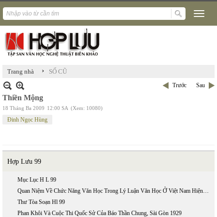
›
Trang nhà
SỐ CŨ
Trước
Sau
Thiền Mộng
18 Tháng Ba 2009
12:00 SA
(Xem: 10080)
Đinh Ngọc Hùng
Hợp Lưu 99
Mục Lục H L 99
Quan Niệm Về Chức Năng Văn Học Trong Lý Luận Văn Học Ở Việt Nam Hiện Nay
Thư Tòa Soạn Hl 99
Phan Khôi Và Cuộc Thi Quốc Sử Của Báo Thần Chung, Sài Gòn 1929