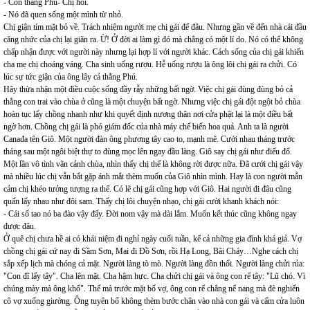
- Còn thằng Phú- Chị hỏi.
- Nó đã quen sống một mình từ nhỏ.
Chị giận tím mặt bỏ về. Trách nhiệm người mẹ chị gái để đâu. Nhưng gần về đến nhà cái đầu
căng nhức của chị lại giãn ra. Ừ! Ở đời ai làm gì đó mà chẳng có một lí do. Nó có thể không
chấp nhận được với người này nhưng lại hợp lí với người khác. Cách sống của chị gái khiến
cha mẹ chị choáng váng. Cha sinh uống rượu. Hễ uống rượu là ông lôi chị gái ra chửi. Có
lúc sự tức giận của ông lây cả thằng Phú.
Hãy thừa nhận một điều cuộc sống đầy rẫy những bất ngờ. Việc chị gái đùng đùng bỏ cả
thằng con trai vào chùa ở cũng là một chuyện bất ngờ. Nhưng việc chị gái đột ngột bỏ chùa
hoàn tục lấy chồng nhanh như khi quyết định nương thân nơi cửa phật lại là một điều bất
ngờ hơn. Chồng chị gái là phó giám đốc của nhà máy chế biến hoa quả. Anh ta là người
Canađa tên Giô. Một người đàn ông phương tây cao to, mạnh mẽ. Cưới nhau tháng trước
tháng sau một ngôi biệt thự to đùng mọc lên ngay đầu làng. Giô say chị gái như điếu đổ.
Một lần vô tình vãn cảnh chùa, nhìn thấy chị thế là không rời được nữa. Đã cưới chị gái vậy
mà nhiều lúc chị vẫn bắt gặp ánh mắt thèm muốn của Giô nhìn mình. Hay là con người mẫn
cảm chị khéo tưởng tượng ra thế. Có lẽ chị gái cũng hợp với Giô. Hai người đi đâu cũng
quấn lấy nhau như đôi sam. Thấy chị lôi chuyện nhạo, chị gái cười khanh khách nói:
- Cái số tao nó ba đào vậy đấy. Đời nom vậy mà dài lắm. Muốn kết thúc cũng không ngay
được đâu.
Ở quê chị chưa hề ai có khái niệm đi nghỉ ngày cuối tuần, kể cả những gia đình khá giả. Vợ
chồng chị gái cứ nay đi Sầm Sơn, Mai đi Đồ Sơn, rồi Hạ Long, Bãi Cháy…Nghe cách chị
sắp xếp lịch mà chóng cả mặt. Người làng tò mò. Người làng đồn thổi. Người làng chửi rủa:
"Con đĩ lấy tây". Cha lên mặt. Cha hậm hực. Cha chửi chị gái và ông con rể tây: "Lũ chó. Vì
chúng mày mà ông khổ". Thế mà trước mặt bố vợ, ông con rể chẳng nể nang mà đè nghiến
cô vợ xuống giường. Ông tuyên bố không thèm bước chân vào nhà con gái và cấm cửa luôn