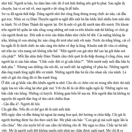
như khỉ. Người ta bảo, họ dám làm việc đó ở nơi linh thiêng nên giờ bị phạt. Sau ngần ấy
chuyện, hai vị sư nữ về, mọi người e dè cũng là dễ hiểu.
Sư cụ đã ngoài thất thập. Dáng người nhỏ thó rộng lùng thùng trong chiếc áo nâu, cái đầu
gọt trọc. Nhìn sư cụ Đàm Thuyên người ta nghĩ đến một bà lão khắc khổ nhiều hơn một nhà
tu hành. Ni cô Đàm Thảnh thì ngược lại. Đó là một cô gái độ mười tám đôi mươi. Dù khoác
trên người bộ quần áo nâu sồng song những nét toát ra trên khuôn mặt thì không có chút gì
của người thoát tục. Đôi mắt to tròn sâu thăm thẳm như chốn bể đời. Cái miệng không ăn
trầu, không tô son nhưng lúc nào cũng đỏ tươi như một vệt máu. Nước da trắng hồng, cái cổ
ba ngấn lồ lộ dưới chiếc áo nâu càng tôn thêm vẻ đẹp lạ lùng. Khuôn mặt đó vừa có những
nét trần tục vừa mang nét không trần thế. "Một người con gái như thế sao lại gởi thân nơi
cửa phật?". Mỗi lần nhìn thấy Đàm Thảnh cầm chổi quét lá đa thấp thoáng ở cổng chùa, mọi
người lại xì xào bảo nhau: "Chắc cuộc đời có gì uẩn khúc?". "Mới mười mấy tuổi đầu hẳn bị
tình phụ.". Nhưng sau những câu nói đó, sự nuối tiếc lại nghiêng về phía họ. Những người
đàn ông trạnh lòng nghĩ đến vợ mình. Những người đàn bà tủi cho nhan sắc của mình. Là
một cô gái chị cũng đã có lần trạnh lòng.
Ở đời, cái gì khắc sâu đều khiến người ta nhớ. Cho dù có chôn vùi nó trong tiền thức thì một
ngày kia nó vẫn sống lại như giấc mơ. Với chị đó là cái đêm ngắn ngủi ấy. Những ngón tay
bấu chặt vào hông. Những cú huých. Không gian bốn bề ma mị. Khi người đàn bà không tự
nguyện thì người đàn ông sẽ tìm cách chiếm đoạt.
- Lần đầu à?- Người đó hỏi.
Chị gật đầu. Nếu đó có thể gọi đó là một mối tình.
Mỗi ngày rằm và đầu tháng bà ngoại lại mang hoa quả, thẻ hương ra chùa thắp. Chị gái là
người thường được bà cho theo xách làn. Mẹ phát cáu bảo: "Con gái gì mà suốt ngày lân la
cửa chùa". Mẹ còn tuyên bố từ sau cấm chỉ không cho đi. Mẹ ngại ra chùa. Chắc tại bà tiếc
việc. Mẹ là người suốt đời không muốn một phút tay chân đươc nghỉ ngơi. Mẹ chỉ đi ra