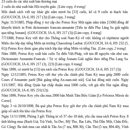
23 cuốn do các nhà xuất bản thương mại.
2 cuốn do nhà xuất bản Hội truyền giáo.
[Làm copy, 4 trang]
Một danh sách viết tay khác ghi năm mươi ba [53] cuốn, kể cả 9 cuốn in thạch bản.
(GOUCOCH, IA-6, HS 217 (3)) [Làm copy, 3 trang]
Ngày 31/3/1885, Pháp đồng ý trợ cấp cho Petrus Key Một ngàn năm trăm [1500] đồng để
khuyến khích in Petit dictionnaire francais-annamite [Tiểu tự điển Pha Lăng Sa giải nghĩa
qua tiếng Annam]. (GOUCOCH, IA-6, HS 217 (3)) [Làm copy, 4 trang]
7/7/1888, Petrus Key viết thư cho Thống soái Nam Kỳ về việc không có répétiteur người
Miên cho lớp dạy tiếng Miên tại trường Chasseloup Laubat. (GOUCOCH, IA-6, HS 232 (5,
61)) Petrus Key được giao phụ trách lớp dạy tiếng Miên và tiếng Tàu.
[Làm copy, 2 trang]
Năm 1889, Petrus Key xuất bản cuốn Tự điển Việt-Pháp, với tựa đề nguyên văn như sau:
Dictionnaire Annamite-Francais / Tự vị tiếng Annam Giải nghĩa theo tiếng Pha Lang Sa.
(GOUCOCH, IA-6, HS 217 (3), 223) [Làm copy, 6 trang]
Năm 1890, có mười ba [13] tựa sách của Petrus Key. (GOUCOCH, IA-6, HS 217 (3))
Ngày 12/12/1895, Petrus Key viết thư yêu cầu chính phủ Nam Kỳ mua giúp 2000 cuốn
Cours d’Annamite parlé [Bài giảng tiếng An-nam-mít nói]. Giá hai đồng một cuốn. Ngày
13/1/1897, Hội đồng Quản hạt chấp thuận mua 1000 cuốn, với giá tiền Hai ngàn đồng.
(GOUCOCH, IA-6, HS 231(12))
Năm 1896, Petrus Key yêu cầu mua 2000 bản Minh Tâm Bửu Giám [Le Précieux Miroir du
Coeur].
Ngày 3 và 26/10/1898, Bà quả phụ Petrus Key gửi thư yêu cầu chính phủ Nam Kỳ mua
giúp số sách tồn kho của Petrus Key.
Ngày 11/11/1898, Phòng 3 gửi Thông tư số 37 cho 18 tỉnh, yêu cầu mua sách Petrus Key. 8
tỉnh không mua (Rạch Giá, Trà Vinh, Sa Dec, Mỹ Tho, Bạc Liêu, Thủ Dầu Một, Châu Đốc,
Gò Công). Ba tỉnh mua cao nhất là Tân An (7 tựa, $98.30), Cần Thơ (5 tựa, $94.40), Vĩnh