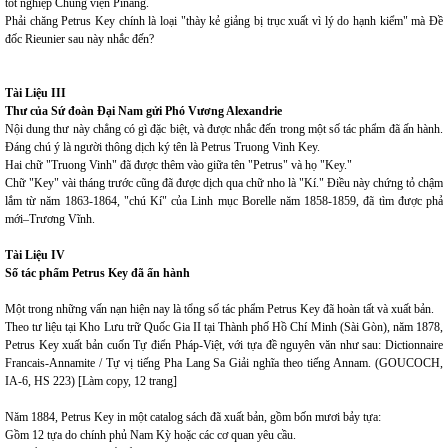
tốt nghiệp Chủng viện Pinang.
Phải chăng Petrus Key chính là loại "thày kẻ giảng bị trục xuất vì lý do hạnh kiểm" mà Đề
đốc Rieunier sau này nhắc đến?
Tài Liệu III
Thư của Sứ đoàn Đại Nam gửi Phó Vương Alexandrie
Nội dung thư này chẳng có gì đặc biệt, và được nhắc đến trong một số tác phẩm đã ấn hành.
Đáng chú ý là người thông dịch ký tên là Petrus Truong Vinh Key.
Hai chữ "Truong Vinh" đã được thêm vào giữa tên "Petrus" và họ "Key."
Chữ "Key" vài tháng trước cũng đã được dịch qua chữ nho là "Kí." Điều này chứng tỏ chậm
lắm từ năm 1863-1864, "chú Kí" của Linh mục Borelle năm 1858-1859, đã tìm được phả
mới–Trương Vĩnh.
Tài Liệu IV
Số tác phẩm Petrus Key đã ấn hành
Một trong những vấn nạn hiện nay là tổng số tác phẩm Petrus Key đã hoàn tất và xuất bản.
Theo tư liệu tại Kho Lưu trữ Quốc Gia II tại Thành phố Hồ Chí Minh (Sài Gòn), năm 1878,
Petrus Key xuất bản cuốn Tự điển Pháp-Việt, với tựa đề nguyên văn như sau: Dictionnaire
Francais-Annamite / Tự vị tiếng Pha Lang Sa Giải nghĩa theo tiếng Annam. (GOUCOCH,
IA-6, HS 223) [Làm copy, 12 trang]
Năm 1884, Petrus Key in một catalog sách đã xuất bản, gồm bốn mươi bảy tựa:
Gồm 12 tựa do chính phủ Nam Kỳ hoặc các cơ quan yêu cầu.