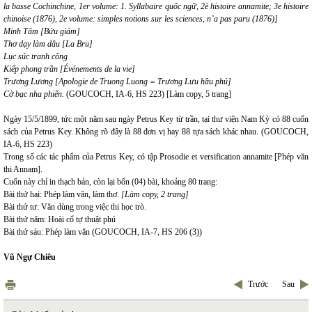
la basse Cochinchine, 1er volume: 1. Syllabaire quốc ngữ, 2è histoire annamite; 3e histoire
chinoise (1876), 2e volume: simples notions sur les sciences, n’a pas paru (1876)]
Minh Tâm [Bửu giám]
Thơ dạy làm dâu [La Bru]
Lục súc tranh công
Kiếp phong trần [Événements de la vie]
Trương Lương [Apologie de Truong Luong = Trương Lưu hầu phú]
Cờ bạc nha phiến.
(GOUCOCH, IA-6, HS 223) [Làm copy, 5 trang]
Ngày 15/5/1899, tức một năm sau ngày Petrus Key từ trần, tại thư viện Nam Kỳ có 88 cuốn
sách của Petrus Key. Không rõ đây là 88 đơn vị hay 88 tựa sách khác nhau. (GOUCOCH,
IA-6, HS 223)
Trong số các tác phẩm của Petrus Key, có tập Prosodie et versification annamite [Phép văn
thi Annam].
Cuốn này chỉ in thạch bản, còn lại bốn (04) bài, khoảng 80 trang:
Bài thứ hai: Phép làm văn, làm thơ.
[Làm copy, 2 trang]
Bài thứ tư: Văn dùng trong việc thi học trò.
Bài thứ năm: Hoài cổ tự thuật phú
Bài thứ sáu: Phép làm văn (GOUCOCH, IA-7, HS 206 (3))
Vũ Ngự Chiêu
Trước
Sau