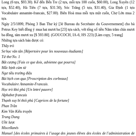
Long (6 tựa, $93.30). Kế đến Bến Tre (2 tựa, mỗi tựa 100 cuốn, $60.00), Long Xuyên (12
tựa, $52.40), Hà Tiên (7 tựa, $31.50), Sóc Trăng (5 tựa, $31.40), Gia Định (1 tựa
Vocabulaire annamite-francais, $27.00). Biên Hoà mua mỗi tựa một cuốn, Chợ Lớn mua 2
tựa.
Ngày 2/5/1899, Phòng 3 Ban Thư ký [3è Bureau du Secrétaire du Gouvernement] cho bà
Petrus Key biết đồng ý mua hai mươi ba [23] tựa sách, với tổng số tiền Năm trăm chín mươi
ba đồng, tám mươi xu [$ 593.80]. (GOUCOCH, IA-6, HS 223) [Làm copy, 5 trang]
Những tựa sách bán được có:
Thầy trò
Sơ học văn tân [Répertoire pour les nouveaux étudiants]
Tứ thơ No. 1
Bất cượng [Fais ce que dois, advienne que pourra]
Mắc bịnh cúm từ
Ngư tiều trường điệu
Bài hịch con qụa [Proscription des corbeaux]
Vocabulaire Annamite-Francais.
Học trò khó phú [Un lettré pauvre]
Alphabet francais
Thạnh suy bỉ thói phú [Caprices de la fortune]
Phan Trần
Kim Vân Kiều truyện
Trung Dung
Ước lược
Miscellanés
Manuel [des écoles primaires à l’usage des jeunes élèves des écoles de l’administration de