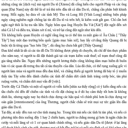
những cộng tác [dịch vụ] mà người Da tô [Xtiens] đã cống hiến cho người Pháp và các ông
quan [Đại Nam] này đã thề là sẽ trả thù trên đầu tất cả dân Da tô, chẳng cần phân biệt khinh
trọng. Mỗi ngày, họ đưa về các tỉnh Mỹ Tho và Long Hồ [Vĩnh Long] những biện pháp
ngày càng nghiêm ngặt chống lại tín đồ Da tô và trên hết, là kiểm soát gắt gao. Chỉ cần hơi
nghi ngờ thôi là họ tra tấn liền. Ngày hôm qua ông Huyện Ba Vát [Xát?] đột ngột đến xét
nhà Cả Lễ và điều tra, khám xét tỉ mỉ, và trở lại cũng đột ngột như khi đến.
Tôi không hiểu quan Huyện có nghĩ rằng ông ta có thể tìm ra một giáo sĩ Âu Châu [ "Thầy
Tây"] hay một đạo trường bổn quốc [giáo mục bản xứ], hay lấy cớ rằng thầy Quang đã bị
buộc tội là từng qua "học bên Tây", dù rằng họ chưa bắt giữ [Thầy Quang]
Đau khổ nhất là tất cả các tín đồ Da Tô không được phép di chuyển, dù chỉ để tìm thực phẩm
cho năm nay, vì người ta đã đặt thánh giá tại các trạm kiểm soát thuế; số trạm thuế cũng đã
gia tăng nhiều lần. Ngay đến những người lương thiện cũng không dám mạo hiểm đi buôn
bán vì các quan đã trưng thu tất cả tàu thuyền của dân. Lúa đã chín, có thể rụng xuống gốc vì
người làm mùa và người mua đều đau khổ, và chẳng thiếu gì người lương đã bày tỏ ý muốn
thấy tàu Tây sớm đến đánh chiếm các tỉnh để chấm dứt cảnh lính tráng cướp bóc, tàn phá
ruộng vườn, và chấm dứt mọi vấn đề [việc].
Trước đây Cả Thiện và một số người có viễn kiến [nhìn xa thấy rộng] có ý kiến rằng nếu các
tầu chiến chỉ đến để chiếm các tỉnh và rồi đặt chúng ta ở đó họ cảm thấy tốt hơn là không
dính líu, nhưng ngày nay họ thích chịu đựng các hậu quả vô chính phủ hơn là chịu đựng sự
oán giận [retentissment] của ông Thượng, người chắc chắn sẽ trút mọi sự tức giận lên đầu
giáo dân Da tô.
Tại đây, ai nấy đều run sợ cho tính mạng họ. Trong khi mà nếu các tỉnh bị tàn phá, và nếu có
phương tiện đưa xuống đây 1 hay 2 chiến hạm, người ta chẳng mong gì hơn là ngăn chặn ăn
cướp và mỗi làng sẽ có 1 cơ quan hành chính riêng, và nếu giáo dân Da tô [được ở lại làng
cũ] thoát khỏi cảnh săn giết, thương mại sẽ bắt đầu trở lại và mỗi gia đình sẽ có khả năng sản