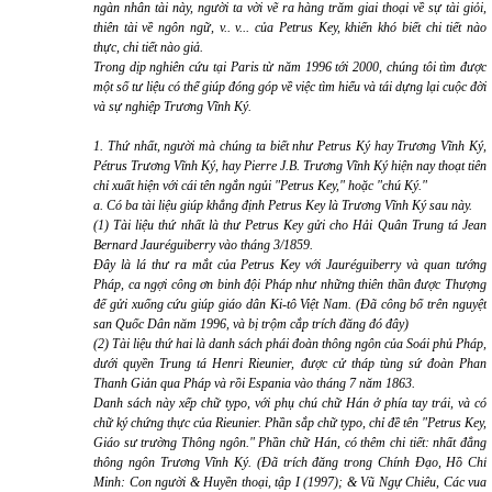
ngàn nhân tài này, người ta vời vẽ ra hàng trăm giai thoại về sự tài giỏi,
thiên tài về ngôn ngữ, v.. v... của Petrus Key, khiến khó biết chi tiết nào
thực, chi tiết nào giả.
Trong dịp nghiên cứu tại Paris từ năm 1996 tới 2000, chúng tôi tìm được
một số tư liệu có thể giúp đóng góp về việc tìm hiểu và tái dựng lại cuộc đời
và sự nghiệp Trương Vĩnh Ký.
1. Thứ nhất, người mà chúng ta biết như Petrus Ký hay Trương Vĩnh Ký,
Pétrus Trương Vĩnh Ký, hay Pierre J.B. Trương Vĩnh Ký hiện nay thoạt tiên
chỉ xuất hiện với cái tên ngắn ngủi "Petrus Key," hoặc "chú Ký."
a. Có ba tài liệu giúp khẳng định Petrus Key là Trương Vĩnh Ký sau này.
(1) Tài liệu thứ nhất là thư Petrus Key gửi cho Hải Quân Trung tá Jean
Bernard Jauréguiberry vào tháng 3/1859.
Đây là lá thư ra mắt của Petrus Key với Jauréguiberry và quan tướng
Pháp, ca ngợi công ơn binh đội Pháp như những thiên thần được Thượng
đế gửi xuống cứu giúp giáo dân Ki-tô Việt Nam. (Đã công bố trên nguyệt
san Quốc Dân năm 1996, và bị trộm cắp trích đăng đó đây)
(2) Tài liệu thứ hai là danh sách phái đoàn thông ngôn của Soái phủ Pháp,
dưới quyền Trung tá Henri Rieunier, được cử tháp tùng sứ đoàn Phan
Thanh Giản qua Pháp và rồi Espania vào tháng 7 năm 1863.
Danh sách này xếp chữ typo, với phụ chú chữ Hán ở phía tay trái, và có
chữ ký chứng thực của Rieunier. Phần sắp chữ typo, chỉ đề tên "Petrus Key,
Giáo sư trường Thông ngôn." Phần chữ Hán, có thêm chi tiết: nhất đẳng
thông ngôn Trương Vĩnh Ký. (Đã trích đăng trong Chính Đạo, Hồ Chí
Minh: Con người & Huyền thoại, tập I (1997); & Vũ Ngự Chiêu, Các vua