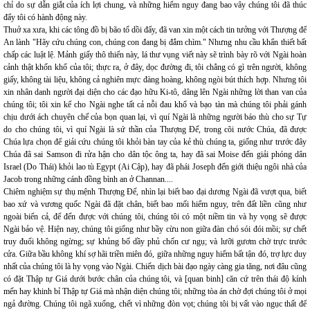
chỉ do sự dẫn giắt của ích lợi chung, và những hiểm nguy đang bao vây chúng tôi đã thúc
đẩy tôi có hành động này.
Thuở xa xưa, khi các tông đồ bị bão tố dồi đẩy, đã van xin một cách tin tưởng với Thượng đế
An lành "Hãy cứu chúng con, chúng con đang bị đắm chìm." Nhưng nhu cầu khẩn thiết bất
chấp các luật lệ. Mảnh giấy thô thiển này, lá thư vụng viết này sẽ trình bày rõ với Ngài hoàn
cảnh thật khốn khổ của tôi; thực ra, ở đây, dọc đường đi, tôi chẳng có gì trên người, không
giấy, không tài liệu, không cả nghiên mực đàng hoàng, không ngòi bút thích hợp. Nhưng tôi
xin nhân danh người đại diện cho các đạo hữu Ki-tô, dâng lên Ngài những lời than van của
chúng tôi; tôi xin kể cho Ngài nghe tất cả nỗi đau khổ và bạo tàn mà chúng tôi phải gánh
chịu dưới ách chuyên chế của bọn quan lại, vì quí Ngài là những người báo thù cho sự Tự
do cho chúng tôi, vì quí Ngài là sứ thần của Thượng Đế, trong cõi nước Chúa, đã được
Chúa lựa chọn để giải cứu chúng tôi khỏi bàn tay của kẻ thù chúng ta, giống như trước đây
Chúa đã sai Samson đi rửa hận cho dân tộc ông ta, hay đã sai Moise đến giải phóng dân
Israel (Do Thái) khỏi lao tù Egypt (Ai Cập), hay đã phái Joseph đến giới thiệu ngôi nhà của
Jacob trong những cánh đồng bình an ở Channan....
Chiêm nghiệm sự thụ mệnh Thượng Đế, nhìn lại biết bao đại dương Ngài đã vượt qua, biết
bao xứ và vương quốc Ngài đã đặt chân, biết bao mối hiểm nguy, trên đất liền cũng như
ngoài biển cả, để đến được với chúng tôi, chúng tôi có một niềm tin và hy vọng sẽ được
Ngài bảo vệ. Hiện nay, chúng tôi giống như bầy cừu non giữa đàn chó sói đói mồi; sự chết
truy đuổi không ngừng; sự khủng bố dầy phủ chốn cư ngụ; và lưỡi gươm chờ trực trước
cửa. Giữa bầu không khí sợ hãi triền miên đó, giữa những nguy hiểm bất tận đó, trợ lực duy
nhất của chúng tôi là hy vọng vào Ngài. Chiến dịch bài đạo ngày càng gia tăng, nơi đâu cũng
có đặt Thập tự Giá dưới bước chân của chúng tôi, và [quan binh] căn cứ trên thái độ kính
mến hay khinh bỉ Thập tự Giá mà nhận diện chúng tôi; những tòa án chờ đợi chúng tôi ở mọi
ngả đường. Chúng tôi ngã xuống, chết vì những đòn vọt; chúng tôi bị vất vào ngục thất để