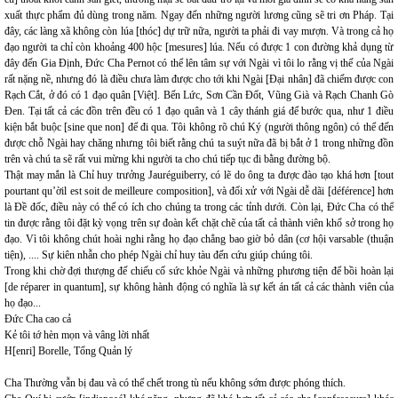
xuất thực phẩm đủ dùng trong năm. Ngay đến những người lương cũng sẽ tri ơn Pháp. Tại
đây, các làng xã không còn lúa [thóc] dự trữ nữa, người ta phải đi vay mượn. Và trong cả họ
đạo người ta chỉ còn khoảng 400 hộc [mesures] lúa. Nếu có được 1 con đường khả dụng từ
đây đến Gia Định, Đức Cha Pernot có thể lên tâm sự với Ngài vì tôi lo rằng vị thế của Ngài
rất nặng nề, nhưng đó là điều chưa làm được cho tới khi Ngài [Đại nhân] đã chiếm được con
Rạch Cắt, ở đó có 1 đạo quân [Việt]. Bến Lức, Sơn Cần Đốt, Vũng Già và Rạch Chanh Gò
Đen. Tại tất cả các đồn trên đều có 1 đạo quân và 1 cây thánh giá để bước qua, như 1 điều
kiện bắt buộc [sine que non] để đi qua. Tôi không rõ chú Ký (người thông ngôn) có thể đến
được chỗ Ngài hay chăng nhưng tôi biết rằng chú ta suýt nữa đã bị bắt ở 1 trong những đồn
trên và chú ta sẽ rất vui mừng khi người ta cho chú tiếp tục đi bằng đường bộ.
Thật may mắn là Chỉ huy trưởng Jauréguiberry, có lẽ do ông ta được đào tạo khá hơn [tout
pourtant qu’ờil est soit de meilleure composition], và đối xử với Ngài dễ dãi [déférence] hơn
là Đề đốc, điều này có thể có ích cho chúng ta trong các tỉnh dưới. Còn lại, Đức Cha có thể
tin được rằng tôi đặt kỳ vọng trên sự đoàn kết chặt chẽ của tất cả thành viên khổ sở trong họ
đạo. Vì tôi không chút hoài nghi rằng họ đạo chẳng bao giờ bỏ dân (cơ hội varsable (thuận
tiện), .... Sự kiên nhẫn cho phép Ngài chỉ huy tàu đến cứu giúp chúng tôi.
Trong khi chờ đợi thượng đế chiếu cố sức khỏe Ngài và những phương tiện để bồi hoàn lại
[de réparer in quantum], sự không hành động có nghĩa là sự kết án tất cả các thành viên của
họ đạo...
Đức Cha cao cả
Kẻ tôi tớ hèn mọn và vâng lời nhất
H[enri] Borelle, Tổng Quản lý
Cha Thường vẫn bị đau và có thể chết trong tù nếu không sớm được phóng thích.