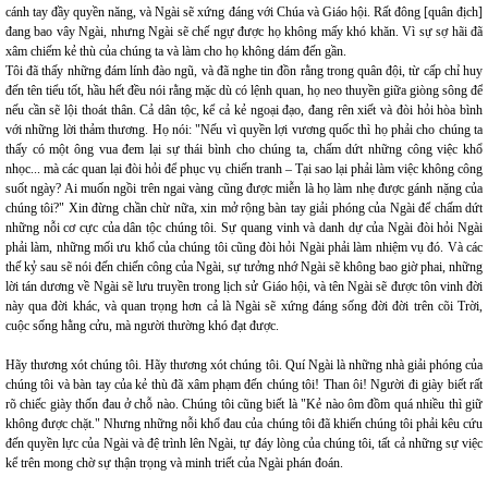
cánh tay đầy quyền năng, và Ngài sẽ xứng đáng với Chúa và Giáo hội. Rất đông [quân địch]
đang bao vây Ngài, nhưng Ngài sẽ chế ngự được họ không mấy khó khăn. Vì sự sợ hãi đã
xâm chiếm kẻ thù của chúng ta và làm cho họ không dám đến gần.
Tôi đã thấy những đám lính đào ngũ, và đã nghe tin đồn rằng trong quân đội, từ cấp chỉ huy
đến tên tiểu tốt, hầu hết đều nói rằng mặc dù có lệnh quan, họ neo thuyền giữa giòng sông để
nếu cần sẽ lội thoát thân. Cả dân tộc, kể cả kẻ ngoại đạo, đang rên xiết và đòi hỏi hòa bình
với những lời thảm thương. Họ nói: "Nếu vì quyền lợi vương quốc thì họ phải cho chúng ta
thấy có một ông vua đem lại sự thái bình cho chúng ta, chấm dứt những công việc khổ
nhọc... mà các quan lại đòi hỏi để phục vụ chiến tranh – Tại sao lại phải làm việc không công
suốt ngày? Ai muốn ngồi trên ngai vàng cũng được miễn là họ làm nhẹ được gánh nặng của
chúng tôi?" Xin đừng chần chừ nữa, xin mở rộng bàn tay giải phóng của Ngài để chấm dứt
những nỗi cơ cực của dân tộc chúng tôi. Sự quang vinh và danh dự của Ngài đòi hỏi Ngài
phải làm, những mối ưu khổ của chúng tôi cũng đòi hỏi Ngài phải làm nhiệm vụ đó. Và các
thế kỷ sau sẽ nói đến chiến công của Ngài, sự tưởng nhớ Ngài sẽ không bao giờ phai, những
lời tán dương về Ngài sẽ lưu truyền trong lịch sử Giáo hội, và tên Ngài sẽ được tôn vinh đời
này qua đời khác, và quan trọng hơn cả là Ngài sẽ xứng đáng sống đời đời trên cõi Trời,
cuộc sống hằng cửu, mà người thường khó đạt được.
Hãy thương xót chúng tôi. Hãy thương xót chúng tôi. Quí Ngài là những nhà giải phóng của
chúng tôi và bàn tay của kẻ thù đã xâm phạm đến chúng tôi! Than ôi! Người đi giày biết rất
rõ chiếc giày thốn đau ở chỗ nào. Chúng tôi cũng biết là "Kẻ nào ôm đồm quá nhiều thì giữ
không được chặt." Nhưng những nỗi khổ đau của chúng tôi đã khiến chúng tôi phải kêu cứu
đến quyền lực của Ngài và đệ trình lên Ngài, tự đáy lòng của chúng tôi, tất cả những sự việc
kể trên mong chờ sự thận trọng và minh triết của Ngài phán đoán.