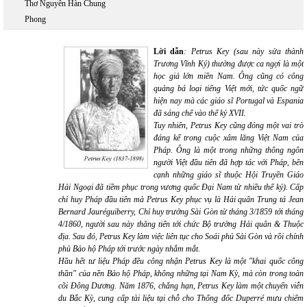
Thơ Nguyễn Hàn Chung
Phong
Lời dẫn
: Petrus Key (sau này sửa thành
Trương Vĩnh Ký) thường được ca ngợi là một
học giả lớn miền Nam. Ông cũng có công
quảng bá loại tiếng Việt mới, tức quốc ngữ
hiện nay mà các giáo sĩ Portugal và Espania
đã sáng chế vào thế kỷ XVII.
Tuy nhiên, Petrus Key cũng đóng một vai trò
đáng kể trong cuộc xâm lăng Việt Nam của
Pháp. Ông là một trong những thông ngôn
người Việt đầu tiên đã hợp tác với Pháp, bên
cạnh những giáo sĩ thuộc Hội Truyền Giáo
Hải Ngoại đã tiềm phục trong vương quốc Đại Nam từ nhiều thế kỷ). Cấp
chỉ huy Pháp đầu tiên mà Petrus Key phục vụ là Hải quân Trung tá Jean
Bernard Jauréguiberry, Chỉ huy trưởng Sài Gòn từ tháng 3/1859 tới tháng
4/1860, người sau này thăng tiến tới chức Bộ trưởng Hải quân & Thuộc
địa. Sau đó, Petrus Key làm việc liên tục cho Soái phủ Sài Gòn và rồi chính
phủ Bảo hộ Pháp tới trước ngày nhắm mắt.
Hầu hết tư liệu Pháp đều công nhận Petrus Key là một "khai quốc công
thần" của nền Bảo hộ Pháp, không những tại Nam Kỳ, mà còn trong toàn
cõi Đông Dương. Năm 1876, chẳng hạn, Petrus Key làm một chuyến viễn
du Bắc Kỳ, cung cấp tài liệu tại chỗ cho Thống đốc Duperré mưu chiếm