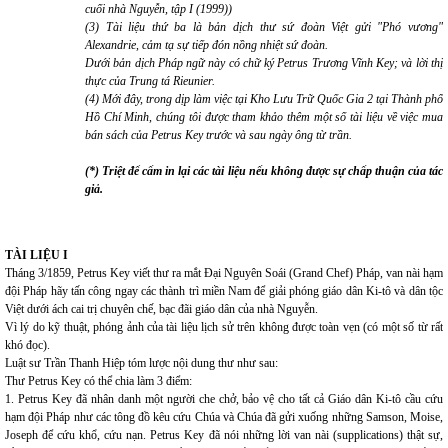
cuối nhà Nguyễn, tập I (1999))
(3) Tài liệu thứ ba là bản dịch thư sứ đoàn Việt gửi "Phó vương"
Alexandrie, cảm tạ sự tiếp đón nồng nhiệt sứ đoàn.
Dưới bản dịch Pháp ngữ này có chữ ký Petrus Trương Vĩnh Key; và lời thị
thực của Trung tá Rieunier.
(4) Mới đây, trong dịp làm việc tại Kho Lưu Trữ Quốc Gia 2 tại Thành phố
Hồ Chí Minh, chúng tôi được tham khảo thêm một số tài liệu về việc mua
bán sách của Petrus Key trước và sau ngày ông từ trần.
(*) Triệt để cấm in lại các tài liệu nếu không được sự chấp thuận của tác
giả.
TÀI LIỆU I
Tháng 3/1859, Petrus Key viết thư ra mắt Đại Nguyên Soái (Grand Chef) Pháp, van nài hạm
đội Pháp hãy tấn công ngay các thành trì miền Nam để giải phóng giáo dân Ki-tô và dân tộc
Việt dưới ách cai trị chuyên chế, bạc đãi giáo dân của nhà Nguyễn.
Vì lý do kỹ thuật, phóng ảnh của tài liệu lịch sử trên không được toàn vẹn (có một số từ rất
khó đọc).
Luật sư Trần Thanh Hiệp tóm lược nội dung thư như sau:
Thư Petrus Key có thể chia làm 3 điểm:
1. Petrus Key đã nhân danh một người che chở, bảo vệ cho tất cả Giáo dân Ki-tô cầu cứu
hạm đội Pháp như các tông đồ kêu cứu Chúa và Chúa đã gửi xuống những Samson, Moise,
Joseph để cứu khổ, cứu nạn. Petrus Key đã nói những lời van nài (supplications) thật sự,