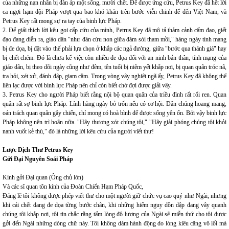
của những nạn nhân bị đàn áp một sống, mười chết. Để được ứng cứu, Petrus Key đã hết lời
ca ngợi hạm đội Pháp vượt qua bao khó khăn trên bước viễn chinh để đến Việt Nam, và
Petrus Key rất mong sự ra tay của binh lực Pháp.
2. Để giải thích lời kêu gọi cấp cứu của mình, Petrus Key đã mô tả thảm cảnh cấm đạo, giết
đạo đang diễn ra, giáo dân "như đàn cừu non giữa đám sói tham mồi," hàng ngày tính mạng
bị đe dọa, bị đặt vào thế phải lựa chọn ở khắp các ngả đường, giữa "bước qua thánh giá" hay
bị chết chém. Đó là chưa kể việc còn nhiều đe dọa đối với an ninh bản thân, tính mạng của
giáo dân, bị theo dõi ngày cũng như đêm, tên tuổi bị niêm yết khắp nơi, bị quan quân tróc nã,
tra hỏi, xét xử, đánh đập, giam cầm. Trong vòng vây nghiệt ngã ấy, Petrus Key đã không thể
liên lạc được với binh lực Pháp nên chỉ còn biết chờ đợi được giải vây.
3. Petrus Key cho người Pháp biết rằng nội bộ quan quân của triều đình rất rối ren. Quan
quân rất sợ binh lực Pháp. Lính hàng ngày bỏ trốn nếu có cơ hội. Dân chúng hoang mang,
oán trách quan quân gây chiến, chỉ mong có hoà bình để được sống yên ổn. Bởi vậy binh lực
Pháp không nên trì hoãn nữa. "Hãy thương xót chúng tôi," "Hãy giải phóng chúng tôi khỏi
nanh vuốt kẻ thù," đó là những lời kêu cứu của người viết thư!
Lược Dịch Thư Petrus Key
Gửi Đại Nguyên Soái Pháp
Kính gởi Đại quan (Ông chủ lớn)
Và các sĩ quan tôn kính của Đoàn Chiến Hạm Pháp Quốc,
Đáng lẽ tôi không được phép viết thư cho một người giữ chức vụ cao quý như Ngài; nhưng
khi cái chết đang đe dọa từng bước chân, khi những hiểm nguy dồn dập đang vây quanh
chúng tôi khắp nơi, tôi tin chắc rằng tấm lòng độ lượng của Ngài sẽ miễn thứ cho tôi được
gởi đến Ngài những dòng chữ này. Tôi không dám hành động do lòng kiêu căng vô lối mà