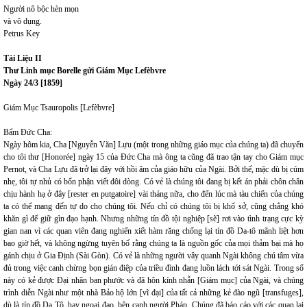
Người nô bộc hèn mọn
và vô dụng.
Petrus Key
Tài Liệu II
Thư Linh mục Borelle gửi Giám Mục Lefèbvre
Ngày 24/3 [1859]
Giám Mục Tsauropolis [Lefèbvre]
Bẩm Đức Cha:
Ngày hôm kia, Cha [Nguyễn Văn] Lựu (một trong những giáo mục của chúng ta) đã chuyển
cho tôi thư [Honorée] ngày 15 của Đức Cha mà ông ta cũng đã trao tận tay cho Giám mục
Pernot, và Cha Lựu đã trở lại đây với hồi âm của giáo hữu của Ngài. Bởi thế, mặc dù bị cúm
nhẹ, tôi tự nhủ có bổn phận viết đôi dòng. Có vẻ là chúng tôi đang bị kết án phải chôn chân
chịu hành hạ ở đây [rester en putgatoire] vài tháng nữa, cho đến lúc mà tàu chiến của chúng
ta có thể mang đến tự do cho chúng tôi. Nếu chỉ có chúng tôi bị khổ sở, cũng chẳng khó
khăn gì để giữ gìn đạo hạnh. Nhưng những tín đồ tội nghiệp [sẽ] rơi vào tình trạng cực kỳ
gian nan vì các quan viên đang nghiến xiết hàm răng chống lại tín đồ Da-tô mãnh liệt hơn
bao giờ hết, và không ngừng tuyên bố rằng chúng ta là nguồn gốc của mọi thảm bại mà họ
gánh chịu ở Gia Định (Sài Gòn). Có vẻ là những người vây quanh Ngài không chú tâm vừa
đủ trong việc canh chừng bọn gián điệp của triều đình đang luồn lách tới sát Ngài. Trong số
này có kẻ được Đại nhân ban phước và đã hôn kính nhẫn [Giám mục] của Ngài, và chúng
trình diễn Ngài như một nhà Bảo hộ lớn [vĩ đại] của tất cả những kẻ đào ngũ [transfuges],
dù là tín đồ Da Tô, hay ngoại đạo, bên cạnh người Pháp. Chúng đã báo cáo với các quan lại