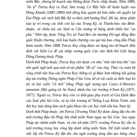
miền Bắc, nhưng kế hoạch này không được Paris chấp thuận. Năm 1886,
"ẩn sĩ" Petrus Key ra Huế, làm trong Cơ Mật Viện để huấn luyện vua
Đồng Khánh (1885-1889) biết đồng hóa quyền lợi bản thân với quyền lợi
Đại Pháp–tức tách biệt Bắc Kỳ ra khỏi ảnh hưởng Huế, đổi lại, được phần
nào tự trị trong các tỉnh còn lại của Trung Kỳ, từ Thanh-hóa vào Bình-
thuận; và chiêu mộ các lãnh tụ Cần vương về hàng dưới chiêu bài "an
phủ." Nhờ vậy, được Tổng Trú sứ Paul Bert ân thưởng Đệ ngũ đẳng Bảo
quốc Huân chương, một loại huân chương cao quí mà bao công dân Pháp
thèm muốn. Năm 1888, Petrus Key cũng được sử dụng vào kế hoạch điều
đình với Xiêm La để sát nhập vương quốc Lào vào lãnh thổ Liên bang
Đông Dương thuộc Pháp.
Dưới thời Pháp thuộc, Petrus Key còn được coi như "nhà văn hóa lớn" của
nền quốc ngữ mới qua một số tác phẩm "đồ sộ" của ông. Thực ra, toàn bộ
công trình văn hóa của Petrus Key chẳng có gì khác hơn những bài giảng
dạy tại trường Thông ngôn Pháp ở Sài Gòn, kể cả vài cuốn tự điển loại bỏ
túi và hai cuốn "cổ tích" bằng Pháp ngữ mang tựa Cours d’ờhistoire
annamite [Bài giảng sử An Nam] dành cho các trường ở Nam Kỳ (1875-
1877). Ngoài ra, Petrus Key còn có thời gian phụ trách tờ Gia Định Báo
của Soái phủ Sài Gòn, và tự chủ trương tờ Thống Loại Khóa Trình, một
thứ học báo dùng làm sách giáo khoa cho các học sinh tiểu học Nam kỳ.
Dưới thời Pháp thuộc, tên Petrus [Trương Vĩnh] Ký được dùng đặt cho tên
một trường Bảo hộ Pháp lớn nhất miền Nam ngay tại Sài Gòn. Sau ngày
Pháp tái chiếm miền Nam, và cho tới năm 1975, trường Petrus Ký vẫn là
một trường trung học công lập danh tiếng miền Nam. Để biện minh cho
việc lấy tên Petrus Ký đặt tên cho ngôi trường từng đào tạo hàng chục