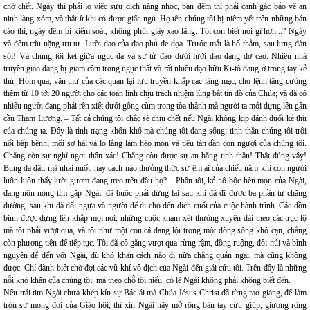
chờ chết. Ngày thì phải lo việc sưu dịch nặng nhọc, ban đêm thì phải canh gác bảo vệ an
ninh làng xóm, và thật ít khi có được giấc ngủ. Họ tên chúng tôi bị niêm yết trên những bản
cáo thị, ngày đêm bị kiểm soát, không phút giây xao lãng. Tôi còn biết nói gì hơn...? Ngày
và đêm trĩu nặng ưu tư. Lưỡi dao của đao phủ đe dọa. Trước mắt là hố thẳm, sau lưng đàn
sói! Và chúng tôi kẹt giữa ngục đá và sự tử đạo dưới lưỡi dao đang dơ cao. Nhiều nhà
truyền giáo đang bị giam cầm trong ngục thất và rất nhiều đạo hữu Ki-tô đang ở trong tay kẻ
thù. Hôm qua, văn thư của các quan lại lưu truyền khắp các làng mạc, cho lệnh tăng cường
thêm từ 10 tới 20 người cho các toán lính chịu trách nhiệm lùng bắt tín đồ của Chúa; và đã có
nhiều người đang phải rên xiết dưới gông cùm trong tòa thành mà người ta mới dựng lên gần
cầu Tham Lương. – Tất cả chúng tôi chắc sẽ chịu chết nếu Ngài không kịp đánh đuổi kẻ thù
của chúng ta. Đây là tình trạng khốn khổ mà chúng tôi đang sống; tinh thần chúng tôi trôi
nổi bấp bênh; mối sợ hãi và lo lắng làm héo mòn và tiêu tán dần con người của chúng tôi.
Chẳng còn sự nghỉ ngơi thân xác! Chẳng còn được sự an bằng tinh thần! Thật đúng vậy!
Bụng dạ đâu mà nhai nuốt, hay cách nào thưởng thức sự êm ái của chiếu nằm khi con người
luôn luôn thấy lưỡi gươm đang treo trên đầu họ?... Phần tôi, kẻ nô bộc hèn mọn của Ngài,
đang nôn nóng tìm gặp Ngài, đã buộc phải dừng lại sau khi đã đi được ba phần tư chặng
đường, sau khi đã đổi ngựa và người để đi cho đến đích cuối của cuộc hành trình. Các đồn
binh được dựng lên khắp mọi nơi, những cuộc khám xét thường xuyên dài theo các trục lộ
mà tôi phải vượt qua, và tôi như một con cá đang lội trong một dòng sông khô cạn, chẳng
còn phương tiện để tiếp tục. Tôi đã cố gắng vượt qua rừng rậm, đồng ruộng, đồi núi và bình
nguyên để đến với Ngài, dù khó khăn cách nào đi nữa chẳng quản ngại, mà cũng không
được. Chỉ đành biết chờ đợi các vũ khí vô địch của Ngài đến giải cứu tôi. Trên đây là những
nỗi khó khăn của chúng tôi, mà theo chỗ tôi hiểu, có lẽ Ngài không phải không biết đến.
Nếu trái tim Ngài chưa khép kín sự Bác ái mà Chúa Jésus Christ đã từng rao giảng, để làm
tròn sự mong đợi của Giáo hội, thì xin Ngài hãy mở rộng bàn tay cứu giúp, giương rộng