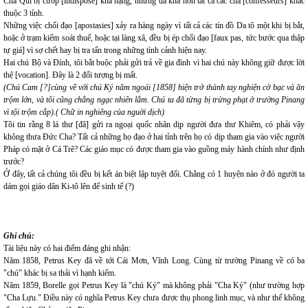
Cha Quí bị cướp [indisposé] khá nặng, nhưng đã khá hơn tất cả các cha [confesseurs] khác
thuộc 3 tỉnh.
Những việc chối đạo [apostasies] xảy ra hàng ngày vì tất cả các tín đồ Da tô một khi bị bắt,
hoặc ở trạm kiểm soát thuế, hoặc tại làng xã, đều bị ép chối đạo [faux pas, tức bước qua thập
tự giá] vì sợ chết hay bị tra tấn trong những tình cảnh hiện nay.
Hai chú Bộ và Đính, tôi bắt buộc phải gửi trả về gia đình vì hai chú này không giữ được lời
thệ [vocation]. Đây là 2 đối tượng bị mất.
(Chú Cam [?]cùng về với chú Ký năm ngoái [1858] hiện trở thành tay nghiện cờ bạc và ăn
trộm lớn, và tôi cũng chẳng ngạc nhiên lắm. Chú ta đã từng bị trừng phạt ở trường Pinang
vì tội trộm cắp).( Chữ in nghiêng của nguời dịch)
Tôi tin rằng 8 lá thư [đã] gửi ra ngoại quốc nhân dịp người đưa thư Khiêm, có phải vậy
không thưa Đức Cha? Tất cả những họ đạo ở hai tỉnh trên họ có dịp tham gia vào việc người
Pháp có mặt ở Cá Trê? Các giáo mục có được tham gia vào guồng máy hành chính như định
trước?
Ở đây, tất cả chúng tôi đều bị kết án biệt lập tuyệt đối. Chẳng có 1 huyện nào ở đó người ta
dám gọi giáo dân Ki-tô lên để sinh tế (?)
Ghi chú:
Tài liệu này có hai điểm đáng ghi nhận:
Năm 1858, Petrus Key đã về tới Cái Mơn, Vĩnh Long. Cùng từ trường Pinang về có ba
"chú" khác bị sa thải vì hạnh kiểm.
Năm 1859, Borelle gọi Petrus Key là "chú Ký" mà không phải "Cha Ký" (như trường hợp
"Cha Lựu." Điều này có nghĩa Petrus Key chưa được thụ phong linh mục, và như thế không