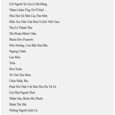
Cõi Người Ta Của Lê Bá Đảng
Thăm Chiêu Ứng Từ Ở Huế ...
Nhà Thơ Số Một Của Thơ Mới
Điều Tra Viên Văn Hóa Và Kẻ Viết Chui
Thơ Lê Thánh Thư
Thơ Đoàn Minh Châu
María Dos Prazerès
Nõn Nường, Con Rắn Hai Đầu
Ngưng Chiến
Lan Man
Trốn
Hoa Xuân
Từ Trái Tim Mưa
Chúa Nhật, Bis,
Phút Nói Thật Với Nhà Thơ Du Tử Lê
Chỉ Nhớ Người Thôi
Thẳm Sâu, Buôn Ma Thuột
Hành Tây Bắc
Những Người Lính Cũ