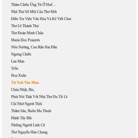
Thăm Chiêu Ứng Từ Ở Huế ...
Nhà Thơ Số Một Của Thơ Mới
Điều Tra Viên Văn Hóa Và Kẻ Viết Chui
Thơ Lê Thánh Thư
Thơ Đoàn Minh Châu
María Dos Prazerès
Nõn Nường, Con Rắn Hai Đầu
Ngưng Chiến
Lan Man
Trốn
Hoa Xuân
Từ Trái Tim Mưa
Chúa Nhật, Bis,
Phút Nói Thật Với Nhà Thơ Du Tử Lê
Chỉ Nhớ Người Thôi
Thẳm Sâu, Buôn Ma Thuột
Hành Tây Bắc
Những Người Lính Cũ
Thơ Nguyễn Hàn Chung