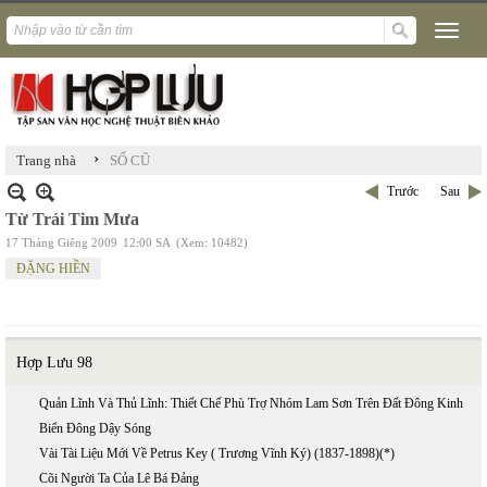
›
Trang nhà
SỐ CŨ
Trước
Sau
Từ Trái Tim Mưa
17 Tháng Giêng 2009
12:00 SA
(Xem: 10482)
ĐẶNG HIỀN
Hợp Lưu 98
Quản Lĩnh Và Thủ Lĩnh: Thiết Chế Phù Trợ Nhóm Lam Sơn Trên Đất Đông Kinh
Biển Đông Dậy Sóng
Vài Tài Liệu Mới Về Petrus Key ( Trương Vĩnh Ký) (1837-1898)(*)
Cõi Người Ta Của Lê Bá Đảng