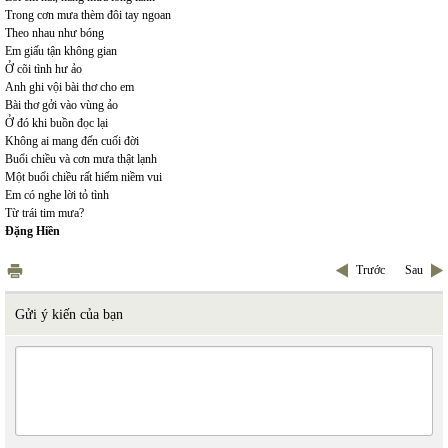
Trong cơn mưa thèm đôi tay ngoan
Theo nhau như bóng
Em giấu tận không gian
Ở cõi tình hư ảo
Anh ghi vội bài thơ cho em
Bài thơ gởi vào vùng ảo
Ở đó khi buồn đọc lại
Không ai mang đến cuối đời
Buổi chiều và cơn mưa thật lạnh
Một buổi chiều rất hiếm niềm vui
Em có nghe lời tỏ tình
Từ trái tim mưa?
Đặng Hiền
Trước
Sau
Gửi ý kiến của bạn