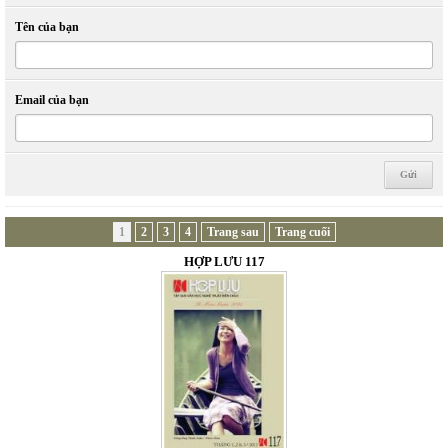
Tên của bạn
Email của bạn
1
2
3
4
Trang sau
Trang cuối
HỢP LƯU 117