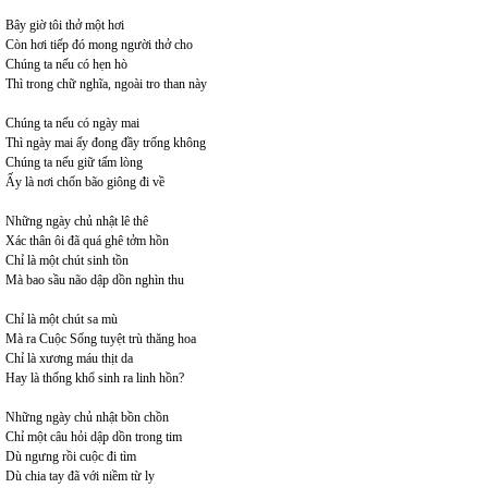
Bây giờ tôi thở một hơi
Còn hơi tiếp đó mong người thở cho
Chúng ta nếu có hẹn hò
Thì trong chữ nghĩa, ngoài tro than này
Chúng ta nếu có ngày mai
Thì ngày mai ấy đong đầy trống không
Chúng ta nếu giữ tấm lòng
Ấy là nơi chốn bão giông đi về
Những ngày chủ nhật lê thê
Xác thân ôi đã quá ghê tởm hồn
Chỉ là một chút sinh tồn
Mà bao sầu não dập dồn nghìn thu
Chỉ là một chút sa mù
Mà ra Cuộc Sống tuyệt trù thăng hoa
Chỉ là xương máu thịt da
Hay là thống khổ sinh ra linh hồn?
Những ngày chủ nhật bồn chồn
Chỉ một câu hỏi dập dồn trong tim
Dù ngưng rồi cuộc đi tìm
Dù chia tay đã với niềm từ ly