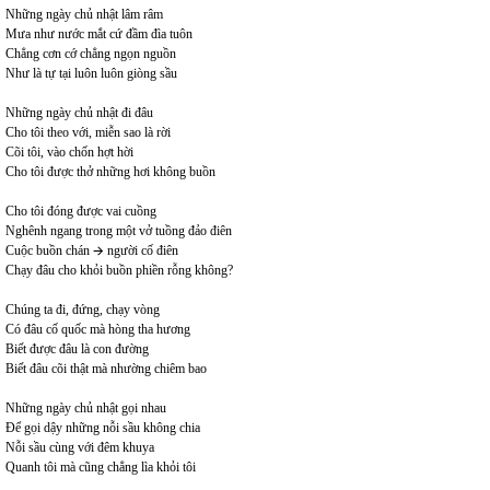
Những ngày chủ nhật lâm râm
Mưa như nước mắt cứ đầm đìa tuôn
Chẳng cơn cớ chẳng ngọn nguồn
Như là tự tại luôn luôn giòng sầu
Những ngày chủ nhật đi đâu
Cho tôi theo với, miễn sao là rời
Cõi tôi, vào chốn hợt hời
Cho tôi được thở những hơi không buồn
Cho tôi đóng được vai cuồng
Nghênh ngang trong một vở tuồng đảo điên
Cuộc buồn chán 🡪 người cố điên
Chạy đâu cho khỏi buồn phiền rỗng không?
Chúng ta đi, đứng, chạy vòng
Có đâu cố quốc mà hòng tha hương
Biết được đâu là con đường
Biết đâu cõi thật mà nhường chiêm bao
Những ngày chủ nhật gọi nhau
Để gọi dậy những nỗi sầu không chia
Nỗi sầu cùng với đêm khuya
Quanh tôi mà cũng chẳng lìa khỏi tôi