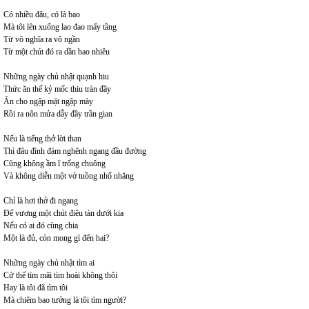
Có nhiều đâu, có là bao
Mà tôi lên xuống lao đao mấy tầng
Từ vô nghĩa ra vô ngần
Từ một chút đó ra dần bao nhiêu
Những ngày chủ nhật quạnh hiu
Thức ăn thế kỷ mốc thiu tràn đầy
Ăn cho ngập mặt ngập mày
Rồi ra nôn mửa dẫy đầy trần gian
Nếu là tiếng thở lời than
Thì đâu đình đám nghênh ngang đầu đường
Cũng không ầm ĩ trống chuông
Và không diễn một vở tuồng nhố nhăng
Chỉ là hơi thở đi ngang
Để vương một chút điêu tàn dưới kia
Nếu có ai đó cùng chia
Một là đủ, còn mong gì đến hai?
Những ngày chủ nhật tìm ai
Cứ thế tìm mãi tìm hoài không thôi
Hay là tôi đã tìm tôi
Mà chiêm bao tưởng là tôi tìm người?