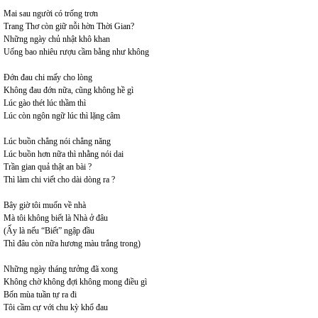
Mai sau người có trống trơn
Trang Thơ còn giữ nỗi hờn Thời Gian?
Những ngày chủ nhật khô khan
Uống bao nhiêu rượu cầm bằng như không
Đớn đau chi mấy cho lòng
Không đau đớn nữa, cũng không hề gì
Lúc gào thét lúc thầm thì
Lúc còn ngôn ngữ lúc thì lặng câm
Lúc buồn chẳng nói chẳng năng
Lúc buồn hơn nữa thì nhằng nói dai
Trần gian quả thật an bài ?
Thì làm chi viết cho dài dòng ra ?
Bây giờ tôi muốn về nhà
Mà tôi không biết là Nhà ở đâu
(Ấy là nếu “Biết” ngập đầu
Thì đâu còn nữa hương màu trắng trong)
Những ngày tháng tưởng đã xong
Không chờ không đợi không mong điều gì
Bốn mùa tuần tự ra đi
Tôi cầm cự với chu kỳ khổ đau