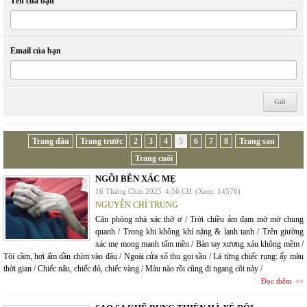
Tên của bạn
Email của bạn
Trang đầu
Trang trước
2
3
4
5
6
7
8
Trang sau
Trang cuối
NGỒI BÊN XÁC MẸ
16 Tháng Chín 2025
4:56 CH
(Xem: 14576)
NGUYỄN CHÍ TRUNG
Căn phòng nhà xác thờ ơ / Trời chiều ảm đạm mờ mờ chung
quanh / Trong khi không khí nặng & lạnh tanh / Trên giường
xác mẹ mong manh tấm mền / Bàn tay xương xảu không mềm /
Tôi cầm, hơi ấm dần chìm vào đâu / Ngoài cửa sổ thu gọi sầu / Lá từng chiếc rụng: ấy màu
thời gian / Chiếc nâu, chiếc đỏ, chiếc vàng / Màu nào rồi cũng đi ngang cõi này /
Đọc thêm