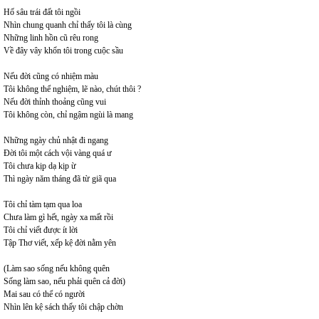
Hố sâu trái đất tôi ngồi
Nhìn chung quanh chỉ thấy tôi là cùng
Những linh hồn cũ rêu rong
Về đây vây khổn tôi trong cuộc sầu
Nếu đời cũng có nhiệm màu
Tôi không thể nghiệm, lẽ nào, chút thôi ?
Nếu đời thỉnh thoảng cũng vui
Tôi không còn, chỉ ngậm ngùi là mang
Những ngày chủ nhật đi ngang
Đời tôi một cách vội vàng quá ư
Tôi chưa kịp dạ kịp ừ
Thì ngày năm tháng đã từ giã qua
Tôi chỉ tàm tạm qua loa
Chưa làm gì hết, ngày xa mất rồi
Tôi chỉ viết được ít lời
Tập Thơ viết, xếp kệ đời nằm yên
(Làm sao sống nếu không quên
Sống làm sao, nếu phải quên cả đời)
Mai sau có thể có người
Nhìn lên kệ sách thấy tôi chập chờn