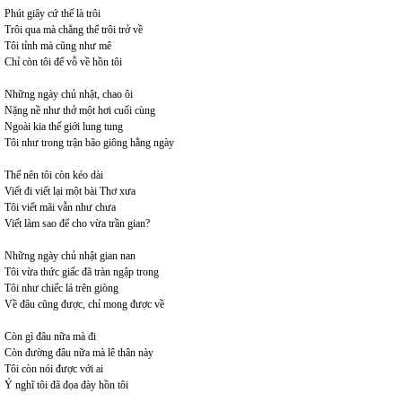
Phút giây cứ thế là trôi
Trôi qua mà chẳng thể trôi trở về
Tôi tỉnh mà cũng như mê
Chỉ còn tôi để vỗ về hồn tôi
Những ngày chủ nhật, chao ôi
Nặng nề như thở một hơi cuối cùng
Ngoài kia thế giới lung tung
Tôi như trong trận bão giông hằng ngày
Thế nên tôi còn kéo dài
Viết đi viết lại một bài Thơ xưa
Tôi viết mãi vẫn như chưa
Viết làm sao để cho vừa trần gian?
Những ngày chủ nhật gian nan
Tôi vừa thức giấc đã tràn ngập trong
Tôi như chiếc lá trên giòng
Về đâu cũng được, chỉ mong được về
Còn gì đâu nữa mà đi
Còn đường đâu nữa mà lê thân này
Tôi còn nói được với ai
Ý nghĩ tôi đã đọa đày hồn tôi