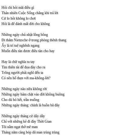
Hỏi chi hỏi mãi điều gì
Thản nhiên Cuộc Sống chẳng khi trả lời
Cứ lo hỏi không lo chơi
Hỏi là để đánh mất đời cho không
Những ngày chủ nhật lông bông
Đi thăm Nietzsche ở trong phòng thênh thang
Ấy là trí tuệ nghênh ngang
Muốn điêu tàn được điêu tàn cho hay
Hay là chữ nghĩa ra tay
Tìm thiên tài để đọa đày cho ra
Trông người phải nghĩ đến ta
Có nên hổ thẹn với ma-không-lời?
Những ngày nào nữa không rời
Những ngày bám chặt vào đời không buông
Cho dù bỏ hết, trần truồng
Những ngày tháng: chính là buồn bã đây
Những ngày tháng cứ dây dây
Chỉ với những kẻ đi đày Thời Gian
Tôi nằm ngạt thở mê man
Tháng năm càng bóp dã man trùng trùng