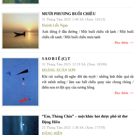
MƯỜI PHƯƠNG BUỔI CHIỀU
31 Tháng Tám 2025
1:46 SA
(Xem: 14213)
Huỳnh Liễu Ngạn
Anh đứng ở đầu đường / Một buổi chiều rất lạnh / Một buổi
chiều rất xanh / Một buổi chiều mưa tạnh
Đọc thêm
S A O B I Ế (C) T
31 Tháng Tám 2025
12:19 SA
(Xem: 16596)
HOÀNG XUÂN SƠN
Khi cúi xuống đã nghe đời tận tuyệt / những linh thần quá tải
với mênh mông / làm sao biết chiều quay nào chong chóng /
điểm non tơ đột quỵ của sương hồng
Đọc thêm
“Em, Tháng Chín” – một khúc hát được phổ từ thơ
Đặng Hiền
25 Tháng Tám 2025
1:38 SA
(Xem: 17378)
ĐẶNG HIỀN