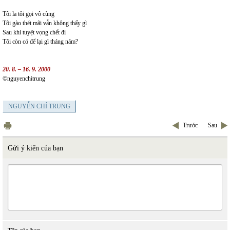
Tôi la tôi gọi vô cùng
Tôi gào thét mãi vẫn không thấy gì
Sau khi tuyệt vọng chết đi
Tôi còn có để lại gì tháng năm?
20. 8. – 16. 9. 2000
©nguyenchitrung
NGUYỄN CHÍ TRUNG
Trước
Sau
Gửi ý kiến của bạn