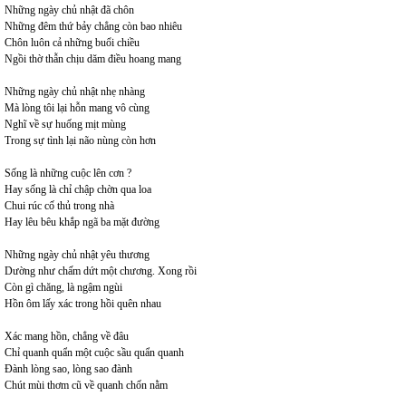
Những ngày chủ nhật đã chôn
Những đêm thứ bảy chẳng còn bao nhiêu
Chôn luôn cả những buổi chiều
Ngồi thờ thẫn chịu dăm điều hoang mang
Những ngày chủ nhật nhẹ nhàng
Mà lòng tôi lại hỗn mang vô cùng
Nghĩ về sự huống mịt mùng
Trong sự tình lại não nùng còn hơn
Sống là những cuộc lên cơn ?
Hay sống là chỉ chập chờn qua loa
Chui rúc cố thủ trong nhà
Hay lêu bêu khắp ngã ba mặt đường
Những ngày chủ nhật yêu thương
Dường như chấm dứt một chương. Xong rồi
Còn gì chăng, là ngậm ngùi
Hồn ôm lấy xác trong hồi quên nhau
Xác mang hồn, chẳng về đâu
Chỉ quanh quẩn một cuộc sầu quẩn quanh
Đành lòng sao, lòng sao đành
Chút mùi thơm cũ về quanh chốn nằm