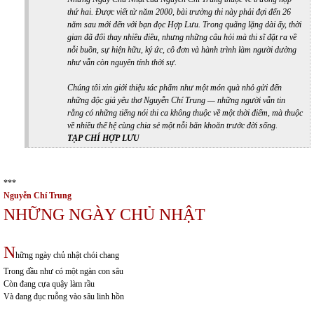
thứ hai. Được viết từ năm 2000, bài trường thi này phải đợi đến 26
năm sau mới đến với bạn đọc Hợp Lưu. Trong quãng lặng dài ấy, thời
gian đã đổi thay nhiều điều, nhưng những câu hỏi mà thi sĩ đặt ra về
nỗi buồn, sự hiện hữu, ký ức, cô đơn và hành trình làm người dường
như vẫn còn nguyên tính thời sự.
Chúng tôi xin giới thiệu tác phẩm như một món quà nhỏ gửi đến
những độc giả yêu thơ Nguyễn Chí Trung — những người vẫn tin
rằng có những tiếng nói thi ca không thuộc về một thời điểm, mà thuộc
về nhiều thế hệ cùng chia sẻ một nỗi băn khoăn trước đời sống.
TẠP CHÍ HỢP LƯU
***
Nguyễn Chí Trung
NHỮNG NGÀY CHỦ NHẬT
N
hững ngày chủ nhật chói chang
Trong đầu như có một ngàn con sâu
Còn đang cựa quậy làm rầu
Và đang đục ruỗng vào sâu linh hồn