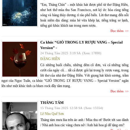
“Em, Tháng Chín” – một khúc hát được phổ từ thơ Đặng Hiền,
như hơi thở mùa thu San Francisco, nơi ký ức hòa cùng tiếng
sóng và hàng thùy dương rì rào phố biển. Lời thơ mang đến nỗi
hoài niệm dịu dàng: mùa hè vừa khép lại, tiếng trăng se lạnh,
tiếng gió khúc khích tan trong men rượu.
Đọc thêm
Ca khúc “GIÓ TRONG LY RƯỢU VANG – Special
Version” -
24 Tháng Tám 2025
3:19 SA
(Xem: 17890)
ĐẶNG HIỀN
Có những buổi chiều, những đêm cô đơn, và cả những tiếng
cười của ngày cũ… tất cả được gói lại trong ly rượu vang, trong
lời thơ của nhà thơ Đặng Hiền. Với giọng hát khói sương, trầm
ngọt của Ngọc Tuấn, ca khúc “GIÓ TRONG LY RƯỢU VANG – Special Version” ngân
lên như một khúc tình ca blues rock đầy tâm trạng.
Đọc thêm
THÁNG TÁM
15 Tháng Tám 2025
12:58 SA
(Xem: 15554)
Lê Nho Quế Sơn
Tháng tám mưa lùa trên áo anh / Mùa thu ơi! Bước tới sao đành
/ Nhà anh hoa cúc vàng chưa nở / Anh hái hoa gì để tặng em?