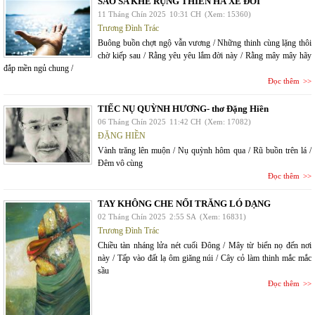
SAO SA KHẼ RỤNG THIÊN HÀ XẺ ĐÔI
11 Tháng Chín 2025
10:31 CH
(Xem: 15360)
Trương Đình Trác
Buông buồn chợt ngộ vẫn vương / Những thinh cùng lặng thôi
chờ kiếp sau / Rằng yêu yêu lắm đời này / Rằng mây mây hãy
đắp mền ngủ chung /
Đọc thêm
TIẾC NỤ QUỲNH HƯƠNG- thơ Đặng Hiền
06 Tháng Chín 2025
11:42 CH
(Xem: 17082)
ĐẶNG HIỀN
Vành trăng lên muộn / Nụ quỳnh hôm qua / Rũ buồn trên lá /
Đêm vô cùng
Đọc thêm
TAY KHÔNG CHE NỔI TRĂNG LÓ DẠNG
02 Tháng Chín 2025
2:55 SA
(Xem: 16831)
Trương Đình Trác
Chiều tàn nháng lửa nét cuối Đông / Mây từ biển nọ đến nơi
này / Tấp vào đất lạ ôm giăng núi / Cây cỏ làm thinh mắc mắc
sầu
Đọc thêm