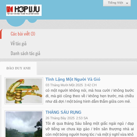
Tiếng Việt
Các bài viết (3)
Về tác giả
Danh sách tác giả
ĐÀO DUY ANH
Tĩnh Lặng Một Người Và Gió
03 Tháng Mười Một 2025
3:42 CH
có một người không nói, mà hoa cười / không bước
đi, mà gió cũng theo về / không hẹn trước, mà chiều
như đã đợi / một bóng hình đằm thắm giữa cơn mê.
THÁNG SÁU RỤNG
26 Tháng Bảy 2025
2:53 SA
Tôi đi qua tháng Sáu bằng một giấc ngái ngủ / đạp
vỡ tiếng ve chưa kịp gào / trên sân thượng nhà ai
còn một bóng người hong tóc / và một ý nghĩ vừa khô