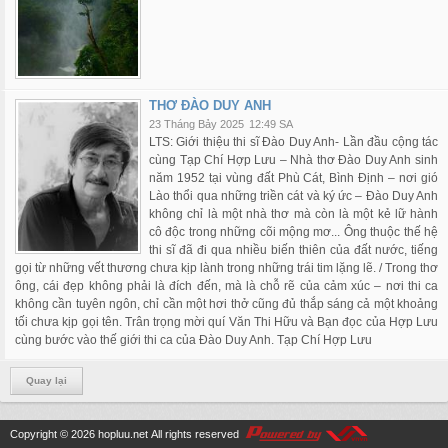
THƠ ĐÀO DUY ANH
23 Tháng Bảy 2025
12:49 SA
LTS: Giới thiệu thi sĩ Đào Duy Anh- Lần đầu cộng tác
cùng Tạp Chí Hợp Lưu – Nhà thơ Đào Duy Anh sinh
năm 1952 tại vùng đất Phù Cát, Bình Định – nơi gió
Lào thổi qua những triền cát và ký ức – Đào Duy Anh
không chỉ là một nhà thơ mà còn là một kẻ lữ hành
cô độc trong những cõi mộng mơ... Ông thuộc thế hệ
thi sĩ đã đi qua nhiều biến thiên của đất nước, tiếng
gọi từ những vết thương chưa kịp lành trong những trái tim lặng lẽ. / Trong thơ
ông, cái đẹp không phải là đích đến, mà là chỗ rẽ của cảm xúc – nơi thi ca
không cần tuyên ngôn, chỉ cần một hơi thở cũng đủ thắp sáng cả một khoảng
tối chưa kịp gọi tên. Trân trọng mời quí Văn Thi Hữu và Bạn đọc của Hợp Lưu
cùng bước vào thế giới thi ca của Đào Duy Anh. Tạp Chí Hợp Lưu
Quay lại
Copyright © 2026
hopluu.net
All rights reserved