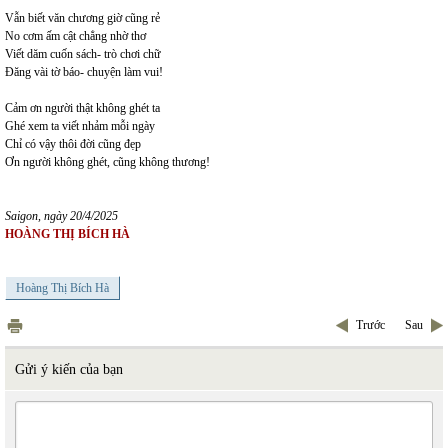
Vẫn biết văn chương giờ cũng rẻ
No cơm ấm cật chẳng nhờ thơ
Viết dăm cuốn sách- trò chơi chữ
Đăng vài tờ báo- chuyện làm vui!
Cảm ơn người thật không ghét ta
Ghé xem ta viết nhảm mỗi ngày
Chỉ có vậy thôi đời cũng đẹp
Ơn người không ghét, cũng không thương!
Saigon, ngày 20/4/2025
HOÀNG THỊ BÍCH HÀ
Hoàng Thị Bích Hà
Trước
Sau
Gửi ý kiến của bạn