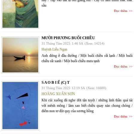
sầu
Đọc thêm
MƯỜI PHƯƠNG BUỔI CHIỀU
31 Tháng Tám 2025
1:46 SA
(Xem: 14214)
Huỳnh Liễu Ngạn
Anh đứng ở đầu đường / Một buổi chiều rất lạnh / Một buổi
chiều rất xanh / Một buổi chiều mưa tạnh
Đọc thêm
S A O B I Ế (C) T
31 Tháng Tám 2025
12:19 SA
(Xem: 16600)
HOÀNG XUÂN SƠN
Khi cúi xuống đã nghe đời tận tuyệt / những linh thần quá tải
với mênh mông / làm sao biết chiều quay nào chong chóng /
điểm non tơ đột quỵ của sương hồng
Đọc thêm