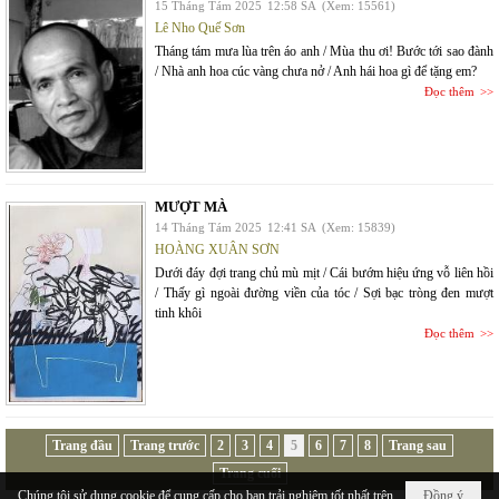
15 Tháng Tám 2025
12:58 SA
(Xem: 15561)
Lê Nho Quế Sơn
Tháng tám mưa lùa trên áo anh / Mùa thu ơi! Bước tới sao đành
/ Nhà anh hoa cúc vàng chưa nở / Anh hái hoa gì để tặng em?
Đọc thêm
MƯỢT MÀ
14 Tháng Tám 2025
12:41 SA
(Xem: 15839)
HOÀNG XUÂN SƠN
Dưới đáy đợi trang chủ mù mịt / Cái bướm hiệu ứng vỗ liên hồi
/ Thấy gì ngoài đường viền của tóc / Sợi bạc tròng đen mượt
tinh khôi
Đọc thêm
Trang đầu
Trang trước
2
3
4
5
6
7
8
Trang sau
Trang cuối
Chúng tôi sử dụng cookie để cung cấp cho bạn trải nghiệm tốt nhất trên
Đồng ý