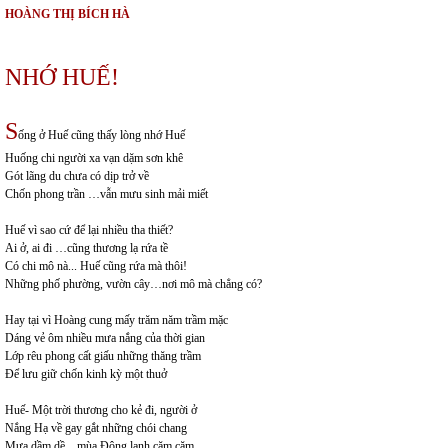
HOÀNG THỊ BÍCH HÀ
NHỚ HUẾ!
S
ống ở Huế cũng thấy lòng nhớ Huế
Huống chi người xa vạn dặm sơn khê
Gót lãng du chưa có dịp trở về
Chốn phong trần …vẫn mưu sinh mải miết
Huế vì sao cứ để lại nhiều tha thiết?
Ai ở, ai đi …cũng thương lạ rứa tề
Có chi mô nà... Huế cũng rứa mà thôi!
Những phố phường, vườn cây…nơi mô mà chẳng có?
Hay tại vì Hoàng cung mấy trăm năm trầm mặc
Dáng vẻ ôm nhiều mưa nắng của thời gian
Lớp rêu phong cất giấu những thăng trầm
Để lưu giữ chốn kinh kỳ một thuở
Huế- Một trời thương cho kẻ đi, người ở
Nắng Hạ về gay gắt những chói chang
Mưa dầm dề…mùa Đông lạnh căm căm