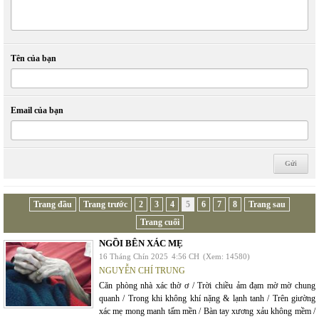
Tên của bạn
Email của bạn
Trang đầu
Trang trước
2
3
4
5
6
7
8
Trang sau
Trang cuối
NGỒI BÊN XÁC MẸ
16 Tháng Chín 2025
4:56 CH
(Xem: 14580)
NGUYỄN CHÍ TRUNG
Căn phòng nhà xác thờ ơ / Trời chiều ảm đạm mờ mờ chung
quanh / Trong khi không khí nặng & lạnh tanh / Trên giường
xác mẹ mong manh tấm mền / Bàn tay xương xảu không mềm /