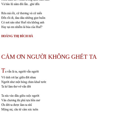
Và bão lũ năm đôi lần...ghé đến
Rứa mà rồi, cứ thương và cứ mến
Đến rồi đi, đau đáu những giọt buồn
Có nơi nào như Huế rứa không anh
Hay tại em nhiễm lá bùa của Huế?
HOÀNG THỊ BÍCH HÀ
CẢM ƠN NGƯỜI KHÔNG GHÉT TA
T
a vẫn là ta, người vẫn người
Vô tình rơi lạc giữa đời nhau
Người như một bóng chim khuê tước
Ta kẻ làm thơ vớ vẩn đời
Ta níu vào đâu giữa cuộc người
Văn chương thi phú tựa hồn mơ
Ơn đời ta được làm ta nhỉ
Mộng mị, câu từ cảm xúc tuôn