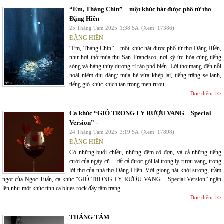
“Em, Tháng Chín” – một khúc hát được phổ từ thơ
Đặng Hiền
25 Tháng Tám 2025
1:38 SA
(Xem: 17386)
ĐẶNG HIỀN
“Em, Tháng Chín” – một khúc hát được phổ từ thơ Đặng Hiền,
như hơi thở mùa thu San Francisco, nơi ký ức hòa cùng tiếng
sóng và hàng thùy dương rì rào phố biển. Lời thơ mang đến nỗi
hoài niệm dịu dàng: mùa hè vừa khép lại, tiếng trăng se lạnh,
tiếng gió khúc khích tan trong men rượu.
Đọc thêm
Ca khúc “GIÓ TRONG LY RƯỢU VANG – Special
Version” -
24 Tháng Tám 2025
3:19 SA
(Xem: 17898)
ĐẶNG HIỀN
Có những buổi chiều, những đêm cô đơn, và cả những tiếng
cười của ngày cũ… tất cả được gói lại trong ly rượu vang, trong
lời thơ của nhà thơ Đặng Hiền. Với giọng hát khói sương, trầm
ngọt của Ngọc Tuấn, ca khúc “GIÓ TRONG LY RƯỢU VANG – Special Version” ngân
lên như một khúc tình ca blues rock đầy tâm trạng.
Đọc thêm
THÁNG TÁM