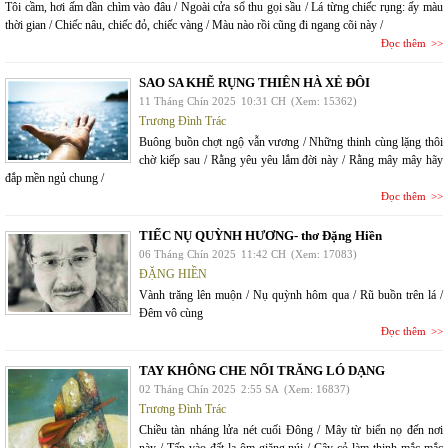
Tôi cầm, hơi ấm dần chìm vào đâu / Ngoài cửa sổ thu gọi sầu / Lá từng chiếc rụng: ấy màu
thời gian / Chiếc nâu, chiếc đỏ, chiếc vàng / Màu nào rồi cũng đi ngang cõi này /
Đọc thêm
SAO SA KHẼ RỤNG THIÊN HÀ XẺ ĐÔI
11 Tháng Chín 2025
10:31 CH
(Xem: 15362)
Trương Đình Trác
Buông buồn chợt ngộ vẫn vương / Những thinh cùng lặng thôi
chờ kiếp sau / Rằng yêu yêu lắm đời này / Rằng mây mây hãy
đắp mền ngủ chung /
Đọc thêm
TIẾC NỤ QUỲNH HƯƠNG- thơ Đặng Hiền
06 Tháng Chín 2025
11:42 CH
(Xem: 17083)
ĐẶNG HIỀN
Vành trăng lên muộn / Nụ quỳnh hôm qua / Rũ buồn trên lá /
Đêm vô cùng
Đọc thêm
TAY KHÔNG CHE NỔI TRĂNG LÓ DẠNG
02 Tháng Chín 2025
2:55 SA
(Xem: 16837)
Trương Đình Trác
Chiều tàn nháng lửa nét cuối Đông / Mây từ biển nọ đến nơi
này / Tấp vào đất lạ ôm giăng núi / Cây cỏ làm thinh mắc mắc