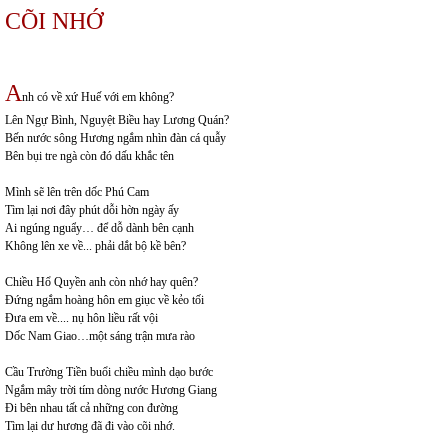
CÕI NHỚ
A
nh có về xứ Huế với em không?
Lên Ngự Bình, Nguyệt Biều hay Lương Quán?
Bến nước sông Hương ngắm nhìn đàn cá quẫy
Bên bụi tre ngà còn đó dấu khắc tên
Mình sẽ lên trên dốc Phú Cam
Tìm lại nơi đây phút dỗi hờn ngày ấy
Ai ngúng nguẩy… để dỗ dành bên cạnh
Không lên xe về... phải dắt bộ kề bên?
Chiều Hổ Quyền anh còn nhớ hay quên?
Đứng ngắm hoàng hôn em giục về kẻo tối
Đưa em về.... nụ hôn liều rất vội
Dốc Nam Giao…một sáng trận mưa rào
Cầu Trường Tiền buổi chiều mình dạo bước
Ngắm mây trời tím dòng nước Hương Giang
Đi bên nhau tất cả những con đường
Tìm lại dư hương đã đi vào cõi nhớ.