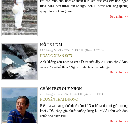
khi mô rảnh anh nhớ về thăm huế kẻo huế chờ cây khế ngọt
rụng bông bữa trước em có ngồi bên lu nước con lăng quăng
quẩy nhẹ chút tang bồng
Đọc thêm
N Ỗ I N I Ề M
01 Tháng Mười 2025
11:43 CH
(Xem: 13776)
HOÀNG XUÂN SƠN
Anh không còn nhìn ra em / Dưới mắt dày cui kính cận / Ánh
sáng cứ lóa thất thần / Ngày thì dài bàn tay anh ngắn
Đọc thêm
CHÂN TRỜI QUY NHƠN
29 Tháng Chín 2025
11:25 CH
(Xem: 15443)
NGUYỄN THÁI DƯƠNG
Biển ùa vào sóng duềnh lên ầm ĩ / Níu bờ ra tình tứ giữa trùng
khơi / Đôi còng gió chuồi xuống hang hú hí / Ai như anh đơn
chiếc nhớ chân trời
Đọc thêm