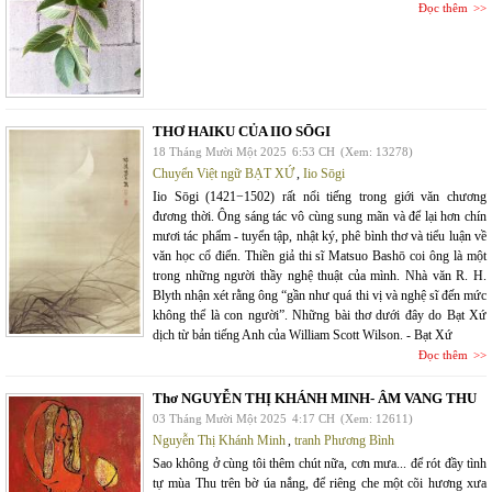
Đọc thêm
THƠ HAIKU CỦA IIO SŌGI
18 Tháng Mười Một 2025
6:53 CH
(Xem: 13278)
Chuyển Việt ngữ BẠT XỨ
,
Iio Sōgi
Iio Sōgi (1421−1502) rất nổi tiếng trong giới văn chương
đương thời. Ông sáng tác vô cùng sung mãn và để lại hơn chín
mươi tác phẩm - tuyển tập, nhật ký, phê bình thơ và tiểu luận về
văn học cổ điển. Thiền giả thi sĩ Matsuo Bashō coi ông là một
trong những người thầy nghệ thuật của mình. Nhà văn R. H.
Blyth nhận xét rằng ông “gần như quá thi vị và nghệ sĩ đến mức
không thể là con người”. Những bài thơ dưới đây do Bạt Xứ
dịch từ bản tiếng Anh của William Scott Wilson. - Bạt Xứ
Đọc thêm
Thơ NGUYỄN THỊ KHÁNH MINH- ÂM VANG THU
03 Tháng Mười Một 2025
4:17 CH
(Xem: 12611)
Nguyễn Thị Khánh Minh
,
tranh Phương Bình
Sao không ở cùng tôi thêm chút nữa, cơn mưa... để rót đầy tình
tự mùa Thu trên bờ úa nắng, để riêng che một cõi hương xưa