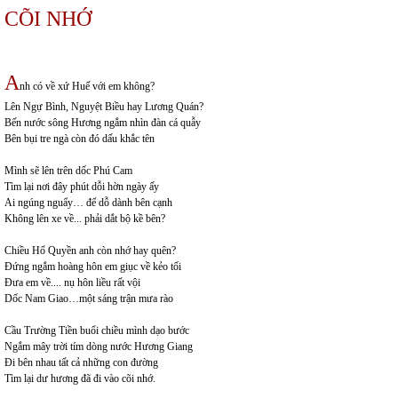
CÕI NHỚ
A
nh có về xứ Huế với em không?
Lên Ngự Bình, Nguyệt Biều hay Lương Quán?
Bến nước sông Hương ngắm nhìn đàn cá quẫy
Bên bụi tre ngà còn đó dấu khắc tên
Mình sẽ lên trên dốc Phú Cam
Tìm lại nơi đây phút dỗi hờn ngày ấy
Ai ngúng nguẩy… để dỗ dành bên cạnh
Không lên xe về... phải dắt bộ kề bên?
Chiều Hổ Quyền anh còn nhớ hay quên?
Đứng ngắm hoàng hôn em giục về kẻo tối
Đưa em về.... nụ hôn liều rất vội
Dốc Nam Giao…một sáng trận mưa rào
Cầu Trường Tiền buổi chiều mình dạo bước
Ngắm mây trời tím dòng nước Hương Giang
Đi bên nhau tất cả những con đường
Tìm lại dư hương đã đi vào cõi nhớ.