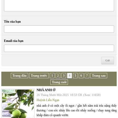
Tên của bạn
Email của bạn
Trang đầu
Trang trước
1
2
3
4
5
6
7
Trang sau
Trang cuối
NHÀ ANH Ở
26 Tháng Mười Một 2025
10:53 CH
(Xem: 11658)
Huỳnh Liễu Ngạn
nhà anh ở có một cây ổi ngọt / gần hết năm trái trỉu nặng thấy
thương / con sóc nhảy lên cao rồi nhảy xuống / chạy tung tăng
khắp đám cỏ quanh vườn