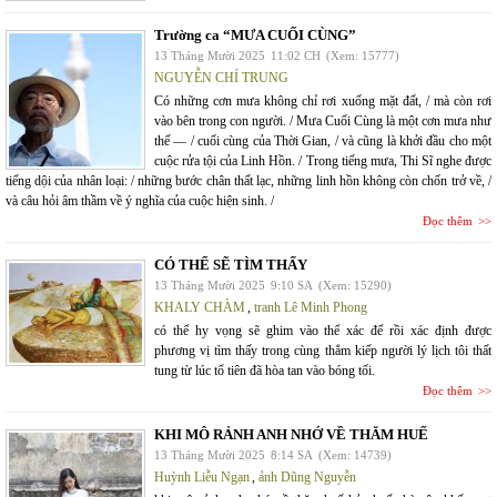
Trường ca “MƯA CUỐI CÙNG”
13 Tháng Mười 2025
11:02 CH
(Xem: 15777)
NGUYỄN CHÍ TRUNG
Có những cơn mưa không chỉ rơi xuống mặt đất, / mà còn rơi
vào bên trong con người. / Mưa Cuối Cùng là một cơn mưa như
thế — / cuối cùng của Thời Gian, / và cũng là khởi đầu cho một
cuộc rửa tội của Linh Hồn. / Trong tiếng mưa, Thi Sĩ nghe được
tiếng dội của nhân loại: / những bước chân thất lạc, những linh hồn không còn chốn trở về, /
và câu hỏi âm thầm về ý nghĩa của cuộc hiện sinh. /
Đọc thêm
CÓ THỂ SẼ TÌM THẤY
13 Tháng Mười 2025
9:10 SA
(Xem: 15290)
KHALY CHÀM
,
tranh Lê Minh Phong
có thể hy vọng sẽ ghim vào thể xác để rồi xác định được
phương vị tìm thấy trong cùng thẳm kiếp người lý lịch tôi thất
tung từ lúc tổ tiên đã hòa tan vào bóng tối.
Đọc thêm
KHI MÔ RẢNH ANH NHỚ VỀ THĂM HUẾ
13 Tháng Mười 2025
8:14 SA
(Xem: 14739)
Huỳnh Liễu Ngạn
,
ảnh Dũng Nguyễn