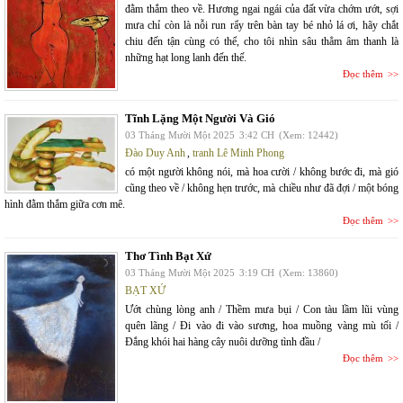
đằm thắm theo về. Hương ngai ngái của đất vừa chớm ướt, sợi
mưa chỉ còn là nỗi run rẩy trên bàn tay bé nhỏ lá ơi, hãy chắt
chiu đến tận cùng có thể, cho tôi nhìn sâu thẳm âm thanh là
những hạt long lanh đến thế.
Đọc thêm
Tĩnh Lặng Một Người Và Gió
03 Tháng Mười Một 2025
3:42 CH
(Xem: 12442)
Đào Duy Anh
,
tranh Lê Minh Phong
có một người không nói, mà hoa cười / không bước đi, mà gió
cũng theo về / không hẹn trước, mà chiều như đã đợi / một bóng
hình đằm thắm giữa cơn mê.
Đọc thêm
Thơ Tình Bạt Xứ
03 Tháng Mười Một 2025
3:19 CH
(Xem: 13860)
BẠT XỨ
Ướt chùng lòng anh / Thềm mưa bụi / Con tàu lầm lũi vùng
quên lãng / Đi vào đi vào sương, hoa muồng vàng mù tối /
Đắng khói hai hàng cây nuôi dưỡng tình đầu /
Đọc thêm