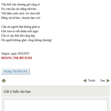
Vẫn biết văn chương giờ cũng rẻ
No cơm ấm cật chẳng nhờ thơ
Viết dăm cuốn sách- trò chơi chữ
Đăng vài tờ báo- chuyện làm vui!
Cảm ơn người thật không ghét ta
Ghé xem ta viết nhảm mỗi ngày
Chỉ có vậy thôi đời cũng đẹp
Ơn người không ghét, cũng không thương!
Saigon, ngày 20/4/2025
HOÀNG THỊ BÍCH HÀ
Hoàng Thị Bích Hà
Trước
Sau
Gửi ý kiến của bạn