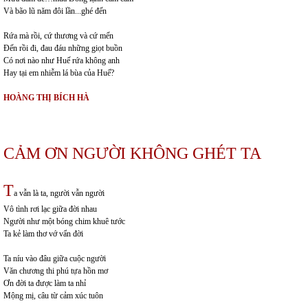
Và bão lũ năm đôi lần...ghé đến
Rứa mà rồi, cứ thương và cứ mến
Đến rồi đi, đau đáu những giọt buồn
Có nơi nào như Huế rứa không anh
Hay tại em nhiễm lá bùa của Huế?
HOÀNG THỊ BÍCH HÀ
CẢM ƠN NGƯỜI KHÔNG GHÉT TA
T
a vẫn là ta, người vẫn người
Vô tình rơi lạc giữa đời nhau
Người như một bóng chim khuê tước
Ta kẻ làm thơ vớ vẩn đời
Ta níu vào đâu giữa cuộc người
Văn chương thi phú tựa hồn mơ
Ơn đời ta được làm ta nhỉ
Mộng mị, câu từ cảm xúc tuôn