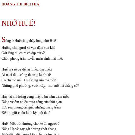
HOÀNG THỊ BÍCH HÀ
NHỚ HUẾ!
S
ống ở Huế cũng thấy lòng nhớ Huế
Huống chi người xa vạn dặm sơn khê
Gót lãng du chưa có dịp trở về
Chốn phong trần …vẫn mưu sinh mải miết
Huế vì sao cứ để lại nhiều tha thiết?
Ai ở, ai đi …cũng thương lạ rứa tề
Có chi mô nà... Huế cũng rứa mà thôi!
Những phố phường, vườn cây…nơi mô mà chẳng có?
Hay tại vì Hoàng cung mấy trăm năm trầm mặc
Dáng vẻ ôm nhiều mưa nắng của thời gian
Lớp rêu phong cất giấu những thăng trầm
Để lưu giữ chốn kinh kỳ một thuở
Huế- Một trời thương cho kẻ đi, người ở
Nắng Hạ về gay gắt những chói chang
Mưa dầm dề…mùa Đông lạnh căm căm