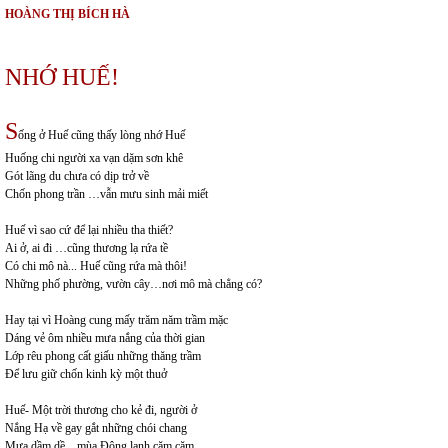
HOÀNG THỊ BÍCH HÀ
NHỚ HUẾ!
S
ống ở Huế cũng thấy lòng nhớ Huế
Huống chi người xa vạn dặm sơn khê
Gót lãng du chưa có dịp trở về
Chốn phong trần …vẫn mưu sinh mải miết
Huế vì sao cứ để lại nhiều tha thiết?
Ai ở, ai đi …cũng thương lạ rứa tề
Có chi mô nà... Huế cũng rứa mà thôi!
Những phố phường, vườn cây…nơi mô mà chẳng có?
Hay tại vì Hoàng cung mấy trăm năm trầm mặc
Dáng vẻ ôm nhiều mưa nắng của thời gian
Lớp rêu phong cất giấu những thăng trầm
Để lưu giữ chốn kinh kỳ một thuở
Huế- Một trời thương cho kẻ đi, người ở
Nắng Hạ về gay gắt những chói chang
Mưa dầm dề…mùa Đông lạnh căm căm