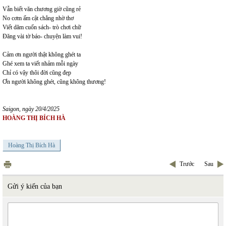
Vẫn biết văn chương giờ cũng rẻ
No cơm ấm cật chẳng nhờ thơ
Viết dăm cuốn sách- trò chơi chữ
Đăng vài tờ báo- chuyện làm vui!
Cảm ơn người thật không ghét ta
Ghé xem ta viết nhảm mỗi ngày
Chỉ có vậy thôi đời cũng đẹp
Ơn người không ghét, cũng không thương!
Saigon, ngày 20/4/2025
HOÀNG THỊ BÍCH HÀ
Hoàng Thị Bích Hà
Trước
Sau
Gửi ý kiến của bạn