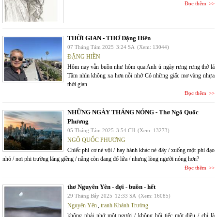
Đọc thêm
THỜI GIAN - THƠ Đặng Hiền
07 Tháng Tám 2025
3:24 SA
(Xem: 13044)
ĐẶNG HIỀN
Hôm nay vẫn buồn như hôm qua Anh ủ ngày rưng rưng thớ lá
Tầm nhìn không xa hơn nỗi nhớ Có những giấc mơ vàng nhựa
thời gian
Đọc thêm
NHỮNG NGÀY THÁNG NÓNG - Thơ Ngô Quốc
Phương
05 Tháng Tám 2025
3:54 CH
(Xem: 13273)
NGÔ QUỐC PHƯƠNG
Chiếc phi cơ né vội / hay hành khác né đây / xuống một phi đạo
nhỏ / nơi phi trường láng giềng / nắng còn đang đổ lửa / nhưng lòng người nóng hơn?
Đọc thêm
thơ Nguyên Yên - đợi - buồn - hết
29 Tháng Bảy 2025
12:33 SA
(Xem: 16085)
Nguyên Yên
,
tranh Khánh Trường
không phải nhớ một người / không hối tiếc một điều / chỉ là