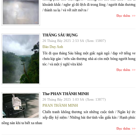
khoảnh khắc / nghe gì đó lệch đi trong lòng / người thân thương
/ thành xa lạ / và vết nứt mở ra /
Đọc thêm
THÁNG SÁU RỤNG
26 Tháng Bảy 2025
2:53 SA
(Xem: 15807)
Đào Duy Anh
Tôi đi qua tháng Sáu bằng một giấc ngái ngủ / đạp vỡ tiếng ve
chưa kịp gào / trên sân thượng nhà ai còn một bóng người hong
tóc / và một ý nghĩ vừa khô
Đọc thêm
Thơ PHAN THÀNH MINH
26 Tháng Bảy 2025
1:03 SA
(Xem: 13877)
PHAN THÀNH MINH
Chiến tranh không thương xót những cuộc tình / Ngăn ký ức
xếp đầy kỷ niệm / Những bài thơ tình vẫn giấu kín / Hạnh phúc
nồng nàn khi ta biết xa nhau
Đọc thêm