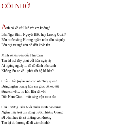
CÕI NHỚ
A
nh có về xứ Huế với em không?
Lên Ngự Bình, Nguyệt Biều hay Lương Quán?
Bến nước sông Hương ngắm nhìn đàn cá quẫy
Bên bụi tre ngà còn đó dấu khắc tên
Mình sẽ lên trên dốc Phú Cam
Tìm lại nơi đây phút dỗi hờn ngày ấy
Ai ngúng nguẩy… để dỗ dành bên cạnh
Không lên xe về... phải dắt bộ kề bên?
Chiều Hổ Quyền anh còn nhớ hay quên?
Đứng ngắm hoàng hôn em giục về kẻo tối
Đưa em về.... nụ hôn liều rất vội
Dốc Nam Giao…một sáng trận mưa rào
Cầu Trường Tiền buổi chiều mình dạo bước
Ngắm mây trời tím dòng nước Hương Giang
Đi bên nhau tất cả những con đường
Tìm lại dư hương đã đi vào cõi nhớ.