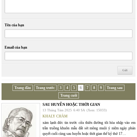
Tên của bạn
Email của bạn
Trang đầu
Trang trước
3
4
5
6
7
8
9
Trang sau
Trang cuối
SAU HUYỄN HOẶC THỜI GIAN
13 Tháng Tám 2025
6:40 SA
(Xem: 15033)
KHALY CHÀM
xám lạnh đức tin trước cửa thiên đường tôi hòa nhập vào em
trần truồng khuôn mẫu đất sét mông muội ý niệm ngày phán
quyết cuối cùng sau huyễn hoặc thời gian thế kỷ thứ 17…