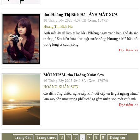
thơ- Hoàng Thị Bích Hà - ÁNH MẮT XƯA
10 Tháng Bảy 2025
4:37 CH
(Xem: 13475)
Hoàng Thị Bích Hà
Ánh mắt ấy đã làm ta lạc lối / Những ngày xanh bên ghế đá sân
trường / Em hiền hòa như mặt nước sông Hương / Mà bão nổi
trong lòng ta cuộn sóng
Đọc thêm
MÔI NHAM- thơ Hoàng Xuân Sơn
10 Tháng Bảy 2025
2:40 SA
(Xem: 17074)
HOÀNG XUÂN SƠN
Có đến rừng chiều nghe xấp xỉ / tuổi cây và lá già ngang nhau/
làm sao hồn mộc trong phế tích/ gạ gẫm miên son một chút màu
Đọc thêm
Trang đầu
Trang trước
3
4
5
6
7
8
9
Trang sau