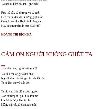
Và bão lũ năm đôi lần...ghé đến
Rứa mà rồi, cứ thương và cứ mến
Đến rồi đi, đau đáu những giọt buồn
Có nơi nào như Huế rứa không anh
Hay tại em nhiễm lá bùa của Huế?
HOÀNG THỊ BÍCH HÀ
CẢM ƠN NGƯỜI KHÔNG GHÉT TA
T
a vẫn là ta, người vẫn người
Vô tình rơi lạc giữa đời nhau
Người như một bóng chim khuê tước
Ta kẻ làm thơ vớ vẩn đời
Ta níu vào đâu giữa cuộc người
Văn chương thi phú tựa hồn mơ
Ơn đời ta được làm ta nhỉ
Mộng mị, câu từ cảm xúc tuôn