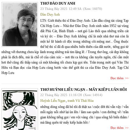
THƠ ĐÀO DUY ANH
23 Tháng Bảy 2025
12:49 SA
(Xem: 16070)
Đào Duy Anh
LTS: Giới thiệu thi sĩ Đào Duy Anh- Lần đầu cộng tác cùng Tạp
Chí Hợp Lưu – Nhà thơ Đào Duy Anh sinh năm 1952 tại vùng
đất Phù Cát, Bình Định – nơi gió Lào thổi qua những triền cát
và ký ức – Đào Duy Anh không chỉ là một nhà thơ mà còn là
một kẻ lữ hành cô độc trong những cõi mộng mơ... Ông thuộc
thế hệ thi sĩ đã đi qua nhiều biến thiên của đất nước, tiếng gọi từ
những vết thương chưa kịp lành trong những trái tim lặng lẽ. / Trong thơ ông, cái đẹp không
phải là đích đến, mà là chỗ rẽ của cảm xúc – nơi thi ca không cần tuyên ngôn, chỉ cần một
hơi thở cũng đủ thắp sáng cả một khoảng tối chưa kịp gọi tên. Trân trọng mời quí Văn Thi
Hữu và Bạn đọc của Hợp Lưu cùng bước vào thế giới thi ca của Đào Duy Anh. Tạp Chí
Hợp Lưu
Đọc thêm
THƠ HUỲNH LIỄU NGẠN – MẤY KIẾP LUÂN HỒI
22 Tháng Bảy 2025
11:16 CH
(Xem: 14914)
Huỳnh Liễu Ngạn
,
tranh Vũ Thái Hòa
những dòng sông đã bỏ tôi đi thật xa / cuộc đời thì vẫn vậy / vẫn
mỗi ngày nỗi nhớ lại ùn lên / làm sao quên / con đường về / trần
gian không tiếng gọi / em vội vàng chi / qua sông hồ biển thẳm /
mà lãng quên từ mấy kiếp luân hồi /
Đọc thêm