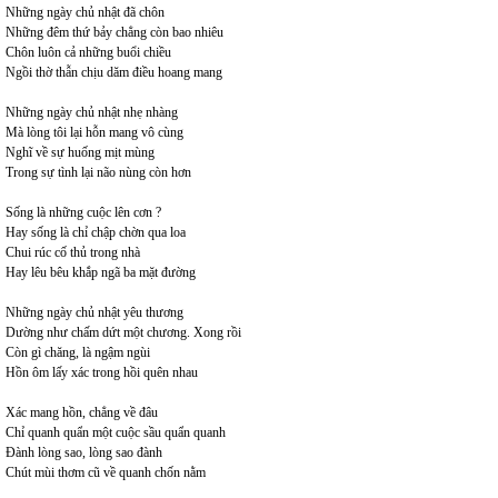
Những ngày chủ nhật đã chôn
Những đêm thứ bảy chẳng còn bao nhiêu
Chôn luôn cả những buổi chiều
Ngồi thờ thẫn chịu dăm điều hoang mang
Những ngày chủ nhật nhẹ nhàng
Mà lòng tôi lại hỗn mang vô cùng
Nghĩ về sự huống mịt mùng
Trong sự tình lại não nùng còn hơn
Sống là những cuộc lên cơn ?
Hay sống là chỉ chập chờn qua loa
Chui rúc cố thủ trong nhà
Hay lêu bêu khắp ngã ba mặt đường
Những ngày chủ nhật yêu thương
Dường như chấm dứt một chương. Xong rồi
Còn gì chăng, là ngậm ngùi
Hồn ôm lấy xác trong hồi quên nhau
Xác mang hồn, chẳng về đâu
Chỉ quanh quẩn một cuộc sầu quẩn quanh
Đành lòng sao, lòng sao đành
Chút mùi thơm cũ về quanh chốn nằm