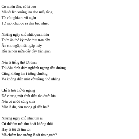
Có nhiều đâu, có là bao
Mà tôi lên xuống lao đao mấy tầng
Từ vô nghĩa ra vô ngần
Từ một chút đó ra dần bao nhiêu
Những ngày chủ nhật quạnh hiu
Thức ăn thế kỷ mốc thiu tràn đầy
Ăn cho ngập mặt ngập mày
Rồi ra nôn mửa dẫy đầy trần gian
Nếu là tiếng thở lời than
Thì đâu đình đám nghênh ngang đầu đường
Cũng không ầm ĩ trống chuông
Và không diễn một vở tuồng nhố nhăng
Chỉ là hơi thở đi ngang
Để vương một chút điêu tàn dưới kia
Nếu có ai đó cùng chia
Một là đủ, còn mong gì đến hai?
Những ngày chủ nhật tìm ai
Cứ thế tìm mãi tìm hoài không thôi
Hay là tôi đã tìm tôi
Mà chiêm bao tưởng là tôi tìm người?