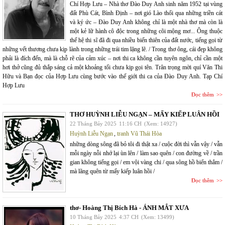
Chí Hợp Lưu – Nhà thơ Đào Duy Anh sinh năm 1952 tại vùng
đất Phù Cát, Bình Định – nơi gió Lào thổi qua những triền cát
và ký ức – Đào Duy Anh không chỉ là một nhà thơ mà còn là
một kẻ lữ hành cô độc trong những cõi mộng mơ... Ông thuộc
thế hệ thi sĩ đã đi qua nhiều biến thiên của đất nước, tiếng gọi từ
những vết thương chưa kịp lành trong những trái tim lặng lẽ. / Trong thơ ông, cái đẹp không
phải là đích đến, mà là chỗ rẽ của cảm xúc – nơi thi ca không cần tuyên ngôn, chỉ cần một
hơi thở cũng đủ thắp sáng cả một khoảng tối chưa kịp gọi tên. Trân trọng mời quí Văn Thi
Hữu và Bạn đọc của Hợp Lưu cùng bước vào thế giới thi ca của Đào Duy Anh. Tạp Chí
Hợp Lưu
Đọc thêm
THƠ HUỲNH LIỄU NGẠN – MẤY KIẾP LUÂN HỒI
22 Tháng Bảy 2025
11:16 CH
(Xem: 14927)
Huỳnh Liễu Ngạn
,
tranh Vũ Thái Hòa
những dòng sông đã bỏ tôi đi thật xa / cuộc đời thì vẫn vậy / vẫn
mỗi ngày nỗi nhớ lại ùn lên / làm sao quên / con đường về / trần
gian không tiếng gọi / em vội vàng chi / qua sông hồ biển thẳm /
mà lãng quên từ mấy kiếp luân hồi /
Đọc thêm
thơ- Hoàng Thị Bích Hà - ÁNH MẮT XƯA
10 Tháng Bảy 2025
4:37 CH
(Xem: 13499)