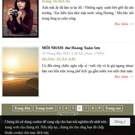
Hoàng Thị Bích Hà
Ánh mắt ấy đã làm ta lạc lối / Những ngày xanh bên ghế đá sân
trường / Em hiền hòa như mặt nước sông Hương / Mà bão nổi
trong lòng ta cuộn sóng
Đọc thêm
MÔI NHAM- thơ Hoàng Xuân Sơn
10 Tháng Bảy 2025
2:40 SA
(Xem: 17094)
HOÀNG XUÂN SƠN
Có đến rừng chiều nghe xấp xỉ / tuổi cây và lá già ngang nhau/
làm sao hồn mộc trong phế tích/ gạ gẫm miên son một chút màu
Đọc thêm
Trang đầu
Trang trước
3
4
5
6
7
8
9
Trang sau
Trang cuối
Chúng tôi sử dụng cookie để cung cấp cho bạn trải nghiệm tốt nhất trên
Đồng ý
trang web của chúng tôi. Nếu tiếp tục, chúng tôi cho rằng bạn đã chấp
Copyright © 2026
hopluu.net
All rights reserved
thuận cookie cho mục đích này.