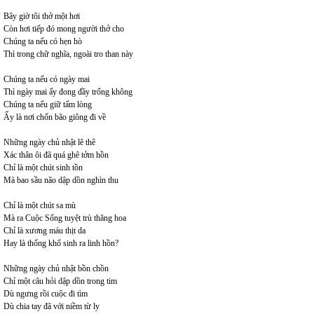
Bây giờ tôi thở một hơi
Còn hơi tiếp đó mong người thở cho
Chúng ta nếu có hẹn hò
Thì trong chữ nghĩa, ngoài tro than này
Chúng ta nếu có ngày mai
Thì ngày mai ấy đong đầy trống không
Chúng ta nếu giữ tấm lòng
Ấy là nơi chốn bão giông đi về
Những ngày chủ nhật lê thê
Xác thân ôi đã quá ghê tởm hồn
Chỉ là một chút sinh tồn
Mà bao sầu não dập dồn nghìn thu
Chỉ là một chút sa mù
Mà ra Cuộc Sống tuyệt trù thăng hoa
Chỉ là xương máu thịt da
Hay là thống khổ sinh ra linh hồn?
Những ngày chủ nhật bồn chồn
Chỉ một câu hỏi dập dồn trong tim
Dù ngưng rồi cuộc đi tìm
Dù chia tay đã với niềm từ ly