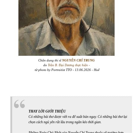
Chân dung thi sĩ
NGUYỄN CHÍ TRUNG
do
Trần B. Đại Dương thực hiện -
từ photo by Portraitist TTO - 13.06.2026 - Huế
THAY LỜI GIỚI THIỆU
Có những bài thơ được viết ra để xuất bản ngay. Có những bài thơ lại
chọn cách ngủ yên rất lâu trong ngăn kéo thời gian.
Những Ngày Chủ Nhật
của Nguyễn Chí Trung thuộc về trường hợp