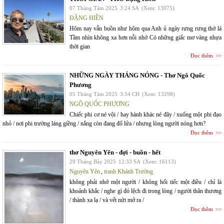
07 Tháng Tám 2025
3:24 SA
(Xem: 13075)
ĐẶNG HIỀN
Hôm nay vẫn buồn như hôm qua Anh ủ ngày rưng rưng thớ lá
Tầm nhìn không xa hơn nỗi nhớ Có những giấc mơ vàng nhựa
thời gian
Đọc thêm
NHỮNG NGÀY THÁNG NÓNG - Thơ Ngô Quốc
Phương
05 Tháng Tám 2025
3:54 CH
(Xem: 13298)
NGÔ QUỐC PHƯƠNG
Chiếc phi cơ né vội / hay hành khác né đây / xuống một phi đạo
nhỏ / nơi phi trường láng giềng / nắng còn đang đổ lửa / nhưng lòng người nóng hơn?
Đọc thêm
thơ Nguyên Yên - đợi - buồn - hết
29 Tháng Bảy 2025
12:33 SA
(Xem: 16113)
Nguyên Yên
,
tranh Khánh Trường
không phải nhớ một người / không hối tiếc một điều / chỉ là
khoảnh khắc / nghe gì đó lệch đi trong lòng / người thân thương
/ thành xa lạ / và vết nứt mở ra /
Đọc thêm