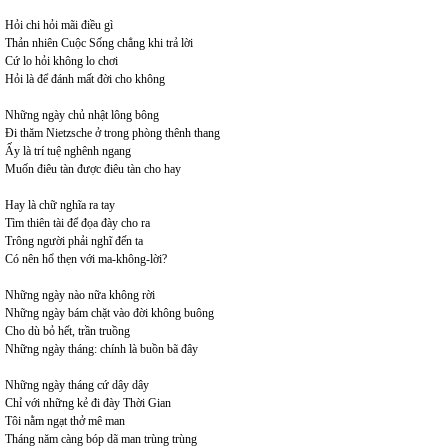
Hỏi chi hỏi mãi điều gì
Thản nhiên Cuộc Sống chẳng khi trả lời
Cứ lo hỏi không lo chơi
Hỏi là để đánh mất đời cho không
Những ngày chủ nhật lông bông
Đi thăm Nietzsche ở trong phòng thênh thang
Ấy là trí tuệ nghênh ngang
Muốn điêu tàn được điêu tàn cho hay
Hay là chữ nghĩa ra tay
Tìm thiên tài để đọa đày cho ra
Trông người phải nghĩ đến ta
Có nên hổ thẹn với ma-không-lời?
Những ngày nào nữa không rời
Những ngày bám chặt vào đời không buông
Cho dù bỏ hết, trần truồng
Những ngày tháng: chính là buồn bã đây
Những ngày tháng cứ dây dây
Chỉ với những kẻ đi đày Thời Gian
Tôi nằm ngạt thở mê man
Tháng năm càng bóp dã man trùng trùng