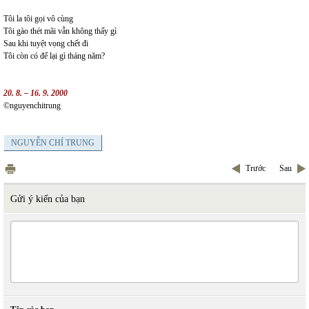
Tôi la tôi gọi vô cùng
Tôi gào thét mãi vẫn không thấy gì
Sau khi tuyệt vọng chết đi
Tôi còn có để lại gì tháng năm?
20. 8. – 16. 9. 2000
©nguyenchitrung
NGUYỄN CHÍ TRUNG
Trước
Sau
Gửi ý kiến của bạn