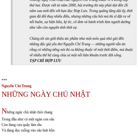
thứ hai. Được viết từ năm 2000, bài trường thi này phải đợi đến 26
năm sau mới đến với bạn đọc Hợp Lưu. Trong quãng lặng dài ấy, thời
gian đã đổi thay nhiều điều, nhưng những câu hỏi mà thi sĩ đặt ra về
nỗi buồn, sự hiện hữu, ký ức, cô đơn và hành trình làm người dường
như vẫn còn nguyên tính thời sự.
Chúng tôi xin giới thiệu tác phẩm như một món quà nhỏ gửi đến
những độc giả yêu thơ Nguyễn Chí Trung — những người vẫn tin
rằng có những tiếng nói thi ca không thuộc về một thời điểm, mà thuộc
về nhiều thế hệ cùng chia sẻ một nỗi băn khoăn trước đời sống.
TẠP CHÍ HỢP LƯU
***
Nguyễn Chí Trung
NHỮNG NGÀY CHỦ NHẬT
N
hững ngày chủ nhật chói chang
Trong đầu như có một ngàn con sâu
Còn đang cựa quậy làm rầu
Và đang đục ruỗng vào sâu linh hồn