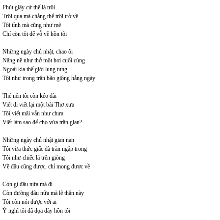
Phút giây cứ thế là trôi
Trôi qua mà chẳng thể trôi trở về
Tôi tỉnh mà cũng như mê
Chỉ còn tôi để vỗ về hồn tôi
Những ngày chủ nhật, chao ôi
Nặng nề như thở một hơi cuối cùng
Ngoài kia thế giới lung tung
Tôi như trong trận bão giông hằng ngày
Thế nên tôi còn kéo dài
Viết đi viết lại một bài Thơ xưa
Tôi viết mãi vẫn như chưa
Viết làm sao để cho vừa trần gian?
Những ngày chủ nhật gian nan
Tôi vừa thức giấc đã tràn ngập trong
Tôi như chiếc lá trên giòng
Về đâu cũng được, chỉ mong được về
Còn gì đâu nữa mà đi
Còn đường đâu nữa mà lê thân này
Tôi còn nói được với ai
Ý nghĩ tôi đã đọa đày hồn tôi