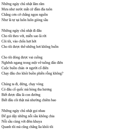
Những ngày chủ nhật lâm râm
Mưa như nước mắt cứ đầm đìa tuôn
Chẳng cơn cớ chẳng ngọn nguồn
Như là tự tại luôn luôn giòng sầu
Những ngày chủ nhật đi đâu
Cho tôi theo với, miễn sao là rời
Cõi tôi, vào chốn hợt hời
Cho tôi được thở những hơi không buồn
Cho tôi đóng được vai cuồng
Nghênh ngang trong một vở tuồng đảo điên
Cuộc buồn chán 🡪 người cố điên
Chạy đâu cho khỏi buồn phiền rỗng không?
Chúng ta đi, đứng, chạy vòng
Có đâu cố quốc mà hòng tha hương
Biết được đâu là con đường
Biết đâu cõi thật mà nhường chiêm bao
Những ngày chủ nhật gọi nhau
Để gọi dậy những nỗi sầu không chia
Nỗi sầu cùng với đêm khuya
Quanh tôi mà cũng chẳng lìa khỏi tôi