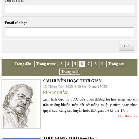
Tên của bạn
Email của bạn
Trang đầu
Trang trước
3
4
5
6
7
8
9
Trang sau
Trang cuối
SAU HUYỄN HOẶC THỜI GIAN
13 Tháng Tám 2025
6:40 SA
(Xem: 15055)
KHALY CHÀM
xám lạnh đức tin trước cửa thiên đường tôi hòa nhập vào em
trần truồng khuôn mẫu đất sét mông muội ý niệm ngày phán
quyết cuối cùng sau huyễn hoặc thời gian thế kỷ thứ 17…
Đọc thêm
THỜI GIAN - THƠ Đặng Hiền