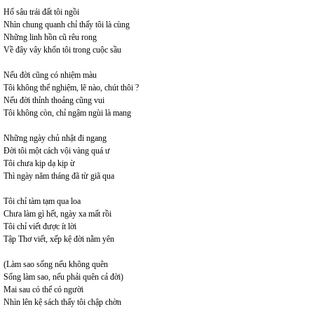
Hố sâu trái đất tôi ngồi
Nhìn chung quanh chỉ thấy tôi là cùng
Những linh hồn cũ rêu rong
Về đây vây khổn tôi trong cuộc sầu
Nếu đời cũng có nhiệm màu
Tôi không thể nghiệm, lẽ nào, chút thôi ?
Nếu đời thỉnh thoảng cũng vui
Tôi không còn, chỉ ngậm ngùi là mang
Những ngày chủ nhật đi ngang
Đời tôi một cách vội vàng quá ư
Tôi chưa kịp dạ kịp ừ
Thì ngày năm tháng đã từ giã qua
Tôi chỉ tàm tạm qua loa
Chưa làm gì hết, ngày xa mất rồi
Tôi chỉ viết được ít lời
Tập Thơ viết, xếp kệ đời nằm yên
(Làm sao sống nếu không quên
Sống làm sao, nếu phải quên cả đời)
Mai sau có thể có người
Nhìn lên kệ sách thấy tôi chập chờn