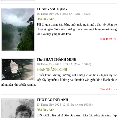
THÁNG SÁU RỤNG
26 Tháng Bảy 2025
2:53 SA
(Xem: 15829)
Đào Duy Anh
Tôi đi qua tháng Sáu bằng một giấc ngái ngủ / đạp vỡ tiếng ve
chưa kịp gào / trên sân thượng nhà ai còn một bóng người hong
tóc / và một ý nghĩ vừa khô
Đọc thêm
Thơ PHAN THÀNH MINH
26 Tháng Bảy 2025
1:03 SA
(Xem: 13896)
PHAN THÀNH MINH
Chiến tranh không thương xót những cuộc tình / Ngăn ký ức
xếp đầy kỷ niệm / Những bài thơ tình vẫn giấu kín / Hạnh phúc
nồng nàn khi ta biết xa nhau
Đọc thêm
THƠ ĐÀO DUY ANH
23 Tháng Bảy 2025
12:49 SA
(Xem: 16096)
Đào Duy Anh
LTS: Giới thiệu thi sĩ Đào Duy Anh- Lần đầu cộng tác cùng Tạp