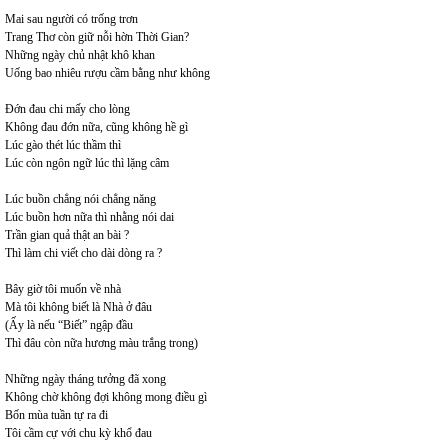
Mai sau người có trống trơn
Trang Thơ còn giữ nỗi hờn Thời Gian?
Những ngày chủ nhật khô khan
Uống bao nhiêu rượu cầm bằng như không
Đớn đau chi mấy cho lòng
Không đau đớn nữa, cũng không hề gì
Lúc gào thét lúc thầm thì
Lúc còn ngôn ngữ lúc thì lặng câm
Lúc buồn chẳng nói chẳng năng
Lúc buồn hơn nữa thì nhằng nói dai
Trần gian quả thật an bài ?
Thì làm chi viết cho dài dòng ra ?
Bây giờ tôi muốn về nhà
Mà tôi không biết là Nhà ở đâu
(Ấy là nếu “Biết” ngập đầu
Thì đâu còn nữa hương màu trắng trong)
Những ngày tháng tưởng đã xong
Không chờ không đợi không mong điều gì
Bốn mùa tuần tự ra đi
Tôi cầm cự với chu kỳ khổ đau