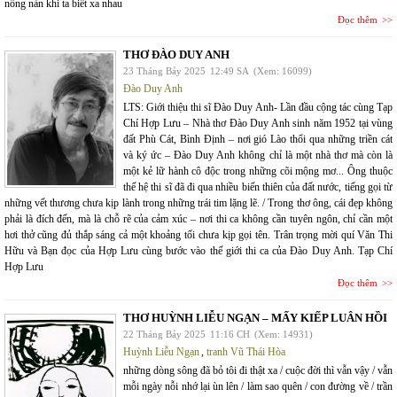
nồng nàn khi ta biết xa nhau
Đọc thêm
THƠ ĐÀO DUY ANH
23 Tháng Bảy 2025
12:49 SA
(Xem: 16099)
Đào Duy Anh
LTS: Giới thiệu thi sĩ Đào Duy Anh- Lần đầu cộng tác cùng Tạp
Chí Hợp Lưu – Nhà thơ Đào Duy Anh sinh năm 1952 tại vùng
đất Phù Cát, Bình Định – nơi gió Lào thổi qua những triền cát
và ký ức – Đào Duy Anh không chỉ là một nhà thơ mà còn là
một kẻ lữ hành cô độc trong những cõi mộng mơ... Ông thuộc
thế hệ thi sĩ đã đi qua nhiều biến thiên của đất nước, tiếng gọi từ
những vết thương chưa kịp lành trong những trái tim lặng lẽ. / Trong thơ ông, cái đẹp không
phải là đích đến, mà là chỗ rẽ của cảm xúc – nơi thi ca không cần tuyên ngôn, chỉ cần một
hơi thở cũng đủ thắp sáng cả một khoảng tối chưa kịp gọi tên. Trân trọng mời quí Văn Thi
Hữu và Bạn đọc của Hợp Lưu cùng bước vào thế giới thi ca của Đào Duy Anh. Tạp Chí
Hợp Lưu
Đọc thêm
THƠ HUỲNH LIỄU NGẠN – MẤY KIẾP LUÂN HỒI
22 Tháng Bảy 2025
11:16 CH
(Xem: 14931)
Huỳnh Liễu Ngạn
,
tranh Vũ Thái Hòa
những dòng sông đã bỏ tôi đi thật xa / cuộc đời thì vẫn vậy / vẫn
mỗi ngày nỗi nhớ lại ùn lên / làm sao quên / con đường về / trần