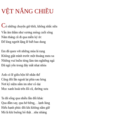
VỆT NẮNG CHIỀU
C
ó những chuyện giờ thôi, không nhắc nữa
Vẫn âm thầm như sương mỏng cuối sông
Năm tháng cũ đi qua miền ký ức
Để lòng người lặng lẽ biết bao dung
Em đã quen với những mùa lá rụng
Không giật mình trước một thoáng mưa xa
Những vui buồn từng làm tim nghiêng ngả
Đã ngủ yên trong đáy mắt nhạt nhòa
Anh có lẽ giữa bộn bề nhân thế
Cũng đôi lần ngoái lại phía sau lưng
Nơi kỷ niệm nằm im như cỏ dại
Mọc xanh hoài trên lối cũ, đường xưa
Ta đã sống qua nhiều lần đổi khác
Qua đắm say, qua hờ hững,…lạnh lùng
Hiểu hạnh phúc đôi khi không nắm giữ
Mà là khi buông bỏ thật…nhẹ nhàng