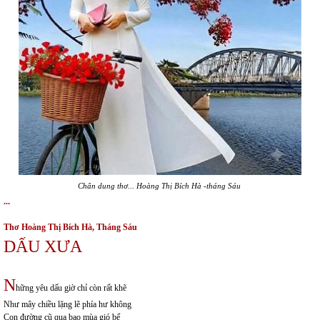
Chân dung thơ... Hoàng Thị Bích Hà -tháng Sáu
...
Thơ Hoàng Thị Bích Hà, Tháng Sáu
DẤU XƯA
N
hững yêu dấu giờ chỉ còn rất khẽ
Như mây chiều lặng lẽ phía hư không
Con đường cũ qua bao mùa gió bể