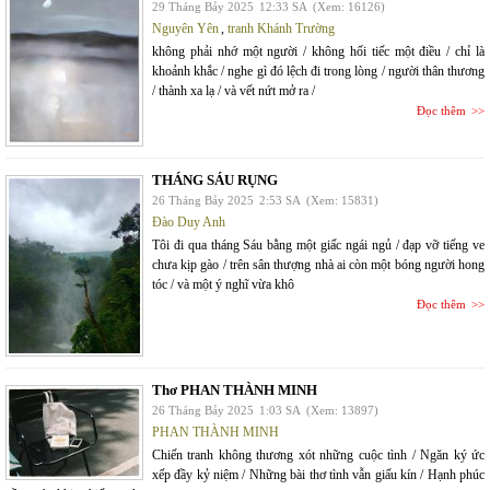
29 Tháng Bảy 2025
12:33 SA
(Xem: 16126)
Nguyên Yên
,
tranh Khánh Trường
không phải nhớ một người / không hối tiếc một điều / chỉ là
khoảnh khắc / nghe gì đó lệch đi trong lòng / người thân thương
/ thành xa lạ / và vết nứt mở ra /
Đọc thêm
THÁNG SÁU RỤNG
26 Tháng Bảy 2025
2:53 SA
(Xem: 15831)
Đào Duy Anh
Tôi đi qua tháng Sáu bằng một giấc ngái ngủ / đạp vỡ tiếng ve
chưa kịp gào / trên sân thượng nhà ai còn một bóng người hong
tóc / và một ý nghĩ vừa khô
Đọc thêm
Thơ PHAN THÀNH MINH
26 Tháng Bảy 2025
1:03 SA
(Xem: 13897)
PHAN THÀNH MINH
Chiến tranh không thương xót những cuộc tình / Ngăn ký ức
xếp đầy kỷ niệm / Những bài thơ tình vẫn giấu kín / Hạnh phúc