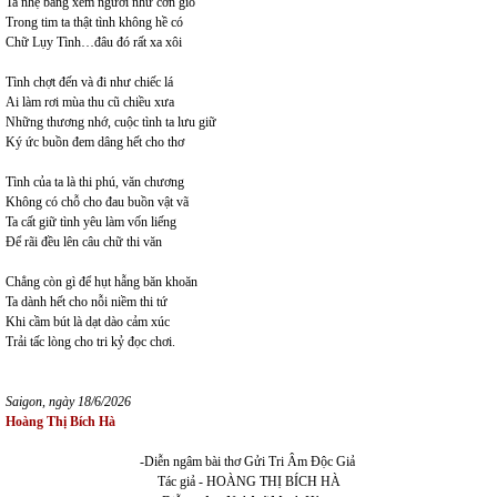
Ta nhẹ bẫng xem người như cơn gió
Trong tim ta thật tình không hề có
Chữ Lụy Tình…đâu đó rất xa xôi
Tình chợt đến và đi như chiếc lá
Ai làm rơi mùa thu cũ chiều xưa
Những thương nhớ, cuộc tình ta lưu giữ
Ký ức buồn đem dâng hết cho thơ
Tình của ta là thi phú, văn chương
Không có chỗ cho đau buồn vật vã
Ta cất giữ tình yêu làm vốn liếng
Để rãi đều lên câu chữ thi văn
Chẳng còn gì để hụt hẫng băn khoăn
Ta dành hết cho nỗi niềm thi tứ
Khi cầm bút là dạt dào cảm xúc
Trải tấc lòng cho tri kỷ đọc chơi.
Saigon, ngày 18/6/2026
Hoàng Thị Bích Hà
-Diễn ngâm bài thơ Gửi Tri Âm Độc Giả
Tác giả - HOÀNG THỊ BÍCH HÀ