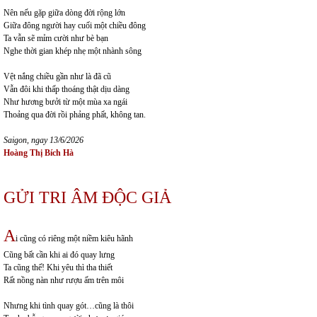
Nên nếu gặp giữa dòng đời rộng lớn
Giữa đông người hay cuối một chiều đông
Ta vẫn sẽ mỉm cười như bè bạn
Nghe thời gian khép nhẹ một nhành sông
Vệt nắng chiều gần như là đã cũ
Vẫn đôi khi thấp thoáng thật dịu dàng
Như hương bưởi từ một mùa xa ngái
Thoảng qua đời rồi phảng phất, không tan.
Saigon, ngay 13/6/2026
Hoàng Thị Bích Hà
GỬI TRI ÂM ĐỘC GIẢ
A
i cũng có riêng một niềm kiêu hãnh
Cũng bất cần khi ai đó quay lưng
Ta cũng thế! Khi yêu thì tha thiết
Rất nồng nàn như rượu ấm trên môi
Nhưng khi tình quay gót…cũng là thôi