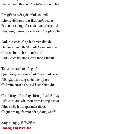
Đã bạc màu theo những bước chênh chao
Em giờ đã biết giấu mình sau mắt
Không dễ buồn như thuở mới yêu ai
Bao năm tháng góp nhặt thành được mất
Dạy lòng người quen với những phôi pha
Anh giờ chắc cũng bình yên đâu đó
Bên một miền thương nhớ khác riêng anh
Chỉ có chút tình xưa mới chớm
Đôi lúc về lay động chút mong manh
Ta đã đi qua thời nông nổi
Qua nồng nàn, qua cả những chênh vênh
Nên gặp lại trong chốn nào ký ức
Chỉ mỉm cười nghe gió lướt phiêu du
Có những thứ tưởng chừng phai hết thảy
Đến cuối đời vẫn thổn thức không nguôi
Như chiếc lá rơi qua mùa rất cũ
Chạm tim người một tiếng động xa xôi.
Saigon, ngày 02/6/2026
Hoàng Thị Bích Hà