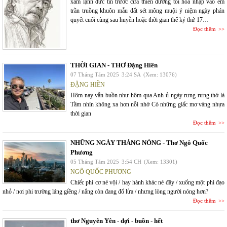
xám lạnh đức tin trước cửa thiên đường tôi hòa nhập vào em
trần truồng khuôn mẫu đất sét mông muội ý niệm ngày phán
quyết cuối cùng sau huyễn hoặc thời gian thế kỷ thứ 17…
Đọc thêm
THỜI GIAN - THƠ Đặng Hiền
07 Tháng Tám 2025
3:24 SA
(Xem: 13076)
ĐẶNG HIỀN
Hôm nay vẫn buồn như hôm qua Anh ủ ngày rưng rưng thớ lá
Tầm nhìn không xa hơn nỗi nhớ Có những giấc mơ vàng nhựa
thời gian
Đọc thêm
NHỮNG NGÀY THÁNG NÓNG - Thơ Ngô Quốc
Phương
05 Tháng Tám 2025
3:54 CH
(Xem: 13301)
NGÔ QUỐC PHƯƠNG
Chiếc phi cơ né vội / hay hành khác né đây / xuống một phi đạo
nhỏ / nơi phi trường láng giềng / nắng còn đang đổ lửa / nhưng lòng người nóng hơn?
Đọc thêm
thơ Nguyên Yên - đợi - buồn - hết