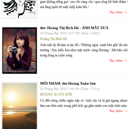
gian không tiếng gọi / em vội vàng chi / qua sông hồ biển thẳm /
mà lãng quên từ mấy kiếp luân hồi /
Đọc thêm
thơ- Hoàng Thị Bích Hà - ÁNH MẮT XƯA
10 Tháng Bảy 2025
4:37 CH
(Xem: 13502)
Hoàng Thị Bích Hà
Ánh mắt ấy đã làm ta lạc lối / Những ngày xanh bên ghế đá sân
trường / Em hiền hòa như mặt nước sông Hương / Mà bão nổi
trong lòng ta cuộn sóng
Đọc thêm
MÔI NHAM- thơ Hoàng Xuân Sơn
10 Tháng Bảy 2025
2:40 SA
(Xem: 17111)
HOÀNG XUÂN SƠN
Có đến rừng chiều nghe xấp xỉ / tuổi cây và lá già ngang nhau/
làm sao hồn mộc trong phế tích/ gạ gẫm miên son một chút màu
Đọc thêm