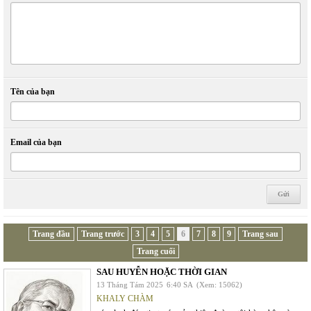
Tên của bạn
Email của bạn
Trang đầu
Trang trước
3
4
5
6
7
8
9
Trang sau
Trang cuối
SAU HUYỄN HOẶC THỜI GIAN
13 Tháng Tám 2025
6:40 SA
(Xem: 15062)
KHALY CHÀM