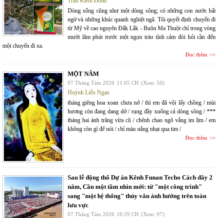
Trần Kiêm Đoàn
Dòng sống cũng như một dòng sông; có những con nước bất
ngờ và những khúc quanh nghiệt ngã. Tôi quyết định chuyến đi
từ Mỹ về cao nguyên Đắk Lắk - Buôn Ma Thuột chỉ trong vòng
mười lăm phút trước một ngọn trào tỉnh cảm đòi hỏi cần đến
một chuyến đi xa.
Đọc thêm
MỘT NĂM
07 Tháng Tám 2026
11:05 CH
(Xem: 50)
Huỳnh Liễu Ngạn
tháng giêng hoa xoan chưa nở / thì em đã vội lấy chồng / mùi
hương còn đang dang dở / rụng đầy xuống cả dòng sông / ***
tháng hai ánh trăng vừa cũ / chênh chao ngõ vắng im lìm / em
không còn gì để nói / chỉ màu nắng nhạt qua tim /
Đọc thêm
Sau lễ động thổ Dự án Kênh Funan Techo Cách đây 2
năm, Cần một tầm nhìn mới: từ "một công trình"
sang "một hệ thống" thủy văn ảnh hưởng trên toàn
lưu vực
07 Tháng Tám 2026
10:29 CH
(Xem: 97)