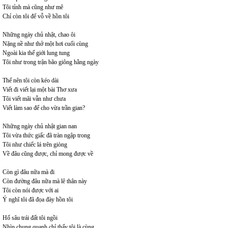
Tôi tỉnh mà cũng như mê
Chỉ còn tôi để vỗ về hồn tôi
Những ngày chủ nhật, chao ôi
Nặng nề như thở một hơi cuối cùng
Ngoài kia thế giới lung tung
Tôi như trong trận bão giông hằng ngày
Thế nên tôi còn kéo dài
Viết đi viết lại một bài Thơ xưa
Tôi viết mãi vẫn như chưa
Viết làm sao để cho vừa trần gian?
Những ngày chủ nhật gian nan
Tôi vừa thức giấc đã tràn ngập trong
Tôi như chiếc lá trên giòng
Về đâu cũng được, chỉ mong được về
Còn gì đâu nữa mà đi
Còn đường đâu nữa mà lê thân này
Tôi còn nói được với ai
Ý nghĩ tôi đã đọa đày hồn tôi
Hố sâu trái đất tôi ngồi
Nhìn chung quanh chỉ thấy tôi là cùng