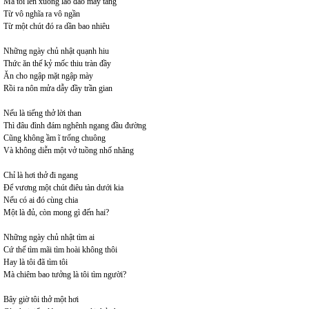
Mà tôi lên xuống lao đao mấy tầng
Từ vô nghĩa ra vô ngần
Từ một chút đó ra dần bao nhiêu
Những ngày chủ nhật quạnh hiu
Thức ăn thế kỷ mốc thiu tràn đầy
Ăn cho ngập mặt ngập mày
Rồi ra nôn mửa dẫy đầy trần gian
Nếu là tiếng thở lời than
Thì đâu đình đám nghênh ngang đầu đường
Cũng không ầm ĩ trống chuông
Và không diễn một vở tuồng nhố nhăng
Chỉ là hơi thở đi ngang
Để vương một chút điêu tàn dưới kia
Nếu có ai đó cùng chia
Một là đủ, còn mong gì đến hai?
Những ngày chủ nhật tìm ai
Cứ thế tìm mãi tìm hoài không thôi
Hay là tôi đã tìm tôi
Mà chiêm bao tưởng là tôi tìm người?
Bây giờ tôi thở một hơi