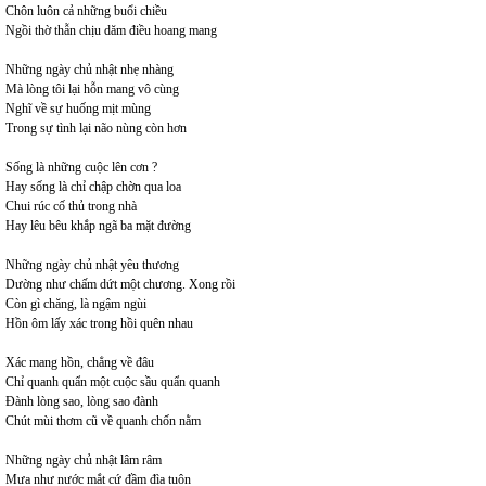
Chôn luôn cả những buổi chiều
Ngồi thờ thẫn chịu dăm điều hoang mang
Những ngày chủ nhật nhẹ nhàng
Mà lòng tôi lại hỗn mang vô cùng
Nghĩ về sự huống mịt mùng
Trong sự tình lại não nùng còn hơn
Sống là những cuộc lên cơn ?
Hay sống là chỉ chập chờn qua loa
Chui rúc cố thủ trong nhà
Hay lêu bêu khắp ngã ba mặt đường
Những ngày chủ nhật yêu thương
Dường như chấm dứt một chương. Xong rồi
Còn gì chăng, là ngậm ngùi
Hồn ôm lấy xác trong hồi quên nhau
Xác mang hồn, chẳng về đâu
Chỉ quanh quẩn một cuộc sầu quẩn quanh
Đành lòng sao, lòng sao đành
Chút mùi thơm cũ về quanh chốn nằm
Những ngày chủ nhật lâm râm
Mưa như nước mắt cứ đầm đìa tuôn