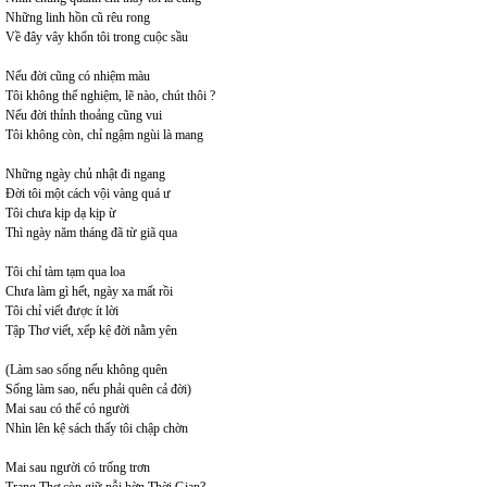
Những linh hồn cũ rêu rong
Về đây vây khổn tôi trong cuộc sầu
Nếu đời cũng có nhiệm màu
Tôi không thể nghiệm, lẽ nào, chút thôi ?
Nếu đời thỉnh thoảng cũng vui
Tôi không còn, chỉ ngậm ngùi là mang
Những ngày chủ nhật đi ngang
Đời tôi một cách vội vàng quá ư
Tôi chưa kịp dạ kịp ừ
Thì ngày năm tháng đã từ giã qua
Tôi chỉ tàm tạm qua loa
Chưa làm gì hết, ngày xa mất rồi
Tôi chỉ viết được ít lời
Tập Thơ viết, xếp kệ đời nằm yên
(Làm sao sống nếu không quên
Sống làm sao, nếu phải quên cả đời)
Mai sau có thể có người
Nhìn lên kệ sách thấy tôi chập chờn
Mai sau người có trống trơn