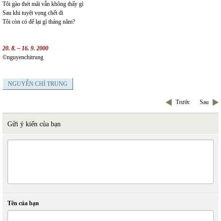
Tôi gào thét mãi vẫn không thấy gì
Sau khi tuyệt vọng chết đi
Tôi còn có để lại gì tháng năm?
20. 8. – 16. 9. 2000
©nguyenchitrung
NGUYỄN CHÍ TRUNG
Trước
Sau
Gửi ý kiến của bạn
Tên của bạn