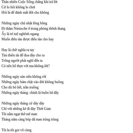
Thản nhiên Cuộc Sống chẳng khi trả lời
Cứ lo hỏi không lo chơi
Hỏi là để đánh mất đời cho không
Những ngày chủ nhật lông bông
Đi thăm Nietzsche ở trong phòng thênh thang
Ấy là trí tuệ nghênh ngang
Muốn điêu tàn được điêu tàn cho hay
Hay là chữ nghĩa ra tay
Tìm thiên tài để đọa đày cho ra
Trông người phải nghĩ đến ta
Có nên hổ thẹn với ma-không-lời?
Những ngày nào nữa không rời
Những ngày bám chặt vào đời không buông
Cho dù bỏ hết, trần truồng
Những ngày tháng: chính là buồn bã đây
Những ngày tháng cứ dây dây
Chỉ với những kẻ đi đày Thời Gian
Tôi nằm ngạt thở mê man
Tháng năm càng bóp dã man trùng trùng
Tôi la tôi gọi vô cùng