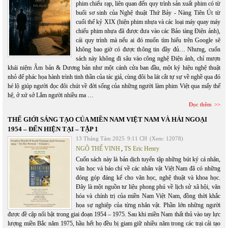
phim chiếu rạp, liên quan đến quy trình sản xuất phim có từ
buổi sơ sinh của Nghệ thuật Thứ Bảy - Nàng Tiên Út từ
cuối thế kỷ XIX (hiện phim nhựa và các loại máy quay máy
chiếu phim nhựa đã được đưa vào các Bảo tàng Điện ảnh),
cái quy trình mà nếu ai đó muốn tìm hiểu trên Google sẽ
không bao giờ có được thông tin đầy đủ… Nhưng, cuốn
sách này không đi sâu vào công nghệ Điện ảnh, chỉ mượn
khái niệm Âm bản & Dương bản như một cánh cửa ban đầu, một ký hiệu nghệ thuật
nhỏ để phác họa hành trình tinh thần của tác giả, cùng đôi ba lát cắt tự sự về nghề qua đó
hé lộ giúp người đọc đôi chút về đời sống của những người làm phim Việt qua mấy thế
hệ, ở xứ sở Lắm người nhiều ma …
Đọc thêm
THẾ GIỚI SÁNG TẠO CỦA MIỀN NAM VIỆT NAM VÀ HẢI NGOẠI
1954 – ĐẾN HIỆN TẠI – TẬP 1
13 Tháng Tám 2025
9:11 CH
(Xem: 12078)
NGÔ THẾ VINH
,
TS Eric Henry
Cuốn sách này là bản dịch tuyển tập những bút ký cá nhân,
văn học và báo chí về các nhân vật Việt Nam đã có những
đóng góp đáng kể cho văn học, nghệ thuật và khoa học.
Đây là một nguồn tư liệu phong phú về lịch sử xã hội, văn
hóa và chính trị của miền Nam Việt Nam, đồng thời khắc
họa sự nghiệp của từng nhân vật. Phần lớn những người
được đề cập nổi bật trong giai đoạn 1954 – 1975. Sau khi miền Nam thất thủ vào tay lực
lượng miền Bắc năm 1975, hầu hết họ đều bị giam giữ nhiều năm trong các trại cải tạo