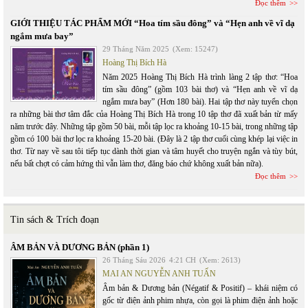
Đọc thêm
GIỚI THIỆU TÁC PHẨM MỚI “Hoa tím sầu đông” và “Hẹn anh về vĩ dạ
ngắm mưa bay”
29 Tháng Năm 2025
(Xem: 15247)
Hoàng Thị Bích Hà
Năm 2025 Hoàng Thị Bích Hà trình làng 2 tập thơ: “Hoa
tím sầu đông” (gồm 103 bài thơ) và “Hẹn anh về vĩ dạ
ngắm mưa bay” (Hơn 180 bài). Hai tập thơ này tuyển chọn
ra những bài thơ tâm đắc của Hoàng Thị Bích Hà trong 10 tập thơ đã xuất bản từ mấy
năm trước đây. Những tập gồm 50 bài, mỗi tập lọc ra khoảng 10-15 bài, trong những tập
gồm có 100 bài thơ lọc ra khoảng 15-20 bài. (Đây là 2 tập thơ cuối cùng khép lại việc in
thơ. Từ nay về sau tôi tiếp tục dành thời gian và tâm huyết cho truyện ngắn và tùy bút,
nếu bất chợt có cảm hứng thì vẫn làm thơ, đăng báo chứ không xuất bản nữa).
Đọc thêm
Tin sách & Trích đoạn
ÂM BẢN VÀ DƯƠNG BẢN (phần 1)
26 Tháng Sáu 2026
4:21 CH
(Xem: 2613)
MAI AN NGUYỄN ANH TUẤN
Âm bản & Dương bản (Négatif & Positif) – khái niệm có
gốc từ điện ảnh phim nhựa, còn gọi là phim điện ảnh hoặc