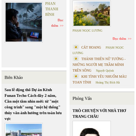
PHAN
THANH
BÌNH
Đọc
thêm
PHẠM NGỌC LƯƠNG
Đọc thêm
CÁT HOANG
PHẠM NGỌC
LƯƠNG
THÁNH THIÊN NỮ TƯỚNG -
NHỮNG NGƯỜI MẸ TRẦM MÌNH
TRÊN SÔNG
Nguyệt Quỳnh
KHI TÌNH YÊU NHUỐM MÀU
Biên Khảo
TOAN TÍNH
Hoàng Thị Bích Hà
Sau lễ động thổ Dự án Kênh
Funan Techo Cách đây 2 năm,
Phỏng Vấn
Cần một tầm nhìn mới: từ "một
công trình" sang "một hệ thống"
TRÒ CHUYỆN VỚI NHÀ THƠ
thủy văn ảnh hưởng trên toàn lưu
TRANG CHÂU
vực