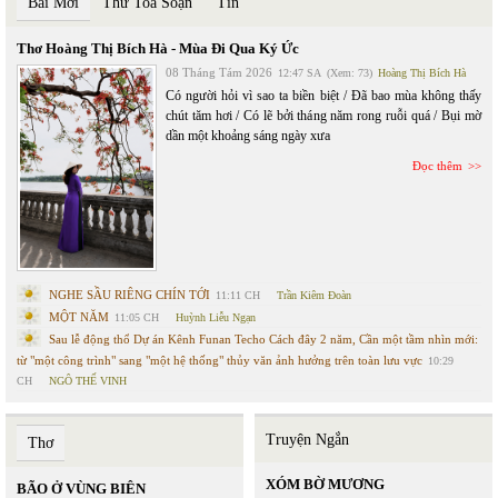
Bài Mới
Thư Toà Soạn
Tin
Thơ Hoàng Thị Bích Hà - Mùa Đi Qua Ký Ức
08 Tháng Tám 2026
12:47 SA
(Xem: 73)
Hoàng Thị Bích Hà
Có người hỏi vì sao ta biền biệt / Đã bao mùa không thấy
chút tăm hơi / Có lẽ bởi tháng năm rong ruỗi quá / Bụi mờ
dần một khoảng sáng ngày xưa
Đọc thêm
NGHE SẦU RIÊNG CHÍN TỚI
11:11 CH
Trần Kiêm Đoàn
MỘT NĂM
11:05 CH
Huỳnh Liễu Ngạn
Sau lễ động thổ Dự án Kênh Funan Techo Cách đây 2 năm, Cần một tầm nhìn mới:
từ "một công trình" sang "một hệ thống" thủy văn ảnh hưởng trên toàn lưu vực
10:29
CH
NGÔ THẾ VINH
Truyện Ngắn
Thơ
XÓM BỜ MƯƠNG
BÃO Ở VÙNG BIÊN