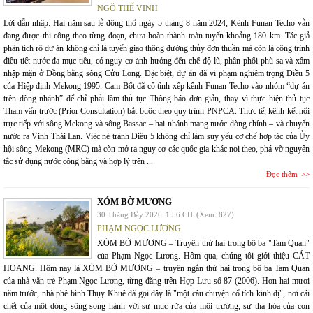
NGÔ THẾ VINH
Lời dẫn nhập: Hai năm sau lễ động thổ ngày 5 tháng 8 năm 2024, Kênh Funan Techo vẫn
đang được thi công theo từng đoạn, chưa hoàn thành toàn tuyến khoảng 180 km. Tác giả
phân tích rõ dự án không chỉ là tuyến giao thông đường thủy đơn thuần mà còn là công trình
điều tiết nước đa mục tiêu, có nguy cơ ảnh hưởng đến chế độ lũ, phân phối phù sa và xâm
nhập mặn ở Đồng bằng sông Cửu Long. Đặc biệt, dự án đã vi phạm nghiêm trọng Điều 5
của Hiệp định Mekong 1995. Cam Bốt đã cố tình xếp kênh Funan Techo vào nhóm “dự án
trên dòng nhánh” để chỉ phải làm thủ tục Thông báo đơn giản, thay vì thực hiện thủ tục
Tham vấn trước (Prior Consultation) bắt buộc theo quy trình PNPCA. Thực tế, kênh kết nối
trực tiếp với sông Mekong và sông Bassac – hai nhánh mang nước dòng chính – và chuyển
nước ra Vịnh Thái Lan. Việc né tránh Điều 5 không chỉ làm suy yếu cơ chế hợp tác của Ủy
hội sông Mekong (MRC) mà còn mở ra nguy cơ các quốc gia khác noi theo, phá vỡ nguyên
tắc sử dụng nước công bằng và hợp lý trên ...
Đọc thêm
XÓM BỜ MƯƠNG
30 Tháng Bảy 2026
1:56 CH
(Xem: 827)
PHẠM NGỌC LƯƠNG
XÓM BỜ MƯƠNG – Truyện thứ hai trong bộ ba "Tam Quan"
của Phạm Ngọc Lương. Hôm qua, chúng tôi giới thiệu CÁT
HOANG. Hôm nay là XÓM BỜ MƯƠNG – truyện ngắn thứ hai trong bộ ba Tam Quan
của nhà văn trẻ Phạm Ngọc Lương, từng đăng trên Hợp Lưu số 87 (2006). Hơn hai mươi
năm trước, nhà phê bình Thụy Khuê đã gọi đây là "một câu chuyện cổ tích kinh dị", nơi cái
chết của một dòng sông song hành với sự mục rữa của môi trường, sự tha hóa của con