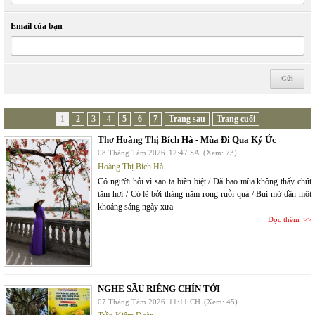
Email của bạn
1
2
3
4
5
6
7
Trang sau
Trang cuối
Thơ Hoàng Thị Bích Hà - Mùa Đi Qua Ký Ức
08 Tháng Tám 2026
12:47 SA
(Xem: 73)
Hoàng Thị Bích Hà
Có người hỏi vì sao ta biền biệt / Đã bao mùa không thấy chút
tăm hơi / Có lẽ bởi tháng năm rong ruỗi quá / Bụi mờ dần một
khoảng sáng ngày xưa
Đọc thêm
NGHE SẦU RIÊNG CHÍN TỚI
07 Tháng Tám 2026
11:11 CH
(Xem: 45)