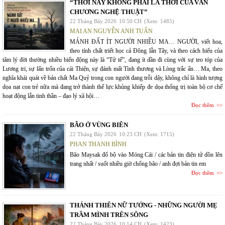
“THỜI NÀY KHÔNG PHẢI LÀ THỜI CỦA VĂN
CHƯƠNG NGHỆ THUẬT”
22 Tháng Bảy 2026
10:50 CH
(Xem: 1485)
MAI AN NGUYỄN ANH TUẤN
MẢNH ĐẤT ÍT NGƯỜI NHIỀU MA… NGƯỜI, viết hoa,
theo tính chất triết học cả Đông lẫn Tây, và theo cách hiểu của
tâm lý đời thường nhiều biến động này là “Tử tế”, đang ít dần đi cùng với sự teo tóp của
Lương tri, sự lẩn trốn của cái Thiện, sự đánh mất Tình thương và Lòng trắc ẩn… Ma, theo
nghĩa khái quát về bản chất Ma Quỷ trong con người đang trỗi dậy, không chỉ là hình tượng
dọa nạt con trẻ nữa mà đang trở thành thế lực khủng khiếp đe dọa thống trị toàn bộ cơ chế
hoạt động lẫn tinh thần – đạo lý xã hội…
Đọc thêm
BÃO Ở VÙNG BIÊN
22 Tháng Bảy 2026
10:23 CH
(Xem: 1715)
PHAN THANH BÌNH
Bão Maysak đổ bộ vào Móng Cái / các bản tin điện tử dồn lên
trang nhất / suốt nhiều giờ chống bão / anh đợi bản tin em
Đọc thêm
THÁNH THIÊN NỮ TƯỚNG - NHỮNG NGƯỜI MẸ
TRẦM MÌNH TRÊN SÔNG
22 Tháng Bảy 2026
10:14 CH
(Xem: 1423)