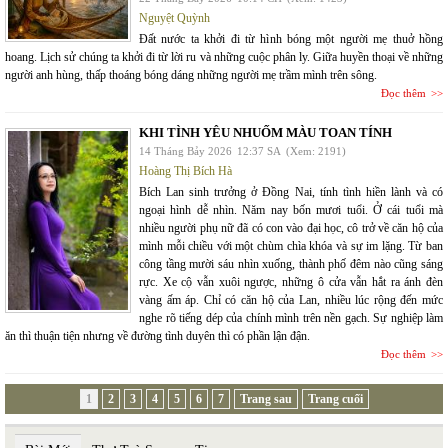
Nguyệt Quỳnh
Đất nước ta khởi đi từ hình bóng một người mẹ thuở hồng
hoang. Lịch sử chúng ta khởi đi từ lời ru và những cuộc phân ly. Giữa huyền thoại về những
người anh hùng, thấp thoáng bóng dáng những người mẹ trầm mình trên sông.
Đọc thêm
KHI TÌNH YÊU NHUỐM MÀU TOAN TÍNH
14 Tháng Bảy 2026
12:37 SA
(Xem: 2191)
Hoàng Thị Bích Hà
Bích Lan sinh trưởng ở Đồng Nai, tính tình hiền lành và có
ngoại hình dễ nhìn. Năm nay bốn mươi tuổi. Ở cái tuổi mà
nhiều người phụ nữ đã có con vào đại học, cô trở về căn hộ của
mình mỗi chiều với một chùm chìa khóa và sự im lặng. Từ ban
công tầng mười sáu nhìn xuống, thành phố đêm nào cũng sáng
rực. Xe cộ vẫn xuôi ngược, những ô cửa vẫn hắt ra ánh đèn
vàng ấm áp. Chỉ có căn hộ của Lan, nhiều lúc rộng đến mức
nghe rõ tiếng dép của chính mình trên nền gạch. Sự nghiệp làm
ăn thì thuận tiện nhưng về đường tình duyên thì có phần lận đận.
Đọc thêm
1
2
3
4
5
6
7
Trang sau
Trang cuối