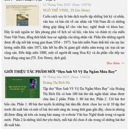
13 Tháng Tám 2025
(Xem: 12078)
NGÔ THẾ VINH
,
TS Eric Henry
Cuốn sách này là bản dịch tuyển tập những bút ký cá nhân,
văn học và báo chí về các nhân vật Việt Nam đã có những
đóng góp đáng kể cho văn học, nghệ thuật và khoa học.
Đây là một nguồn tư liệu phong phú về lịch sử xã hội, văn hóa và chính trị của miền
Nam Việt Nam, đồng thời khắc họa sự nghiệp của từng nhân vật. Phần lớn những người
được đề cập nổi bật trong giai đoạn 1954 – 1975. Sau khi miền Nam thất thủ vào tay lực
lượng miền Bắc năm 1975, hầu hết họ đều bị giam giữ nhiều năm trong các trại cải tạo
cộng sản. Đến thập niên 1980, một số người đã sang Hoa Kỳ và đa phần vẫn tiếp tục
hoạt động sáng tạo.(TS. Eric Henry, dịch giả)
Đọc thêm
GIỚI THIỆU TÁC PHẨM MỚI “Hẹn Anh Về Vỹ Dạ Ngắm Mưa Bay”
06 Tháng Sáu 2025
(Xem: 13423)
Hoàng Thị Bích Hà
Tập thơ “Hẹn Anh Về Vỹ Dạ Ngắm Mưa Bay” của Hoàng
Thị Bích Hà có hơn 180 bài thơ dài ngắn khác nhau được
chia làm 2 phần: Phần 1: 80 bài thơ, Phần 2: 116 bài thơ
bốn câu. Phần 1: 80 bài thơ tuyển là những bài tâm đắc được chọn lọc ra từ 10 tập thơ
trước đã xuất bản và một số bài thơ mới sáng tác trong thời gian gần đây, chưa in nhưng
đã được đăng tải trên các trang báo mạng và website Văn học Nghệ thuật trong và ngoài
nước. Phần 2 là những khổ thơ yêu thích, mỗi bài chỉ chon 4 câu trong số những bài thơ
đã xuất bản.