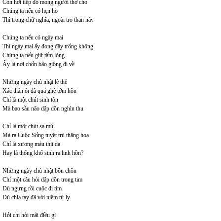
Còn hơi tiếp đó mong người thở cho
Chúng ta nếu có hẹn hò
Thì trong chữ nghĩa, ngoài tro than này
Chúng ta nếu có ngày mai
Thì ngày mai ấy đong đầy trống không
Chúng ta nếu giữ tấm lòng
Ấy là nơi chốn bão giông đi về
Những ngày chủ nhật lê thê
Xác thân ôi đã quá ghê tởm hồn
Chỉ là một chút sinh tồn
Mà bao sầu não dập dồn nghìn thu
Chỉ là một chút sa mù
Mà ra Cuộc Sống tuyệt trù thăng hoa
Chỉ là xương máu thịt da
Hay là thống khổ sinh ra linh hồn?
Những ngày chủ nhật bồn chồn
Chỉ một câu hỏi dập dồn trong tim
Dù ngưng rồi cuộc đi tìm
Dù chia tay đã với niềm từ ly
Hỏi chi hỏi mãi điều gì