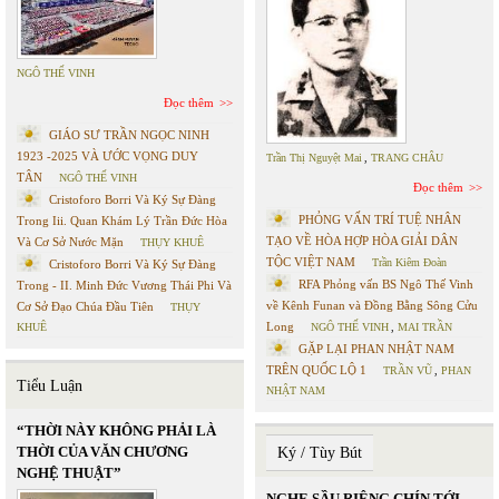
NGÔ THẾ VINH
Đọc thêm
GIÁO SƯ TRẦN NGỌC NINH
1923 -2025 VÀ ƯỚC VỌNG DUY
Trần Thị Nguyệt Mai
,
TRANG CHÂU
TÂN
NGÔ THẾ VINH
Đọc thêm
Cristoforo Borri Và Ký Sự Đàng
PHỎNG VẤN TRÍ TUỆ NHÂN
Trong Iii. Quan Khám Lý Trần Đức Hòa
TẠO VỀ HÒA HỢP HÒA GIẢI DÂN
Và Cơ Sở Nước Mặn
THỤY KHUÊ
TỘC VIỆT NAM
Trần Kiêm Đoàn
Cristoforo Borri Và Ký Sự Đàng
RFA Phỏng vấn BS Ngô Thế Vinh
Trong - II. Minh Đức Vương Thái Phi Và
về Kênh Funan và Đồng Bằng Sông Cửu
Cơ Sở Đạo Chúa Đầu Tiên
THỤY
Long
KHUÊ
NGÔ THẾ VINH
,
MAI TRẦN
GẶP LẠI PHAN NHẬT NAM
TRÊN QUỐC LỘ 1
TRẦN VŨ
,
PHAN
Tiểu Luận
NHẬT NAM
“THỜI NÀY KHÔNG PHẢI LÀ
THỜI CỦA VĂN CHƯƠNG
Ký / Tùy Bút
NGHỆ THUẬT”
NGHE SẦU RIÊNG CHÍN TỚI