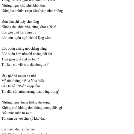
Trang Thơ còn giữ nỗi hờn Thời Gian?
Những ngày chủ nhật khô khan
Uống bao nhiêu rượu cầm bằng như không
Đớn đau chi mấy cho lòng
Không đau đớn nữa, cũng không hề gì
Lúc gào thét lúc thầm thì
Lúc còn ngôn ngữ lúc thì lặng câm
Lúc buồn chẳng nói chẳng năng
Lúc buồn hơn nữa thì nhằng nói dai
Trần gian quả thật an bài ?
Thì làm chi viết cho dài dòng ra ?
Bây giờ tôi muốn về nhà
Mà tôi không biết là Nhà ở đâu
(Ấy là nếu “Biết” ngập đầu
Thì đâu còn nữa hương màu trắng trong)
Những ngày tháng tưởng đã xong
Không chờ không đợi không mong điều gì
Bốn mùa tuần tự ra đi
Tôi cầm cự với chu kỳ khổ đau
Có nhiều đâu, có là bao