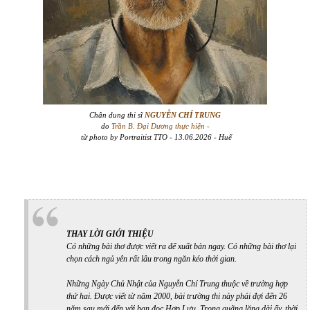
Chân dung thi sĩ
NGUYỄN CHÍ TRUNG
do
Trần B. Đại Dương thực hiện -
từ photo by Portraitist TTO - 13.06.2026 - Huế
THAY LỜI GIỚI THIỆU
Có những bài thơ được viết ra để xuất bản ngay. Có những bài thơ lại
chọn cách ngủ yên rất lâu trong ngăn kéo thời gian.
Những Ngày Chủ Nhật
của Nguyễn Chí Trung thuộc về trường hợp
thứ hai. Được viết từ năm 2000, bài trường thi này phải đợi đến 26
năm sau mới đến với bạn đọc Hợp Lưu. Trong quãng lặng dài ấy, thời