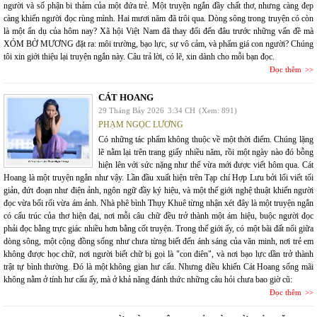
người và số phận bi thảm của một đứa trẻ. Một truyện ngắn đầy chất thơ, nhưng càng đẹp
càng khiến người đọc rùng mình. Hai mươi năm đã trôi qua. Dòng sông trong truyện có còn
là một ẩn dụ của hôm nay? Xã hội Việt Nam đã thay đổi đến đâu trước những vấn đề mà
XÓM BỜ MƯƠNG đặt ra: môi trường, bạo lực, sự vô cảm, và phẩm giá con người? Chúng
tôi xin giới thiệu lại truyện ngắn này. Câu trả lời, có lẽ, xin dành cho mỗi bạn đọc.
Đọc thêm
CÁT HOANG
29 Tháng Bảy 2026
3:34 CH
(Xem: 891)
PHẠM NGỌC LƯƠNG
Có những tác phẩm không thuộc về một thời điểm. Chúng lặng
lẽ nằm lại trên trang giấy nhiều năm, rồi một ngày nào đó bỗng
hiện lên với sức nặng như thể vừa mới được viết hôm qua. Cát
Hoang là một truyện ngắn như vậy. Lần đầu xuất hiện trên Tạp chí Hợp Lưu bởi lối viết tối
giản, đứt đoạn như điện ảnh, ngôn ngữ đầy ký hiệu, và một thế giới nghệ thuật khiến người
đọc vừa bối rối vừa ám ảnh. Nhà phê bình Thụy Khuê từng nhận xét đây là một truyện ngắn
có cấu trúc của thơ hiện đại, nơi mỗi câu chữ đều trở thành một ám hiệu, buộc người đọc
phải đọc bằng trực giác nhiều hơn bằng cốt truyện. Trong thế giới ấy, có một bãi đất nổi giữa
dòng sông, một cộng đồng sống như chưa từng biết đến ánh sáng của văn minh, nơi trẻ em
không được học chữ, nơi người biết chữ bị gọi là "con điên", và nơi bạo lực dần trở thành
trật tự bình thường. Đó là một không gian hư cấu. Nhưng điều khiến Cát Hoang sống mãi
không nằm ở tính hư cấu ấy, mà ở khả năng đánh thức những câu hỏi chưa bao giờ cũ:
Đọc thêm