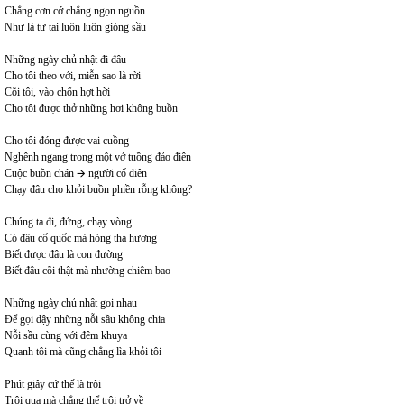
Chẳng cơn cớ chẳng ngọn nguồn
Như là tự tại luôn luôn giòng sầu
Những ngày chủ nhật đi đâu
Cho tôi theo với, miễn sao là rời
Cõi tôi, vào chốn hợt hời
Cho tôi được thở những hơi không buồn
Cho tôi đóng được vai cuồng
Nghênh ngang trong một vở tuồng đảo điên
Cuộc buồn chán 🡪 người cố điên
Chạy đâu cho khỏi buồn phiền rỗng không?
Chúng ta đi, đứng, chạy vòng
Có đâu cố quốc mà hòng tha hương
Biết được đâu là con đường
Biết đâu cõi thật mà nhường chiêm bao
Những ngày chủ nhật gọi nhau
Để gọi dậy những nỗi sầu không chia
Nỗi sầu cùng với đêm khuya
Quanh tôi mà cũng chẳng lìa khỏi tôi
Phút giây cứ thế là trôi
Trôi qua mà chẳng thể trôi trở về