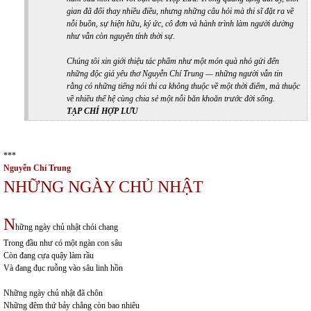
gian đã đổi thay nhiều điều, nhưng những câu hỏi mà thi sĩ đặt ra về
nỗi buồn, sự hiện hữu, ký ức, cô đơn và hành trình làm người dường
như vẫn còn nguyên tính thời sự.
Chúng tôi xin giới thiệu tác phẩm như một món quà nhỏ gửi đến
những độc giả yêu thơ Nguyễn Chí Trung — những người vẫn tin
rằng có những tiếng nói thi ca không thuộc về một thời điểm, mà thuộc
về nhiều thế hệ cùng chia sẻ một nỗi băn khoăn trước đời sống.
TẠP CHÍ HỢP LƯU
***
Nguyễn Chí Trung
NHỮNG NGÀY CHỦ NHẬT
N
hững ngày chủ nhật chói chang
Trong đầu như có một ngàn con sâu
Còn đang cựa quậy làm rầu
Và đang đục ruỗng vào sâu linh hồn
Những ngày chủ nhật đã chôn
Những đêm thứ bảy chẳng còn bao nhiêu