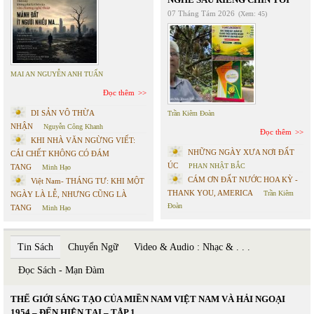
07 Tháng Tám 2026
(Xem: 45)
MAI AN NGUYỄN ANH TUẤN
Đọc thêm
DI SẢN VÔ THỪA
Trần Kiêm Đoàn
NHẬN
Nguyễn Công Khanh
Đọc thêm
KHI NHÀ VĂN NGỪNG VIẾT:
NHỮNG NGÀY XƯA NƠI ĐẤT
CÁI CHẾT KHÔNG CÓ ĐÁM
ÚC
PHAN NHẬT BẮC
TANG
Minh Hạo
CÁM ƠN ĐẤT NƯỚC HOA KỲ -
Việt Nam- THÁNG TƯ: KHI MỘT
THANK YOU, AMERICA
Trần Kiêm
NGÀY LÀ LỄ, NHƯNG CŨNG LÀ
Đoàn
TANG
Minh Hạo
Tin Sách
Chuyển Ngữ
Video & Audio : Nhạc & . . .
Đọc Sách - Mạn Đàm
THẾ GIỚI SÁNG TẠO CỦA MIỀN NAM VIỆT NAM VÀ HẢI NGOẠI
1954 – ĐẾN HIỆN TẠI – TẬP 1