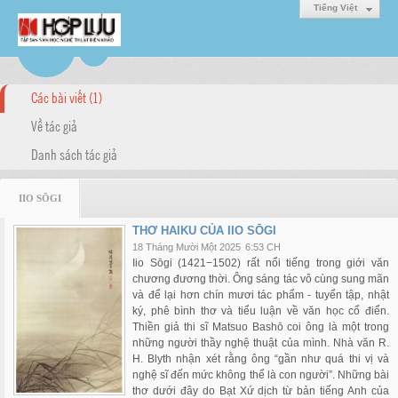
Tiếng Việt
Các bài viết (1)
Về tác giả
Danh sách tác giả
IIO SŌGI
THƠ HAIKU CỦA IIO SŌGI
18 Tháng Mười Một 2025
6:53 CH
Iio Sōgi (1421−1502) rất nổi tiếng trong giới văn
chương đương thời. Ông sáng tác vô cùng sung mãn
và để lại hơn chín mươi tác phẩm - tuyển tập, nhật
ký, phê bình thơ và tiểu luận về văn học cổ điển.
Thiền giả thi sĩ Matsuo Bashō coi ông là một trong
những người thầy nghệ thuật của mình. Nhà văn R.
H. Blyth nhận xét rằng ông “gần như quá thi vị và
nghệ sĩ đến mức không thể là con người”. Những bài
thơ dưới đây do Bạt Xứ dịch từ bản tiếng Anh của