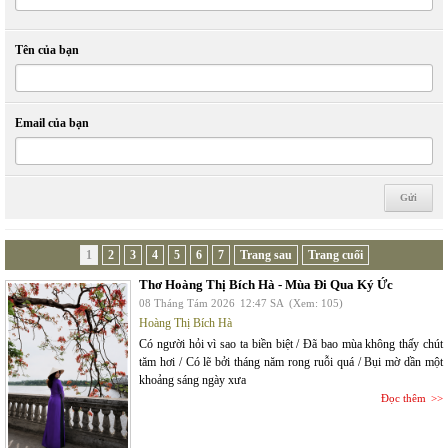
Tên của bạn
Email của bạn
1
2
3
4
5
6
7
Trang sau
Trang cuối
Thơ Hoàng Thị Bích Hà - Mùa Đi Qua Ký Ức
08 Tháng Tám 2026
12:47 SA
(Xem: 105)
Hoàng Thị Bích Hà
Có người hỏi vì sao ta biền biệt / Đã bao mùa không thấy chút
tăm hơi / Có lẽ bởi tháng năm rong ruỗi quá / Bụi mờ dần một
khoảng sáng ngày xưa
Đọc thêm