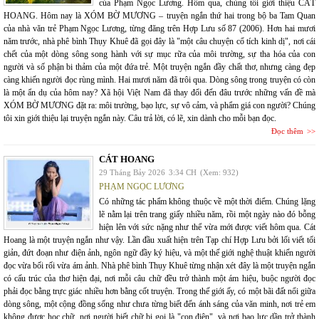
của Phạm Ngọc Lương. Hôm qua, chúng tôi giới thiệu CÁT
HOANG. Hôm nay là XÓM BỜ MƯƠNG – truyện ngắn thứ hai trong bộ ba Tam Quan
của nhà văn trẻ Phạm Ngọc Lương, từng đăng trên Hợp Lưu số 87 (2006). Hơn hai mươi
năm trước, nhà phê bình Thụy Khuê đã gọi đây là "một câu chuyện cổ tích kinh dị", nơi cái
chết của một dòng sông song hành với sự mục rữa của môi trường, sự tha hóa của con
người và số phận bi thảm của một đứa trẻ. Một truyện ngắn đầy chất thơ, nhưng càng đẹp
càng khiến người đọc rùng mình. Hai mươi năm đã trôi qua. Dòng sông trong truyện có còn
là một ẩn dụ của hôm nay? Xã hội Việt Nam đã thay đổi đến đâu trước những vấn đề mà
XÓM BỜ MƯƠNG đặt ra: môi trường, bạo lực, sự vô cảm, và phẩm giá con người? Chúng
tôi xin giới thiệu lại truyện ngắn này. Câu trả lời, có lẽ, xin dành cho mỗi bạn đọc.
Đọc thêm
CÁT HOANG
29 Tháng Bảy 2026
3:34 CH
(Xem: 932)
PHẠM NGỌC LƯƠNG
Có những tác phẩm không thuộc về một thời điểm. Chúng lặng
lẽ nằm lại trên trang giấy nhiều năm, rồi một ngày nào đó bỗng
hiện lên với sức nặng như thể vừa mới được viết hôm qua. Cát
Hoang là một truyện ngắn như vậy. Lần đầu xuất hiện trên Tạp chí Hợp Lưu bởi lối viết tối
giản, đứt đoạn như điện ảnh, ngôn ngữ đầy ký hiệu, và một thế giới nghệ thuật khiến người
đọc vừa bối rối vừa ám ảnh. Nhà phê bình Thụy Khuê từng nhận xét đây là một truyện ngắn
có cấu trúc của thơ hiện đại, nơi mỗi câu chữ đều trở thành một ám hiệu, buộc người đọc
phải đọc bằng trực giác nhiều hơn bằng cốt truyện. Trong thế giới ấy, có một bãi đất nổi giữa
dòng sông, một cộng đồng sống như chưa từng biết đến ánh sáng của văn minh, nơi trẻ em
không được học chữ, nơi người biết chữ bị gọi là "con điên", và nơi bạo lực dần trở thành