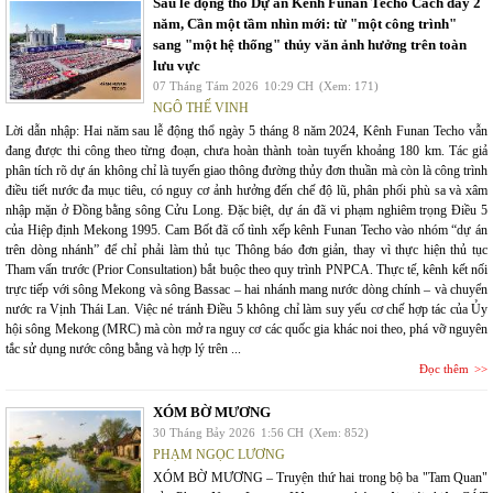
Sau lễ động thổ Dự án Kênh Funan Techo Cách đây 2
năm, Cần một tầm nhìn mới: từ "một công trình"
sang "một hệ thống" thủy văn ảnh hưởng trên toàn
lưu vực
07 Tháng Tám 2026
10:29 CH
(Xem: 171)
NGÔ THẾ VINH
Lời dẫn nhập: Hai năm sau lễ động thổ ngày 5 tháng 8 năm 2024, Kênh Funan Techo vẫn
đang được thi công theo từng đoạn, chưa hoàn thành toàn tuyến khoảng 180 km. Tác giả
phân tích rõ dự án không chỉ là tuyến giao thông đường thủy đơn thuần mà còn là công trình
điều tiết nước đa mục tiêu, có nguy cơ ảnh hưởng đến chế độ lũ, phân phối phù sa và xâm
nhập mặn ở Đồng bằng sông Cửu Long. Đặc biệt, dự án đã vi phạm nghiêm trọng Điều 5
của Hiệp định Mekong 1995. Cam Bốt đã cố tình xếp kênh Funan Techo vào nhóm “dự án
trên dòng nhánh” để chỉ phải làm thủ tục Thông báo đơn giản, thay vì thực hiện thủ tục
Tham vấn trước (Prior Consultation) bắt buộc theo quy trình PNPCA. Thực tế, kênh kết nối
trực tiếp với sông Mekong và sông Bassac – hai nhánh mang nước dòng chính – và chuyển
nước ra Vịnh Thái Lan. Việc né tránh Điều 5 không chỉ làm suy yếu cơ chế hợp tác của Ủy
hội sông Mekong (MRC) mà còn mở ra nguy cơ các quốc gia khác noi theo, phá vỡ nguyên
tắc sử dụng nước công bằng và hợp lý trên ...
Đọc thêm
XÓM BỜ MƯƠNG
30 Tháng Bảy 2026
1:56 CH
(Xem: 852)
PHẠM NGỌC LƯƠNG
XÓM BỜ MƯƠNG – Truyện thứ hai trong bộ ba "Tam Quan"