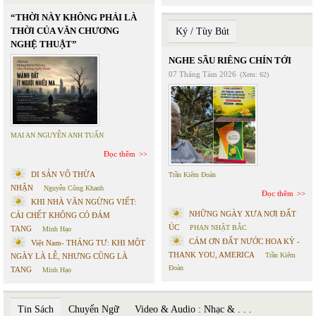
“THỜI NÀY KHÔNG PHẢI LÀ
THỜI CỦA VĂN CHƯƠNG
Ký / Tùy Bút
NGHỆ THUẬT”
NGHE SẦU RIÊNG CHÍN TỚI
07 Tháng Tám 2026
(Xem: 62)
MAI AN NGUYỄN ANH TUẤN
Đọc thêm
DI SẢN VÔ THỪA
Trần Kiêm Đoàn
NHẬN
Nguyễn Công Khanh
Đọc thêm
KHI NHÀ VĂN NGỪNG VIẾT:
NHỮNG NGÀY XƯA NƠI ĐẤT
CÁI CHẾT KHÔNG CÓ ĐÁM
ÚC
PHAN NHẬT BẮC
TANG
Minh Hạo
CÁM ƠN ĐẤT NƯỚC HOA KỲ -
Việt Nam- THÁNG TƯ: KHI MỘT
THANK YOU, AMERICA
Trần Kiêm
NGÀY LÀ LỄ, NHƯNG CŨNG LÀ
Đoàn
TANG
Minh Hạo
Tin Sách
Chuyển Ngữ
Video & Audio : Nhạc & . . .