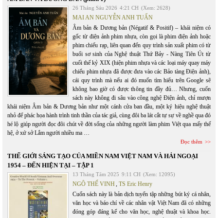
26 Tháng Sáu 2026
4:21 CH
(Xem: 2628)
MAI AN NGUYỄN ANH TUẤN
Âm bản & Dương bản (Négatif & Positif) – khái niệm có
gốc từ điện ảnh phim nhựa, còn gọi là phim điện ảnh hoặc
phim chiếu rạp, liên quan đến quy trình sản xuất phim có từ
buổi sơ sinh của Nghệ thuật Thứ Bảy - Nàng Tiên Út từ
cuối thế kỷ XIX (hiện phim nhựa và các loại máy quay máy
chiếu phim nhựa đã được đưa vào các Bảo tàng Điện ảnh),
cái quy trình mà nếu ai đó muốn tìm hiểu trên Google sẽ
không bao giờ có được thông tin đầy đủ… Nhưng, cuốn
sách này không đi sâu vào công nghệ Điện ảnh, chỉ mượn
khái niệm Âm bản & Dương bản như một cánh cửa ban đầu, một ký hiệu nghệ thuật
nhỏ để phác họa hành trình tinh thần của tác giả, cùng đôi ba lát cắt tự sự về nghề qua đó
hé lộ giúp người đọc đôi chút về đời sống của những người làm phim Việt qua mấy thế
hệ, ở xứ sở Lắm người nhiều ma …
Đọc thêm
THẾ GIỚI SÁNG TẠO CỦA MIỀN NAM VIỆT NAM VÀ HẢI NGOẠI
1954 – ĐẾN HIỆN TẠI – TẬP 1
13 Tháng Tám 2025
9:11 CH
(Xem: 12095)
NGÔ THẾ VINH
,
TS Eric Henry
Cuốn sách này là bản dịch tuyển tập những bút ký cá nhân,
văn học và báo chí về các nhân vật Việt Nam đã có những
đóng góp đáng kể cho văn học, nghệ thuật và khoa học.