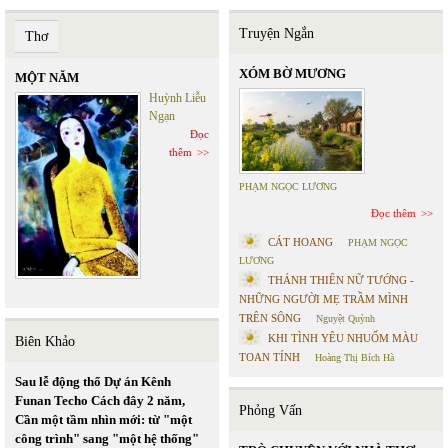
Truyện Ngắn
Thơ
XÓM BỜ MƯƠNG
MỘT NĂM
Huỳnh Liễu
Ngạn
Đọc
thêm
PHẠM NGỌC LƯƠNG
Đọc thêm
CÁT HOANG
PHẠM NGỌC
LƯƠNG
THÁNH THIÊN NỮ TƯỚNG -
NHỮNG NGƯỜI MẸ TRẦM MÌNH
TRÊN SÔNG
Nguyệt Quỳnh
KHI TÌNH YÊU NHUỐM MÀU
Biên Khảo
TOAN TÍNH
Hoàng Thị Bích Hà
Sau lễ động thổ Dự án Kênh
Funan Techo Cách đây 2 năm,
Phỏng Vấn
Cần một tầm nhìn mới: từ "một
công trình" sang "một hệ thống"