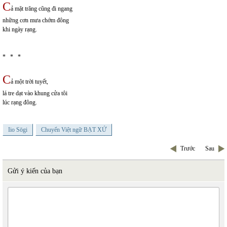
C
ả mặt trăng cũng đi ngang
những cơn mưa chớm đông
khi ngày rạng.
* * *
C
ả một trời tuyết,
lá tre dạt vào khung cửa tôi
lúc rạng đông.
Iio Sōgi
Chuyển Việt ngữ BẠT XỨ
Trước
Sau
Gửi ý kiến của bạn