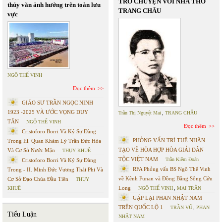
TRÒ CHUYỆN VỚI NHÀ THƠ
thủy văn ảnh hưởng trên toàn lưu
TRANG CHÂU
vực
NGÔ THẾ VINH
Đọc thêm
GIÁO SƯ TRẦN NGỌC NINH
1923 -2025 VÀ ƯỚC VỌNG DUY
Trần Thị Nguyệt Mai
,
TRANG CHÂU
TÂN
NGÔ THẾ VINH
Đọc thêm
Cristoforo Borri Và Ký Sự Đàng
PHỎNG VẤN TRÍ TUỆ NHÂN
Trong Iii. Quan Khám Lý Trần Đức Hòa
TẠO VỀ HÒA HỢP HÒA GIẢI DÂN
Và Cơ Sở Nước Mặn
THỤY KHUÊ
TỘC VIỆT NAM
Trần Kiêm Đoàn
Cristoforo Borri Và Ký Sự Đàng
RFA Phỏng vấn BS Ngô Thế Vinh
Trong - II. Minh Đức Vương Thái Phi Và
về Kênh Funan và Đồng Bằng Sông Cửu
Cơ Sở Đạo Chúa Đầu Tiên
THỤY
Long
KHUÊ
NGÔ THẾ VINH
,
MAI TRẦN
GẶP LẠI PHAN NHẬT NAM
TRÊN QUỐC LỘ 1
TRẦN VŨ
,
PHAN
Tiểu Luận
NHẬT NAM