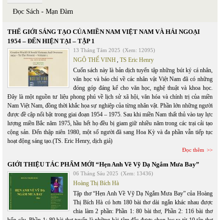
Đọc Sách - Mạn Đàm
THẾ GIỚI SÁNG TẠO CỦA MIỀN NAM VIỆT NAM VÀ HẢI NGOẠI
1954 – ĐẾN HIỆN TẠI – TẬP 1
13 Tháng Tám 2025
(Xem: 12095)
NGÔ THẾ VINH
,
TS Eric Henry
Cuốn sách này là bản dịch tuyển tập những bút ký cá nhân,
văn học và báo chí về các nhân vật Việt Nam đã có những
đóng góp đáng kể cho văn học, nghệ thuật và khoa học.
Đây là một nguồn tư liệu phong phú về lịch sử xã hội, văn hóa và chính trị của miền
Nam Việt Nam, đồng thời khắc họa sự nghiệp của từng nhân vật. Phần lớn những người
được đề cập nổi bật trong giai đoạn 1954 – 1975. Sau khi miền Nam thất thủ vào tay lực
lượng miền Bắc năm 1975, hầu hết họ đều bị giam giữ nhiều năm trong các trại cải tạo
cộng sản. Đến thập niên 1980, một số người đã sang Hoa Kỳ và đa phần vẫn tiếp tục
hoạt động sáng tạo.(TS. Eric Henry, dịch giả)
Đọc thêm
GIỚI THIỆU TÁC PHẨM MỚI “Hẹn Anh Về Vỹ Dạ Ngắm Mưa Bay”
06 Tháng Sáu 2025
(Xem: 13436)
Hoàng Thị Bích Hà
Tập thơ “Hẹn Anh Về Vỹ Dạ Ngắm Mưa Bay” của Hoàng
Thị Bích Hà có hơn 180 bài thơ dài ngắn khác nhau được
chia làm 2 phần: Phần 1: 80 bài thơ, Phần 2: 116 bài thơ