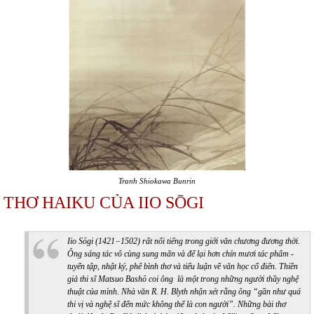
Tranh Shiokawa Bunrin
THƠ HAIKU CỦA IIO SŌGI
Iio Sōgi (1421−1502) rất nổi tiếng trong giới văn chương đương thời.
Ông sáng tác vô cùng sung mãn và để lại hơn chín mươi tác phẩm -
tuyển tập, nhật ký, phê bình thơ và tiểu luận về văn học cổ điển. Thiền
giả thi sĩ Matsuo Bashō coi ông là một trong những người thầy nghệ
thuật của mình. Nhà văn R. H. Blyth nhận xét rằng ông “gần như quá
thi vị và nghệ sĩ đến mức không thể là con người”. Những bài thơ