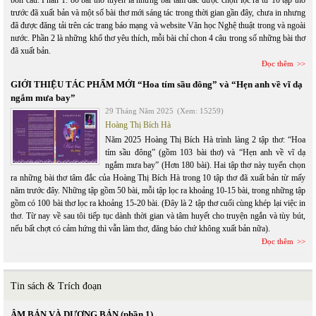
bốn câu. Phần 1: 80 bài thơ tuyển là những bài tâm đắc được chọn lọc ra từ 10 tập thơ
trước đã xuất bản và một số bài thơ mới sáng tác trong thời gian gần đây, chưa in nhưng
đã được đăng tải trên các trang báo mạng và website Văn học Nghệ thuật trong và ngoài
nước. Phần 2 là những khổ thơ yêu thích, mỗi bài chỉ chon 4 câu trong số những bài thơ
đã xuất bản.
Đọc thêm
GIỚI THIỆU TÁC PHẨM MỚI “Hoa tím sầu đông” và “Hẹn anh về vĩ dạ
ngắm mưa bay”
29 Tháng Năm 2025
(Xem: 15259)
Hoàng Thị Bích Hà
Năm 2025 Hoàng Thị Bích Hà trình làng 2 tập thơ: “Hoa
tím sầu đông” (gồm 103 bài thơ) và “Hẹn anh về vĩ dạ
ngắm mưa bay” (Hơn 180 bài). Hai tập thơ này tuyển chọn
ra những bài thơ tâm đắc của Hoàng Thị Bích Hà trong 10 tập thơ đã xuất bản từ mấy
năm trước đây. Những tập gồm 50 bài, mỗi tập lọc ra khoảng 10-15 bài, trong những tập
gồm có 100 bài thơ lọc ra khoảng 15-20 bài. (Đây là 2 tập thơ cuối cùng khép lại việc in
thơ. Từ nay về sau tôi tiếp tục dành thời gian và tâm huyết cho truyện ngắn và tùy bút,
nếu bất chợt có cảm hứng thì vẫn làm thơ, đăng báo chứ không xuất bản nữa).
Đọc thêm
Tin sách & Trích đoạn
ÂM BẢN VÀ DƯƠNG BẢN (phần 1)