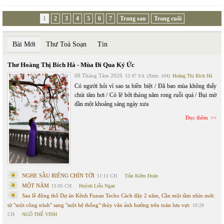
1
2
3
4
5
6
7
Trang sau
Trang cuối
Bài Mới
Thư Toà Soạn
Tin
Thơ Hoàng Thị Bích Hà - Mùa Đi Qua Ký Ức
08 Tháng Tám 2026
12:47 SA
(Xem: 104)
Hoàng Thị Bích Hà
Có người hỏi vì sao ta biền biệt / Đã bao mùa không thấy
chút tăm hơi / Có lẽ bởi tháng năm rong ruỗi quá / Bụi mờ
dần một khoảng sáng ngày xưa
Đọc thêm
NGHE SẦU RIÊNG CHÍN TỚI
11:11 CH
Trần Kiêm Đoàn
MỘT NĂM
11:05 CH
Huỳnh Liễu Ngạn
Sau lễ động thổ Dự án Kênh Funan Techo Cách đây 2 năm, Cần một tầm nhìn mới:
từ "một công trình" sang "một hệ thống" thủy văn ảnh hưởng trên toàn lưu vực
10:29
CH
NGÔ THẾ VINH