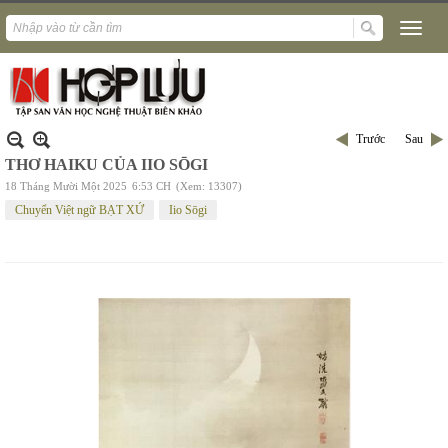
Trước
Sau
THƠ HAIKU CỦA IIO SŌGI
18 Tháng Mười Một 2025
6:53 CH
(Xem: 13307)
Chuyển Việt ngữ BẠT XỨ
Iio Sōgi