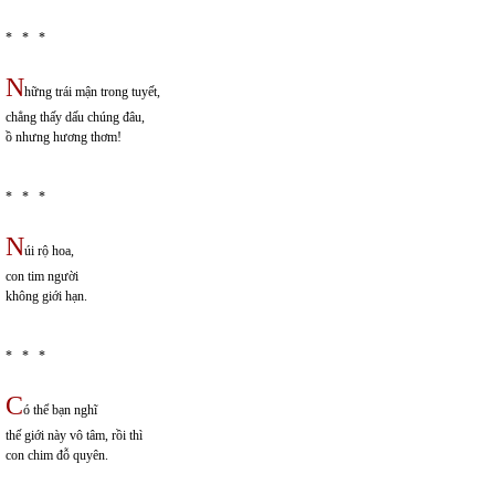
* * *
N
hững trái mận trong tuyết,
chẳng thấy dấu chúng đâu,
ồ nhưng hương thơm!
* * *
N
úi rộ hoa,
con tim người
không giới hạn.
* * *
C
ó thể bạn nghĩ
thế giới này vô tâm, rồi thì
con chim đỗ quyên.