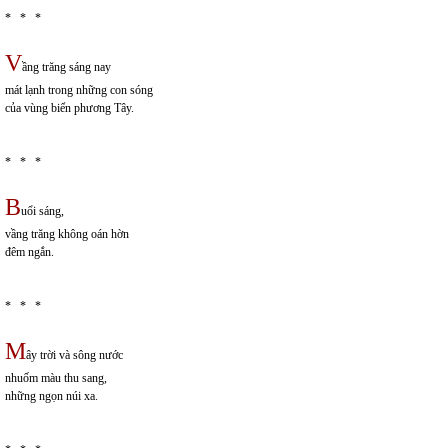
* * *
V
ầng trăng sáng nay
mát lạnh trong những con sóng
của vùng biển phương Tây.
* * *
B
uổi sáng,
vầng trăng không oán hờn
đêm ngắn.
* * *
M
ây trời và sông nước
nhuốm màu thu sang,
những ngọn núi xa.