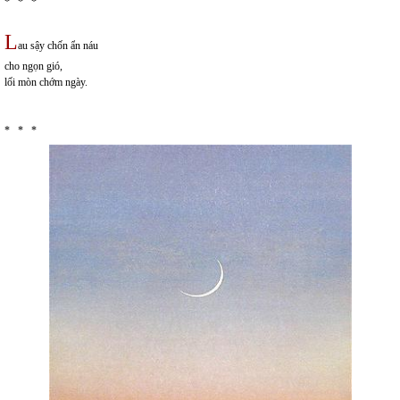
* * *
L
au sậy chốn ẩn náu
cho ngọn gió,
lối mòn chớm ngày.
* * *