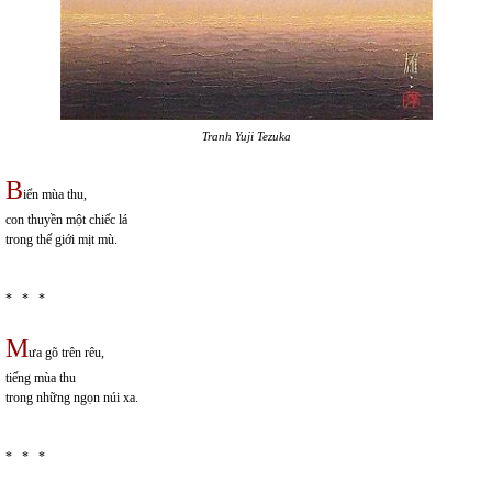
Tranh Yuji Tezuka
B
iển mùa thu,
con thuyền một chiếc lá
trong thế giới mịt mù.
* * *
M
ưa gõ trên rêu,
tiếng mùa thu
trong những ngọn núi xa.
* * *