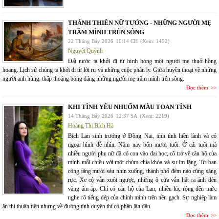
THÁNH THIÊN NỮ TƯỚNG - NHỮNG NGƯỜI MẸ
TRẦM MÌNH TRÊN SÔNG
22 Tháng Bảy 2026
10:14 CH
(Xem: 1452)
Nguyệt Quỳnh
Đất nước ta khởi đi từ hình bóng một người mẹ thuở hồng
hoang. Lịch sử chúng ta khởi đi từ lời ru và những cuộc phân ly. Giữa huyền thoại về những
người anh hùng, thấp thoáng bóng dáng những người mẹ trầm mình trên sông.
Đọc thêm
KHI TÌNH YÊU NHUỐM MÀU TOAN TÍNH
14 Tháng Bảy 2026
12:37 SA
(Xem: 2219)
Hoàng Thị Bích Hà
Bích Lan sinh trưởng ở Đồng Nai, tính tình hiền lành và có
ngoại hình dễ nhìn. Năm nay bốn mươi tuổi. Ở cái tuổi mà
nhiều người phụ nữ đã có con vào đại học, cô trở về căn hộ của
mình mỗi chiều với một chùm chìa khóa và sự im lặng. Từ ban
công tầng mười sáu nhìn xuống, thành phố đêm nào cũng sáng
rực. Xe cộ vẫn xuôi ngược, những ô cửa vẫn hắt ra ánh đèn
vàng ấm áp. Chỉ có căn hộ của Lan, nhiều lúc rộng đến mức
nghe rõ tiếng dép của chính mình trên nền gạch. Sự nghiệp làm
ăn thì thuận tiện nhưng về đường tình duyên thì có phần lận đận.
Đọc thêm