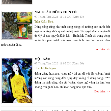
NGHE SẦU RIÊNG CHÍN TỚI
07 Tháng Tám 2026
11:11 CH
(Xem: 63)
Trần Kiêm Đoàn
Dòng sống cũng như một dòng sông; có những con nước bất
ngờ và những khúc quanh nghiệt ngã. Tôi quyết định chuyến đi
từ Mỹ về cao nguyên Đắk Lắk - Buôn Ma Thuột chỉ trong vòng
mười lăm phút trước một ngọn trào tỉnh cảm đòi hỏi cần đến
một chuyến đi xa.
Đọc thêm
MỘT NĂM
07 Tháng Tám 2026
11:05 CH
(Xem: 66)
Huỳnh Liễu Ngạn
tháng giêng hoa xoan chưa nở / thì em đã vội lấy chồng / mùi
hương còn đang dang dở / rụng đầy xuống cả dòng sông / ***
tháng hai ánh trăng vừa cũ / chênh chao ngõ vắng im lìm / em
không còn gì để nói / chỉ màu nắng nhạt qua tim /
Đọc thêm