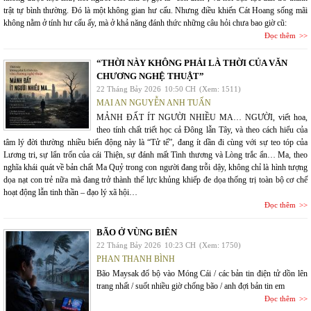
trật tự bình thường. Đó là một không gian hư cấu. Nhưng điều khiến Cát Hoang sống mãi
không nằm ở tính hư cấu ấy, mà ở khả năng đánh thức những câu hỏi chưa bao giờ cũ:
Đọc thêm
“THỜI NÀY KHÔNG PHẢI LÀ THỜI CỦA VĂN
CHƯƠNG NGHỆ THUẬT”
22 Tháng Bảy 2026
10:50 CH
(Xem: 1511)
MAI AN NGUYỄN ANH TUẤN
MẢNH ĐẤT ÍT NGƯỜI NHIỀU MA… NGƯỜI, viết hoa,
theo tính chất triết học cả Đông lẫn Tây, và theo cách hiểu của
tâm lý đời thường nhiều biến động này là “Tử tế”, đang ít dần đi cùng với sự teo tóp của
Lương tri, sự lẩn trốn của cái Thiện, sự đánh mất Tình thương và Lòng trắc ẩn… Ma, theo
nghĩa khái quát về bản chất Ma Quỷ trong con người đang trỗi dậy, không chỉ là hình tượng
dọa nạt con trẻ nữa mà đang trở thành thế lực khủng khiếp đe dọa thống trị toàn bộ cơ chế
hoạt động lẫn tinh thần – đạo lý xã hội…
Đọc thêm
BÃO Ở VÙNG BIÊN
22 Tháng Bảy 2026
10:23 CH
(Xem: 1750)
PHAN THANH BÌNH
Bão Maysak đổ bộ vào Móng Cái / các bản tin điện tử dồn lên
trang nhất / suốt nhiều giờ chống bão / anh đợi bản tin em
Đọc thêm