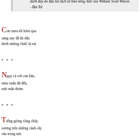
dưới đây do Bạt Xứ dịch từ bản tiếng Anh của William Scott Wilson.
- Bạt Xứ
C
ơn mưa tối hôm qua
sáng nay đã ẩn dấu
dưới những chiếc lá rơi.
* * *
N
gay cả với cơn bão,
mùa xuân đã đến,
mùi mận thơm.
* * *
T
iếng giòng sông chảy,
sương trên những cành cây
sâu trong núi.