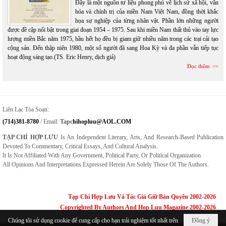
Đây là một nguồn tư liệu phong phú về lịch sử xã hội, văn
hóa và chính trị của miền Nam Việt Nam, đồng thời khắc
họa sự nghiệp của từng nhân vật. Phần lớn những người
được đề cập nổi bật trong giai đoạn 1954 – 1975. Sau khi miền Nam thất thủ vào tay lực
lượng miền Bắc năm 1975, hầu hết họ đều bị giam giữ nhiều năm trong các trại cải tạo
cộng sản. Đến thập niên 1980, một số người đã sang Hoa Kỳ và đa phần vẫn tiếp tục
hoạt động sáng tạo.(TS. Eric Henry, dịch giả)
Đọc thêm
Liên Lạc Tòa Soạn:
(714)381-8780
/ Email:
Tapc
Hihopluu@AOL.COM
TẠP CHÍ HỢP LƯU
Is An Independent Literary, Arts, And Research-Based Publication
Devoted To Commentary, Critical Essays, And Cultural Analysis.
It Is Not Affiliated With Any Government, Political Party, Or Political Organization.
All Opinions And Interpretations Expressed Herein Are Solely Those Of The Authors.
Tạp Chí Hợp Lưu Và Tác Giả Giữ Bản Quyền 2002-2026
Copyrighted By Authors And Hop Luu Magazine 2002-2026
Chúng tôi sử dụng cookie để cung cấp cho bạn trải nghiệm tốt nhất trên
Đồng ý