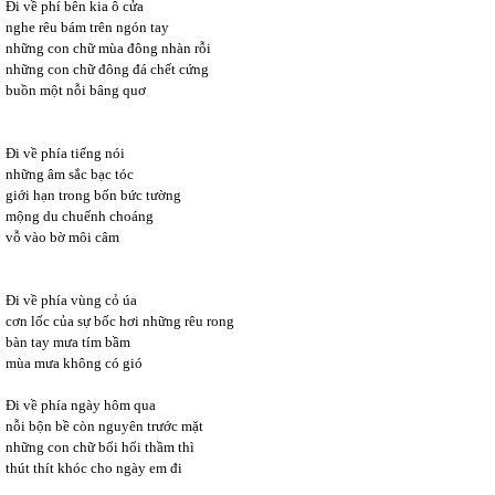
Đi về phí bên kia ô cửa
nghe rêu bám trên ngón tay
những con chữ mùa đông nhàn rỗi
những con chữ đông đá chết cứng
buồn một nỗi bâng quơ
Đi về phía tiếng nói
những âm sắc bạc tóc
giới hạn trong bốn bức tường
mộng du chuếnh choáng
vỗ vào bờ môi câm
Đi về phía vùng cỏ úa
cơn lốc của sự bốc hơi những rêu rong
bàn tay mưa tím bầm
mùa mưa không có gió
Đi về phía ngày hôm qua
nỗi bộn bề còn nguyên trước mặt
những con chữ bổi hổi thầm thì
thút thít khóc cho ngày em đi