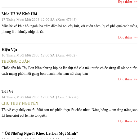
Đọc thêm
Mùa Hè Vé Khứ Hồi
17 Tháng Mười Một 2008
12:00 SA
(Xem: 47948)
Mùa hè vé khứ hồi ngoài ba trăm dăm bộ áo, cây bút, vài cuốn sách, ly cà phê quá cảnh tiếng
phong linh khuấy nhịp tíc tắc
Đọc thêm
Hiện Vật
16 Tháng Mười Một 2008
12:00 SA
(Xem: 44662)
THƯỜNG QUÁN
Chiếc đầu bò Tây Ban Nha nhưng lớp da lẫn thịt thà của trâu nước chiếc sừng dí sát be sườn
cách mạng phổi một gang bọn thanh niên nam nữ chạy bán
Đọc thêm
Tôi Về
14 Tháng Mười Một 2008
12:00 SA
(Xem: 137276)
CHU THỤY NGUYÊN
Tôi về chợt thấy em tôi Môi son má phấn thẹn lời chào nhau Nắng hồng – em ửng trăng sao
Lá hoa cười cợt lẻ nào tôi quên
Đọc thêm
" Ôi! Những Người Khóc Lẻ Loi Một Mình"