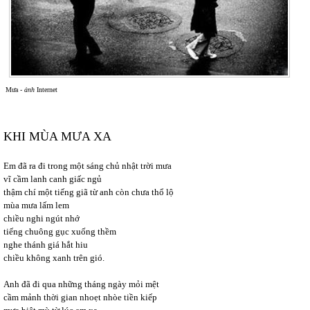
Mưa -
ảnh
Internet
KHI MÙA MƯA XA
Em đã ra đi trong một sáng chủ nhật trời mưa
vĩ cầm lanh canh giấc ngủ
thậm chí một tiếng giã từ
anh còn chưa thổ lộ
mùa mưa lấm lem
chiều nghi ngút nhớ
tiếng chuông gục xuống thềm
nghe thánh giá hắt hiu
chiều không xanh trên gió.
Anh đã đi qua những tháng ngày mỏi mệt
cầm mảnh thời gian nhoẹt nhòe tiền kiếp