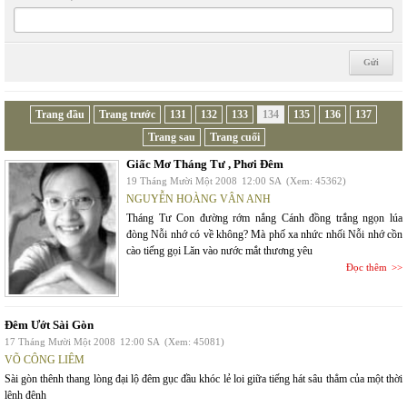
Trang đầu
Trang trước
131
132
133
134
135
136
137
Trang sau
Trang cuối
Giấc Mơ Tháng Tư , Phơi Đêm
19 Tháng Mười Một 2008
12:00 SA
(Xem: 45362)
NGUYỄN HOÀNG VÂN ANH
Tháng Tư Con đường rớm nắng Cánh đồng trắng ngọn lúa
đòng Nỗi nhớ có về không? Mà phố xa nhức nhối Nỗi nhớ cồn
cào tiếng gọi Lăn vào nước mắt thương yêu
Đọc thêm
Đêm Ướt Sài Gòn
17 Tháng Mười Một 2008
12:00 SA
(Xem: 45081)
VÕ CÔNG LIÊM
Sài gòn thênh thang lòng đại lộ đêm gục đầu khóc lẻ loi giữa tiếng hát sâu thẳm của một thời
lênh đênh