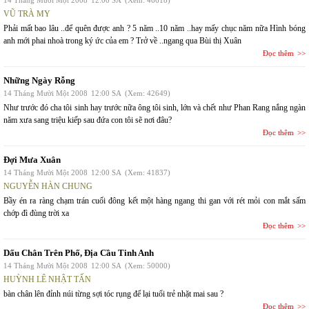
14 Tháng Mười Một 2008
12:00 SA
(Xem: 46618)
VŨ TRÀ MY
Phải mất bao lâu ..để quên được anh ? 5 năm ..10 năm ..hay mấy chục năm nữa Hình bóng
anh mới phai nhoà trong ký ức của em ? Trở về ..ngang qua Bùi thị Xuân
Đọc thêm
Những Ngày Rỗng
14 Tháng Mười Một 2008
12:00 SA
(Xem: 42649)
Như trước đó cha tôi sinh hay trước nữa ông tôi sinh, lớn và chết như Phan Rang nắng ngàn
năm xưa sang triệu kiếp sau đứa con tôi sẽ nơi đâu?
Đọc thêm
Đợi Mưa Xuân
14 Tháng Mười Một 2008
12:00 SA
(Xem: 41837)
NGUYỄN HÀN CHUNG
Bầy én ra ràng chạm trán cuối đông kết một hàng ngang thi gan với rét mỏi con mắt sấm
chớp đì đùng trời xa
Đọc thêm
Dấu Chân Trên Phố, Địa Cầu Tinh Anh
14 Tháng Mười Một 2008
12:00 SA
(Xem: 50000)
HUỲNH LÊ NHẬT TẤN
bàn chân lên đỉnh núi từng sợi tóc rụng để lại tuổi trẻ nhặt mai sau ?
Đọc thêm