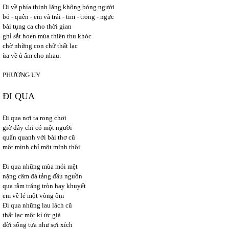
Đi về phía thinh lặng không bóng người
bỏ - quên - em và trái - tim - trong - ngực
bài tụng ca cho thời gian
ghỉ sắt hoen mùa thiên thu khóc
chờ những con chữ thất lạc
ùa về ủ ấm cho nhau.
PHƯƠNG UY
ĐI QUA
Đi qua nơi ta rong chơi
giờ đây chỉ có một người
quẩn quanh với bài thơ cũ
một mình chỉ một mình thôi
Đi qua những mùa mỏi mệt
nặng câm đá tảng đầu nguồn
qua rằm trăng tròn hay khuyết
em về lẻ một vòng ôm
Đi qua những lau lách cũ
thất lạc một kí ức già
đời sống tựa như sợi xích