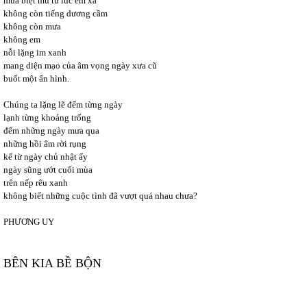
mưa biệt mù từ lúc em xa
không còn tiếng dương cầm
không còn mưa
không em
nỗi lặng im xanh
mang diện mạo của âm vọng ngày xưa cũ
buốt một ẩn hình.
Chúng ta lặng lẽ đếm từng ngày
lạnh từng khoảng trống
đếm những ngày mưa qua
những hồi âm rời rụng
kể từ ngày chủ nhật ấy
ngày sũng ướt cuối mùa
trên nếp rêu xanh
không biết những cuộc tình đã vượt quá nhau chưa?
PHƯƠNG UY
BÊN KIA BỀ BỘN