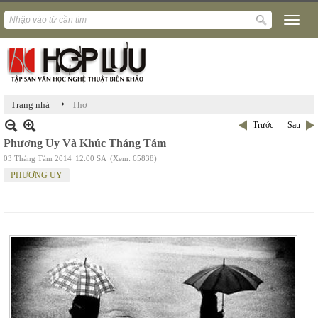
›
Trang nhà
Thơ
Trước
Sau
Phương Uy Và Khúc Tháng Tám
03 Tháng Tám 2014
12:00 SA
(Xem: 65838)
PHƯƠNG UY