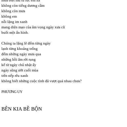
mưa biệt mù từ lúc em xa
không còn tiếng dương cầm
không còn mưa
không em
nỗi lặng im xanh
mang diện mạo của âm vọng ngày xưa cũ
buốt một ẩn hình.
Chúng ta lặng lẽ đếm từng ngày
lạnh từng khoảng trống
đếm những ngày mưa qua
những hồi âm rời rụng
kể từ ngày chủ nhật ấy
ngày sũng ướt cuối mùa
trên nếp rêu xanh
không biết những cuộc tình đã vượt quá nhau chưa?
PHƯƠNG UY
BÊN KIA BỀ BỘN