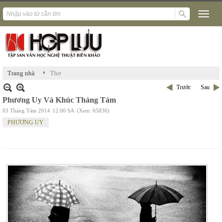
›
Trang nhà
Thơ
Trước
Sau
Phương Uy Và Khúc Tháng Tám
03 Tháng Tám 2014
12:00 SA
(Xem: 65836)
PHƯƠNG UY