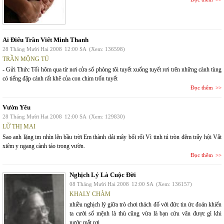
Ai Điếu Trần Viết Minh Thanh
28 Tháng Mười Hai 2008
12:00 SA
(Xem: 136598)
TRẦN MỘNG TÚ
- Gửi Thức Tối hôm qua từ nơi cửa sổ phòng tôi tuyết xuống tuyết rơi trên những cành tùng
có tiếng đập cánh rất khẽ của con chim trốn tuyết
Đọc thêm
Vườn Yêu
28 Tháng Mười Hai 2008
12:00 SA
(Xem: 129830)
LỮ THỊ MAI
Sao anh lặng im nhìn lên bầu trời Em thành dải mây bối rối Vì tinh tú tròn đêm trẩy hội Vắt
xiêm y ngang cành táo trong vườn.
Đọc thêm
Nghịch Lý Là Cuộc Đời
08 Tháng Mười Hai 2008
12:00 SA
(Xem: 136157)
KHALY CHÀM
nhiều nghịch lý giữa trò chơi thách đố với đức tin ức đoán khiến
ta cười số mệnh là thù cũng vừa là bạn cứu vãn được gì khi
nước mắt rơi