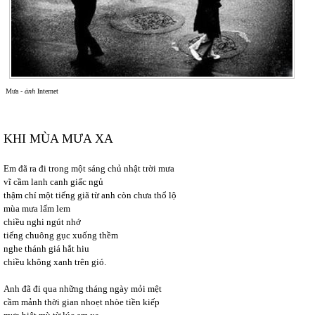
Mưa -
ảnh
Internet
KHI MÙA MƯA XA
Em đã ra đi trong một sáng chủ nhật trời mưa
vĩ cầm lanh canh giấc ngủ
thậm chí một tiếng giã từ
anh còn chưa thổ lộ
mùa mưa lấm lem
chiều nghi ngút nhớ
tiếng chuông gục xuống thềm
nghe thánh giá hắt hiu
chiều không xanh trên gió.
Anh đã đi qua những tháng ngày mỏi mệt
cầm mảnh thời gian nhoẹt nhòe tiền kiếp