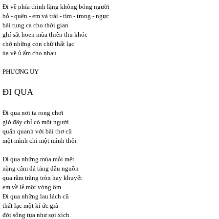
Đi về phía thinh lặng không bóng người
bỏ - quên - em và trái - tim - trong - ngực
bài tụng ca cho thời gian
ghỉ sắt hoen mùa thiên thu khóc
chờ những con chữ thất lạc
ùa về ủ ấm cho nhau.
PHƯƠNG UY
ĐI QUA
Đi qua nơi ta rong chơi
giờ đây chỉ có một người
quẩn quanh với bài thơ cũ
một mình chỉ một mình thôi
Đi qua những mùa mỏi mệt
nặng câm đá tảng đầu nguồn
qua rằm trăng tròn hay khuyết
em về lẻ một vòng ôm
Đi qua những lau lách cũ
thất lạc một kí ức già
đời sống tựa như sợi xích