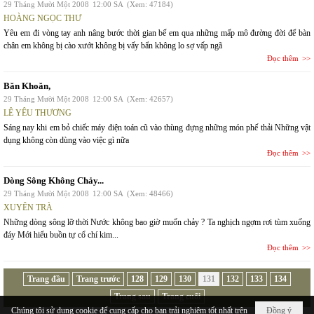
29 Tháng Mười Một 2008
12:00 SA
(Xem: 47184)
HOÀNG NGỌC THƯ
Yêu em đi vòng tay anh nâng bước thời gian bế em qua những mấp mô đường đời để bàn
chân em không bị cào xướt không bị vấy bẩn không lo sợ vấp ngã
Đọc thêm
Băn Khoăn,
29 Tháng Mười Một 2008
12:00 SA
(Xem: 42657)
LÊ YÊU THƯƠNG
Sáng nay khi em bỏ chiếc máy điện toán cũ vào thùng đựng những món phế thải Những vật
dụng không còn dùng vào việc gì nữa
Đọc thêm
Dòng Sông Không Chảy...
29 Tháng Mười Một 2008
12:00 SA
(Xem: 48466)
XUYÊN TRÀ
Những dòng sông lỡ thời Nước không bao giờ muốn chảy ? Ta nghịch ngợm rơi tùm xuống
đáy Mới hiểu buồn tự cổ chí kim...
Đọc thêm
Trang đầu
Trang trước
128
129
130
131
132
133
134
Trang sau
Trang cuối
Chúng tôi sử dụng cookie để cung cấp cho bạn trải nghiệm tốt nhất trên
Đồng ý