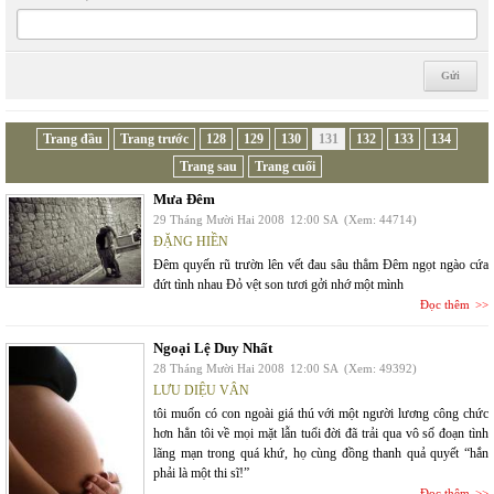
Trang đầu
Trang trước
128
129
130
131
132
133
134
Trang sau
Trang cuối
Mưa Đêm
29 Tháng Mười Hai 2008
12:00 SA
(Xem: 44714)
ĐẶNG HIỀN
Đêm quyến rũ trườn lên vết đau sâu thẳm Đêm ngọt ngào cứa
đứt tình nhau Đỏ vệt son tươi gởi nhớ một mình
Đọc thêm
Ngoại Lệ Duy Nhất
28 Tháng Mười Hai 2008
12:00 SA
(Xem: 49392)
LƯU DIỆU VÂN
tôi muốn có con ngoài giá thú với một người lương công chức
hơn hẳn tôi về mọi mặt lẫn tuổi đời đã trải qua vô số đoạn tình
lãng mạn trong quá khứ, họ cùng đồng thanh quả quyết “hắn
phải là một thi sĩ!”
Đọc thêm