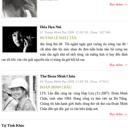
Đọc thêm
Hứa Hẹn Núi
07 Tháng Mười Hai 2008
12:00 SA
(Xem: 142746)
HUỲNH LÊ NHẬT TẤN
đúc lòng thú dữ. Tôi ngậm ngày giọt vuông ứa nóng vạn độ /
cắt nhìn dân tộc móc nhau đu đưa tuần hoàn não bộ xưng mẹ
toàn cầu ngôi nhà nổ tách từng cái miệng linh vị bay đến đỉnh
cao tôi bốc câu chú giải nguyền rủa vi trùng tỉa giờ hối hả say.
Đọc thêm
Thơ Đoàn Minh Châu
04 Tháng Mười Hai 2008
12:00 SA
(Xem: 47301)
ĐOÀN MINH CHÂU
LTS: Lần đầu cộng tác cùng Hợp Lưu (11-2007). Đoàn Minh
Châu, sinh năm 1984. Đang sống và làm việc tại Đà Nẵng.
Chúng tôi hân hạnh giới thiệu dòng thơ rất thơ của Đoàn Minh
Châu đến qúi độc giả và văn hữu khắp nơi.
Đọc thêm
Tự Tình Khúc