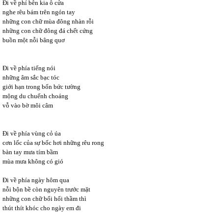
Đi về phí bên kia ô cửa
nghe rêu bám trên ngón tay
những con chữ mùa đông nhàn rỗi
những con chữ đông đá chết cứng
buồn một nỗi bâng quơ
Đi về phía tiếng nói
những âm sắc bạc tóc
giới hạn trong bốn bức tường
mộng du chuếnh choáng
vỗ vào bờ môi câm
Đi về phía vùng cỏ úa
cơn lốc của sự bốc hơi những rêu rong
bàn tay mưa tím bầm
mùa mưa không có gió
Đi về phía ngày hôm qua
nỗi bộn bề còn nguyên trước mặt
những con chữ bổi hổi thầm thì
thút thít khóc cho ngày em đi