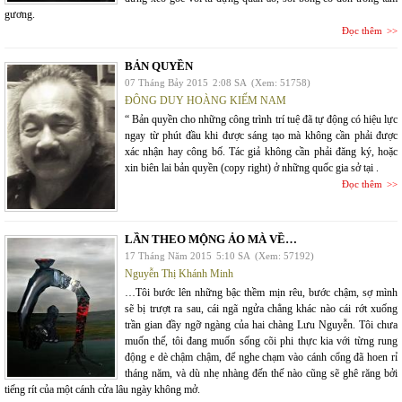
gương.
Đọc thêm
BẢN QUYỀN
07 Tháng Bảy 2015
2:08 SA
(Xem: 51758)
ĐÔNG DUY HOÀNG KIẾM NAM
“ Bản quyền cho những công trình trí tuệ đã tự động có hiệu lực
ngay từ phút đầu khi được sáng tạo mà không cần phải được
xác nhận hay công bố. Tác giả không cần phải đăng ký, hoặc
xin biên lai bản quyền (copy right) ở những quốc gia sở tại .
Đọc thêm
LẦN THEO MỘNG ẢO MÀ VỀ…
17 Tháng Năm 2015
5:10 SA
(Xem: 57192)
Nguyễn Thị Khánh Minh
…Tôi bước lên những bậc thềm mịn rêu, bước chậm, sợ mình
sẽ bị trượt ra sau, cái ngã ngửa chẳng khác nào cái rớt xuống
trần gian đầy ngỡ ngàng của hai chàng Lưu Nguyễn. Tôi chưa
muốn thế, tôi đang muốn sống cõi phi thực kia với từng rung
động e dè chậm chậm, để nghe chạm vào cánh cổng đã hoen rỉ
tháng năm, và dù nhẹ nhàng đến thế nào cũng sẽ ghê răng bởi
tiếng rít của một cánh cửa lâu ngày không mở.