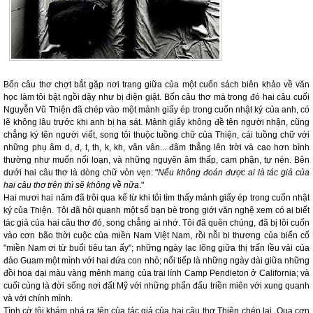
Bốn câu thơ chợt bắt gặp nơi trang giữa của một cuốn sách biên khảo về văn
học làm tôi bật ngồi dậy như bị điện giật. Bốn câu thơ mà trong đó hai câu cuối
Nguyễn Vũ Thiện đã chép vào một mảnh giấy ép trong cuốn nhật ký của anh, có
lẽ không lâu trước khi anh bị hạ sát. Mảnh giấy không đề tên người nhận, cũng
chẳng ký tên người viết, song tôi thuộc tuồng chữ của Thiện, cái tuồng chữ với
những phụ âm d, đ, t, th, k, kh, vân vân... đâm thẳng lên trời và cao hơn bình
thường như muốn nổi loạn, và những nguyên âm thấp, cam phận, tự nén. Bên
dưới hai câu thơ là dòng chữ vỏn vẹn: "
Nếu không đoán được ai là tác giả của
hai câu thơ trên thì sẽ không về nữa
."
Hai mươi hai năm đã trôi qua kể từ khi tôi tìm thấy mảnh giấy ép trong cuốn nhật
ký của Thiện. Tôi đã hỏi quanh một số bạn bè trong giới văn nghệ xem có ai biết
tác giả của hai câu thơ đó, song chẳng ai nhớ. Tôi đã quên chúng, đã bị lôi cuốn
vào cơn bão thời cuộc của miền Nam Việt Nam, rồi nỗi bi thương của biến cố
"miền Nam ơi từ buổi tiêu tan ấy"; những ngày lạc lõng giữa thị trấn lều vải của
đảo Guam một mình với hai đứa con nhỏ; nối tiếp là những ngày dài giữa những
đồi hoa dại màu vàng mênh mang của trại lính Camp Pendleton ở California; và
cuối cùng là đời sống nơi đất Mỹ với những phấn đấu triền miên với xung quanh
và với chính mình.
Tình cờ tôi khám phá ra tên của tác giả của hai câu thơ Thiện chép lại. Qua cơn