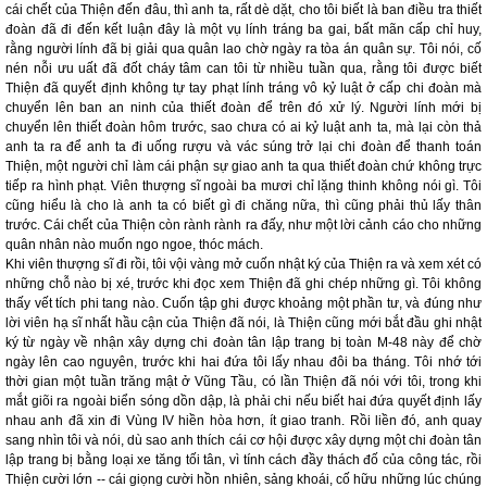
cái chết của Thiện đến đâu, thì anh ta, rất dè dặt, cho tôi biết là ban điều tra thiết
đoàn đã đi đến kết luận đây là một vụ lính tráng ba gai, bất mãn cấp chỉ huy,
rằng người lính đã bị giải qua quân lao chờ ngày ra tòa án quân sự. Tôi nói, cố
nén nỗi ưu uất đã đốt cháy tâm can tôi từ nhiều tuần qua, rằng tôi được biết
Thiện đã quyết định không tự tay phạt lính tráng vô kỷ luật ở cấp chi đoàn mà
chuyển lên ban an ninh của thiết đoàn để trên đó xử lý. Người lính mới bị
chuyển lên thiết đoàn hôm trước, sao chưa có ai kỷ luật anh ta, mà lại còn thả
anh ta ra để anh ta đi uống rượu và vác súng trở lại chi đoàn để thanh toán
Thiện, một người chỉ làm cái phận sự giao anh ta qua thiết đoàn chứ không trực
tiếp ra hình phạt. Viên thượng sĩ ngoài ba mươi chỉ lặng thinh không nói gì. Tôi
cũng hiểu là cho là anh ta có biết gì đi chăng nữa, thì cũng phải thủ lấy thân
trước. Cái chết của Thiện còn rành rành ra đấy, như một lời cảnh cáo cho những
quân nhân nào muốn ngo ngoe, thóc mách.
Khi viên thượng sĩ đi rồi, tôi vội vàng mở cuốn nhật ký của Thiện ra và xem xét có
những chỗ nào bị xé, trước khi đọc xem Thiện đã ghi chép những gì. Tôi không
thấy vết tích phi tang nào. Cuốn tập ghi được khoảng một phần tư, và đúng như
lời viên hạ sĩ nhất hầu cận của Thiện đã nói, là Thiện cũng mới bắt đầu ghi nhật
ký từ ngày về nhận xây dựng chi đoàn tân lập trang bị toàn M-48 này để chờ
ngày lên cao nguyên, trước khi hai đứa tôi lấy nhau đôi ba tháng. Tôi nhớ tới
thời gian một tuần trăng mật ở Vũng Tầu, có lần Thiện đã nói với tôi, trong khi
mắt giõi ra ngoài biển sóng dồn dập, là phải chi nếu biết hai đứa quyết định lấy
nhau anh đã xin đi Vùng IV hiền hòa hơn, ít giao tranh. Rồi liền đó, anh quay
sang nhìn tôi và nói, dù sao anh thích cái cơ hội được xây dựng một chi đoàn tân
lập trang bị bằng loại xe tăng tối tân, vì tính cách đầy thách đố của công tác, rồi
Thiện cười lớn -- cái giọng cười hồn nhiên, sảng khoái, cố hữu những lúc chúng