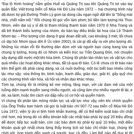
"Đại lộ Kinh hoàng" nằm giữa Huế và Quảng Trị sau khi Quảng Trị lọt vào tay
quân Bắc Việt trong biến cố Mùa Hè Đỏ Lửa năm 1972 -- hai chương trình này
đã được ký giả Đường Thiên Lý gom lại dùng câu ngạn ngữ đặt tên là "Sống mái
nhà, chết nấm mồ." Rồi chúng tôi gọi vốn làm phim; bỏ tiền làm tượng Hà Thúc
Nhơn, viên đại uý y sĩ đã bị tham nhũng thanh toán năm 1970 ở Nha Trang và
đã trở thành biểu tượng của nhóm, do bàn tay điêu khắc tài hoa của Lê Thành
Nhơn tạc -- Pho tượng còn đang ở giai đoạn đất sét, cao khoảng 3 mét, tôi chưa
có dịp hỏi Nhơn (qua đời ở Úc năm 2002), là cái gì đã xẩy ra với pho tượng đó.
Những lúc nhàn rỗi tôi thường đàn đúm với vài người bạn cùng trang lứa và
chung lý tưởng, trong đó có Nhơn và kiến trúc sư Trần Quang Đôn, nói chuyện
xây dựng đất nước một khi hòa bình. Chúng tôi phân tán nhân lực và vật lực cho
quá nhiều các hoạt động khác nhau, tất cả qua tờ báo. Có lẽ chưa có tờ báo nào
trên thế giới đã phải cáng đáng, và cả nuôi dưỡng, một lúc biết bao nhiêu công
tác như vậy: vừa thông tin, bình luận, tranh đấu, giáo dục, giải trí, gây quỹ cho
các chương trình văn hóa, xã hội và nhân đạo khác nhau.
Tóm lại, chúng tôi là những kẻ mơ mộng, lãng mạn, với cái đam mê của một
luồng điện mạnh truyền sang nhiều người, và cũng làm cho nhiều người tê tái, e
dè, xa lánh, hoặc tìm cách vùi dập nếu có cơ hội và quyền hành.
Vì chúng tôi phân tán mỏng nhân lực và vật lực như vậy, nên khi chính quyền
của Ông Thiệu ban hành cái gọi là luật báo chí 007-72 sau biến cố Mùa Hè Đỏ
Lửa 1972, viện lý do vì tình hình khẩn trương, để có thể kiểm soát báo chí chặt
chẽ hơn, mà trong đó có điều khoản bắt các nhật báo phải ký quỹ 20 triệu đồng
để được tiếp tục xuất bản, còn các báo định kỳ phải ký quỹ 10 triệu, một điều
khoản quái gở nhất chưa từng thấy trong lịch sử báo chí nhân loại, chúng tôi
chới với, họp hành đến xanh cả người, bạc cả đầu. Làm thế nào để duy trì tờ