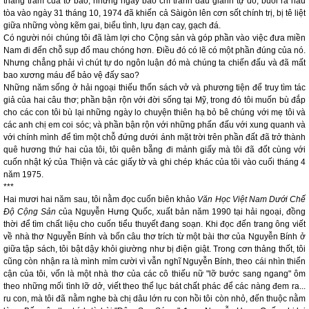
thăng trầm của tờ báo, những ngày báo chí tranh đấu giành tự do, buổi ra hầu
tòa vào ngày 31 tháng 10, 1974 đã khiến cả Sàigòn lên cơn sốt chính trị, bị tê liệt
giữa những vòng kẽm gai, biểu tình, lựu đạn cay, gạch đá.
Có người nói chúng tôi đã làm lợi cho Cộng sản và góp phần vào việc đưa miền
Nam đi đến chỗ sụp đổ mau chóng hơn. Điều đó có lẽ có một phần đúng của nó.
Nhưng chẳng phải vì chút tự do ngôn luận đó mà chúng ta chiến đấu và đã mất
bao xương máu để bảo vệ đấy sao?
Những năm sống ở hải ngoại thiếu thốn sách vở và phương tiện để truy tìm tác
giả của hai câu thơ; phần bận rộn với đời sống tại Mỹ, trong đó tôi muốn bù đắp
cho các con tôi bù lại những ngày lo chuyện thiên hạ bỏ bê chúng với mẹ tôi và
các anh chị em coi sóc; và phần bận rộn với những phấn đấu với xung quanh và
với chính mình để tìm một chỗ đứng dưới ánh mặt trời trên phần đất đã trở thành
quê hương thứ hai của tôi, tôi quên bẵng đi mảnh giấy mà tôi đã đốt cùng với
cuốn nhật ký của Thiện và các giấy tờ và ghi chép khác của tôi vào cuối tháng 4
năm 1975.
***
Hai mươi hai năm sau, tôi nằm đọc cuốn biên khảo
Văn Học Việt Nam Dưới Chế
Độ Cộng Sản
của Nguyễn Hưng Quốc, xuất bản năm 1990 tại hải ngoại, đồng
thời để tìm chất liệu cho cuốn tiểu thuyết đang soạn. Khi đọc đến trang ông viết
về nhà thơ Nguyễn Bính và bốn câu thơ trích từ một bài thơ của Nguyễn Bính ở
giữa tập sách, tôi bật dậy khỏi giường như bị điện giật. Trong cơn thảng thốt, tôi
cũng còn nhận ra là mình mỉm cười vì vẫn nghĩ Nguyễn Bính, theo cái nhìn thiển
cận của tôi, vốn là một nhà thơ của các cô thiếu nữ "lỡ bước sang ngang" ôm
theo những mối tình lỡ dở, viết theo thể lục bát chất phác để các nàng đem ra...
ru con, mà tôi đã nằm nghe bà chị dâu lớn ru con hồi tôi còn nhỏ, đến thuộc nằm