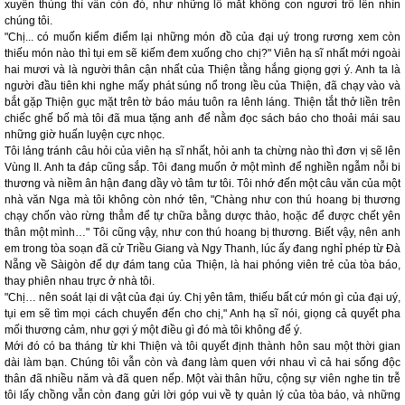
xuyên thủng thì vẫn còn đó, như những lỗ mắt không con ngươi trố lên nhìn
chúng tôi.
"Chị... có muốn kiểm điểm lại những món đồ của đại uý trong rương xem còn
thiếu món nào thì tụi em sẽ kiếm đem xuống cho chị?" Viên hạ sĩ nhất mới ngoài
hai mươi và là người thân cận nhất của Thiện tằng hắng giọng gợi ý. Anh ta là
người đầu tiên khi nghe mấy phát súng nổ trong lều của Thiện, đã chạy vào và
bắt gặp Thiện gục mặt trên tờ báo máu tuôn ra lênh láng. Thiện tắt thở liền trên
chiếc ghế bố mà tôi đã mua tặng anh để nằm đọc sách báo cho thoải mái sau
những giờ huấn luyện cực nhọc.
Tôi lảng tránh câu hỏi của viên hạ sĩ nhất, hỏi anh ta chừng nào thì đơn vị sẽ lên
Vùng II. Anh ta đáp cũng sắp. Tôi đang muốn ở một mình để nghiền ngẫm nỗi bi
thương và niềm ân hận đang dầy vò tâm tư tôi. Tôi nhớ đến một câu văn của một
nhà văn Nga mà tôi không còn nhớ tên, "Chàng như con thú hoang bị thương
chạy chốn vào rừng thẳm để tự chữa bằng dược thảo, hoặc để được chết yên
thân một mình…" Tôi cũng vậy, như con thú hoang bị thương. Biết vậy, nên anh
em trong tòa soạn đã cử Triều Giang và Ngy Thanh, lúc ấy đang nghỉ phép từ Đà
Nẵng về Sàigòn để dự đám tang của Thiện, là hai phóng viên trẻ của tòa báo,
thay phiên nhau trực ở nhà tôi.
"Chị… nên soát lại di vật của đại úy. Chị yên tâm, thiếu bất cứ món gì của đại uý,
tụi em sẽ tìm mọi cách chuyển đến cho chị," Anh hạ sĩ nói, giọng cả quyết pha
mối thương cảm, như gợi ý một điều gì đó mà tôi không để ý.
Mới đó có ba tháng từ khi Thiện và tôi quyết định thành hôn sau một thời gian
dài làm bạn. Chúng tôi vẫn còn và đang làm quen với nhau vì cả hai sống độc
thân đã nhiều năm và đã quen nếp. Một vài thân hữu, cộng sự viên nghe tin trễ
tôi lấy chồng vẫn còn đang gửi lời góp vui về ty quản lý của tòa báo, và những