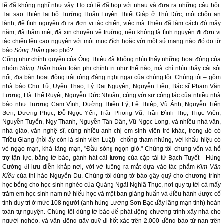
lẽ đã không nghĩ như vậy. Họ có lẽ đã họp với nhau và đưa ra những câu hỏi:
Tại sao Thiện lại bỏ Trường Huấn Luyện Thiết Giáp ở Thủ Đức, một chốn an
lành, để tình nguyện đi ra đơn vị tác chiến, việc mà Thiện đã làm cách đó mấy
năm, đã thấm mệt, đã xin chuyển về trường, nếu không là tình nguyện đi đơn vị
tác chiến lên cao nguyên với một mục đích hoặc với một sứ mạng nào đó do tờ
báo
Sóng Thần
giao phó?
Cũng như chính quyền của Ông Thiệu đã không nhìn thấy những hoạt động của
nhóm
Sóng Thần
hoàn toàn phi chính trị như thế nào, mà chỉ nhìn thấy cái sôi
nổi, địa bàn hoạt động trải rộng đáng nghi ngại của chúng tôi: Chúng tôi – gồm
nhà báo Chu Tử, Uyên Thao, Lý Đại Nguyên, Nguyễn Liệu, Bác sĩ Phạm Văn
Lương, Hà Thế Ruyệt, Nguyễn Đức Nhuận, cùng với sự cộng tác của nhiều nhà
báo như Trương Cam Vĩnh, Đường Thiên Lý, Lê Thiệp, Vũ Ánh, Nguyễn Tiến
Sơn, Dương Phục, Đỗ Ngọc Yến, Trần Phong Vũ,
Trần Đình Thọ, Thục Viên,
Nguyễn Tuyển, Ngy Thanh, Nguyễn Tân Dân, Vũ Ngọc Long, và nhiều nhà văn,
nhà giáo, văn nghệ sĩ, cùng nhiều anh chị em sinh viên trẻ khác, trong đó có
Triều Giang (hồi ấy còn là sinh viên Luật)
-
chống tham nhũng, với khẩu hiệu có
vẻ ngạo mạn, khá lãng mạn, "Đầu sóng ngọn gió." Chúng tôi chung vốn và hỗ
trợ tận lực, bằng tờ báo, gánh hát cải lương của cặp tài tử Bạch Tuyết - Hùng
Cường đi lưu diễn khắp nơi, với vở tuồng ra mắt dựa vào tác phẩm
Kim Vân
Kiều
của thi hào Nguyễn Du. Chúng tôi dùng tờ báo gây quỹ cho chương trình
học bổng cho học sinh nghèo của Quảng Ngãi Nghiã Thục, nơi quy tụ tới cả mấy
trăm em học sinh nam nữ hiếu học và một ban giảng huấn và điều hành được cố
tình duy trì ở mức 108 người (anh hùng Lương Sơn Bạc đầy lãng mạn tính) hoàn
toàn tự nguyện. Chúng tôi dùng tờ báo để phát động chương trình xây nhà cho
người nghèo, và vận động gây quỹ đi hốt xác trên 2,000 đồng bào tử nạn trên