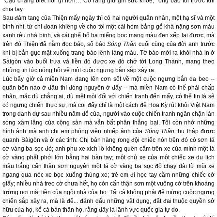
"Cậu chẳng biết nói gì hơn… Cô ráng giữ gìn sức khỏe," ông bảo tôi trước khi
chia tay.
Sau đám tang của Thiện mấy ngày thì có hai người quân nhân, một hạ sĩ và một
binh nhì, từ chi đoàn khiêng về cho tôi một cái hòm bằng gỗ khá nặng sơn màu
xanh rêu nhà binh, và cái ghế bố ba miếng bọc mạng màu đen xếp lại được, mà
trên đó Thiện đã nằm đọc báo, số báo
Sóng Thần
cuối cùng của đời anh trước
khi bị bắn gục mặt xuống trang báo lênh láng máu. Tờ báo mới ra khỏi nhà in ở
Sàigòn vào buổi trưa và liền đó được xe đò chở tới Long Thành, mang theo
những tin tức nóng hổi về một cuộc ngưng bắn sắp xảy ra.
Lúc bấy giờ cả miền Nam đang lên cơn sốt về một cuộc ngưng bắn da beo --
quân bên nào ở đâu thì đóng nguyên ở đấy -- mà miền Nam có thể phải chấp
nhận, mặc dù chẳng ai, dù mệt mỏi đối với chiến tranh đến mấy, có thể tin là sẽ
có ngưng chiến thực sự, mà coi đấy chỉ là một cách để Hoa Kỳ rút khỏi Việt Nam
trong danh dự sau nhiều năm đổ của, người vào cuộc chiến tranh ngăn chặn làn
sóng xâm lăng của cộng sản mà vẫn bất phân thắng bại. Tôi còn nhớ những
hình ảnh mà anh chị em phóng viên nhiếp ảnh của
Sóng Thần
thu thập được
quanh Sàigòn và ở các tỉnh: Chị bán hàng rong đội chiếc nón trên đó có sơn lá
cờ vàng ba sọc đỏ; anh phu xe xích lô không quên cắm trên xe của mình một lá
cờ vàng phất phới lớn bằng hai bàn tay; một chủ xe của một chiếc xe du lịch
mầu trắng cẩn thận sơn nguyên một lá cờ vàng ba sọc đỏ chạy dài từ mũi xe
ngang qua nóc xe bọc xuống thùng xe; trẻ em đi học tay cầm những chiếc cờ
giấy; nhiều nhà treo cờ chưa hết, họ còn cẩn thận sơn một vuông cờ trên khoảng
tường nơi mặt tiền của ngôi nhà của họ. Tất cả không phải để mừng cuộc ngưng
chiến sắp xảy ra, mà là để... đánh dấu những vật dụng, đất đai thuộc quyền sở
hữu của họ, kể cả bản thân họ, rằng đây là lãnh vực quốc gia tự do.