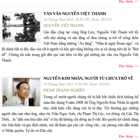
Đọc thêm
TẢN VĂN NGUYỄN VIỆT THANH
14 Tháng Năm 2015
10:01 CH
(Xem: 58215)
NGUYỄN VIỆT THANH
Lần đầu cộng tác cùng Hợp Lưu, Nguyễn Việt Thanh với lối
viết nhẹ nhàng và sâu lắng sẽ đưa chúng ta trở về nông thôn
Việt Nam bằng những “Ao làng”, “Nắm lá ngày Đoan ngọ”, và
lối đánh bắt cá độc đáo của rất ít người và bây giờ cũng không còn ai sử dụng nữa đó là “Bơi
dể”. Chúng tôi trân trọng gởi đến quí văn hữu và độc giả những tản văn của Nguyễn Việt
Thanh.
Đọc thêm
NGUYỄN KIM NHÀN, NGƯỜI TÙ CHƯA TRỞ VỀ
14 Tháng Năm 2015
9:34 CH
(Xem: 56354)
PHẠM THANH NGHIÊN
Trong số mười người chúng tôi bị bắt bởi chiến dịch khủng bố
mùa thu tháng 9 năm 2008 thì Ông Nguyễn Kim Nhàn là người
duy nhất hiện vẫn đang còn bị tù đày. Tôi thường gọi những
người dân oan như ông, như chị Trần Ngọc Anh, chị Phạm Thị Lộc, vợ chồng chị Cấn Thị
Thêu... là “dân oan hóa dân chủ” vì họ đã không chỉ dừng lại ở việc đòi quyền lợi chính đáng
cho bản thân và gia đình mình, mà đã tham gia vào các công việc, các phong trào đấu tranh
vì Nhân quyền, Tự do và Dân chủ.
Đọc thêm