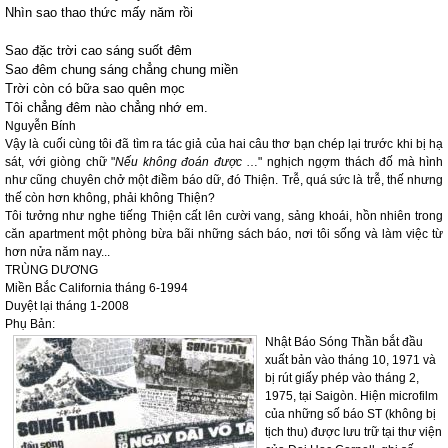
Nhìn sao thao thức mấy năm rồi
Sao đặc trời cao sáng suốt đêm
Sao đêm chung sáng chẳng chung miền
Trời còn có bữa sao quên mọc
Tôi chẳng đêm nào chẳng nhớ em.
Nguyễn Bính
Vậy là cuối cùng tôi đã tìm ra tác giả của hai câu thơ bạn chép lại trước khi bị hạ
sát, với giòng chữ "
Nếu không đoán được
…" nghịch ngợm thách đố mà hình
như cũng chuyên chở một điềm báo dữ, đó Thiện. Trễ, quá sức là trễ, thế nhưng
thế còn hơn không, phải không Thiện?
Tôi tưởng như nghe tiếng Thiện cất lên cười vang, sảng khoái, hồn nhiên trong
căn apartment một phòng bừa bãi những sách báo, nơi tôi sống và làm việc từ
hơn nửa năm nay...
TRÙNG DƯƠNG
Miền Bắc California tháng 6-1994
Duyệt lại tháng 1-2008
Phụ Bản:
Nhật Báo Sóng Thần bắt đầu
xuất bản vào tháng 10, 1971 và
bị rút giấy phép vào tháng 2,
1975, tại Saigòn. Hiện microfilm
của những số báo ST (không bị
tịch thu) được lưu trữ tại thư viện