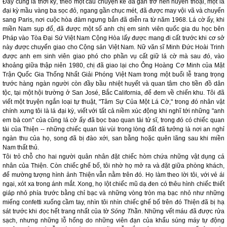
Đây cũng là thời kỳ, theo một câu chuyện kể đã gần trở nên huyền thoại, một lá
đại kỳ mầu vàng ba sọc đỏ, ngang gần chục mét, đã được may vội vã và chuyển
sang Paris, nơi cuộc hòa đàm ngưng bắn đã diễn ra từ năm 1968. Lá cờ ấy, khi
miền Nam sụp đổ, đã được một số anh chị em sinh viên quốc gia du học bên
Pháp vào Tòa Đại Sứ Việt Nam Cộng Hòa lấy được mang đi cất trước khi cơ sở
này được chuyển giao cho Cộng sản Việt Nam. Nữ văn sĩ Minh Đức Hoài Trinh
được anh em sinh viên giao phó cho phần vụ cất giữ lá cờ mà sau đó, vào
khoảng giữa thập niên 1980, chị đã giao lại cho Ông Hoàng Cơ Minh của Mặt
Trận Quốc Gia Thống Nhất Giải Phóng Việt Nam trong một buổi lễ trang trọng
trước hàng ngàn người còn đầy bầu nhiệt huyết và quan tâm cho tiền đồ dân
tộc, tại một hội trường ở San José, Bắc California, để đem về chiến khu. Tôi đã
viết một truyện ngắn loại tự thuật, "Tâm Sự Của Một Lá Cờ," trong đó nhân vật
chính xưng tôi là lá đại kỳ, viết với tất cả niềm xúc động khi nghĩ tới những "anh
em bà con" của cũng lá cờ ấy đã bọc bao quan tài tử sĩ, trong đó có chiếc quan
tài của Thiện -- những chiếc quan tài vùi trong lòng đất đã tưởng là nơi an nghỉ
ngàn thu của họ, song đã bị đào xới, san bằng hoặc quên lãng sau khi miền
Nam thất thủ.
Tôi trỏ chỗ cho hai người quân nhân đặt chiếc hòm chứa những vật dụng cá
nhân của Thiện. Còn chiếc ghế bố, tôi nhờ họ mở ra và đặt giữa phòng khách,
để mường tượng hình ảnh Thiện vẫn nằm trên đó. Họ làm theo lời tôi, với vẻ ái
ngại, xót xa trong ánh mắt. Xong, họ lột chiếc mũ dạ đen có thêu hình chiếc thiết
giáp nhỏ phía trước bằng chỉ bạc và những vòng tròn mạ bạc nhỏ như những
miếng confetti xuống cầm tay, nhìn tôi nhìn chiếc ghế bố trên đó Thiện đã bị hạ
sát trước khi đọc hết trang nhất của tờ
Sóng Thần
. Những vết máu đã được rửa
sạch, nhưng những lỗ hổng do những viên đạn của khẩu súng máy tự động