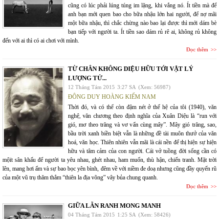
cũng có lúc phải lúng túng im lặng, khi vắng nó. Ít tiền mà để
anh bạn mới quen bao cho bữa nhậu lớn hai người, để nợ mãi
một bữa nhậu, thì chắc chừng nào bao lại được thì mới dám bè
bạn tiếp với người ta. Ít tiền sao dám rủ rê ai, không rủ không
đến với ai thì có ai chơi với mình.
Đọc thêm
TỪ CHÂN KHÔNG DIỆU HỮU TỚI VẬT LÝ
LƯỢNG TỬ...
12 Tháng Tám 2015
3:27 SA
(Xem: 56987)
ĐÔNG DUY HOÀNG KIẾM NAM
Thời đó, và có thể còn đậm nét ở thế hệ của tôi (1940), văn
nghệ, văn chương theo định nghĩa của Xuân Diệu là “run với
gió, mơ theo trăng và vơ vẩn cùng mây”. Mây gió trăng, sao,
bầu trời xanh biền biệt vẫn là những đề tài muôn thưở của văn
hoá, văn học. Thiên nhiên vẫn mãi là cái nền để thị hiện sự hiện
hữu và tâm cảm của con người. Cái vở tuồng đời sống cần có
mộït sân khấu để người ta yêu nhau, ghét nhau, ham muốn, thù hận, chiến tranh. Mặt trời
lên, mang hơi ấm và sự bao bọc yên bình, đêm về với niềm đe doạ nhưng cũng đầy quyến rũ
của một vũ trụ thăm thẳm “thiên la địa võng” vây bủa chung quanh.
Đọc thêm
GIỮA LẰN RANH MONG MANH
04 Tháng Tám 2015
1:25 SA
(Xem: 58426)