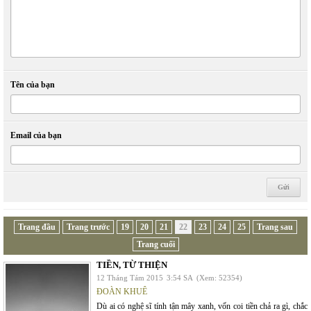
Tên của bạn
Email của bạn
Trang đầu
Trang trước
19
20
21
22
23
24
25
Trang sau
Trang cuối
TIỀN, TỪ THIỆN
12 Tháng Tám 2015
3:54 SA
(Xem: 52354)
ĐOÀN KHUÊ
Dù ai có nghệ sĩ tính tận mây xanh, vốn coi tiền chả ra gì, chắc