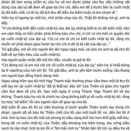
đoàn đã làm xong phần vụ của họ và em được phép vào thu xếp những vật
dụng của đại uý để đem về giao lại cho chị, điều em để ý trước tiên là cuốn nhật
ký đã biến mất, có lẽ họ đã tịch thu để điều tra thêm hoặc là ém nhẹm đi."
Viên hạ sĩ ngưng lại một lúc, chờ phản ứng của tôi. Thấy tôi không nói gì, anh ta
tiếp:
"Vì chị không biết đến cuốn nhật ký của đại úy, không biết là nó đã biến mất, nên
em cảm thấy có bổn phận phải thông báo cho chị, vì chỉ có chị mới có quyền đòi
lại cuốn nhật ký của đại uý. Chị cứ nói là chị có biết cuốn nhật ký đó, rằng chị
muốn nó phải được giao hoàn lại cho chị vì đó là kỷ vật của đại uý..."
Tôi gật đầu, nói sẽ cho người lên đòi ngay ngày mai, và cám ơn anh ta đã cho tôi
biết về sự hiện hữu của cuốn nhật ký.
Hai người quân nhân đội mũ lên đầu, chuẩn bị giã từ tôi:
"Chị đừng nói là em nói với chị về cuốn nhật ký của đại úy," viên hạ sĩ nhất dừng
lại ở ngưỡng cửa nói với tôi. Tôi gật đầu, anh ta yên tâm bước xuống cầu thang
nơi người bạn đồng hành đang chờ.
Ngay sáng hôm sau tôi nhờ Ngy Thanh mặc thường phục cầm theo một lá thư tôi
viết tay xin lại cuốn nhật ký "đã bị thất lạc đâu đó" của Thiện và giao cho người
cầm thư đem về cho tôi. Sau một ngày ở Long Thành, Ngy Thanh trở về tay
không. Thanh bảo họ nói là chính họ cũng không biết gì về cuốn nhật ký đó, rằng
họ hứa "sẽ kiếm" rồi cho người cầm về giao lại cho tôi.
Một tuần lễ sau đó thì có viên thượng sĩ dưới quyền Thiện trước kia trong chi
đoàn, người đã về báo tin Thiện chết cho tôi vào một buổi tối nọ, đến tìm tôi ở
nhà. Anh ta trao cho tôi một cái phong bì mầu vàng khổ lớn hơn khổ giấy viết thư,
trong đó có cuốn nhật ký của Thiện, dầy khoảng hai trăm trang, bìa cứng mầu
xanh lá cây nhạt. Anh ta xin lỗi vì "tìm mãi mới ra." Nhân tiện tôi hỏi vụ điều tra về