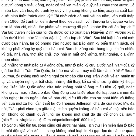
dục, thì đóng 5 triệu đồng, hoặc có thể xin miễn ký quỹ, nếu chạy chọt được. Có
nhiều báo văn học, để tránh ký quỹ vì họ cũng không có tiền, xoay ra xuất bản
dưới hình thức "sách định kỳ." Tôi nhớ cách đó mới vài ba năm, vào cuối thập
niên 1960, để tránh bị kiểm duyệt theo kiểu sách, vốn thường là gắt gao và lâu
hơn là báo chí, nhiều tác phẩm văn chương đã phải khoác lên cái áo "tạp chí."
Vài tập truyện ngắn của tôi đã được cơ sở xuất bản Nguyễn Đình Vượng xuất
bản dưới hình thức "ấn bản đặc biệt của tạp chí Văn". Sau khi luật báo chí mới
được ban hành, lại có phong trào ngược lại: Báo định kỳ biến thành sách, để
không phải đóng ký quỹ như báo chí. Báo chí đóng cửa hàng loạt, khiến nhiều
ký giả, nhà văn, thợ sắp chữ, thợ nhà in mất chỗ đứng, thất nghiệp, gia đình
nheo nhóc.
Có những tờ nhật báo tự ý đóng cửa, như tờ báo kỳ cựu
Đuốc Nhà Nam
của ký
giả lão thành Trần Tấn Quốc, tờ báo mà về sau này mỗi lần cầm tờ
Wall Street
Journal
, tôi không khỏi không nghĩ tới tờ báo của Ông Trần vì cái vẻ an nhiên tự
tại và chuyên nghiệp, bất chấp những đổi thay, kể cả về phương diện kỹ thuật.
Ông Trần Tấn Quốc đóng cửa báo không phải vì ông thiếu tiền ký quỹ, hoặc
không vay mượn được ở đâu. Ông đóng cửa là để phản đối luật báo chí mới đã
bóp nghẹt tự do ngôn luận và báo chí, điều tối cần cho sự phát triển và thăng
tiến của một xã hội, cần thiết tới độ Thomas Jefferson, cha đẻ của nước Mỹ, đã
nói, "Nếu phải chọn lựa giữa một chính quyền không có báo chí và một nền báo
chí không có chính quyền, tôi sẽ không một chút do dự để chọn cái sau."
(http://etext.virginia.edu/jefferson/quotations/jeff1600.htm)
Tờ
Sóng Thần
tồn tại, song cũng chỉ được hai năm. Tịch thu liên miên làm tờ báo
bị mất độc giả vốn đói tin, song không phải loại tin đã gạn lọc do các cơ quan