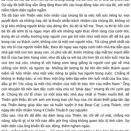
Dù vậy tôi biết ông vẫn lẳng lặng theo dõi các hoạt động báo chí của tôi, với một
niềm hãnh diện ngấm ngầm.
Tôi đã bàn với Thiện việc hôn nhân của chúng tôi là việc hết sức riêng tư, mọi
quyết định và những hay, dở là thuộc phần trách nhiệm của chúng tôi, không có
lý gì kéo những người khác vào đứng tên, dù đó là bố mẹ. Thực ra thì từ hồi còn
bé tôi đã sớm tỏ ra ngạo mạn đối với những nghi thức rềnh ràng của cưới hỏi,
trong đó có nhiều trường hợp người con gái trở nên như một món đồ để trả giá
trong các vụ thách cưới, không còn là một con người nữa. Tôi cũng ghét nhất cái
tục nhị hỉ của người miền Bắc, theo đó ngay sau ngày cưới bên nhà trai dẫn qua
nhà gái một con lợn quay con, có phủ vải đỏ, trước những cặp mắt tọc mạch đến
thô lỗ của hai bên hàng xóm, như đã xẩy ra với bà chị hơn tôi có bốn tuổi. Hai tai
con lợn mà còn, chứng tỏ với hàng xóm láng giềng là người con gái về nhà
chồng còn trinh; và ngược lại. Những ấn tượng từ bé lớn lên biến thành quan
niệm về hôn nhân như một việc riêng tư giữa hai người trong cuộc. Chẳng lẽ
không in thiệp báo, vì nói theo một ông biên-tập-viên lớn tuổi nhất của tòa báo,
dầu gì thì "chị cũng là một chủ nhiệm của một tờ báo lớn của miền Nam." Ông
còn khuyên tôi nên làm tiệc cưới nữa cho nó "phải đạo," nhưng tôi chỉ cười gạt
đi. Chúng tôi chỉ tổ chức có một bữa tiệc nhỏ duy nhất vì Thiện muốn thế, để
Thiện giới thiệu tôi với anh em trong ban chỉ huy của chi đoàn thiết giáp tân lập
mà Thiện đang giúp đào tạo và huấn luyện ở trại Bear Cat, Long Thành, chờ
ngày lên trấn nhậm Vùng II Chiến Thuật ở cao nguyên.
Dầu sao, cha tôi đã đến dự đám tang của Thiện, dù chỉ để có mặt, chẳng nói
năng, bầy tỏ gì, vì từ hồi nào đến giờ ông cũng không quen bộc lộ tình cảm. Sự
hiện diện của ông khiến tôi xúc động, thêm nghẹn ngào.