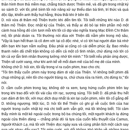
thân hình thon thả mềm mại, chẳng trách được Thiện mê, và đã ghi trong nhật ký
so sánh D. với tôi, phê bình tôi nói năng xử sự thiếu đàn bà tính, trí thức và quá
độc lập, khiến anh thấy hụt hẫng, thừa thãi khi ở bên tôi.
D. nói vừa đi thăm mộ Thiện trước khi đến tìm tôi. Tôi biết những khi nào D. đi
thăm mộ Thiện. Đọc nhật ký của Thiện, và thấy ai đó bỏ lại trên phần mộ một
cành hoa hồng đỏ còn tươi mỗi khi tôi có dịp vào nghĩa trang Mạc Đĩnh Chi thăm
mộ, tôi phải đoán ra. Tôi thường nói đùa với Thiện đã nằm yên trong mộ sâu,
"Vậy là bạn hết than là cô đơn với lại cô độc nhé, vì có tới hai người đàn bà nhớ
đến bạn khi bạn nằm xuống. Đâu phải ai cũng có cái diễm phúc ấy. Bao nhiêu
thanh niên đã chết trận không có đến cả một cô tình nhân, chứ đừng nói tới có
tới cả vợ lẫn tình nhân thương tưởng nhớ tới mình." Tôi biết nếu phản ứng được,
Thiện sẽ cười vang, như khi anh kể về mối đam mê của bố mẹ đẻ của mình.
Không chờ D. hỏi xin, tôi lấy trong ví ra cuộn phim, trao cho chị.
"Tôi tìm thấy cuốn phim này trong đám di vật của Thiện. Vì không biết phim đã
chụp những gì, nên tôi cho người tráng ra, chứ chưa rửa ra hình, chị đừng lo," tôi
nói.
D. cầm cuốn phim trong tay, không dở ra xem, tung hứng cuốn phim trên tay
trong khi trao đổi với tôi vài câu rời rạc, sượng sùng. Tôi biết D. đã phải thu hết
can đảm đi tìm tôi, với mục đích duy nhất là xin lại cuộn phim, nên tôi cố gắng để
D. không ngượng. Một lúc, D. hỏi tôi thế Thiện có ghi gì về cuộc tình của hai
người trong cuốn nhật ký mà chị biết anh vẫn giữ, mà tôi không biết. Tôi cảm
thấy mình là một kẻ ngoài cuộc trong bộ ba chúng tôi, một người khách lạ đứng
ngoài cửa thiên đàng -- chẳng phải đó là tựa của cuốn tiểu thuyết của Camus,
Người Khách Lạ
, mà tôi với Thiện đọc ngày xưa và cùng phân tích một cách say
sưa với nhau đấy sao? Tôi mỉm cười, nói dối không khó khăn về những trang