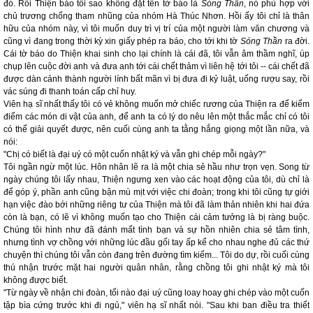
đó. Rồi Thiện bảo tôi sao không đặt tên tờ báo là
Sóng Thần
, nó phù hợp với
chủ trương chống tham nhũng của nhóm Hà Thúc Nhơn. Hồi ấy tôi chỉ là thân
hữu của nhóm này, vì tôi muốn duy trì vị trí của một người làm văn chương và
cũng vì đang trong thời kỳ xin giấy phép ra báo, cho tới khi tờ
Sóng Thần
ra đời.
Cái tờ báo do Thiện khai sinh cho lại chính là cái đã, tôi vẫn âm thầm nghĩ, úp
chụp lên cuộc đời anh và đưa anh tới cái chết thảm vì liên hệ tới tôi -- cái chết đã
được dàn cảnh thành người lính bất mãn vì bị đưa đi kỷ luật, uống rượu say, rồi
vác súng đi thanh toán cấp chỉ huy.
Viên hạ sĩ nhất thấy tôi có vẻ không muốn mở chiếc rương của Thiện ra để kiểm
điểm các món di vật của anh, để anh ta có lý do nêu lên một thắc mắc chỉ có tôi
có thể giải quyết được, nên cuối cùng anh ta tằng hắng giọng một lần nữa, và
nói:
"Chị có biết là đại uý có một cuốn nhật ký và vẫn ghi chép mỗi ngày?"
Tôi ngần ngừ một lúc. Hôn nhân lẽ ra là một chia sẻ hầu như trọn vẹn. Song từ
ngày chúng tôi lấy nhau, Thiện ngưng xen vào các hoạt động của tôi, dù chỉ là
để góp ý, phần anh cũng bận mù mịt với việc chi đoàn; trong khi tôi cũng tự giới
hạn việc đào bới những riêng tư của Thiện mà tôi đã làm thản nhiên khi hai đứa
còn là bạn, có lẽ vì không muốn tạo cho Thiện cái cảm tưởng là bị ràng buộc.
Chúng tôi hình như đã đánh mất tình bạn và sự hồn nhiên chia sẻ tâm tình,
nhưng tình vợ chồng với những lúc đầu gối tay ấp kể cho nhau nghe đủ các thứ
chuyện thì chúng tôi vẫn còn đang trên đường tìm kiếm... Tôi do dự, rồi cuối cùng
thú nhận trước mặt hai người quân nhân, rằng chồng tôi ghi nhật ký mà tôi
không được biết.
"Từ ngày về nhận chi đoàn, tối nào đại uý cũng loay hoay ghi chép vào một cuốn
tập bìa cứng trước khi đi ngủ," viên hạ sĩ nhất nói. "Sau khi ban điều tra thiết