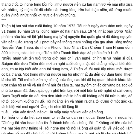
thảng thốt, tôi nghe lòng bồi hồi, như người viễn xứ lâu năm trở về mái nhà xưa
với những kỷ niệm tôi đã chôn cất trong lòng trên hai thập niên, đã từng muốn
quên vì nỗi nhức nhối khi trực diện với chúng.
***
Thiện bị ám sát vào cuối tháng 10 năm 1972. Tôi nhớ ngày đưa đám anh, ngày
31 tháng 10 năm 1972, cũng ngày đó hai năm sau, 1974, nhật báo
Sóng Thần
phải ra hầu tòa về tội "phỉ báng mạ lỵ" vị nguyên thủ quốc gia vì đã đăng nguyên
văn bản Cáo Trạng Số 1 phơi bầy hệ thống tham nhũng của gia đình Tổng thống
Nguyễn Văn Thiệu, do nhóm Phong Trào Nhân Dân Chống Tham Nhũng gồm
300 linh mục do Linh mục Trần Hữu Thanh lãnh đạo đã phổ biến ở Huế.
Nhiều nhân vật tên tuổi trong giới báo chí, văn nghệ, chính trị và nhân sĩ của
Sàigòn đến đưa Thiện đến nơi an nghỉ cuối cùng, mặc dù chẳng mấy ai biết đến
anh, chưa kịp biết đến anh thì đúng hơn, vì Thiện và tôi mới lấy nhau mới được
có ba tháng. Một trong những người mà tôi nhớ nhất đã đến dự đám tang Thiện
là cha tôi. Tôi chỉ biết đến sự có mặt của ông sau khi đã hạ quan, khách khứa lần
lượt chào tôi ra về và tôi lí nhí nói lời cảm tạ, hai tay ôm chiếc cờ vàng ba sọc đỏ
phủ áo quan đã được gấp gọn ghẽ trên tay, với một bên là nữ nghệ sĩ cải lương
Bạch Tuyết mặc áo dài đen đeo kính mát to bản đã không dời tôi nửa bước, để
lỡ tôi có xụm xuống thì đỡ. Tôi ngẩng lên và nhận ra cha tôi đứng ở một góc xa,
tách biệt với mọi người. Ông chỉ nhìn tôi lặng lẽ.
"Cậu... cậu đến từ hồi nào?" Tôi mấp máy môi khi đến gần ông.
Tôi hiểu ông đã hết còn giận tôi vì đã cả gan in một cái thiệp báo hỉ ngoại lệ:
"Chúng tôi hân hoan báo tin lễ thành hôn của chúng tôi…" Không có tên của bố
mẹ hai bên như thông lệ. Tôi nghe mẹ tôi nói là ông đã giận tôi về việc đó, làm
cứ như bố mẹ đã chết hết cả rồi không bằng, mẹ tôi nói, có lẽ cho cả chính bà.