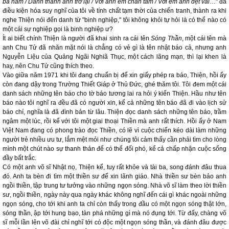
ba năm / Danh thành anh trở lại / Với anh em chăn tằm / Với em anh dệt vải
…" đã
điều kiện hóa suy nghĩ của tôi về tính chất tạm thời của chiến tranh, thành ra khi
nghe Thiện nói đến danh từ "binh nghiệp," tôi không khỏi tự hỏi là có thể nào có
một cái sự nghiệp gọi là binh nghiệp ư?
Ít ai biết chính Thiện là người đã khai sinh ra cái tên
Sóng Thần
, một cái tên mà
anh Chu Tử đã nhăn mặt nói là chẳng có vẻ gì là tên nhật báo cả, nhưng anh
Nguyễn Liệu của Quảng Ngãi Nghiã Thục, một cách lãng mạn, thì lại khen là
hay, nên Chu Tử cũng thích theo.
Vào giữa năm 1971 khi tôi đang chuẩn bị để xin giấy phép ra báo, Thiện, hồi ấy
còn đang dậy trong Trường Thiết Giáp ở Thủ Đức, ghé thăm tôi. Tôi đem một cái
danh sách những tên báo cho tờ báo tương lai ra hỏi ý kiến Thiện. Hầu như tên
báo nào tôi nghĩ ra đều đã có người xin, kể cả những tên báo đã đi vào lịch sử
báo chí, nghĩa là đã đình bản từ lâu. Thiện đọc danh sách những tên báo, trầm
ngâm một lúc, rồi kể với tôi một giai thoại Thiền mà anh rất thích. Hồi ấy ở Nam
Việt Nam đang có phong trào đọc Thiền, có lẽ vì cuộc chiến kéo dài làm những
người trẻ nhiều ưu tư, lắm mệt mỏi như chúng tôi cảm thấy cần phải tìm cho lòng
mình một chút nào sự thanh thản để có thể đối phó, kể cả chấp nhận cuộc sống
đầy bất trắc.
Có một anh võ sĩ Nhật nọ, Thiện kể, tuy rất khỏe và tài ba, song đánh đâu thua
đó. Anh ta bèn đi tìm một thiền sư để xin lãnh giáo. Nhà thiền sư bèn bảo anh
ngồi thiền, tập trung tư tưởng vào những ngọn sóng. Nhà võ sĩ làm theo lời thiền
sư, ngồi thiền, ngày này qua ngày khác không nghĩ đến cái gì khác ngoài những
ngọn sóng, cho tới khi anh ta chỉ còn thấy trong đầu có một ngọn sóng thật lớn,
sóng thần, ập tới hung bạo, tàn phá những gì mà nó đụng tới. Từ đấy, chàng võ
sĩ mỗi lần lên võ đài chỉ nghĩ tới có độc một ngọn sóng thần, và đánh đâu được