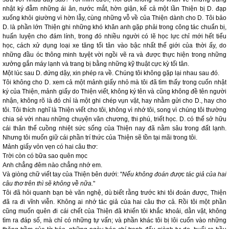
nhật ký đẫm những ái ân, nước mắt, hờn giận, kể cả một lần Thiện bị D. đạp
xuống khỏi giường vì hờn lẫy, cùng những vỗ về của Thiện dành cho D. Tôi bảo
D. là phần lớn Thiện ghi những khó khăn anh gặp phải trong công tác chuẩn bị,
huấn luyện cho đám lính, trong đó nhiều người có lẽ học lực chỉ mới hết tiểu
học, cách xử dụng loại xe tăng tối tân vào bậc nhất thế giới của thời ấy, do
những đầu óc thông minh tuyệt vời ngồi vẽ ra và được thực hiện trong những
xưởng gắn máy lạnh và trang bị bằng những kỹ thuật cực kỳ tối tân.
Một lúc sau D. đứng dậy, xin phép ra về. Chúng tôi không gặp lại nhau sau đó.
Tôi không cho D. xem cả một mảnh giấy nhỏ mà tôi đã tìm thấy trong cuốn nhật
ký của Thiện, mảnh giấy do Thiện viết, không ký tên và cũng không đề tên người
nhận, không rõ là đó chỉ là một ghi chép vụn vặt, hay nhằm gửi cho D., hay cho
tôi. Tôi thích nghĩ là Thiện viết cho tôi, không vì nhớ tôi, song vì chúng tôi thường
chia sẻ với nhau những chuyện văn chương, thi phú, triết học. D. có thể sở hữu
cái thân thể cuồng nhiệt sức sống của Thiện nay đã nằm sâu trong đất lạnh.
Nhưng tôi muốn giữ cái phần trí thức của Thiện sẽ tồn tại mãi trong tôi.
Mảnh giấy vỏn vẹn có hai câu thơ:
Trời còn có bữa sao quên mọc
Anh chẳng đêm nào chẳng nhớ em.
Và giòng chữ viết tay của Thiện bên dưới: "
Nếu không đoán được tác giả của hai
câu thơ trên thì sẽ không về nữa.
"
Tôi đã hỏi quanh bạn bè văn nghệ, dù biết rằng trước khi tôi đoán được, Thiện
đã ra đi vĩnh viễn. Không ai nhớ tác giả của hai câu thơ cả. Rồi tôi một phần
cũng muốn quên đi cái chết của Thiện đã khiến tôi khắc khoải, dằn vặt, không
tìm ra đáp số, mà chỉ có những tự vấn; và phần khác tôi bị lôi cuốn vào những