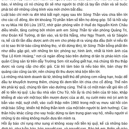
báo, vì không có nó chúng tôi sẽ như người bị chặt cả tay lẫn chân và sẽ buộc
phải bỏ dở những công trình vừa mới chớm bắt đầu.
Luật báo chí mới ra đời khá bất ngờ, ngay sau khi
Sóng Thần
vừa chia tiền lời
cho các cổ đông, lên tới khoảng 70 phần trăm số tiền họ đóng góp. Số là hồi xảy
ra vụ Mùa Hè Đỏ Lửa 1972, nhờ giàn phóng viên ở Huế do Nguyễn Kinh Châu
điều khiển, tăng cường bởi nhóm anh em
Sóng Thần
từ văn phòng Quảng Trị,
như Đoàn Kế Tường, di tản vào, và từ Đà Nẵng, như Ngy Thanh, và từ Sàigòn
ra, kể cả tôi lần đầu được anh chị em cho phép đi ra vùng địa đầu (bởi vì nếu tôi
có bị sao thì tờ báo cũng không thọ, vì tôi đứng tên), tờ
Sóng Thần
bỗng phất lên
như diều gặp gió, với những tin tức phóng sự, hình ảnh, nhất là hình ảnh của
"Đại Lộ Kinh Hoàng," nơi cả ngàn đồng bào trên đường di tản bị pháo kích của
quân Cộng sản từ trên dẫy Trường Sơn rót xuống giết hại, mà chúng tôi thu thập
được và cung cấp cho độc giả. Cái trò làm báo là nếu báo lên, bán chạy thì
quảng cáo cũng ùa tới, nên chúng tôi thu được khá bộn tiền lời.
Là những nhà kinh doanh tài tử, không biết thủ để phòng cơn nắng hạn, hoặc để
đầu tư khuyếch trương thêm, chúng tôi đem tiền lời chia cho cổ đông. Thế nên
khi phải ký quỹ, chúng tôi lâm vào đường cùng. Thế là có một màn vắt giò lên cổ
để lo tiền ký quỹ. Lâu lâu nhà văn Chu Tử, hồi ấy là chủ biên của tờ báo, khập
khiễng đi vào với một bọc tiền mượn được của ai đó, nụ cười méo mó (vì anh bị
bắn vào mặt, suýt chết, vào cuối thập niên 1960 trong một vụ mưu sát hồi còn
nhật báo
Sống
, khiến hệ thống thần kinh của một bên người bị ảnh hưởng). Các
thân hữu khác cũng cho vay hoặc đứng ra làm trung gian vay hộ, nhiều người vì
những lý do riêng không muốn đưa tên mình ra.
Hồi ấy báo chí rụng như sung vì không xoay nổi tiền ký quỹ, kể cả những báo
định kỳ, như tuần báo, bán nguyệt san, và nguyệt san. Báo trẻ em, thiên về giáo