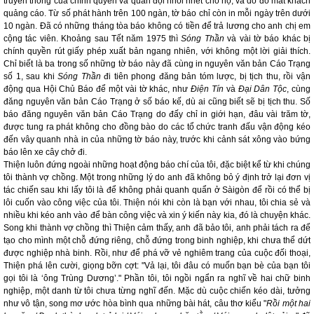
truyền thông của chính quyền và quân đội nhồi nhét cho họ, và do đó mất khách
quảng cáo. Từ số phát hành trên 100 ngàn, tờ báo chỉ còn in mỗi ngày trên dưới
10 ngàn. Đã có những tháng tòa báo không có tiền để trả lương cho anh chị em
cộng tác viên. Khoảng sau Tết năm 1975 thì
Sóng Thần
và vài tờ báo khác bị
chính quyền rút giấy phép xuất bản ngang nhiên, với không một lời giải thích.
Chỉ biết là ba trong số những tờ báo này đã cùng in nguyên văn bản Cáo Trạng
số 1, sau khi
Sóng Thần
đi tiên phong đăng bản tóm lược, bị tịch thu, rồi vận
động qua Hội Chủ Báo để một vài tờ khác, như
Điện Tín
và
Đại Dân Tộc
, cùng
đăng nguyên văn bản Cáo Trạng ở số báo kế, dù ai cũng biết sẽ bị tịch thu. Số
báo đăng nguyên văn bản Cáo Trạng do đấy chỉ in giới hạn, đâu vài trăm tờ,
được tung ra phát không cho đồng bào do các tổ chức tranh đấu vận động kéo
đến vây quanh nhà in của những tờ báo này, trước khi cảnh sát xông vào bứng
báo lên xe cây chở đi.
Thiện luôn đứng ngoài những hoạt động báo chí của tôi, đặc biệt kể từ khi chúng
tôi thành vợ chồng. Một trong những lý do anh đã không bỏ ý định trở lại đơn vị
tác chiến sau khi lấy tôi là để không phải quanh quẩn ở Sàigòn để rồi có thể bị
lôi cuốn vào công việc của tôi. Thiện nói khi còn là bạn với nhau, tôi chia sẻ và
nhiều khi kéo anh vào để bàn công việc và xin ý kiến này kia, đó là chuyện khác.
Song khi thành vợ chồng thì Thiện cảm thấy, anh đã bảo tôi, anh phải tách ra để
tạo cho mình một chỗ đứng riêng, chỗ đứng trong binh nghiệp, khi chưa thể dứt
được nghiệp nhà binh. Rồi, như để phá vỡ vẻ nghiêm trang của cuộc đối thoại,
Thiện phá lên cười, giọng bỡn cợt: "Vả lại, tôi đâu có muốn bạn bè của bạn tôi
gọi tôi là ‘ông Trùng Dương’." Phần tôi, tôi ngồi ngẩn ra nghĩ về hai chữ binh
nghiệp, một danh từ tôi chưa từng nghĩ đến. Mặc dù cuộc chiến kéo dài, tưởng
như vô tận, song mơ ước hòa bình qua những bài hát, câu thơ kiểu "
Rồi một hai