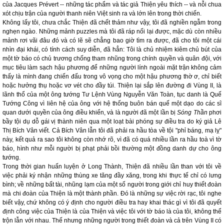
của Jacques Prévert -- những tác phẩm và tác giả Thiện yêu thích -- và nỗi chua
xót chịu trận của người thanh niên Việt sinh ra và lớn lên trong thời chiến.
Không lấy tôi, chưa chắc Thiện đã chết thảm như vậy, tôi đã nghiền ngẫm trong
nghẹn ngào. Những mảnh puzzles mà tôi đã ráp nối lại được, mặc dù còn nhiều
mảnh rơi vãi đâu đó và có lẽ sẽ chẳng bao giờ tìm ra được, đã cho tôi một cái
nhìn đại khái, có tính cách suy diễn, đã hẳn: Tôi là chủ nhiệm kiêm chủ bút của
một tờ báo có chủ trương chống tham nhũng trong chính quyền và quân đội, với
mục tiêu làm sạch hậu phương để những người lính ngoài mặt trận không cảm
thấy là mình đang chiến đấu trong vô vọng cho một hậu phương thờ ơ, chỉ biết
hoặc hưởng thụ hoặc vơ vét cho đầy túi. Thiện lại sắp lên đường đi Vùng II, là
lãnh thổ của một ông tướng Tư Lệnh Vùng Nguyễn Văn Toàn, tục danh là Quế
Tướng Công vì liên hệ của ông với hệ thống buôn bán quế một dạo do các sĩ
quan dưới quyền của ông điều khiển, và là người đã một lần bị
Sóng Thần
phơi
bầy tội dụ dỗ gái vị thành niên qua một loạt bài phóng sự điều tra do ký giả Lê
Thị Bích Vân viết. Cả Bích Vân lẫn tôi đã phải ra hầu tòa về tội "phỉ báng, mạ lỵ"
này, kết quả ra sao tôi không còn nhớ rõ, vì đã có quá nhiều lần ra hầu toà vì tờ
báo, hình như mỗi người bị phạt phải bồi thường một đồng danh dự cho ông
tướng.
Trong thời gian huấn luyện ở Long Thành, Thiện đã nhiều lần than với tôi về
việc phải ký nhận những thùng xe tăng đầy xăng, trong khi thực tế chỉ có lưng
bình; về những bất tài, nhũng lạm của một số người trong giới chỉ huy thiết đoàn
mà chi đoàn của Thiện là một thành phần. Đó là những sự việc rời rạc, tôi nghe
biết vậy, chứ không có ý định cho người điều tra hay khai thác gì vì tôi đã quyết
định công việc của Thiện là của Thiện và việc tôi với tờ báo là của tôi, không thể
trộn lẫn với nhau. Thế nhưng những người trong thiết đoàn và cả trên Vùng II có