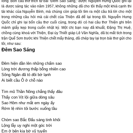
lòng. Bốn câu thơ trích từ bài "Đêm Sao Sáng," được Nguyễn Hưng Quốc ghi lại
là được sáng tác vào năm 1957, không những đã cho tôi thấy một khiá cạnh thi
tài khác của Nguyễn Bính, mà chúng còn giúp tôi tìm ra một câu trả lời cho một
trong những câu hỏi mà cái chết của Thiện đã để lại trong tôi. Nguyễn Hưng
Quốc chỉ ghi lại bốn câu thơ cuối cùng, trong đó có hai câu thơ Thiện ghi trên
mảnh giấy kẹp trong cuốn nhật ký. Một chị bạn nay đã khuất, Đặng Thị Huệ,
chồng cùng khoá với Thiện, Đại úy Thiết giáp Lê Văn Nghĩa, đã bị mất tích trong
trận Quế Sơn trước khi Thiện chết mấy tháng, đã chép tay lại trọn bài thơ gửi cho
tôi, như sau:
Đêm Sao Sáng
Đêm hiện dần lên những chấm sao
Lòng trời đương thấp bỗng nhiên cao
Sông Ngân đã tỏ đôi bờ lạnh
Ai biết cầu Ô ở chỗ nào
Tìm mũ Thần Nông chẳng thấy đâu
Thấy con Vịt lội giữa dòng sâu
Sao Hôm như mắt em ngày ấy
Rớm lệ nhìn tôi bước xuống tầu
Chòm sao Bắc Đẩu sáng tinh khôi
Lộng lẫy uy nghi một góc trời
Em ở bên kia bờ vỹ tuyến