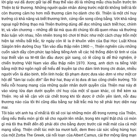
lời góp vui đã được giữ lại để thay thế vào đó là những mẩu chia buồn trước tin
Thiện bị tử thương. Những người quân nhân đứng trước mặt tôi không biết là tôi
còn thương cảm họ hơn mối thương cảm họ dành cho tôi. Thiện là một chỉ huy
trưởng có khả năng và biết thương lính, cứng rắn song công bằng. Với khả năng
ngoại ngữ thông thạo mà Thiện thường dùng để đọc những sách triết học, chính
trị, và văn chương -- những đề tài mà qua đó chúng tôi đã quen nhau và thường
thảo luận với nhau, hồn nhiên trong trò chơi trí thức như một cách chạy trốn một
hiện tại nhiều bất trắc, từ ngày còn lê la ở khuôn viên của Đại Học Luật Khoa
Sàigòn trên đường Duy Tân vào đầu thập niên 1960 --, Thiện nghiên cứu những
cuốn sách dầy cộm phức tạp bằng tiếng Anh về các hệ thống điện tử tinh vi của
loại thiết vận xa M-48 lần đầu được gửi sang, có lẽ cũng là để thử nghiệm, ở
chiến trường Việt Nam vào đầu thập niên 1970. Xong, anh dịch ra tiếng Việt
bằng một thứ ngôn ngữ dễ hiểu để truyền lại cho đám lính trong chi đoàn, nhiều
người vốn là đào binh, trốn lính hoặc tội phạm được đưa vào đơn vị như một cơ
hội để "làm lại cuộc đời" lần thứ hai, thay vì bị đưa đi lao công chiến trường. Tôi
hiểu nỗi hoang mang của những quân nhân dưới quyền của Thiện mai này đi
vào vùng lửa đạn dưới quyền chỉ huy của một sĩ quan khác, có thể kém xa
Thiện. Họ sẽ kề cận với cái chết trong khi tôi được ở chốn yên lành, nỗi đau
thương nào của tôi thì cũng đâu bằng sự bất trắc mà họ sẽ phải trực diện nay
mai.
Tôi bảo với anh hạ sĩ nhất là tôi sẽ coi lại những món đồ trong rương của Thiện,
rằng nếu thiếu món gì tôi sẽ cho người lên nhắn, trong khi nghĩ thật chả có món
gì mà tôi tha thiết đến độ phải đòi cho bằng được trước cái mất mát của cả một
mạng sống. Thiện chết lúc mới ba mươi tuổi, đem theo cái sức sống hừng hực
của một Zorba The Greek, cái nổi loạn của Albert Camus, cái thơ mộng lãng mạn