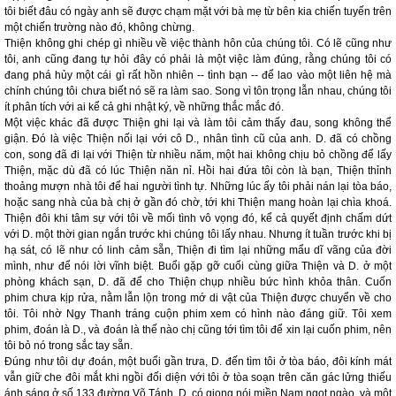
tôi biết đâu có ngày anh sẽ được chạm mặt với bà mẹ từ bên kia chiến tuyến trên
một chiến trường nào đó, không chừng.
Thiện không ghi chép gì nhiều về việc thành hôn của chúng tôi. Có lẽ cũng như
tôi, anh cũng đang tự hỏi đây có phải là một việc làm đúng, rằng chúng tôi có
đang phá hủy một cái gì rất hồn nhiên -- tình bạn -- để lao vào một liên hệ mà
chính chúng tôi chưa biết nó sẽ ra làm sao. Song vì tôn trọng lẫn nhau, chúng tôi
ít phân tích với ai kể cả ghi nhật ký, về những thắc mắc đó.
Một việc khác đã được Thiện ghi lại và làm tôi cảm thấy đau, song không thể
giận. Đó là việc Thiện nối lại với cô D., nhân tình cũ của anh. D. đã có chồng
con, song đã đi lại với Thiện từ nhiều năm, một hai không chịu bỏ chồng để lấy
Thiện, mặc dù đã có lúc Thiện năn nỉ. Hồi hai đứa tôi còn là bạn, Thiện thỉnh
thoảng mượn nhà tôi để hai người tình tự. Những lúc ấy tôi phải nán lại tòa báo,
hoặc sang nhà của bà chị ở gần đó chờ, tới khi Thiện mang hoàn lại chìa khoá.
Thiện đôi khi tâm sự với tôi về mối tình vô vọng đó, kể cả quyết định chấm dứt
với D. một thời gian ngắn trước khi chúng tôi lấy nhau. Nhưng ít tuần trước khi bị
hạ sát, có lẽ như có linh cảm sẵn, Thiện đi tìm lại những mẩu dĩ vãng của đời
mình, như để nói lời vĩnh biệt. Buổi gặp gỡ cuối cùng giữa Thiện và D. ở một
phòng khách sạn, D. đã để cho Thiện chụp nhiều bức hình khỏa thân. Cuốn
phim chưa kịp rửa, nằm lẫn lộn trong mớ di vật của Thiện được chuyển về cho
tôi. Tôi nhờ Ngy Thanh tráng cuộn phim xem có hình nào đáng giữ. Tôi xem
phim, đoán là D., và đoán là thế nào chị cũng tới tìm tôi để xin lại cuốn phim, nên
tôi bỏ nó trong sắc tay sẵn.
Đúng như tôi dự đoán, một buổi gần trưa, D. đến tìm tôi ở tòa báo, đôi kính mát
vẫn giữ che đôi mắt khi ngồi đối diện với tôi ở tòa soạn trên căn gác lửng thiếu
ánh sáng ở số 133 đường Võ Tánh. D. có giọng nói miền Nam ngọt ngào, và một