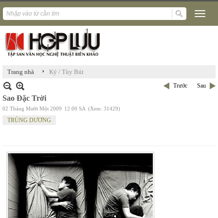
›
Trang nhà
Ký / Tùy Bút
Trước
Sau
Sao Đặc Trời
02 Tháng Mười Một 2009
12:00 SA
(Xem: 31429)
TRÙNG DƯƠNG