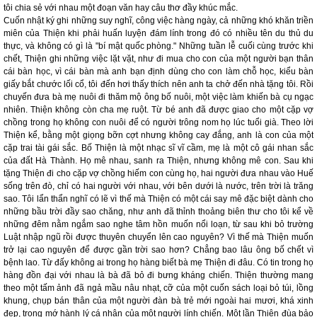
tôi chia sẻ với nhau một đoạn văn hay câu thơ đầy khúc mắc.
Cuốn nhật ký ghi những suy nghĩ, công việc hàng ngày, cả những khó khăn triền
miên của Thiện khi phải huấn luyện đám lính trong đó có nhiều tên du thủ du
thực, và không có gì là "bí mật quốc phòng." Những tuần lễ cuối cùng trước khi
chết, Thiện ghi những việc lặt vặt, như đi mua cho con của một người bạn thân
cái bàn học, vì cái bàn mà anh bạn định dùng cho con làm chỗ học, kiểu bàn
giấy bắt chước lối cổ, tôi đến hơi thấy thích nên anh ta chở đến nhà tặng tôi. Rồi
chuyến đưa bà mẹ nuôi đi thăm mộ ông bố nuôi, một việc làm khiến bà cụ ngạc
nhiên. Thiện không còn cha mẹ ruột. Từ bé anh đã được giao cho một cặp vợ
chồng trong họ không con nuôi để có người trông nom họ lúc tuổi già. Theo lời
Thiện kể, bằng một giọng bỡn cợt nhưng không cay đắng, anh là con của một
cặp trai tài gái sắc. Bố Thiện là một nhạc sĩ vĩ cầm, mẹ là một cô gái nhan sắc
của đất Hà Thành. Họ mê nhau, sanh ra Thiện, nhưng không mê con. Sau khi
tặng Thiện đi cho cặp vợ chồng hiếm con cùng họ, hai người đưa nhau vào Huế
sống trên đò, chỉ có hai người với nhau, với bên dưới là nước, trên trời là trăng
sao. Tôi lẩn thẩn nghĩ có lẽ vì thế mà Thiện có một cái say mê đặc biệt dành cho
những bầu trời đầy sao chăng, như anh đã thỉnh thoảng biên thư cho tôi kể về
những đêm nằm ngắm sao nghe tâm hồn muốn nổi loạn, từ sau khi bỏ trường
Luật nhập ngũ rồi được thuyên chuyển lên cao nguyên? Vì thế mà Thiện muốn
trở lại cao nguyên để được gần trời sao hơn? Chẳng bao lâu ông bố chết vì
bệnh lao. Từ đấy không ai trong họ hàng biết bà mẹ Thiện đi đâu. Có tin trong họ
hàng đồn đại với nhau là bà đã bỏ đi bưng kháng chiến. Thiện thường mang
theo một tấm ảnh đã ngả mầu nâu nhạt, cỡ của một cuốn sách loại bỏ túi, lồng
khung, chụp bán thân của một người đàn bà trẻ mới ngoài hai mươi, khá xinh
đẹp, trong mớ hành lý cá nhân của một người lính chiến. Một lần Thiện đùa bảo