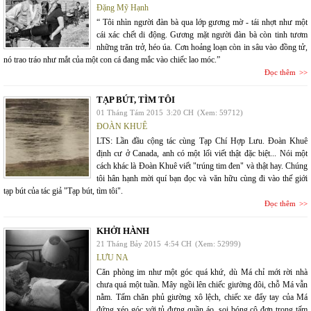
Đặng Mỹ Hạnh
“ Tôi nhìn người đàn bà qua lớp gương mờ - tái nhợt như một
cái xác chết di động. Gương mặt người đàn bà còn tinh tươm
những trăn trở, héo úa. Cơn hoảng loạn còn in sâu vào đồng tử,
nó trao tráo như mắt của một con cá đang mắc vào chiếc lao móc.”
Đọc thêm
TẠP BÚT, TÌM TÔI
01 Tháng Tám 2015
3:20 CH
(Xem: 59712)
ĐOÀN KHUÊ
LTS: Lần đầu cộng tác cùng Tạp Chí Hợp Lưu. Đoàn Khuê
định cư ở Canada, anh có một lối viết thật đặc biệt... Nói một
cách khác là Đoàn Khuê viết "trúng tim đen" và thật hay. Chúng
tôi hân hạnh mời quí bạn đọc và văn hữu cùng đi vào thế giới
tạp bút của tác giả "Tạp bút, tìm tôi".
Đọc thêm
KHỞI HÀNH
21 Tháng Bảy 2015
4:54 CH
(Xem: 52999)
LƯU NA
Căn phòng im như một góc quá khứ, dù Má chỉ mới rời nhà
chưa quá một tuần. Mây ngồi lên chiếc giường đôi, chỗ Má vẫn
nằm. Tấm chăn phủ giường xô lệch, chiếc xe đẩy tay của Má
đứng xéo góc với tủ đựng quần áo, soi bóng cô đơn trong tấm