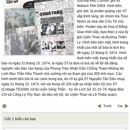
của Đại Học Cornell, ghi số
Watson Film 5004. Hình trên,
góc trái, là poster quảng cáo ST
sắp trình làng, do nhóm Hà Thúc
Nhơn và nhà văn Chu Tử chủ
biên. Poster này do hoạ sĩ Đằng
Giao trình bầy, dựa theo ý của ký
giả Uyên Thao và Đường Thiên
Lý. Hình trên bên mặt, hình trang
nhất của một số báo bị tịch thu
đề ngày 22 tháng 9, 1974. Hình
dưới bên mặt, trang nhất của số
báo ra ngày 31 tháng 10, 1974, là ngày ST bị đưa ra toà xử về tội đã đăng
nguyên văn bản cáo trạng của Phong Trào Nhân Dân Chống Tham Nhũng do
Linh Muc Trần Hữu Thanh chủ xướng với sự tham gia của 300 linh mục. Các
hình dưới bên trái là vài cảnh trong toà, do cố ký giả ST Nguyễn Tân Dân chụp
ngày 31 tháng 10, 1974, với vài trong số 205 luật sự nhận biện hộ cho ST.
(Collage TD2008, rút từ cuốn
Sóng Thần - Vụ Án Lịch Sử 31-10-74: Ngày Báo
Chí và Công Lý Thọ Nạn,
tài liệu nội bộ, do Uyên Thao và Lê Thiệp soạn).
Trước
Sau
Gửi ý kiến của bạn