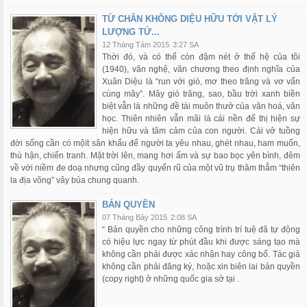
TỪ CHÂN KHÔNG DIỆU HỮU TỚI VẬT LÝ
LƯỢNG TỬ...
12 Tháng Tám 2015
3:27 SA
Thời đó, và có thể còn đậm nét ở thế hệ của tôi
(1940), văn nghệ, văn chương theo định nghĩa của
Xuân Diệu là “run với gió, mơ theo trăng và vơ vẩn
cùng mây”. Mây gió trăng, sao, bầu trời xanh biền
biệt vẫn là những đề tài muôn thưở của văn hoá, văn
học. Thiên nhiên vẫn mãi là cái nền để thị hiện sự
hiện hữu và tâm cảm của con người. Cái vở tuồng
đời sống cần có mộït sân khấu để người ta yêu nhau, ghét nhau, ham muốn,
thù hận, chiến tranh. Mặt trời lên, mang hơi ấm và sự bao bọc yên bình, đêm
về với niềm đe doạ nhưng cũng đầy quyến rũ của một vũ trụ thăm thẳm “thiên
la địa võng” vây bủa chung quanh.
BẢN QUYỀN
07 Tháng Bảy 2015
2:08 SA
“ Bản quyền cho những công trình trí tuệ đã tự động
có hiệu lực ngay từ phút đầu khi được sáng tạo mà
không cần phải được xác nhận hay công bố. Tác giả
không cần phải đăng ký, hoặc xin biên lai bản quyền
(copy right) ở những quốc gia sở tại .