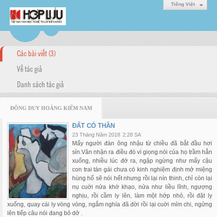
Tiếng Việt
Các bài viết (3)
Về tác giả
Danh sách tác giả
ĐÔNG DUY HOÀNG KIẾM NAM
ĐẤT CÓ THẦN
23 Tháng Năm 2018
2:28 SA
Mấy người đàn ông nhậu từ chiều đã bắt đầu hơi
sỉn.Vân nhận ra điều đó vì giọng nói của họ trầm hẳn
xuống, nhiều lúc đớ ra, ngập ngừng như mấy cậu
con trai tán gái chưa có kinh nghiệm định mở miệng
hùng hổ sẽ nói hết nhưng rồi lại nín thinh, chỉ còn lại
nụ cuời nửa khờ khạo, nửa như liều lĩnh, ngượng
nghịu, rồi cầm ly lên, làm một hớp nhỏ, rồi đặt ly
xuống, quay cái ly vòng vòng, ngắm nghía đã đời rồi lại cuời mỉm chi, ngửng
lên tiếp câu nói đang bỏ dở .