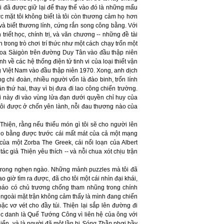
ui đã được giữ lại để thay thế vào đó là những mẩu
 mặt tôi không biết là tôi còn thương cảm họ hơn
và biết thương lính, cứng rắn song công bằng. Với
ết học, chính trị, và văn chương -- những đề tài
trong trò chơi trí thức như một cách chạy trốn một
 Khoa Sàigòn trên đường Duy Tân vào đầu thập niên
về các hệ thống điện tử tinh vi của loại thiết vận
g Việt Nam vào đầu thập niên 1970. Xong, anh dịch
g chi đoàn, nhiều người vốn là đào binh, trốn lính
 thứ hai, thay vì bị đưa đi lao công chiến trường.
này đi vào vùng lửa đạn dưới quyền chỉ huy của
i tôi được ở chốn yên lành, nỗi đau thương nào của
 Thiện, rằng nếu thiếu món gì tôi sẽ cho người lên
 cho bằng được trước cái mất mát của cả một mạng
của một Zorba The Greek, cái nổi loạn của Albert
 giả Thiện yêu thích -- và nỗi chua xót chịu trận
m trong nghẹn ngào. Những mảnh puzzles mà tôi đã
 giờ tìm ra được, đã cho tôi một cái nhìn đại khái,
ờ báo có chủ trương chống tham nhũng trong chính
ngoài mặt trận không cảm thấy là mình đang chiến
c vơ vét cho đầy túi. Thiện lại sắp lên đường đi
ục danh là Quế Tướng Công vì liên hệ của ông với
ển, và là người đã một lần bị
Sóng Thần
phơi bầy