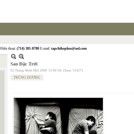
Điện thoại:
(714) 381-8780
E-mail:
tapchihopluu@aol.com
Sao Đặc Trời
02 Tháng Mười Một 2009
12:00 SA
(Xem: 31427)
TRÙNG DƯƠNG