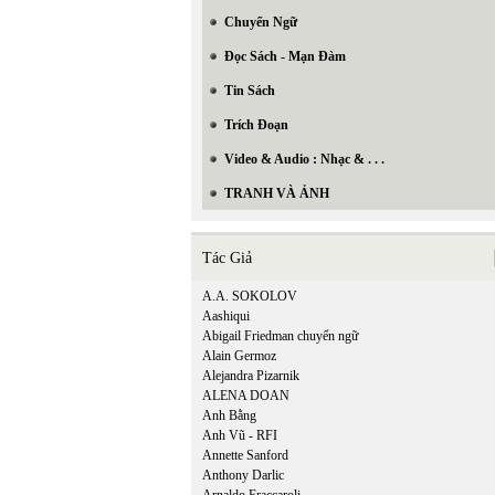
Chuyển Ngữ
Đọc Sách - Mạn Đàm
Tin Sách
Trích Đoạn
Video & Audio : Nhạc & . . .
TRANH VÀ ẢNH
Tác Giả
A.A. SOKOLOV
Aashiqui
Abigail Friedman chuyển ngữ
Alain Germoz
Alejandra Pizarnik
ALENA DOAN
Anh Bằng
Anh Vũ - RFI
Annette Sanford
Anthony Darlic