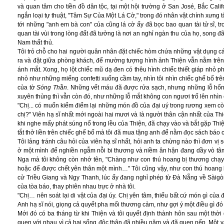
và quan tâm cho tiền đồ dân tộc, tại một hội trường ở San José, Bắc Calif
ngắn loại tự thuật, "Tâm Sự Của Một Lá Cờ," trong đó nhân vật chính xưng tôi 
tới những "anh em bà con" của cũng lá cờ ấy đã bọc bao quan tài tử sĩ, tr
quan tài vùi trong lòng đất đã tưởng là nơi an nghỉ ngàn thu của họ, song đ
Nam thất thủ.
Tôi trỏ chỗ cho hai người quân nhân đặt chiếc hòm chứa những vật dụng cá
ra và đặt giữa phòng khách, để mường tượng hình ảnh Thiện vẫn nằm trên đó.
ánh mắt. Xong, họ lột chiếc mũ dạ đen có thêu hình chiếc thiết giáp nhỏ 
nhỏ như những miếng confetti xuống cầm tay, nhìn tôi nhìn chiếc ghế bố trên
của tờ
Sóng Thần
. Những vết máu đã được rửa sạch, nhưng những lỗ hổ
xuyên thủng thì vẫn còn đó, như những lỗ mắt không con ngươi trố lên nhìn 
"Chị... có muốn kiểm điểm lại những món đồ của đại uý trong rương xem cò
chị?" Viên hạ sĩ nhất mới ngoài hai mươi và là người thân cận nhất của Thi
khi nghe mấy phát súng nổ trong lều của Thiện, đã chạy vào và bắt gặp Thiệ
tắt thở liền trên chiếc ghế bố mà tôi đã mua tặng anh để nằm đọc sách báo
Tôi lảng tránh câu hỏi của viên hạ sĩ nhất, hỏi anh ta chừng nào thì đơn vị
ở một mình để nghiền ngẫm nỗi bi thương và niềm ân hận đang dầy vò tâm
Nga mà tôi không còn nhớ tên, "Chàng như con thú hoang bị thương chạy
hoặc để được chết yên thân một mình…" Tôi cũng vậy, như con thú hoang b
cử Triều Giang và Ngy Thanh, lúc ấy đang nghỉ phép từ Đà Nẵng về Sàigòn
của tòa báo, thay phiên nhau trực ở nhà tôi.
"Chị… nên soát lại di vật của đại úy. Chị yên tâm, thiếu bất cứ món gì của 
Anh hạ sĩ nói, giọng cả quyết pha mối thương cảm, như gợi ý một điều gì đó
Mới đó có ba tháng từ khi Thiện và tôi quyết định thành hôn sau một thời
quen với nhau vì cả hai sống độc thân đã nhiều năm và đã quen nếp. Một vài