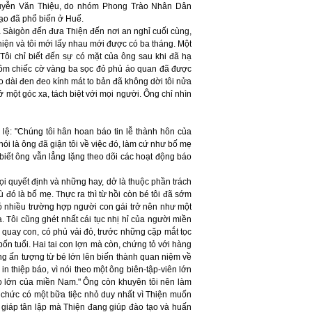
guyễn Văn Thiệu, do nhóm Phong Trào Nhân Dân
o đã phổ biến ở Huế.
của Sàigòn đến đưa Thiện đến nơi an nghỉ cuối cùng,
hiện và tôi mới lấy nhau mới được có ba tháng. Một
Tôi chỉ biết đến sự có mặt của ông sau khi đã hạ
tay ôm chiếc cờ vàng ba sọc đỏ phủ áo quan đã được
o dài đen đeo kính mát to bản đã không dời tôi nửa
ở một góc xa, tách biệt với mọi người. Ông chỉ nhìn
i lệ: "Chúng tôi hân hoan báo tin lễ thành hôn của
ói là ông đã giận tôi về việc đó, làm cứ như bố mẹ
i biết ông vẫn lẳng lặng theo dõi các hoạt động báo
mọi quyết định và những hay, dở là thuộc phần trách
 đó là bố mẹ. Thực ra thì từ hồi còn bé tôi đã sớm
có nhiều trường hợp người con gái trở nên như một
. Tôi cũng ghét nhất cái tục nhị hỉ của người miền
 quay con, có phủ vải đỏ, trước những cặp mắt tọc
ốn tuổi. Hai tai con lợn mà còn, chứng tỏ với hàng
ng ấn tượng từ bé lớn lên biến thành quan niệm về
n thiệp báo, vì nói theo một ông biên-tập-viên lớn
báo lớn của miền Nam." Ông còn khuyên tôi nên làm
tổ chức có một bữa tiệc nhỏ duy nhất vì Thiện muốn
ết giáp tân lập mà Thiện đang giúp đào tạo và huấn