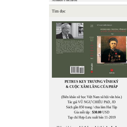
Arnaldo Fraccaroli
Tìm đọc
PETRUS KEY TRƯƠNG VĨNH KÝ
& CUỘC XÂM LĂNG CỦA PHÁP
(Biên khảo sử học Việt Nam xã hội văn hóa.)
Tác giả VŨ NGỰ CHIÊU PhD, JD
Sách gần 850 trang / chia làm Hai Tập
Gía mỗi tập :
$30.00
USD
Tạp chí Hợp-Lưu xuất bản 11-2019