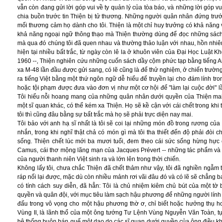
vẫn còn đang gửi lời góp vui về ty quản lý của tòa báo, và những lời góp v
chia buồn trước tin Thiện bị tử thương. Những người quân nhân đứng trước
mối thương cảm họ dành cho tôi. Thiện là một chỉ huy trưởng có khả năng 
khả năng ngoại ngữ thông thạo mà Thiện thường dùng để đọc những sách tri
mà qua đó chúng tôi đã quen nhau và thường thảo luận với nhau, hồn nhiên 
hiện tại nhiều bất trắc, từ ngày còn lê la ở khuôn viên của Đại Học Luật
1960 --, Thiện nghiên cứu những cuốn sách dầy cộm phức tạp bằng tiếng Anh 
xa M-48 lần đầu được gửi sang, có lẽ cũng là để thử nghiệm, ở chiến trườn
ra tiếng Việt bằng một thứ ngôn ngữ dễ hiểu để truyền lại cho đám lính tron
hoặc tội phạm được đưa vào đơn vị như một cơ hội để "làm lại cuộc đời" lần
Tôi hiểu nỗi hoang mang của những quân nhân dưới quyền của Thiện mai 
một sĩ quan khác, có thể kém xa Thiện. Họ sẽ kề cận với cái chết trong kh
tôi thì cũng đâu bằng sự bất trắc mà họ sẽ phải trực diện nay mai.
Tôi bảo với anh hạ sĩ nhất là tôi sẽ coi lại những món đồ trong rương của
nhắn, trong khi nghĩ thật chả có món gì mà tôi tha thiết đến độ phải đòi
sống. Thiện chết lúc mới ba mươi tuổi, đem theo cái sức sống hừng hực 
Camus, cái thơ mộng lãng mạn của Jacques Prévert -- những tác phẩm và tác
của người thanh niên Việt sinh ra và lớn lên trong thời chiến.
Không lấy tôi, chưa chắc Thiện đã chết thảm như vậy, tôi đã nghiền ngẫ
ráp nối lại được, mặc dù còn nhiều mảnh rơi vãi đâu đó và có lẽ sẽ chẳng bao
có tính cách suy diễn, đã hẳn: Tôi là chủ nhiệm kiêm chủ bút của một t
quyền và quân đội, với mục tiêu làm sạch hậu phương để những người lính 
đấu trong vô vọng cho một hậu phương thờ ơ, chỉ biết hoặc hưởng thụ hoặ
Vùng II, là lãnh thổ của một ông tướng Tư Lệnh Vùng Nguyễn Văn Toàn, t
hệ thống buôn bán quế một dạo do các sĩ quan dưới quyền của ông điều khi