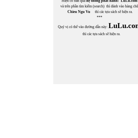
Hiện có bán qua
hệ thống phát hành:
LuLu.com
và trên phần tìm kiếm (search) thì đánh vào hàng ch
Chieu Ngu Vu
thì các tựa sách sẽ hiện ra.
***
LuLu.co
Quý vị có thể vào đường dẫn này:
thì các tựa sách sẽ hiện ra.