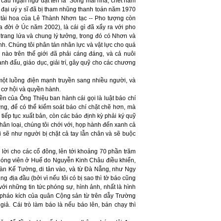
 câu ngạn ngữ đặt tên là "Sống mái nhà, chết nấm
 đại uý y sĩ đã bị tham nhũng thanh toán năm 1970
 tài hoa của Lê Thành Nhơn tạc -- Pho tượng còn
a đời ở Úc năm 2002), là cái gì đã xẩy ra với pho
trang lứa và chung lý tưởng, trong đó có Nhơn và
h. Chúng tôi phân tán nhân lực và vật lực cho quá
 nào trên thế giới đã phải cáng đáng, và cả nuôi
anh đấu, giáo dục, giải trí, gây quỹ cho các chương
một luồng điện mạnh truyền sang nhiều người, và
ó cơ hội và quyền hành.
ền của Ông Thiệu ban hành cái gọi là luật báo chí
ng, để có thể kiểm soát báo chí chặt chẽ hơn, mà
tiếp tục xuất bản, còn các báo định kỳ phải ký quỹ
nhân loại, chúng tôi chới với, họp hành đến xanh cả
i sẽ như người bị chặt cả tay lẫn chân và sẽ buộc
 lời cho các cổ đông, lên tới khoảng 70 phần trăm
phóng viên ở Huế do Nguyễn Kinh Châu điều khiển,
àn Kế Tường, di tản vào, và từ Đà Nẵng, như Ngy
g địa đầu (bởi vì nếu tôi có bị sao thì tờ báo cũng
ới những tin tức phóng sự, hình ảnh, nhất là hình
 pháo kích của quân Cộng sản từ trên dẫy Trường
iả. Cái trò làm báo là nếu báo lên, bán chạy thì