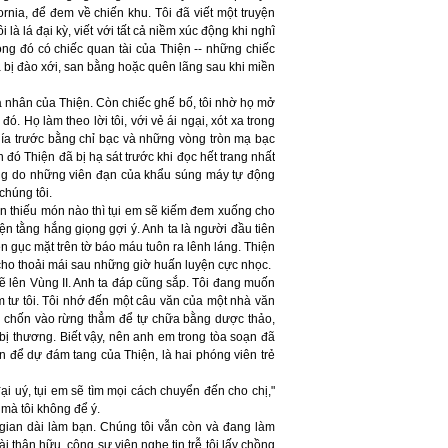
ornia, để đem về chiến khu. Tôi đã viết một truyện
là lá đại kỳ, viết với tất cả niềm xúc động khi nghĩ
ong đó có chiếc quan tài của Thiện -- những chiếc
ã bị đào xới, san bằng hoặc quên lãng sau khi miền
 nhân của Thiện. Còn chiếc ghế bố, tôi nhờ họ mở
 Họ làm theo lời tôi, với vẻ ái ngại, xót xa trong
phía trước bằng chỉ bạc và những vòng tròn mạ bạc
 đó Thiện đã bị hạ sát trước khi đọc hết trang nhất
ng do những viên đạn của khẩu súng máy tự động
chúng tôi.
n thiếu món nào thì tụi em sẽ kiếm đem xuống cho
ện tằng hắng giọng gợi ý. Anh ta là người đầu tiên
n gục mặt trên tờ báo máu tuôn ra lênh láng. Thiện
 cho thoải mái sau những giờ huấn luyện cực nhọc.
 sẽ lên Vùng II. Anh ta đáp cũng sắp. Tôi đang muốn
 tư tôi. Tôi nhớ đến một câu văn của một nhà văn
 chốn vào rừng thẳm để tự chữa bằng dược thảo,
ị thương. Biết vậy, nên anh em trong tòa soạn đã
 để dự đám tang của Thiện, là hai phóng viên trẻ
đại uý, tụi em sẽ tìm mọi cách chuyển đến cho chị,"
 mà tôi không để ý.
 gian dài làm bạn. Chúng tôi vẫn còn và đang làm
 thân hữu, cộng sự viên nghe tin trễ tôi lấy chồng