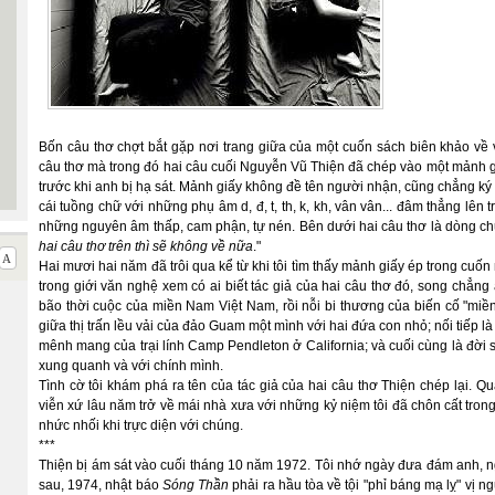
Bốn câu thơ chợt bắt gặp nơi trang giữa của một cuốn sách biên khảo về v
câu thơ mà trong đó hai câu cuối Nguyễn Vũ Thiện đã chép vào một mảnh gi
trước khi anh bị hạ sát. Mảnh giấy không đề tên người nhận, cũng chẳng ký t
cái tuồng chữ với những phụ âm d, đ, t, th, k, kh, vân vân... đâm thẳng lên
những nguyên âm thấp, cam phận, tự nén. Bên dưới hai câu thơ là dòng ch
hai câu thơ trên thì sẽ không về nữa
."
Hai mươi hai năm đã trôi qua kể từ khi tôi tìm thấy mảnh giấy ép trong cuốn
trong giới văn nghệ xem có ai biết tác giả của hai câu thơ đó, song chẳng
bão thời cuộc của miền Nam Việt Nam, rồi nỗi bi thương của biến cố "miền
giữa thị trấn lều vải của đảo Guam một mình với hai đứa con nhỏ; nối tiếp
mênh mang của trại lính Camp Pendleton ở California; và cuối cùng là đời 
xung quanh và với chính mình.
Tình cờ tôi khám phá ra tên của tác giả của hai câu thơ Thiện chép lại. Qu
viễn xứ lâu năm trở về mái nhà xưa với những kỷ niệm tôi đã chôn cất trong
nhức nhối khi trực diện với chúng.
***
Thiện bị ám sát vào cuối tháng 10 năm 1972. Tôi nhớ ngày đưa đám anh, 
sau, 1974, nhật báo
Sóng Thần
phải ra hầu tòa về tội "phỉ báng mạ lỵ" vị