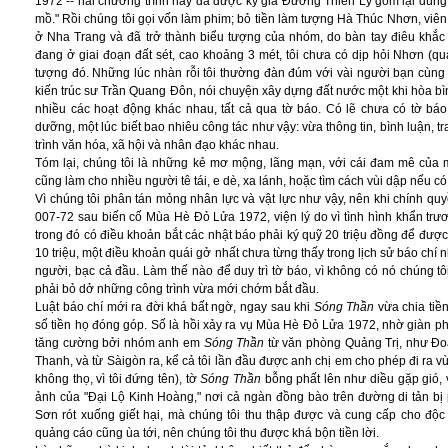
1972 -- hai chương trình này đã được ký giả Đường Thiên Lý gom lại dùng
mồ." Rồi chúng tôi gọi vốn làm phim; bỏ tiền làm tượng Hà Thúc Nhơn, viên
ở Nha Trang và đã trở thành biểu tượng của nhóm, do bàn tay điêu khắc
đang ở giai đoạn đất sét, cao khoảng 3 mét, tôi chưa có dịp hỏi Nhơn (qu
tượng đó. Những lúc nhàn rỗi tôi thường đàn đúm với vài người bạn cùng 
kiến trúc sư Trần Quang Đôn, nói chuyện xây dựng đất nước một khi hòa bìn
nhiều các hoạt động khác nhau, tất cả qua tờ báo. Có lẽ chưa có tờ báo
dưỡng, một lúc biết bao nhiêu công tác như vậy: vừa thông tin, bình luận, tr
trình văn hóa, xã hội và nhân đạo khác nhau.
Tóm lại, chúng tôi là những kẻ mơ mộng, lãng mạn, với cái đam mê của 
cũng làm cho nhiều người tê tái, e dè, xa lánh, hoặc tìm cách vùi dập nếu c
Vì chúng tôi phân tán mỏng nhân lực và vật lực như vậy, nên khi chính quy
007-72 sau biến cố Mùa Hè Đỏ Lửa 1972, viện lý do vì tình hình khẩn trươ
trong đó có điều khoản bắt các nhật báo phải ký quỹ 20 triệu đồng để được 
10 triệu, một điều khoản quái gở nhất chưa từng thấy trong lịch sử báo chí 
người, bạc cả đầu. Làm thế nào để duy trì tờ báo, vì không có nó chúng tô
phải bỏ dở những công trình vừa mới chớm bắt đầu.
Luật báo chí mới ra đời khá bất ngờ, ngay sau khi
Sóng Thần
vừa chia tiền
số tiền họ đóng góp. Số là hồi xảy ra vụ Mùa Hè Đỏ Lửa 1972, nhờ giàn 
tăng cường bởi nhóm anh em
Sóng Thần
từ văn phòng Quảng Trị, như Đo
Thanh, và từ Sàigòn ra, kể cả tôi lần đầu được anh chị em cho phép đi ra vùn
không thọ, vì tôi đứng tên), tờ
Sóng Thần
bỗng phất lên như diều gặp gió, v
ảnh của "Đại Lộ Kinh Hoàng," nơi cả ngàn đồng bào trên đường di tản bị
Sơn rót xuống giết hại, mà chúng tôi thu thập được và cung cấp cho độc g
quảng cáo cũng ùa tới, nên chúng tôi thu được khá bộn tiền lời.