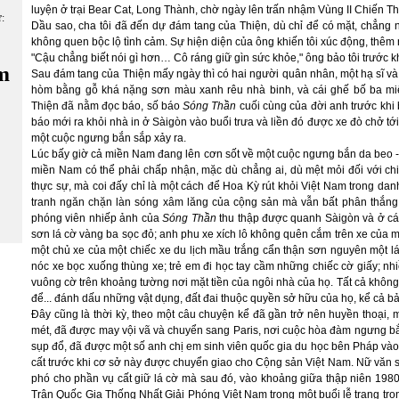
luyện ở trại Bear Cat, Long Thành, chờ ngày lên trấn nhậm Vùng II Chiến T
ữ:
Dầu sao, cha tôi đã đến dự đám tang của Thiện, dù chỉ để có mặt, chẳng nó
không quen bộc lộ tình cảm. Sự hiện diện của ông khiến tôi xúc động, thêm
"Cậu chẳng biết nói gì hơn… Cô ráng giữ gìn sức khỏe," ông bảo tôi trước khi
m
Sau đám tang của Thiện mấy ngày thì có hai người quân nhân, một hạ sĩ và m
hòm bằng gỗ khá nặng sơn màu xanh rêu nhà binh, và cái ghế bố ba mi
Thiện đã nằm đọc báo, số báo
Sóng Thần
cuối cùng của đời anh trước khi
báo mới ra khỏi nhà in ở Sàigòn vào buổi trưa và liền đó được xe đò chở t
một cuộc ngưng bắn sắp xảy ra.
Lúc bấy giờ cả miền Nam đang lên cơn sốt về một cuộc ngưng bắn da beo -
miền Nam có thể phải chấp nhận, mặc dù chẳng ai, dù mệt mỏi đối với chiế
thực sự, mà coi đấy chỉ là một cách để Hoa Kỳ rút khỏi Việt Nam trong da
tranh ngăn chặn làn sóng xâm lăng của cộng sản mà vẫn bất phân thắng
phóng viên nhiếp ảnh của
Sóng Thần
thu thập được quanh Sàigòn và ở các
sơn lá cờ vàng ba sọc đỏ; anh phu xe xích lô không quên cắm trên xe của m
một chủ xe của một chiếc xe du lịch mầu trắng cẩn thận sơn nguyên một l
nóc xe bọc xuống thùng xe; trẻ em đi học tay cầm những chiếc cờ giấy; nh
vuông cờ trên khoảng tường nơi mặt tiền của ngôi nhà của họ. Tất cả khôn
để... đánh dấu những vật dụng, đất đai thuộc quyền sở hữu của họ, kể cả bản
Đây cũng là thời kỳ, theo một câu chuyện kể đã gần trở nên huyền thoại, 
mét, đã được may vội vã và chuyển sang Paris, nơi cuộc hòa đàm ngưng bắ
sụp đổ, đã được một số anh chị em sinh viên quốc gia du học bên Pháp v
cất trước khi cơ sở này được chuyển giao cho Cộng sản Việt Nam. Nữ văn s
phó cho phần vụ cất giữ lá cờ mà sau đó, vào khoảng giữa thập niên 198
Trận Quốc Gia Thống Nhất Giải Phóng Việt Nam trong một buổi lễ trang trọ