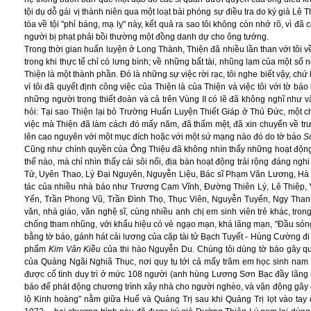
tội dụ dỗ gái vị thành niên qua một loạt bài phóng sự điều tra do ký giả Lê T
tòa về tội "phỉ báng, mạ lỵ" này, kết quả ra sao tôi không còn nhớ rõ, vì đã
người bị phạt phải bồi thường một đồng danh dự cho ông tướng.
Trong thời gian huấn luyện ở Long Thành, Thiện đã nhiều lần than với tôi 
trong khi thực tế chỉ có lưng bình; về những bất tài, nhũng lạm của một số 
Thiện là một thành phần. Đó là những sự việc rời rạc, tôi nghe biết vậy, chứ
vì tôi đã quyết định công việc của Thiện là của Thiện và việc tôi với tờ báo
những người trong thiết đoàn và cả trên Vùng II có lẽ đã không nghĩ như 
hỏi: Tại sao Thiện lại bỏ Trường Huấn Luyện Thiết Giáp ở Thủ Đức, một chố
việc mà Thiện đã làm cách đó mấy năm, đã thấm mệt, đã xin chuyển về trườ
lên cao nguyên với một mục đích hoặc với một sứ mạng nào đó do tờ báo
S
Cũng như chính quyền của Ông Thiệu đã không nhìn thấy những hoạt độ
thế nào, mà chỉ nhìn thấy cái sôi nổi, địa bàn hoạt động trải rộng đáng ng
Tử, Uyên Thao, Lý Đại Nguyên, Nguyễn Liệu, Bác sĩ Phạm Văn Lương, Hà
tác của nhiều nhà báo như Trương Cam Vĩnh, Đường Thiên Lý, Lê Thiệp
Yến, Trần Phong Vũ,
Trần Đình Thọ, Thục Viên, Nguyễn Tuyển, Ngy Than
văn, nhà giáo, văn nghệ sĩ, cùng nhiều anh chị em sinh viên trẻ khác, trong
chống tham nhũng, với khẩu hiệu có vẻ ngạo mạn, khá lãng mạn, "Đầu sóng 
bằng tờ báo, gánh hát cải lương của cặp tài tử Bạch Tuyết - Hùng Cường đi 
phẩm
Kim Vân Kiều
của thi hào Nguyễn Du. Chúng tôi dùng tờ báo gây q
của Quảng Ngãi Nghiã Thục, nơi quy tụ tới cả mấy trăm em học sinh nam
được cố tình duy trì ở mức 108 người (anh hùng Lương Sơn Bạc đầy lãng 
báo để phát động chương trình xây nhà cho người nghèo, và vận động gây qu
lộ Kinh hoàng" nằm giữa Huế và Quảng Trị sau khi Quảng Trị lọt vào ta