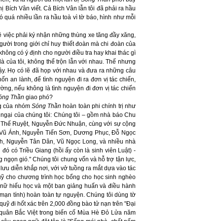
hị Bích Vân viết. Cả Bích Vân lẫn tôi đã phải ra hầu
 có quá nhiều lần ra hầu toà vì tờ báo, hình như mỗi
về việc phải ký nhận những thùng xe tăng đầy xăng,
người trong giới chỉ huy thiết đoàn mà chi đoàn của
 không có ý định cho người điều tra hay khai thác gì
 là của tôi, không thể trộn lẫn với nhau. Thế nhưng
vậy. Họ có lẽ đã họp với nhau và đưa ra những câu
n an lành, để tình nguyện đi ra đơn vị tác chiến,
ng, nếu không là tình nguyện đi đơn vị tác chiến
óng Thần
giao phó?
ng của nhóm
Sóng Thần
hoàn toàn phi chính trị như
hi ngại của chúng tôi: Chúng tôi – gồm nhà báo Chu
 Thế Ruyệt, Nguyễn Đức Nhuận, cùng với sự cộng
, Vũ Ánh, Nguyễn Tiến Sơn, Dương Phục, Đỗ Ngọc
h, Nguyễn Tân Dân, Vũ Ngọc Long, và nhiều nhà
 đó có Triều Giang (hồi ấy còn là sinh viên Luật)
-
ngọn gió." Chúng tôi chung vốn và hỗ trợ tận lực,
lưu diễn khắp nơi, với vở tuồng ra mắt dựa vào tác
uỹ cho chương trình học bổng cho học sinh nghèo
 nữ hiếu học và một ban giảng huấn và điều hành
mạn tính) hoàn toàn tự nguyện. Chúng tôi dùng tờ
ỹ đi hốt xác trên 2,000 đồng bào tử nạn trên "Đại
y quân Bắc Việt trong biến cố Mùa Hè Đỏ Lửa năm