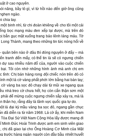
huật ở cao nguyên.
i năng, bầy tỏ gì, vì từ hồi nào đến giờ ông cũng
 nghẹn ngào.
 chia tay.
ột binh nhì, từ chi đoàn khiêng về cho tôi một cái
ếng bọc mạng màu đen xếp lại được, mà trên đó
 bị bắn gục mặt xuống trang báo lênh láng máu. Tờ
ới Long Thành, mang theo những tin tức nóng hổi về
- quân bên nào ở đâu thì đóng nguyên ở đấy -- mà
n tranh đến mấy, có thể tin là sẽ có ngưng chiến
nh dự sau nhiều năm đổ của, người vào cuộc chiến
 bại. Tôi còn nhớ những hình ảnh mà anh chị em
 tỉnh: Chị bán hàng rong đội chiếc nón trên đó có
ình một lá cờ vàng phất phới lớn bằng hai bàn tay;
á cờ vàng ba sọc đỏ chạy dài từ mũi xe ngang qua
iều nhà treo cờ chưa hết, họ còn cẩn thận sơn một
g phải để mừng cuộc ngưng chiến sắp xảy ra, mà là
 thân họ, rằng đây là lãnh vực quốc gia tự do.
một lá đại kỳ mầu vàng ba sọc đỏ, ngang gần chục
n đã diễn ra từ năm 1968. Lá cờ ấy, khi miền Nam
ào Tòa Đại Sứ Việt Nam Cộng Hòa lấy được mang đi
ĩ Minh Đức Hoài Trinh được anh em sinh viên giao
0, chị đã giao lại cho Ông Hoàng Cơ Minh của Mặt
ng trước hàng ngàn người còn đầy bầu nhiệt huyết