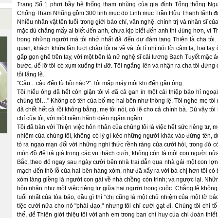
Trạng Số 1 phơi bầy hệ thống tham nhũng của gia đình Tổng thống N
Chống Tham Nhũng gồm 300 linh mục do Linh mục Trần Hữu Thanh lãnh đạ
Nhiều nhân vật tên tuổi trong giới báo chí, văn nghệ, chính trị và nhân sĩ 
mặc dù chẳng mấy ai biết đến anh, chưa kịp biết đến anh thì đúng hơn, vì T
trong những người mà tôi nhớ nhất đã đến dự đám tang Thiện là cha tôi. 
quan, khách khứa lần lượt chào tôi ra về và tôi lí nhí nói lời cảm tạ, hai 
gấp gọn ghẽ trên tay, với một bên là nữ nghệ sĩ cải lương Bạch Tuyết mặc á
bước, để lỡ tôi có xụm xuống thì đỡ. Tôi ngẩng lên và nhận ra cha tôi đứng 
tôi lặng lẽ.
"Cậu... cậu đến từ hồi nào?" Tôi mấp máy môi khi đến gần ông.
Tôi hiểu ông đã hết còn giận tôi vì đã cả gan in một cái thiệp báo hỉ ngoạ
chúng tôi…" Không có tên của bố mẹ hai bên như thông lệ. Tôi nghe mẹ tôi n
đã chết hết cả rồi không bằng, mẹ tôi nói, có lẽ cho cả chính bà. Dù vậy tô
chí của tôi, với một niềm hãnh diện ngấm ngầm.
Tôi đã bàn với Thiện việc hôn nhân của chúng tôi là việc hết sức riêng tư, 
nhiệm của chúng tôi, không có lý gì kéo những người khác vào đứng tên, dù
tỏ ra ngạo mạn đối với những nghi thức rềnh ràng của cưới hỏi, trong đó 
món đồ để trả giá trong các vụ thách cưới, không còn là một con người nữa
Bắc, theo đó ngay sau ngày cưới bên nhà trai dẫn qua nhà gái một con lợn
mạch đến thô lỗ của hai bên hàng xóm, như đã xẩy ra với bà chị hơn tôi có b
xóm láng giềng là người con gái về nhà chồng còn trinh; và ngược lại. Nhữ
hôn nhân như một việc riêng tư giữa hai người trong cuộc. Chẳng lẽ không i
tuổi nhất của tòa báo, dầu gì thì "chị cũng là một chủ nhiệm của một tờ 
tiệc cưới nữa cho nó "phải đạo," nhưng tôi chỉ cười gạt đi. Chúng tôi chỉ 
thế, để Thiện giới thiệu tôi với anh em trong ban chỉ huy của chi đoàn thi