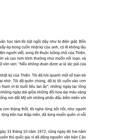
ăn học làm tôi bật ngồi dậy như bị điện giật. Bốn
ấy ép trong cuốn nhật ký của anh, có lẽ không lâu
ên người viết, song tôi thuộc tuồng chữ của Thiện,
 trời và cao hơn bình thường như muốn nổi loạn, và
ữ vỏn vẹn: "
Nếu không đoán được ai là tác giả của
 nhật ký của Thiện. Tôi đã hỏi quanh một số bạn bè
 ai nhớ. Tôi đã quên chúng, đã bị lôi cuốn vào cơn
 Nam ơi từ buổi tiêu tan ấy"; những ngày lạc lõng
 là những ngày dài giữa những đồi hoa dại màu vàng
sống nơi đất Mỹ với những phấn đấu triền miên với
a cơn thảng thốt, tôi nghe lòng bồi hồi, như người
 lòng trên hai thập niên, đã từng muốn quên vì nỗi
ngày 31 tháng 10 năm 1972, cũng ngày đó hai năm
 nguyên thủ quốc gia vì đã đăng nguyên văn bản Cáo