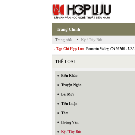
Trang Chính
›
Trang nhà
Ký / Tùy Bút
- Tạp Chí Hợp Lưu
Fountain Valley,
CA 92708
- USA
THỂ LOẠI
Biên Khảo
Truyện Ngắn
Bài Mới
Tiểu Luận
Thơ
Phỏng Vấn
Ký / Tùy Bút