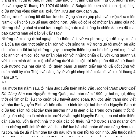
thăng trầm của tờ báo, những ngày báo chí tranh đấu giành tự do, buổi ra hầu
tòa vào ngày 31 tháng 10, 1974 đã khiến cả Sàigòn lên cơn sốt chính trị, bị tê liệt
giữa những vòng kẽm gai, biểu tình, lựu đạn cay, gạch đá.
Có người nói chúng tôi đã làm lợi cho Cộng sản và góp phần vào việc đưa miền
Nam đi đến chỗ sụp đổ mau chóng hơn. Điều đó có lẽ có một phần đúng của nó.
Nhưng chẳng phải vì chút tự do ngôn luận đó mà chúng ta chiến đấu và đã mất
bao xương máu để bảo vệ đấy sao?
Những năm sống ở hải ngoại thiếu thốn sách vở và phương tiện để truy tìm tác
giả của hai câu thơ; phần bận rộn với đời sống tại Mỹ, trong đó tôi muốn bù đắp
cho các con tôi bù lại những ngày lo chuyện thiên hạ bỏ bê chúng với mẹ tôi và
các anh chị em coi sóc; và phần bận rộn với những phấn đấu với xung quanh và
với chính mình để tìm một chỗ đứng dưới ánh mặt trời trên phần đất đã trở thành
quê hương thứ hai của tôi, tôi quên bẵng đi mảnh giấy mà tôi đã đốt cùng với
cuốn nhật ký của Thiện và các giấy tờ và ghi chép khác của tôi vào cuối tháng 4
năm 1975.
***
Hai mươi hai năm sau, tôi nằm đọc cuốn biên khảo
Văn Học Việt Nam Dưới Chế
Độ Cộng Sản
của Nguyễn Hưng Quốc, xuất bản năm 1990 tại hải ngoại, đồng
thời để tìm chất liệu cho cuốn tiểu thuyết đang soạn. Khi đọc đến trang ông viết
về nhà thơ Nguyễn Bính và bốn câu thơ trích từ một bài thơ của Nguyễn Bính ở
giữa tập sách, tôi bật dậy khỏi giường như bị điện giật. Trong cơn thảng thốt, tôi
cũng còn nhận ra là mình mỉm cười vì vẫn nghĩ Nguyễn Bính, theo cái nhìn thiển
cận của tôi, vốn là một nhà thơ của các cô thiếu nữ "lỡ bước sang ngang" ôm
theo những mối tình lỡ dở, viết theo thể lục bát chất phác để các nàng đem ra...
ru con, mà tôi đã nằm nghe bà chị dâu lớn ru con hồi tôi còn nhỏ, đến thuộc nằm