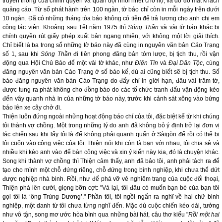
truyền thông của chính quyền và quân đội nhồi nhét cho họ, và do đó mất khách
quảng cáo. Từ số phát hành trên 100 ngàn, tờ báo chỉ còn in mỗi ngày trên dưới
10 ngàn. Đã có những tháng tòa báo không có tiền để trả lương cho anh chị em
cộng tác viên. Khoảng sau Tết năm 1975 thì
Sóng Thần
và vài tờ báo khác bị
chính quyền rút giấy phép xuất bản ngang nhiên, với không một lời giải thích.
Chỉ biết là ba trong số những tờ báo này đã cùng in nguyên văn bản Cáo Trạng
số 1, sau khi
Sóng Thần
đi tiên phong đăng bản tóm lược, bị tịch thu, rồi vận
động qua Hội Chủ Báo để một vài tờ khác, như
Điện Tín
và
Đại Dân Tộc
, cùng
đăng nguyên văn bản Cáo Trạng ở số báo kế, dù ai cũng biết sẽ bị tịch thu. Số
báo đăng nguyên văn bản Cáo Trạng do đấy chỉ in giới hạn, đâu vài trăm tờ,
được tung ra phát không cho đồng bào do các tổ chức tranh đấu vận động kéo
đến vây quanh nhà in của những tờ báo này, trước khi cảnh sát xông vào bứng
báo lên xe cây chở đi.
Thiện luôn đứng ngoài những hoạt động báo chí của tôi, đặc biệt kể từ khi chúng
tôi thành vợ chồng. Một trong những lý do anh đã không bỏ ý định trở lại đơn vị
tác chiến sau khi lấy tôi là để không phải quanh quẩn ở Sàigòn để rồi có thể bị
lôi cuốn vào công việc của tôi. Thiện nói khi còn là bạn với nhau, tôi chia sẻ và
nhiều khi kéo anh vào để bàn công việc và xin ý kiến này kia, đó là chuyện khác.
Song khi thành vợ chồng thì Thiện cảm thấy, anh đã bảo tôi, anh phải tách ra để
tạo cho mình một chỗ đứng riêng, chỗ đứng trong binh nghiệp, khi chưa thể dứt
được nghiệp nhà binh. Rồi, như để phá vỡ vẻ nghiêm trang của cuộc đối thoại,
Thiện phá lên cười, giọng bỡn cợt: "Vả lại, tôi đâu có muốn bạn bè của bạn tôi
gọi tôi là ‘ông Trùng Dương’." Phần tôi, tôi ngồi ngẩn ra nghĩ về hai chữ binh
nghiệp, một danh từ tôi chưa từng nghĩ đến. Mặc dù cuộc chiến kéo dài, tưởng
như vô tận, song mơ ước hòa bình qua những bài hát, câu thơ kiểu "
Rồi một hai