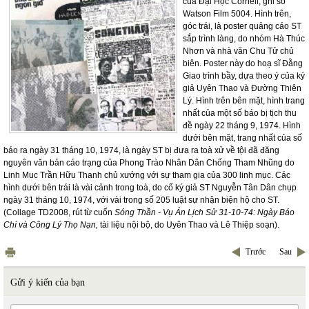
của Đại Học Cornell, ghi số
Watson Film 5004. Hình trên,
góc trái, là poster quảng cáo ST
sắp trình làng, do nhóm Hà Thúc
Nhơn và nhà văn Chu Tử chủ
biên. Poster này do hoạ sĩ Đằng
Giao trình bầy, dựa theo ý của ký
giả Uyên Thao và Đường Thiên
Lý. Hình trên bên mặt, hình trang
nhất của một số báo bị tịch thu
đề ngày 22 tháng 9, 1974. Hình
dưới bên mặt, trang nhất của số
báo ra ngày 31 tháng 10, 1974, là ngày ST bị đưa ra toà xử về tội đã đăng
nguyên văn bản cáo trạng của Phong Trào Nhân Dân Chống Tham Nhũng do
Linh Muc Trần Hữu Thanh chủ xướng với sự tham gia của 300 linh mục. Các
hình dưới bên trái là vài cảnh trong toà, do cố ký giả ST Nguyễn Tân Dân chụp
ngày 31 tháng 10, 1974, với vài trong số 205 luật sự nhận biện hộ cho ST.
(Collage TD2008, rút từ cuốn
Sóng Thần - Vụ Án Lịch Sử 31-10-74: Ngày Báo
Chí và Công Lý Thọ Nạn,
tài liệu nội bộ, do Uyên Thao và Lê Thiệp soạn).
Trước
Sau
Gửi ý kiến của bạn