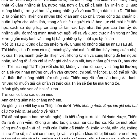
nhật ký đẫm những ái ân, nước mắt, hờn giận, kể cả một lần Thiện bị D. đạp
xuống khỏi giường vì hờn lẫy, cùng những vỗ về của Thiện dành cho D. Tôi bảo
D. là phần lớn Thiện ghi những khó khăn anh gặp phải trong công tác chuẩn bị,
huấn luyện cho đám lính, trong đó nhiều người có lẽ học lực chỉ mới hết tiểu
học, cách xử dụng loại xe tăng tối tân vào bậc nhất thế giới của thời ấy, do
những đầu óc thông minh tuyệt vời ngồi vẽ ra và được thực hiện trong những
xưởng gắn máy lạnh và trang bị bằng những kỹ thuật cực kỳ tối tân.
Một lúc sau D. đứng dậy, xin phép ra về. Chúng tôi không gặp lại nhau sau đó.
Tôi không cho D. xem cả một mảnh giấy nhỏ mà tôi đã tìm thấy trong cuốn nhật
ký của Thiện, mảnh giấy do Thiện viết, không ký tên và cũng không đề tên người
nhận, không rõ là đó chỉ là một ghi chép vụn vặt, hay nhằm gửi cho D., hay cho
tôi. Tôi thích nghĩ là Thiện viết cho tôi, không vì nhớ tôi, song vì chúng tôi thường
chia sẻ với nhau những chuyện văn chương, thi phú, triết học. D. có thể sở hữu
cái thân thể cuồng nhiệt sức sống của Thiện nay đã nằm sâu trong đất lạnh.
Nhưng tôi muốn giữ cái phần trí thức của Thiện sẽ tồn tại mãi trong tôi.
Mảnh giấy vỏn vẹn có hai câu thơ:
Trời còn có bữa sao quên mọc
Anh chẳng đêm nào chẳng nhớ em.
Và giòng chữ viết tay của Thiện bên dưới: "
Nếu không đoán được tác giả của hai
câu thơ trên thì sẽ không về nữa.
"
Tôi đã hỏi quanh bạn bè văn nghệ, dù biết rằng trước khi tôi đoán được, Thiện
đã ra đi vĩnh viễn. Không ai nhớ tác giả của hai câu thơ cả. Rồi tôi một phần
cũng muốn quên đi cái chết của Thiện đã khiến tôi khắc khoải, dằn vặt, không
tìm ra đáp số, mà chỉ có những tự vấn; và phần khác tôi bị lôi cuốn vào những