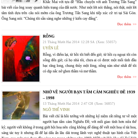
Khắc Mai với tựa đề “Hầu chuyện với anh Trương Tấn Sang”
bài viết của ông xoay quanh hiện trạng của đất nước. Như một lời nói thẳng, nói thật, một lời
tâm tình dựa trên câu nói mớm của ông Trương Tấn Sang khi tiếp xúc cử tri tại Sài Gòn.
Ông Sang nói: “Chúng tôi sẵn sàng nghe những ý kiến cay đắng”.
Đọc thêm
RỖNG
21 Tháng Mười Hai 2014
12:28 SA
(Xem: 55057)
UYÊN LÊ
Rỗng, vì điểm lại, từ hồi tôi biết đến giờ, từ hồi cụ ngoại tôi còn
sống đến giờ, cả họ nhà tôi, chưa ai có được một mối tình đầu
bạc răng long, chung thủy một lòng, nồng nàn như nhất để tôi
có dịp nắc nở ghen thầm và mơ thầm.
Đọc thêm
NHỚ VỀ NGƯỜI BẠN TẤM CÁM NGHIÊU ĐỀ 1939
– 1998
13 Tháng Mười Hai 2014
2:47 CH
(Xem: 56857)
NGÔ THẾ VINH
Bài viết chỉ là hồi tưởng với những kỷ niệm rất riêng tư về một
người bạn tấm cám Nghiêu Đề, với mối giao tình hơn nửa thế
kỷ; người viết không ở trong giới hội hoạ nên cũng không dễ dàng để viết một hoạ sĩ tài hoa,
sáng tác tuy ít nhưng đã để lại dấu ấn lâu dài trong lãnh vực nghệ thuật tạo hình của Việt