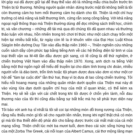
lời góp vui đã được giữ lại để thay thế vào đó là những mẩu chia buồn trước tin
Thiện bị tử thương. Những người quân nhân đứng trước mặt tôi không biết là tôi
còn thương cảm họ hơn mối thương cảm họ dành cho tôi. Thiện là một chỉ huy
trưởng có khả năng và biết thương lính, cứng rắn song công bằng. Với khả năng
ngoại ngữ thông thạo mà Thiện thường dùng để đọc những sách triết học, chính
trị, và văn chương -- những đề tài mà qua đó chúng tôi đã quen nhau và thường
thảo luận với nhau, hồn nhiên trong trò chơi trí thức như một cách chạy trốn một
hiện tại nhiều bất trắc, từ ngày còn lê la ở khuôn viên của Đại Học Luật Khoa
Sàigòn trên đường Duy Tân vào đầu thập niên 1960 --, Thiện nghiên cứu những
cuốn sách dầy cộm phức tạp bằng tiếng Anh về các hệ thống điện tử tinh vi của
loại thiết vận xa M-48 lần đầu được gửi sang, có lẽ cũng là để thử nghiệm, ở
chiến trường Việt Nam vào đầu thập niên 1970. Xong, anh dịch ra tiếng Việt
bằng một thứ ngôn ngữ dễ hiểu để truyền lại cho đám lính trong chi đoàn, nhiều
người vốn là đào binh, trốn lính hoặc tội phạm được đưa vào đơn vị như một cơ
hội để "làm lại cuộc đời" lần thứ hai, thay vì bị đưa đi lao công chiến trường. Tôi
hiểu nỗi hoang mang của những quân nhân dưới quyền của Thiện mai này đi
vào vùng lửa đạn dưới quyền chỉ huy của một sĩ quan khác, có thể kém xa
Thiện. Họ sẽ kề cận với cái chết trong khi tôi được ở chốn yên lành, nỗi đau
thương nào của tôi thì cũng đâu bằng sự bất trắc mà họ sẽ phải trực diện nay
mai.
Tôi bảo với anh hạ sĩ nhất là tôi sẽ coi lại những món đồ trong rương của Thiện,
rằng nếu thiếu món gì tôi sẽ cho người lên nhắn, trong khi nghĩ thật chả có món
gì mà tôi tha thiết đến độ phải đòi cho bằng được trước cái mất mát của cả một
mạng sống. Thiện chết lúc mới ba mươi tuổi, đem theo cái sức sống hừng hực
của một Zorba The Greek, cái nổi loạn của Albert Camus, cái thơ mộng lãng mạn