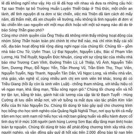
lẽ đã không nghĩ như vậy. Họ có lẽ đã họp với nhau và đưa ra những câu hỏi:
Tại sao Thiện lại bỏ Trường Huấn Luyện Thiết Giáp ở Thủ Đức, một chốn an
lành, để tình nguyện đi ra đơn vị tác chiến, việc mà Thiện đã làm cách đó mấy
năm, đã thấm mệt, đã xin chuyển về trường, nếu không là tình nguyện đi đơn vị
tác chiến lên cao nguyên với một mục đích hoặc với một sứ mạng nào đó do tờ
báo
Sóng Thần
giao phó?
Cũng như chính quyền của Ông Thiệu đã không nhìn thấy những hoạt động của
nhóm
Sóng Thần
hoàn toàn phi chính trị như thế nào, mà chỉ nhìn thấy cái sôi
nổi, địa bàn hoạt động trải rộng đáng nghi ngại của chúng tôi: Chúng tôi – gồm
nhà báo Chu Tử, Uyên Thao, Lý Đại Nguyên, Nguyễn Liệu, Bác sĩ Phạm Văn
Lương, Hà Thế Ruyệt, Nguyễn Đức Nhuận, cùng với sự cộng tác của nhiều nhà
báo như Trương Cam Vĩnh, Đường Thiên Lý, Lê Thiệp, Vũ Ánh, Nguyễn Tiến
Sơn, Dương Phục, Đỗ Ngọc Yến, Trần Phong Vũ,
Trần Đình Thọ, Thục Viên,
Nguyễn Tuyển, Ngy Thanh, Nguyễn Tân Dân, Vũ Ngọc Long, và nhiều nhà văn,
nhà giáo, văn nghệ sĩ, cùng nhiều anh chị em sinh viên trẻ khác, trong đó có
Triều Giang (hồi ấy còn là sinh viên Luật)
-
chống tham nhũng, với khẩu hiệu có
vẻ ngạo mạn, khá lãng mạn, "Đầu sóng ngọn gió." Chúng tôi chung vốn và hỗ
trợ tận lực, bằng tờ báo, gánh hát cải lương của cặp tài tử Bạch Tuyết - Hùng
Cường đi lưu diễn khắp nơi, với vở tuồng ra mắt dựa vào tác phẩm
Kim Vân
Kiều
của thi hào Nguyễn Du. Chúng tôi dùng tờ báo gây quỹ cho chương trình
học bổng cho học sinh nghèo của Quảng Ngãi Nghiã Thục, nơi quy tụ tới cả mấy
trăm em học sinh nam nữ hiếu học và một ban giảng huấn và điều hành được cố
tình duy trì ở mức 108 người (anh hùng Lương Sơn Bạc đầy lãng mạn tính) hoàn
toàn tự nguyện. Chúng tôi dùng tờ báo để phát động chương trình xây nhà cho
người nghèo, và vận động gây quỹ đi hốt xác trên 2,000 đồng bào tử nạn trên