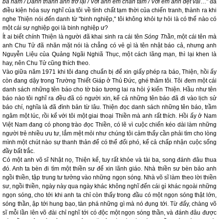
ba năm / Danh thành anh trở lại / Với anh em chăn tằm / Với em anh dệt vải
…" đã
điều kiện hóa suy nghĩ của tôi về tính chất tạm thời của chiến tranh, thành ra khi
nghe Thiện nói đến danh từ "binh nghiệp," tôi không khỏi tự hỏi là có thể nào có
một cái sự nghiệp gọi là binh nghiệp ư?
Ít ai biết chính Thiện là người đã khai sinh ra cái tên
Sóng Thần
, một cái tên mà
anh Chu Tử đã nhăn mặt nói là chẳng có vẻ gì là tên nhật báo cả, nhưng anh
Nguyễn Liệu của Quảng Ngãi Nghiã Thục, một cách lãng mạn, thì lại khen là
hay, nên Chu Tử cũng thích theo.
Vào giữa năm 1971 khi tôi đang chuẩn bị để xin giấy phép ra báo, Thiện, hồi ấy
còn đang dậy trong Trường Thiết Giáp ở Thủ Đức, ghé thăm tôi. Tôi đem một cái
danh sách những tên báo cho tờ báo tương lai ra hỏi ý kiến Thiện. Hầu như tên
báo nào tôi nghĩ ra đều đã có người xin, kể cả những tên báo đã đi vào lịch sử
báo chí, nghĩa là đã đình bản từ lâu. Thiện đọc danh sách những tên báo, trầm
ngâm một lúc, rồi kể với tôi một giai thoại Thiền mà anh rất thích. Hồi ấy ở Nam
Việt Nam đang có phong trào đọc Thiền, có lẽ vì cuộc chiến kéo dài làm những
người trẻ nhiều ưu tư, lắm mệt mỏi như chúng tôi cảm thấy cần phải tìm cho lòng
mình một chút nào sự thanh thản để có thể đối phó, kể cả chấp nhận cuộc sống
đầy bất trắc.
Có một anh võ sĩ Nhật nọ, Thiện kể, tuy rất khỏe và tài ba, song đánh đâu thua
đó. Anh ta bèn đi tìm một thiền sư để xin lãnh giáo. Nhà thiền sư bèn bảo anh
ngồi thiền, tập trung tư tưởng vào những ngọn sóng. Nhà võ sĩ làm theo lời thiền
sư, ngồi thiền, ngày này qua ngày khác không nghĩ đến cái gì khác ngoài những
ngọn sóng, cho tới khi anh ta chỉ còn thấy trong đầu có một ngọn sóng thật lớn,
sóng thần, ập tới hung bạo, tàn phá những gì mà nó đụng tới. Từ đấy, chàng võ
sĩ mỗi lần lên võ đài chỉ nghĩ tới có độc một ngọn sóng thần, và đánh đâu được