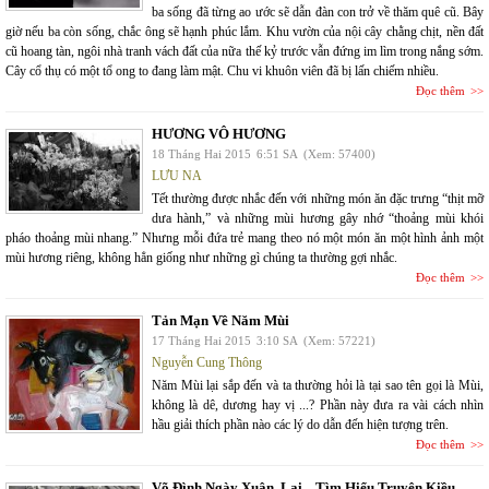
ba sống đã từng ao ước sẽ dẫn đàn con trở về thăm quê cũ. Bây
giờ nếu ba còn sống, chắc ông sẽ hạnh phúc lắm. Khu vườn của nội cây chằng chịt, nền đất
cũ hoang tàn, ngôi nhà tranh vách đất của nữa thế kỷ trước vẫn đứng im lìm trong nắng sớm.
Cây cổ thụ có một tổ ong to đang làm mật. Chu vi khuôn viên đã bị lấn chiếm nhiều.
Đọc thêm
HƯƠNG VÔ HƯƠNG
18 Tháng Hai 2015
6:51 SA
(Xem: 57400)
LƯU NA
Tết thường được nhắc đến với những món ăn đặc trưng “thịt mỡ
dưa hành,” và những mùi hương gây nhớ “thoảng mùi khói
pháo thoảng mùi nhang.” Nhưng mỗi đứa trẻ mang theo nó một món ăn một hình ảnh một
mùi hương riêng, không hẳn giống như những gì chúng ta thường gợi nhắc.
Đọc thêm
Tản Mạn Về Năm Mùi
17 Tháng Hai 2015
3:10 SA
(Xem: 57221)
Nguyễn Cung Thông
Năm Mùi lại sắp đến và ta thường hỏi là tại sao tên gọi là Mùi,
không là dê, dương hay vị ...? Phần này đưa ra vài cách nhìn
hầu giải thích phần nào các lý do dẫn đến hiện tượng trên.
Đọc thêm
Võ Đình Ngày Xuân, Lại... Tìm Hiểu Truyện Kiều