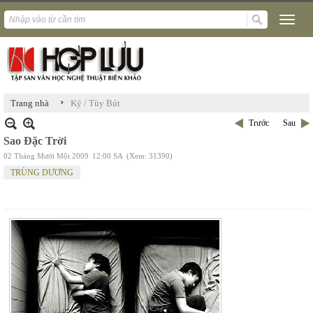
›
Trang nhà
Ký / Tùy Bút
Trước
Sau
Sao Đặc Trời
02 Tháng Mười Một 2009
12:00 SA
(Xem: 31390)
TRÙNG DƯƠNG