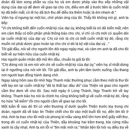
đoàn đã làm xong phần vụ của họ và em được phép vào thu xếp những vật
dụng của đại uý để đem về giao lại cho chị, điều em để ý trước tiên là cuốn nhật
ký đã biến mất, có lẽ họ đã tịch thu để điều tra thêm hoặc là ém nhẹm đi."
Viên hạ sĩ ngưng lại một lúc, chờ phản ứng của tôi. Thấy tôi không nói gì, anh ta
tiếp:
"Vì chị không biết đến cuốn nhật ký của đại úy, không biết là nó đã biến mất, nên
em cảm thấy có bổn phận phải thông báo cho chị, vì chỉ có chị mới có quyền đòi
lại cuốn nhật ký của đại uý. Chị cứ nói là chị có biết cuốn nhật ký đó, rằng chị
muốn nó phải được giao hoàn lại cho chị vì đó là kỷ vật của đại uý..."
Tôi gật đầu, nói sẽ cho người lên đòi ngay ngày mai, và cám ơn anh ta đã cho tôi
biết về sự hiện hữu của cuốn nhật ký.
Hai người quân nhân đội mũ lên đầu, chuẩn bị giã từ tôi:
"Chị đừng nói là em nói với chị về cuốn nhật ký của đại úy," viên hạ sĩ nhất dừng
lại ở ngưỡng cửa nói với tôi. Tôi gật đầu, anh ta yên tâm bước xuống cầu thang
nơi người bạn đồng hành đang chờ.
Ngay sáng hôm sau tôi nhờ Ngy Thanh mặc thường phục cầm theo một lá thư tôi
viết tay xin lại cuốn nhật ký "đã bị thất lạc đâu đó" của Thiện và giao cho người
cầm thư đem về cho tôi. Sau một ngày ở Long Thành, Ngy Thanh trở về tay
không. Thanh bảo họ nói là chính họ cũng không biết gì về cuốn nhật ký đó, rằng
họ hứa "sẽ kiếm" rồi cho người cầm về giao lại cho tôi.
Một tuần lễ sau đó thì có viên thượng sĩ dưới quyền Thiện trước kia trong chi
đoàn, người đã về báo tin Thiện chết cho tôi vào một buổi tối nọ, đến tìm tôi ở
nhà. Anh ta trao cho tôi một cái phong bì mầu vàng khổ lớn hơn khổ giấy viết thư,
trong đó có cuốn nhật ký của Thiện, dầy khoảng hai trăm trang, bìa cứng mầu
xanh lá cây nhạt. Anh ta xin lỗi vì "tìm mãi mới ra." Nhân tiện tôi hỏi vụ điều tra về