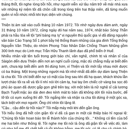
thảng thốt, tôi nghe lòng bồi hồi, như người viễn xứ lâu năm trở về mái nhà xưa
với những kỷ niệm tôi đã chôn cất trong lòng trên hai thập niên, đã từng muốn
quên vì nỗi nhức nhối khi trực diện với chúng.
***
Thiện bị ám sát vào cuối tháng 10 năm 1972. Tôi nhớ ngày đưa đám anh, ngày
31 tháng 10 năm 1972, cũng ngày đó hai năm sau, 1974, nhật báo
Sóng Thần
phải ra hầu tòa về tội "phỉ báng mạ lỵ" vị nguyên thủ quốc gia vì đã đăng nguyên
văn bản Cáo Trạng Số 1 phơi bầy hệ thống tham nhũng của gia đình Tổng thống
Nguyễn Văn Thiệu, do nhóm Phong Trào Nhân Dân Chống Tham Nhũng gồm
300 linh mục do Linh mục Trần Hữu Thanh lãnh đạo đã phổ biến ở Huế.
Nhiều nhân vật tên tuổi trong giới báo chí, văn nghệ, chính trị và nhân sĩ của
Sàigòn đến đưa Thiện đến nơi an nghỉ cuối cùng, mặc dù chẳng mấy ai biết đến
anh, chưa kịp biết đến anh thì đúng hơn, vì Thiện và tôi mới lấy nhau mới được
có ba tháng. Một trong những người mà tôi nhớ nhất đã đến dự đám tang Thiện
là cha tôi. Tôi chỉ biết đến sự có mặt của ông sau khi đã hạ quan, khách khứa lần
lượt chào tôi ra về và tôi lí nhí nói lời cảm tạ, hai tay ôm chiếc cờ vàng ba sọc đỏ
phủ áo quan đã được gấp gọn ghẽ trên tay, với một bên là nữ nghệ sĩ cải lương
Bạch Tuyết mặc áo dài đen đeo kính mát to bản đã không dời tôi nửa bước, để
lỡ tôi có xụm xuống thì đỡ. Tôi ngẩng lên và nhận ra cha tôi đứng ở một góc xa,
tách biệt với mọi người. Ông chỉ nhìn tôi lặng lẽ.
"Cậu... cậu đến từ hồi nào?" Tôi mấp máy môi khi đến gần ông.
Tôi hiểu ông đã hết còn giận tôi vì đã cả gan in một cái thiệp báo hỉ ngoại lệ:
"Chúng tôi hân hoan báo tin lễ thành hôn của chúng tôi…" Không có tên của bố
mẹ hai bên như thông lệ. Tôi nghe mẹ tôi nói là ông đã giận tôi về việc đó, làm
cứ như bố mẹ đã chết hết cả rồi không bằng, mẹ tôi nói, có lẽ cho cả chính bà.