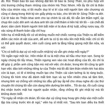
đó. Rồi Thiện bảo tôi sao không đặt tên tờ báo là
Sóng Thần
, nó phù hợp với
chủ trương chống tham nhũng của nhóm Hà Thúc Nhơn. Hồi ấy tôi chỉ là thân
hữu của nhóm này, vì tôi muốn duy trì vị trí của một người làm văn chương và
cũng vì đang trong thời kỳ xin giấy phép ra báo, cho tới khi tờ
Sóng Thần
ra đời.
Cái tờ báo do Thiện khai sinh cho lại chính là cái đã, tôi vẫn âm thầm nghĩ, úp
chụp lên cuộc đời anh và đưa anh tới cái chết thảm vì liên hệ tới tôi -- cái chết đã
được dàn cảnh thành người lính bất mãn vì bị đưa đi kỷ luật, uống rượu say, rồi
vác súng đi thanh toán cấp chỉ huy.
Viên hạ sĩ nhất thấy tôi có vẻ không muốn mở chiếc rương của Thiện ra để kiểm
điểm các món di vật của anh, để anh ta có lý do nêu lên một thắc mắc chỉ có tôi
có thể giải quyết được, nên cuối cùng anh ta tằng hắng giọng một lần nữa, và
nói:
"Chị có biết là đại uý có một cuốn nhật ký và vẫn ghi chép mỗi ngày?"
Tôi ngần ngừ một lúc. Hôn nhân lẽ ra là một chia sẻ hầu như trọn vẹn. Song từ
ngày chúng tôi lấy nhau, Thiện ngưng xen vào các hoạt động của tôi, dù chỉ là
để góp ý, phần anh cũng bận mù mịt với việc chi đoàn; trong khi tôi cũng tự giới
hạn việc đào bới những riêng tư của Thiện mà tôi đã làm thản nhiên khi hai đứa
còn là bạn, có lẽ vì không muốn tạo cho Thiện cái cảm tưởng là bị ràng buộc.
Chúng tôi hình như đã đánh mất tình bạn và sự hồn nhiên chia sẻ tâm tình,
nhưng tình vợ chồng với những lúc đầu gối tay ấp kể cho nhau nghe đủ các thứ
chuyện thì chúng tôi vẫn còn đang trên đường tìm kiếm... Tôi do dự, rồi cuối cùng
thú nhận trước mặt hai người quân nhân, rằng chồng tôi ghi nhật ký mà tôi
không được biết.
"Từ ngày về nhận chi đoàn, tối nào đại uý cũng loay hoay ghi chép vào một cuốn
tập bìa cứng trước khi đi ngủ," viên hạ sĩ nhất nói. "Sau khi ban điều tra thiết