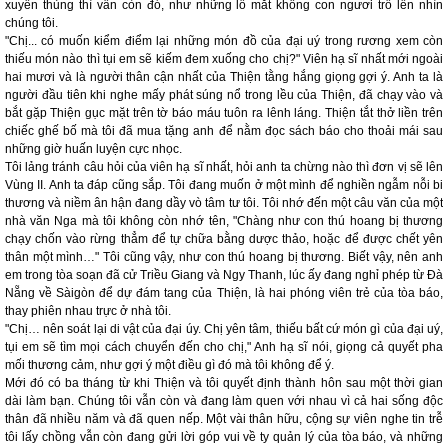
xuyên thủng thì vẫn còn đó, như những lỗ mắt không con ngươi trố lên nhìn
chúng tôi.
"Chị... có muốn kiểm điểm lại những món đồ của đại uý trong rương xem còn
thiếu món nào thì tụi em sẽ kiếm đem xuống cho chị?" Viên hạ sĩ nhất mới ngoài
hai mươi và là người thân cận nhất của Thiện tằng hắng giọng gợi ý. Anh ta là
người đầu tiên khi nghe mấy phát súng nổ trong lều của Thiện, đã chạy vào và
bắt gặp Thiện gục mặt trên tờ báo máu tuôn ra lênh láng. Thiện tắt thở liền trên
chiếc ghế bố mà tôi đã mua tặng anh để nằm đọc sách báo cho thoải mái sau
những giờ huấn luyện cực nhọc.
Tôi lảng tránh câu hỏi của viên hạ sĩ nhất, hỏi anh ta chừng nào thì đơn vị sẽ lên
Vùng II. Anh ta đáp cũng sắp. Tôi đang muốn ở một mình để nghiền ngẫm nỗi bi
thương và niềm ân hận đang dầy vò tâm tư tôi. Tôi nhớ đến một câu văn của một
nhà văn Nga mà tôi không còn nhớ tên, "Chàng như con thú hoang bị thương
chạy chốn vào rừng thẳm để tự chữa bằng dược thảo, hoặc để được chết yên
thân một mình…" Tôi cũng vậy, như con thú hoang bị thương. Biết vậy, nên anh
em trong tòa soạn đã cử Triều Giang và Ngy Thanh, lúc ấy đang nghỉ phép từ Đà
Nẵng về Sàigòn để dự đám tang của Thiện, là hai phóng viên trẻ của tòa báo,
thay phiên nhau trực ở nhà tôi.
"Chị… nên soát lại di vật của đại úy. Chị yên tâm, thiếu bất cứ món gì của đại uý,
tụi em sẽ tìm mọi cách chuyển đến cho chị," Anh hạ sĩ nói, giọng cả quyết pha
mối thương cảm, như gợi ý một điều gì đó mà tôi không để ý.
Mới đó có ba tháng từ khi Thiện và tôi quyết định thành hôn sau một thời gian
dài làm bạn. Chúng tôi vẫn còn và đang làm quen với nhau vì cả hai sống độc
thân đã nhiều năm và đã quen nếp. Một vài thân hữu, cộng sự viên nghe tin trễ
tôi lấy chồng vẫn còn đang gửi lời góp vui về ty quản lý của tòa báo, và những