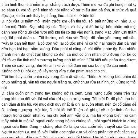
thân hình thon thả mềm mại, chẳng trách được Thiện mê, và đã ghi trong nhật ký
so sánh D. với tôi, phê bình tôi nói năng xử sự thiếu đàn bà tính, trí thức và quá
độc lập, khiến anh thấy hụt hẫng, thừa thãi khi ở bên tôi.
D. nói vừa đi thăm mộ Thiện trước khi đến tìm tôi. Tôi biết những khi nào D. đi
thăm mộ Thiện. Đọc nhật ký của Thiện, và thấy ai đó bỏ lại trên phần mộ một
cành hoa hồng đỏ còn tươi mỗi khi tôi có dịp vào nghĩa trang Mạc Đĩnh Chi thăm
mộ, tôi phải đoán ra. Tôi thường nói đùa với Thiện đã nằm yên trong mộ sâu,
"Vậy là bạn hết than là cô đơn với lại cô độc nhé, vì có tới hai người đàn bà nhớ
đến bạn khi bạn nằm xuống. Đâu phải ai cũng có cái diễm phúc ấy. Bao nhiêu
thanh niên đã chết trận không có đến cả một cô tình nhân, chứ đừng nói tới có
tới cả vợ lẫn tình nhân thương tưởng nhớ tới mình." Tôi biết nếu phản ứng được,
Thiện sẽ cười vang, như khi anh kể về mối đam mê của bố mẹ đẻ của mình.
Không chờ D. hỏi xin, tôi lấy trong ví ra cuộn phim, trao cho chị.
"Tôi tìm thấy cuốn phim này trong đám di vật của Thiện. Vì không biết phim đã
chụp những gì, nên tôi cho người tráng ra, chứ chưa rửa ra hình, chị đừng lo," tôi
nói.
D. cầm cuốn phim trong tay, không dở ra xem, tung hứng cuốn phim trên tay
trong khi trao đổi với tôi vài câu rời rạc, sượng sùng. Tôi biết D. đã phải thu hết
can đảm đi tìm tôi, với mục đích duy nhất là xin lại cuộn phim, nên tôi cố gắng để
D. không ngượng. Một lúc, D. hỏi tôi thế Thiện có ghi gì về cuộc tình của hai
người trong cuốn nhật ký mà chị biết anh vẫn giữ, mà tôi không biết. Tôi cảm
thấy mình là một kẻ ngoài cuộc trong bộ ba chúng tôi, một người khách lạ đứng
ngoài cửa thiên đàng -- chẳng phải đó là tựa của cuốn tiểu thuyết của Camus,
Người Khách Lạ
, mà tôi với Thiện đọc ngày xưa và cùng phân tích một cách say
sưa với nhau đấy sao? Tôi mỉm cười, nói dối không khó khăn về những trang