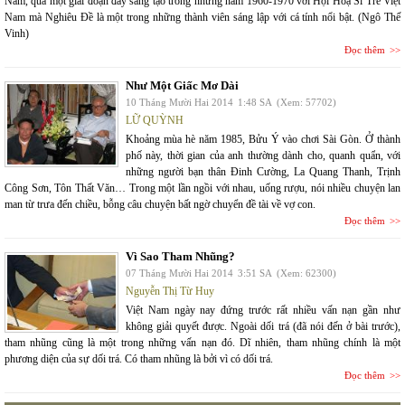
Nam, qua một giai đoạn đầy sáng tạo trong những năm 1960-1970 với Hội Hoạ Sĩ Trẻ Việt
Nam mà Nghiêu Đề là một trong những thành viên sáng lập với cá tính nổi bật. (Ngô Thế
Vinh)
Đọc thêm
Như Một Giấc Mơ Dài
10 Tháng Mười Hai 2014
1:48 SA
(Xem: 57702)
LỮ QUỲNH
Khoảng mùa hè năm 1985, Bửu Ý vào chơi Sài Gòn. Ở thành
phố này, thời gian của anh thường dành cho, quanh quẩn, với
những người bạn thân Đinh Cường, La Quang Thanh, Trịnh
Công Sơn, Tôn Thất Văn… Trong một lần ngồi với nhau, uống rượu, nói nhiều chuyện lan
man từ trưa đến chiều, bỗng câu chuyện bất ngờ chuyển đề tài về vợ con.
Đọc thêm
Vì Sao Tham Nhũng?
07 Tháng Mười Hai 2014
3:51 SA
(Xem: 62300)
Nguyễn Thị Từ Huy
Việt Nam ngày nay đứng trước rất nhiều vấn nạn gần như
không giải quyết được. Ngoài dối trá (đã nói đến ở bài trước),
tham nhũng cũng là một trong những vấn nạn đó. Dĩ nhiên, tham nhũng chính là một
phương diện của sự dối trá. Có tham nhũng là bởi vì có dối trá.
Đọc thêm