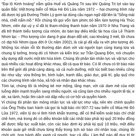
"Đại lộ Kinh hoàng" nằm giữa Huế và Quảng Trị sau khi Quảng Trị lọt vào tay
quân Bắc Việt trong biến cố Mùa Hè Đỏ Lửa năm 1972 -- hai chương trình này
đã được ký giả Đường Thiên Lý gom lại dùng câu ngạn ngữ đặt tên là "Sống mái
nhà, chết nấm mồ." Rồi chúng tôi gọi vốn làm phim; bỏ tiền làm tượng Hà Thúc
Nhơn, viên đại uý y sĩ đã bị tham nhũng thanh toán năm 1970 ở Nha Trang và
đã trở thành biểu tượng của nhóm, do bàn tay điêu khắc tài hoa của Lê Thành
Nhơn tạc -- Pho tượng còn đang ở giai đoạn đất sét, cao khoảng 3 mét, tôi chưa
có dịp hỏi Nhơn (qua đời ở Úc năm 2002), là cái gì đã xẩy ra với pho tượng đó.
Những lúc nhàn rỗi tôi thường đàn đúm với vài người bạn cùng trang lứa và
chung lý tưởng, trong đó có Nhơn và kiến trúc sư Trần Quang Đôn, nói chuyện
xây dựng đất nước một khi hòa bình. Chúng tôi phân tán nhân lực và vật lực cho
quá nhiều các hoạt động khác nhau, tất cả qua tờ báo. Có lẽ chưa có tờ báo nào
trên thế giới đã phải cáng đáng, và cả nuôi dưỡng, một lúc biết bao nhiêu công
tác như vậy: vừa thông tin, bình luận, tranh đấu, giáo dục, giải trí, gây quỹ cho
các chương trình văn hóa, xã hội và nhân đạo khác nhau.
Tóm lại, chúng tôi là những kẻ mơ mộng, lãng mạn, với cái đam mê của một
luồng điện mạnh truyền sang nhiều người, và cũng làm cho nhiều người tê tái, e
dè, xa lánh, hoặc tìm cách vùi dập nếu có cơ hội và quyền hành.
Vì chúng tôi phân tán mỏng nhân lực và vật lực như vậy, nên khi chính quyền
của Ông Thiệu ban hành cái gọi là luật báo chí 007-72 sau biến cố Mùa Hè Đỏ
Lửa 1972, viện lý do vì tình hình khẩn trương, để có thể kiểm soát báo chí chặt
chẽ hơn, mà trong đó có điều khoản bắt các nhật báo phải ký quỹ 20 triệu đồng
để được tiếp tục xuất bản, còn các báo định kỳ phải ký quỹ 10 triệu, một điều
khoản quái gở nhất chưa từng thấy trong lịch sử báo chí nhân loại, chúng tôi
chới với, họp hành đến xanh cả người, bạc cả đầu. Làm thế nào để duy trì tờ