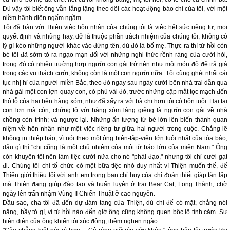
Dù vậy tôi biết ông vẫn lẳng lặng theo dõi các hoạt động báo chí của tôi, với một
niềm hãnh diện ngấm ngầm.
Tôi đã bàn với Thiện việc hôn nhân của chúng tôi là việc hết sức riêng tư, mọi
quyết định và những hay, dở là thuộc phần trách nhiệm của chúng tôi, không có
lý gì kéo những người khác vào đứng tên, dù đó là bố mẹ. Thực ra thì từ hồi còn
bé tôi đã sớm tỏ ra ngạo mạn đối với những nghi thức rềnh ràng của cưới hỏi,
trong đó có nhiều trường hợp người con gái trở nên như một món đồ để trả giá
trong các vụ thách cưới, không còn là một con người nữa. Tôi cũng ghét nhất cái
tục nhị hỉ của người miền Bắc, theo đó ngay sau ngày cưới bên nhà trai dẫn qua
nhà gái một con lợn quay con, có phủ vải đỏ, trước những cặp mắt tọc mạch đến
thô lỗ của hai bên hàng xóm, như đã xẩy ra với bà chị hơn tôi có bốn tuổi. Hai tai
con lợn mà còn, chứng tỏ với hàng xóm láng giềng là người con gái về nhà
chồng còn trinh; và ngược lại. Những ấn tượng từ bé lớn lên biến thành quan
niệm về hôn nhân như một việc riêng tư giữa hai người trong cuộc. Chẳng lẽ
không in thiệp báo, vì nói theo một ông biên-tập-viên lớn tuổi nhất của tòa báo,
dầu gì thì "chị cũng là một chủ nhiệm của một tờ báo lớn của miền Nam." Ông
còn khuyên tôi nên làm tiệc cưới nữa cho nó "phải đạo," nhưng tôi chỉ cười gạt
đi. Chúng tôi chỉ tổ chức có một bữa tiệc nhỏ duy nhất vì Thiện muốn thế, để
Thiện giới thiệu tôi với anh em trong ban chỉ huy của chi đoàn thiết giáp tân lập
mà Thiện đang giúp đào tạo và huấn luyện ở trại Bear Cat, Long Thành, chờ
ngày lên trấn nhậm Vùng II Chiến Thuật ở cao nguyên.
Dầu sao, cha tôi đã đến dự đám tang của Thiện, dù chỉ để có mặt, chẳng nói
năng, bầy tỏ gì, vì từ hồi nào đến giờ ông cũng không quen bộc lộ tình cảm. Sự
hiện diện của ông khiến tôi xúc động, thêm nghẹn ngào.