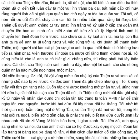
cái chết của Thiện đến đâu, thì anh ta, rất dè dặt, cho tôi biết là ban điều tra thiết
đoàn đã đi đến kết luận đây là một vụ lính tráng ba gai, bất mãn cấp chỉ huy,
rằng người lính đã bị giải qua quân lao chờ ngày ra tòa án quân sự. Tôi nói, cố
nén nỗi ưu uất đã đốt cháy tâm can tôi từ nhiều tuần qua, rằng tôi được biết
Thiện đã quyết định không tự tay phạt lính tráng vô kỷ luật ở cấp chi đoàn mà
chuyển lên ban an ninh của thiết đoàn để trên đó xử lý. Người lính mới bị
chuyển lên thiết đoàn hôm trước, sao chưa có ai kỷ luật anh ta, mà lại còn thả
anh ta ra để anh ta đi uống rượu và vác súng trở lại chi đoàn để thanh toán
Thiện, một người chỉ làm cái phận sự giao anh ta qua thiết đoàn chứ không trực
tiếp ra hình phạt. Viên thượng sĩ ngoài ba mươi chỉ lặng thinh không nói gì. Tôi
cũng hiểu là cho là anh ta có biết gì đi chăng nữa, thì cũng phải thủ lấy thân
trước. Cái chết của Thiện còn rành rành ra đấy, như một lời cảnh cáo cho những
quân nhân nào muốn ngo ngoe, thóc mách.
Khi viên thượng sĩ đi rồi, tôi vội vàng mở cuốn nhật ký của Thiện ra và xem xét có
những chỗ nào bị xé, trước khi đọc xem Thiện đã ghi chép những gì. Tôi không
thấy vết tích phi tang nào. Cuốn tập ghi được khoảng một phần tư, và đúng như
lời viên hạ sĩ nhất hầu cận của Thiện đã nói, là Thiện cũng mới bắt đầu ghi nhật
ký từ ngày về nhận xây dựng chi đoàn tân lập trang bị toàn M-48 này để chờ
ngày lên cao nguyên, trước khi hai đứa tôi lấy nhau đôi ba tháng. Tôi nhớ tới
thời gian một tuần trăng mật ở Vũng Tầu, có lần Thiện đã nói với tôi, trong khi
mắt giõi ra ngoài biển sóng dồn dập, là phải chi nếu biết hai đứa quyết định lấy
nhau anh đã xin đi Vùng IV hiền hòa hơn, ít giao tranh. Rồi liền đó, anh quay
sang nhìn tôi và nói, dù sao anh thích cái cơ hội được xây dựng một chi đoàn tân
lập trang bị bằng loại xe tăng tối tân, vì tính cách đầy thách đố của công tác, rồi
Thiện cười lớn -- cái giọng cười hồn nhiên, sảng khoái, cố hữu những lúc chúng