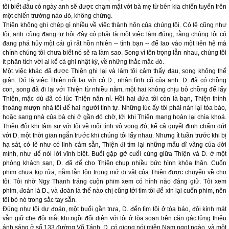
tôi biết đâu có ngày anh sẽ được chạm mặt với bà mẹ từ bên kia chiến tuyến trên
một chiến trường nào đó, không chừng.
Thiện không ghi chép gì nhiều về việc thành hôn của chúng tôi. Có lẽ cũng như
tôi, anh cũng đang tự hỏi đây có phải là một việc làm đúng, rằng chúng tôi có
đang phá hủy một cái gì rất hồn nhiên -- tình bạn -- để lao vào một liên hệ mà
chính chúng tôi chưa biết nó sẽ ra làm sao. Song vì tôn trọng lẫn nhau, chúng tôi
ít phân tích với ai kể cả ghi nhật ký, về những thắc mắc đó.
Một việc khác đã được Thiện ghi lại và làm tôi cảm thấy đau, song không thể
giận. Đó là việc Thiện nối lại với cô D., nhân tình cũ của anh. D. đã có chồng
con, song đã đi lại với Thiện từ nhiều năm, một hai không chịu bỏ chồng để lấy
Thiện, mặc dù đã có lúc Thiện năn nỉ. Hồi hai đứa tôi còn là bạn, Thiện thỉnh
thoảng mượn nhà tôi để hai người tình tự. Những lúc ấy tôi phải nán lại tòa báo,
hoặc sang nhà của bà chị ở gần đó chờ, tới khi Thiện mang hoàn lại chìa khoá.
Thiện đôi khi tâm sự với tôi về mối tình vô vọng đó, kể cả quyết định chấm dứt
với D. một thời gian ngắn trước khi chúng tôi lấy nhau. Nhưng ít tuần trước khi bị
hạ sát, có lẽ như có linh cảm sẵn, Thiện đi tìm lại những mẩu dĩ vãng của đời
mình, như để nói lời vĩnh biệt. Buổi gặp gỡ cuối cùng giữa Thiện và D. ở một
phòng khách sạn, D. đã để cho Thiện chụp nhiều bức hình khỏa thân. Cuốn
phim chưa kịp rửa, nằm lẫn lộn trong mớ di vật của Thiện được chuyển về cho
tôi. Tôi nhờ Ngy Thanh tráng cuộn phim xem có hình nào đáng giữ. Tôi xem
phim, đoán là D., và đoán là thế nào chị cũng tới tìm tôi để xin lại cuốn phim, nên
tôi bỏ nó trong sắc tay sẵn.
Đúng như tôi dự đoán, một buổi gần trưa, D. đến tìm tôi ở tòa báo, đôi kính mát
vẫn giữ che đôi mắt khi ngồi đối diện với tôi ở tòa soạn trên căn gác lửng thiếu
ánh sáng ở số 133 đường Võ Tánh. D. có giọng nói miền Nam ngọt ngào, và một