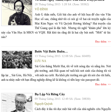
28 Tháng Giêng 2015
1:28 SA
(Xem: 59362)
VÕ ĐÌNH
Anh G thân mến, Gửi bài cho anh về hội họa để cho vào Văn
Học số sau, chẳng nhớ tôi có nói gì về hai cái truyện ngắn của
Mai Kim Ngọc và Vũ Quỳnh Hương không? Hai truyện của
Thế Giang quả là đặc biệt. Nhưng tôi nghĩ “khám phá” lớn kỳ
này của Văn Học là MKN và VQH. Rất khó tin rằng đó là hai cây bút mới. “Mới” từ lúc
nào?
Đọc thêm
Bước Vội Bước Buồn…
13 Tháng Giêng 2015
12:08 SA
(Xem: 60409)
LƯU NA
Sài Gòn tháng Mười Hai, tôi về trời nóng dịu và nắng êm. Nơi
phi trường, anh Hải quan trẻ tuổi hỏi nơi sinh của chúng tôi và
lập lại _ Sài Gòn, Hà Nội _ với một nụ cười. Ra khỏi phi trường em gái tôi nói cho tôi hiểu,
anh ta nháy mắt với bạn đồng nghiệp đứng kề là không có tiền kẹp vào passport đó.
Đọc thêm
Bọ Lập Và Rừng Cây
09 Tháng Giêng 2015
12:49 SA
(Xem: 59830)
Nguyệt Quỳnh
Cách đây ít lâu tôi đọc một bài viết của nhà nghiên cứu Nguyễn