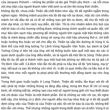
của Jacques Prévert -- những tác phẩm và tác giả Thiện yêu thích -- và nỗi chua
xót chịu trận của người thanh niên Việt sinh ra và lớn lên trong thời chiến.
Không lấy tôi, chưa chắc Thiện đã chết thảm như vậy, tôi đã nghiền ngẫm trong
nghẹn ngào. Những mảnh puzzles mà tôi đã ráp nối lại được, mặc dù còn nhiều
mảnh rơi vãi đâu đó và có lẽ sẽ chẳng bao giờ tìm ra được, đã cho tôi một cái
nhìn đại khái, có tính cách suy diễn, đã hẳn: Tôi là chủ nhiệm kiêm chủ bút của
một tờ báo có chủ trương chống tham nhũng trong chính quyền và quân đội, với
mục tiêu làm sạch hậu phương để những người lính ngoài mặt trận không cảm
thấy là mình đang chiến đấu trong vô vọng cho một hậu phương thờ ơ, chỉ biết
hoặc hưởng thụ hoặc vơ vét cho đầy túi. Thiện lại sắp lên đường đi Vùng II, là
lãnh thổ của một ông tướng Tư Lệnh Vùng Nguyễn Văn Toàn, tục danh là Quế
Tướng Công vì liên hệ của ông với hệ thống buôn bán quế một dạo do các sĩ
quan dưới quyền của ông điều khiển, và là người đã một lần bị
Sóng Thần
phơi
bầy tội dụ dỗ gái vị thành niên qua một loạt bài phóng sự điều tra do ký giả Lê
Thị Bích Vân viết. Cả Bích Vân lẫn tôi đã phải ra hầu tòa về tội "phỉ báng, mạ lỵ"
này, kết quả ra sao tôi không còn nhớ rõ, vì đã có quá nhiều lần ra hầu toà vì tờ
báo, hình như mỗi người bị phạt phải bồi thường một đồng danh dự cho ông
tướng.
Trong thời gian huấn luyện ở Long Thành, Thiện đã nhiều lần than với tôi về
việc phải ký nhận những thùng xe tăng đầy xăng, trong khi thực tế chỉ có lưng
bình; về những bất tài, nhũng lạm của một số người trong giới chỉ huy thiết đoàn
mà chi đoàn của Thiện là một thành phần. Đó là những sự việc rời rạc, tôi nghe
biết vậy, chứ không có ý định cho người điều tra hay khai thác gì vì tôi đã quyết
định công việc của Thiện là của Thiện và việc tôi với tờ báo là của tôi, không thể
trộn lẫn với nhau. Thế nhưng những người trong thiết đoàn và cả trên Vùng II có