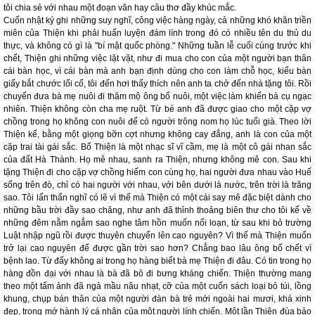
tôi chia sẻ với nhau một đoạn văn hay câu thơ đầy khúc mắc.
Cuốn nhật ký ghi những suy nghĩ, công việc hàng ngày, cả những khó khăn triền
miên của Thiện khi phải huấn luyện đám lính trong đó có nhiều tên du thủ du
thực, và không có gì là "bí mật quốc phòng." Những tuần lễ cuối cùng trước khi
chết, Thiện ghi những việc lặt vặt, như đi mua cho con của một người bạn thân
cái bàn học, vì cái bàn mà anh bạn định dùng cho con làm chỗ học, kiểu bàn
giấy bắt chước lối cổ, tôi đến hơi thấy thích nên anh ta chở đến nhà tặng tôi. Rồi
chuyến đưa bà mẹ nuôi đi thăm mộ ông bố nuôi, một việc làm khiến bà cụ ngạc
nhiên. Thiện không còn cha mẹ ruột. Từ bé anh đã được giao cho một cặp vợ
chồng trong họ không con nuôi để có người trông nom họ lúc tuổi già. Theo lời
Thiện kể, bằng một giọng bỡn cợt nhưng không cay đắng, anh là con của một
cặp trai tài gái sắc. Bố Thiện là một nhạc sĩ vĩ cầm, mẹ là một cô gái nhan sắc
của đất Hà Thành. Họ mê nhau, sanh ra Thiện, nhưng không mê con. Sau khi
tặng Thiện đi cho cặp vợ chồng hiếm con cùng họ, hai người đưa nhau vào Huế
sống trên đò, chỉ có hai người với nhau, với bên dưới là nước, trên trời là trăng
sao. Tôi lẩn thẩn nghĩ có lẽ vì thế mà Thiện có một cái say mê đặc biệt dành cho
những bầu trời đầy sao chăng, như anh đã thỉnh thoảng biên thư cho tôi kể về
những đêm nằm ngắm sao nghe tâm hồn muốn nổi loạn, từ sau khi bỏ trường
Luật nhập ngũ rồi được thuyên chuyển lên cao nguyên? Vì thế mà Thiện muốn
trở lại cao nguyên để được gần trời sao hơn? Chẳng bao lâu ông bố chết vì
bệnh lao. Từ đấy không ai trong họ hàng biết bà mẹ Thiện đi đâu. Có tin trong họ
hàng đồn đại với nhau là bà đã bỏ đi bưng kháng chiến. Thiện thường mang
theo một tấm ảnh đã ngả mầu nâu nhạt, cỡ của một cuốn sách loại bỏ túi, lồng
khung, chụp bán thân của một người đàn bà trẻ mới ngoài hai mươi, khá xinh
đẹp, trong mớ hành lý cá nhân của một người lính chiến. Một lần Thiện đùa bảo