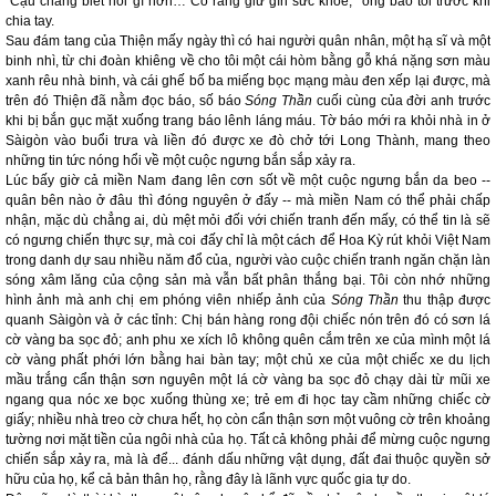
"Cậu chẳng biết nói gì hơn… Cô ráng giữ gìn sức khỏe," ông bảo tôi trước khi
chia tay.
Sau đám tang của Thiện mấy ngày thì có hai người quân nhân, một hạ sĩ và một
binh nhì, từ chi đoàn khiêng về cho tôi một cái hòm bằng gỗ khá nặng sơn màu
xanh rêu nhà binh, và cái ghế bố ba miếng bọc mạng màu đen xếp lại được, mà
trên đó Thiện đã nằm đọc báo, số báo
Sóng Thần
cuối cùng của đời anh trước
khi bị bắn gục mặt xuống trang báo lênh láng máu. Tờ báo mới ra khỏi nhà in ở
Sàigòn vào buổi trưa và liền đó được xe đò chở tới Long Thành, mang theo
những tin tức nóng hổi về một cuộc ngưng bắn sắp xảy ra.
Lúc bấy giờ cả miền Nam đang lên cơn sốt về một cuộc ngưng bắn da beo --
quân bên nào ở đâu thì đóng nguyên ở đấy -- mà miền Nam có thể phải chấp
nhận, mặc dù chẳng ai, dù mệt mỏi đối với chiến tranh đến mấy, có thể tin là sẽ
có ngưng chiến thực sự, mà coi đấy chỉ là một cách để Hoa Kỳ rút khỏi Việt Nam
trong danh dự sau nhiều năm đổ của, người vào cuộc chiến tranh ngăn chặn làn
sóng xâm lăng của cộng sản mà vẫn bất phân thắng bại. Tôi còn nhớ những
hình ảnh mà anh chị em phóng viên nhiếp ảnh của
Sóng Thần
thu thập được
quanh Sàigòn và ở các tỉnh: Chị bán hàng rong đội chiếc nón trên đó có sơn lá
cờ vàng ba sọc đỏ; anh phu xe xích lô không quên cắm trên xe của mình một lá
cờ vàng phất phới lớn bằng hai bàn tay; một chủ xe của một chiếc xe du lịch
mầu trắng cẩn thận sơn nguyên một lá cờ vàng ba sọc đỏ chạy dài từ mũi xe
ngang qua nóc xe bọc xuống thùng xe; trẻ em đi học tay cầm những chiếc cờ
giấy; nhiều nhà treo cờ chưa hết, họ còn cẩn thận sơn một vuông cờ trên khoảng
tường nơi mặt tiền của ngôi nhà của họ. Tất cả không phải để mừng cuộc ngưng
chiến sắp xảy ra, mà là để... đánh dấu những vật dụng, đất đai thuộc quyền sở
hữu của họ, kể cả bản thân họ, rằng đây là lãnh vực quốc gia tự do.