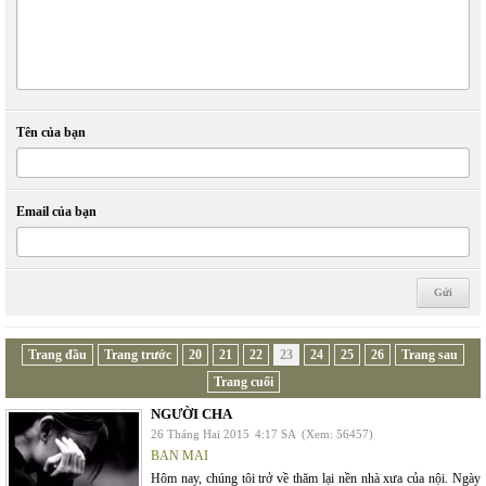
Tên của bạn
Email của bạn
Trang đầu
Trang trước
20
21
22
23
24
25
26
Trang sau
Trang cuối
NGƯỜI CHA
26 Tháng Hai 2015
4:17 SA
(Xem: 56457)
BAN MAI
Hôm nay, chúng tôi trở về thăm lại nền nhà xưa của nội. Ngày