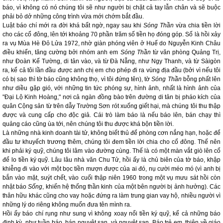
báo, vì không có nó chúng tôi sẽ như người bị chặt cả tay lẫn chân và sẽ buộc
phải bỏ dở những công trình vừa mới chớm bắt đầu.
Luật báo chí mới ra đời khá bất ngờ, ngay sau khi
Sóng Thần
vừa chia tiền lời
cho các cổ đông, lên tới khoảng 70 phần trăm số tiền họ đóng góp. Số là hồi xảy
ra vụ Mùa Hè Đỏ Lửa 1972, nhờ giàn phóng viên ở Huế do Nguyễn Kinh Châu
điều khiển, tăng cường bởi nhóm anh em
Sóng Thần
từ văn phòng Quảng Trị,
như Đoàn Kế Tường, di tản vào, và từ Đà Nẵng, như Ngy Thanh, và từ Sàigòn
ra, kể cả tôi lần đầu được anh chị em cho phép đi ra vùng địa đầu (bởi vì nếu tôi
có bị sao thì tờ báo cũng không thọ, vì tôi đứng tên), tờ
Sóng Thần
bỗng phất lên
như diều gặp gió, với những tin tức phóng sự, hình ảnh, nhất là hình ảnh của
"Đại Lộ Kinh Hoàng," nơi cả ngàn đồng bào trên đường di tản bị pháo kích của
quân Cộng sản từ trên dẫy Trường Sơn rót xuống giết hại, mà chúng tôi thu thập
được và cung cấp cho độc giả. Cái trò làm báo là nếu báo lên, bán chạy thì
quảng cáo cũng ùa tới, nên chúng tôi thu được khá bộn tiền lời.
Là những nhà kinh doanh tài tử, không biết thủ để phòng cơn nắng hạn, hoặc để
đầu tư khuyếch trương thêm, chúng tôi đem tiền lời chia cho cổ đông. Thế nên
khi phải ký quỹ, chúng tôi lâm vào đường cùng. Thế là có một màn vắt giò lên cổ
để lo tiền ký quỹ. Lâu lâu nhà văn Chu Tử, hồi ấy là chủ biên của tờ báo, khập
khiễng đi vào với một bọc tiền mượn được của ai đó, nụ cười méo mó (vì anh bị
bắn vào mặt, suýt chết, vào cuối thập niên 1960 trong một vụ mưu sát hồi còn
nhật báo
Sống
, khiến hệ thống thần kinh của một bên người bị ảnh hưởng). Các
thân hữu khác cũng cho vay hoặc đứng ra làm trung gian vay hộ, nhiều người vì
những lý do riêng không muốn đưa tên mình ra.
Hồi ấy báo chí rụng như sung vì không xoay nổi tiền ký quỹ, kể cả những báo
định kỳ, như tuần báo, bán nguyệt san, và nguyệt san. Báo trẻ em, thiên về giáo