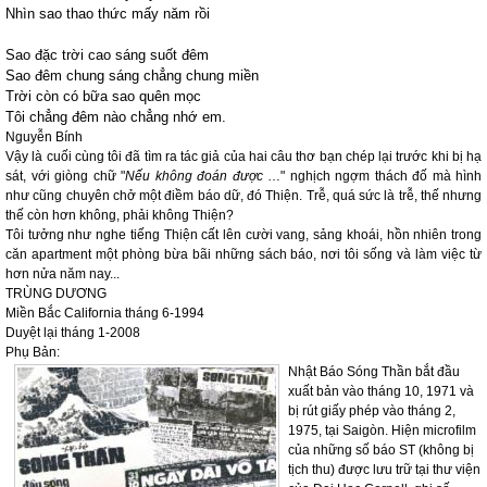
Nhìn sao thao thức mấy năm rồi
Sao đặc trời cao sáng suốt đêm
Sao đêm chung sáng chẳng chung miền
Trời còn có bữa sao quên mọc
Tôi chẳng đêm nào chẳng nhớ em.
Nguyễn Bính
Vậy là cuối cùng tôi đã tìm ra tác giả của hai câu thơ bạn chép lại trước khi bị hạ
sát, với giòng chữ "
Nếu không đoán được
…" nghịch ngợm thách đố mà hình
như cũng chuyên chở một điềm báo dữ, đó Thiện. Trễ, quá sức là trễ, thế nhưng
thế còn hơn không, phải không Thiện?
Tôi tưởng như nghe tiếng Thiện cất lên cười vang, sảng khoái, hồn nhiên trong
căn apartment một phòng bừa bãi những sách báo, nơi tôi sống và làm việc từ
hơn nửa năm nay...
TRÙNG DƯƠNG
Miền Bắc California tháng 6-1994
Duyệt lại tháng 1-2008
Phụ Bản:
Nhật Báo Sóng Thần bắt đầu
xuất bản vào tháng 10, 1971 và
bị rút giấy phép vào tháng 2,
1975, tại Saigòn. Hiện microfilm
của những số báo ST (không bị
tịch thu) được lưu trữ tại thư viện