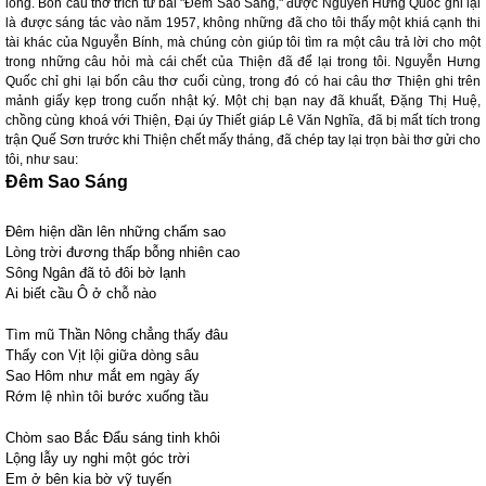
lòng. Bốn câu thơ trích từ bài "Đêm Sao Sáng," được Nguyễn Hưng Quốc ghi lại
là được sáng tác vào năm 1957, không những đã cho tôi thấy một khiá cạnh thi
tài khác của Nguyễn Bính, mà chúng còn giúp tôi tìm ra một câu trả lời cho một
trong những câu hỏi mà cái chết của Thiện đã để lại trong tôi. Nguyễn Hưng
Quốc chỉ ghi lại bốn câu thơ cuối cùng, trong đó có hai câu thơ Thiện ghi trên
mảnh giấy kẹp trong cuốn nhật ký. Một chị bạn nay đã khuất, Đặng Thị Huệ,
chồng cùng khoá với Thiện, Đại úy Thiết giáp Lê Văn Nghĩa, đã bị mất tích trong
trận Quế Sơn trước khi Thiện chết mấy tháng, đã chép tay lại trọn bài thơ gửi cho
tôi, như sau:
Đêm Sao Sáng
Đêm hiện dần lên những chấm sao
Lòng trời đương thấp bỗng nhiên cao
Sông Ngân đã tỏ đôi bờ lạnh
Ai biết cầu Ô ở chỗ nào
Tìm mũ Thần Nông chẳng thấy đâu
Thấy con Vịt lội giữa dòng sâu
Sao Hôm như mắt em ngày ấy
Rớm lệ nhìn tôi bước xuống tầu
Chòm sao Bắc Đẩu sáng tinh khôi
Lộng lẫy uy nghi một góc trời
Em ở bên kia bờ vỹ tuyến