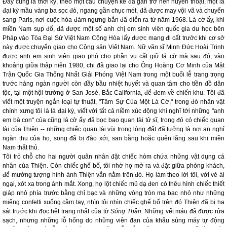
Đây cũng là thời kỳ, theo một câu chuyện kể đã gần trở nên huyền thoại, một lá
đại kỳ mầu vàng ba sọc đỏ, ngang gần chục mét, đã được may vội vã và chuyển
sang Paris, nơi cuộc hòa đàm ngưng bắn đã diễn ra từ năm 1968. Lá cờ ấy, khi
miền Nam sụp đổ, đã được một số anh chị em sinh viên quốc gia du học bên
Pháp vào Tòa Đại Sứ Việt Nam Cộng Hòa lấy được mang đi cất trước khi cơ sở
này được chuyển giao cho Cộng sản Việt Nam. Nữ văn sĩ Minh Đức Hoài Trinh
được anh em sinh viên giao phó cho phần vụ cất giữ lá cờ mà sau đó, vào
khoảng giữa thập niên 1980, chị đã giao lại cho Ông Hoàng Cơ Minh của Mặt
Trận Quốc Gia Thống Nhất Giải Phóng Việt Nam trong một buổi lễ trang trọng
trước hàng ngàn người còn đầy bầu nhiệt huyết và quan tâm cho tiền đồ dân
tộc, tại một hội trường ở San José, Bắc California, để đem về chiến khu. Tôi đã
viết một truyện ngắn loại tự thuật, "Tâm Sự Của Một Lá Cờ," trong đó nhân vật
chính xưng tôi là lá đại kỳ, viết với tất cả niềm xúc động khi nghĩ tới những "anh
em bà con" của cũng lá cờ ấy đã bọc bao quan tài tử sĩ, trong đó có chiếc quan
tài của Thiện -- những chiếc quan tài vùi trong lòng đất đã tưởng là nơi an nghỉ
ngàn thu của họ, song đã bị đào xới, san bằng hoặc quên lãng sau khi miền
Nam thất thủ.
Tôi trỏ chỗ cho hai người quân nhân đặt chiếc hòm chứa những vật dụng cá
nhân của Thiện. Còn chiếc ghế bố, tôi nhờ họ mở ra và đặt giữa phòng khách,
để mường tượng hình ảnh Thiện vẫn nằm trên đó. Họ làm theo lời tôi, với vẻ ái
ngại, xót xa trong ánh mắt. Xong, họ lột chiếc mũ dạ đen có thêu hình chiếc thiết
giáp nhỏ phía trước bằng chỉ bạc và những vòng tròn mạ bạc nhỏ như những
miếng confetti xuống cầm tay, nhìn tôi nhìn chiếc ghế bố trên đó Thiện đã bị hạ
sát trước khi đọc hết trang nhất của tờ
Sóng Thần
. Những vết máu đã được rửa
sạch, nhưng những lỗ hổng do những viên đạn của khẩu súng máy tự động