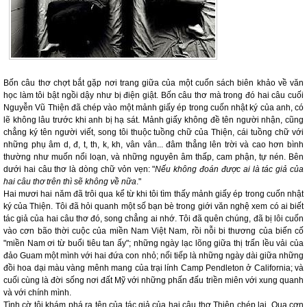
Bốn câu thơ chợt bắt gặp nơi trang giữa của một cuốn sách biên khảo về văn
học làm tôi bật ngồi dậy như bị điện giật. Bốn câu thơ mà trong đó hai câu cuối
Nguyễn Vũ Thiện đã chép vào một mảnh giấy ép trong cuốn nhật ký của anh, có
lẽ không lâu trước khi anh bị hạ sát. Mảnh giấy không đề tên người nhận, cũng
chẳng ký tên người viết, song tôi thuộc tuồng chữ của Thiện, cái tuồng chữ với
những phụ âm d, đ, t, th, k, kh, vân vân... đâm thẳng lên trời và cao hơn bình
thường như muốn nổi loạn, và những nguyên âm thấp, cam phận, tự nén. Bên
dưới hai câu thơ là dòng chữ vỏn vẹn: "
Nếu không đoán được ai là tác giả của
hai câu thơ trên thì sẽ không về nữa
."
Hai mươi hai năm đã trôi qua kể từ khi tôi tìm thấy mảnh giấy ép trong cuốn nhật
ký của Thiện. Tôi đã hỏi quanh một số bạn bè trong giới văn nghệ xem có ai biết
tác giả của hai câu thơ đó, song chẳng ai nhớ. Tôi đã quên chúng, đã bị lôi cuốn
vào cơn bão thời cuộc của miền Nam Việt Nam, rồi nỗi bi thương của biến cố
"miền Nam ơi từ buổi tiêu tan ấy"; những ngày lạc lõng giữa thị trấn lều vải của
đảo Guam một mình với hai đứa con nhỏ; nối tiếp là những ngày dài giữa những
đồi hoa dại màu vàng mênh mang của trại lính Camp Pendleton ở California; và
cuối cùng là đời sống nơi đất Mỹ với những phấn đấu triền miên với xung quanh
và với chính mình.
Tình cờ tôi khám phá ra tên của tác giả của hai câu thơ Thiện chép lại. Qua cơn