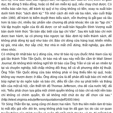
dục, thì đóng 5 triệu đồng, hoặc có thể xin miễn ký quỹ, nếu chạy chọt được. Có
nhiều báo văn học, để tránh ký quỹ vì họ cũng không có tiền, xoay ra xuất bản
dưới hình thức "sách định kỳ." Tôi nhớ cách đó mới vài ba năm, vào cuối thập
niên 1960, để tránh bị kiểm duyệt theo kiểu sách, vốn thường là gắt gao và lâu
hơn là báo chí, nhiều tác phẩm văn chương đã phải khoác lên cái áo "tạp chí."
Vài tập truyện ngắn của tôi đã được cơ sở xuất bản Nguyễn Đình Vượng xuất
bản dưới hình thức "ấn bản đặc biệt của tạp chí Văn". Sau khi luật báo chí mới
được ban hành, lại có phong trào ngược lại: Báo định kỳ biến thành sách, để
không phải đóng ký quỹ như báo chí. Báo chí đóng cửa hàng loạt, khiến nhiều
ký giả, nhà văn, thợ sắp chữ, thợ nhà in mất chỗ đứng, thất nghiệp, gia đình
nheo nhóc.
Có những tờ nhật báo tự ý đóng cửa, như tờ báo kỳ cựu
Đuốc Nhà Nam
của ký
giả lão thành Trần Tấn Quốc, tờ báo mà về sau này mỗi lần cầm tờ
Wall Street
Journal
, tôi không khỏi không nghĩ tới tờ báo của Ông Trần vì cái vẻ an nhiên tự
tại và chuyên nghiệp, bất chấp những đổi thay, kể cả về phương diện kỹ thuật.
Ông Trần Tấn Quốc đóng cửa báo không phải vì ông thiếu tiền ký quỹ, hoặc
không vay mượn được ở đâu. Ông đóng cửa là để phản đối luật báo chí mới đã
bóp nghẹt tự do ngôn luận và báo chí, điều tối cần cho sự phát triển và thăng
tiến của một xã hội, cần thiết tới độ Thomas Jefferson, cha đẻ của nước Mỹ, đã
nói, "Nếu phải chọn lựa giữa một chính quyền không có báo chí và một nền báo
chí không có chính quyền, tôi sẽ không một chút do dự để chọn cái sau."
(http://etext.virginia.edu/jefferson/quotations/jeff1600.htm)
Tờ
Sóng Thần
tồn tại, song cũng chỉ được hai năm. Tịch thu liên miên làm tờ báo
bị mất độc giả vốn đói tin, song không phải loại tin đã gạn lọc do các cơ quan