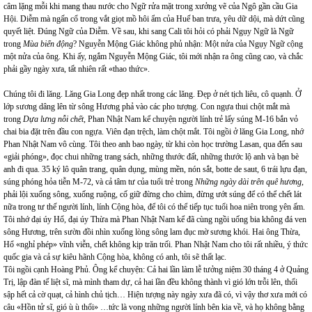
câm lặng mỗi khi mang thau nước cho Ngữ rửa mặt trong xưởng vẽ của Ngô gần cầu Gia
Hội. Diễm mà ngấn cổ trong vắt giọt mồ hôi ẩm của Huế ban trưa, yêu dữ dội, mà dứt cũng
quyết liệt. Đúng Ngữ của Diễm. Về sau, khi sang Cali tôi hỏi có phải Ngụy Ngữ là Ngữ
trong
Mùa biển động
? Nguyễn Mộng Giác không phủ nhận: Một nửa của Ngụy Ngữ cộng
một nửa của ông. Khi ấy, ngắm Nguyễn Mộng Giác, tôi mới nhận ra ông cũng cao, và chắc
phải gầy ngày xưa, tất nhiên rất «thao thức».
Chúng tôi đi lăng. Lăng Gia Long đẹp nhất trong các lăng. Đẹp ở nét tịch liêu, cô quạnh. Ở
lớp sương dâng lên từ sông Hương phả vào các pho tượng. Con ngựa thui chột mắt mà
trong
Dựa lưng nỗi chết
, Phan Nhật Nam kể chuyện người lính trẻ lấy súng M-16 bắn vỏ
chai bia đặt trên đầu con ngựa. Viên đạn trệch, làm chột mắt. Tôi ngồi ở lăng Gia Long, nhớ
Phan Nhật Nam vô cùng. Tôi theo anh bao ngày, từ khi còn học trường Lasan, qua đến sau
«giải phóng», đọc chui những trang sách, những thước đất, những thước lộ anh và bạn bè
anh đi qua. 35 ký lô quân trang, quân dụng, mùng mền, nón sắt, botte de saut, 6 trái lựu đạn,
súng phóng hỏa tiễn M-72, và cả tâm tư của tuổi trẻ trong
Những ngày dài trên quê hương
,
phải lội xuống sông, xuống ruộng, cố giữ đừng cho chìm, đừng ướt súng để có thể chết lát
nữa trong tư thế người lính, lính Cộng hòa, để tôi có thể tiếp tục tuổi hoa niên trong yên ấm.
Tôi nhớ đại úy Hổ, đại úy Thừa mà Phan Nhật Nam kể đã cùng ngồi uống bia không đá ven
sông Hương, trên sườn đồi nhìn xuống lòng sông lam đục mờ sương khói. Hai ông Thừa,
Hổ «nghỉ phép» vĩnh viễn, chết không kịp trăn trối. Phan Nhật Nam cho tôi rất nhiều, ý thức
quốc gia và cả sự kiêu hãnh Cộng hòa, không có anh, tôi sẽ thất lạc.
Tôi ngồi cạnh Hoàng Phủ. Ông kể chuyện: Cả hai lần làm lễ tưởng niệm 30 tháng 4 ở Quảng
Trị, lập đàn tế liệt sĩ, mà mình tham dự, cả hai lần đều không thành vì gió lớn trỗi lên, thổi
sập hết cả cờ quạt, cả hình chủ tịch… Hiện tượng này ngày xưa đã có, vì vậy thơ xưa mới có
câu «Hồn tử sĩ, gió ù ù thổi» …tức là vong những người lính bên kia về, và họ không bằng