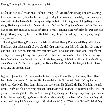
Hoàng Phủ tôi gặp, là một người viết tùy bút.
Nhiều khi nhớ Huế, tôi đã nhớ Huế của Hoàng Phủ. Mà Huế của Hoàng Phủ đẹp vô cùng:
Huế phất ống tay áo, làm thành khúc sông Hương trôi qua chùa Thiên Mụ, như cánh tay áo
của thiếu nữ thanh tân đánh khúc quành về phía Tuần. Huế tráng ngọc. Lãng đãng sự dịu
dàng. Huế mang sắc tím ẩn hiện của lớp vải điều lục tràm lồng lên một màu đỏ kín đáo, của
các cô dâu đem phơi áo cưới sau tiết giáng sương… Những trang viết diễm ảo. Đẹp đến nhẹ
hẫng. Những trang tùy bút về núi Bạch Mã cũng nhuyễn thể lạ lùng. Đọc mà giống uống
văn, rồi say.
Tôi không biết Hoàng Phủ ngày xưa. Nhưng tôi biết Hoàng Phủ ngày đi lăng. Một Hoàng
Phủ khác, còn biết cảm nỗi cô độc của chú rồng con phải uốn thân trên sân, làm vật trang trí
cho nhà Chúa, trên bậc tam cấp, trên mái điện vàng. Khó hình dung một Mậu Thân của thi
sĩ. Tùy bút của ông không nhiều quá khứ cũ. Tùy bút thăm vườn bà Lan Hữu, là một tuyệt
bích. Vườn An Hiên đầy cây trái mà mỗi sắc hoa, mang vết bút tỉ mỉ. Hoàng Phủ đạt đến sự
an nhiên tự tại của tĩnh vật trong tùy bút
Hoa trái quanh tôi
này. Tôi biết, chính văn chương
giúp ông tìm sự bình thản.
Nguyễn Quang Lập đưa tôi ra cổ thành. Xe máy qua Phong Điền, Hải Lăng, Thạch Hãn,
bao nhiêu trang sách cũ hiện lên. Bên kia có thể là dẫy đồi nơi tiểu đoàn Thủy quân Lục
chiến của Cao Xuân Huy đánh những trận cuối cùng. Dưới kia là chi khu Mai Lĩnh nơi tiểu
đoàn 7 Nhảy dù của Lô
lọ rượu
cầm cự. Trên kia là chỗ Lữ đoàn Dù «chạm» Quảng Trị. Tôi
ý thức rất rõ, đang đi trên Đại lộ Kinh hoàng. Lập không biết, không chú ý, hay nghĩ chuyện
khác. Hai ven quốc lộ, nghĩa trang liệt sĩ san sát. Quốc lộ thưa dân, những đứa bé tròng mắt
trong veo không ký ức và những cụ già mắt đục mờ ký ức. Tôi ở giữa. Giữa đứa bé và ông