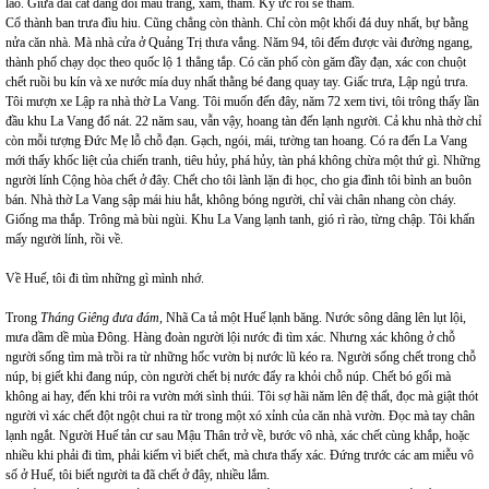
lão. Giữa dải cát đang đổi màu trắng, xám, thâm. Ký ức rồi sẽ thâm.
Cổ thành ban trưa đìu hiu. Cũng chẳng còn thành. Chỉ còn một khối đá duy nhất, bự bằng
nửa căn nhà. Mà nhà cửa ở Quảng Trị thưa vắng. Năm 94, tôi đếm được vài đường ngang,
thành phố chạy dọc theo quốc lộ 1 thẳng tắp. Có căn phố còn găm đầy đạn, xác con chuột
chết ruồi bu kín và xe nước mía duy nhất thằng bé đang quay tay. Giấc trưa, Lập ngủ trưa.
Tôi mượn xe Lập ra nhà thờ La Vang. Tôi muốn đến đây, năm 72 xem tivi, tôi trông thấy lần
đầu khu La Vang đổ nát. 22 năm sau, vẫn vậy, hoang tàn đến lạnh người. Cả khu nhà thờ chỉ
còn mỗi tượng Đức Mẹ lỗ chỗ đạn. Gạch, ngói, mái, tường tan hoang. Có ra đến La Vang
mới thấy khốc liệt của chiến tranh, tiêu hủy, phá hủy, tàn phá không chừa một thứ gì. Những
người lính Cộng hòa chết ở đây. Chết cho tôi lành lặn đi học, cho gia đình tôi bình an buôn
bán. Nhà thờ La Vang sập mái hiu hắt, không bóng người, chỉ vài chân nhang còn cháy.
Giống ma thắp. Trông mà bùi ngùi. Khu La Vang lạnh tanh, gió rì rào, từng chập. Tôi khấn
mấy người lính, rồi về.
Về Huế, tôi đi tìm những gì mình nhớ.
Trong
Tháng Giêng đưa đám
, Nhã Ca tả một Huế lạnh băng. Nước sông dâng lên lụt lội,
mưa dầm dề mùa Đông. Hàng đoàn người lội nước đi tìm xác. Nhưng xác không ở chỗ
người sống tìm mà trồi ra từ những hốc vườn bị nước lũ kéo ra. Người sống chết trong chỗ
núp, bị giết khi đang núp, còn người chết bị nước đẩy ra khỏi chỗ núp. Chết bó gối mà
không ai hay, đến khi trôi ra vườn mới sình thúi. Tôi sợ hãi năm lên đệ thất, đọc mà giật thót
người vì xác chết đột ngột chui ra từ trong một xó xỉnh của căn nhà vườn. Đọc mà tay chân
lạnh ngắt. Người Huế tản cư sau Mậu Thân trở về, bước vô nhà, xác chết cùng khắp, hoặc
nhiều khi phải đi tìm, phải kiếm vì biết chết, mà chưa thấy xác. Đứng trước các am miễu vô
số ở Huế, tôi biết người ta đã chết ở đây, nhiều lắm.