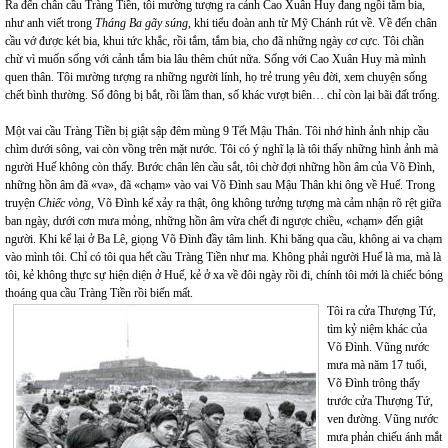
Ra đến chân cầu Tràng Tiền, tôi mường tượng ra cảnh Cao Xuân Huy đang ngồi tắm bia,
như anh viết trong
Tháng Ba gãy súng
, khi tiểu đoàn anh từ Mỹ Chánh rút về. Về đến chân
cầu vớ được két bia, khui tức khắc, rồi tắm, tắm bia, cho đã những ngày cơ cực. Tôi chần
chừ vì muốn sống với cảnh tắm bia lâu thêm chút nữa. Sống với Cao Xuân Huy mà mình
quen thân. Tôi mường tượng ra những người lính, họ trẻ trung yêu đời, xem chuyện sống
chết bình thường. Số đông bị bắt, rồi lầm than, số khác vượt biên… chỉ còn lại bãi đất trống.
Một vai cầu Tràng Tiền bị giật sập đêm mùng 9 Tết Mậu Thân. Tôi nhớ hình ảnh nhịp cầu
chìm dưới sông, vai còn vồng trên mặt nước. Tôi có ý nghĩ lạ là tôi thấy những hình ảnh mà
người Huế không còn thấy. Bước chân lên cầu sắt, tôi chờ đợi những hồn âm của Võ Đình,
những hồn âm đã «va», đã «chạm» vào vai Võ Đình sau Mậu Thân khi ông về Huế. Trong
truyện
Chiếc vòng
, Võ Đình kể xảy ra thật, ông không tưởng tượng mà cảm nhận rõ rệt giữa
ban ngày, dưới cơn mưa mỏng, những hồn âm vừa chết đi ngược chiều, «chạm» đến giật
người. Khi kể lại ở Ba Lê, giọng Võ Đình đầy tâm linh. Khi băng qua cầu, không ai va chạm
vào mình tôi. Chỉ có tôi qua hết cầu Tràng Tiền như ma. Không phải người Huế là ma, mà là
tôi, kẻ không thực sự hiện diện ở Huế, kẻ ở xa về đôi ngày rồi đi, chính tôi mới là chiếc bóng
thoáng qua cầu Tràng Tiền rồi biến mất.
Tôi ra cửa Thượng Tứ,
tìm kỷ niệm khác của
Võ Đình. Vũng nước
mưa mà năm 17 tuổi,
Võ Đình trông thấy
trước cửa Thượng Tứ,
ven đường. Vũng nước
mưa phản chiếu ánh mắt