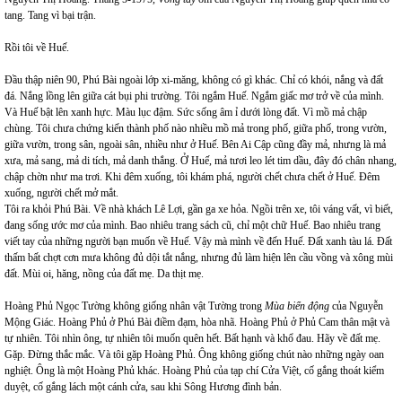
tang. Tang vì bại trận.
Rồi tôi về Huế.
Đầu thập niên 90, Phú Bài ngoài lớp xi-măng, không có gì khác. Chỉ có khói, nắng và đất
đá. Nắng lồng lên giữa cát bụi phi trường. Tôi ngắm Huế. Ngắm giấc mơ trở về của mình.
Và Huế bật lên xanh hực. Màu lục đậm. Sức sống âm ỉ dưới lòng đất. Vì mồ mả chập
chùng. Tôi chưa chứng kiến thành phố nào nhiều mồ mả trong phố, giữa phố, trong vườn,
giữa vườn, trong sân, ngoài sân, nhiều như ở Huế. Bên Ai Cập cũng đầy mả, nhưng là mả
xưa, mả sang, mả di tích, mả danh thắng. Ở Huế, mả tươi leo lét tim dầu, đây đó chân nhang,
chập chờn như ma trơi. Khi đêm xuống, tôi khám phá, người chết chưa chết ở Huế. Đêm
xuống, người chết mở mắt.
Tôi ra khỏi Phú Bài. Về nhà khách Lê Lợi, gần ga xe hỏa. Ngồi trên xe, tôi váng vất, vì biết,
đang sống ước mơ của mình. Bao nhiêu trang sách cũ, chỉ một chữ Huế. Bao nhiêu trang
viết tay của những người bạn muốn về Huế. Vậy mà mình về đến Huế. Đất xanh tàu lá. Đất
thấm bất chợt cơn mưa không đủ dội tắt nắng, nhưng đủ làm hiện lên cầu vồng và xông mùi
đất. Mùi oi, hăng, nồng của đất mẹ. Da thịt mẹ.
Hoàng Phủ Ngọc Tường không giống nhân vật Tường trong
Mùa biển động
của Nguyễn
Mộng Giác. Hoàng Phủ ở Phú Bài điềm đạm, hòa nhã. Hoàng Phủ ở Phủ Cam thân mật và
tự nhiên. Tôi nhìn ông, tự nhiên tôi muốn quên hết. Bất hạnh và khổ đau. Hãy về đất mẹ.
Gặp. Đừng thắc mắc. Và tôi gặp Hoàng Phủ. Ông không giống chút nào những ngày oan
nghiệt. Ông là một Hoàng Phủ khác. Hoàng Phủ của tạp chí Cửa Việt, cố gắng thoát kiểm
duyệt, cố gắng lách một cánh cửa, sau khi Sông Hương đình bản.