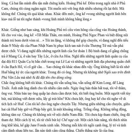
lòng. Cả hai lần mình đều tận mắt chứng kiến. Hoàng Phủ kể. Đêm trong ngôi nhà ở Phủ
Cam, chúng tôi cùng ngậm ngùi. Tôi muốn nói với ông thật nhiều nhưng rồi lại thôi. Mà
không thể. Chúng tôi quá khác nhau. Khác đến mức, ông kể «vong những người lính bên
kia» mà lỗ tai tôi nghe thành «vong lính mình không bằng lòng.»
Khác. Giống như ban sáng, khi Hoàng Phủ trỏ cửa vòm hông của cổng vào Hoàng thành,
lối cho voi vào, ông kể: «Tết Mậu Thân, em mình, Hoàng Phủ Ngọc Phan và biệt động nội
thành trú bom dưới vòm nì…» Tôi im lặng, vì không thể góp chuyện, vì đang nghĩ đến tiểu
đoàn 9 Nhảy dù của Phan Nhật Nam bị phục kích tan nát ở cửa Thượng Tứ mà vẫn phá
được chốt. Vì đang nghĩ đến những người lính của Sư đoàn 1 Bộ binh đang cố gắng chống
trả ở Mang Cá, ở sân bay Tây Lộc, ở cửa An Hòa. Nghĩ đến những người lính quân cụ của
đại đội 811 Quân Cụ bị bắn chết trong trại Lê Lai và những người lính địa phương quân chết
ở cầu Bạch Hổ, vì cố giữ cầu… Sao chúng tôi khác nhau đến vậy. Ông không biết là tôi nhớ
Huế bằng ký ức của người khác. Trong đó có ông. Nhưng tôi không nhớ
Ngôi sao trên đỉnh
Phú Văn Lâu
mà nhớ
Ai đã đặt tên cho dòng sông
.
Chắc ông không biết tôi khác. Chúng tôi vẫn uống bia, vẫn uống đế Kim Long, đế Làng
Truồi. Ánh mắt ông dành cho tôi nhiều cảm mến. Ngày ông bán thân bất toại, tôi về thăm,
ông vui. Nhìn bàn tay ông quắp lại chưa cầm được bút, tôi biết ông buồn. Một người viết tùy
bút, mà không viết được nữa, lấy gì trút hồn? Khi chưa liệt, ông hay kể cho tôi nghe về di
tích lịch sử Huế. Còn tôi kể cho ông nghe chuyện Tây. Nhưng giữa những câu chuyện, giữa
hai cái Huế bây giờ và Pháp bây giờ, là một khoảng trống. Trống rỗng. Không tiếng động,
không tâm sự. Chúng tôi không nói về nội chiến Nam-Bắc. Tôi chưa kịp tham chiến, ông đã
tham dự. Một cách lý trí, tôi từ chối bút ký
Chế ngự cát
.
Một cách bản năng, tôi thích nhìn
ông khề khà, kể gặp Jane Fonda xinh xắn. Nhưng mỗi khi tôi ngồi cạnh ông, lý trí và tình
cảm đánh nhau liên tục, lần nào tình cảm cũng thắng. Chiến thắng này là của ông.