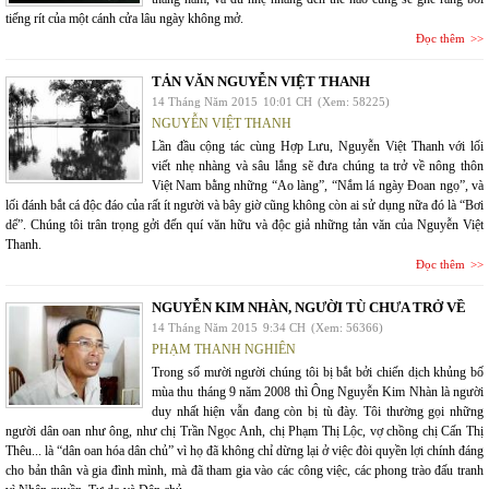
tiếng rít của một cánh cửa lâu ngày không mở.
Đọc thêm
TẢN VĂN NGUYỄN VIỆT THANH
14 Tháng Năm 2015
10:01 CH
(Xem: 58225)
NGUYỄN VIỆT THANH
Lần đầu cộng tác cùng Hợp Lưu, Nguyễn Việt Thanh với lối
viết nhẹ nhàng và sâu lắng sẽ đưa chúng ta trở về nông thôn
Việt Nam bằng những “Ao làng”, “Nắm lá ngày Đoan ngọ”, và
lối đánh bắt cá độc đáo của rất ít người và bây giờ cũng không còn ai sử dụng nữa đó là “Bơi
dể”. Chúng tôi trân trọng gởi đến quí văn hữu và độc giả những tản văn của Nguyễn Việt
Thanh.
Đọc thêm
NGUYỄN KIM NHÀN, NGƯỜI TÙ CHƯA TRỞ VỀ
14 Tháng Năm 2015
9:34 CH
(Xem: 56366)
PHẠM THANH NGHIÊN
Trong số mười người chúng tôi bị bắt bởi chiến dịch khủng bố
mùa thu tháng 9 năm 2008 thì Ông Nguyễn Kim Nhàn là người
duy nhất hiện vẫn đang còn bị tù đày. Tôi thường gọi những
người dân oan như ông, như chị Trần Ngọc Anh, chị Phạm Thị Lộc, vợ chồng chị Cấn Thị
Thêu... là “dân oan hóa dân chủ” vì họ đã không chỉ dừng lại ở việc đòi quyền lợi chính đáng
cho bản thân và gia đình mình, mà đã tham gia vào các công việc, các phong trào đấu tranh