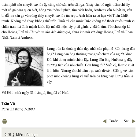
thành phố nào chuyến xe lửa ấy cũng chờ sẵn trên sân ga. Nhảy tàu, bỏ ngũ, thậm chí lấy
một cô gái vừa quen biết, hòng xin thêm ít phép, tìm cách hoãn, Andreas vẫn bị bắt lại, vẫn
bị dẫn ra sân ga và trông thấy chuyến xe lửa túc trực. Anh hiểu ra có hẹn với Thần Chiến
tranh. Không thể chạy, không thể trốn. Tuổi trẻ của nước Đức không thể thoát chiến tranh vì
chiến tranh là định mệnh khốc liệt mà dân tộc này phải gánh, vì đã đi tìm. Tôi chưa kịp kể
cho Hoàng Phủ về
Chuyến xe lửa đến đúng giờ
, chưa kịp nói với ông: Hoàng Phủ và Phan
Nhật Nam là Andreas.
Lưng trần là khoảng thân đẹp nhất của phụ nữ. Còn lưng đàn
ông? Lưng đàn ông thường mang vết chém của người khác.
Đôi khi do tự mình chém lấy. Lưng đàn ông Huế mang đầy
thương tích của nội chiến. Còn lưng tôi? Viết ký, là trục xuất
linh hồn. Nhưng tôi chỉ dám trục xuất dè sẻn. Giống vén áo,
phơi một khoảng lưng và viết trên da lưng này. Lưng trần là
vậy.
Võ Đình chết ngày 31 tháng 5, ông đã về Huế.
Trần Vũ
Paris 31 tháng 7-2009
Trước
Sau
Gửi ý kiến của bạn