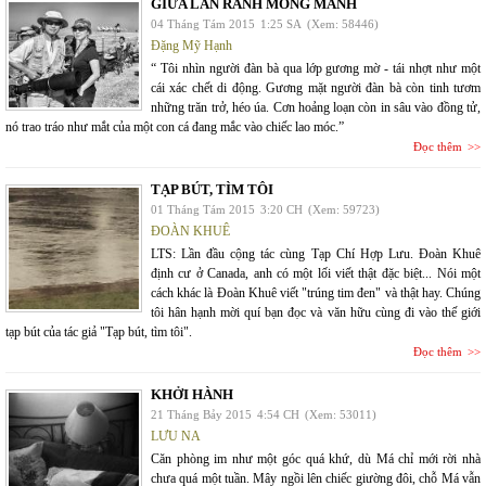
GIỮA LẰN RANH MONG MANH
04 Tháng Tám 2015
1:25 SA
(Xem: 58446)
Đặng Mỹ Hạnh
“ Tôi nhìn người đàn bà qua lớp gương mờ - tái nhợt như một
cái xác chết di động. Gương mặt người đàn bà còn tinh tươm
những trăn trở, héo úa. Cơn hoảng loạn còn in sâu vào đồng tử,
nó trao tráo như mắt của một con cá đang mắc vào chiếc lao móc.”
Đọc thêm
TẠP BÚT, TÌM TÔI
01 Tháng Tám 2015
3:20 CH
(Xem: 59723)
ĐOÀN KHUÊ
LTS: Lần đầu cộng tác cùng Tạp Chí Hợp Lưu. Đoàn Khuê
định cư ở Canada, anh có một lối viết thật đặc biệt... Nói một
cách khác là Đoàn Khuê viết "trúng tim đen" và thật hay. Chúng
tôi hân hạnh mời quí bạn đọc và văn hữu cùng đi vào thế giới
tạp bút của tác giả "Tạp bút, tìm tôi".
Đọc thêm
KHỞI HÀNH
21 Tháng Bảy 2015
4:54 CH
(Xem: 53011)
LƯU NA
Căn phòng im như một góc quá khứ, dù Má chỉ mới rời nhà
chưa quá một tuần. Mây ngồi lên chiếc giường đôi, chỗ Má vẫn