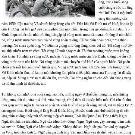
ông, trong buổi sáng
cuối cùng trước khi ông
rời Huế. Đó là một buổi
sáng tinh sương của
năm 1950. Cậu trai họ Võ sẽ trôi băng băng vào đời. Đến khi Võ Đình trở về Huế, ông ra lại
cửa Thượng Tứ bấy giờ vừa trúng pháo xập một phần, trông như gã khổng lồ cụt đầu. Võ
Đình đi qua chiếc cầu nhỏ, rồi ông bắt gặp lại vũng nước mưa năm xưa, rõ ràng là nó, chính
nó, vũng nước mưa năm nào, và nó cũng nhận ra ông. Cả hai nhìn nhau rưng rưng thân
thương. Nó chưa quên ông. Võ Đình tả giống như ông đang khóc với nó. Tôi cũng «trở về»
sau thật nhiều năm xa cách. Tôi cũng 17 tuổi ngày ra đi. Tôi tìm ra vũng nước mưa không
khó khăn. Tôi nhận ra vũng nước mưa ấy. Vũng nước mưa của Võ Đình, không thể lẫn với
vũng nước mưa nào khác. Nó cũng nhận ra tôi, chuyên nhớ Huế của người khác. Nó phản
chiếu ánh mắt tôi còn quyến luyến quê. Vũng nước mưa lớn hơn xưa, lớn hơn trong truyện
Võ Đình nhiều lắm, nó lan ra một khoảng lớn, phản chiếu phân nửa cửa Thượng Tứ đã xây
lại, đắp lại. Vũng nước mưa đã lớn lên, như tôi. Tôi đứng ngắm nó cho đến khi chạng vạng
và nó thu mình lại dưới sắc ám.
Tôi không còn nhớ rõ là buổi sáng nào nữa, những ngày ở Huế đầy mộng mị, nửa thiêng
liêng, nửa phù du, vừa quá khứ, vừa thực tại, với ý thức tất cả sắp biến mất. Chỉ cần tôi thở,
thời gian sẽ thu ngắn lại và tôi sẽ phải rời khỏi Huế để sẽ phải sống lây lất, vật vạ bằng ký ức
của người khác. Buổi sáng ở lăng Khải Định, bừng lên sắc xanh của Huế mà đứng từ trên
lăng nhìn xuống, thấy núi đồi trùng điệp với tượng Phật Bà Quan Âm. Trông thấy Ngụy
Ngữ, tôi nhận ra tức khắc: Ngữ của
Mùa biển động
. Ngụy Ngữ cao, gầy, xương, trầm mặc
và suy tư. Đúng Ngữ của
Mùa biển động
. Không thể sai. Ngữ, tác giả
Con thú tật nguyền
và
Vòng hoa cho lãnh tụ
. Ngữ của gia đình ông Văn mà Diễm yêu da diết, yêu si mê, trong