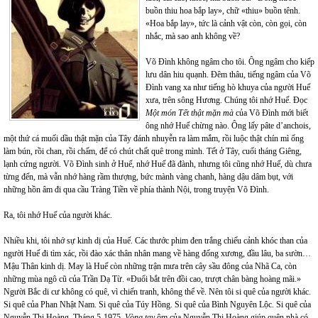
buồn thiu hoa bắp lay»,
chữ «thiu» buồn tênh.
«Hoa bắp lay», tức là cảnh vật còn, còn gọi, còn
nhắc, mà sao anh không về?
Võ Đình không ngâm cho tôi. Ông ngâm cho kiếp
lưu dân hiu quạnh. Đêm thâu, tiếng ngâm của Võ
Đình vang xa như tiếng hò khuya của người Huế
xưa, trên sông Hương. Chúng tôi nhớ Huế. Đọc
Một món Tết thật mặn mà
của Võ Đình mới biết
ông nhớ Huế chừng nào. Ông lấy pâte d’anchois,
một thứ cá muối dầu thật mặn của Tây đánh nhuyễn ra làm mắm, rồi luộc thật chín mì ống
làm bún, rồi chan, rồi chấm, để có chút chất quê trong mình. Tết ở Tây, cuối tháng Giêng,
lạnh cứng người. Võ Đình sinh ở Huế, nhớ Huế đã đành, nhưng tôi cũng nhớ Huế, dù chưa
từng đến, mà vẫn nhớ hàng rầm thượng, bức mành vàng chanh, hàng dậu dâm bụt, với
những hồn âm đi qua cầu Tràng Tiền về phía thành Nội, trong truyện Võ Đình.
Ra, tôi nhớ Huế của người khác.
Nhiều khi, tôi nhớ sự kinh dị của Huế. Các thước phim đen trắng chiếu cảnh khóc than của
người Huế đi tìm xác, rồi đào xác thân nhân mang về hàng đống xương, đầu lâu, ba sườn…
Mậu Thân kinh dị. May là Huế còn những trận mưa trên cây sầu đông của Nhã Ca, còn
những mùa ngô cũ của Trần Dạ Từ. «Đuổi bắt trên đồi cao, trượt chân bàng hoàng mãi.»
Người Bắc di cư không có quê, vì chiến tranh, không thể về. Nên tôi si quê của người khác.
Si quê của Phan Nhật Nam. Si quê của Túy Hồng. Si quê của Bình Nguyên Lộc. Si quê của
Nguyễn Thị Hoàng. Tháng 5-1975,
Vòng tay
ôm của Nguyễn Thị Hoàng giúp quên nhà có