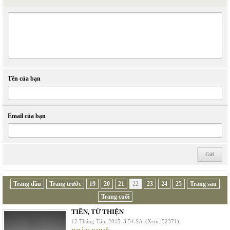
Tên của bạn
Email của bạn
Trang đầu
Trang trước
19
20
21
22
23
24
25
Trang sau
Trang cuối
TIỀN, TỪ THIỆN
12 Tháng Tám 2015
3:54 SA
(Xem: 52371)