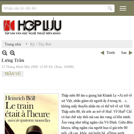
›
Trang nhà
Ký / Tùy Bút
Trước
Sau
Lưng Trần
12 Tháng Mười Một 2009
12:00 SA
(Xem: 34488)
TRẦN VŨ
Thập niên 80 âm u giọng hát Khánh Ly «Ai trở về
xứ Việt, nhắn giùm tôi người ấy ở trong tù…»,
không mấy thuyền nhân tin có thể trở về xứ Việt.
Thập niên 80, tôi ước ao trở về Huế. Về Huế! Chỉ
có hai chữ này thôi mà sao âm vang cả hồn mình.
Âm vang như tiếng ngâm của Võ Đình. Giữa đêm
khuya, tiếng ngâm của người họa sĩ già trên 60
tuổi, cất cao, khỏe, mà buồn bã. «Dòng nước