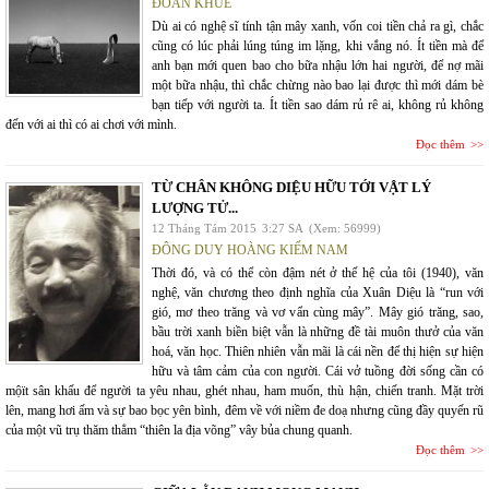
ĐOÀN KHUÊ
Dù ai có nghệ sĩ tính tận mây xanh, vốn coi tiền chả ra gì, chắc
cũng có lúc phải lúng túng im lặng, khi vắng nó. Ít tiền mà để
anh bạn mới quen bao cho bữa nhậu lớn hai người, để nợ mãi
một bữa nhậu, thì chắc chừng nào bao lại được thì mới dám bè
bạn tiếp với người ta. Ít tiền sao dám rủ rê ai, không rủ không
đến với ai thì có ai chơi với mình.
Đọc thêm
TỪ CHÂN KHÔNG DIỆU HỮU TỚI VẬT LÝ
LƯỢNG TỬ...
12 Tháng Tám 2015
3:27 SA
(Xem: 56999)
ĐÔNG DUY HOÀNG KIẾM NAM
Thời đó, và có thể còn đậm nét ở thế hệ của tôi (1940), văn
nghệ, văn chương theo định nghĩa của Xuân Diệu là “run với
gió, mơ theo trăng và vơ vẩn cùng mây”. Mây gió trăng, sao,
bầu trời xanh biền biệt vẫn là những đề tài muôn thưở của văn
hoá, văn học. Thiên nhiên vẫn mãi là cái nền để thị hiện sự hiện
hữu và tâm cảm của con người. Cái vở tuồng đời sống cần có
mộït sân khấu để người ta yêu nhau, ghét nhau, ham muốn, thù hận, chiến tranh. Mặt trời
lên, mang hơi ấm và sự bao bọc yên bình, đêm về với niềm đe doạ nhưng cũng đầy quyến rũ
của một vũ trụ thăm thẳm “thiên la địa võng” vây bủa chung quanh.
Đọc thêm