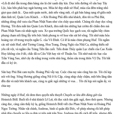
«Lối đi nhỏ lẫn trong đám hàng rào lá chè xanh dày kín. Dọc trên đường về sân bay Tây
Lộc, hào bên phải bay ngát hương sen. Mùa hè đẹp nhất xứ Huế, mùa của đêm trăng nhỏ
giọt qua cành lá... Qua một quán nước, ánh nến vàng mệt, cô gái bán hàng rạng rỡ giữa một
đám lính trẻ, Quán Lưu Khách…» Khi Hoàng Phủ đến nhà khách, đón tôi ra Phú Bài,
những dòng chữ xưa của Phan Nhật Nam như còn chảy qua mình. Chúng tôi chạy dọc sông
Hương. Tôi đưa mắt tìm Quán Lưu Khách, đưa mắt tìm những hạt cườm đỏ chấm đen mà
Phan Nhật Nam cúi nhặt ngày xưa. Xe qua trường Quốc học gạch son, tôi ngắm bầy chim
phụng chạm nổi lộng lẫy trên bức bình phong to vẽ hoa văn sát bờ sông. Tôi nhớ màu hỏa
hoàng rực rỡ trong truyện ngắn G. của Võ Đình. Có lẽ là màu chim phụng Huế. Tôi ngắm
các nữ sinh Huế, nhớ Tương Giang, Hoa Trang, Dung Nghi của Nhã Ca, những thiếu nữ
yêu rất vội, và ngắm cầu Tràng Tiền lần cuối. Tiểu đoàn Thủy quân Lục chiến của Cao Xuân
Huy không còn ở đó, chắc đã ra Cửa Việt hay rút về Thuận An. Tôi nhớ mái tóc bạc của
Trần Vàng Sao, nhớ cây đa trắng trong vườn nhà ông, thỏm sâu trong thôn Vỹ Dạ. Tôi bắt
đầu có ký ức.
Sân bay Phú Bài cam tuyền. Hoàng Phủ vẫy tay. Cuộc chia tay nào cũng bịn rịn. Tôi chỉ kịp
nói với ông: Sông Hương giống sông Nil ở Ai Cập, cùng nhịp chảy chậm, một bên lăng tẩm
đền đài và một bên khách sạn, cùng ru giấc ngủ những vì vua… Tôi chỉ kịp nói ngần ấy, và
chia tay.
Những ngày ở Huế, tôi đem theo quyển tiểu thuyết
Chuyến xe lửa đến đúng giờ
của
Heinrich Böll. Buổi tối ở nhà khách Lê Lợi, tôi đọc sách tìm giấc ngủ, theo thói quen. Nhưng
càng đọc, càng cảm thấy kỳ lạ, giống Heinrich Böll viết cho Phan Nhật Nam và Hoàng Phủ
Ngọc Tường. Nhân vật chính, Andreas, binh sĩ quân đội Đức, về phép nhưng rồi hết phép
phải đón chuyến xe lửa ra đơn vị trên mặt trận Nga. Andreas tìm đủ cách để trốn, nhưng đến