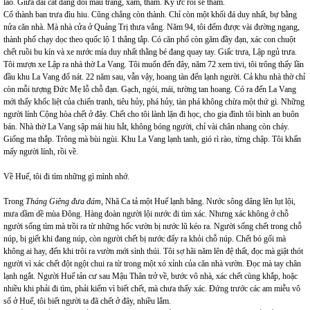
lão. Giữa dải cát đang đổi màu trắng, xám, thâm. Ký ức rồi sẽ thâm.
Cổ thành ban trưa đìu hiu. Cũng chẳng còn thành. Chỉ còn một khối đá duy nhất, bự bằng
nửa căn nhà. Mà nhà cửa ở Quảng Trị thưa vắng. Năm 94, tôi đếm được vài đường ngang,
thành phố chạy dọc theo quốc lộ 1 thẳng tắp. Có căn phố còn găm đầy đạn, xác con chuột
chết ruồi bu kín và xe nước mía duy nhất thằng bé đang quay tay. Giấc trưa, Lập ngủ trưa.
Tôi mượn xe Lập ra nhà thờ La Vang. Tôi muốn đến đây, năm 72 xem tivi, tôi trông thấy lần
đầu khu La Vang đổ nát. 22 năm sau, vẫn vậy, hoang tàn đến lạnh người. Cả khu nhà thờ chỉ
còn mỗi tượng Đức Mẹ lỗ chỗ đạn. Gạch, ngói, mái, tường tan hoang. Có ra đến La Vang
mới thấy khốc liệt của chiến tranh, tiêu hủy, phá hủy, tàn phá không chừa một thứ gì. Những
người lính Cộng hòa chết ở đây. Chết cho tôi lành lặn đi học, cho gia đình tôi bình an buôn
bán. Nhà thờ La Vang sập mái hiu hắt, không bóng người, chỉ vài chân nhang còn cháy.
Giống ma thắp. Trông mà bùi ngùi. Khu La Vang lạnh tanh, gió rì rào, từng chập. Tôi khấn
mấy người lính, rồi về.
Về Huế, tôi đi tìm những gì mình nhớ.
Trong
Tháng Giêng đưa đám
, Nhã Ca tả một Huế lạnh băng. Nước sông dâng lên lụt lội,
mưa dầm dề mùa Đông. Hàng đoàn người lội nước đi tìm xác. Nhưng xác không ở chỗ
người sống tìm mà trồi ra từ những hốc vườn bị nước lũ kéo ra. Người sống chết trong chỗ
núp, bị giết khi đang núp, còn người chết bị nước đẩy ra khỏi chỗ núp. Chết bó gối mà
không ai hay, đến khi trôi ra vườn mới sình thúi. Tôi sợ hãi năm lên đệ thất, đọc mà giật thót
người vì xác chết đột ngột chui ra từ trong một xó xỉnh của căn nhà vườn. Đọc mà tay chân
lạnh ngắt. Người Huế tản cư sau Mậu Thân trở về, bước vô nhà, xác chết cùng khắp, hoặc
nhiều khi phải đi tìm, phải kiếm vì biết chết, mà chưa thấy xác. Đứng trước các am miễu vô
số ở Huế, tôi biết người ta đã chết ở đây, nhiều lắm.