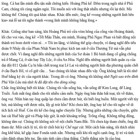
lòng. Cả hai lần mình đều tận mắt chứng kiến. Hoàng Phủ kể. Đêm trong ngôi nhà ở Phủ
Cam, chúng tôi cùng ngậm ngùi. Tôi muốn nói với ông thật nhiều nhưng rồi lại thôi. Mà
không thể. Chúng tôi quá khác nhau. Khác đến mức, ông kể «vong những người lính bên
kia» mà lỗ tai tôi nghe thành «vong lính mình không bằng lòng.»
Khác. Giống như ban sáng, khi Hoàng Phủ trỏ cửa vòm hông của cổng vào Hoàng thành,
lối cho voi vào, ông kể: «Tết Mậu Thân, em mình, Hoàng Phủ Ngọc Phan và biệt động nội
thành trú bom dưới vòm nì…» Tôi im lặng, vì không thể góp chuyện, vì đang nghĩ đến tiểu
đoàn 9 Nhảy dù của Phan Nhật Nam bị phục kích tan nát ở cửa Thượng Tứ mà vẫn phá
được chốt. Vì đang nghĩ đến những người lính của Sư đoàn 1 Bộ binh đang cố gắng chống
trả ở Mang Cá, ở sân bay Tây Lộc, ở cửa An Hòa. Nghĩ đến những người lính quân cụ của
đại đội 811 Quân Cụ bị bắn chết trong trại Lê Lai và những người lính địa phương quân chết
ở cầu Bạch Hổ, vì cố giữ cầu… Sao chúng tôi khác nhau đến vậy. Ông không biết là tôi nhớ
Huế bằng ký ức của người khác. Trong đó có ông. Nhưng tôi không nhớ
Ngôi sao trên đỉnh
Phú Văn Lâu
mà nhớ
Ai đã đặt tên cho dòng sông
.
Chắc ông không biết tôi khác. Chúng tôi vẫn uống bia, vẫn uống đế Kim Long, đế Làng
Truồi. Ánh mắt ông dành cho tôi nhiều cảm mến. Ngày ông bán thân bất toại, tôi về thăm,
ông vui. Nhìn bàn tay ông quắp lại chưa cầm được bút, tôi biết ông buồn. Một người viết tùy
bút, mà không viết được nữa, lấy gì trút hồn? Khi chưa liệt, ông hay kể cho tôi nghe về di
tích lịch sử Huế. Còn tôi kể cho ông nghe chuyện Tây. Nhưng giữa những câu chuyện, giữa
hai cái Huế bây giờ và Pháp bây giờ, là một khoảng trống. Trống rỗng. Không tiếng động,
không tâm sự. Chúng tôi không nói về nội chiến Nam-Bắc. Tôi chưa kịp tham chiến, ông đã
tham dự. Một cách lý trí, tôi từ chối bút ký
Chế ngự cát
.
Một cách bản năng, tôi thích nhìn
ông khề khà, kể gặp Jane Fonda xinh xắn. Nhưng mỗi khi tôi ngồi cạnh ông, lý trí và tình
cảm đánh nhau liên tục, lần nào tình cảm cũng thắng. Chiến thắng này là của ông.