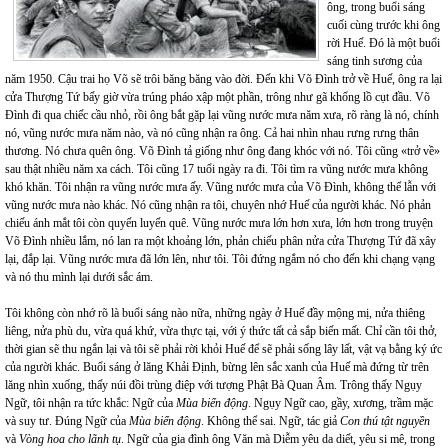
ông, trong buổi sáng
cuối cùng trước khi ông
rời Huế. Đó là một buổi
sáng tinh sương của
năm 1950. Cậu trai họ Võ sẽ trôi băng băng vào đời. Đến khi Võ Đình trở về Huế, ông ra lại
cửa Thượng Tứ bấy giờ vừa trúng pháo xập một phần, trông như gã khổng lồ cụt đầu. Võ
Đình đi qua chiếc cầu nhỏ, rồi ông bắt gặp lại vũng nước mưa năm xưa, rõ ràng là nó, chính
nó, vũng nước mưa năm nào, và nó cũng nhận ra ông. Cả hai nhìn nhau rưng rưng thân
thương. Nó chưa quên ông. Võ Đình tả giống như ông đang khóc với nó. Tôi cũng «trở về»
sau thật nhiều năm xa cách. Tôi cũng 17 tuổi ngày ra đi. Tôi tìm ra vũng nước mưa không
khó khăn. Tôi nhận ra vũng nước mưa ấy. Vũng nước mưa của Võ Đình, không thể lẫn với
vũng nước mưa nào khác. Nó cũng nhận ra tôi, chuyên nhớ Huế của người khác. Nó phản
chiếu ánh mắt tôi còn quyến luyến quê. Vũng nước mưa lớn hơn xưa, lớn hơn trong truyện
Võ Đình nhiều lắm, nó lan ra một khoảng lớn, phản chiếu phân nửa cửa Thượng Tứ đã xây
lại, đắp lại. Vũng nước mưa đã lớn lên, như tôi. Tôi đứng ngắm nó cho đến khi chạng vạng
và nó thu mình lại dưới sắc ám.
Tôi không còn nhớ rõ là buổi sáng nào nữa, những ngày ở Huế đầy mộng mị, nửa thiêng
liêng, nửa phù du, vừa quá khứ, vừa thực tại, với ý thức tất cả sắp biến mất. Chỉ cần tôi thở,
thời gian sẽ thu ngắn lại và tôi sẽ phải rời khỏi Huế để sẽ phải sống lây lất, vật vạ bằng ký ức
của người khác. Buổi sáng ở lăng Khải Định, bừng lên sắc xanh của Huế mà đứng từ trên
lăng nhìn xuống, thấy núi đồi trùng điệp với tượng Phật Bà Quan Âm. Trông thấy Ngụy
Ngữ, tôi nhận ra tức khắc: Ngữ của
Mùa biển động
. Ngụy Ngữ cao, gầy, xương, trầm mặc
và suy tư. Đúng Ngữ của
Mùa biển động
. Không thể sai. Ngữ, tác giả
Con thú tật nguyền
và
Vòng hoa cho lãnh tụ
. Ngữ của gia đình ông Văn mà Diễm yêu da diết, yêu si mê, trong