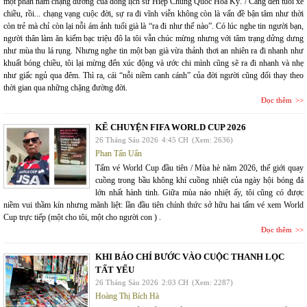
một phần năm chặng đường của dòng lịch sử Hiệp Chủng Quốc Hoa Kỳ. / Càng đến tuổi xế
chiều, rồi... chạng vạng cuộc đời, sự ra đi vĩnh viễn không còn là vấn đề bận tâm như thời
còn trẻ mà chỉ còn lại nỗi ám ảnh tuổi già là “ra đi như thế nào”. Có lúc nghe tin người bạn,
người thân làm ăn kiếm bạc triệu đô la tôi vẫn chúc mừng nhưng với tâm trạng dửng dưng
như mùa thu lá rụng. Nhưng nghe tin một bạn già vừa thảnh thơi an nhiên ra đi nhanh như
khuất bóng chiều, tôi lại mừng đến xúc động và ước chi mình cũng sẽ ra đi nhanh và nhẹ
như giấc ngủ qua đêm. Thì ra, cái “nỗi niềm canh cánh” của đời người cũng đổi thay theo
thời gian qua những chặng đường đời.
Đọc thêm
KỂ CHUYỆN FIFA WORLD CUP 2026
26 Tháng Sáu 2026
4:45 CH
(Xem: 2636)
Phan Tấn Uẩn
Tấm vé World Cup đầu tiên / Mùa hè năm 2026, thế giới quay
cuồng trong bầu không khí cuồng nhiệt của ngày hội bóng đá
lớn nhất hành tinh. Giữa mùa náo nhiệt ấy, tôi cũng có được
niềm vui thầm kín nhưng mãnh liệt: lần đầu tiên chính thức sở hữu hai tấm vé xem World
Cup trực tiếp (một cho tôi, một cho người con ) .
Đọc thêm
KHI BÁO CHÍ BƯỚC VÀO CUỘC THANH LỌC
TẤT YẾU
26 Tháng Sáu 2026
2:03 CH
(Xem: 2287)
Hoàng Thị Bích Hà