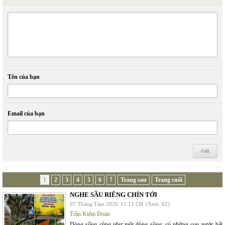
Tên của bạn
Email của bạn
1
2
3
4
5
6
7
Trang sau
Trang cuối
NGHE SẦU RIÊNG CHÍN TỚI
07 Tháng Tám 2026
11:11 CH
(Xem: 62)
Trần Kiêm Đoàn
Dòng sống cũng như một dòng sông; có những con nước bất