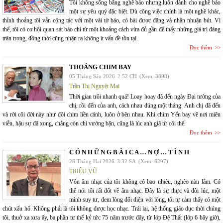
Tôi không sống bằng nghề báo nhưng luôn dành cho nghề báo
một sự yêu quý đặc biệt. Dù công việc chính là một nghề khác,
thỉnh thoảng tôi vẫn cộng tác với một vài tờ báo, có bài được đăng và nhận nhuận bút. Vì
thế, tôi có cơ hội quan sát báo chí từ một khoảng cách vừa đủ gần để thấy những giá trị đáng
trân trọng, đồng thời cũng nhận ra không ít vấn đề tồn tại.
Đọc thêm
THOÁNG CHIM BAY
05 Tháng Sáu 2026
2:52 CH
(Xem: 3898)
Trần Thị Nguyệt Mai
Thời gian trôi nhanh quá! Loay hoay đã đến ngày Đại tường của
chị, rồi đến của anh, cách nhau đúng một tháng. Anh chị đã đến
và rời cõi đời này như đôi chim liền cánh, luôn ở bên nhau. Khi chim Yến bay về nơi miên
viễn, hậu sự đã xong, chẳng còn chi vướng bận, cũng là lúc anh giã từ cõi thế.
Đọc thêm
C Ó N H Ữ N G B À I C A … N Ợ … T Ì N H
28 Tháng Hai 2026
3:32 SA
(Xem: 6297)
TRIỆU VŨ
Vốn âm nhạc của tôi không có bao nhiêu, nghèo nàn lắm. Có
thể nói tôi rất dốt về âm nhạc. Đây là sự thực và đôi lúc, một
mình suy tư, đem lòng đối diện với lòng, tôi tự cảm thấy có một
chút xấu hổ. Không phải là tôi không được học nhạc. Trái lại, hệ thống giáo dục thời chúng
tôi, thuở xa xưa ấy, ba phần tư thế kỷ tức 75 năm trước đây, từ lớp Đệ Thất (lớp 6 bây giờ),