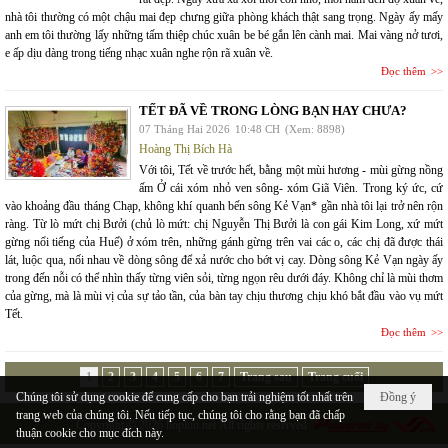
nhà tôi thường có một chậu mai đẹp chưng giữa phòng khách thật sang trọng. Ngày ấy mấy
anh em tôi thường lấy những tấm thiệp chúc xuân be bé gắn lên cành mai. Mai vàng nở tươi,
e ấp dịu dàng trong tiếng nhạc xuân nghe rộn rã xuân về.
Đọc thêm
TẾT ĐÃ VỀ TRONG LÒNG BẠN HAY CHƯA?
07 Tháng Hai 2026
10:48 CH
(Xem: 8898)
Hoàng Thị Bích Hà
Với tôi, Tết về trước hết, bằng một mùi hương - mùi gừng nồng
ấm Ở cái xóm nhỏ ven sông- xóm Giã Viên. Trong ký ức, cứ
vào khoảng đầu tháng Chạp, không khí quanh bến sông Kẻ Vạn* gần nhà tôi lại trở nên rộn
ràng. Từ lò mứt chị Bưởi (chủ lò mứt: chị Nguyễn Thị Bưởi là con gái Kim Long, xứ mứt
gừng nổi tiếng của Huế) ở xóm trên, những gánh gừng trên vai các o, các chị đã được thái
lát, luộc qua, nối nhau về dòng sông để xả nước cho bớt vị cay. Dòng sông Kẻ Vạn ngày ấy
trong đến nỗi có thể nhìn thấy từng viên sỏi, từng ngọn rêu dưới đáy. Không chỉ là mùi thơm
của gừng, mà là mùi vị của sự tảo tần, của bàn tay chịu thương chịu khó bắt đầu vào vụ mứt
Tết.
Đọc thêm
1
2
3
4
5
6
7
Trang sau
Trang cuối
Chúng tôi sử dụng cookie để cung cấp cho bạn trải nghiệm tốt nhất trên
Đồng ý
trang web của chúng tôi. Nếu tiếp tục, chúng tôi cho rằng bạn đã chấp
Copyright © 2026
hopluu.net
All rights reserved
thuận cookie cho mục đích này.