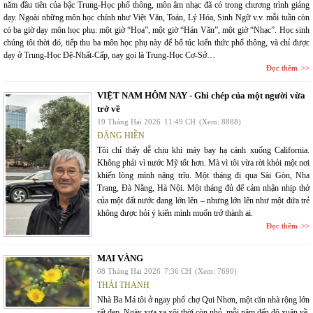
năm đầu tiên của bậc Trung-Học phổ thông, môn âm nhạc đã có trong chương trình giảng
dạy. Ngoài những môn học chính như Việt Văn, Toán, Lý Hóa, Sinh Ngữ v.v. mỗi tuần còn
có ba giờ dạy môn học phụ: một giờ “Họa”, một giờ “Hán Văn”, một giờ “Nhạc”. Học sinh
chúng tôi thời đó, tiếp thu ba môn học phụ này để bổ túc kiến thức phổ thông, và chỉ được
dạy ở Trung-Học Đệ-Nhất-Cấp, nay gọi là Trung-Học Cơ-Sở…
Đọc thêm
VIỆT NAM HÔM NAY - Ghi chép của một người vừa
trở về
19 Tháng Hai 2026
11:49 CH
(Xem: 8888)
ĐẶNG HIỀN
Tôi chỉ thấy dễ chịu khi máy bay hạ cánh xuống California.
Không phải vì nước Mỹ tốt hơn. Mà vì tôi vừa rời khỏi một nơi
khiến lòng mình nặng trĩu. Một tháng đi qua Sài Gòn, Nha
Trang, Đà Nẵng, Hà Nội. Một tháng đủ để cảm nhận nhịp thở
của một đất nước đang lớn lên – nhưng lớn lên như một đứa trẻ
không được hỏi ý kiến mình muốn trở thành ai.
Đọc thêm
MAI VÀNG
08 Tháng Hai 2026
7:36 CH
(Xem: 7690)
THÁI THANH
Nhà Ba Má tôi ở ngay phố chợ Qui Nhơn, một căn nhà rộng lớn
rất đẹp. Ngày xưa xa xôi thời còn nhỏ, mỗi năm đến độ xuân về,