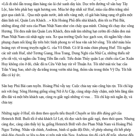
«Lối đi nhỏ lẫn trong đám hàng rào lá chè xanh dày kín. Dọc trên đường về sân bay Tây
Lộc, hào bên phải bay ngát hương sen. Mùa hè đẹp nhất xứ Huế, mùa của đêm trăng nhỏ
giọt qua cành lá... Qua một quán nước, ánh nến vàng mệt, cô gái bán hàng rạng rỡ giữa một
đám lính trẻ, Quán Lưu Khách…» Khi Hoàng Phủ đến nhà khách, đón tôi ra Phú Bài,
những dòng chữ xưa của Phan Nhật Nam như còn chảy qua mình. Chúng tôi chạy dọc sông
Hương. Tôi đưa mắt tìm Quán Lưu Khách, đưa mắt tìm những hạt cườm đỏ chấm đen mà
Phan Nhật Nam cúi nhặt ngày xưa. Xe qua trường Quốc học gạch son, tôi ngắm bầy chim
phụng chạm nổi lộng lẫy trên bức bình phong to vẽ hoa văn sát bờ sông. Tôi nhớ màu hỏa
hoàng rực rỡ trong truyện ngắn G. của Võ Đình. Có lẽ là màu chim phụng Huế. Tôi ngắm
các nữ sinh Huế, nhớ Tương Giang, Hoa Trang, Dung Nghi của Nhã Ca, những thiếu nữ
yêu rất vội, và ngắm cầu Tràng Tiền lần cuối. Tiểu đoàn Thủy quân Lục chiến của Cao Xuân
Huy không còn ở đó, chắc đã ra Cửa Việt hay rút về Thuận An. Tôi nhớ mái tóc bạc của
Trần Vàng Sao, nhớ cây đa trắng trong vườn nhà ông, thỏm sâu trong thôn Vỹ Dạ. Tôi bắt
đầu có ký ức.
Sân bay Phú Bài cam tuyền. Hoàng Phủ vẫy tay. Cuộc chia tay nào cũng bịn rịn. Tôi chỉ kịp
nói với ông: Sông Hương giống sông Nil ở Ai Cập, cùng nhịp chảy chậm, một bên lăng tẩm
đền đài và một bên khách sạn, cùng ru giấc ngủ những vì vua… Tôi chỉ kịp nói ngần ấy, và
chia tay.
Những ngày ở Huế, tôi đem theo quyển tiểu thuyết
Chuyến xe lửa đến đúng giờ
của
Heinrich Böll. Buổi tối ở nhà khách Lê Lợi, tôi đọc sách tìm giấc ngủ, theo thói quen. Nhưng
càng đọc, càng cảm thấy kỳ lạ, giống Heinrich Böll viết cho Phan Nhật Nam và Hoàng Phủ
Ngọc Tường. Nhân vật chính, Andreas, binh sĩ quân đội Đức, về phép nhưng rồi hết phép
phải đón chuyến xe lửa ra đơn vị trên mặt trận Nga. Andreas tìm đủ cách để trốn, nhưng đến