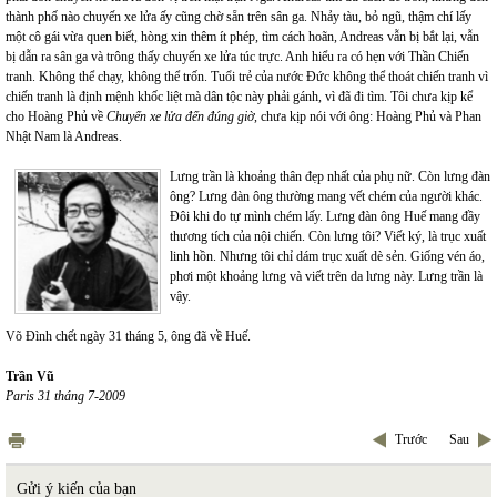
thành phố nào chuyến xe lửa ấy cũng chờ sẵn trên sân ga. Nhảy tàu, bỏ ngũ, thậm chí lấy
một cô gái vừa quen biết, hòng xin thêm ít phép, tìm cách hoãn, Andreas vẫn bị bắt lại, vẫn
bị dẫn ra sân ga và trông thấy chuyến xe lửa túc trực. Anh hiểu ra có hẹn với Thần Chiến
tranh. Không thể chạy, không thể trốn. Tuổi trẻ của nước Đức không thể thoát chiến tranh vì
chiến tranh là định mệnh khốc liệt mà dân tộc này phải gánh, vì đã đi tìm. Tôi chưa kịp kể
cho Hoàng Phủ về
Chuyến xe lửa đến đúng giờ
, chưa kịp nói với ông: Hoàng Phủ và Phan
Nhật Nam là Andreas.
Lưng trần là khoảng thân đẹp nhất của phụ nữ. Còn lưng đàn
ông? Lưng đàn ông thường mang vết chém của người khác.
Đôi khi do tự mình chém lấy. Lưng đàn ông Huế mang đầy
thương tích của nội chiến. Còn lưng tôi? Viết ký, là trục xuất
linh hồn. Nhưng tôi chỉ dám trục xuất dè sẻn. Giống vén áo,
phơi một khoảng lưng và viết trên da lưng này. Lưng trần là
vậy.
Võ Đình chết ngày 31 tháng 5, ông đã về Huế.
Trần Vũ
Paris 31 tháng 7-2009
Trước
Sau
Gửi ý kiến của bạn