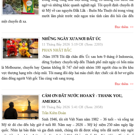
ngờ và những khúc quanh nghiệt ngã. Tôi quyết định chuyến đi
từ Mỹ về cao nguyên Đắk Lắk - Buôn Ma Thuột chỉ trong vòng
mười lăm phút trước một ngọn trào tỉnh cảm đòi hỏi cần đến
một chuyến đi xa.
Đọc thêm
NHỮNG NGÀY XƯA NƠI ĐẤT ÚC
11 Tháng Bảy 2026
5:19 CH
(Xem: 2203)
PHAN NHẬT BẮC
-Năm 1978 Tôi đặt chân đến Úc sau hơn 9 tháng ở Indonesia,
dừng Sydney chuyển tiếp đến Thành phố một ngày có bốn mùa
là Melbourne, chuyến bay Qantas khổng lồ 747 chở một nhóm 100 người chia ra lên khu
vực thượng hạng trên chóp mũi. Tôi mang đôi dép hai màu chiếc đực chiếc cái đi bơ vơ giữa
đám đông người Việt gốc Tàu cùng vali sang trọng.
Đọc thêm
CÁM ƠN ĐẤT NƯỚC HOA KỲ - THANK YOU,
AMERICA
08 Tháng Bảy 2026
5:41 CH
(Xem: 2058)
Trần Kiêm Đoàn
Sinh 1946, tôi rời Việt Nam năm 1982 – 36 tuổi – và sống tại
Mỹ từ đó cho đến bây giờ ở tuổi 80. Năm nay – 2026 – Mỹ kỷ niệm 250 năm ngày lập
quốc. Nhìn lại bản thân và gia đình mình, chúng tôi đã được sống trên đất nước này ngót