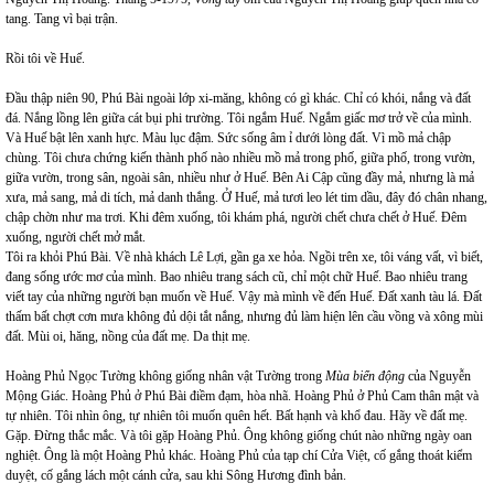
tang. Tang vì bại trận.
Rồi tôi về Huế.
Đầu thập niên 90, Phú Bài ngoài lớp xi-măng, không có gì khác. Chỉ có khói, nắng và đất
đá. Nắng lồng lên giữa cát bụi phi trường. Tôi ngắm Huế. Ngắm giấc mơ trở về của mình.
Và Huế bật lên xanh hực. Màu lục đậm. Sức sống âm ỉ dưới lòng đất. Vì mồ mả chập
chùng. Tôi chưa chứng kiến thành phố nào nhiều mồ mả trong phố, giữa phố, trong vườn,
giữa vườn, trong sân, ngoài sân, nhiều như ở Huế. Bên Ai Cập cũng đầy mả, nhưng là mả
xưa, mả sang, mả di tích, mả danh thắng. Ở Huế, mả tươi leo lét tim dầu, đây đó chân nhang,
chập chờn như ma trơi. Khi đêm xuống, tôi khám phá, người chết chưa chết ở Huế. Đêm
xuống, người chết mở mắt.
Tôi ra khỏi Phú Bài. Về nhà khách Lê Lợi, gần ga xe hỏa. Ngồi trên xe, tôi váng vất, vì biết,
đang sống ước mơ của mình. Bao nhiêu trang sách cũ, chỉ một chữ Huế. Bao nhiêu trang
viết tay của những người bạn muốn về Huế. Vậy mà mình về đến Huế. Đất xanh tàu lá. Đất
thấm bất chợt cơn mưa không đủ dội tắt nắng, nhưng đủ làm hiện lên cầu vồng và xông mùi
đất. Mùi oi, hăng, nồng của đất mẹ. Da thịt mẹ.
Hoàng Phủ Ngọc Tường không giống nhân vật Tường trong
Mùa biển động
của Nguyễn
Mộng Giác. Hoàng Phủ ở Phú Bài điềm đạm, hòa nhã. Hoàng Phủ ở Phủ Cam thân mật và
tự nhiên. Tôi nhìn ông, tự nhiên tôi muốn quên hết. Bất hạnh và khổ đau. Hãy về đất mẹ.
Gặp. Đừng thắc mắc. Và tôi gặp Hoàng Phủ. Ông không giống chút nào những ngày oan
nghiệt. Ông là một Hoàng Phủ khác. Hoàng Phủ của tạp chí Cửa Việt, cố gắng thoát kiểm
duyệt, cố gắng lách một cánh cửa, sau khi Sông Hương đình bản.