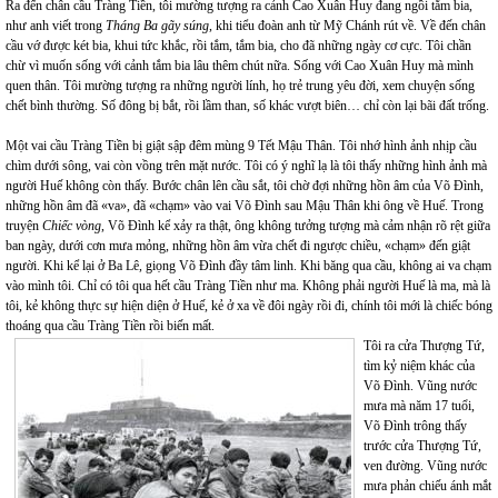
Ra đến chân cầu Tràng Tiền, tôi mường tượng ra cảnh Cao Xuân Huy đang ngồi tắm bia,
như anh viết trong
Tháng Ba gãy súng
, khi tiểu đoàn anh từ Mỹ Chánh rút về. Về đến chân
cầu vớ được két bia, khui tức khắc, rồi tắm, tắm bia, cho đã những ngày cơ cực. Tôi chần
chừ vì muốn sống với cảnh tắm bia lâu thêm chút nữa. Sống với Cao Xuân Huy mà mình
quen thân. Tôi mường tượng ra những người lính, họ trẻ trung yêu đời, xem chuyện sống
chết bình thường. Số đông bị bắt, rồi lầm than, số khác vượt biên… chỉ còn lại bãi đất trống.
Một vai cầu Tràng Tiền bị giật sập đêm mùng 9 Tết Mậu Thân. Tôi nhớ hình ảnh nhịp cầu
chìm dưới sông, vai còn vồng trên mặt nước. Tôi có ý nghĩ lạ là tôi thấy những hình ảnh mà
người Huế không còn thấy. Bước chân lên cầu sắt, tôi chờ đợi những hồn âm của Võ Đình,
những hồn âm đã «va», đã «chạm» vào vai Võ Đình sau Mậu Thân khi ông về Huế. Trong
truyện
Chiếc vòng
, Võ Đình kể xảy ra thật, ông không tưởng tượng mà cảm nhận rõ rệt giữa
ban ngày, dưới cơn mưa mỏng, những hồn âm vừa chết đi ngược chiều, «chạm» đến giật
người. Khi kể lại ở Ba Lê, giọng Võ Đình đầy tâm linh. Khi băng qua cầu, không ai va chạm
vào mình tôi. Chỉ có tôi qua hết cầu Tràng Tiền như ma. Không phải người Huế là ma, mà là
tôi, kẻ không thực sự hiện diện ở Huế, kẻ ở xa về đôi ngày rồi đi, chính tôi mới là chiếc bóng
thoáng qua cầu Tràng Tiền rồi biến mất.
Tôi ra cửa Thượng Tứ,
tìm kỷ niệm khác của
Võ Đình. Vũng nước
mưa mà năm 17 tuổi,
Võ Đình trông thấy
trước cửa Thượng Tứ,
ven đường. Vũng nước
mưa phản chiếu ánh mắt