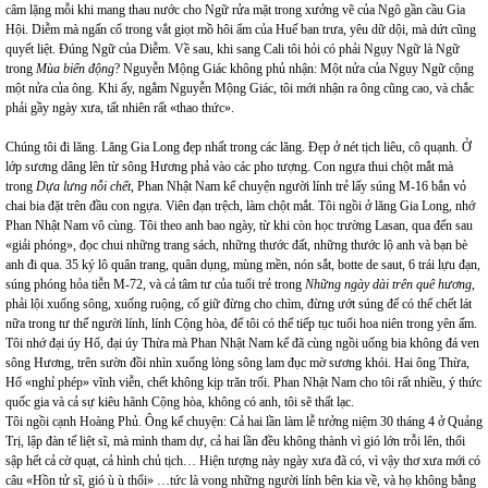
câm lặng mỗi khi mang thau nước cho Ngữ rửa mặt trong xưởng vẽ của Ngô gần cầu Gia
Hội. Diễm mà ngấn cổ trong vắt giọt mồ hôi ẩm của Huế ban trưa, yêu dữ dội, mà dứt cũng
quyết liệt. Đúng Ngữ của Diễm. Về sau, khi sang Cali tôi hỏi có phải Ngụy Ngữ là Ngữ
trong
Mùa biển động
? Nguyễn Mộng Giác không phủ nhận: Một nửa của Ngụy Ngữ cộng
một nửa của ông. Khi ấy, ngắm Nguyễn Mộng Giác, tôi mới nhận ra ông cũng cao, và chắc
phải gầy ngày xưa, tất nhiên rất «thao thức».
Chúng tôi đi lăng. Lăng Gia Long đẹp nhất trong các lăng. Đẹp ở nét tịch liêu, cô quạnh. Ở
lớp sương dâng lên từ sông Hương phả vào các pho tượng. Con ngựa thui chột mắt mà
trong
Dựa lưng nỗi chết
, Phan Nhật Nam kể chuyện người lính trẻ lấy súng M-16 bắn vỏ
chai bia đặt trên đầu con ngựa. Viên đạn trệch, làm chột mắt. Tôi ngồi ở lăng Gia Long, nhớ
Phan Nhật Nam vô cùng. Tôi theo anh bao ngày, từ khi còn học trường Lasan, qua đến sau
«giải phóng», đọc chui những trang sách, những thước đất, những thước lộ anh và bạn bè
anh đi qua. 35 ký lô quân trang, quân dụng, mùng mền, nón sắt, botte de saut, 6 trái lựu đạn,
súng phóng hỏa tiễn M-72, và cả tâm tư của tuổi trẻ trong
Những ngày dài trên quê hương
,
phải lội xuống sông, xuống ruộng, cố giữ đừng cho chìm, đừng ướt súng để có thể chết lát
nữa trong tư thế người lính, lính Cộng hòa, để tôi có thể tiếp tục tuổi hoa niên trong yên ấm.
Tôi nhớ đại úy Hổ, đại úy Thừa mà Phan Nhật Nam kể đã cùng ngồi uống bia không đá ven
sông Hương, trên sườn đồi nhìn xuống lòng sông lam đục mờ sương khói. Hai ông Thừa,
Hổ «nghỉ phép» vĩnh viễn, chết không kịp trăn trối. Phan Nhật Nam cho tôi rất nhiều, ý thức
quốc gia và cả sự kiêu hãnh Cộng hòa, không có anh, tôi sẽ thất lạc.
Tôi ngồi cạnh Hoàng Phủ. Ông kể chuyện: Cả hai lần làm lễ tưởng niệm 30 tháng 4 ở Quảng
Trị, lập đàn tế liệt sĩ, mà mình tham dự, cả hai lần đều không thành vì gió lớn trỗi lên, thổi
sập hết cả cờ quạt, cả hình chủ tịch… Hiện tượng này ngày xưa đã có, vì vậy thơ xưa mới có
câu «Hồn tử sĩ, gió ù ù thổi» …tức là vong những người lính bên kia về, và họ không bằng