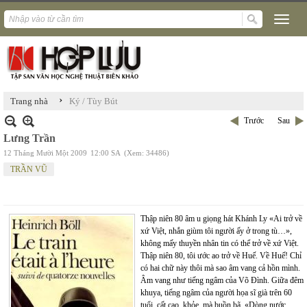
›
Trang nhà
Ký / Tùy Bút
Trước
Sau
Lưng Trần
12 Tháng Mười Một 2009
12:00 SA
(Xem: 34486)
TRẦN VŨ
Thập niên 80 âm u giọng hát Khánh Ly «Ai trở về
xứ Việt, nhắn giùm tôi người ấy ở trong tù…»,
không mấy thuyền nhân tin có thể trở về xứ Việt.
Thập niên 80, tôi ước ao trở về Huế. Về Huế! Chỉ
có hai chữ này thôi mà sao âm vang cả hồn mình.
Âm vang như tiếng ngâm của Võ Đình. Giữa đêm
khuya, tiếng ngâm của người họa sĩ già trên 60
tuổi, cất cao, khỏe, mà buồn bã. «Dòng nước