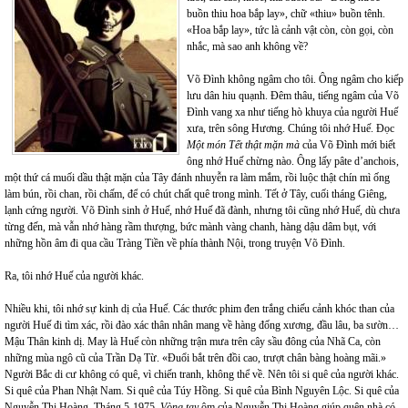
buồn thiu hoa bắp lay»,
chữ «thiu» buồn tênh.
«Hoa bắp lay», tức là cảnh vật còn, còn gọi, còn
nhắc, mà sao anh không về?
Võ Đình không ngâm cho tôi. Ông ngâm cho kiếp
lưu dân hiu quạnh. Đêm thâu, tiếng ngâm của Võ
Đình vang xa như tiếng hò khuya của người Huế
xưa, trên sông Hương. Chúng tôi nhớ Huế. Đọc
Một món Tết thật mặn mà
của Võ Đình mới biết
ông nhớ Huế chừng nào. Ông lấy pâte d’anchois,
một thứ cá muối dầu thật mặn của Tây đánh nhuyễn ra làm mắm, rồi luộc thật chín mì ống
làm bún, rồi chan, rồi chấm, để có chút chất quê trong mình. Tết ở Tây, cuối tháng Giêng,
lạnh cứng người. Võ Đình sinh ở Huế, nhớ Huế đã đành, nhưng tôi cũng nhớ Huế, dù chưa
từng đến, mà vẫn nhớ hàng rầm thượng, bức mành vàng chanh, hàng dậu dâm bụt, với
những hồn âm đi qua cầu Tràng Tiền về phía thành Nội, trong truyện Võ Đình.
Ra, tôi nhớ Huế của người khác.
Nhiều khi, tôi nhớ sự kinh dị của Huế. Các thước phim đen trắng chiếu cảnh khóc than của
người Huế đi tìm xác, rồi đào xác thân nhân mang về hàng đống xương, đầu lâu, ba sườn…
Mậu Thân kinh dị. May là Huế còn những trận mưa trên cây sầu đông của Nhã Ca, còn
những mùa ngô cũ của Trần Dạ Từ. «Đuổi bắt trên đồi cao, trượt chân bàng hoàng mãi.»
Người Bắc di cư không có quê, vì chiến tranh, không thể về. Nên tôi si quê của người khác.
Si quê của Phan Nhật Nam. Si quê của Túy Hồng. Si quê của Bình Nguyên Lộc. Si quê của
Nguyễn Thị Hoàng. Tháng 5-1975,
Vòng tay
ôm của Nguyễn Thị Hoàng giúp quên nhà có