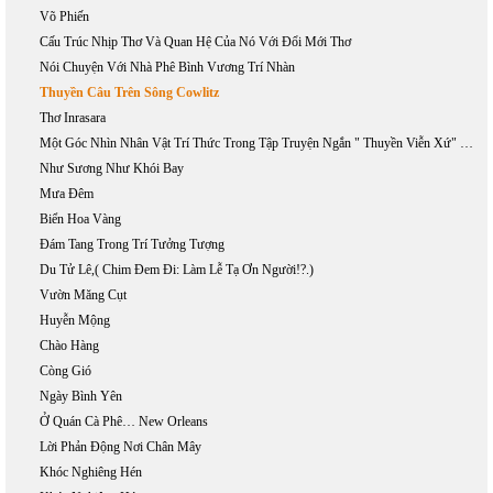
Võ Phiến
Cấu Trúc Nhịp Thơ Và Quan Hệ Của Nó Với Đổi Mới Thơ
Nói Chuyện Với Nhà Phê Bình Vương Trí Nhàn
Thuyền Câu Trên Sông Cowlitz
Thơ Inrasara
Một Góc Nhìn Nhân Vật Trí Thức Trong Tập Truyện Ngắn " Thuyền Viễn Xứ" Của Nguyễn Mộng Giác.
Như Sương Như Khói Bay
Mưa Đêm
Biển Hoa Vàng
Đám Tang Trong Trí Tưởng Tượng
Du Tử Lê,( Chim Đem Đi: Làm Lễ Tạ Ơn Người!?.)
Vườn Măng Cụt
Huyễn Mộng
Chào Hàng
Còng Gió
Ngày Bình Yên
Ở Quán Cà Phê… New Orleans
Lời Phản Động Nơi Chân Mây
Khóc Nghiêng Hén