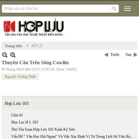
›
Trang nhà
SỐ CŨ
Trước
Sau
Thuyền Câu Trên Sông Cowlitz
09 Tháng Mười Một 2010
12:00 SA
(Xem: 10692)
Nguyễn Tường Thiết
Hợp Lưu 103
Chia Sẻ
Mục Lục H L 103
Thư Tòa Soạn Hợp Lưu 103 Xuân Kỷ Sửu
Vấn Đề " Văn Học Hải Ngoại" Và Việc Xác Định Vị Trí Trong Lịch Sử Văn Học Việt Nam Của " Nam Ông Mộng Lục"