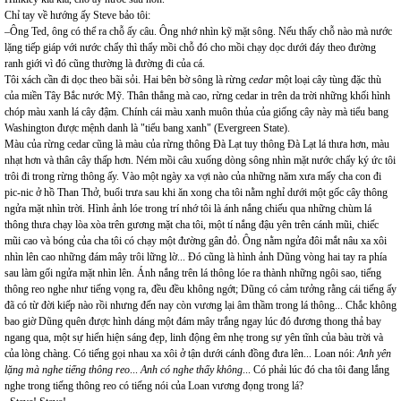
Chỉ tay về hướng ấy Steve bảo tôi:
–Ông Ted, ông có thể ra chỗ ấy câu. Ông nhớ nhìn kỹ mặt sông. Nếu thấy chỗ nào mà nước
lặng tiếp giáp với nước chẩy thì thẩy mồi chỗ đó cho mồi chạy dọc dưới đáy theo đường
ranh giới vì đó cũng thường là đường đi của cá.
Tôi xách cần đi dọc theo bãi sỏi. Hai bên bờ sông là rừng
cedar
một loại cây tùng đặc thù
của miền Tây Bắc nước Mỹ. Thân thẳng mà cao, rừng cedar in trên da trời những khối hình
chóp màu xanh lá cây đậm. Chính cái màu xanh muôn thủa của giống cây này mà tiểu bang
Washington được mệnh danh là "tiểu bang xanh" (Evergreen State).
Màu của rừng cedar cũng là màu của rừng thông Đà Lạt tuy thông Đà Lạt lá thưa hơn, màu
nhạt hơn và thân cây thấp hơn. Ném mồi câu xuống dòng sông nhìn mặt nước chẩy ký ức tôi
trôi đi trong rừng thông ấy. Vào một ngày xa vợi nào của những năm xưa mấy cha con đi
pic-nic ở hồ Than Thở, buổi trưa sau khi ăn xong cha tôi nằm nghỉ dưới một gốc cây thông
ngửa mặt nhìn trời. Hình ảnh lóe trong trí nhớ tôi là ánh nắng chiếu qua những chùm lá
thông thưa chạy lòa xòa trên gương mặt cha tôi, một tí nắng đậu yên trên cánh mũi, chiếc
mũi cao và bóng của cha tôi có chạy một đường gân đỏ. Ông nằm ngửa đôi mắt nâu xa xôi
nhìn lên cao những đám mây trôi lững lờ... Đó cũng là hình ảnh Dũng vòng hai tay ra phía
sau làm gối ngửa mặt nhìn lên. Ánh nắng trên lá thông lóe ra thành những ngôi sao, tiếng
thông reo nghe như tiếng vọng ra, đều đều không ngớt; Dũng có cảm tưởng rằng cái tiếng ấy
đã có từ đời kiếp nào rồi nhưng đến nay còn vương lại âm thầm trong lá thông... Chắc không
bao giờ Dũng quên được hình dáng một đám mây trắng ngay lúc đó đương thong thả bay
ngang qua, một sự hiển hiện sáng đẹp, linh động êm nhẹ trong sự yên tĩnh của bàu trời và
của lòng chàng. Có tiếng gọi nhau xa xôi ở tận dưới cánh đồng đưa lên... Loan nói:
Anh yên
lặng mà nghe tiếng thông reo
...
Anh có nghe thấy không
... Có phải lúc đó cha tôi đang lắng
nghe trong tiếng thông reo có tiếng nói của Loan vương đọng trong lá?