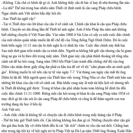
–Không. Cậu chả có bệnh tật gì cả. Anh không thấy cậu đi bác sĩ hay đi nhà thương lần nào.
–Lạ nhỉ? Thế mà trong bao nhiêu năm Thiết cứ đinh ninh là cậu sang Pháp chữa bệnh.
Ngạc nhiên anh Việt nhỏm hẳn dậy hỏi tôi:
–Sao Thiết lại nghĩ vậy?
–Tại vì Thiết dựa vào lời khai của cậu ở sở cảnh sát. Chính cậu khai là cậu qua Pháp chữa
bệnh. Chuyện nó dài dòng lắm để Thiết kể anh nghe. Anh ở bên Pháp lâu năm anh không
biết những chuyện ở Việt Nam đâu. Vào năm 1960 ở Sài Gòn có xẩy ra một cuộc đảo chính
của một nhóm quân nhân muốn lật đổ chế độ của Tổng thống Ngô Đình Diệm. Đó là cuộc
binh biến ngày 11-11 mà cậu bị tình nghi là có dính líu vào. Cuộc đảo chính này thất bại.
Sau một thời gian trốn tránh cậu ra trình diện. Người ta không bắt giữ cậu nhưng cậu bị giam
lỏng tại gia và bị theo dõi trong mấy năm. Thời gian này cậu phải thỉnh thoảng tới tổng nha
cảnh sát để họ hỏi cung. Sang năm 1963 hồi Phật Giáo tranh đấu chống chế độ của ông
Diệm cậu nhận được giấy tống đạt phải ra hầu tòa để xử về tội "xâm phạm nền an ninh quốc
gia". Không muốn bị xử nên cậu tự tử vào ngày 7-7. Vài tháng sau ngày cậu mất thì ông
Diệm bị lật đổ. Một người quen của Thiết làm việc trong Tổng Nha có cho Thiết một bản sao
những lời khai của cậu với sở cảnh sát. Bản khẩu cung này là một tài liệu lịch sử nhưng tiếc
là Thiết đã không giữ được. Trong tờ khai cậu phủ nhận hoàn toàn không hề dính líu đến
cuộc đảo chính 11-11-1960. Riêng một câu hỏi trong tờ khai là cậu sang Pháp năm 1954 có
mục đích gì thì cậu nói là cậu sang Pháp để chữa bệnh và cũng là để thăm người con trai
trưởng đang du học ở bên ấy.
Anh Việt nói:
– Anh chắc chắn là không hề có chuyện cậu đi chữa bệnh trong mấy tháng cậu ở Pháp.
–Thế thì bây giờ Thiết hiểu rồi. Cậu không không ốm đau gì cả. Những chuyện như cậu giả
ốm giả đau hoặc lấy cớ chữa bệnh đều là cái "tắc tích" chính trị của cậu mà thôi. Chẳng hạn
như trong tập hồi ký về hội nghị trù bị Pháp-Việt tại Đà Lạt năm 1946 ông Hoàng Xuân Hãn