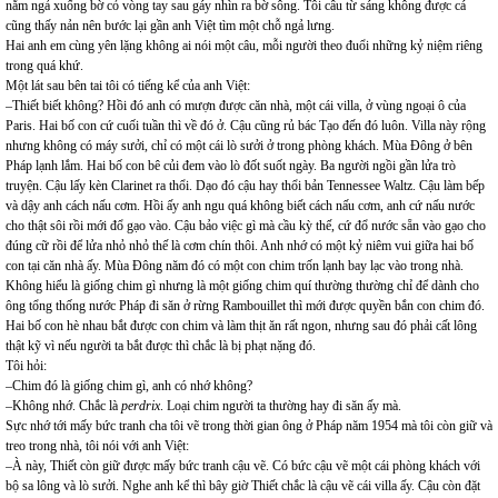
nằm ngả xuống bờ cỏ vòng tay sau gáy nhìn ra bờ sông. Tôi câu từ sáng không được cá
cũng thấy nản nên bước lại gần anh Việt tìm một chỗ ngả lưng.
Hai anh em cùng yên lặng không ai nói một câu, mỗi người theo đuổi những kỷ niệm riêng
trong quá khứ.
Một lát sau bên tai tôi có tiếng kể của anh Việt:
–Thiết biết không? Hồi đó anh có mượn được căn nhà, một cái villa, ở vùng ngoại ô của
Paris. Hai bố con cứ cuối tuần thì về đó ở. Cậu cũng rủ bác Tạo đến đó luôn. Villa này rộng
nhưng không có máy sưởi, chỉ có một cái lò sưởi ở trong phòng khách. Mùa Đông ở bên
Pháp lạnh lắm. Hai bố con bê củi đem vào lò đốt suốt ngày. Ba người ngồi gần lửa trò
truyện. Cậu lấy kèn Clarinet ra thổi. Dạo đó cậu hay thổi bản Tennessee Waltz. Cậu làm bếp
và dậy anh cách nấu cơm. Hồi ấy anh ngu quá không biết cách nấu cơm, anh cứ nấu nước
cho thật sôi rồi mới đổ gạo vào. Cậu bảo việc gì mà cầu kỳ thế, cứ đổ nước sẵn vào gạo cho
đúng cữ rồi để lửa nhỏ nhỏ thế là cơm chín thôi. Anh nhớ có một kỷ niêm vui giữa hai bố
con tại căn nhà ấy. Mùa Đông năm đó có một con chim trốn lạnh bay lạc vào trong nhà.
Không hiểu là giống chim gì nhưng là một giống chim quí thường thường chỉ để dành cho
ông tổng thống nước Pháp đi săn ở rừng Rambouillet thì mới được quyền bắn con chim đó.
Hai bố con hè nhau bắt được con chim và làm thịt ăn rất ngon, nhưng sau đó phải cất lông
thật kỹ vì nếu người ta bắt được thì chắc là bị phạt nặng đó.
Tôi hỏi:
–Chim đó là giống chim gì, anh có nhớ không?
–Không nhớ. Chắc là
perdrix
. Loại chim người ta thường hay đi săn ấy mà.
Sực nhớ tới mấy bức tranh cha tôi vẽ trong thời gian ông ở Pháp năm 1954 mà tôi còn giữ và
treo trong nhà, tôi nói với anh Việt:
–À này, Thiết còn giữ được mấy bức tranh cậu vẽ. Có bức cậu vẽ một cái phòng khách với
bộ sa lông và lò sưởi. Nghe anh kể thì bây giờ Thiết chắc là cậu vẽ cái villa ấy. Cậu còn đặt