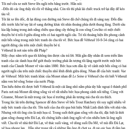
Tôi mở cửa xe mời Steve lên ngồi trên băng trước. Hắn nói:
–Đến đó các ông thẩy tôi rồi về thẳng nhà. Còn tôi thì phải lái chiếc truck trở lại đây để kéo
tàu về.
Tôi lái xe lên dốc, đi lại đúng con đường mà Steve đã chở chúng tôi đi sáng nay. Đến đầu
dốc trước khi bẻ tay lái rẽ sang đường khác tôi nhìn thoáng phía dưới thung lũng. Dưới sâu
kia lấp loáng trong ánh nắng chiều qua rặng cây thông là con sông Cowlitz có một chiếc
thuyền bé tí trôi ở giữa dòng trên có hai người ngồi câu. Trí tôi thoáng hiện lên phong cảnh
một bến sông trong một bức tranh do cha tôi vẽ. Bức họa đề
Vétheuil
10-9-54 cũng có hai
người đứng câu trên một chiếc thuyền bé tí.
Vétheuil là nơi nào trên đất Pháp?
Mấy chục năm trôi qua tôi không tìm được câu trả lời. Mãi gần đây nhân đi xem triển lãm
tranh của các danh họa thế giới thuộc trường phái ấn tượng tôi lặng người trước một bức
tranh của Claude Monet vẽ vào năm 1880. Bức họa sơn dầu ấy vẽ cảnh một bến sông có hai
người ngồi câu trên một chiếc thuyền nhỏ lênh đênh giữa dòng. Nhan đề của bức tranh:
Vue
de Vétheuil
. Một bức tranh khác của Monet nhan đề
Le Seine à Vétheuil
cho tôi biết Vétheuil
nằm ven bờ sông Seine của nước Pháp.
Tìm hiểu thêm tôi được biết Vétheuil là một cái làng nhỏ nằm phía tây bắc ngoại ô thành phố
Paris nơi mà Monet đã từng sống và vẽ rất nhiều bức họa phong cảnh nổi tiếng. Cùng với
Cézanne, Monet là một trong các họa sĩ trường phái ấn tượng mà cha tôi ưa thích.
Trong lúc lái trên đường Spencer để đưa Steve về bến Trout Hatchery tôi suy nghĩ nhiều về
mấy bức tranh của cha tôi. Tên tuổi của cha tôi qua bút hiệu Nhất Linh dính liền với nhà văn.
Nhưng với tôi ông còn là một họa sĩ. Trong suốt thời gian sống với cha tôi, đặc biệt là thời
gian sống chung trên Đà Lạt, tôi chứng kiến cảnh ông ngồi vẽ còn nhiều hơn là ông ngồi
viết. Cha tôi vẽ nhà thờ Đà Lạt, vẽ thác suối vàng, vẽ dòng suối Đa Mê, vẽ núi đồi Đà Lạt,
vẽ hoa phong lan... Hầu như trong tất cả những lần ông đi chơi xa, đi pic-nic hay đi tầm lan