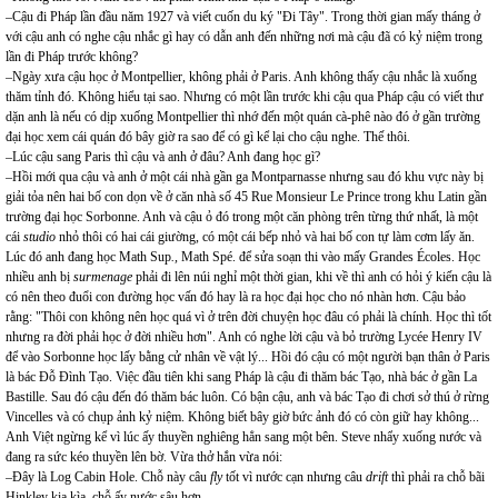
–Cậu đi Pháp lần đầu năm 1927 và viết cuốn du ký "Đi Tây". Trong thời gian mấy tháng ở
với cậu anh có nghe cậu nhắc gì hay có dẫn anh đến những nơi mà cậu đã có kỷ niệm trong
lần đi Pháp trước không?
–Ngày xưa cậu học ở Montpellier, không phải ở Paris. Anh không thấy cậu nhắc là xuống
thăm tỉnh đó. Không hiểu tại sao. Nhưng có một lần trước khi cậu qua Pháp cậu có viết thư
dặn anh là nếu có dịp xuống Montpellier thì nhớ đến một quán cà-phê nào đó ở gần trường
đại học xem cái quán đó bây giờ ra sao để có gì kể lại cho cậu nghe. Thế thôi.
–Lúc cậu sang Paris thì cậu và anh ở đâu? Anh đang học gì?
–Hồi mới qua cậu và anh ở một cái nhà gần ga Montparnasse nhưng sau đó khu vực này bị
giải tỏa nên hai bố con dọn về ở căn nhà số 45 Rue Monsieur Le Prince trong khu Latin gần
trường đại học Sorbonne. Anh và cậu ỏ đó trong một căn phòng trên từng thứ nhất, là một
cái
studio
nhỏ thôi có hai cái giường, có một cái bếp nhỏ và hai bố con tự làm cơm lấy ăn.
Lúc đó anh đang học Math Sup
.,
Math Spé. để sửa soạn thi vào mấy Grandes Écoles. Học
nhiều anh bị
surmenage
phải đi lên núi nghỉ một thời gian, khi về thì anh có hỏi ý kiến cậu là
có nên theo đuổi con đường học vấn đó hay là ra học đại học cho nó nhàn hơn. Cậu bảo
rằng: "Thôi con không nên học quá vì ở trên đời chuyện học đâu có phải là chính. Học thì tốt
nhưng ra đời phải học ở đời nhiều hơn". Anh có nghe lời cậu và bỏ trường Lycée Henry IV
để vào Sorbonne học lấy bằng cử nhân về vật lý... Hồi đó cậu có một người bạn thân ở Paris
là bác Đỗ Đình Tạo. Việc đầu tiên khi sang Pháp là cậu đi thăm bác Tạo, nhà bác ở gần La
Bastille. Sau đó cậu đến đó thăm bác luôn. Có bận cậu, anh và bác Tạo đi chơi sở thú ở rừng
Vincelles và có chụp ảnh kỷ niệm. Không biết bây giờ bức ảnh đó có còn giữ hay không...
Anh Việt ngừng kể vì lúc ấy thuyền nghiêng hẳn sang một bên. Steve nhẩy xuống nước và
đang ra sức kéo thuyền lên bờ. Vừa thở hắn vừa nói:
–Đây là Log Cabin Hole. Chỗ này câu
fly
tốt vì nước cạn nhưng câu
drift
thì phải ra chỗ bãi
Hinkley kia kìa, chỗ ấy nước sâu hơn.