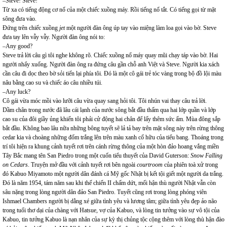
–Steve! Steve!
Từ xa có tiếng động cơ nổ của một chiếc xuồng máy. Rồi tiếng nổ tắt. Có tiếng gọi từ mặt
sông đưa vào.
Đứng trên chiếc xuồng
jet
một người đàn ông úp tay vào miệng làm loa gọi vào bờ. Steve
đưa tay lên vẫy vẫy. Người đàn ông nói to:
–Any good?
Steve trả lời câu gì tôi nghe không rõ. Chiếc xuồng nổ máy quay mũi chạy táp vào bờ. Hai
người nhẩy xuống. Người đàn ông ra đứng câu gần chỗ anh Việt và Steve. Người kia xách
cần câu đi dọc theo bờ sỏi tiến lại phía tôi. Đó là một cô gái trẻ tóc vàng trong bộ đồ lội màu
nâu bằng cao su và chiếc áo câu nhiều túi.
–Any luck?
Cô gái vừa móc mồi vào lưỡi câu vừa quay sang hỏi tôi. Tôi nhún vai thay câu trả lời.
Dầm chân trong nước đã lâu cái lạnh của nước sông bắt đầu thấm qua hai lớp quần và lớp
cao su của đôi giầy ủng khiến tôi phải cử động hai chân để lấy thêm sức ấm. Mùa đông sắp
bắt đầu. Không bao lâu nữa những bông tuyết sẽ lả tả bay trên mặt sông này trên rừng thông
cedar kia và choàng những đốm trắng lên trên màu xanh cố hữu của tiểu bang. Thoáng trong
trí tôi hiện ra khung cảnh tuyết rơi trên cánh rừng thông của một hòn đảo hoang vắng miền
Tây Bắc mang tên San Piedro trong một cuốn tiểu thuyết của David Guterson:
Snow Falling
on Cedars
. Truyện mở đầu với cảnh tuyết rơi bên ngoài
courtroom
của phiên toà xử trong
đó Kabuo Miyamoto một người dân đánh cá Mỹ gốc Nhật bị kết tội giết một người da trắng.
Đó là năm 1954, tám năm sau khi thế chiến II chấm dứt, mối hận thù người Nhật vẫn còn
sâu nặng trong lòng người dân đảo San Piedro. Tuyết cũng rơi trong lòng phóng viên
Ishmael Chambers người bị dằng xé giữa tình yêu và lương tâm; giữa tình yêu đẹp ảo não
trong tuổi thơ dại của chàng với Hatsue, vợ của Kabuo, và lòng tin tưởng vào sự vô tội của
Kabuo, tin tưởng Kabuo là nạn nhân của sự kỳ thị chủng tộc cộng thêm với lòng thù hận đào