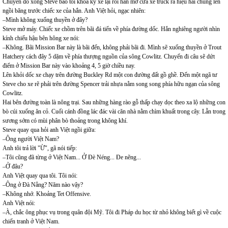
Chuyển đồ xong Steve bảo tôi khoá kỹ xe lại rồi hắn mở cửa xe truck ra hiệu hai chúng lên
ngồi băng trước chiếc xe của hắn. Anh Việt hỏi, ngạc nhiên:
–Mình không xuống thuyền ở đây?
Steve mở máy. Chiếc xe chồm trên bãi đá tiến về phía đường dốc. Hắn nghiêng người nhìn
kính chiếu hậu bên hông xe nói:
–Không. Bãi Mission Bar này là bãi đến, không phải bãi đi. Mình sẽ xuống thuyền ở Trout
Hatchery cách đây 5 dặm về phía thượng nguồn của sông Cowlitz. Chuyến đi câu sẽ dứt
điểm ở Mission Bar này vào khoảng 4, 5 giờ chiều nay.
Lên khỏi dốc xe chạy trên đường Buckley Rd một con đường đất gồ ghề. Đến một ngã tư
Steve cho xe rẽ phải trên đường Spencer trải nhựa nằm song song phía hữu ngạn của sông
Cowlitz.
Hai bên đường toàn là nông trại. Sau những hàng rào gỗ thấp chạy dọc theo xa lộ những con
bò cúi xuống ăn cỏ. Cuối cánh đồng lác đác vài căn nhà nằm chìm khuất trong cây. Lẫn trong
sương sớm có mùi phân bò thoảng trong không khí.
Steve quay qua hỏi anh Việt ngồi giữa:
–Ông người Việt Nam?
Anh tôi trả lời "Ừ", gã nói tiếp:
–Tôi cũng đã từng ở Việt Nam... Ở Đè Néng... Đe nẽng...
–Ở đâu?
Anh Việt quay qua tôi. Tôi nói:
–Ông ở Đà Nẵng? Năm nào vậy?
–Không nhớ. Khoảng Tet Offensive.
Anh Việt nói:
–À, chắc ông phục vụ trong quân đội Mỹ. Tôi đi Pháp du học từ nhỏ không biết gì về cuộc
chiến tranh ở Việt Nam.