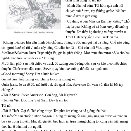
cạnh nhìn đồng hồ tay nói:
–Mình đến hơi sớm. Tối hôm qua anh nói
chuyện với Steve, tay
fishing guide
, hắn hẹn
mình ở đây, 6 giờ sáng.
–Có đúng ở bến Mission Bar này không? Chỗ
này lạ quá. Không có cả
boat ramp
để xuống
thuyền. Em thấy họ thường xuống thuyền ở
Trout Hatchery gần Blue Creek cơ mà.
–Không hiểu sao hắn dặn mình đến chỗ này. Tháng trước anh gọi hai ba hãng. Chỗ nào cũng
có người
book
cả rồi vì mùa này sông Cowlitz
hot
lắm. Chỉ còn mỗi Washington
Steelhead&Salmon River Trips nhận lời, giá lại phải chăng. Một trăm tám mươi đô-la cho hai
người, bao luôn ăn trưa và nước uống.
Mười lăm phút sau một chiếc xe truck đổ xuống con đường dốc, sau xe kéo theo một chiếc
thuyền. Chiếc truck đậu cạnh. Steve quay kính xe xuống thò đầu ra ngoài nói:
–Good morning! Sorry. I’m a little bit late...
Gã mở cửa nhẩy xuống xe. Chúng tôi cũng xuống xe.
Quần jeans, áo ca-rô đỏ, mũ lưỡi trai, râu quai nón, Steve cao lớn vạm vỡ, tiến lại bắt tay
chúng tôi:
–Tôi là Steve. Steve Anderson. Còn ông, Mr Nguyen?
–Tên tôi Việt. Đọc như Việt Nam. Đây là em tôi.
Tôi nói:
–Tôi là Thiết. Gọi tôi Ted cũng được. Ted phát âm cũng na ná giống tên thật.
Tôi mở cửa sau chiếc Station Wagon. Chúng tôi mang đồ câu, giầy ủng lội nước và thức ăn
bỏ vào trong thuyền. Mặc dù giá tiền bao luôn ăn trưa nhưng chúng tôi cũng cẩn thận mang
theo hai ổ bánh mì thịt nguội.