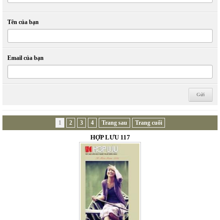
Tên của bạn
Email của bạn
1
2
3
4
Trang sau
Trang cuối
HỢP LƯU 117