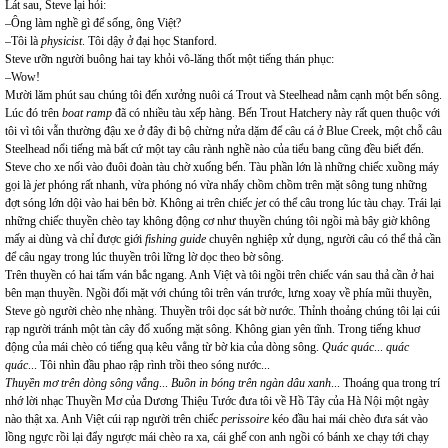
Lát sau, Steve lại hỏi:
–Ông làm nghề gì để sống, ông Việt?
–Tôi là
physicist
. Tôi dậy ở đại học Stanford.
Steve ưỡn người buông hai tay khỏi vô-lăng thốt một tiếng thán phục:
–Wow!
Mười lăm phút sau chúng tôi đến xưởng nuôi cá Trout và Steelhead nằm cạnh một bến sông.
Lúc đó trên
boat ramp
đã có nhiều tàu xếp hàng. Bến Trout Hatchery này rất quen thuộc với
tôi vì tôi vẫn thường đậu xe ở đây đi bộ chừng nửa dặm để câu cá ở Blue Creek, một chỗ câu
Steelhead nổi tiếng mà bất cứ một tay câu rành nghề nào của tiểu bang cũng đều biết đến.
Steve cho xe nối vào đuôi đoàn tàu chờ xuống bến. Tàu phần lớn là những chiếc xuồng máy
gọi là
jet
phóng rất nhanh, vừa phóng nó vừa nhẩy chồm chồm trên mặt sông tung những
đợt sóng lớn dội vào hai bên bờ. Không ai trên chiếc
jet
có thể câu trong lúc tàu chạy. Trái lại
những chiếc thuyền chèo tay không động cơ như thuyền chúng tôi ngồi mà bây giờ không
mấy ai dùng và chỉ được giới
fishing guide
chuyên nghiệp xử dụng, người câu có thể thả cần
để câu ngay trong lúc thuyền trôi lững lờ dọc theo bờ sông.
Trên thuyền có hai tấm ván bắc ngang. Anh Việt và tôi ngồi trên chiếc ván sau thả cần ở hai
bên mạn thuyền. Ngồi đối mặt với chúng tôi trên ván trước, lưng xoay về phía mũi thuyền,
Steve gò người chèo nhẹ nhàng. Thuyền trôi dọc sát bờ nước. Thỉnh thoảng chúng tôi lại cúi
rạp người tránh một tàn cây đổ xuống mặt sông. Không gian yên tĩnh. Trong tiếng khuơ
động của mái chèo có tiếng quạ kêu vẳng từ bờ kia của dòng sông.
Quác quác
...
quác
quác
... Tôi nhìn đầu phao rập rình trồi theo sóng nước...
Thuyền mơ trên dòng sông vắng
...
Buồn in bóng trên ngàn dâu xanh
... Thoáng qua trong trí
nhớ lời nhạc Thuyền Mơ của Dương Thiệu Tước đưa tôi về Hồ Tây của Hà Nội một ngày
nào thật xa. Anh Việt cúi rạp người trên chiếc
perissoire
kéo đầu hai mái chèo đưa sát vào
lồng ngực rồi lại đẩy ngược mái chèo ra xa, cái ghế con anh ngồi có bánh xe chạy tới chạy