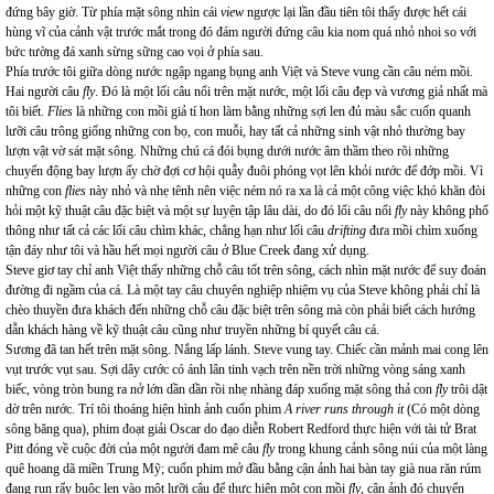
đứng bây giờ. Từ phía mặt sông nhìn cái
view
ngược lại lần đầu tiên tôi thấy được hết cái
hùng vĩ của cảnh vật trước mắt trong đó đám người đứng câu kia nom quá nhỏ nhoi so với
bức tường đá xanh sừng sững cao vọi ở phía sau.
Phía trước tôi giữa dòng nước ngập ngang bụng anh Việt và Steve vung cần câu ném mồi.
Hai người câu
fly
. Đó là một lối câu nổi trên mặt nước, một lối câu đẹp và vương giả nhất mà
tôi biết.
Flies
là những con mồi giả tí hon làm bằng những sợi len đủ màu sắc cuốn quanh
lưỡi câu trông giống những con bọ, con muỗi, hay tất cả những sinh vật nhỏ thường bay
lượn vật vờ sát mặt sông. Những chú cá đói bụng dưới nước âm thầm theo rõi những
chuyển động bay lượn ấy chờ đợi cơ hội quẫy đuôi phóng vọt lên khỏi nước để đớp mồi. Vì
những con
flies
này nhỏ và nhẹ tênh nên việc ném nó ra xa là cả một công việc khó khăn đòi
hỏi một kỹ thuật câu đặc biệt và một sự luyện tập lâu dài, do đó lối câu nổi
fly
này không phổ
thông như tất cả các lối câu chìm khác, chẳng hạn như lối câu
drifting
đưa mồi chìm xuống
tận đáy như tôi và hầu hết mọi người câu ở Blue Creek đang xử dụng.
Steve giơ tay chỉ anh Việt thấy những chỗ câu tốt trên sông, cách nhìn mặt nước để suy đoán
đường đi ngầm của cá. Là một tay câu chuyên nghiệp nhiệm vụ của Steve không phải chỉ là
chèo thuyền đưa khách đến những chỗ câu đặc biệt trên sông mà còn phải biết cách hướng
dẫn khách hàng về kỹ thuật câu cũng như truyền những bí quyết câu cá.
Sương đã tan hết trên mặt sông. Nắng lấp lánh. Steve vung tay. Chiếc cần mảnh mai cong lên
vụt trước vụt sau. Sợi dây cước có ánh lân tinh vạch trên nền trời những vòng sáng xanh
biếc, vòng tròn bung ra nở lớn dần dần rồi nhẹ nhàng đáp xuống mặt sông thả con
fly
trôi dật
dờ trên nước. Trí tôi thoáng hiện hình ảnh cuốn phim
A river runs through it
(Có một dòng
sông băng qua), phim đoạt giải Oscar do đạo diễn Robert Redford thực hiện với tài tử Brat
Pitt đóng về cuộc đời của một người đam mê câu
fly
trong khung cảnh sông núi của một làng
quê hoang dã miền Trung Mỹ; cuốn phim mở đầu bằng cận ảnh hai bàn tay già nua răn rúm
đang run rẩy buộc len vào một lưỡi câu để thực hiện một con mồi
fly
, cận ảnh đó chuyển