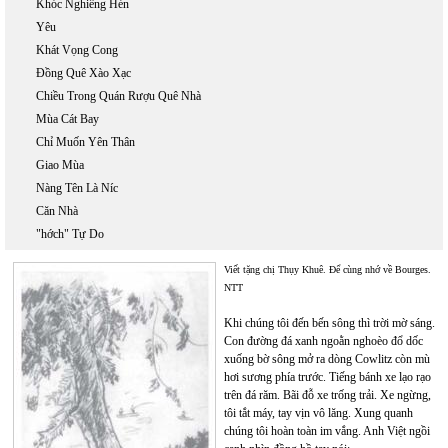
Khóc Nghiêng Hén
Yêu
Khát Vọng Cong
Đồng Quê Xào Xạc
Chiều Trong Quán Rượu Quê Nhà
Mùa Cát Bay
Chỉ Muốn Yên Thân
Giao Mùa
Nàng Tên Là Níc
Căn Nhà
"hớch" Tự Do
Viết tặng chị Thụy Khuê. Để cùng nhớ về Bourges.
NTT
Khi chúng tôi đến bến sông thì trời mờ sáng.
Con đường đá xanh ngoằn nghoèo đổ dốc
xuống bờ sông mở ra dòng Cowlitz còn mù
hơi sương phía trước. Tiếng bánh xe lạo rạo
trên đá răm. Bãi đỗ xe trống trải. Xe ngừng,
tôi tắt máy, tay vịn vô lăng. Xung quanh
chúng tôi hoàn toàn im vắng. Anh Việt ngồi