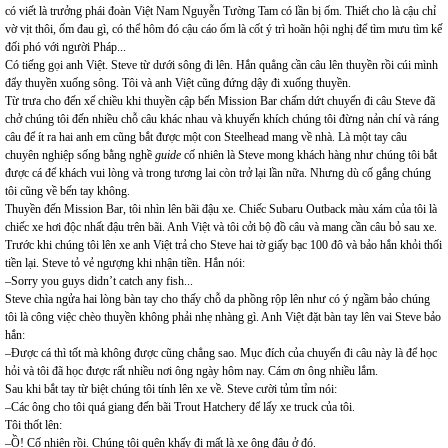
có viết là trưởng phái đoàn Việt Nam Nguyễn Tường Tam có lần bị ốm. Thiết cho là cậu chỉ
vờ vịt thôi, ốm đau gì, có thể hôm đó cậu cáo ốm là cốt ý trì hoãn hội nghị để tìm mưu tìm kế
đối phó với người Pháp...
Có tiếng gọi anh Việt. Steve từ dưới sông đi lên. Hắn quẳng cần câu lên thuyền rồi cúi mình
đẩy thuyền xuống sông. Tôi và anh Việt cũng đứng dậy đi xuống thuyền.
Từ trưa cho đến xế chiều khi thuyền cập bến Mission Bar chấm dứt chuyến đi câu Steve đã
chở chúng tôi đến nhiều chỗ câu khác nhau và khuyến khích chúng tôi đừng nản chí và ráng
câu để ít ra hai anh em cũng bắt được một con Steelhead mang về nhà. Là một tay câu
chuyên nghiệp sống bằng nghề
guide
cố nhiên là Steve mong khách hàng như chúng tôi bắt
được cá để khách vui lòng và trong tương lai còn trở lại lần nữa. Nhưng dù cố gắng chúng
tôi cũng về bến tay không.
Thuyền đến Mission Bar, tôi nhìn lên bãi đậu xe. Chiếc Subaru Outback màu xám của tôi là
chiếc xe hơi độc nhất đậu trên bãi. Anh Việt và tôi cởi bộ đồ câu và mang cần câu bỏ sau xe.
Trước khi chúng tôi lên xe anh Việt trả cho Steve hai tờ giấy bạc 100 đô và bảo hắn khỏi thối
tiền lại. Steve tỏ vẻ ngượng khi nhận tiền. Hắn nói:
–Sorry you guys didn’t catch any fish...
Steve chìa ngửa hai lòng bàn tay cho thấy chỗ da phồng rộp lên như có ý ngầm bảo chúng
tôi là công việc chèo thuyền không phải nhẹ nhàng gì. Anh Việt đặt bàn tay lên vai Steve bảo
hắn:
–Được cá thì tốt mà không được cũng chẳng sao. Mục đích của chuyến đi câu này là để học
hỏi và tôi đã học được rất nhiều nơi ông ngày hôm nay. Cám ơn ông nhiều lắm.
Sau khi bắt tay từ biệt chúng tôi tính lên xe về. Steve cười tủm tỉm nói:
–Các ông cho tôi quá giang đến bãi Trout Hatchery để lấy xe truck của tôi.
Tôi thốt lên:
–Ồ! Cố nhiên rồi. Chúng tôi quên khấy đi mất là xe ông đậu ở đó.