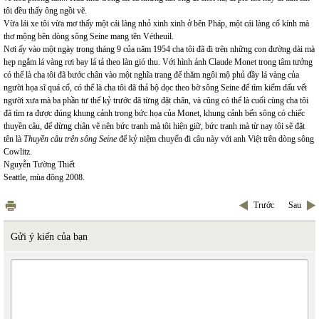
tôi đều thấy ông ngồi vẽ.
Vừa lái xe tôi vừa mơ thấy một cái làng nhỏ xinh xinh ở bên Pháp, một cái làng cổ kính mà
thơ mộng bên dòng sông Seine mang tên Vétheuil.
Nơi ấy vào một ngày trong tháng 9 của năm 1954 cha tôi đã đi trên những con đường dài mà
hẹp ngắm lá vàng rơi bay lả tả theo làn gió thu. Với hình ảnh Claude Monet trong tâm tưởng
có thể là cha tôi đã bước chân vào một nghĩa trang để thăm ngôi mộ phủ đầy lá vàng của
người họa sĩ quá cố, có thể là cha tôi đã thả bộ dọc theo bờ sông Seine để tìm kiếm dấu vết
người xưa mà ba phần tư thế kỷ trước đã từng đặt chân, và cũng có thể là cuối cùng cha tôi
đã tìm ra được đúng khung cảnh trong bức họa của Monet, khung cảnh bến sông có chiếc
thuyền câu, để dừng chân vẽ nên bức tranh mà tôi hiện giữ, bức tranh mà từ nay tôi sẽ đặt
tên là
Thuyền câu trên sông Seine
để kỷ niệm chuyến đi câu này với anh Việt trên dòng sông
Cowlitz.
Nguyễn Tường Thiết
Seattle, mùa đông 2008.
Trước
Sau
Gửi ý kiến của bạn