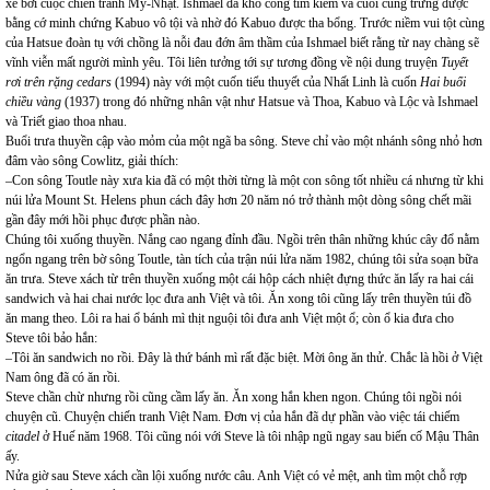
xé bởi cuộc chiến tranh Mỹ-Nhật. Ishmael đã khổ công tìm kiếm và cuối cùng trưng được
bằng cớ minh chứng Kabuo vô tội và nhờ đó Kabuo được tha bổng. Trước niềm vui tột cùng
của Hatsue đoàn tụ với chồng là nỗi đau đớn âm thầm của Ishmael biết rằng từ nay chàng sẽ
vĩnh viễn mất người mình yêu. Tôi liên tưởng tới sự tương đồng về nội dung truyện
Tuyết
rơi trên rặng cedars
(1994) này với một cuốn tiểu thuyết của Nhất Linh là cuốn
Hai buổi
chiều vàng
(1937) trong đó những nhân vật như Hatsue và Thoa, Kabuo và Lộc và Ishmael
và Triết giao thoa nhau.
Buổi trưa thuyền cập vào mỏm của một ngã ba sông. Steve chỉ vào một nhánh sông nhỏ hơn
đâm vào sông Cowlitz, giải thích:
–Con sông Toutle này xưa kia đã có một thời từng là một con sông tốt nhiều cá nhưng từ khi
núi lửa Mount St. Helens phun cách đây hơn 20 năm nó trở thành một dòng sông chết mãi
gần đây mới hồi phục được phần nào.
Chúng tôi xuống thuyền. Nắng cao ngang đỉnh đầu. Ngồi trên thân những khúc cây đổ nằm
ngổn ngang trên bờ sông Toutle, tàn tích của trận núi lửa năm 1982, chúng tôi sửa soạn bữa
ăn trưa. Steve xách từ trên thuyền xuống một cái hộp cách nhiệt đựng thức ăn lấy ra hai cái
sandwich và hai chai nước lọc đưa anh Việt và tôi. Ăn xong tôi cũng lấy trên thuyền túi đồ
ăn mang theo. Lôi ra hai ổ bánh mì thịt nguội tôi đưa anh Việt một ổ; còn ổ kia đưa cho
Steve tôi bảo hắn:
–Tôi ăn sandwich no rồi. Đây là thứ bánh mì rất đặc biệt. Mời ông ăn thử. Chắc là hồi ở Việt
Nam ông đã có ăn rồi.
Steve chần chừ nhưng rồi cũng cầm lấy ăn. Ăn xong hắn khen ngon. Chúng tôi ngồi nói
chuyện cũ. Chuyện chiến tranh Việt Nam. Đơn vị của hắn đã dự phần vào việc tái chiếm
citadel
ở Huế năm 1968. Tôi cũng nói với Steve là tôi nhập ngũ ngay sau biến cố Mậu Thân
ấy.
Nửa giờ sau Steve xách cần lội xuống nước câu. Anh Việt có vẻ mệt, anh tìm một chỗ rợp