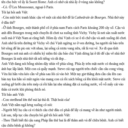
tên cho bức vẽ ấy là
Sweet Home
. Anh có nhớ cái nhà ấy ở vùng nào không?
–Có. Ở Les Mousseaux, ngoại ô Paris.
Tôi lại hỏi anh Việt:
–Còn một bức tranh khác cậu vẽ một cái nhà thờ đề là
Cathedrale de Bourges
. Nhà thờ này
ở đâu thế?
–Ở tỉnh Bourges, một thành phố cổ ở phía nam Paris cách Paris khoảng 200 cây số. Cậu và
anh đến Bourges trong một chuyến đi chơi xa xuống tỉnh Vichy. Vichy là nơi sản xuất nước
suối mà ở Việt Nam ai cũng biết. Hôm ấy chú Vịnh có xe ô tô chở cậu và anh xuống đó chơi.
Anh nhớ là trên đường từ Vichy về chú Vịnh ngừng xe ở ven đường, ba người rải báo trên
bờ sông để ăn pic-nic với nhau, lại uống cả rượu vang nữa, rất là vui vẻ. Xe đi qua tỉnh
Bourges nơi mà anh có nhiều kỷ niệm thì cậu bảo chú Vịnh dừng lại ở đó để cậu vẽ nhà thờ
Bourges là một nhà thờ rất nổi tiếng và rất đẹp...
Anh Việt đang nói bỗng nhỏm dậy nhìn về phía sông. Phía ấy trên mặt nước có thoáng một
ánh bạc lấp lánh. Một con cá quẫy mạnh. Steve cúi rạp người trên chiếc cần câu cong vòng.
Vừa lùi hắn vừa kéo cần về phía sau lôi cá vào bờ. Một tay giơ thẳng đưa cần câu lên cao
bàn tay kia hắn sỏ một ngón vào mang con cá rồi xách bổng cá lên khỏi mặt nước. Steve cúi
xuống gỡ lưỡi câu trên mép cá rồi hắn lại nhẹ nhàng đặt cá xuống nước, vỗ vỗ mấy cái vào
thân cá trước khi phóng thích nó.
Tôi bảo anh Việt:
–Con steelhead lớn thế mà lại thả đi. Thật hoài của!
Anh Việt nằm ngả lưng xuống cỏ nói:
–Người Mỹ họ câu cá vì thích câu chứ đâu có phải để lấy cá mang về ăn như người mình.
Lát sau, tiếp tục câu chuyện bỏ giở tôi hỏi anh Việt:
–Theo Thiết biết thì cậu sang Pháp lần thứ hai là để thăm anh và để chữa bệnh. Anh có biết
cậu chữa bệnh gì không?