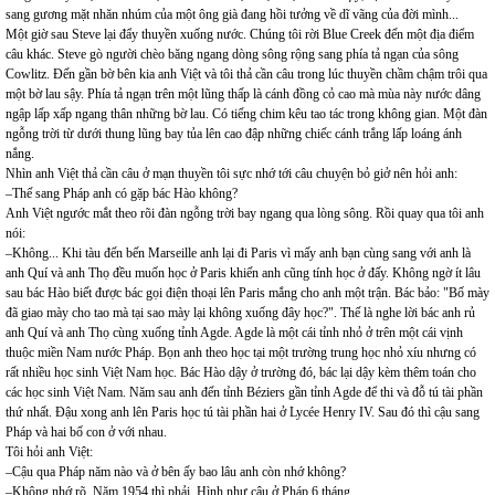
sang gương mặt nhăn nhúm của một ông già đang hồi tưởng về dĩ vãng của đời mình...
Một giờ sau Steve lại đẩy thuyền xuống nước. Chúng tôi rời Blue Creek đến một địa điểm
câu khác. Steve gò người chèo băng ngang dòng sông rộng sang phía tả ngạn của sông
Cowlitz. Đến gần bờ bên kia anh Việt và tôi thả cần câu trong lúc thuyền chầm chậm trôi qua
một bờ lau sậy. Phía tả ngạn trên một lũng thấp là cánh đồng cỏ cao mà mùa này nước dâng
ngập lấp xấp ngang thân những bờ lau. Có tiếng chim kêu tao tác trong không gian. Một đàn
ngỗng trời từ dưới thung lũng bay tủa lên cao đập những chiếc cánh trắng lấp loáng ánh
nắng.
Nhìn anh Việt thả cần câu ở mạn thuyền tôi sực nhớ tới câu chuyện bỏ giở nên hỏi anh:
–Thế sang Pháp anh có gặp bác Hào không?
Anh Việt ngước mắt theo rõi đàn ngỗng trời bay ngang qua lòng sông. Rồi quay qua tôi anh
nói:
–Không... Khi tàu đến bến Marseille anh lại đi Paris vì mấy anh bạn cùng sang với anh là
anh Quí và anh Thọ đều muốn học ở Paris khiến anh cũng tính học ở đấy. Không ngờ ít lâu
sau bác Hào biết được bác gọi điện thoại lên Paris mắng cho anh một trận. Bác bảo: "Bố mày
đã giao mày cho tao mà tại sao mày lại không xuống đây học?". Thế là nghe lời bác anh rủ
anh Quí và anh Thọ cùng xuống tỉnh Agde. Agde là một cái tỉnh nhỏ ở trên một cái vịnh
thuộc miền Nam nước Pháp. Bọn anh theo học tại một trường trung học nhỏ xíu nhưng có
rất nhiều học sinh Việt Nam học. Bác Hào dậy ở trường đó, bác lại dậy kèm thêm toán cho
các học sinh Việt Nam. Năm sau anh đến tỉnh Béziers gần tỉnh Agde để thi và đỗ tú tài phần
thứ nhất. Đậu xong anh lên Paris học tú tài phần hai ở Lycée Henry IV. Sau đó thì cậu sang
Pháp và hai bố con ở với nhau.
Tôi hỏi anh Việt:
–Cậu qua Pháp năm nào và ở bên ấy bao lâu anh còn nhớ không?
–Không nhớ rõ. Năm 1954 thì phải. Hình như cậu ở Pháp 6 tháng.