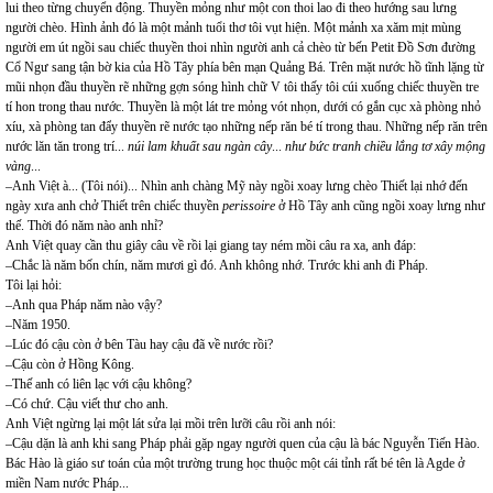
lui theo từng chuyển động. Thuyền mỏng như một con thoi lao đi theo hướng sau lưng
người chèo. Hình ảnh đó là một mảnh tuổi thơ tôi vụt hiện. Một mảnh xa xăm mịt mùng
người em út ngồi sau chiếc thuyền thoi nhìn người anh cả chèo từ bến Petit Đồ Sơn đường
Cổ Ngư sang tận bờ kia của Hồ Tây phía bên mạn Quảng Bá. Trên mặt nước hồ tĩnh lặng từ
mũi nhọn đầu thuyền rẽ những gợn sóng hình chữ V tôi thấy tôi cúi xuống chiếc thuyền tre
tí hon trong thau nước. Thuyền là một lát tre mỏng vót nhọn, dưới có gắn cục xà phòng nhỏ
xíu, xà phòng tan đẩy thuyền rẽ nước tạo những nếp răn bé tí trong thau. Những nếp răn trên
nước lăn tăn trong trí...
núi lam khuất sau ngàn cây
...
như bức tranh chiều lắng tơ xây mộng
vàng
...
–Anh Việt à... (Tôi nói)... Nhìn anh chàng Mỹ này ngồi xoay lưng chèo Thiết lại nhớ đến
ngày xưa anh chở Thiết trên chiếc thuyền
perissoire
ở Hồ Tây anh cũng ngồi xoay lưng như
thế. Thời đó năm nào anh nhỉ?
Anh Việt quay cần thu giây câu về rồi lại giang tay ném mồi câu ra xa, anh đáp:
–Chắc là năm bốn chín, năm mươi gì đó. Anh không nhớ. Trước khi anh đi Pháp.
Tôi lại hỏi:
–Anh qua Pháp năm nào vậy?
–Năm 1950.
–Lúc đó cậu còn ở bên Tàu hay cậu đã về nước rồi?
–Cậu còn ở Hồng Kông.
–Thế anh có liên lạc với cậu không?
–Có chứ. Cậu viết thư cho anh.
Anh Việt ngừng lại một lát sửa lại mồi trên lưỡi câu rồi anh nói:
–Cậu dặn là anh khi sang Pháp phải gặp ngay người quen của cậu là bác Nguyễn Tiến Hào.
Bác Hào là giáo sư toán của một trường trung học thuộc một cái tỉnh rất bé tên là Agde ở
miền Nam nước Pháp...