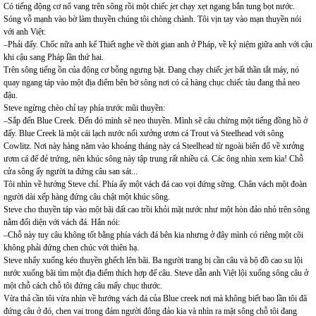
Có tiếng động cơ nổ vang trên sông rồi một chiếc
jet
chạy xẹt ngang bắn tung bọt nước.
Sóng vỗ mạnh vào bờ làm thuyền chúng tôi chòng chành. Tôi vịn tay vào mạn thuyền nói
với anh Việt:
–Phải đấy. Chốc nữa anh kể Thiết nghe về thời gian anh ở Pháp, về kỷ niệm giữa anh với cậu
khi cậu sang Pháp lần thứ hai.
Trên sông tiếng ồn của động cơ bỗng ngưng bặt. Đang chạy chiếc
jet
bất thần tắt máy, nó
quay ngang táp vào một địa điểm bên bờ sông nơi có cả hàng chục chiếc tàu đang thả neo
đậu.
Steve ngừng chèo chỉ tay phía trước mũi thuyền:
–Sắp đến Blue Creek. Đến đó mình sẽ neo thuyền. Mình sẽ câu chừng một tiếng đồng hồ ở
đấy. Blue Creek là một cái lạch nước nối xưởng ươm cá Trout và Steelhead với sông
Cowlitz. Nơi này hàng năm vào khoảng tháng này cá Steelhead từ ngoài biển đổ về xưởng
ươm cá để đẻ trứng, nên khúc sông này tập trung rất nhiều cá. Các ông nhìn xem kìa! Chỗ
cửa sông ấy người ta đứng câu san sát...
Tôi nhìn về hướng Steve chỉ. Phía ấy một vách đá cao vọi đứng sững. Chân vách một đoàn
người dài xếp hàng đứng câu chật một khúc sông.
Steve cho thuyền táp vào một bãi đất cao trồi khỏi mặt nước như một hòn đảo nhỏ trên sông
nằm đối diện với vách đá. Hắn nói:
–Chỗ này tuy câu không tốt bằng phía vách đá bên kia nhưng ở đây mình có riêng một cõi
không phải đứng chen chúc với thiên hạ.
Steve nhẩy xuống kéo thuyền ghếch lên bãi. Ba người trang bị cần câu và bộ đồ cao su lội
nước xuống bãi tìm một địa điểm thích hợp để câu. Steve dẫn anh Việt lội xuống sông câu ở
một chỗ cách chỗ tôi đứng câu mấy chục thước.
Vừa thả cần tôi vừa nhìn về hướng vách đá của Blue creek nơi mà không biết bao lần tôi đã
đứng câu ở đó, chen vai trong đám người đông đảo kia và nhìn ra mặt sông chỗ tôi đang